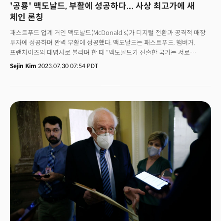
'공룡' 맥도날드, 부활에 성공하다... 사상 최고가에 새
체인 론칭
패스트푸드 업계 거인 맥도날드(McDonald’s)가 디지털 전환과 공격적 매장
투자에 성공하며 완벽 부활에 성공했다. 맥도날드는 패스트푸드, 햄버거,
프랜차이즈의 대명사로 불리며 한 때 "맥도날드가 진출한 국가는 서로
전쟁하지 않는다"며 '미국식 세계화'의 상징으로 인식되기도 했다. 그러나
Sejin Kim
2023.07.30 07:54 PDT
세계적으로 패스트푸드 경쟁이 치열한 가운데 전략없는 인수합병과 낮은
품질로 소비자들의 외면을 받았다. 이후 맥도날드는 '각성' 했다. 코로나
팬데믹 전후 디지털 전환에 공격적으로 투자하고 매장 현대화에 박차를 가해
완벽하게 부활한 것. 그 결과 지난 28일 발표한 2분기 실적도 월가 예상을 깬
가운데 2024년엔 새로운 레스토랑 체인을 오픈한다고 발표, 화제를
불러일으켰다. 80년대 마스코트를 테마로 한 코스맥(CosMc’s)이 그
주인공이다. 맥도날드가 굳이 옛 캐릭터를 소환한 배경엔 최근 70년대
마스코트 그리머스를 테마로 한 한정판 상품이 인기를 끈 데 있다. 실제
그리머스 상품 호응에 힘입어 올 2분기 맥도날드 실적은 월가의 예상치를
웃돌았다.맥도날드는 어떻게 부활한 것일까?