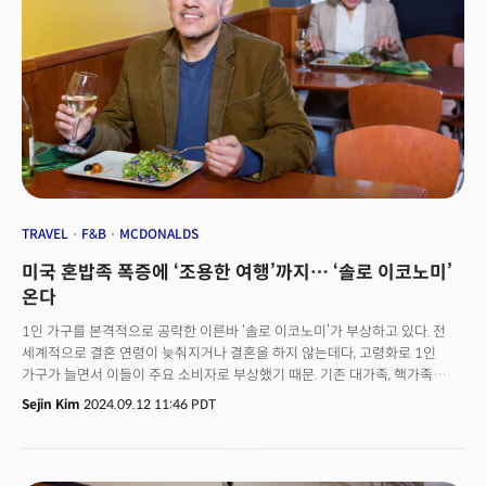
시장 금리가 오르면서 모기지 금리는 6.52%로 유지. 높은 금리에 지난주
모기지 신청은 6.7% 감소하며 7월 이후 최저치.시장 금리가 높게 유지되며
재융자 수요는 크게 감소하며 전주 대비 8% 감소, 전년 동기 대비 90% 낮은
수준을 기록. 주택 구매를 위한 수요도 5% 감소. 30년 고정 모기지 금리는
최근 들어 급등하며 이번주에만 14bp 상승해 7월 이후 최고치를 기록. 일부
지역에서 매물 증가와 주택 가격 상승 속도의 둔화가 목격. 3. 비트코인, 대선
불확실성과 투자심리 악화에 하락 비트코인은 미 대선 불확실성과 금리인하의
속도 둔화에 대한 우려가 작용하며 6만 6000달러대로 하락. 비트코인은
이번주 초에 7만 달러 돌파를 시도했으나 실패.글로벌 채권 시장의 변동성에
금리가 급등함에 따라 주식 시장의 하락 위험 가능성이 투자심리를
악화시키는 가운데 40억 달러에 달하는 비트코인 옵션 만기가 다가오면서
TRAVEL
F&B
MCDONALDS
변동성 확대 위험.2024년 대선을 앞두고 친 암호화폐 정책을 제시한 트럼프
미국 혼밥족 폭증에 ‘조용한 여행’까지… ‘솔로 이코노미’
후보가 민주당의 해리스 후보를 근소하게 앞서고 있으나 대선 불확실성을
반영하고 있다는 평.4. 3분기 기업별 실적 브리핑보잉(BA): 보잉은 팬데믹이
온다
항공 여행을 중단시킨 2020년 이후 최대의 분기 손실을 기록. 켈리 오트버그
1인 가구를 본격적으로 공략한 이른바 ‘솔로 이코노미’가 부상하고 있다. 전
최고경영자(CEO)는 기업 내부에서부터 문화적 변화가 필요하다고 강조하며
세계적으로 결혼 연령이 늦춰지거나 결혼을 하지 않는데다, 고령화로 1인
파업중인 직원들과의 합의도 필요하다고 언급.AT&T(T): 미 최대 통신업체 중
가구가 늘면서 이들이 주요 소비자로 부상했기 때문. 기존 대가족, 핵가족
하나인 AT&T는 비즈니스 와이어라인 부문과 관련해 44억 달러의 비현금
중심의 소비재, 식음료(F&B) 시장에 1인 가구가 침투하면서 서비스 지형을
손상 비용으로 영업 비용의 증가를 초래. 분기 매출이 예상보다 부진했으나
Sejin Kim
2024.09.12 11:46 PDT
바꾸고 있다.
조정된 이익은 기대치를 상회.스타벅스(SBUX): 새로운 CEO인 브라이언
니콜은 회사 내부적으로 대대적인 개혁이 필요하다고 언급하며 2025년
가이던스를 철회하고 분기 매출 감소를 발표. BofA는 현재 상황이 브라이언