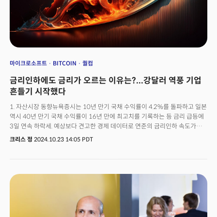
이에 대한 관심을 표명하고 있다. 리서치 기업 EY-파테논의 분석에 따르면
현재 미국 성인 인구의 0.5%만이 GLP-1치료를 받고 있지만 향후 10년 내에
사용률이 13~21%로 급등해 약 3000~5000만 명의 시장을 형성할 것이란
전망이다. 문제는 GLP-1을 통한 웰빙 다이어트가 식품 업체에 미치는
파장이다. GLP-1 사용자들은 식품 구매를 11% 줄이고 특히 고칼로리 스낵과
알코올 등 기호품 범주에서 가장 큰 감소를 보이고 있다. 루이크스는 "이러한
변화가 종종 가정과 그룹 습관으로 확산되면서 시간이 지날수록 증폭되는
마이크로소프트
BITCOIN
퀄컴
네트워크 효과를 만들어낸다"며 "미국 시장 노출도가 높고 그룹 식사와
금리인하에도 금리가 오르는 이유는?...강달러 역풍 기업
저소득층 소비자에 의존하는 브랜드들이 가장 위험하다"고 경고했다.
흔들기 시작했다
1. 자산시장 동향뉴욕증시는 10년 만기 국채 수익률이 4.2%를 돌파하고 일본
역시 40년 만기 국채 수익률이 16년 만에 최고치를 기록하는 등 금리 급등에
3일 연속 하락세. 예상보다 견고한 경제 데이터로 연준의 금리인하 속도가
더딜수 있다는 우려가 강화되는 가운데 연준 위원들 역시 이전보다 완화적인
크리스 정
2024.10.23 14:05 PDT
접근을 시사. 대선 이후 미국의 재정 적자 확대, 즉 부채의 급증이 채권 시장에
악영향을 미칠 수 있다는 분석이 제기되며 금리가 급등. 국제통화기금(IMF)는
인플레이션을 억제하고 침체를 막은 점을 긍정적으로 평가하면서도 내년
글로벌 성장률 전망치를 하향 조정. 향후 전쟁과 무역 보호주의로 인한 위험
증가의 가능성을 경고. 미국의 원유 재고가 지난주 164만 3000배럴 증가한
것으로 발표되며 수요 감소에 대한 우려가 확대. 다만 중동의 분쟁 상황이
악화될 가능성이 제기되면서 공급 우려 유지. 2. 금리인하? 시장금리는 상승...
모기지 수요 감소 연준이 9월 50bp(0.50% 포인트)의 금리인하를 했음에도