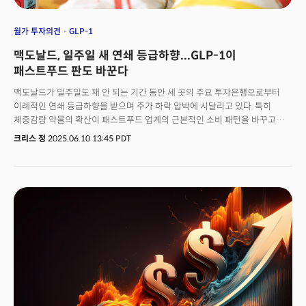
월가 투자의견
GLP-1
맥도날드, 일주일 새 연쇄 등급하향...GLP-1이
패스트푸드 판도 바꾼다
맥도날드가 일주일도 채 안 되는 기간 동안 세 곳의 주요 투자은행으로부터
이례적인 연쇄 등급하향을 받으며 주가 하락 압박에 시달리고 있다. 특히
체중감량 약물의 확산이 패스트푸드 업계의 근본적인 소비 패턴을 바꾸고
있다는 분석이 제기되면서 우려가 커지고 있는 양상이다.레드번 애틀랜틱은
크리스 정
2025.06.10 13:45 PDT
맥도날드에 대해 매수에서 매도로 두 단계 하향조정했다고 발표했다. 크리스
루이크스 애널리스트는 목표주가를 기존 319달러에서 260달러로 18.5%
대폭 하향 조정하며 월요일 종가 기준 약 15%의 추가 하락 가능성을
시사했다.이에 앞서 모건스탠리는 월요일 맥도날드 등급을 비중확대에서
동일비중으로 하향했고, 루프 캐피털도 지난 금요일 매수에서 보유로 등급을
내렸다. 일주일 내 세 곳의 투자회사가 연달아 등급을 하향 조정한 것은 매우
이례적이다.루이크스 애널리스트는 등급하향 이유로 체중감량 약물의 영향을
구체적으로 제시했다. 그는 "체중감량 약물이 레스토랑 수요를 재편하고
있다"며 "단순히 식욕을 억제하는 것뿐 아니라 행동 변화의 파급효과를
통해서도 영향을 미치고 있다"고 설명했다.실제 데이터에 따르면 체중감량
약물인 GLP-1의 영향력 확대는 예상보다 가파르다. 2024년 KFF 여론조사에
따르면 미국 성인 8명 중 1명이 이미 GLP-1 약물을 사용하고 있으며 35%가