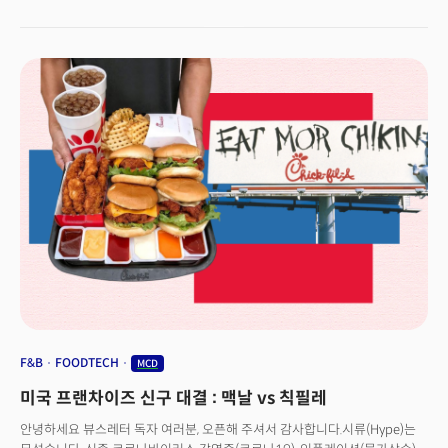
예상. 마이크로소프트(MSFT): 씨티그룹은 마이크로소프트의 최근 하락세에
프랜차이즈, 유통 업계는 현재 '가성비(Value)' 열풍이다. ‘가성비’라는 단어는
대해 자본 지출(CapEx)의 급증과 예상보다 느린 클라우드 성장, EPS 둔화로
지난 1분기부터 패스트푸드 및 소비재 기업의 실적발표(어닝)를 장악했다.
부진했지만 향후 몇 분기 동안 상승 잠재력이 있다고 평가하며 '매수' 의견
지난 6월 24일(현지시각) 버거킹이 5달러짜리 '유어 웨이 밀(Your Way
제시. 씨티는 마이크로소프트의 2분기 회계연도 실적이 예상과 일치할 것으로
Meal)'을 내놓았다. 그러자 맥도날드는 하루 뒤인 25일부터 5달러짜리
전망하며 이후 애져와 EPS 성장이 가속화될 것으로 전망. 아마존(AMZN):
‘맥더블 밀’을 출시했다. 한 달간 판매되는 기간 한정 메뉴로 맥더블 버거 혹은
씨티그룹은 아마존을 최고의 선택인 '탑픽'으로 유지하며 2024년 연말 쇼핑
맥치킨 샌드위치와 치킨 너겟, 감자튀김, 음료로 구성된다. 1달러 이상 구매 시
시즌이 작년 대비 쇼핑일이 5일 적지만 2019년 결과에 대한 분석을 바탕으로
감자튀김 한 개를 무료로 제공하는 앱 전용 ‘무료 감자튀김 제공 금요일’
전체 소비자 및 광고주 지출에는 영향을 미치지 않을 것으로 전망. 코스트코
서비스도 부활했다.맥더블 밀은 당초 한시 상품(4주)으로 출시했지만, 뜨거운
(COST): 모건스탠리는 코스트코의 멤버십 카드 스캐너 도입이 구독 서비스의
반응에 힘입어 기한을 연장했다. 맥도날드는 지난 2018년 1달러, 2달러,
변화로 성장을 만들어낸 '넷플릭스 모먼트'를 재현할 수 있다고 평가하며
3달러짜리 가성비 메뉴 품목을 출시한 후 지난해 1달러 짜리 품목을 제거한
'비중확대' 의견 재확인. 모건스탠리는 자체 분석 결과 스캐너를 도입한 후
바 있다.덕분에 맥도날드는 지난 30일(현지시각) 2분기 실적발표에서
일부 매장에서 멤버십 수가 두 자릿수로 증가하고 있다고 평가.
목표치에 못 미치는 결과를 발표했지만, 가격 인하 기조에 공감대가 형성,
주가는 3.7%가량 올랐다. 조 얼링거 맥도날드 미국 사장은 당시 "5달러
세트의 판매 건수가 기대치를 넘어섰다"며 "이 상품의 체험률은 저소득층
소비자들 사이에서 가장 높으며, 소비심리가 긍정적으로 바뀌기 시작했다"고
밝혔다. 웬디스 역시 샌드위치, 감자, 계란으로 구성된 아침 식사 세트 메뉴를
단돈 3달러에 판매하고 있다. 타코벨은 7달러짜리 '럭스 크레이빙스 박스
(Luxe Cravings Box)'로 할인 경쟁에 가세했다.
F&B
FOODTECH
MCD
미국 프랜차이즈 신구 대결 : 맥날 vs 칙필레
안녕하세요 뷰스레터 독자 여러분, 오픈해 주셔서 감사합니다.시류(Hype)는