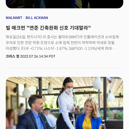
WALMART
BILL ACKMAN
빌 애크먼 "연준 긴축완화 신호 기대말라"
화요일(26일, 현지시각) 미 증시는 월마트(WMT)의 인플레이션과 소비침체
우려로 인한 전망 하향 조정으로 소매 업체 전반이 하락하며 약세로 장을
마감했다. (다우 -0.71%, 나스닥 -1.87%, S&P500 -1.15%)세계 최대
소매업체인 월마트의 경고에 이어 전자상거래 기업 쇼피파이(SHOP)의 구조
크리스 정
2022.07.26 14:34 PDT
조정 소식도 아마존(AMZN)을 비롯한 기업들의 하락세를 견인하며 전반적인
시장 하락세를 이끌었다. 러시아의 천연가스 감축 소식도 악재로 작용했다.
유럽의 에너지 위기 심화 우려는 경기침체의 가능성을 높였고 이는 유로화의
약세를 촉발, 상대적으로 달러의 강세를 야기했다. 2분기 실적을 발표한 많은
기업들이 강달러로 인한 환율역풍을 언급한 가운데 강달러로의 전환은
투자심리에 악재로 작용했다. 억만장자 투자자인 빌 애크먼을 비롯해
골드만삭스와 모건스탠리 등 주요 투자은행들이 연준의 긴축 스탠스가 계속될
것으로 전망한 점도 우려를 자아냈다. 시마 샤(Seema Shah) 프린시플
글로벌 인베스터의 수석 글로벌 전략가는 블룸버그와의 인터뷰를 통해
"연착륙은 먼 이야기."라며 "지난 11번의 긴축 사이클에서 연준이 연착륙에
성공한 것은 단 3번으로 당시 인플레이션은 금리 상승 시점에 지금처럼 높지
않았기 때문에 연준의 긴축이 극적일 필요가 없었다."고 평가했다.