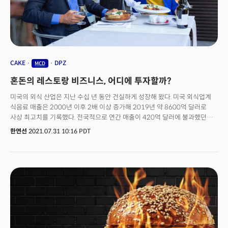
CAKE
DPZ
MCD
혼돈의 레스토랑 비즈니스, 어디에 투자할까?
미국의 외식 산업은 지난 수십 년 동안 건실하게 성장해 왔다. 미국 외식업계
식음료 매출은 2000년 이후 2배 이상 증가해 2019년 약 8600억 달러로
사상 최고치를 기록했다. 전국적으로 연간 매출이 420억 달러에 불과했던
1970년과 비교하면 오늘날 미국 레스토랑 산업의 풍경은 경제성장과 발전의
한연선
2021.07.31 10:16 PDT
중요한 원동력 중 하나가 되었다 해도 무방하다. 이처럼 미국인들에게
레스토랑은 개인적 일상이 되었을 뿐 아니라 직업적인 삶에서도 필수적인
부분이 되면서 그 어느 때 보다 식당 방문에 많은 돈을 쓰고 있었다.그러나
지난해 팬데믹은 미국 레스토랑 11만개를 폐업 시키고 운영 모델을 완전히
전환시켰다. 전미 레스토랑 협회가 지난 4월 발표한 2021년 레스토랑 산업
현황 보고서에 따르면, 지난 해 외식 산업은 총 매출 약 6590억 달러를
기록했는데 이는 2019년 매출 8630억 달러보다 크게 낮은 수치다. 보고서는
식당 매출이 2021년에는 두 자릿수 성장을 기록할 것으로 전망하고 있지만,
이는 2020년에 발생한 상당한 손실을 메우기에는 충분치 않을 것이라는