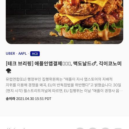
예측이다.'미국형님' 데이비드 리 테일러투자자문그룹 최고투자책임자(CIO)
는 28일(현지시각) 더밀크TV 라이브에 출연해 이런 혼란스러운 미국
레스토랑 비즈니스 상황을 주목하고 주요 레스토랑 기업들에 대한 투자의견을
제시했다.
UBER
AAPL
MCD
[테크 브리핑] 애플인앱결제🙅🏻‍♀️, 맥도날드🍗, 긱이코노미
🌪
유럽연합(EU) 행정부인 집행위원회는 "애플이 자사 앱스토어의 지배적
지위를 이용해 경쟁을 왜곡, EU의 반독점법을 위반했다"고 밝혔습니다. 30일
(현지 시각) 월스트리트저널에 따르면, EU 집행위는 이날 "애플이 경쟁사 음악
스트리밍 앱에 인앱결제(In-App Purchase)를 이용하도록 압박을 가했다"며
송이라
2021.04.30 15:51 PDT
고발장(Charge sheet)을 발행했습니다.이번 조사는 2019년 스트리밍업체
스포티파이의 제소에 따른 건데요, 스포티파이는 애플뮤직과 자사 간 공정한
경쟁을 제한할 목적으로 애플이 앱스토어에서 권한을 남용했다고
주장했습니다. EU 집행위는 스포티파이의 손을 들어주며 애플이 스트리밍
공급자들에게 애플의 앱 내 결제 시스템만을 사용하게 하고 이에 대해 30%의