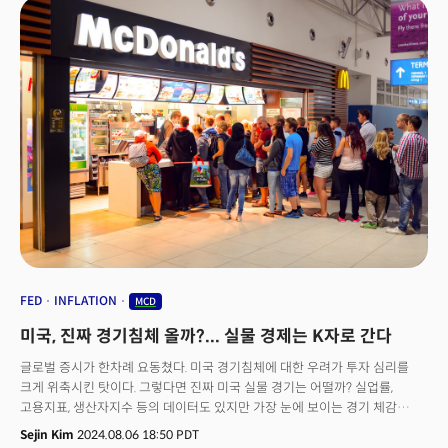
니콜이 치폴레에 부임했을 당시와 비슷하다고 평가하며 EPS 성장이 "아직
가능하다"는 평가와 함께 '매수' 의견 유지. 엔페이즈 에너지(ENPH): 태양광
업체 엔페이즈 에너지는 4분기 매출 전망이 실망스럽다는 평가로 주가가
12% 이상 급락.코카콜라(KO): 분기 실적이 예상치를 상회했음에도 주가는
2% 하락. 조정된 주당순이익(EPS)은 77센트로 예상치였던 74센트를
상회했고 매출 역시 119억 5000만 달러로 예상 상회. 2024년 유기적 매출
성장 전망치를 약간 상향 조정했으나 통화 관련 역풍으로 수익에 약 5%
타격을 예상. 힐튼(HLT): 미국 소비자들이 국내 여행 지출을 줄이면서 호텔
업계의 수익성에 부정적인 영향을 미칠 것이라는 전망과 함께 연간 객실 수익
성장 전망을 하향 조정. 주가는 4% 이상 급락.넥스트에라 에너지(NEE):
유틸리티 기업인 넥스트에라 에너지는 신재생 에너지 부문의 강력한 성과로
3분기 실적이 기대치를 상회. 전기차 및 운송 부문의 전력 수요 증가로 실적이
호조. 풀티그룹(PHM): 미 주택 건설업체 풀티그룹은 주택 공급 부족과 모기지
금리 하락으로 3분기 실적이 기대를 초과. 3분기 주택 인도량은 12% 증가
주당 순이익은 예상을 상회. 다만 토지 및 자재 비용 상승으로 이익률은 전년
FED
INFLATION
MCD
대비 하락. 5. 개별주 현황 및 월가 투자의견 맥도날드(MCD): 미
질병통제예방센터(CDC)가 맥도날드의 쿼터 파운더 버거와 관련된 식중독
미국, 진짜 경기침체 올까?... 실물 경제는 K자로 간다
(E.Coli) 발병으로 1명이 사망하고 10명이 입원했다고 발표함에 따라 주가는
6.5% 이상 하락. 투자은행 베이어드는 이번 사건으로 소비자심리와 경쟁에 큰
글로벌 증시가 한차례 요동쳤다. 미국 경기침체에 대한 우려가 투자 심리를
위협이 될 수 있다고 평가하며 투자등급을 '시장수익상회'에서 '중립'으로
크게 위축시킨 탓이다. 그렇다면 진짜 미국 실물 경기는 어떨까? 실업률,
강등. 퀄컴(QCOM): 암 홀딩스(ARM)가 퀄컴의 칩 설계를 위한 라이선스를
고용지표, 생산자지수 등의 데이터도 있지만 가장 눈에 보이는 경기 체감
취소하면서 법적 분쟁이 심화. 퀄컴의 칩 개발 전략에 직접적인 영향을 미칠
요소는 미국 '프랜차이즈 가격' 전략을 들여다보는 것이다. 실제 '빅맥지수'는
Sejin Kim
2024.08.06 18:50 PDT
것으로 전망되는 가운데 향후 법적 대응에 따라 주가 변동성이 커질 것으로
세계 각국의 환율과 물가를 알아보는 척도로 인정받았다. 맥도널드 등 미국