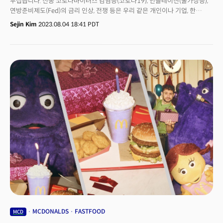
무섭습니다. 신종 코로나바이러스 감염증(코로나19), 인플레이션(물가상승),
연방준비제도(Fed)의 금리 인상, 전쟁 등은 우리 같은 개인이나 기업, 한
국가가 바꾸기 어렵죠. 이때 미국과 다른 나라가 다른 것은 이 흐름을 대하는
Sejin Kim
2023.08.04 18:41 PDT
자세인 것 같습니다. -미국 억만장자는 자녀에게 '금지'가
아닌 '활용법'을 가르칩니다. -ESG 열풍을 타고 심해채굴 경쟁도 시작됐죠.-
지금 미국에서 여성을 전면에 내세운 상품이 소위 ‘먹히고’ 있습니다. 왜 하필
지금일까요? 그 뒤에는 경제가 있습니다.오늘은 ‘패스트푸드’에 대해 얘기해
보려 합니다. 각종 영화나 쇼에서 미국의 상징으로 왕왕 표현되죠. 패스트푸드
하면 가장 먼저 떠오르는 건 맥도날드입니다. 맥도날드는 생긴지 벌써
70여년이 됐습니다. 그리고 우리는 여전히 빅맥을 먹죠. 한국의 거리에
쉐이크쉑이나 슈퍼두퍼가 생기고, 쥬시 딸바(딸기바나나)나 명랑핫도그에서
마라탕과 탕후루로 트렌드가 시시각각 바뀌고, 오운완(오늘운동완료)
챌린지로 건강한 식단이 유행하는 상황에서도 말입니다. 맥도날드가 여전히
건재한 비결은 무엇일까요?
MCDONALDS
FASTFOOD
MCD