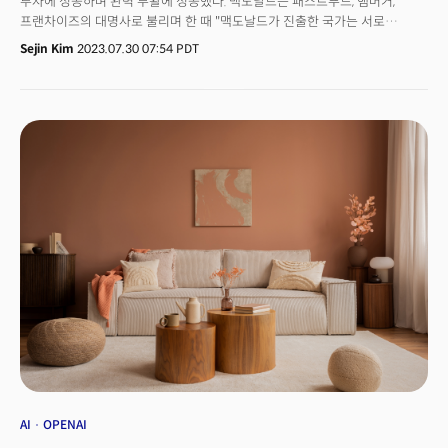
투자에 성공하며 완벽 부활에 성공했다. 맥도날드는 패스트푸드, 햄버거,
프랜차이즈의 대명사로 불리며 한 때 "맥도날드가 진출한 국가는 서로
전쟁하지 않는다"며 '미국식 세계화'의 상징으로 인식되기도 했다. 그러나
Sejin Kim
2023.07.30 07:54 PDT
세계적으로 패스트푸드 경쟁이 치열한 가운데 전략없는 인수합병과 낮은
품질로 소비자들의 외면을 받았다. 이후 맥도날드는 '각성' 했다. 코로나
팬데믹 전후 디지털 전환에 공격적으로 투자하고 매장 현대화에 박차를 가해
완벽하게 부활한 것. 그 결과 지난 28일 발표한 2분기 실적도 월가 예상을 깬
가운데 2024년엔 새로운 레스토랑 체인을 오픈한다고 발표, 화제를
불러일으켰다. 80년대 마스코트를 테마로 한 코스맥(CosMc’s)이 그
주인공이다. 맥도날드가 굳이 옛 캐릭터를 소환한 배경엔 최근 70년대
마스코트 그리머스를 테마로 한 한정판 상품이 인기를 끈 데 있다. 실제
그리머스 상품 호응에 힘입어 올 2분기 맥도날드 실적은 월가의 예상치를
웃돌았다.맥도날드는 어떻게 부활한 것일까?
AI
OPENAI