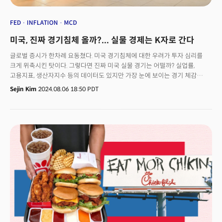
FED
INFLATION
MCD
미국, 진짜 경기침체 올까?... 실물 경제는 K자로 간다
글로벌 증시가 한차례 요동쳤다. 미국 경기침체에 대한 우려가 투자 심리를
크게 위축시킨 탓이다. 그렇다면 진짜 미국 실물 경기는 어떨까? 실업률,
고용지표, 생산자지수 등의 데이터도 있지만 가장 눈에 보이는 경기 체감
요소는 미국 '프랜차이즈 가격' 전략을 들여다보는 것이다. 실제 '빅맥지수'는
Sejin Kim
2024.08.06 18:50 PDT
세계 각국의 환율과 물가를 알아보는 척도로 인정받았다. 맥도널드 등 미국
프랜차이즈, 유통 업계는 현재 '가성비(Value)' 열풍이다. ‘가성비’라는 단어는
지난 1분기부터 패스트푸드 및 소비재 기업의 실적발표(어닝)를 장악했다.
지난 6월 24일(현지시각) 버거킹이 5달러짜리 '유어 웨이 밀(Your Way
Meal)'을 내놓았다. 그러자 맥도날드는 하루 뒤인 25일부터 5달러짜리
‘맥더블 밀’을 출시했다. 한 달간 판매되는 기간 한정 메뉴로 맥더블 버거 혹은
맥치킨 샌드위치와 치킨 너겟, 감자튀김, 음료로 구성된다. 1달러 이상 구매 시
감자튀김 한 개를 무료로 제공하는 앱 전용 ‘무료 감자튀김 제공 금요일’
서비스도 부활했다.맥더블 밀은 당초 한시 상품(4주)으로 출시했지만, 뜨거운
반응에 힘입어 기한을 연장했다. 맥도날드는 지난 2018년 1달러, 2달러,
3달러짜리 가성비 메뉴 품목을 출시한 후 지난해 1달러 짜리 품목을 제거한
바 있다.덕분에 맥도날드는 지난 30일(현지시각) 2분기 실적발표에서
목표치에 못 미치는 결과를 발표했지만, 가격 인하 기조에 공감대가 형성,