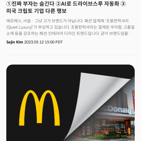
①진짜 부자는 숨긴다 ②AI로 드라이브스루 자동화 ③
미국 크립토 기업 다른 행보
에르메스, 샤넬…그냥 고가 브랜드가 아닙니다. 패션 업계에 ‘조용한럭셔리
(Quiet Luxury)’가 부상하고 있습니다. 조용한럭셔리는 절제된 우아함, 고품질
소재 등을 강조하는 패션∙인테리어 디자인 트렌드입니다. 굳이 브랜드임을
드러내지 않고, 사용성에 초점을 맞춥니다. 주로 베이지 계통의 따뜻한
Sejin Kim
2023.05.12 15:00 PDT
파스텔톤 컬러가 특징이죠. 화려한 컬러나 무니, 로고를 강조하는 기존 럭셔리
브랜드 소비 형태와 다른 흐름입니다. 조용한럭셔리는 지난 2년 전부터
소셜미디어(SNS)에서 이미 언급됐던 콘셉트입니다. 왜 이제서야 화제가 된
걸까요? 최근의 현상은 드라마 석세션(Succession's) 시즌4를 계기로 부상한
것으로 보입니다. 특히 기네스 펠트로가 프라다의 은은한 파란색의
블라우스와 스커트, 더로우(the Row) 오버사이즈코트를 입고 법정에
출두하는 장면이 화제가 됐죠. 이후 보그(Vogue), 뉴욕포스트(New York
Post), 타임 매거진(Time Magazine), 데일리메일(Daily Mail) 등이 조용한
럭셔리 가이드를 다루면서 현상은 더 주목을 받았습니다. 1390달러 톰포드
(Tom Ford) 후드티와 625달러짜리 로로피아나(Loro Piana) 캐시미어
블렌드, 야구 모자 등이 소개됐죠.뉴욕 스타일리스트 리즈 테이치는 “조용한
럭셔리 스타일은 단색 톤으로 맞춤제작된 옷을 입는 것”이라고 소개했습니다.
그가 크림색 하이웨이스트 팬츠에 검은색 가죽 벨트를 두르고 도바코
블레이저를 입은 틱톡 영상은 50만회 이상의 조회수를 기록했습니다. #
successioncore(석세션코어)라는 해시태그도 등장했습니다. 👉 에르메스
아니다. 이제는 티 안 나는 명품복수의 외신에 따르면 대표적으로