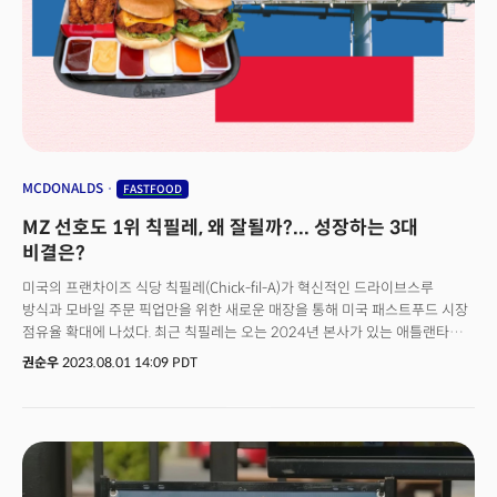
건재한 비결은 무엇일까요?
MCDONALDS
FASTFOOD
MZ 선호도 1위 칙필레, 왜 잘될까?... 성장하는 3대
비결은?
미국의 프랜차이즈 식당 칙필레(Chick-fil-A)가 혁신적인 드라이브스루
방식과 모바일 주문 픽업만을 위한 새로운 매장을 통해 미국 패스트푸드 시장
점유율 확대에 나섰다. 최근 칙필레는 오는 2024년 본사가 있는 애틀랜타에
한 번에 최대 75대의 차량을 수용할 수 있는 드라이브 스루 레스토랑을
권순우
2023.08.01 14:09 PDT
오픈할 예정이라고 밝혔다. 애틀랜타를 비롯한 미 남부 도시에서 칙필레의
드라이브 스루는 늘 긴 차량 행렬을 보이는 것으로 잘 알려져 있다.칙필레가
공개한 조감도에 따르면 새로운 드라이브 스루 방식(Elevated drive
through)이 도입된 식당은 주방이 드라이브 스루 위에 위치해 차량이 건물
아래를 지날 수 있도록 고안됐다. 주방에서 음식이 내려올 때 차량은
멈춰섰다가 음식을 받아갈 수 있다. 이 식당의 드라이브 스루 레인은 총 4개로