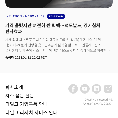
조용한럭셔리 브랜드로 현재 티나더스토어(Tiina the Store), 조셉듀크로스
(JOSEPH DUCLOS), 알지캐인(RG KANE), 브로추워커(BROCHU WALKER),
케이지케이스튜디오(KZ_K STUDIO) 등이 언급됩니다. 인테리어로는 나타샤
INFLATION
MCDONALDS
FASTFOOD
다크넬(Natascha Dartnall), 아테나칼더론(Athena Calderone), 차루 간디
가격 올렸지만 여전히 싼 빅맥…맥도날드, 경기침체
(Charu Gandhi), 휘트니 파키슨(Whittney Parkinson) 등이 거론되는
중이죠. 2012년 티나더스토어를 설립한 티나 라코넨(Tiina Laakkonen)은
반사효과
워싱턴포스트(WP)에 매장이 소재한 이스트 햄튼 지역에 구찌와 프라다가
세계 최대 패스트푸드 체인기업 맥도날드(티커: MCD)가 지난달 31일
등장한 것을 언급하며 "여기서 무슨 일이 일어나고 있는지 잘 알고 계실
(현지시각) 월가 전망을 웃도는 4분기 실적을 발표했다. 인플레이션과
것”이라면서 “어쩌면 삶의 한 시점에서 에르메스가 그들에게 의미가 있었을지
경기침체 우려 속에서 소비자들이 비싼 레스토랑 대신 상대적으로 저렴한
모르지만, 오늘날 그들은 그 세계에 관심이 없다고 생각한다”고 말했습니다.
패스트푸드 체인으로 몰린 덕이다. 4분기 주당순익은 전년 대비 16% 증가한
그는 작업복에서 영감을 받아 부드럽게 재단한 일본 브랜드인 아트앤사이언스
송이라
2023.01.31 22:02 PDT
2.59달러, 매출은 같은 기간 1% 감소한 59억3000만달러를 기록했다. 단,
(Arts & Science), 심플한 면 스커트와 블라우스의 라인을 갖춘 프랑스 브랜드
환율 변동을 제외하면 5% 증가한 수준이다. 맥도날드는 2023년에도
케이시케이시(Casey Casey), 손 뜨개질으로 만든 스웨터 컬렉션이 특징인
인플레이션이 이어질 것으로 전망했다. 인건비와 에너지, 상품비용 증가로
워멜스도프(Womelsdorff) 등도 자사 고객들이 선호하는 브랜드로
운영 마진이 4분기에 기록한 15%보다 다소 낮아질 것으로 내다보면서
언급했습니다. 이들 브랜드들은 스웨터 하나 가격이 약 1000~3000달러선에
시간외 주가는 전망을 웃도는 실적에도 불구하고 1% 이상 하락했다.
형성돼 있습니다.
회사소개
자주 묻는 질문
2905 Homestead Rd,
더밀크 기업구독 안내
Santa Clara, CA 95051
더밀크 리서치 서비스 안내