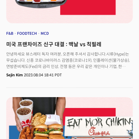
주가는 3.7%가량 올랐다. 조 얼링거 맥도날드 미국 사장은 당시 "5달러
세트의 판매 건수가 기대치를 넘어섰다"며 "이 상품의 체험률은 저소득층
소비자들 사이에서 가장 높으며, 소비심리가 긍정적으로 바뀌기 시작했다"고
밝혔다. 웬디스 역시 샌드위치, 감자, 계란으로 구성된 아침 식사 세트 메뉴를
단돈 3달러에 판매하고 있다. 타코벨은 7달러짜리 '럭스 크레이빙스 박스
(Luxe Cravings Box)'로 할인 경쟁에 가세했다.
F&B
FOODTECH
MCD
미국 프랜차이즈 신구 대결 : 맥날 vs 칙필레
안녕하세요 뷰스레터 독자 여러분, 오픈해 주셔서 감사합니다.시류(Hype)는
무섭습니다. 신종 코로나바이러스 감염증(코로나19), 인플레이션(물가상승),
연방준비제도(Fed)의 금리 인상, 전쟁 등은 우리 같은 개인이나 기업, 한
국가가 바꾸기 어렵죠. 이때 미국과 다른 나라가 다른 것은 이 흐름을 대하는
Sejin Kim
2023.08.04 18:41 PDT
자세인 것 같습니다. -미국 억만장자는 자녀에게 '금지'가
아닌 '활용법'을 가르칩니다. -ESG 열풍을 타고 심해채굴 경쟁도 시작됐죠.-
지금 미국에서 여성을 전면에 내세운 상품이 소위 ‘먹히고’ 있습니다. 왜 하필
지금일까요? 그 뒤에는 경제가 있습니다.오늘은 ‘패스트푸드’에 대해 얘기해
보려 합니다. 각종 영화나 쇼에서 미국의 상징으로 왕왕 표현되죠. 패스트푸드
하면 가장 먼저 떠오르는 건 맥도날드입니다. 맥도날드는 생긴지 벌써
70여년이 됐습니다. 그리고 우리는 여전히 빅맥을 먹죠. 한국의 거리에
쉐이크쉑이나 슈퍼두퍼가 생기고, 쥬시 딸바(딸기바나나)나 명랑핫도그에서
마라탕과 탕후루로 트렌드가 시시각각 바뀌고, 오운완(오늘운동완료)
챌린지로 건강한 식단이 유행하는 상황에서도 말입니다. 맥도날드가 여전히