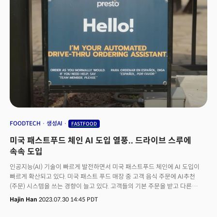
구성되어 있으며, 각 레인마다 직원들이 배치돼 차량에 음식을 전달한다. 또
다른 콘셉트는 유동 인구가 많은 도심 지역을 대상으로 한 식당이다. 워크업
사이트(Digital walk Up)라고 불리는 새로운 콘셉트의 식당은 칙필레 모바일
앱을 통해 음식을 미리 주문하고, '픽업'만 가능한 방식으로 운영된다. 인구
유동이 많은 뉴욕에서 시범 도입될 예정이다.
FOODTECH
생성AI
FASTFOOD
미국 패스트푸드 체인 AI 도입 열풍.. 드라이브 스루에
속속 도입
인공지능(AI) 기술이 빠르게 발전하면서 미국 패스트푸드 체인에 AI 도입이
빠르게 확산되고 있다. 미국 패스트 푸드 매장 중 고객 음식 주문에 AI추천
(주문) 시스템을 쓰는 경향이 늘고 있다. 고객들의 기본 주문을 받고 다른
상품을 추천하는 작업을 사람이 아닌 AI가 담당하는 방식이다. 이미 화이트
Hajin Han
2023.07.30 14:45 PDT
캐슬(White Castle), 칼스 주니어(Carl’s Jr), 하디스(Hardee), 델 타코(Del
Taco) 등 미국 유명 패스트 푸드 체인들은 드라이브 스루 매장에서 사람이