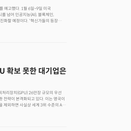
를 예고했다. 1월 6일~9일 미국
를 넘어 인공지능(AI), 블록체인,
진화할 예정이다. '혁신가들의 등장
장 큰 변화는 'CES 파운드리(CES
새로운 기술을 실제 비즈니스 기회로 연결할
루션이 주목받을 것으로 전망된다. 참가
대감인 삼성전자는 라스베이거스
련한다. 반면 SK그룹은 CES에
 지난 달 서울에서 열린 미디어
GPU 확보 못한 대기업은
융합하는 새로운 시대를 열 것"이라며
강조했다.
픽처리장치(GPU) 26만장 규모의 우선
전환 전략이 본격화되고 있다. 이는 영국이
을 제외하면 사실상 세계 3위 수준의 AI
전자, 현대자동차, SK그룹,
부는 약 5만 대의 GPU를 확보해
기업들은 각각 5만 대 수준의 GPU를 AI
라 확장에 투입한다는 계획이다.