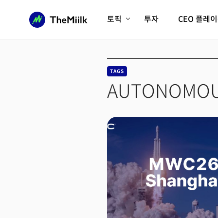
토픽
투자
CEO 플레
에이전틱AI시대
롱제비티/헬스케어
인프라/에너지
미국대전환
TAGS
피지컬AI/로봇
디지털자산
AUTONOMO
AX비즈니스혁명
미래 교육/직업
전체 기사 보기