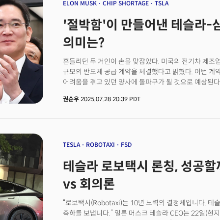
직면할 수 있다. 단순히 기술만의 문제가 아니다. 더 큰
ELON MUSK
CHIP SHORTAGE
TSLA
지정학적 함의까지 내포한다. 자율주행 기술의 글로벌 표
'절박함'이 만들어낸 테슬라-삼성
자율주행 산업의 패권을 쥐게 될 가능성이 높기 때문이다.
심화되는 가운데, 미국의 주요 모빌리티 기업인 리프트가
의미는?
기업의 AI 기술을 선택했다는 점은 시사하는 바가 크다.‘
있다. 이 파트너십의 성패는 일차적으로 독일, 영국 규제
흔들리던 두 거인이 손을 맞잡았다. 미국의 전기차 제조
주권, 기술 표준, 나아가 국가 안보에 대한 서구 사회의 
규모의 반도체 공급 계약을 체결했다고 밝혔다. 이번 계약은
있는 것이다. 현지 규제 환경에 대한 이해 및 서비스 확장
어려움을 겪고 있던 양사에 돌파구가 될 것으로 예상된다.
1억7500만유로(약 2800억원)를 투입, 유럽 택시 앱 프
소셜미디어(SNS) 엑스(X, 구 트위터)를 통해 "삼성의
권순우
2025.07.28 20:39 PDT
차세대 AI6 칩 제조를 전담할 예정"이라고 밝혔다. 머스
있으며, TSMC가 설계가 끝난 AI5를 초기 대만에서 생
것"이라고 덧붙였다.AI6는 테슬라의 자율주행용 AI 칩
휴머노이드 로봇 '옵티머스' 등 생태계 전반에 사용될 것으
전략적 중요성은 아무리 강조해도 지나치지 않다"고 전했
TESLA
ROBOTAXI
FSD
극대화할 수 있도록 돕기로 했다. 이는 매우 중요한 사안
테슬라 로보택시 론칭, 성공할까?
속도를 높일 것"이라고 밝혔다.또 다른 게시글에서는 "1
생산량은 이보다 몇 배 더 많을 가능성이 있다"면서 향후
vs 회의론
시사했다. [더밀크의 텍사스 삼성전자 공장, 테슬라 공장 
삼성, LG, SK, 현대차... 미국 공장 투자 러시[르포] '
“로보택시(Robotaxi)는 10년 노력의 결정체입니다. 
공장.. 밤낮없는 '속도전'[르포] 대낮에도 을씨년 텍사스 
축하를 보냅니다.” 일론 머스크 테슬라 CEO는 22일(현지시
[르포] 테슬라 오스틴 기가팩토리 가보니... 눈앞에 로봇