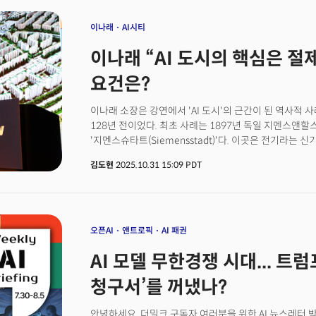
업계에서는 이번 GPU 확보를 두고 "김대중 정부 시절 초
시대의 인프라 투자"라는 평가가 나온다.AI 시대의 경쟁
이나래
AI시티
아니다. 데이터를 얼마나 빠르게 학습시키고, 모델을 얼마
이나래 “AI 도시의 핵심은 절제
(Compute Power)'이 산업의 엔진이 된 시대가 열
하나다.
요건은?
이나래 소장은 강연에서 'AI 도시'의 근간이 된 역사적
128년 전이었다. 최초 사례는 1897년 독일 지멘스앤할스케(
'지멘스슈타트(Siemensstadt)'다. 이곳은 전기라는
주택, 가전제품 테스트 공간을 함께 설계한 도시였다. 이 
김도현
2025.10.31 15:09 PDT
라이프스타일을 제시했다"며 "기술이 일상에 스며드는 
설명했다.오늘날 그 실험은 '지멘스슈타트 2.0'으로 부활
(Digital Twin)이 핵심이다. 이 소장에 따르면 현재 
모빌리티가 통합된 '지능형 산업도시'가 조성되고 있다. 
트윈'으로 구현하는 방식이다.AI 기업 구글의 야심찬 시도
오픈AI
앤트로픽
AI 패권
토론토의 '퀘이사이드(Quayside) 프로젝트'를 발표했다
AI 모델 무한경쟁 시대... 트
비전을 내걸었다. 이 소장은 "모든 것이 센서로 연결되고
기술적으로는 완벽했다"고 평가했다.하지만 결과는 실패였
청구서’를 꺼냈나?
이유는 데이터 프라이버시 문제였다. '구글이 시민들의 
내놓지 못했고, 코로나19 팬데믹이 결정타로 작용했다. 
안녕하세요, 더밀크 구독자 여러분을 위한 AI 뉴스레터 