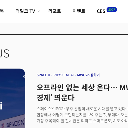
2027
이북
더밀크 TV
리포트
이벤트
CES
전체기사
K-웨이브
최신비디오
비디오
스타트업
혁신원정대
역사 및 개요
인자기(사람,돈,기술 이야기)
US
필드 가이드
크리스의 뉴욕 시그널
CES2027 with TheM
더밀크 아카데미
SPACE X
PHYSICAL AI
MWC26 상하이
더웨이브/트렌드쇼
오프라인 없는 세상 온다… MW
밸리토크
경제’ 띄운다
스페이스X IPO가 우주 산업의 새로운 시대를 열고 있다.
현장에서 어떻게 구현되는지를 보여주는 첫 무대다. 오는
가장 주목해야 할 전시관은 의외로 스마트폰도, AI도 아니
(Constellations of the Future Zone)' 이다. 그간 위성통신은 해상·항공·국방 등 특정 산업을