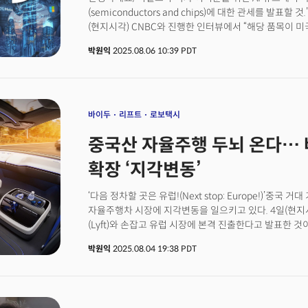
보여준 사례"라며 "신뢰 없는 기술은 도시를 지속시킬 수
(semiconductors and chips)에 대한 관세를 발표
(현지시각) CNBC와 진행한 인터뷰에서 “해당 품목이 
밝혔습니다. 상호관세와 별도로 적용되는 품목별 관세를
박원익
2025.08.06 10:39 PDT
것입니다. 반도체는 1997년 세계무역기구(WTO) 정보기
무관세가 적용되는 품목입니다. 작년 기준 반도체는 한국
따르면 대미 반도체 수출액은 106억8000만달러(약 14조
트럼프 미 대통령, 다음 주 ‘반도체 관세’ 예고... 세계 질
바이두
리프트
로보택시
중국산 자율주행 두뇌 온다… 
확장 ‘지각변동’
‘다음 정차할 곳은 유럽!(Next stop: Europe!)’중국 
자율주행차 시장에 지각변동을 일으키고 있다. 4일(현지시
(Lyft)와 손잡고 유럽 시장에 본격 진출한다고 발표한 것
시작으로 바이두의 6세대 로보택시 ‘아폴로 RT6’ 수천
박원익
2025.08.04 19:38 PDT
순차적으로 배치한다고 밝혔다. 이는 중국의 자율주행 AI
서구 모빌리티 시장의 심장부로 수출되는 첫 대규모 사례
소프트웨어, 알고리듬, 센서 활용 등을 포함한 AI 기반
‘두뇌’로 평가된다. 자율주행 기술을 확보하지 못한 완성