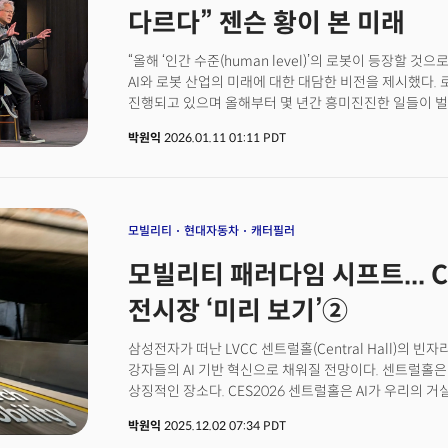
다르다” 젠슨 황이 본 미래
“올해 ‘인간 수준(human level)’의 로봇이 등장할 것
AI와 로봇 산업의 미래에 대한 대담한 비전을 제시했다.
진행되고 있으며 올해부터 몇 년간 흥미진진한 일들이 
로봇의 작업 수행 능력은 초보적인 수준이며 인간 수준
박원익
2026.01.11 01:11 PDT
회의론을 일축했다. 1월 6일(현지시각) 미국 라스베이
애널리스트 대상 질의응답 세션에서 황 CEO는 “(로봇 분
잘 알고 있다”며 “정교한 모터 기술(fine motor skil
기술이 발전 중이고 이동 능력(locomotion)도 놀라운
먼저 해결되고 대근육 운동과 물체 잡기, 미세 운동 능력 
모빌리티
현대자동차
캐터필러
CEO는 특히 로봇 내부에 정말 뛰어난 추론 능력을 가진 
모빌리티 패러다임 시프트... C
로봇이 매우 빠른 추론을 할 수 있게 되며 추가 지식이 필
수도 있으므로 과거와는 다른 성능을 낼 수 있다고 봤다. 
전시장 ‘미리 보기’②
일부처럼 느끼게 된다. 마치 자신의 연장선인 것처럼 차를
“마찬가지로 AI는 다중 구현체(multi embodiment
삼성전자가 떠난 LVCC 센트럴홀(Central Hall)의 
것)가 될 수 있다. AI 모델이 완벽한 매니퓰레이터(Manipu
강자들의 AI 기반 혁신으로 채워질 전망이다. 센트럴홀은
걸 보게 될 것”이라고 했다. 👉젠슨 황 “피지컬 AI의 챗
상징적인 장소다. CES2026 센트럴홀은 AI가 우리의
가지 이유
보여주는 쇼케이스 현장이 될 것으로 예측된다.
박원익
2025.12.02 07:34 PDT