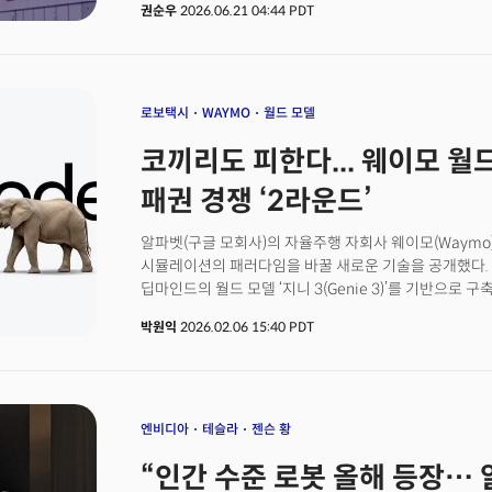
권순우
2026.06.21 04:44 PDT
위한 서비스에 가까웠다. 그러나 올해 MWC 상하이는 
편입시키는 과정을 전면에 내세웠다. 스마트폰과 자동차,
넘나들며 연결되는 환경이 현실로 다가오고 있음을 반영한
맞물린다. 스페이스X의 상장은 단순한 기업공개를 넘어 
모멘텀이 되고 있다. 시장조사업체 트렌드포스는 위성 네트
로보택시
WAYMO
월드 모델
결합되면서 글로벌 위성 산업 규모가 연평균 14% 성장해 
코끼리도 피한다... 웨이모 월
전망했다.스페이스X는 xAI를 인수하며 AI 모델 그록(Grok
하나의 생태계로 통합했다. 여기에 스타링크 위성망과 우
패권 경쟁 ‘2라운드’
(Terafab)' 구축 계획까지 추진하고 있다. 우주 공간이
일부로 편입되는 그림이다.이러한 변화는 MWC 상하이에
알파벳(구글 모회사)의 자율주행 자회사 웨이모(Waymo
올해 행사는 AI·위성·모빌리티·헬스케어가 하나의 인프
시뮬레이션의 패러다임을 바꿀 새로운 기술을 공개했다. 
초점이 맞춰져 있다.👉 혁신을 상장하다: 포드에서 스페
딥마인드의 월드 모델 ‘지니 3(Genie 3)’를 기반으로 구축
멤버 가입하고 주 3~4회 뷰스레터 무료로 받아보기
Model)’을 공식 발표했다. 실제 도로 주행 데이터에만
박원익
2026.02.06 15:40 PDT
AI가 만든 가상 세계에서 주행 지능을 고도화하겠다는 
전략이 가장 많은 실주행 데이터를 확보한 테슬라와의 경
이목이 쏠리고 있다.
엔비디아
테슬라
젠슨 황
“인간 수준 로봇 올해 등장…