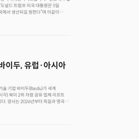
 없다"고 의미를 부여했다.
할 것.”도널드 트럼프 미국 대통령은 5일
미국에서 생산되길 원한다”며 이같이
 이르면 다음 주에 발표한다는
술협정(ITA)에 따라 현재 회원국 간
의 대미 수출 3위 품목. 한국무역협회에
8100억원)에 달합니다. 👉관련 기사:
서가 바뀐다(무료)
바이두, 유럽·아시아
거대 기술 기업 바이두(Baidu)가 세계
각) 북미 2위 차량 공유 업체 리프트
이다. 양사는 2026년부터 독일과 영국을
 대를 리프트 플랫폼을 통해 유럽 전역에
 기술이 주요 차량 공유 업체를 통해
라는 점에서 큰 의미를 지닌다.
 자율주행 시스템은 미래 모빌리티의
차 업체는 심각한 경쟁력 하락 문제에