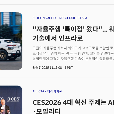
SILICON VALLEY
ROBO TAXI
TESLA
"자율주행 '특이점' 왔다"...
기술에서 인프라로
구글의 자율주행 자회사 웨이모가 고속도로를 포함한 로
도심을 넘어 광역 이동, 통근, 공항 연계, 교외를 연결하는
실험단계에 그쳤던 자율주행 기술이 본격적인 상용화를 
웨이모는 12일(현지시간) 샌프란시스코, 피닉스, 로스
권순우
2025.11.19 08:46 PDT
이용하는 로보택시 서비스를 개시한다고 밝혔다. 이번 서
단축할 수 있을 것으로 회사 측은 예상했다. 웨이모의 
내 여러 도시와 교외를 연결하거나 로스앤젤레스·피닉스
있어 신규 고객 확보에 유리할 것으로 전망된다. 특히 현
이동 서비스 제공에도 필수적이다. 웨이모는 이번 서비스
AI
CTA
게리 샤피로
반도 전역에 걸쳐 260마일(약 418㎞)의 통합 서비스 
CES2026 4대 혁신 주제는
국제공항에서 노변 승하차 서비스도 새롭게 시작한다. 
국제공항에서 유사 서비스를 제공 중이다. 👉 더밀크의 CE
·모빌리티
만나보세요!