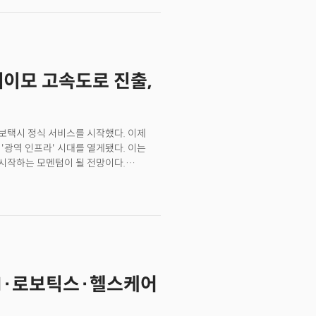
 웨이모 고속도로 진출,
보택시 정식 서비스를 시작했다. 이제
 '광역 인프라' 시대를 열게됐다. 이는
시작하는 모멘텀이 될 전망이다.
앤젤레스 등 3개 도시에서 고속도로를
비스 확대로 이동시간을 최대 50%까지
고속도로 서비스는 샌프란시스코 베이 지역
 대도시권의 통근 시간을 크게 줄일 수
재 테스트 중인 샌프란시스코 공항 간
 개시와 함께 노선을 산호세까지 확장,
권역을 구축했다. 산호세 미네타
 AI·로보틱스·헬스케어
회사는 이미 피닉스 스카이하버
S2026 VIP 기술가이드 판타스틱 8을