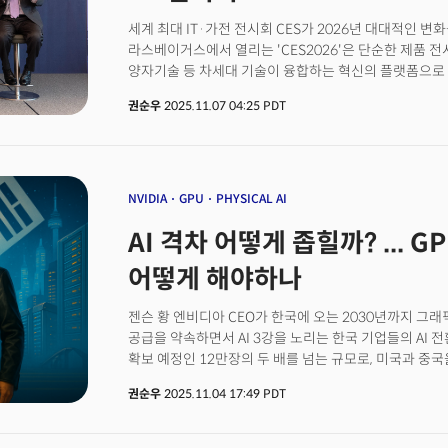
세계 최대 IT·가전 전시회 CES가 2026년 대대적인 변화
라스베이거스에서 열리는 'CES2026'은 단순한 제품 전시
양자기술 등 차세대 기술이 융합하는 혁신의 플랫폼으로 
(Innovators Show Up)'을 주제로 한 CES2026의 가
권순우
2025.11.07 04:25 PDT
Foundry)'의 신설. 3개 분야의 대기업, 스타트업이 
수 있는 장이 마련된다. CES2026에서는 몰입형 엔터테인먼트나 헬스케어 등이 한층 강화되며,
사이버보안, 인프라 융합, 에이전틱 AI 같은 차세대 솔
기업들도 전략을 다변화한다. CES 센트롤 홀의 터줏
컨벤션센터(LVCC)를 벗어나 윈 호텔에 단독 전시관을 마
NVIDIA
GPU
PHYSICAL AI
불참한다. 게리 샤피로 미 소비자기술협회(CTA) CEO는
AI 격차 어떻게 좁힐까? ... 
브리핑에서 "CES2026은 AI, 블록체인, 양자기술이 
"불확실성이 클수록 CES의 역할은 더욱 중요해진다"고 
어떻게 해야하나
젠슨 황 엔비디아 CEO가 한국에 오는 2030년까지 그래
공급을 약속하면서 AI 3강을 노리는 한국 기업들의 AI 
확보 예정인 12만장의 두 배를 넘는 규모로, 미국과 중국
컴퓨팅 인프라를 갖추게 되는 셈이다. 이번 계약에는 삼성
권순우
2025.11.04 17:49 PDT
네이버클라우드 등 민간 기업과 정부가 함께 참여했다. 정
‘소버린 AI 인프라’(국가 AI 클라우드 센터)를 구축하고, 
팩토리, 스마트 제조, 모빌리티 자율주행, 산업 AI 인프