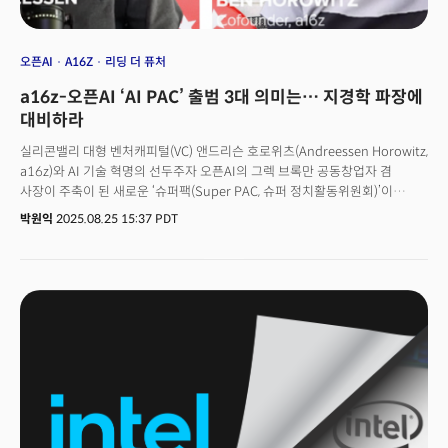
오픈AI
A16Z
리딩 더 퓨처
a16z-오픈AI ‘AI PAC’ 출범 3대 의미는… 지경학 파장에
대비하라
실리콘밸리 대형 벤처캐피털(VC) 앤드리슨 호로위츠(Andreessen Horowitz,
a16z)와 AI 기술 혁명의 선두주자 오픈AI의 그렉 브록만 공동창업자 겸
사장이 주축이 된 새로운 ‘슈퍼팩(Super PAC, 슈퍼 정치활동위원회)’이
출범했다. 단순한 로비를 넘어 정치 및 정책 영역에서 실리콘밸리가 원하는 AI
박원익
2025.08.25 15:37 PDT
의제를 관철시키고, 선거의 향방에까지 영향을 미칠 수 있을 것이란 관측이
제기된다. AI에 초점을 맞춘 새로운 슈퍼팩 네트워크인 ‘리딩더퓨처(leading
the future, LTF)’는 25일(현지시각) 성명을 통해 새로운 정치 운영 조직(a
new national political operation) LTF를 출범했다고 발표했다. 미국이 AI
혁신, 개발, 및 거버넌스 분야에서 세계를 선도하도록 보장하는 것이 LTF의
목표라는 설명이다. LTF의 지도부인 잭 모팻(Zac Moffatt)과 조시 블라스토
(Josh Vlasto)는 성명에서 “연방 및 주 정부 수준에서 명확한, 고위급 정책
아젠다를 추진함으로써 미국이 AI 분야의 글로벌 리더 지위를 유지하도록
보장할 것”이라며 “AI 산업의 정치적 및 정책적 중심 역할을 수행하는 것이
LTF의 미션”이라고 밝혔다.