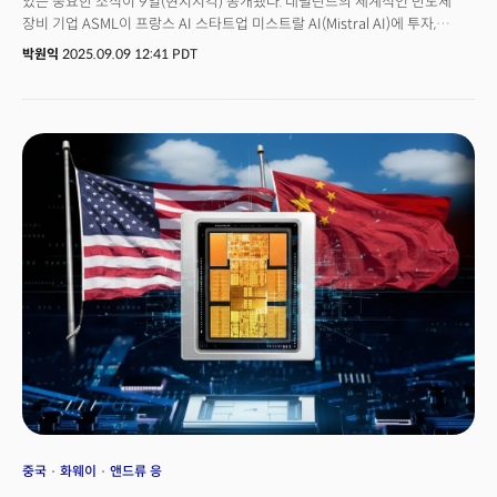
있는 중요한 소식이 9일(현지시각) 공개됐다. 네덜란드의 세계적인 반도체
장비 기업 ASML이 프랑스 AI 스타트업 미스트랄 AI(Mistral AI)에 투자,
최대주주가 됐다고 발표한 것.ASML은 이날 성명을 통해 “미스트랄 AI의
박원익
2025.09.09 12:41 PDT
시리즈 C 투자 라운드를 주도, 13억유로(약 2조1100억원)를 투자했다”며
“이로써 미스트랄 AI 지분 약 11%를 보유하게 된다”고 밝혔다. 총 17억유로
(약 2조7600억원) 규모의 이번 투자 유치로 미스트랄 AI의 기업가치는
117억유로(약 19조원)으로 껑충 뛰며 유럽에서 가장 기업가치가 큰 AI
스타트업으로서의 지위를 공고히 했다. 이번 계약은 미스트랄 AI가 6억유로의
시리즈 B 투자를 유치하며 58억유로(약 9조4000억원)로 기업 가치를
평가받은 지 1년여 만에 이뤄졌다. 2023년 설립 이래로 미스트랄 AI는 단 2년
만에 약 30억유로(약 4조8800억원)의 VC 자금을 확보했으며 직원 수는
200명 이상으로 성장했다.이번 투자는 단순한 대규모 AI 투자를 넘어서는
의미를 지닌다. 미국과 중국의 기술 대기업이 장악해 온 AI 패권 구도에 유럽이
본격적으로 도전장을 내민 상징적인 사건으로 해석되기 때문이다. 유럽
최고의 하드웨어 기업(ASML)과 소프트웨어 기업(미스트랄 AI)이 손을
잡음으로써 자체 수직 통합 생태계 구축 가능성이 열렸다.
중국
화웨이
앤드류 응