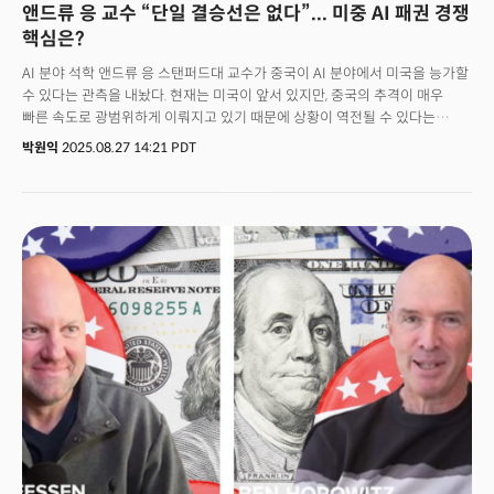
앤드류 응 교수 “단일 결승선은 없다”... 미중 AI 패권 경쟁
핵심은?
AI 분야 석학 앤드류 응 스탠퍼드대 교수가 중국이 AI 분야에서 미국을 능가할
수 있다는 관측을 내놨다. 현재는 미국이 앞서 있지만, 중국의 추격이 매우
빠른 속도로 광범위하게 이뤄지고 있기 때문에 상황이 역전될 수 있다는
주장이다. 응 교수는 딥러닝닷에이아이(deeplearning.ai) 블로그를 통해
박원익
2025.08.27 14:21 PDT
“중국의 경쟁이 치열한 비즈니스 환경과 지식의 빠른 확산은 엄청난 추진력을
제공한다”며 중국의 활발한 개방형 모델 생태계, 반도체 설계 및 제조
분야에서 구축한 역량을 주장의 근거로 들었다. 오픈AI, 구글, xAI, 앤트로픽
등이 주도하는 미국의 AI 모델 생태계는 여전히 폐쇄형 모델 중심이고, 반도체
제조 역량도 아시아 대비 상대적으로 열위에 있다는 냉정한 분석이다.