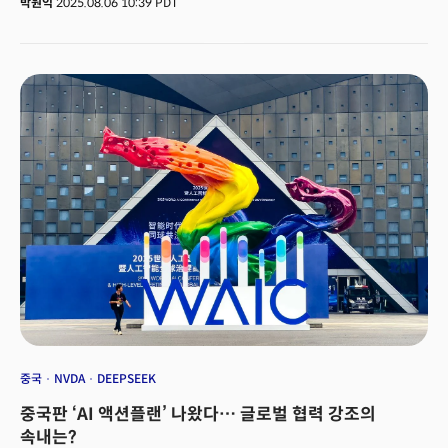
박원익
2025.08.06 10:39 PDT
밝혔습니다. 상호관세와 별도로 적용되는 품목별 관세를 이르면 다음 주에
발표한다는 것입니다. 반도체는 1997년 세계무역기구(WTO) 정보기술협정
(ITA)에 따라 현재 회원국 간 무관세가 적용되는 품목입니다. 작년 기준
반도체는 한국의 대미 수출 3위 품목. 한국무역협회에 따르면 대미 반도체
수출액은 106억8000만달러(약 14조8100억원)에 달합니다. 👉관련 기사:
트럼프 미 대통령, 다음 주 ‘반도체 관세’ 예고... 세계 질서가 바뀐다(무료)
중국
NVDA
DEEPSEEK
중국판 ‘AI 액션플랜’ 나왔다… 글로벌 협력 강조의
속내는?