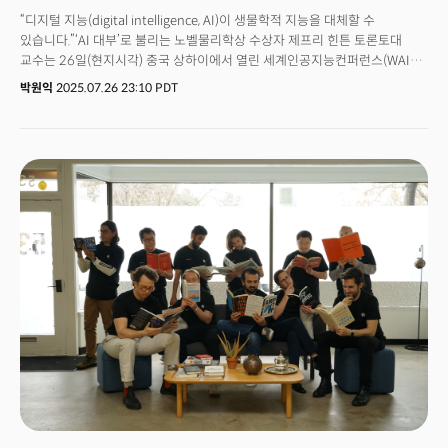
“디지털 지능(digital intelligence, AI)이 생물학적 지능을 대체할 수
있습니다.”‘AI 대부’로 불리는 노벨물리학상 수상자 제프리 힌튼 토론토대
교수는 26일(현지시각) 중국 상하이에서 열린 세계인공지능컨퍼런스(WAIC)
기조연설에서 “디지털 지능은 인간보다 수십억 배 빠르게 지식을 전파할 수
박원익
2025.07.26 23:10 PDT
있다”며 AI의 위험성을 경고했다. AI의 ‘효율성’, 생물과 달리 소멸하지 않고
복제될 수 있는 ‘불멸성’ 같은 특성을 고려하면 미래에 AI가 인간의 지능을
능가, 빠르게 확산할 수 있다는 지적이다. 경쟁적으로 AI 투자 및 연구를
확대하는 전 세계의 움직임은 이런 상황을 가속하고 있다. ‘호랑이 새끼’ 같은
AI가 인간을 해치지 않고 지배자가 아닌 조력자로 행동하도록 훈련하는
방법을 찾아야 한다는 게 그의 주장이다. 힌튼 교수는 어떻게 하면 선한 AI를
만들 수 있는지 각국이 연구하고, 이렇게 축적한 경험과 결과를 국제
네트워크를 통해 전 세계와 공유할 필요가 있다고 했다. 이를 위해 구체적으로
모든 주요 AI 강국이 ‘국제 보안 네트워크’ 기관을 구축하는 방안을 고려해야
한다고 제안했다. 이는 이번 WAIC에서 ‘글로벌 AI 거버넌스(governance)’의
새로운 설계자를 자처한 중국의 구상과 궤를 같이 한다. 표면적으로 글로벌
협치를 제시한 중국은 미국 중심의 AI 헤게모니를 흔들겠다는 야심을
드러냈다. 특히 지난 23일 미국 정부가 발표한 미국 중심의 AI 정책 구상 ‘AI
액션 플랜(America's AI Action Plan)’과 정면으로 배치된다는 점이 주목을
끈다. 중국이 다자주의를 앞세운 것은 이미 기술 패권을 쥐고 있는 미국에
도전하기 위한 명분 쌓기라는 게 업계의 관측이다. 마치 중국 주요 기술
기업들이 첨단 AI 모델을 오픈 소스로 공개, 폐쇄형 모델을 보유한 미국 AI
기업에 도전하는 양상과 비슷하다. 미래 글로벌 질서의 근간이 될 AI의 규칙,