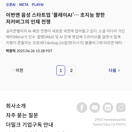
표준, 동맹, 핵심 가치를 누가 주도할 것인가를 둘러싼 지정학적 총력전의
오픈AI
META
PLAYAI
서막이 열린 것이다.👉관련 기사: AI 제국주의의 부상: 컴퓨팅 파워가 그리는
이번엔 음성 스타트업 ‘플레이AI’… 초지능 향한
새로운 세계 질서
저커버그의 인재 전쟁
실리콘밸리의 AI 패권 전쟁이 새로운 국면에 접어들고 있다. 소셜 미디어 거인
메타(Meta)가 인수·합병(M&A) 및 AI 인재 영입에 드라이브를 걸면서 업계
지형이 흔들리는 모양새다.&nbsp;26일(현지시각) 블룸버그에 따르면 메타는
인간의 목소리를 정교하게 복제하고 생성하는 기술을 보유한 AI 스타트업
박원익
2025.06.26 15:28 PDT
‘플레이AI(PlayAI)’와 인수 협상을 진행 중이다.&nbsp;143억달러(약
19조4300억원)를 투자, 창업자인 알렉산더 왕과 일부 핵심 인력을 영입한
스케일AI(Scale AI) 사례처럼 플레이AI의 기술과 핵심 인력을 메타로
이전
1
2
다음
흡수하는 ‘애퀴-하이어링(Acqui-hiring)’ 형태가 될 것이란 관측이 나온다.
거래와 관련한 구체적 정보는 아직 확인되지 않았으며 막바지 조율 단계에
있는 것으로 알려졌다.이번 인수 논의는 마크 저커버그 메타 CEO가 직접
지휘하는 거대한 전략의 일부로 해석된다. 최근 몇 년간 오픈AI와 구글 등
경쟁사에 비해 AI 분야에서 뒤처졌다는 평가를 받아온 메타가 인재 확보를
통한 기술 격차 해소라는 목표를 수립, 전방위적인 공세를 펼치고 있는 것이다.
회사소개
특히 ‘초지능(Superintelligence)’, 즉 인간의 지능을 모든 면에서 뛰어넘는
범용인공지능(AGI) 개발 경쟁에서 우위를 점하기 위한 행보라는 분석이
자주 묻는 질문
지배적이다.
2905 Homestead Rd,
더밀크 기업구독 안내
Santa Clara, CA 95051