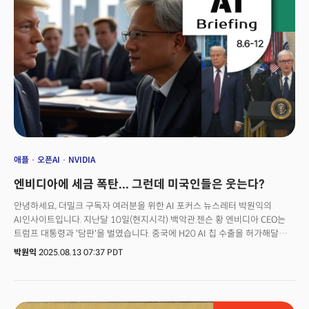
애플
오픈AI
NVIDIA
엔비디아에 세금 폭탄... 그런데 미국인들은 웃는다?
안녕하세요, 더밀크 구독자 여러분을 위한 AI 포커스 뉴스레터 박원익의
AI인사이트입니다. 지난달 10일(현지시각) 백악관.젠슨 황 엔비디아 CEO는
트럼프 대통령과 '담판'을 벌였습니다. 중국에 H20 AI 칩 수출을 허가해달라는
것. 그는 중국에 AI 칩 수출을 통제하는 것이 중국의 자립력을 키워,
박원익
2025.08.13 07:37 PDT
슈퍼파워를 오히려 키워주는 것이라고 설득했죠.3일 뒤 미국 정부는 중국의
H20 AI 칩 구매를 허용했습니다. 월스트리트저널은 이를 “수개월간 워싱턴과
베이징을 오가며 벌인 황 CEO의 물밑 협상이 마침내 결실을 본 순간”이라고
전했습니다. 엔비디아 주가는 폭등했습니다. 하지만 여기에서 끝이