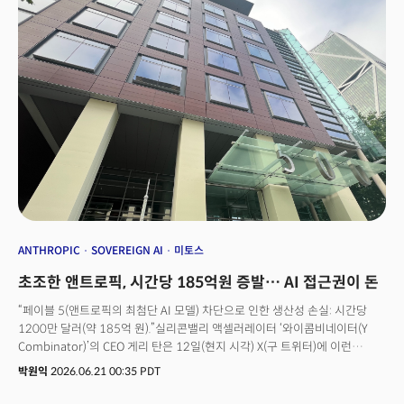
유료로 제공하는 최고 성능 모델과 대등한 수준의 모델을 무료로 내려 받을 수
있는 오픈웨이트(Open-weights, 공개 가중치)로 풀었다는 점에서 토큰
(token, AI가 생성·처리하는 데이터의 최소 단위) 경제 차원의 거대한 변화도
예상된다.
ANTHROPIC
SOVEREIGN AI
미토스
초조한 앤트로픽, 시간당 185억원 증발… AI 접근권이 돈
“페이블 5(앤트로픽의 최첨단 AI 모델) 차단으로 인한 생산성 손실: 시간당
1200만 달러(약 185억 원).”실리콘밸리 액셀러레이터 ‘와이콤비네이터(Y
Combinator)’의 CEO 게리 탄은 12일(현지 시각) X(구 트위터)에 이런
계산을 올렸다. 근거는 이렇다. 2026년 6월 현재 프런티어(최첨단) AI로
박원익
2026.06.21 00:35 PDT
코딩을 하는 일일 활성 개발자 숫자 500만 명, 이들의 시간당 인건비 90달러,
페이블 5에 배정된 업무 비중 17.8%, 그리고 기존 모델 대비 페이블의 평균