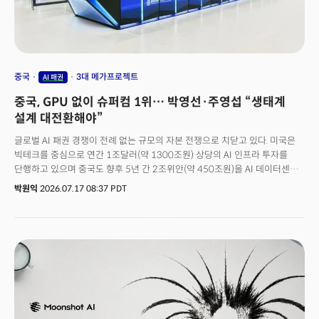
중국
3대 메가프로젝트
AI 패권
중국, GPU 없이 슈퍼컴 1위… 박영선·주영섭 “생태계
설계 대전환해야”
글로벌 AI 패권 경쟁이 전례 없는 규모의 자본 전쟁으로 치닫고 있다. 미국은
빅테크를 중심으로 연간 1조달러(약 1300조원) 상당의 AI 인프라 투자를
단행하고 있으며 중국도 향후 5년 간 2조위안(약 450조원)을 AI 데이터센터
및 컴퓨팅 인프라 구축에 투입할 계획이다. 이에 한국 정부는 향후 10년 동안
박원익
2026.07.17 08:37 PDT
민간 주도로 5000조원을 반도체와 AI 데이터센터, 피지컬 AI에 쏟아붓는 ‘3대
메가프로젝트’를 발표했다. 더밀크는 역대 최대 규모로 평가되는 3대
메가프로젝트의 중요성을 고려해 프로젝트의 본질을 분석하고 실질적인 성공
방정식을 모색하기 위한 특별 웨비나를 14일 개최했다. 이날 웨비나 패널
디스커션에 나선 박영선 재정경제부 전략경제자문단 위원장(전
중소밴처기업부 장관), 주영섭 서울대학교 특임교수(전 중소기업청장)는 정부
정책 수립 및 산업계 경험을 토대로 구체적인 국가 전략을 제시했다. 미·중 AI
패권 갈등과 자본 경쟁 격화 속에서 시스템과 생태계 중심 경쟁으로 전환하고,
여러 산업과 기술 분야에 걸쳐 있는 국가 AI 전략을 하나의 비전 아래 연결,