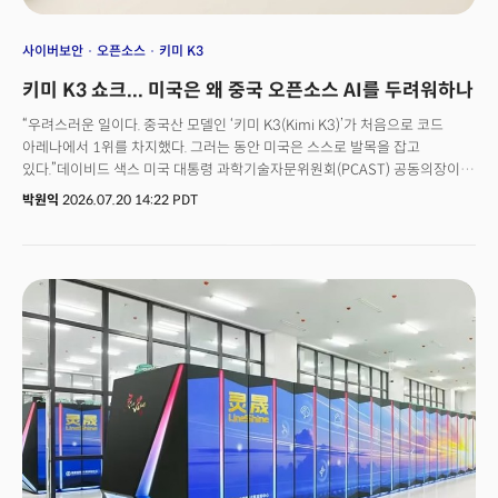
사이버보안
오픈소스
키미 K3
키미 K3 쇼크... 미국은 왜 중국 오픈소스 AI를 두려워하나
“우려스러운 일이다. 중국산 모델인 ‘키미 K3(Kimi K3)’가 처음으로 코드
아레나에서 1위를 차지했다. 그러는 동안 미국은 스스로 발목을 잡고
있다.”데이비드 색스 미국 대통령 과학기술자문위원회(PCAST) 공동의장이
소셜미디어를 통해 공개적으로 중국 AI 모델에 대한 강력한 우려를
박원익
2026.07.20 14:22 PDT
표명했다. 데이비드 색스 의장은 17일(현지시각) X에 올린 글에서 “정치인과
관료들은 새로운 데이터 센터를 금지하고, 주 차원의 규제를 쏟아부으며
최첨단 모델을 사전 승인할 새로운 연방 기관의 설립을 추진하고 있다”며
“이러면 AI 경쟁에서 뒤처진다. 우리가 스스로 발목을 잡는다면 선두 입지가
순식간에 사라지는 것을 지켜볼 수밖에 없을 것”이라고 경고했다. 허가 없이
이뤄지는 혁신이 미국을 기술 강국으로 만든 비결이었는데, 이런 장점이
사라질 위험에 놓여 있다는 주장이다. 데이비드 색스 의장의 반응은 미국이
중국 AI를 얼마나 경계하고 있는지 보여주는 단적인 예다. 실제로 16일 중국
스타트업 문샷 AI가 오픈웨이트(Open-weights, 공개 가중치) 모델 키미
K3를 공개하자 미국 실리콘밸리에서는 주말 내내 격론이 벌어졌다. 2.8조 개
매개변수를 가진 이 모델은 프런트엔드 코딩 평가에서 앤트로픽의 ‘페이블
5’와 오픈AI의 ‘GPT-5.6 솔’ 등 미국의 최첨단 AI 모델을 앞섰기 때문이다. 👉
중국 오픈 모델 ‘키미 K3’ 프런티어 AI 진입했다… 토큰 경제 대전환