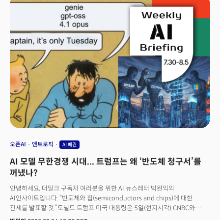
아니었습니다. 그로부터 약 한 달 뒤. 트럼프 대통령은 놀라운 결정을 내립니다.
지난 6일 백악관에서 진행된 트럼프 대통령과의 회동에서 트럼프가 ‘수출
허가의 대가로 칩 매출의 20%를 정부에 지급하라’는 새로운 조건이 등장한
것입니다. 충격적인 아이디어입니다. 수출한 제품 매출의 20%를 세금으로
내라는 것은 전례 없는 일입니다. 젠슨 황 CEO는 중요한 시장에 장기적으로
접근하기 위해 비용을 지불할 것인지, 아니면 포기할 것인지 선택해야 하는
절체절명의 상황이었고 결국 15%라는 조정안을 제시, 미국 정부의 동의를
얻어냈습니다. 매출 일부를 사실상 세금처럼 내야 하는 전례 없던
조치입니다. 이 조치에 대해 “트럼프의 또 다른 폭거(?)”라고 비웃는
평론가들이 많았습니다. 하지만 웃을 일이 결코 아닙니다. 세계 최초(?)의 AI
Tax(세금)이 등장한 것이기 때문입니다.
오픈AI
앤트로픽
AI 패권
AI 모델 무한경쟁 시대... 트럼프는 왜 ‘반도체 청구서’를
꺼냈나?
안녕하세요, 더밀크 구독자 여러분을 위한 AI 뉴스레터 박원익의
AI인사이트입니다. “반도체와 칩(semiconductors and chips)에 대한
관세를 발표할 것.”도널드 트럼프 미국 대통령은 5일(현지시각) CNBC와
진행한 인터뷰에서 “해당 품목이 미국에서 생산되길 원한다”며 이같이