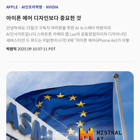
APPLE
AI인프라혁명
NVIDIA
아이폰 에어 디자인보다 중요한 것
안녕하세요, 더밀크 구독자 여러분을 위한 AI 뉴스레터 박원익의
AI인사이트입니다.스마트폰 카메라 앱 Lux의 공동창업자이자 디자이너인
세바스티안 드 위드는 9일(현지시각) X에 “아이폰 에어(iPhone Air)가 이렇게
멋질 줄 몰랐다. 프로와 에어 둘 중 하나를 고르기가 어려울 것 같다”고
박원익
2025.09.10 07:11 PDT
썼습니다. 애플이 이날 발표한 아이폰 에어가 최고 사양 모델인 아이폰 17
프로만큼 매력있다는 평가였죠. 실제로 아이폰 에어는 역대 가장 얇은
5.6mm의 두께, 반짝이는 광택(양면 세라믹 실드2), 세련된 색상의
디자인으로 이날 공개된 제품 중 가장 큰 관심을 받았습니다.하지만 눈에
보이는 디자인보다 더 중요한 게 있습니다. 새 제품에 적용된 애플 실리콘,
A19 Pro, N1, C1X 칩입니다. 배터리 용량을 줄여 슬림한 스마트폰을
만들려면 강력한 성능을 내면서도 전력 소모가 적은 칩이 필수죠. ‘실시간
번역’ 등 스마트폰 핵심 기능으로 자리잡고 있는 생성형 AI 기능을 구동하기
위해서도 칩 성능의 뒷받침이 필요합니다. 애플 뿐만 아닙니다. AI 혁명이
가속화할수록 이와 같은 AI 반도체, AI 인프라의 중요성이 커지고 있습니다.
미래 경쟁력을 좌우할 AI 인프라 기술, 산업은 어떻게 변화할까요?