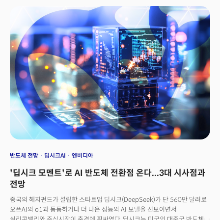
분기 대비 169% 급증했다는 것이다. 이는 반도체 장비에 대한 수요가 여전히
강하다는 신호로 해석된다. 실적 발표 이후 ASML의 주가는 장중 한때 11%
급등하기도 했으나 이후 상승폭이 일부 축소되며 최종적으로 7.4% 상승
마감했다.
반도체 전망
딥시크AI
엔비디아
'딥시크 모멘트'로 AI 반도체 전환점 온다...3대 시사점과
전망
중국의 헤지펀드가 설립한 스타트업 딥시크(DeepSeek)가 단 560만 달러로
오픈AI의 o1과 동등하거나 더 나은 성능의 AI 모델을 선보이면서
실리콘밸리와 주식시장이 충격에 휩싸였다. 딥시크는 미국의 대중국 반도체