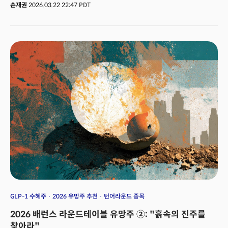
"역사상 가장 서사적인 칩 제조 도전이다. 사람들이 아직 상상조차 하지
손재권
2026.03.22 22:47 PDT
못하는 수준으로 세상을 바꿀 것"이라고 말했다.겉으로 보면 로봇, 자율주행,
AI, 우주 데이터센터에 들어갈 반도체를 직접 만들겠다는 선언이다. 하지만
발표 전체를 뜯어보면 이것은 단순한 반도체 내재화가 아니다. 머스크가 꺼내
든 것은 칩 공장이 아니라 예고한대로 '놀라운 풍요(Amazing
Abundance)'를 향한 문명 설계도에 가깝다. 지난 2012년 테슬라 모델S를
발표하며 놀라운 풍요 세계관의 시작을 공식 선언한 것이다. 👉 일론 머스크의
'놀라운 풍요'..."돈이 아니라 이것이 자산이 된다"
GLP-1 수혜주
2026 유망주 추천
턴어라운드 종목
2026 배런스 라운드테이블 유망주 ②: "흙속의 진주를
찾아라"