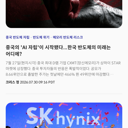
상하이 커촹반에 상장해 공모가 대비 400%대로 폭등했다. 중국발 뉴스가
나올 때마다 미국 정부는 재빠르게 대응했다. '속도전' 수준이다. 백악관
과학기술정책실(OSTP) 마이클 크라치오스 실장은 키미가 발표된 지난 22일
곧바로 "문샷AI가 앤스로픽의 프런티어 모델을 대규모로 '증류
(distillation)'해 키미 K3를 만들었다"고 주장했다. 이어 스콧 베선트
재무장관은 제재와 수출통제 명단 지정 가능성을 언급했다. 미국 고위
당국자가 특정 중국 연구소와 특정 미국 모델을 실명으로 연결한 것은 이번이
중국 반도체 자립
반도체 위기
메모리 반도체 리스크
처음이었다. 중국산 휴머노이드가 위세를 떨치자 미국 연방통신위원회(FCC)
중국의 'AI 자립'이 시작됐다...한국 반도체의 미래는
는 외국산(사실상 중국산) 휴머노이드·4족보행 로봇의 신규 모델 승인을
제한하는 조치를 발표했다. 기존에 이미 승인된 제품이나 연방정부 조달은 이
어디에?
조치에서 제외됐지만, 겨냥한 대상은 분명했다. 열흘도 안 되는 사이 미국
7월 27일(현지시각) 중국 최대 D램 기업 CXMT(창신메모리)가 상하이 STAR
증시가 흔들리고 행정부가 잇달아 대응 조치를 꺼낸 이 연쇄 반응을 ‘차이나
마켓에 상장했다. 중국 투자자들의 반응은 폭발적이었다. 공모가
텐트럼(China Tantrum)’이라 부를 만하다.
8.66위안으로 출발한 주가는 첫날에만 466% 뛴 49위안에 마감했다.
시가총액 기준으로는 약 3조 3000억 위안(약 4890억 달러)로 중국 본토
크리스 정
2026.07.30 09:16 PDT
상장사 가운데 가장 가치있는 기업으로 등극했다. 조달액 역시 579억 위안(약
86억 달러)으로 2010년 농업은행 이후 중국 최대, 올해 아시아 최대 규모다.
같은 날 미국 매체인 더인포메이션은 상하이의 국가 지원 기업이 자국산
이머전 DUV 반도체 노광장비 양산에 돌입해 올해 5대, 내년 20대를 SMIC,
CXMT, 화홍에 공급한다고 보도했다. 메모리 반도체에 이어 네덜란드의
ASML(ASML)이 장악한 반도체 노광장비까지 양산을 시작하면서 중국의 AI
기술 생태계에 대한 자립이 시작됐다는 분석이다. 실제 시장의 반응은
즉각적이었고 동조화됐다. 현재 반도체 장비 시장을 장악한 ASML을 비롯해