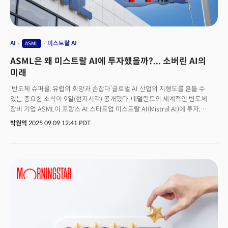
AI
미스트랄 AI
ASML
ASML은 왜 미스트랄 AI에 투자했을까?... 소버린 AI의
미래
‘반도체 슈퍼을, 유럽의 희망과 손잡다’글로벌 AI 산업의 지형도를 흔들 수
있는 중요한 소식이 9일(현지시각) 공개됐다. 네덜란드의 세계적인 반도체
장비 기업 ASML이 프랑스 AI 스타트업 미스트랄 AI(Mistral AI)에 투자,
최대주주가 됐다고 발표한 것.ASML은 이날 성명을 통해 “미스트랄 AI의
박원익
2025.09.09 12:41 PDT
시리즈 C 투자 라운드를 주도, 13억유로(약 2조1100억원)를 투자했다”며
“이로써 미스트랄 AI 지분 약 11%를 보유하게 된다”고 밝혔다. 총 17억유로
(약 2조7600억원) 규모의 이번 투자 유치로 미스트랄 AI의 기업가치는
117억유로(약 19조원)으로 껑충 뛰며 유럽에서 가장 기업가치가 큰 AI
스타트업으로서의 지위를 공고히 했다. 이번 계약은 미스트랄 AI가 6억유로의
시리즈 B 투자를 유치하며 58억유로(약 9조4000억원)로 기업 가치를
평가받은 지 1년여 만에 이뤄졌다. 2023년 설립 이래로 미스트랄 AI는 단 2년
만에 약 30억유로(약 4조8800억원)의 VC 자금을 확보했으며 직원 수는
200명 이상으로 성장했다.이번 투자는 단순한 대규모 AI 투자를 넘어서는
의미를 지닌다. 미국과 중국의 기술 대기업이 장악해 온 AI 패권 구도에 유럽이