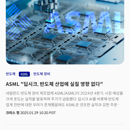
조정 장세로 돌입했습니다. 반도체 지수는 올해 상당히 심각한 하락세를
보이며 전반적인 시장이 위축되고 있는 모양새입니다. AI 투자 트렌드가
반도체에서 소프트웨어와 서비스(SaaS)로 전환되면서 이 부문에 대한 관심이
높아지고 있지만 올해는 조금 위험해 보입니다. 미국 경제에 대한 성장 위험이
커지면서 등락폭이 크게 확대되고 있기 때문입니다. 지금까지 소프트웨어
분야를 주도하던 팔란티어는 2월 이후의 고점에서 단 일주일만에 37%가
폭락하며 엄청난 변동성을 보이고 있습니다. 소프트웨어와 서비스 기업들이
AI에 수혜를 받으며 마진에 대한 기대가 커지고 있는 것은 분명하지만 최근 몇
달 간 세 자릿수 수준의 고속 성장을 했다는 점을 감안하면 밸류에이션에 대한
불안이 있는 것은 분명합니다. 이제 AI 투자도 섹터 내에서 기업별 경쟁력과
실적 개선 가능성을 면밀히 분석해야 할 시점입니다. 경기침체에 대한 위험이
현실화가 되고 있기 때문입니다. 투자자들은 AI 투자에 대한 접근을 테마주
투자가 아닌 성장성과 실적의 균형, 그리고 밸류에이션의 균형을 맞출 수 있는
반도체
반도체 장비
ASML
기업을 선별하는 것이 더욱 중요해지고 있습니다.
ASML "딥시크, 반도체 산업에 실질 영향 없다"
네덜란드 반도체 장비 제조업체 ASML(ASML)이 2024년 4분기, 시장 예상을
크게 웃도는 실적을 발표하며 주가가 급등했다. 딥시크 AI를 비롯해 반도체
업계 전반에 대한 우려가 존재했음에도 ASML은 견조한 실적과 강한 주문
증가를 바탕으로 투자자들의 신뢰를 다시 한번 입증했다.ASML의 4분기
크리스 정
2025.01.29 10:20 PDT
매출은 92억 6,000만 유로로 시장 예상치(90억 7,000만 유로)를 상회했다.
또한, 순이익도 26억 9,000만 유로를 기록하며 예상치(26억 4,000만 유로)
를 웃돌았다.특히 주목할 점은 ASML의 순 주문(Net Bookings) 규모가 전