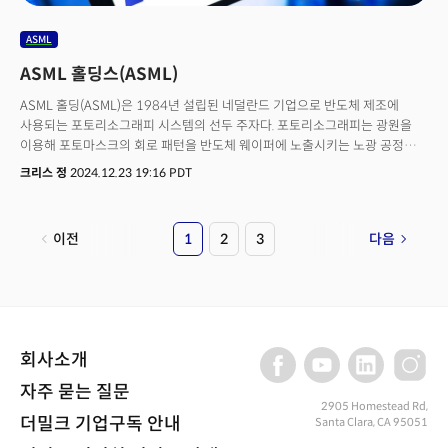
지배되면서 시장의 건전성을 보여주는 폭(Market Breadth)가 감소하며
전반적인 시장의 참여가 부족하다고 평가. 두 번째는 시장이 12월 6일
ASML
(현지시각)의 정점 이후 "조정이 아닌 광범위한 풀백"을 보여주며 단기적인
ASML 홀딩스(ASML)
시장 안전성에 불확실성을 던지고 있다고 평가, 1월에 추가적인 어려움이
있을 수 있다고 분석. 세 번째는 경제 펀더멘탈로 연준의 5개 지역 연은의
ASML 홀딩(ASML)은 1984년 설립된 네덜란드 기업으로 반도체 제조에
제조업 설문조사 결과가 지속적으로 약세를 보이며 2022년 5월 이후 계속
사용되는 포토리소그래피 시스템의 선두 주자다. 포토리소그래피는 광원을
위축 영역에 있음을 지적. 네 번째는 투자자들의 강세 심리 약화로
이용해 포토마스크의 회로 패턴을 반도체 웨이퍼에 노출시키는 노광 공정을
전미개인투자자협회(AAII)의 설문조사 결과 강세 투자자들의 비율은 37.8%
의미한다.리소그래피, 즉 노광공정은 최첨단 반도체 제조 작업의 가장 중요한
크리스 정
2024.12.23 19:16 PDT
로 하락한 반면 약세 투자자는 34.1%로 증가. 🔑 현재 시장은 미 대선 이후
부분을 차지하며 5나노미터 공정 노드를 위해 ASML의 차세대 EUV(Extreme
트럼프의 경기 부양책과 규제 완화에 대한 기대로 급등했으나 트럼프
ultraviolet) 리소그래피 기술력이 필요하다. ASML은 반도체 집적회로의
행정부의 정책이 베일을 벗는 1월이 다가오면서 관세 및 이민 정책 등 리스크
성능이 24개월마다 2배로 증가한다는 이른바 '무어의 법칙'을 가능케 하는
요인도 반영하기 시작. 특히 연준의 정책 스탠스 변화를 시장 가격에 반영 중.
이전
1
2
3
다음
반도체 제조 공정의 핵심 부분인 노광공정 시장의 90%이상을 차지하는
4. 레이몬드 제임스, "2025년은 '역전 거래'로 광범위한 랠리의 시간이 될
압도적인 리더다. 시장은 ASML이 차세대 노광공정 분야에서 독점 기업으로
것"월가 투자은행 레이몬드 제임스는 2024년 4분기에 일부 기업만 오르면서
인식, 반도체 장비의 슈퍼을이라 불리고 있다.
시장의 폭이 극심하게 축소되었으나 향후 더 많은 기업들이 랠리에 참여하는
'역전 거래'가 나타날 것이라 전망. 레이몬드는 현재의 시장이 1990년대
후반의 인터넷 버블 당시와 투자자들의 행동이 유사하다고 지적하며 경제
펀더멘탈이 아닌 기술적 요인이 추세를 주도하고 있다고 강조. 현재 시장은
회사소개
'매그니피센트 7'과 같은 기업에 집중되면서 주가수익비율이 역사적으로 비싼
자주 묻는 질문
수준을 기록하고 있지만 중소형주는 상대적으로 저평가되어 있다고 분석.
2905 Homestead Rd,
지난 20년 동안 시장이 이렇게 극단적으로 폭이 좁아진 경우는 전체 거래일의
더밀크 기업구독 안내
Santa Clara, CA 95051
단 1%로 중소형주는 일반적으로 이런 시기에 대형주를 따라잡는 경향이