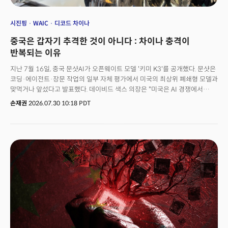
시진핑
WAIC
디코드 차이나
중국은 갑자기 추격한 것이 아니다 : 차이나 충격이
반복되는 이유
지난 7월 16일, 중국 문샷AI가 오픈웨이트 모델 '키미 K3'를 공개했다. 문샷은
코딩·에이전트·장문 작업의 일부 자체 평가에서 미국의 최상위 폐쇄형 모델과
맞먹거나 앞섰다고 발표했다. 데이비드 색스 의장은 "미국은 AI 경쟁에서
뒤처진다. 우리가 스스로 발목을 잡는다면 선두 입지가 순식간에 사라지는
손재권
2026.07.30 10:18 PDT
것을 지켜볼 수밖에 없을 것이다”고 경고했다. 미국 내에서는 중국발 AI
공포가 커지고 있다. 키미 K3는 종합 성능에서는 아직 최상위 폐쇄형 모델에
미치지 못했다. 하지만 최상위권에 근접한 성능을 훨씬 낮은 비용에, 그것도
오픈웨이트 방식으로 제공할 수 있다는 가능성 자체가 미국 폐쇄형 모델
기업의 높은 가격과 독점적 지위가 장기간 유지될 것이라는 시장의 전제를
흔들었다.시장은 민감하게 반응했다. 고성능 모델의 학습·추론 비용이
예상보다 빠르게 낮아질 수 있다는 우려가 번지면서 이미 높게 평가된 AI
반도체주에 매도세가 집중됐다. 이틀 뒤에는 중국 국유기업이 자국산 침지식
심자외선(DUV) 노광장비 생산에 들어갔다는 보도가 나왔다. ASML 주가는
이후 이틀간 약 10% 하락했다. 중국 장비의 성능과 생산량은 아직 ASML
수준에 크게 못 미치지만, 시장은 기술 격차보다 중국의 자립 속도 자체에
반응했다. 일주일 뒤인 27일에는 중국 메모리 기업 창신메모리(CXMT)가