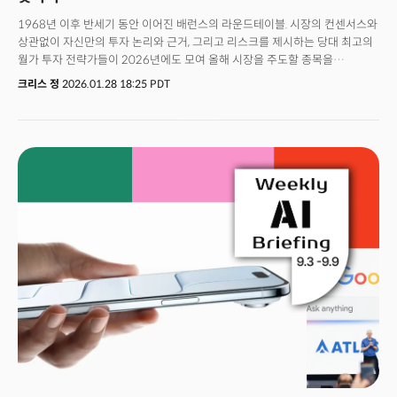
1968년 이후 반세기 동안 이어진 배런스의 라운드테이블. 시장의 컨센서스와
상관없이 자신만의 투자 논리와 근거, 그리고 리스크를 제시하는 당대 최고의
월가 투자 전략가들이 2026년에도 모여 올해 시장을 주도할 종목을
제시했다. 올해 1월 5일(현지시각) 뉴욕에서 열린 2026년 라운드테이블에는
크리스 정
2026.01.28 18:25 PDT
듀러블 캐피탈의 헨리 엘렌보겐 CIO, T. 로우 프라이스의 데이비드 지루 CIO,
이글 캐피탈의 메릴 위트머 제너럴파트너, J. 스턴의 크리스토퍼 로스바흐
CIO, 파르나서스 인베스트먼트의 토드 알스텐 CIO가 참석했다. 이들이 공개한
유망 종목은 총 30개. 라운드테이블은 "왜 이 종목인가"에 대한 구체적 논리를
제공한다는 점에서 올해 역시 투자자들의 큰 주목을 받고있다.지난 기사에서
우리는 라운드테이블 참석자들이 AI 하드웨어 대신 AI 활용 기업을, 비규제
전력시장 대신 규제 유틸리티를 선택한 이유를 살펴봤다. 도어대시,
메르카도리브레, 존디어, 나이소스 등이 그 사례였다.이번 기사에서는 나머지
투자 테마를 다룬다. 향후 10년간 4000억~5000억 달러 규모로 열리는
바이오시밀러 시장, 팬데믹 이후 비정상적 저점에 있는 글로벌 소비재
기업들의 회복, 대형 기업에서 분리된 사업부를 인수해 가치를 창출하는 특수
상황 투자, 그리고 미국 외 지역의 기술 강자들이다.완전히 다른 산업의 다른
특징을 가진 기업들이지만 의외로 공통점은 동일하다. 바로 시장이 아직
충분히 인식하지 못한 구조적 전환점에 서 있는 저평가 종목들이라는 점이다.