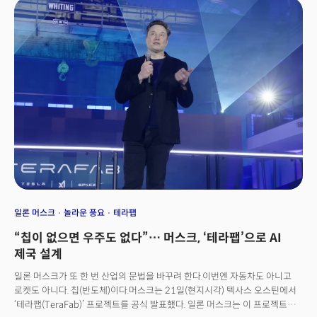
됐다”고 했다. 15년 전 SK가 하이닉스를 인수했을 당시를 돌아보며 소회를
밝힌 것이다. 블룸버그TV 인터뷰에서는 투자자들에게 충분한 수익률을
제공하고, 주가가 안정적으로 유지된다면 ADR 추가 발행을 검토할 수 있다는
언급도 했다. 이날 나스닥 시장에서 SK하이닉스(티커명 SKHYV)의 거래
열기도 뜨거웠다. 공모가 149달러 대비 껑충 뛴 170달러에 시초가를 형성한
뒤 장중 177달러까지 오르다 168.01달러로 마감했다. 종가 기준 상승률은
12.76%. 이번 상장으로 SK하이닉스가 조달한 금액은 총 265억달러(약
39조8100억원)에 달했다. 미국 IPO 전체를 통틀어도 최근 기록적인 매각을
단행한 스페이스X(857억달러)에 이어 역대 2위 규모에 해당하는 초대형 자본
조달 사례다.
일론 머스크
놀라운 풍요
테라팹
“칩이 없으면 우주도 없다”… 머스크, ‘테라팹’으로 AI
제국 설계
일론 머스크가 또 한 번 산업의 문법을 바꾸려 한다.이번엔 자동차도 아니고
로켓도 아니다. 칩(반도체)이다.머스크는 21일(현지시각) 텍사스 오스틴에서
‘테라팹(TeraFab)’ 프로젝트를 공식 발표했다. 일론 머스크는 이 프로젝트를