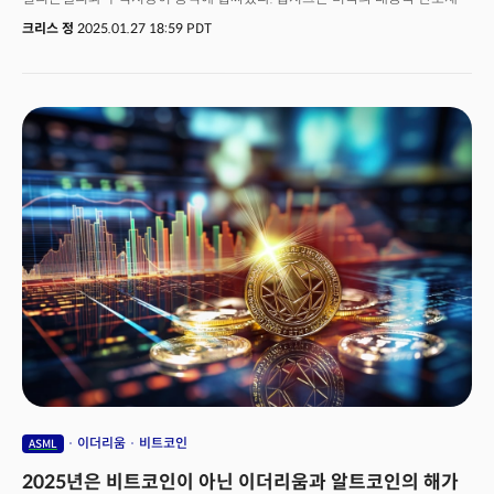
제재로 인해 엔비디아(NVDA)의 최신 H100 칩 대신 저사양 H800 GPU
크리스 정
2025.01.27 18:59 PDT
2000개를 병렬 처리하고 최적화된 알고리즘과 전문가 혼합(MoE) 기법으로
고성능을 구현했다고 밝혔다. 실리콘밸리와 월가는 중국의 AI 기술 혁신이
미국의 첨단 반도체 제재 속에서 더 가속화됐다는 점에 충격을 받았다. 당장 AI
인프라 수요를 최전선에서 이끄는 기업들에 대한 의문이 제기됐다. 압도적인
비용 효율성을 보여주는 기술이 공개된 지금 "최첨단 반도체와 장비에 대한
막대한 자본 지출이 계속될 수 있을 것인가?"라는 의문이었다. 월가의 의견은
엇갈리는 양상이다. 가시성이 확보될 때까지 관망해야 한다는 의견과 AI
인프라 시장의 개선된 효율성이 수요를 더 자극할 것이란 의견이 부딪히고
있다. 하지만 딥시크 사태는 결론적으로 미국과 중국의 기술 패권전쟁의 한
면을 투영하는 이벤트라 할 수 있다. 딥시크 AI가 중국의 '스푸트니크
모멘트'라는 의견도 제시되는 가장 큰 이유는 미국의 강력한 반도체 제재에도
미국의 최첨단 AI 모델을 바짝 추격했다는 점일 것이다. 이제 시장은 트럼프
시대를 맞아 본격적인 AI 군비경쟁 시대를 열 것이다. 딥시크 사태가 초래할 AI
자본시장의 변화 가능성과 시사점을 살펴본다.
이더리움
비트코인
ASML
2025년은 비트코인이 아닌 이더리움과 알트코인의 해가