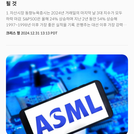
될 것
1. 자산시장 동향뉴욕증시는 2024년 거래일의 마지막 날 3대 지수가 모두
하락 마감. S&P500은 올해 24% 상승하며 지난 2년 동안 54% 상승해
1997~1998년 이후 가장 좋은 실적을 기록. 은행주는 대선 이후 가장 강력한
상승세를 보인 섹터 중 하나로 JP모건(JPM)과 골드만삭스(GS)는 연초 이래
크리스 정
2024.12.31 13:13 PDT
각각 42%와 49% 상승. 비트코인은 주식 시장을 압도하는 성과를 보이며
올해에만 124% 상승, 사상 처음으로 10만 달러를 돌파. 2. 2025년은
비트코인보다 이더리움, 알트코인의 해가 될 것 비트코인은 연말 거래량이
낮게 유지되는 가운데 가격이 9만 1522달러까지 하락했으나 이후 반등하며
9만 4000달러를 회복. 그럼에도 비트코인은 지난주 두 번째 연속 주간 하락을
기록하며 지난 6거래일 중 5거래일에서 하락, 8월 초 이후 첫 월간 하락세를
기록. 스테노 리서치에 따르면 2025년은 비트코인보다 이더리움이 더 성과가
좋을 것으로 전망하며 이더리움의 목표가를 8000달러로 제시. 보고서에
따르면 비트코인은 최소 15만 달러까지 오를 것으로 예측했으나 이더리움은
현재의 3400달러에서 두 배 이상 오를 것으로 전망. 스테노는 이전의 시장
주기 추세를 근거로 제시하며 이더리움과 비트코인의 비율이 내년에
0.0357에서 0.06으로 증가할 것으로 예측. 🔑 암호화폐 강세장이 유지되면
안전자산으로 인식되는 비트코인보다 이더리움을 비롯한 알트코인의 강세가
전망되고 있음. 스테노는 비트코인의 시장 지배력이 현재의 56%에서 45%로
감소할 것으로 전망. 3. S&P500의 상승 모멘텀이 힘을 잃고 있는 이유
4가지야디니 리서치는 미 대선 후 12월 초부터 미 증시가 변동성을 겪고 있는
이유를 네 가지로 제시. 첫 번째는 시장이 소수의 대형 모멘텀 주식에 의해