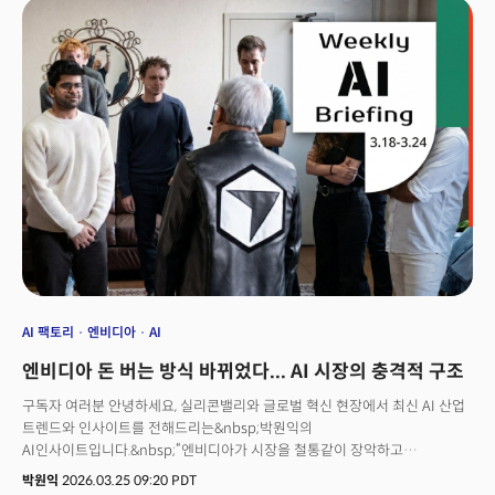
·AI·소셜미디어를 하나의 기업 케이스에 넣었고, 3월에는 250억 달러 규모의
반도체 공장 ‘테라팹’를 발표했으며, 1월에는 미 연방통신위원회(FCC)에
100만 기 궤도 데이터센터 위성 배치를 신청했다.이는 이번 IPO의 본질이
단순히 '로켓 회사'의 상장이 아닌 '지구와 우주를 가로지르는 수직 통합 AI
인프라 플랫폼'의 탄생을 의미한다.
AI 팩토리
엔비디아
AI
엔비디아 돈 버는 방식 바뀌었다... AI 시장의 충격적 구조
구독자 여러분 안녕하세요, 실리콘밸리와 글로벌 혁신 현장에서 최신 AI 산업
트렌드와 인사이트를 전해드리는&nbsp;박원익의
AI인사이트입니다.&nbsp;“엔비디아가 시장을 철통같이 장악하고
있다.”월스트리트저널(WSJ)은 23일(현지시각) 엔비디아가 “소규모
박원익
2026.03.25 09:20 PDT
경쟁사들로부터 기술과 인재를 신속하게 확보해 왔다”고 분석했습니다. 지난