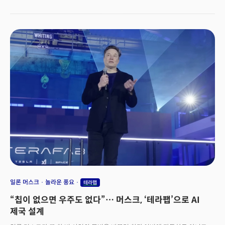
분기 680억달러(약 102조2000억원)라는 사상 최대 매출을 올린
엔비디아가 자금력을 바탕으로 공격적인 M&A 및 투자 전략을 전개하며 ‘AI
생태계의&nbsp;공급자이자 투자자, 그리고 채권자’라는 유일무이한 지위를
획득했다는 설명입니다.실제로 이번 GTC 2026 때 진행된 패널 토론에서
이와 같은 엔비디아의 막강한 영향력이 확인됐습니다. 퍼플렉시티, 커서,
미스트랄 AI, 싱킹머신스랩 등&nbsp;AI 생태계 리더 10명이 모여 황 CEO가
주관한 패널 토론에 참여한 것이죠. 엔비디아는 이 기업들에 자금을 투자한
투자자이자 첨단 칩을 제공하는 공급자이며 이들로부터 칩 판매 대금을 받는
채권자입니다.&nbsp;시장에서는 엔비디아의 최신 칩을 구하기 어렵습니다.
AI 기업들은 경쟁력 확보를 위해 강력한 AI 칩이 필요하죠. AI 리더들이 젠슨
황 CEO를 찾고, 엔비디아에 더욱 의존하게 되는 이유가 여기에
있습니다.&nbsp;
일론 머스크
놀라운 풍요
테라팹
“칩이 없으면 우주도 없다”… 머스크, ‘테라팹’으로 AI
제국 설계