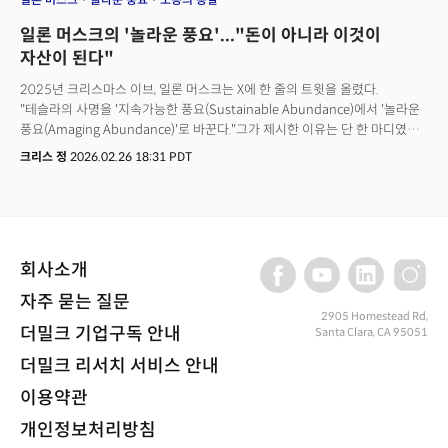
일론 머스크의 '놀라운 풍요'..."돈이 아니라 이것이
자산이 된다"
2025년 크리스마스 이브, 일론 머스크는 X에 한 줄의 트윗을 올렸다.
"테슬라의 사명을 '지속가능한 풍요(Sustainable Abundance)에서 '놀라운
풍요(Amaging Abundance)'로 바꾼다."그가 제시한 이유는 단 한 마디였다.
후자가 더 즐겁다는 것. 머스크는 이를 단순한 단어의 교체처럼 제시했지만
크리스 정
2026.02.26 18:31 PDT
사실 이것은 전기차 혁명의 상징이었던 테슬라가 자신의 정체성을 근본적으로
재정의하는 선언이었다. 더밀크 손재권 대표는 2월 25일(현지시각) 긴급
웨비나 '일론 머스크의 놀라운 풍요'에서 이 변화가 단순한 수사의 변화가 아닌
산업 구조와 부의 법칙, 그리고 인류의 노동이라는 개념 자체를 뒤흔드는
패러다임의 전환이라고 해석했다.
회사소개
자주 묻는 질문
2905 Homestead Rd,
더밀크 기업구독 안내
Santa Clara, CA 95051
더밀크 리서치 서비스 안내
이용약관
개인정보처리방침