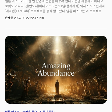
일론 머스크가 또 한 번 산업의 문법을 바꾸려 한다.이번엔 자동차도 아니고
로켓도 아니다. 칩(반도체)이다.머스크는 21일(현지시각) 텍사스 오스틴에서
‘테라팹(TeraFab)’ 프로젝트를 공식 발표했다. 일론 머스크는 이 프로젝트를
"역사상 가장 서사적인 칩 제조 도전이다. 사람들이 아직 상상조차 하지
손재권
2026.03.22 22:47 PDT
못하는 수준으로 세상을 바꿀 것"이라고 말했다.겉으로 보면 로봇, 자율주행,
AI, 우주 데이터센터에 들어갈 반도체를 직접 만들겠다는 선언이다. 하지만
발표 전체를 뜯어보면 이것은 단순한 반도체 내재화가 아니다. 머스크가 꺼내
든 것은 칩 공장이 아니라 예고한대로 '놀라운 풍요(Amazing
Abundance)'를 향한 문명 설계도에 가깝다. 지난 2012년 테슬라 모델S를
발표하며 놀라운 풍요 세계관의 시작을 공식 선언한 것이다. 👉 일론 머스크의
'놀라운 풍요'..."돈이 아니라 이것이 자산이 된다"
일론 머스크
놀라운 풍요
노동의 종말