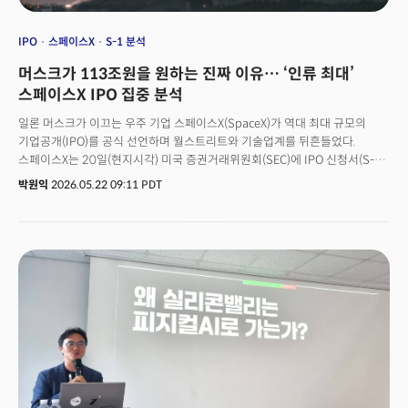
IPO
스페이스X
S-1 분석
머스크가 113조원을 원하는 진짜 이유… ‘인류 최대’
스페이스X IPO 집중 분석
일론 머스크가 이끄는 우주 기업 스페이스X(SpaceX)가 역대 최대 규모의
기업공개(IPO)를 공식 선언하며 월스트리트와 기술업계를 뒤흔들었다.
스페이스X는 20일(현지시각) 미국 증권거래위원회(SEC)에 IPO 신청서(S-1)
를 제출했다. 2002년 설립 이래 한 번도 외부에 공개되지 않았던 스페이스X의
박원익
2026.05.22 09:11 PDT
재무 정보가 처음으로 세상에 드러났다. 나스닥 티커 심볼(종목코드)은
‘SPCX’. 신청서 제출 시점 기준으로 인류 역사상 최대 규모 IPO가 될 전망이다.