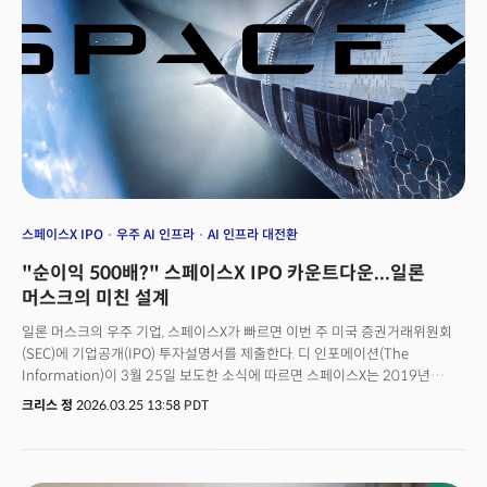
스페이스X IPO
우주 AI 인프라
AI 인프라 대전환
"순이익 500배?" 스페이스X IPO 카운트다운...일론
머스크의 미친 설계
일론 머스크의 우주 기업, 스페이스X가 빠르면 이번 주 미국 증권거래위원회
(SEC)에 기업공개(IPO) 투자설명서를 제출한다. 디 인포메이션(The
Information)이 3월 25일 보도한 소식에 따르면 스페이스X는 2019년
사우디 아람코가 세운 294억 달러의 기록을 두 배 이상 넘길 것으로 전망된다.
크리스 정
2026.03.25 13:58 PDT
목표 조달액은 750억 달러 이상, 기업가치는 1조 7500억 달러에 달한다.
상장 목표는 6월이다.흥미로운 점은 단지 스페이스X라는 기업의 IPO만을
봐서는 안된다는 점이다. 일론 머스크는 스페이스X 상잔 전에 모든 카드를 한
손에 모았다. 2월에는 xAI를 주식 교환 방식으로 합병해 로켓·위성 인터넷