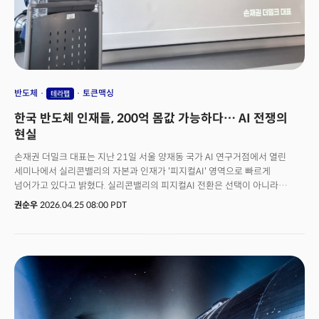
반도체
토큰맥싱
테라팹
한국 반도체 인재들, 200억 몸값 가능하다… AI 전쟁의
현실
손재권 더밀크 대표는 지난 21일 서울 양재동 국가 AI 연구거점에서 열린
세미나에서 실리콘밸리의 자본과 인재가 '피지컬AI' 영역으로 빠르게
넘어가고 있다고 밝혔다. 실리콘밸리의 피지컬AI 전환은 선택이 아니라
필연이라는 것이다.손 대표는 이날 약 260명의 석박사 AI 전문가(오프라인
권순우
2026.04.25 08:00 PDT
120명, 온라인 140명)를 대상으로 AI 석학세미나 콜로키움을 진행했다. 이
자리에서 지난 1월 CES2026부터 MWC, GTC까지 현장에서 생생하게 발굴한
통찰을 공유했다.