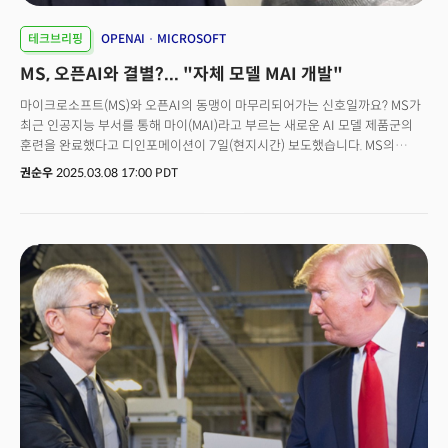
딥시크의 연구 인력을 중요한 자산으로 간주하고 이를 단속하는 행보를
보이고 있는 겁니다. 최근 중국은 정부 관리나 국유기업 임원들의 해외 출국을
테크브리핑
OPENAI
MICROSOFT
제한하는 사례가 늘고 있는데요. 최근 몇년간 공무원, 교사, 국유기업 일반
MS, 오픈AI와 결별?... "자체 모델 MAI 개발"
직원들까지 확대되고 있고, 이제는 민간 스타트업까지 이러한 제한이
적용되고 있습니다. AI 경쟁이 국가 차원의 경쟁으로 확대되면서 자원, 기술
마이크로소프트(MS)와 오픈AI의 동맹이 마무리되어가는 신호일까요? MS가
유출에 대해 정부 차원의 관리와 지원이 이뤄지고 있는 것으로 보이는데요.
최근 인공지능 부서를 통해 마이(MAI)라고 부르는 새로운 AI 모델 제품군의
미국의 빅테크도 기민하게 움직이고 있습니다. 오픈AI가 트럼프 행정부에
훈련을 완료했다고 디인포메이션이 7일(현지시간) 보도했습니다. MS의
중국발 AI 모델 사용을 전면 제한해야 한다고 촉구하고 나섰는데요. 미국과
새로운 모델은 오픈AI, 앤트로픽과 같은 AI기업들이 내놓은 모델들과 경쟁할
권순우
2025.03.08 17:00 PDT
중국의 기술 패권 경쟁이 반도체를 넘어 AI로 확대되고 있다는 시그널입니다.
것으로 예상되는데요. MS의 AI 부문 CEO인 무스타파 슐레이만의 계획의
13일(현지시간) 테크크런치에 따르면 오픈AI는 "미국을 비롯한 '티어 1'
일환으로 풀이됩니다. 오픈AI 모델에 의존했던 코파일럿 챗봇 앱의 동력을
국가에서 중국 등 정부 보조금을 받는 국가 통제 조직에서 만든 AI&nbsp;
자체 모델로 대체해 MS의 AI 자립도를 높이려는 노력으로 보입니다. 실제로
모델을 금지하는 방안을 검토해달라"는 정책 제안서를 정부에 제출했습니다.
MS는 현재 코파일럿에서 오픈AI의 모델을 자체 개발한 모델로 대체하는
정책 제안서에서 오픈AI는 중국의 AI 모델이 보안과 지식재산권(IP) 보호에
방안을 테스트하고 있는데요. xAI, 메타 플랫폼스, 중국 스타트업 딥시크 등
심각한 리스크가 될 수 있다고 주장했는데요. 미국 주도의 AI가 중국 주도
다른 AI 기업의 모델도 함께 테스트 중입니다. 또한 MAI 모델을 애저 클라우드
AI보다 우세하도록 보장함으로써 AI에 대한 미국 리더십을 지켜야 한다고
컴퓨팅 서비스를 통해 상용화하는 방안도 고려하고 있는 것으로
덧붙였습니다.
알려졌습니다. 👉 MS-오픈AI 동맹 깨질까? MS와 오픈AI와의 이상기류는
계속 감지되고 있는데요. MS는 2019년부터 오픈AI에 130억달러 이상을
투자하면서 파트너십을 이어왔습니다. 그러나 지난 1월 오픈AI가 일본의
소프트뱅크, 오라클 등과 합작회사인 '스타게이트' 설립을 발표하면서 양사간
협력관계가 흔들리는 것이 아니냐는 의구심이 제기되고 있는 상황인데요.
업계에서는 MS의 AI자립을 위한 움직임이 오픈AI를 비롯한 다른 AI기업들과
더욱 직접적으로 경쟁하는 관계를 만들 수 있다고 지적합니다. 다만 오픈AI와