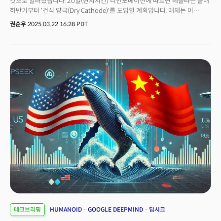
것으로 알려졌습니다. 20일(현지시간) 디인포메이션에 따르면 테슬라는 올해
기업들 중에는 구글, 메타, 애플, 삼성전자 등이 포함됐다고 디인포메이션은
하반기부터 '건식 양극(Dry Cathode)'를 도입할 계획입니다. 매체는 이
전했습니다. 원격 조종 데이터를 대량으로 수집하려면 더 저렴한 하드웨어와
사안에 정통한 관계자의 말을 인용, "몇 달 안에 새로운 방식의 배터리를
권순우
2025.03.22 16:28 PDT
인력이 필요하고, 몇 가지 난관이 존재한다는 의견도 나오는데요. 우선 정교한
적용할 가능성이 높다"고 전했습니다.건식공정은 업계에서 주목받는
로봇 손이 필요하고, 원격 조종자의 속도에 느리게 반응한다는 분석도
프로젝트 중 하나인데요. 일론 머스크 CEO가 지난 2020년 배터리
있습니다. 가능성을 갖고는 있지만, 정교한 로봇 손과 더 나은 훈련 데이터,
컨퍼런스에서 건식 전극(Dry Electrode) 기술 도입을 발표한 이후 4년 만에
그리고 효율적인 AI 모델링 기술이 필요하다는 점이 보완해야 할 과제로
결과물을 내놓게 되는 겁니다.머스크의 발표 이후 한국을 비롯해 미국, 중국 등
꼽힙니다.
전 세계 배터리 업계가 이 방식이 적용되는 '4680 배터리'와 건식 전극 개발
계획을 앞다퉈 발표했지만, 어느 기업도 대량 생산이 가능한 건식 양극 제조
기술을 구현하지 못했다고 디인포메이션은 지적했는데요.이는 금속 입자의
크기가 다르고 서로 쌓이는 성질 때문에 균일하게 평탄화하는 것이 어렵기
때문입니다. 기존에 니켈, 망간, 코발트, 리튬이 포함된 분말에 양극재 제조공정
용매로 활용되는 엔 메틸 피돌리돈(NMP)을 섞는 대신, NMP 없이 건식 분말을
폴리테트라플루오로에틸렌(PTFE) 결합제를 사용한다는 것이 다른점입니다.
업계에서는 "달걀이나 우유 등 액체 성분 없이 케이크를 만드는 것과 같은
매우 어려운 공정"이라고 비유합니다.👉 새 배터리 혁신, 연 10억달러
비용절감이렇게 어려운 기술이 도입된다면 테슬라 입장에서는 또 하나의
혁신을 공개하게 되는 건데요. 건식공정을 사용하려는 이유는 비용
때문입니다. 머스크 CEO는 건식 전극만으로도 약 15%의 비용 절감 효과를
가져올 수 있다고 기대했는데요. 이를 테슬라의 연간 EV 생산량에 적용하면 연
10억달러 이상의 비용절감 효과를 얻을 수 있다고 덧붙였습니다.당초 이
기술은 2만 5000달러짜리 보급형 전기차 출시를 가능하게 할 핵심
테크브리핑
HUMANOID
GOOGLE DEEPMIND
딥시크
혁신이라고 주목 받았으나 해당 모델 개발을 취소하면서 의미가 퇴색되기로