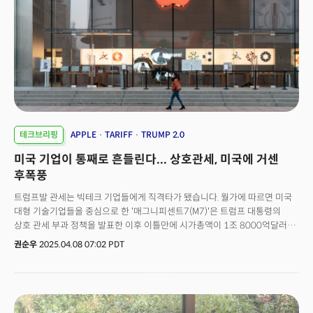
달 착륙 미션(총 계약금 40억 달러)의 핵심 우주선입니다. - 민간 우주선 최대
규모: 스타십은 인류가 만든 가장 크고 강력한 우주 발사체로, 개발 난이도도
최고 수준으로 알려져있습니다. - 규제환경 변화: FAA는 스페이스X의 연간
5회였던 발사 허용 횟수를 25회로 확대 승인한 바 있습니다. 💡테이크어웨이
- 연속된 실패에도 불구하고 스페이스X는 재사용 로켓 기술 고도화를 통해
장기적 목표에 다가가고 있습니다. - '실패에서 학습하는 실험 기반 개발방식
(Rapid Iteration)'이라는 스페이스X의 핵심 전략의 성공 여부를 확인할 수
있을 것으로 기대를 모으고있습니다. - 일론 머스크 CEO는 "연내 스타십과
부스터 동시 회수 목표” 언급, 재사용성과 경제성 확보 의지 강조했습니다. 🔭
확장 포인트 - 정치 대신 우주로: 최근 미국 정치 개입을 줄이며 본업인 우주
테크브리핑
APPLE
TARIFF
TRUMP 2.0
개발에 집중하는 일론 머스크의 방향 전환이 주목됩니다.- 민간 우주 경쟁
미국 기업이 통째로 흔들린다... 상호관세, 미국에 거센
격화: 블루 오리진, 유럽, 중국 등도 중형 및 대형 로켓 개발을 가속화하며
경쟁이 심화되고 있습니다.- 우주 인터넷 사업과 연결: 스타십은 향후
후폭풍
스타링크(Starlink) 위성 대량 발사의 핵심 수단으로 활용될 예정입니다.-
트럼프발 관세는 빅테크 기업들에게 직격타가 됐습니다. 월가에 따르면 미국
우주 인프라 선점 경쟁: 궤도 내 연료 보급, 재사용 로켓 완성 등은 향후 달 및
대형 기술기업들을 중심으로 한 '매그니피센트7(M7)'은 트럼프 대통령의
화성 거점 확보에 결정적인 요소로 작용할 것입니다. - 애플 vs 스페이스X...
상호 관세 부과 정책을 발표한 이후 이틀만에 시가총액이 1조 8000억달러나
위성 통신 주도권 경쟁: 애플은 글로벌스타(Globalstar)와의 협력을 통해
증발했습니다. 트럼프 당선을 앞두고 잇따라 우편향으로 돌아선
아이폰의 위성 기반 긴급 메시지 기능을 확대하고 있습니다. 이에 앞서 일론
권순우
2025.04.08 07:02 PDT
실리콘밸리에선 '패닉'이라는 이야기도 나오는데요. 실제 이 기간 중 빅테크
머스크의 스페이스X는 3년 전 스타링크를 사용하라고 제안했습니다. 애플이
CEO들의 재산도 크게 줄었습니다. 머스크 재산은 309억달러, 마크 저커버그
이 제안을 거절하자 2022년 스페이스X는 티모빌(T-Mobile)과 협력해 신호가
메타 CEO재산도 273억달러가 증발했습니다. 이밖에 아마존 창업자 제프
닿지 않는 지역에서도 스타링크를 통해 문자를 주고 받을 수 있는 기능을
베이조스 재산도 235억달러가 줄었습니다. 업계에서는 "트럼프 취임식에
공개했습니다. - 스페이스X는 글로벌스타가 보유한 전파 주파수 사용권에
수백만 달러를 기부해놓고도 수조 원의 손실로 되돌아왔다"는 지적이