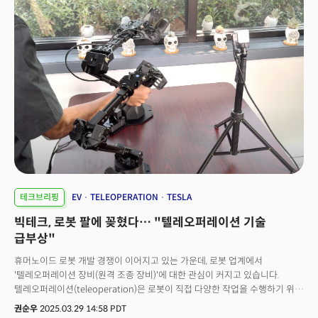
대해 법적으로 문제삼기 시작했습니다. 위성통신 분야에서 애플과
나옵니다. 빅테크 기업 중 하나인 애플도 손실을 입은 대표적인 기업 중
스페이스X가 맞붙게 된 상황입니다.제한된 스펙트럼 자원을 둘러싼 양사간
하나인데요. 주요 생산시설을 중국에 둔 탓에 관세 후폭풍에 직면할 것으로
갈등이 커지고 있는 가운데 향후 위성 통신 시장의 주도권을 결정짓는 중요한
예상됩니다. 7일(현지시간) 나인투파이브맥 등에 따르면 애플은 브라질의
변수로 작용할 것으로 예상됩니다.
아이폰 생산 시설을 확대하는 방안을 고려중인 것으로 알려졌는데요. 애플은
현재 중국에서 아이폰의 90%를 생산하고 있습니다. 이번 관세 정책에 따른
세율은 중국 제조 제품에 대해 54%가 부과될 전망입니다. 이 때문에 관세가
아이폰 가격 인상으로 이어질 것이라는 전망도 나오는데요. 원가가 1.5배가
오를 가능성이 있다고 월스트리트저널(WSJ)은 보도했습니다. 이번 관세
조치가 인공지능(AI) 인프라 구축에 수십억 달러를 투자하려는 빅테크
기업들의 계획에 타격을 줄 수 있다는 우려도 있습니다. 트럼프 대통령은 주요
기술 장비 공급국에 대해 고율의 관세를 부과했는데요. 미국 인구조사국
(Census Bureau) 자료에 따르면, 전자제품(스마트폰, PC, 데이터센터 장비
포함)은 지난해 기준 약 4860억 달러 규모로 미국의 두 번째로 큰 수입
품목이었습니다. 이 중 데이터 처리 장비는 2024년에만 약 2000억
테크브리핑
EV
TELEOPERATION
TESLA
달러어치가 멕시코, 대만, 중국, 베트남 등에서 수입될 것으로 분석가들은
빅테크, 로봇 팔에 꽂혔다… "텔레오퍼레이션 기술
추산되는데요. 아비섹 싱 에베레스트 그룹 파트너는 “AI 인프라 및 소비자
기술 분야의 주요 기업들이 단기적으로 설비 확대보다는 조달 헤지나 공급처
급부상"
이전에 지출을 재조정하게 될 것”이라고 분석했습니다.D.A. 데이비드슨의 길
휴머노이드 로봇 개발 경쟁이 이어지고 있는 가운데, 로봇 업계에서
루리아 애널리스트도 “데이터 센터에 들어가는 장비 가격이 크게 오를
'텔레오퍼레이션 장비(원격 조종 장비)'에 대한 관심이 커지고 있습니다.
것”이라며 “마이크로소프트는 이미 데이터센터 확장에 대해 보다 균형 잡히고
텔레오퍼레이션(teleoperation)은 로봇이 직접 다양한 작업을 수행하기 위해
신중한 접근을 시작했고, 아마존도 마찬가지”라고 분석했습니다. 👉 틱톡
학습하는 대신, 사람이 원격으로 조종하는 방식(텔레오퍼레이션,
거래 무산 위기... 미중 관세 분쟁이 발목 이번 관세 폭탄 때문에 중국계 동영상
권순우
2025.03.29 14:58 PDT
teleoperation)으로 훈련한 후, AI 모델이 해당 동작을 모방하도록