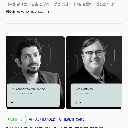
보입니다. 향후 정부 IT 운영 방식에 큰 변화를 예고합니다.4. 사이버 범죄자-
직무를 없애는 작업을 진행하고 있는 것입니다.3일 블룸버그통신은 익명의
인질 스왑, 미국 교사 마크 포겔 석방👉주요 내용:뉴욕타임스 보도에 따르면
관계자를 인용해 세일즈포스가 연초부터 1000여 명의 직원을 감원할
권순우
2025.02.04 20:44 PDT
트럼프 행정부는 사이버 범죄자로 알려진 알렉산더 비닉을 러시아에 인도하는
계획이라고 전했습니다. 이 회사의 직원수는 지난해 1월 기준으로 7만
대신, 미국 교사 마크 포겔을 석방하는 인질 교환 거래를 진행했습니다.
3000여 명에 달했는데요. 이번 감원이 어느 부서를 중심으로 진행되는지
뉴욕타임스는 이 거래가 사이버 보안과 외교 전략의 경계를 모호하게 하며
확인되지는 않았다고 블룸버그는 덧붙였습니다.앞서 지난달 마크 베니오프
국제 관계 및 보안 정책에 중대한 영향을 미칠 수 있다고 평가했습니다.📍의미
세일즈포스 CEO는 "올해는 더이상 엔지니어를 채용하지 않을 계획"이라고
및 전망:이러한 인질 스왑 거래는 국가 간 신뢰와 외교 관계에 대한 재고를
밝힌 바 있는데요. 인공지능(AI) 부문의 성장과 관련이 있습니다. 베니오프
요구하고 있습니다. 사이버 범죄와 국제 정치가 복합적으로 작용하는 현대
CEO 역시 그 이유를 AI로 꼽았는데요. "AI를 활용해 생산성이 상당히
보안 환경을 반영하는 사례입니다.5. 어도비, 파이어플라이 베타 공개… 5초
업그레이드 됐다"고 밝혔습니다.👉미 기술기업 1월에만 6000명 이상
영상 생성 기능👉주요 내용:어도비는 새로 개편한 파이어플라이(Firefly) 웹
감원세일즈포스는 자사의 플래그십 AI 상품인 에이전트포스(Agent force)에
앱을 통해 1080p 해상도의 5초 영상 생성 기능을 공개 베타로 제공하기
집중하고 있습니다. 인력 감원을 단행하고 있지만, 동시에 AI 상품 영업 인력은
시작했습니다.이번 업데이트로 어도비는 이미지 생성, 텍스트 번역, AI 크레딧
추가로 채용하고 있는 상황인데요. 이에 대해 에버코어 ISI(Evercore ISI)의
구독 등 다양한 AI 기반 콘텐츠 제작 기능을 함께 선보였습니다. 창작자들에게
커크 마터네 애널리스트는 “이번 감원 조치는 생산성 향상에 대한 회사의
혁신적 도구가 될 것이란 평가입니다.📍의미 및 전망:이번 파이어플라이
집중도를 보여준다"며 "추가 AI 영업 인력 채용에 따른 비용 증가를 일부
업데이트는 AI를 활용한 콘텐츠 제작의 새로운 표준을 제시했다는 평가를
상쇄할 수 있을 것”이라고 분석했습니다.이는 테크 업계 전반에 걸쳐 나타나고
받습니다. 크리에이터와 디자이너가 보다 효율적이고 창의적으로 작업할 수
있는 트렌드인데요. 지난 2023년 초 대규모 감원 이후 빅테크 기업들은
있는 환경을 조성할 것으로 기대됩니다.6. 애플, 5년 건강 연구 프로그램 시작
정기적인 인력 감축을 이어오고 있습니다. 테크크런치에 따르면 2022년
👉주요 내용:애플은 브리검 여성 병원(Brigham and Women’s Hospital)과
~2024년까지 542개 기술기업에서 15만명이 일자리를 잃었습니다.올해
협력해 미국 아이폰 사용자를 대상으로 사용자의 자발적 참여에 기반한 5년
들어서도 아마존(Amazon), 마이크로소프트(Microsoft), 메타(Meta) 등
건강 연구 프로그램을 시작했습니다.애플 건강 앱(Health app)을 통해 수집된
빅테크 기업들이 계속해서 인력을 줄이고 있습니다. 아마존이 커뮤니케이션
방대한 사용자 건강 데이터는 향후 의료 인사이트 도출 및 건강 관리 혁신에
부서 직원들 수십 명을 감원했고, 스트라이프가 300명의 인력을 줄였습니다.
테크브리핑
AI
ALPHAFOLD
AI HEALTHCARE
중요한 역할을 할 예정입니다.📍의미 및 전망:이번 연구는 디지털 헬스케어
스트라이프는 전체 고용 인력의 17%를 감원할 계획을 갖고 있습니다. 메타
분야에서 사용자 데이터를 통한 장기 연구가 어떻게 의료 혁신으로 이어질 수