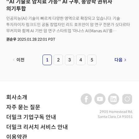
"AI 기술로 암치료 가능" AI 구루, 종양학 권위자
역시 인력의 5% 감원을 진행 중인 것으로 알려졌습니다. 테크크런치에
있는지에 대한 가능성을 보여줄 전망입니다. 향후 개인 맞춤형 건강 관리와
따르면 1월 미 기술 분야 해고 인원은 6003명으로 집계됐습니다.이러한 감원
의기투합
의료 서비스 개선에도 기여할 것으로 예측됩니다.7. 트럼프, 애플 임원 등
러시가 이전과 다른 점은, 단순히 ‘사람을 덜 쓰는’ 수준을 넘어 회사의 핵심
실리콘밸리 인재 규제 기관에 지명👉주요 내용:트럼프 행정부는 애플 임원
인공지능(AI) 기술이 빠르게 다양한 영역으로 확장되고 있습니다. 기술
사업 구조를 AI로 재편하는 과정에서 발생한다는 데 있습니다. AI 기술이
조너선 모리슨(Jonathan Morrison)을 도로교통안전청(NHTSA) 수장
투자자이자 링크드인 공동 창업자인 리드 호프만이 암 연구 전문가 싯다르타
고도화되면서 반복적인 작업은 물론, 일정 수준의 분석·판단 업무까지
후보로 지명하는 한편, a16z 크립토(Crypto)의 브라이언 퀸텐츠(Brian
무커지와 함께 AI 기반 암 연구 스타트업 '마나스 AI(Manas AI)'를
자동화가 가능해졌습니다. 이에 따라 기존 인력이 수행하던 업무(業) 자체가
Quintenz) 차기 상품선물거래위원회(CFTC) 위원장으로 지명할 계획으로
설립했습니다. 27일(현지시간) 월스트리트저널(WSJ)에 따르면, 마나스 AI는
사라지거나 형태가 바뀌면서, 전통적인 직무가 무더기로 없어지는 사례가
권순우
2025.01.28 22:01 PDT
알려졌습니다. 조너선 굴드(Jonathan Gould)는 화폐감독관 후보, 조너선
초기 투자금으로 2460만 달러를 유치했습니다. 이번 투자 라운드는 리드
늘어나고 있는 것입니다. 콜센터, QA, 데이터 정리 등 반복 업무가 AI로
맥커넌(Jonathan McKernan)은 소비자금융보호국(CFPB) 이사 후보 등
호프만이 주도했는데요. 벤처 캐피털 회사 제너럴 캐털리스트(General
대체되면서 해당 부문 일자리가 급격히 줄어들고 있습니다. 과거에는 ‘사람만
실리콘밸리 주요 인사들을 각종 규제 기관에 임명할 계획입니다.📍의미 및
Catalyst)가 참여한 것으로 알려졌습니다.마나스 AI는 초기 연구 단계에서
할 수 있다’고 여겼던 업무도 AI가 기초 분석을 신속히 수행해주면서,
이전
1
2
3
4
5
다음
전망:이런 인사 조치가 규제 정책에 민간의 혁신적 시각을 반영할 수 있는
유방암, 전립선암, 림프종을 주요 연구 대상으로 삼고 있으며, 이후 연구 범위를
예전만큼의 인력이 필요하지 않게 된 상황입니다. 반면 AI 솔루션 개발 및
기회가 될 수 있다는 평가가 나옵니다. 다만 부정적 영향도 있을 수 있기
다른 질병으로 점차 확대할 계획이라고 합니다. 공동 설립자인 싯다르타
세일즈, 데이터 알고리즘 설계, AI 활용 영업 등 신기술 관련 직무는 증가하고
때문에 향후 정부 정책 및 산업 전반에 미칠 영향에 관심이 집중되고
무커지는 암: 만병의 황제의 역사(The Emperor of All Maladies)의 저자이자
있습니다. 그러나 이는 새로운 기술 역량을 갖춘 일부 인재에게만 해당돼, 전체
있습니다.8. 애플, 안드로이드용 애플 TV 앱 출시 👉주요 내용:애플이
콜롬비아대 교수 출신입니다. 여러 바이오테크 스타트업을 공동 설립한
노동시장에는 여전히 ‘불안’이 확산되는 상황입니다.
안드로이드 사용자들을 위한 애플 TV 앱을 구글 플레이 스토어에
경험이 있는 인물입니다. 그는 “AI를 활용해 다양한 잠재적 신약의 가능성을
출시했습니다. 안드로이드 사용자도 세버런스를 비롯한 인기 TV 시리즈를
신속하게 모델링할 수 있다는 점에 매력을 느껴 마나스를 설립하게 됐다”고
회사소개
비롯해 메이저리그사커(MLS) 시즌 패스, 메이저리그베이스볼(MLB) 금요일
밝혔는데요. “AI는 실험실에서 진행되는 연구와 다양한 질병 전반의 작업을
저녁 콘텐츠를 즐길 수 있습니다. 캐스팅(casting) 기능은 제공되지 않습니다.
대규모로 확장할 수 있는 메커니즘이 있다”고 강조했습니다.
자주 묻는 질문
📍의미 및 전망:애플의 안드로이드 운영시스템(OS) 진출은 자사 콘텐츠
2905 Homestead Rd,
더밀크 기업구독 안내
서비스의 사용자 기반 확대를 목표로 한 전략으로 해석됩니다. 안드로이드
Santa Clara, CA 95051
생태계 내에서 애플 TV+ 및 스포츠 콘텐츠 서비스의 인지도를 높이는 계기가
더밀크 리서치 서비스 안내
될 것으로 예상됩니다.9. 구글 위협 인텔리전스, 러시아 등 사이버 범죄 활용
증가 경고👉주요 내용:구글 위협 지능 그룹(Google Threat Intelligence
이용약관