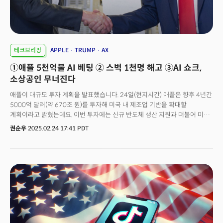
MS의 파트너십이 오는 2030년까지 지속되어야만 하기 때문에 파트너십을
유지하면서도 자립을 위해 속도를 내야하는 과제를 안고 있다고
디인포메이션은 분석했습니다.
테크브리핑
APPLE
TRUMP
AX
①애플 5천억불 AI 베팅 ② 스벅 1천명 해고 ③AI 쇼크,
소상공인 무너진다
애플이 대규모 투자 계획을 발표했습니다. 24일(현지시간) 애플은 향후 4년간
5000억 달러(약 670조 원)를 투자해 미국 내 제조업 기반을 확대할
계획이라고 밝혔는데요. 이번 투자에는 신규 반도체 생산 지원과 더불어 미국
텍사스주 휴스턴에 25만 평방피트(약 2만 3,200㎡) 규모의 공장을 건설하는
권순우
2025.02.24 17:41 PDT
계획이 포함됐습니다. 월스트리트저널(WJS)은 "이 공장이 2026년 가동을
목표로 하고 있으며 향후 애플의 생성AI 시스템인 ‘애플 인텔리전스(Apple
Intelligence)’를 지원하는 서버를 생산할 예정"이라고 전했습니다. 애플은
이번 투자 계획을 통해 향후 4년간 약 2만 명의 신규 직원을 채용하겠다는
목표를 세웠습니다. 새롭게 채용될 인력은 주로 연구개발(R&D), 실리콘
(반도체) 엔지니어링, 소프트웨어 개발, 인공지능(AI), 머신러닝 등 첨단 기술
분야에 집중될 것으로 보입니다.또한 애플은 2017년 미국 내 첨단
제조업체에 투자하기 위해 설립한 ‘미국 첨단 제조 펀드(Advanced
Manufacturing Fund)'를 현재의 두 배인 100억 달러(약 13조 4,000억 원)