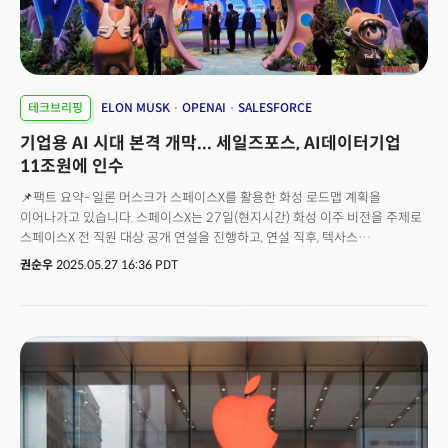
테크브리핑
ELON MUSK
OPENAI
SALESFORCE
기업용 AI 시대 본격 개막... 세일즈포스, AI데이터기업
11조원에 인수
📌팩트 요약- 일론 머스크가 스페이스X를 활용한 화성 로드맵 계획을
이어나가고 있습니다. 스페이스X는 27일(현지시간) 화성 이주 비전을 주제로
스페이스X 전 직원 대상 공개 연설을 진행하고, 연설 직후, 텍사스
스타베이스에서 스타십 9차 시험비행을 진행할 예정입니다. 당초 오후 6시
권순우
2025.05.27 16:36 PDT
30분 예정이던 9번째 시험 비행은 8시로 연기됐습니다. - 앞선 두 차례
시험비행(1월·3월)은 모두 발사 8분 이내에 폭발하며 실패를 맛봤습니다.
이번 시험에선 슈퍼 헤비 부스터 재사용, 가상 위성 8기 전개, 신형 랩터
(Raptor) 3 엔진 테스트 등 기술 진전 확인할 예정입니다. 이미 미 항공당국
(FAA)은 최근 실패를 반영해 위험구역(hazard zone)을 확대 지정한 바
있습니다. 🎯주목해야 할 이유- 화성 로드맵의 분수령: 이번 시험도 실패할
경우, 머스크의 화성 유인 탐사 실현 가능성에 대한 신뢰도 급락할 수
있습니다. 머스크는 오는 2026년 로봇을 먼저 화성에 보내겠다는 야심찬
계획을 세우고 있습니다. - 나사(NASA) 계약에 직결: 스타십은 나사(NASA)의