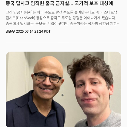
중국 딥시크 임직원 출국 금지설... 국가적 보호 대상에
했는데요. 테슬라 측도 저가 보급형 EV에 대한 언급 없이, 사이버트럭에
탑재하겠다고만 언급한 상황입니다.현재 테슬라의 대외적 상황은 좋지
그간 인공지능(AI)는 미국 주도로 발전 속도를 높여왔는데요. 중국 스타트업
않습니다. 일론 머스크의 급진적인 정치 참여로 인해 테슬라에 불똥이 튀면서
딥시크(DeepSeek) 등장으로 중국도 주도권 경쟁을 이어나가게 됐습니다.
글로벌 판매가 줄고, 미국 일부 지역에서는 테슬라를 대상으로 한 연쇄 방화
중국에서 딥시크는 '국보급' 기업이 됐지만, 중국이라는 국가의 성향상 제한도
사건이 일어나기도 했습니다.여기에 지난 20일 테슬라는 외장 패널 문제로
강화되고 있습니다. 14일 디인포메이션에 따르면 최근 몇 주 동안 딥시크
권순우
2025.03.14 21:24 PDT
전기 픽업트럭인 ‘사이버트럭’ 4만6096대를 리콜하기로 했는데요. 주행 중
경영진은 AI 모델 연구·개발(R&D)에 관여하는 일부 직원들의 해외 여행을
외장 패널이 분리될 수 있다는 우려 때문입니다. 미 도로교통안전국(NHTSA)
자유롭게 허용하지 않고 있는 것으로 드러났습니다. 또 모기업이 위치한 지역
에 따르면 이번 리콜은 사이버트럭 출시 이후 8번째입니다.기술 결함과
정부는 기업 경영진과 직접 만날 수 있는 투자자들을 사전 심사하고 있는
머스크 리스크로 인해 어려움을 겪고 있는 테슬라가 또 다른 혁신으로 반전의
것으로 알려졌는데요. 이를 실행하기 위해 딥시크와 모회사인 '하이 플라이어
계기를 가져올 수 있을지 업계의 관심이 쏠리고 있습니다.
캐피털 매니지먼트(High-Flyer Capital Management)’는 일부 직원들에게
여권을 회사에 제출하도록 요구한 것으로 알려졌습니다. 직원들이 기밀
정보에 접근하고, 기업의 영업 비밀이 국가 기밀로 간주될 수 있다는 위기감
때문에 중국 정부 차원에서 리소스를 단속하고 있는 것으로 풀이됩니다. 👉
오픈AI 급했나? ... 미 정부에 "딥시크 규제해야" 촉구 딥시크는 지난 1월 말,
오픈 AI와 유사한 모델과 비슷한 성능을 내면서도 훨씬 적은 비용으로 훈련된
심층 추론(Deep Reasoning) 모델을 출시하며 전 세계적인 주목을
받았습니다. 미국에서는 '쇼크' 충격을 받을 정도였는데요. 중국에서는
딥시크가 미국의 기술 견제 속에서도 혁신을 이어가는 대표적인 사례로
평가받고 있습니다. 이 때문에 량원펑 딥시크 CEO는 시진핑 국가 주석 등이
참석하는 공식 행사에 초대되는 등 높은 위상을 자랑하고 있는데요. 현재 중국
내 여러 지자체에서 딥시크의 오픈소스 AI 모델을 IT 인프라와 업무
프로세스에 통합하려는 움직임을 보이고 있습니다. 중국 정부 차원에서