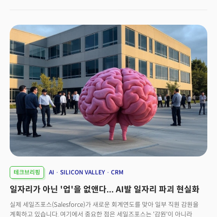
출시는 취소됐습니다. 향후 몇 주 안에 출시될 예정인 GPT-4.5가 오픈AI의
따른 스테이블코인·디파이(DeFi) 규제 프레임워크 정비 필요성이 대두되고
마지막 비 CoT 적용 모델로 남게 됩니다. 알트만 CEO는 몇 달 후 GPT-5가
있습니다.
공개되면 챗GPT 무료 사용자에게도 무제한 채팅을 제공할 것이라고
밝혔습니다. 📍의미 및 전망:이 결정은 일반 AI 모델과 추론 모델로 나뉘어
있던 제품 종류를 통합해 단순화하는 효과를 낳을 것으로 예측됩니다. 단순
답변을 생성하는 것을 넘어, 더 복잡한 사고 과정을 활용하는 방향으로 AI
서비스가 진화하고 있음을 보여줍니다. 사용자들은 앞으로 더 심도 있는 질의,
문제 해결을 기대할 수 있을 전망입니다. 2. DOGE, 미국 재무부 시스템 침해
우려 제기👉주요 내용:포린폴리시 보도에 따르면 정부효율부(DOGE)가 미국
재무부(Treasury) 시스템 및 기밀 데이터에 접근한 사례가 드러났습니다.
포린폴리시는 이번 사건을 미국의 핵심 보안 원칙을 위협한 중대 위험으로
규정했습니다. 적대국들이 데이터 탈취 및 백도어 설치 공격에 악용할
가능성이 제기된다는 설명입니다.📍의미 및 전망:이번 침해 사건은 정부 기관
및 관련 기업들이 보안 체계를 재점검하고 강화할 필요성을 키습니다. 국제
사이버 보안 환경에 대한 경각심도 높이고 있습니다.3. 트럼프 행정부, CIO
전면 교체… 실리콘밸리 인재 영입👉주요 내용:와이어드에 따르면 최근
트럼프 행정부는 관리예산실(OMB), 연방인사관리처(OPM), 에너지부(DOE)
등 주요 정부 기관의 최고정보책임자(CIO)를 팔란티어(Palantir),
테크브리핑
AI
SILICON VALLEY
CRM
스페이스X(SpaceX) 등 실리콘밸리 출신 경영진으로 교체했습니다.이런
일자리가 아닌 '업'을 없앤다... AI발 일자리 파괴 현실화
변화는 정부 IT 전략, 보안 정책 등에 민간의 혁신적 접근법을 도입하려는
의도로 해석됩니다.📍의미 및 전망:정부와 민간 기술 기업 간의 경계가
실제 세일즈포스(Salesforce)가 새로운 회계연도를 맞아 일부 직원 감원을
재정의되면서 IT 및 보안 정책에 실리콘밸리의 혁신적 요소가 반영될 것으로
계획하고 있습니다. 여기에서 중요한 점은 세일즈포스는 '감원'이 아니라