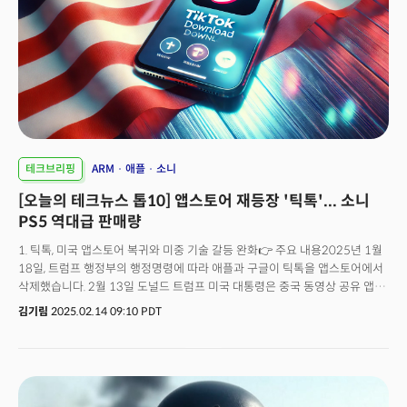
로 확대한다고 밝혔는데요. 애플은 이 펀드를 활용해 애플의 하드웨어와
서비스를 위한 반도체 등 핵심 부품 생산을 지원할 것으로 예상됩니다. 👉
세마리 토끼 잡으려는 애플의 승부수는 성공할까? 애플의 이번 투자는 역대
최대 규모로, 트럼프 정부의 관세 정책에 대응하고 AI 역량을 강화하는 데
초점을 맞추고 있습니다. 이번 발표는 애플을 비롯한 주요 기술 기업들이
트럼프 대통령과의 관계를 더욱 공고히 하려는 움직임 속에서 나왔습니다.
트럼프 대통령이 최근 중국산 제품에 추가 10% 관세를 부과하며 예외 적용이
없을 것이라고 밝힌 가운데, 애플 또한 이에 대한 대응 전략을 마련하고
있습니다. 특히, 아이폰을 비롯한 주요 제품이 중국에서 생산되는 만큼, 추가
관세로 인한 부담이 클 것으로 예상됩니다. 이에 따라 애플은 기존 멕시코 공장
테크브리핑
ARM
애플
소니
대신 미국 내 생산 비중을 확대하는 방향으로 전환한 것으로 보입니다.또한,
[오늘의 테크뉴스 톱10] 앱스토어 재등장 '틱톡'... 소니
이번 투자에서 가장 주목할 부분 중 하나는 AI 분야에 대한 대규모 투자입니다.
애플은 그동안 주요 빅테크 기업들에 비해 AI 혁신 대응이 다소 늦었다는
PS5 역대급 판매량
평가를 받아왔습니다. 이를 만회하기 위해 향후 4년간 2만 명의 신규 인력을
1. 틱톡, 미국 앱스토어 복귀와 미중 기술 갈등 완화👉 주요 내용2025년 1월
인공지능(AI)과 머신러닝(ML) 등 첨단 기술 분야에 집중 배치할 계획입니다.
18일, 트럼프 행정부의 행정명령에 따라 애플과 구글이 틱톡을 앱스토어에서
아울러, 휴스턴에 건설될 공장에서는 애플의 생성형 AI 시스템인 ‘애플
삭제했습니다. 2월 13일 도널드 트럼프 미국 대통령은 중국 동영상 공유 앱
인텔리전스’를 지원하는 서버를 생산할 예정입니다.뿐만 아니라, 애플은 미국
틱톡의 매각 성사를 위한 협상을 계속 진행 중이라면서, 서비스 금지 유예
내 첨단 제조업 인력 양성을 위한 교육 프로그램도 마련하고 있습니다.
김기림
2025.02.14 09:10 PDT
기간을 연장할 수 있다고 밝혔는데요. 미국 의회는 지난해 4월 틱톡이 미국
미시간에 설립될 ‘애플 제조업 아카데미’를 통해 차세대 제조업 인재를
이용자들의 개인정보를 중국 공산당에 넘길 수 있다는 우려에 틱톡을 중국
양성하고, 미국 내 생산 역량을 더욱 강화할 방침입니다.결과적으로, 이번
바이트댄스에 매각하거나 미국 앱스토어에서 빠지라는 법안을 통과시킨 바
애플의 투자는 ① 관세 대응을 위한 미국 내 제조업 투자, ② AI 역량 강화, ③
있습니다.📍의미 및 전망단기적 해결책이지만, 미중 기술 패권 경쟁 완화 신호.
첨단 제조업 전환을 위한 인재 양성이라는 세 가지 목표를 동시에 실현하기
향후 ‘클린 네트워크’ 정책과 중장기 데이터 규제 프레임워크 논의가
위한 전략적 행보로 해석됩니다.