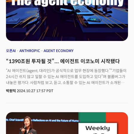
가 급등하며 화려한 복귀를 신고한 것이다. 투자자들의 신뢰를 다시 찾을 수
있었던 계기는 바로 'AI 에이전트' 로의 전환이었다. 세일즈포스는 지난 10월
AI 에이전트 플랫폼인 '에이전트포스(Agentforce)'를 출시하며 사업의
내러티브가 CRM에서 AI 에이전트로 전환됐음을 선언했다.
오픈AI
ANTHROPIC
AGENT ECONOMY
“1390조원 투자될 것”... 에이전트 이코노미 시작됐다
“AI 에이전트(agent, 대리인)가 공식적으로 업무 현장에 등장했다.”“기업들이
24시간 쉬지 않고 일할 수 있는 AI 에이전트를 도입하고 있다”며 블룸버그가
내놓은 평가다. 사람처럼 보고, 듣고, 소통할 수 있는 AI 에이전트가 소개된지
6개월여 만에 실제 기업 및 산업 현장에 AI 에이전트가 적용되고 있다는
박원익
2024.10.27 17:57 PDT
것이다. 오픈AI가 ‘스프링 업데이트’ 행사를 열고 영화 그녀에 등장하는 AI
‘사만다’처럼 사람과 소통할 수 있는 AI 에이전트를 공개한 게 5월
13일이었다. 구글은 하루 뒤 14일 개최한 연례 개발자 컨퍼런스 ‘구글 I/O
2024’에서 시각 및 음성 정보를 이해하며 기억력까지 갖춘 ‘프로젝트
아스트라’를 공개한 바 있다.