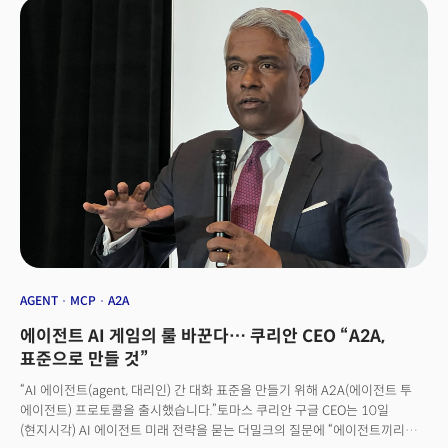
사례가 대표적이다. 2분기 실적 발표 이후 이 회사의 주가는 하루 만에 30%
가까이 폭락하며 시장에 큰 충격을 안겼다. 실적이 나쁜 것도 아니었다. 전년
대비 27% 증가한 매출에 ARR(연간 반복 매출) 10만 달러 이상 신규 고객
수는 기록적으로 증가했고, CRM(고객관계관리) 제품은 출시 3년 만에 ARR
1억달러(약 1380억원)를 달성했다. 그러나 보수적으로 제시된 향후 성장률과
영업이익률 전망치가 투자자들의 불안감을 키웠다. 여기에 에이전틱 AI
확산에 따른 거대한 패러다임 변화가 SaaS 기업에 결국 부정적 영향을 미칠
것이란 전망이 오버랩되며 기록적인 폭락을 맞게 된 것이다. 먼데이닷컴뿐
아니라 CRM의 대명사 세일즈포스(Salesforce), 협업툴의 강자 아틀라시안
(Atlassian), 크리에이티브 소프트웨어의 제왕 어도비(Adobe) 등 미국의 대표
SaaS 기업들의 주가가 동반 하락했고, 유럽 최대 소프트웨어 기업인 SAP
역시 12일 주가가 급락했다. 이는 이 현상이 보다 근원적인 공포에 기인한다는
걸 증명한다. 2011년 실리콘밸리 유명 벤처 투자자 마크 앤드리슨은
“소프트웨어가 세상을 집어삼키고 있다(Software is eating the world)”고
선언하며 기술 산업의 부흥을 예고했다. 14년 후 이 유명한 명제는 “AI가
AGENT
MCP
A2A
소프트웨어를 집어삼키고 있다(AI is eating software)”는 섬뜩한 명제로
에이전트 AI 게임의 룰 바꾼다… 쿠리안 CEO “A2A,
뒤집혔다. 시장은 소프트웨어라는 포식자 위에 군림할 새로운 최상위
포식자의 등장을 직감했다. AI가 기존 소프트웨어를 ‘더 좋게’ 만드는 보조
표준으로 만들 것”
도구를 넘어 전통적인 소프트웨어 자체를 아예 ‘불필요하게’ 만들 수 있다는
“AI 에이전트(agent, 대리인) 간 대화 표준을 만들기 위해 A2A(에이전트 투
위기감이다. 이 거대한 공포는 일부 분석가들의 주장처럼 일시적 과민
에이전트) 프로토콜을 출시했습니다.”토마스 쿠리안 구글 CEO는 10일
반응일까? 아니면 SaaS 산업 전체의 를 붕괴시키고 디지털 경제의 지형을
(현지시각) AI 에이전트 미래 전략을 묻는 더밀크의 질문에 “에이전트끼리
영원히 바꿀 기술 지각 변동의 시작일까? 이 질문에 답하려면 먼저 ‘에이전틱