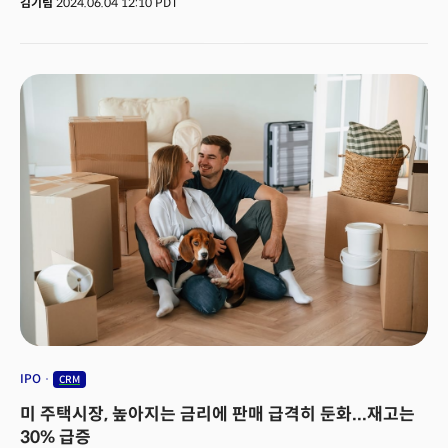
김기림
2024.06.04 12:10 PDT
글로벌 CRM 시장 점유율 22%로 세계 1위다. 전 세계 18만개 이상의 기업이
세일즈포스 CRM 플랫폼을 사용하고 있다. 최근 세일즈포스의 주가가
곤두박질쳤다. 지난 5월 30일 미국 동부 기준 주가는 20% 넘게 급락하며
다음 분기는 20년 만에 처음으로 한 자릿수 성장률을 기록할 것으로 예상되고
있다. 이같은 결과는 세일즈포스의 매출 부진 때문이다. 1분기 매출은 91억
3000만달러(약 13조원)에 그치며 2006년 이후 처음으로 월가 전망치를
밑돌았다. 로이터 통신에 따르면 실적이 공개된 이후 최소 10곳의 기관들이
세일즈포스의 목표 주가를 하향 조정했다. 추후 성장 동력으로 AI를
제시했지만 시장의 반응은 그리 좋지 않다. 블룸버그 애널리스트들은
세일즈포스의 생성형 AI 서비스가 내년 혹은 내후년까지 매출에 기여하지
않을 것으로 내다보고 있다. 세일즈포스는 이 위기를 극복할 수 있을까?
1999년 탄생한 세일즈포스의 중심에는 늘 단단한 뿌리가 되어주는 공동
창업자이자 CEO인 마크 베니오프(Marc Benioff)가 있었다. 세일즈포스는
세계 최초로 클라우드 기반 서비스형 소프트웨어(SaaS)를 시작했고, 현재
시가총액 2617억달러(약 355조 7811원)로 글로벌 기업 시가총액 순위
30위권에 진입했다. 핵심 비즈니스 모델은 '기업의 고객 관리를 돕는 것'이다.
이들의 CRM 서비스는 웹사이트, 이메일, 콜센터, 온‧오프라인 매장 등에서
발생한 고객 데이터를 자동으로 취합하고, 이를 토대로 기업이 초개인화 영업
및 마케팅 전략을 세우도록 지원한다. 주요 제품으로는 고객 정보와 상호 작용,
IPO
CRM
판매 기회 추적 및 관리 등을 한 곳에서 관리할 수 있는 세일즈(Sales Cloud),
미 주택시장, 높아지는 금리에 판매 급격히 둔화...재고는
고객 문의를 효율적으로 처리하는 서비스 클라우드(Service Cloud), 마케팅
캠페인을 계획하고 실행하는 마케팅 클라우드(Marketing Cloud), 온라인
30% 급증