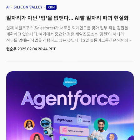
AI
SILICON VALLEY
CRM
일자리가 아닌 '업'을 없앤다... AI발 일자리 파괴 현실화
실제 세일즈포스(Salesforce)가 새로운 회계연도를 맞아 일부 직원 감원을
계획하고 있습니다. 여기에서 중요한 점은 세일즈포스는 '감원'이 아니라
직무를 없애는 작업을 진행하고 있는 것입니다.3일 블룸버그통신은 익명의
관계자를 인용해 세일즈포스가 연초부터 1000여 명의 직원을 감원할
권순우
2025.02.04 20:44 PDT
계획이라고 전했습니다. 이 회사의 직원수는 지난해 1월 기준으로 7만
3000여 명에 달했는데요. 이번 감원이 어느 부서를 중심으로 진행되는지
확인되지는 않았다고 블룸버그는 덧붙였습니다.앞서 지난달 마크 베니오프
세일즈포스 CEO는 "올해는 더이상 엔지니어를 채용하지 않을 계획"이라고
밝힌 바 있는데요. 인공지능(AI) 부문의 성장과 관련이 있습니다. 베니오프
CEO 역시 그 이유를 AI로 꼽았는데요. "AI를 활용해 생산성이 상당히
업그레이드 됐다"고 밝혔습니다.👉미 기술기업 1월에만 6000명 이상
감원세일즈포스는 자사의 플래그십 AI 상품인 에이전트포스(Agent force)에
집중하고 있습니다. 인력 감원을 단행하고 있지만, 동시에 AI 상품 영업 인력은
추가로 채용하고 있는 상황인데요. 이에 대해 에버코어 ISI(Evercore ISI)의
커크 마터네 애널리스트는 “이번 감원 조치는 생산성 향상에 대한 회사의
집중도를 보여준다"며 "추가 AI 영업 인력 채용에 따른 비용 증가를 일부
상쇄할 수 있을 것”이라고 분석했습니다.이는 테크 업계 전반에 걸쳐 나타나고
있는 트렌드인데요. 지난 2023년 초 대규모 감원 이후 빅테크 기업들은