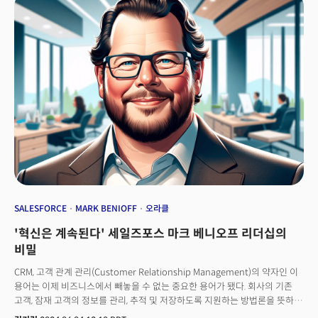
플랫폼 ‘브릿지(Bridge)’를 11억달러(약 1조5000억원)에
인수했습니다. 기술업계에서는 AI 기술과 블록체인의 융합도 적극적으로
시도되고 있습니다. 샘 알트만 오픈AI CEO가 설립한 ‘월드코인
(Worldcoin)’이 대표적 사례입니다. 블록체인과 핀테크 못지않게 시너지
효과가 크다는 주장입니다.
SALESFORCE
MARK BENIOFF
오라클
'혁신은 계속된다' 세일즈포스 마크 베니오프 리더십의
비밀
CRM, 고객 관계 관리(Customer Relationship Management)의 약자인 이
용어는 이제 비즈니스에서 빼놓을 수 없는 중요한 용어가 됐다. 회사의 기존
고객, 잠재 고객의 정보를 관리, 추적 및 저장하도록 지원하는 방법론을 뜻하는
CRM을 무려 티커로 쓰고 있는 기업이 있다. 세일즈포스(Salesforce)는