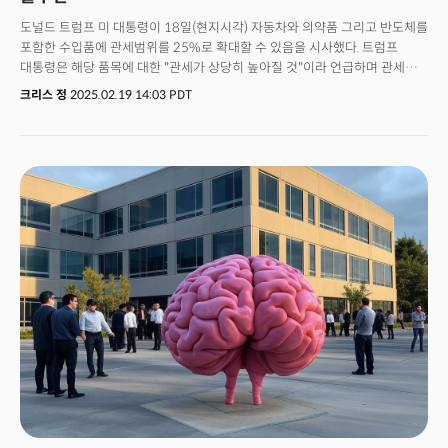
도널드 트럼프 미 대통령이 18일(현지시각) 자동차와 의약품 그리고 반도체를
포함한 수입품에 관세범위를 25%로 확대할 수 있음을 시사했다. 트럼프
대통령은 해당 품목에 대한 "관세가 상당히 높아질 것"이라 언급하며 관세가
모든 품목에 적용될지 혹은 특정 국가를 대상으로 할지 밝히지 않았지만
크리스 정
2025.02.19 14:03 PDT
이르면 4월 2일부터 시작될 것"으로 전망했다. 이는 3월에 발효 예정인
철강과 알루미늄 수입품에 대한 25% 관세가 공격적으로 확대됨을 시사한다.
미국의 관세전쟁이 전선을 공격적으로 확대하고 있는 가운데 트럼프는 "관세
효과로 해외에 있는 많은 기업들이 미국으로 돌아오기를 희망하고 있다"며
긍정적 효과를 강조했다. 다만 글로벌 데이터의 오필리아 찬 수석 비즈니스
분석가는 "관세는 미국 환자의 약값을 인상하고 약품 공급 부족을 악화시킬 수
있다"며 제조업체가 대체 시장을 찾도록 유도할 수 있다고 경고했다.