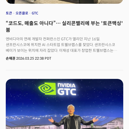
토큰
오픈클로
GTC
“코드도, 매출도 아니다”… 실리콘밸리에 부는 '토큰맥싱'
붐
엔비디아의 연례 개발자 컨퍼런스인 GTC가 열리던 지난 16일.
샌프란시스코에 위치한 AI 스타트업 트웰브랩스를 찾았다. 샌프란시스코
베이가 보이는 위치에 자리 잡았다. 이재성 대표가 창업한 트웰브랩스는
세상의 모든 영상을 ‘이해 가능한 데이터’로 바꿔 그 위에서 비즈니스를 만드는
손재권
2026.03.25 22:38 PDT
AI 인프라 회사로 실리콘밸리의 대표 AI 한국계 스타트업이다.트웰브랩스도
최근 'AI 네이티브' 조직 운영으로 바꾸면서 AI 사용량 대시보드를 전 직원에게
공개했다. 이틀만에 8000달러의 토큰을 쓴 직원이 나왔다. 직원들끼리 은근히
토큰 사용량으로 경쟁심을 자극한다.이재성 대표는 "직원들이 쉬는 동안
에이전트가 일하게 한다는 '토큰스 네버 슬립(Tokens Never Sleep)' 원칙을
만들었다"며 "반복작업이 발견되면 즉시 클로드에 스킬화해서 조직 전체에
공유하고 있다"고 소개했다.이 같은 현상은 트웰브랩스만 있는 것은 아니다.
오픈AI의 한 엔지니어는 한 주 동안 2,100억 개의 토큰을 처리했다고 알려져
화제가 됐다. 위키피디아 전체를 33번 채울 수 있는 분량이다. 앤트로픽에서는
한 명의 사용자가 한 달에 AI 코딩 도구 '클로드 코드'를 쓰는데 1억 5000만
원이 넘는 비용을 썼다는 소문이 돈다. 메타와 스포티파이 등에서는
관리자들이 직원 성과 평가에 AI 사용량을 반영하기 시작했다.이 현상에는