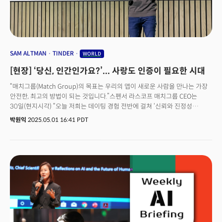
SAM ALTMAN
TINDER
WORLD
[현장] ‘당신, 인간인가요?’... 사랑도 인증이 필요한 시대
“매치그룹(Match Group)의 목표는 우리의 앱이 새로운 사람을 만나는 가장
안전한, 최고의 방법이 되는 것입니다.”스펜서 라스코프 매치그룹 CEO는
30일(현지시각) “오늘 저희는 데이팅 경험 전반에 걸쳐 ‘신뢰와 진정성
(authenticity)’을 강화하기 위한 한 걸음을 내딛게 돼 자랑스럽다”며 이같이
박원익
2025.05.01 16:41 PDT
밝혔다. 이날 미국 샌프란시스코에서 열린 ‘At Last’ 행사에 참석해 블록체인
및 홍채 기반 신원 인증 서비스를 데이팅 앱에 도입한다고 밝힌 것이다.