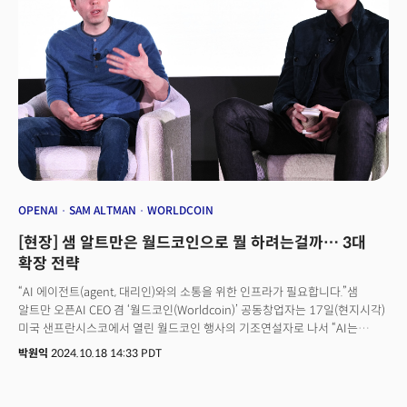
(Worldcoin)’이 대표적 사례입니다. 블록체인과 핀테크 못지않게 시너지
효과가 크다는 주장입니다.
OPENAI
SAM ALTMAN
WORLDCOIN
[현장] 샘 알트만은 월드코인으로 뭘 하려는걸까… 3대
확장 전략
“AI 에이전트(agent, 대리인)와의 소통을 위한 인프라가 필요합니다.”샘
알트만 오픈AI CEO 겸 ‘월드코인(Worldcoin)’ 공동창업자는 17일(현지시각)
미국 샌프란시스코에서 열린 월드코인 행사의 기조연설자로 나서 “AI는
수많은 AI 에이전트가 일하는 세상을 상상해 왔다”며 이같이 말했다. 인간의
박원익
2024.10.18 14:33 PDT
개입 없이 스스로 판단·행동할 수 있는 AI 에이전트가 등장하고, 이를 널리
활용하는 미래를 상상하며 월드코인을 설립했다는 설명이다. 월드코인은
2019년 샘 알트만과 알렉스 블라니아가 공동으로 설립한 블록체인