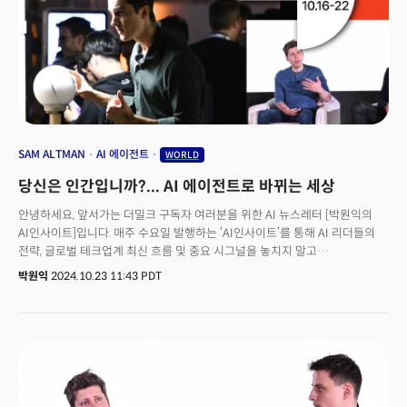
SAM ALTMAN
AI 에이전트
WORLD
당신은 인간입니까?... AI 에이전트로 바뀌는 세상
안녕하세요, 앞서가는 더밀크 구독자 여러분을 위한 AI 뉴스레터 [박원익의
AI인사이트]입니다. 매주 수요일 발행하는 ‘AI인사이트’를 통해 AI 리더들의
전략, 글로벌 테크업계 최신 흐름 및 중요 시그널을 놓치지 말고
확인하세요! “스테이블코인(Stablecoin, 달러 등 기존 법정통화에 가치를
박원익
2024.10.23 11:43 PDT
고정해 변동성을 줄인 암호화폐)은 금융 서비스를 위한 상온
초전도체입니다.”글로벌 핀테크 기업 스트라이프를 이끄는 패트릭 콜리슨
CEO는 21일(현지시각) “스트라이프는 세계 최고의 스테이블코인 인프라를
구축할 것”이라며 이렇게 말했습니다. 스트라이프는 이날 스테이블코인 결제
플랫폼 ‘브릿지(Bridge)’를 11억달러(약 1조5000억원)에
인수했습니다. 기술업계에서는 AI 기술과 블록체인의 융합도 적극적으로
시도되고 있습니다. 샘 알트만 오픈AI CEO가 설립한 ‘월드코인