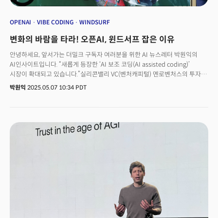
OPENAI
VIBE CODING
WINDSURF
변화의 바람을 타라! 오픈AI, 윈드서프 잡은 이유
안녕하세요, 앞서가는 더밀크 구독자 여러분을 위한 AI 뉴스레터 박원익의
AI인사이트입니다. “새롭게 등장한 ‘AI 보조 코딩(AI assisted coding)’
시장이 확대되고 있습니다.”실리콘밸리 VC(벤처캐피털) 멘로벤처스의 투자자
디디 다스는 6일(현지시각) “IDE(통합 개발 환경)는 사용자 유지율이 좋은
박원익
2025.05.07 10:34 PDT
훌륭한 제품”이라며 이같이 말했습니다. 오픈AI가 AI 코딩 스타트업 ‘윈드서프
(Windsurf)’를 4조원 가치로 인수한다는 블룸버그의 보도가 나오자 자신의
견해를 밝힌 것입니다.전문가들은 오픈AI의 공격적 움직임의 배경에 ‘AI 기술·
시장의 빠른 변화’가 있다고 설명합니다. 직접 윈드서프와 비슷한 서비스를
구축할 수도 있지만 실행에 시간이 걸리고, 그때 움직여서는 의미 있는 시장
점유율을 확보하지 못할 가능성이 있다는 것입니다. 세계 최고 수준의 인재,
관련 기술을 확보한 오픈AI조차 AI 시장의 가공할 발전 속도를 의식하며
전속력으로 뛰고 있는 셈입니다. (오픈AI와 윈드서프는 아직 인수 관련 공식
입장은 밝히지 않았습니다.)실제로 ‘바이브 코딩(Vibe coding, 일상생활에서
사용하는 자연어를 활용해 직관적으로 코딩하는 방식)’은 글로벌 메가
트렌드로 자리 잡는 추세입니다. 4일 파이낸셜 타임스에 따르면 윈드서프의
경쟁자 ‘커서(Cursor)’는 새로운 투자 라운드에서 9억달러를 유치, 기업가치
90억달러(약 12조5000억원)를 돌파했습니다.