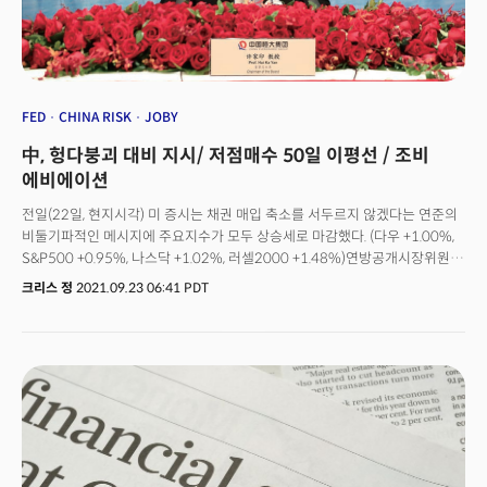
주가는 약 12% 하락했다. 홍콩 항셍지수는 이 소식으로 1.6% 하락했고
본토의 상하이종합지수는 0.8% 하락했다. 유럽의 Stoxx600 지수는 소매
관련 주들이 하락을 주도하며 0.79% 하락했고 미 주요 지수의 선물도 약세로
출발했다. (다우 -0.28%, S&P500 -0.39%, 나스닥 -0.54%, 동부시각 오전
6시 5분 기준)미 의회의 부채한도 이슈 역시 투자심리를 억누르는 요인이다.
백악관은 목요일 오후 주요 연방기관에 첫번째 정부 셧다운에 대비하라는
FED
CHINA RISK
JOBY
지시를 시작했다. 미 의회는 연방정부 기금이 고갈되기 전, 9월 30일까지 임시
中, 헝다붕괴 대비 지시/ 저점매수 50일 이평선 / 조비
자금을 승인해야 하지만 공화당이 반대하고 있어 난항이 예상된다. 오늘
시장은 에버그란데 위기와 미 의회의 부채한도 이슈가 투자심리를 억누르는
에비에이션
가운데 제롬 파월 연준의장의 발언에 주목할 것으로 전망된다. 파월의장은 미
전일(22일, 현지시각) 미 증시는 채권 매입 축소를 서두르지 않겠다는 연준의
동부시각 오전 10시에 '팬데믹 회복에 대한 전망'을 주제로 연설할 예정이다.
비둘기파적인 메시지에 주요지수가 모두 상승세로 마감했다. (다우 +1.00%,
S&P500 +0.95%, 나스닥 +1.02%, 러셀2000 +1.48%)연방공개시장위원회
(FOMC)는 9월 통화정책회의를 통해 경제회복세가 계속 진행될 경우 곧 월
크리스 정
2021.09.23 06:41 PDT
1200억달러에 달하는 채권 매입을 완화할 수 있다는 것을 성명서를 통해
공식 발표했다. 제롬 파월 연준의장은 이어진 기자회견을 통해 다음
정책회의인 11월 테이퍼링을 시작할 수 있으나 상황에 따라 늦춰질 가능성을
시사, 테이퍼링에 서두르지 않겠다는 의사를 표시했다. 시장은 이를
비둘기파적인 메시지로 인식, 주식시장은 강세를 유지했다.다만 연준
임원들의 향후 기준금리 인상에 대한 전망을 묻는 점도표(Dot Plot)는 달랐다.
마지막으로 공개된 6월의 점도표보다 훨씬 매파적으로 변한 임원들의 인식을
드러낸 것. 18명의 임원 중 절반이 2022년 한번 이상의 금리인상을 전망하며
지난 6월 2023년 이전까지 금리인상이 없을 것으로 전망했던 것과 차이를