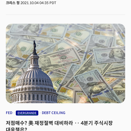
나스닥은 -0.40%의 약세로 출발했다.(동부시각 오전 5시 57분 기준)중국
크리스 정
2021.10.04 04:35 PDT
에버그란데 파산 위기 역시 투자심리를 악화시키는 요인으로 작용하고 있다.
에버그란데의 부동산 관리 사업부문이 현금을 확보하기 위해 경쟁사인 홉슨
디벌롭먼트(허성촹잔)에 인수된다는 소식에 홍콩 항셍지수는 2%가량
급락했다. 사업부문의 일부 매각이 단기 자금 조달에는 도움이 되겠지만
알려진 부채만 3000억달러에 달하는 에버그란데의 장기적인 전망에 의문은
커졌기 때문으로 풀이된다. 한편 오늘 시장은 미 정치권의 부채한도 유예와
인프라 법안 등을 둘러싼 불확실성에 집중할 것으로 관측된다. 민주당과
공화당이 12월 3일까지 정부자금을 유지하는 법안에 합의했지만 재무부의
자금이 10월 중 고갈될 것으로 관측되고 있어 디폴트의 위험이 가중되고 있다.
민주당은 2022년 12월까지 부채한도를 유예하는 법안을 다시 재상정할
것으로 보이지만 공화당의 미치 매코넬 대표는 이를 다시 저지할 것이라
약속하며 사상최초의 디폴트 위기가 커지고 있다. 재닛 옐런 재무장관은
연방정부의 자금이 고갈되는 데드라인을 10월 18일로 언급했지만 관리들은
1~2주의 시간이 더 있을 것으로 전망하고 있다. 하지만 양당의 분열이
심각하게 표출되면서 월가는 이번주까지 명확한 해결방안이 없을 경우 시장의
우려가 매우 강해질 것으로 전망하고 있다. 1조 2천억달러에 달하는 인프라
법안과 3조 5000억달러의 사회복지 법안을 둘러싼 불확실성도 커지고 있다.
낸시 펠로시 미 하원의장은 초당적으로 합의한 인프라 법안의 표결을 10월
31일로 재연기했다. 민주당 내부에서 진보파와 중도파 사이의 의견차이가
FED
DEBT CEILING
EVERGRANDE
좁혀지지 않으면서 결국 4번째 연기가 결정됐다. 바이든 대통령은 이에
저점매수? 美 재정절벽 대비하라 ·· 4분기 주식시장
민주당의 중도파 의원들과 대화를 하고 3조 5천억달러에 달하는 사회복지
법안의 축소 가능성을 시사했다.
대응책은?