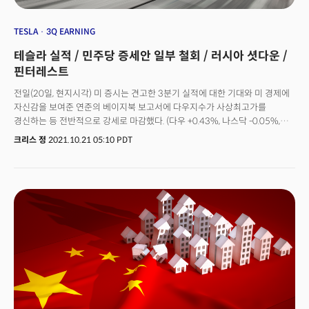
TESLA
3Q EARNING
테슬라 실적 / 민주당 증세안 일부 철회 / 러시아 셧다운 /
핀터레스트
전일(20일, 현지시각) 미 증시는 견고한 3분기 실적에 대한 기대와 미 경제에
자신감을 보여준 연준의 베이지북 보고서에 다우지수가 사상최고가를
경신하는 등 전반적으로 강세로 마감했다. (다우 +0.43%, 나스닥 -0.05%,
S&P500 +0.37%, 러셀2000 +0.61%)연준은 12개 관할지역에 대한
크리스 정
2021.10.21 05:10 PDT
경제보고서인 베이지북을 발표했다. 이를 통해 미국의 경제가 인력난과
공급망의 병목현상을 겪고있으나 완만하게 성장을 하고 있다고 주장했다.
특히 소비지출의 증가세가 긍정적이라고 평가했다. 미국 경제의 70% 이상을
차지하는 소비지출에 대한 긍정적인 전망에 증시는 다우지수와 S&P500이
사상 최고가에 다가가는 초강세를 보였다. 다만 연준은 인력난으로 인해
고용시장이 둔화되고 있으며 이로인해 강력한 임금 상승이 나타나고 있다고
밝혔다. 인력난으로 인해 운임이 증가하고 공급망의 병목현상이 더해지면서
인플레이션 압력이 높아졌다고 분석했다. 연준의 랜달 퀄스 이사는
인플레이션이 예상보다 높은 수준으로 지속되고 있어 내년에도 물가상승세가
둔화되지 않을 경우 정책도구를 사용해 조치를 취해야 할 것이라고 언급해
연준의 스탠스가 더 매파적으로 향하고 있음을 시사했다. 한편 전일 실적을
발표한 테슬라(TSLA)는 전망치를 상회하는 기록적인 실적을 보고했음에도