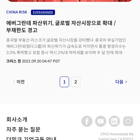
CHINA RISK
EVERGRANDE
에버그란데 파산위기, 글로벌 자산시장으로 확대 /
부채한도 경고
중국발 부동산 리스크가 글로벌 자산시장을 강타했다. 중국의 부실기업인
에버그란데(헝다그룹)의 파산위기가 급속도로 커지면서 홍콩 항셍지수는
3.3% 폭락했고 유럽 증시 역시 2%대 하락세를 보이며 두 달 만에 최대
하락폭을 기록했다. 미 증시 역시 중국의 부채 위기로 인한 손실 우려로
크리스 정
2021.09.20 04:47 PDT
선물시장이 반응하며 S&P500이 -1.3%, 다우지수 -1.57%, 나스닥이
-1.06% 급락세로 시작했다.(동부시각 오전 6:10 기준)에버그란데는 주말
만기가 지난 금융상품에 투자한 투자자들에게 '실물자산 상환'을 긴급공지,
이전
1
2
다음
파산 위험이 급속도로 커지면서 장중 한때 19%가 폭락했다. 이후 낙폭을 일부
회복하며 10%대로 마감했지만 부채위기가 부동산 업체 전체로 확산되는
모습을 연출했다. 뉴월드, 순홍카이, 청쿵 등 홍콩의 다른 부동산 업체 주가도
약 10%대의 폭락세를 경험한 가운데 중국 부동산 업체인 시닉 홀딩스는
투매가 나오며 주가가 87% 폭락하며 거래가 일시 중단되기도 했다. 아시아
증시가 연휴로 인해 대부분 휴장한 가운데 홍콩에 상장한 중국 부동산
회사소개
기업들이 폭락세를 보이고 있어 향후 연휴가 끝난 후, 중국 시장에 영향을 미칠
것으로 전망된다. 미 증시 역시 증세안과 연준의 긴축 시그널 등 위험자산에
자주 묻는 질문
대한 투자심리가 신중해진 상황에서 중국발 부채위기가 매도세를 부추기고
2905 Homestead Rd,
더밀크 기업구독 안내
Santa Clara, CA 95051