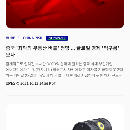
불구하고 공급망의 부진이 계속 성장을 방해하고 원가 비용 상승 압박으로
인해 마진이 확장되지 않을수도 있다는 경고에 하락했다. 글로벌 증시는
전반적으로 약세를 보였다. 중국의 에버그란데가 관련 계열사 매각에
실패하면서 주가는 12% 폭락했다. 특히 지난달 23일 갚지못한 달러표시
채권의 이자에 대한 30일의 유예기간이 끝나면서 채무불이행의 가능성이 더
높아졌다. 오늘 실적을 발표할 주요 기업으로는 개장 전, 미 2위 통신사인
AT&T(T)를 비롯해 사우스웨스트 항공(LUV)과 아메리칸 항공(AAL)이 있으며
BUBBLE
CHINA RISK
EVERGRANDE
장 마감 후에는 스냅(SNAP), 인텔(INTC), 치폴레(CMG) 등이 대기하고 있다.
중국 '최악의 부동산 버블' 전망 ... 글로벌 경제 '먹구름'
오나
잠재적으로 알려진 부채만 3000억 달러에 달하는 중국 최대 부실기업
에버그란데가 11일(현지시각) 달러표시 채권에 대한 이자를 지급하지 못했다.
이는 지난달 23일과 26일에 이어 벌써 세 번째로 지급하지 못한 이자 규모만
1억 4800만 달러에 달한다. 30일의 유예기간을 감안할 때 에버그란데의
크리스 정
2021.10.12 14:56 PDT
공식 채무불이행까지 단 20일 정도의 시간만 남은 셈이다. 문제는
에버그란데뿐만이 아니라는 점이다. 중국의 대표적인 럭셔리 부동산
개발업체인 판타지아 홀딩스 역시 최근 10월 4일 만기가 된 2억 600만
달러의 달러 채권을 상환하지 못했다. 이 외에도 모던 랜드는 2억 5000만
달러의 달러 채권 상환을 연기해 달라고 요청에 나섰으며, 신위안 부동산은
오는 15일 만기가 돌아오는 채권에 대해 원금의 일부만 지급하고 2023년
만기 채권으로 교환하는 방식을 제안했다. 에버그란데뿐 아니라 중국 내 주요
부동산 업체들이 동시다발적으로 붕괴의 위험을 보이면서 중국의 5년 만기