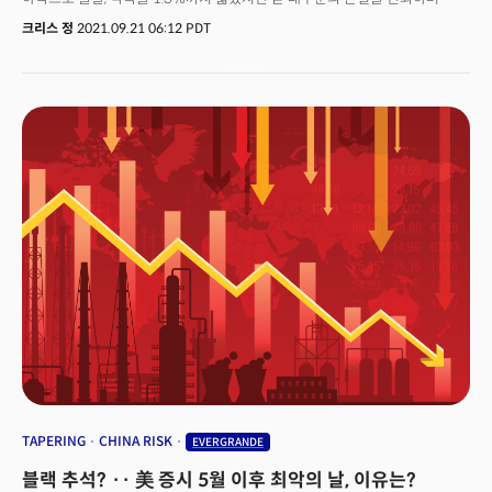
0.5% 상승 마감했다. 월요일(20일, 현지시각) 휴장한 일본은 손실을 반영하며
크리스 정
2021.09.21 06:12 PDT
2% 하락했다. 유럽은 로열더치쉘(RDS.A)이 셰일 유전을 매각해 주주들에게
배당을 지불하며 상승을 주도했고 범유럽 Stoxx600 지수는 1%이상
상승중이다. 하지만 여전히 에버그란데의 채무 불이행 가능성이 남아 있는
가운데 투자자들은 성장이 정체된 중국 경제에 부실 기업들의 연쇄파산이
불러올 영향력에 우려하고 있다. 싱가포르 누베스트 캐피탈의 포트폴리오
매니저인 데이브 왕은 WSJ과의 인터뷰를 통해 "에버그란데는 고립된 사건이
아니다. 더 많은 부동산 개발자가 디폴트를 선언하고 있고 앞으로도 그럴
것."이라며 향후 이들 기업들이 경제에 미치는 영향력을 고려해 시장이 가격에
반영할 것이라고 발언했다. 홍콩에 상장된 에버그란데의 주가는 화요일에도
0.4% 더 하락해 주당 2.25홍콩달러를 기록했으며 이는 연초 대비 약 85%
하락한 수치다. 에버그란데는 이번주 목요일 8300만달러에 달하는 이자를
지불해야 하는 것으로 알려졌다. 하지만 많은 시장 전문가들이 이번주 이자를
지급하지 못할 것으로 보고있고 S&P는 디폴트를 '가능성'으로 전망하고 있다.
에버그란데 파산위기로 인한 투자심리가 소폭 개선된 가운데 오늘 시장은 미
연준의 통화정책회의를 기다리고 있다. 미 연준은 9월 연방공개시장위원회
(FOMC)의 정책회의를 이틀에 걸쳐 진행한다. 월가는 이번 통화정책회의에서
매월 1200억달러에 달하는 채권매입의 축소를 발표할 것으로 전망하고
있으며 연내 어느 시점에 시행할지에 주목하고 있다.
TAPERING
CHINA RISK
EVERGRANDE
블랙 추석? ·· 美 증시 5월 이후 최악의 날, 이유는?