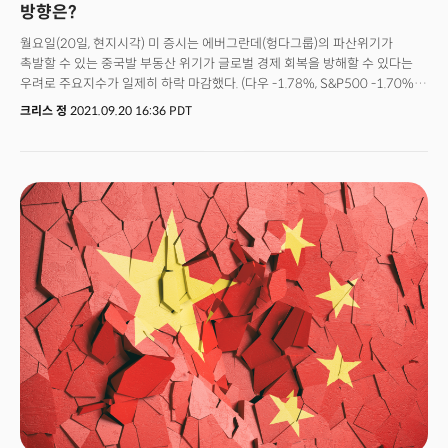
방향은?
월요일(20일, 현지시각) 미 증시는 에버그란데(헝다그룹)의 파산위기가
촉발할 수 있는 중국발 부동산 위기가 글로벌 경제 회복을 방해할 수 있다는
우려로 주요지수가 일제히 하락 마감했다. (다우 -1.78%, S&P500 -1.70%,
나스닥 -2.19%, 러셀2000 -2.70%)S&P500은 지난해 10월 이후 가장 큰
크리스 정
2021.09.20 16:36 PDT
일일 하락폭을 기록했고 장중 100일 이동평균선까지 무너지며 투자 심리를
테스트했다. 30개의 블루칩 기업만을 모아놓은 다우산업평균지수는 장중
한때 971포인트나 하락해 역시 11개월만에 가장 큰 폭의 하락세를 기록했다.
기술주 중심의 나스닥은 하루만에 약 33억달러(약 4조원)가 사라졌다.
S&P500은 11개 모든 섹터가 하락세를 보인 가운데 에너지(-3.04%)와
자유소비재(-2.54%), 파이낸셜(-2.22%)이 가장 큰 폭의 손실을 기록했다.
에너지는 세계 최대의 석유 수입국인 중국의 부동산 위기가 경제 침체로
이어질 수 있다는 두려움으로 작용한 것이 컸다. 자유소비재 역시 경기 침체가
수요 둔화를 초래할 수 있다는 우려로 큰 손실을 기록했다. 파이낸셜은 많은
부채를 보유하고 있는 중국 부동산 기업들의 연쇄 부도가 현실화될 경우 대출
손실 및 금융시장으로의 여파가 적지 않을 것이라는 우려로 손실폭을
확대했다. 반면 대표적인 경기방어주로 알려진 유틸리티(-0.21%)와 부동산
(-0.63%), 헬스케어(-0.98%), 필수소비재(-1.05%)는 하락폭을 줄이며
선방했다. S&P500은 장중 한때 2.9%까지 하락폭을 키웠으나 장 마감 직전
손실을 1.7%로 줄이며 마감했다.