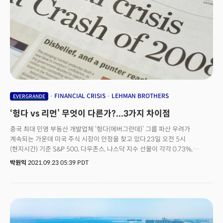
보였다. 특히 연준은 향후 단기 경제 전망에서 미국의 성장률을 지난 전망보다
둔화될 것으로 보았으며 물가는 더 높아질 것으로 예상했다. 물가는 여전히
일시적인 요인으로 오르고 있다고 봤지만 공급망의 부진과 폭발적인 수요로
인해 당분간 인플레이션이 강하게 유지될 수 있다고 본 것이다. 한편 글로벌
금융 위기 우려를 자아냈던 중국의 헝다 그룹(에버그란데)는 지난 23일 이자
지급을 할 수 있다고 발표했으나 여전히 시장은 의심스런 눈초리를 거두지
못하고 있다. 블룸버그에 따르면 중국 정부는 헝다 그룹에 달러 표시 채권의
이자를 지급하고 가까운 시일 내 디폴트를 피하라 권고했다고 보도했다.
하지만 WSJ에 따르면 그와 함께 각 로컬정부에 헝다 그룹의 잠재적 붕괴에
대비하라고 지시했음이 밝혀졌다. 이는 중국 정부가 막대한 부채를 지고있는
FINANCIAL CRISIS
LEHMAN BROTHERS
EVERGRANDE
헝다의 구제에 확신이 없음을 시사하는 것으로 보인다고 월스트리트저널은
‘헝다 vs 리먼’ 무엇이 다른가?...3가지 차이점
보도했다. 오늘 시장은 신규실업수당 청구와 함께 경제의 선행지표로
인식되는 구매관리자지수(PMI)에 주목할 것으로 전망된다.
중국 최대 민영 부동산 개발업체 ‘헝다(에버그란데)’ 그룹 파산 우려가
계속되는 가운데 미국 주식 시장이 안정을 찾고 있다.23일 오전 5시
(현지시간) 기준 S&P 500, 다우존스, 나스닥 지수 선물이 각각 0.73%,
0.64%, 0.76% 상승하고 있다. 전날 각각 0.95%, 1%, 1.02% 오른 데 이어
박원익
2021.09.23 05:39 PDT
상승세를 이어가는 모양새다. 헝다그룹 파산이 2008년 리먼 브라더스 사태
같은 심각한 글로벌 금융위기로 번지지 않을 것이란 관측에 무게가 실린
것으로 풀이된다.미국 투자 전문 매체 배런스에 따르면 미국 투자자들은 중국
정부가 해결사로 나설 것이라는데 베팅하고 있다. 리먼 사태 당시 미국 정부와
달리 헝다의 경우 중국 정부가 나서서 구제 금융 지원, 국영화를 실시할 것이란
판단이다. 또 모든 것이 민간 주도로 돌아가는 미국과 달리 중국은 정부가 금융