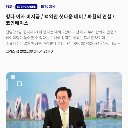
FED
BITCOIN
EVERGRANDE
헝다 이자 비지급 / 백악관 셧다운 대비 / 파월의 연설 /
코인베이스
전일(23일, 현지시각) 미 증시는 에버그란데 파산 위기 우려 완화와 연준의
테이퍼링이 늦어질 수 있다는 기대에 강력한 회복 반등세를 보이며
주요지수가 일제히 상승 마감했다. (다우 +1.48%, S&P500 +1.21%, 나스닥
+1.04%, 러셀2000 +1.82%)코로나 확산세가 정점에서 확연히 둔화되는
크리스 정
2021.09.24 04:26 PDT
모습을 보이며 에너지 섹터(+3.41%)가 상승세를 견인했다. 파이낸셜
(+2.50%) 역시 강했다. 연준의 경제에 대한 자신감은 미 국채 금리의
상승세로 반영이 됐고 이는 그대로 금리 상승세에 수혜를 받는 파이낸셜의
강세로 돌아왔다. 금리의 상승세와 함께 경제 정상화 기대가 커지며 산업재
(+1.55%)와 원자재(+1.39%)의 강세 역시 두드러졌다. 반면 높은 금리에
악영향을 받는 부동산(-0.54%)은 유틸리티(-0.50%)와 함께 11개 섹터 중
유이하게 하락했다. 목요일(23일, 현지시각) 발표된 주요 경제지표는 대부분
예상을 하락하며 성장의 둔화를 시사했다. 신규 실업자는 지난주 35만명으로
2주 연속 상승세를 보였고 9월의 구매관리자지수(PMI) 역시 팬데믹으로 인해
서비스부문이 작년 7월 이후 가장 낮은 수준으로 하락했다. 한편 금요일(24일,
현지시각) 글로벌 증시는 블룸버그는 에버그란데가 달러 표시 채권의 이자를
지급하지 못했다고 보도하며 투자심리가 다시 악화됐다. 여기에 전기차 부문
직원들에게 임금을 지불하지 못했다는 소식까지 전해지며 에버그란데의