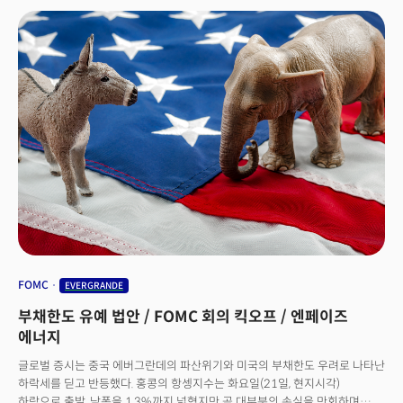
과연 중국 정부가 용인할 것인지 여부다. 월가의 많은 전문가들이 '대마불사'를
들어 헝다가 회생할 수 있을 것으로 보고있지만 파산 가능성은 그 어느때보다
높은 것이 사실이다. 중국정부의 복심이라 할 수 있는 관영 매체
글로벌타임스의 후시진 총 편집자는 이미 17일(현지시각) 자신의 웨이보를
통해 "기업은 반드시 시장 방식의 자구 능력을 갖춰야 한다."면서 국가가 해당
분야의 규범을 바로 세우는 조정작업을 할때 일부 기업의 상황이 심각하다고
그 기업을 보호하지는 않는다며 사실상 중국 정부가 파산을 용인할 수 있음을
시사했다. 실제 글로벌 신용 평가사인 스탠다드앤푸어스(S&P)는 지난주
에버그란데의 신용등급을 '파산이 임박했고 회생 가능성이 희박'한 것을
의미하는 CC로 강등했다. 여기에 20일 보고한 보고서에 따르면 "중국 당국은
여러 주요 기업들이 붕괴되면서 시스템 위기를 초래할 경우에만 개입할 것.
헝다 그룹의 독자적인 붕괴는 그런 시나리오가 아니다."라며 사실상 중국이
파산을 용인할 것으로 전망했다. 중국 제2의 부동산 기업이자 중국 최대의
정크등급 채권을 보유한 기업, 채권규모가 아시아 전체 정크본드와
비슷하다는 중국 금융시장의 뇌관, 헝다의 미래는 어떻게 될까?
FOMC
EVERGRANDE
부채한도 유예 법안 / FOMC 회의 킥오프 / 엔페이즈
에너지
글로벌 증시는 중국 에버그란데의 파산위기와 미국의 부채한도 우려로 나타난
하락세를 딛고 반등했다. 홍콩의 항셍지수는 화요일(21일, 현지시각)
하락으로 출발, 낙폭을 1.3%까지 넓혔지만 곧 대부분의 손실을 만회하며