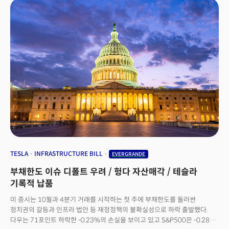
상황이다. 재닛 옐런 재무장관은 연방정부의 자금이 고갈될 수 있는
데드라인을 10월 18일로 제시한 바 있다. 반면 미 의회 예산국은 실제로
디폴트가 날 수 있는 시기를 10월 말이나 11월 초로 보고 있으나 월가는
1~2주 내로 확실한 입법절차가 시작되지 않을 경우 시장의 우려가 커질
것으로 관측하고 있다. 한편 공급망의 부진과 국제유가를 비롯한 원자재
가격의 상승세가 인플레이션을 자극하는 가운데 국채금리의 상승세는 기술
성장주의 나스닥에 하방압력으로 작용했다. 특히 페이스북(FB)은 내부
고발자인 전직 직원 프랜시스 하우겐이 CBS의 '60 Minutes'에 출연해 비리를
폭로한지 하루만에 6시간 거량 서버장애로 사이트가 먹통이 되는 악재까지
겹치며 크게 하락했다. 페이스북은 지난 목요일(9월 30일, 현지시각) 상원
청문회에서 강한 비판을 받고 미 증권거래위원회(SEC)로부터 제소 당한 바
있다. 오늘 증시는 여전히 미 정치권의 정책 불확실성에 주목하는 가운데
3분기 실적을 보고한 펩시코(PEP)와 공급관리자협회(ISM)의 서비스 부문
구매관리자지수(PMI)에서 성장의 단서를 찾을 것으로 관측된다.
TESLA
INFRASTRUCTURE BILL
EVERGRANDE
부채한도 이슈 디폴트 우려 / 헝다 자산매각 / 테슬라
기록적 납품
미 증시는 10월과 4분기 거래를 시작하는 첫 주에 부채한도를 둘러싼
정치권의 갈등과 인프라 법안 등 재정정책의 불확실성으로 하락 출발했다.
다우는 71포인트 하락한 -0.23%의 손실을 보이고 있고 S&P500은 -0.28%,