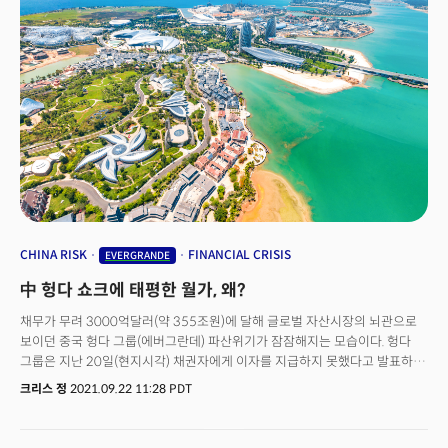
시스템을 통제할 수 있다고 봤다. 미국의 위험 노출 규모가 적다는 점도 빠른
시장 안정의 배경 중 하나다.헝다그룹은 금융·여행·전기차 등으로 문어발식
확장을 해오다 디폴트(채무불이행) 위기에 빠졌다. 23일 예정된 회사채 이자
2억3200만위안(약 421억원)을 예정대로 지급하겠다고 밝히며 급한 불을
껐지만, 내년에 만기가 돌아오는 채무가 77억달러(약 9조300억원)에 달해
위기는 계속될 전망이다.
CHINA RISK
FINANCIAL CRISIS
EVERGRANDE
中 헝다 쇼크에 태평한 월가, 왜?
채무가 무려 3000억달러(약 355조원)에 달해 글로벌 자산시장의 뇌관으로
보이던 중국 헝다 그룹(에버그란데) 파산위기가 잠잠해지는 모습이다. 헝다
그룹은 지난 20일(현지시각) 채권자에게 이자를 지급하지 못했다고 발표하며
불안을 키웠으나 21일에는 목요일에 돌아오는 8300만달러에 달하는 이자를
크리스 정
2021.09.22 11:28 PDT
지급할 수 있다고 발표, 시장의 우려를 완화시켰다. 그럼에도 헝다 그룹의 파산
가능성이 사라진 것은 아니다. 당장 다음주만 해도 갚아야 할 7년 만기 채권에
대한 이자가 돌아온다. 이제 시장의 관심은 '헝다 그룹'의 회생 능력이 아니다.