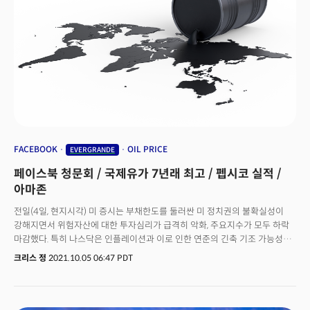
국가 신용부도스왑(CDS) 스프레드가 팬데믹 이후 가장 높은 수준으로 치솟고
있다. 신용부도스왑(Credit Default Swap, CDS)이란 신용파생상품의
일종으로 해당 채권의 부도위험(Risk)과 신용(Credit)을 맞바꾸는 것이다.
수익률이 높아질수록 해당 기업 혹은 국가의 부도 위험이 높아진다는 것을
의미한다. 최근 중국의 국가 신용부도스왑이 팬데믹 이후 가장 높은 수준으로
상승하고 있다. 그만큼 중국 경제 위험이 커지고 있다는 것으로 해석된다.
WSJ에 따르면 부동산을 포함한 건설 산업은 중국 경제 활동의 29%를
차지한다. 이는 일반적으로 다른 국가들과 비교해 훨씬 높은 비율로, 중국
부동산 성장 둔화가 중국 경제에 미치는 영향력이 그만큼 클 수 있다는 것을
의미한다. 옥스퍼드 이코노믹스는 주택시장에 대한 하방 압력이 강해지면서
지난주 중국의 3분기 GDP 전망치를 5%에서 3.6%로 하향 조정했다.
FACEBOOK
OIL PRICE
EVERGRANDE
페이스북 청문회 / 국제유가 7년래 최고 / 펩시코 실적 /
아마존
전일(4일, 현지시각) 미 증시는 부채한도를 둘러싼 미 정치권의 불확실성이
강해지면서 위험자산에 대한 투자심리가 급격히 악화, 주요지수가 모두 하락
마감했다. 특히 나스닥은 인플레이션과 이로 인한 연준의 긴축 기조 가능성이
크게 대두되며 가장 큰 하락폭을 기록했다. (다우 -0.94%, 나스닥 -2.14%,
크리스 정
2021.10.05 06:47 PDT
S&P500 -1.30%, 러셀2000 -1.08%)글로벌 신용 평가사인 피치가 미국의
정치 불확실성을 이유로 신용등급 강등을 경고한 점도 부담으로 작용했다.
공화당이 여전히 민주당의 부채한도 조정 법안에 거부하고 있는 가운데
민주당은 부채한도 조정이나 유예를 위한 확실한 입법절차를 시작해야 하는