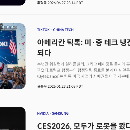
최형욱
2026.06.27 23:14 PDT
휴머노이드와 사족보행 로봇이었다. 산업용 로봇암은 물
기업들의 존재감이 두드러졌다. 왜 중국은 AI 하드웨어
시작했을까. 오랫동안 이 산업을 지켜본 사람이라면 이
아니라는 사실을 알고 있다. 🚀 더밀크 
TIKTOK
CHINA TECH
아메리칸 틱톡: 미·중 테크 냉
되다
수년간 워싱턴과 실리콘밸리, 그리고 베이징을 동시에 흔
찍었다.트럼프 행정부의 행정명령 종료를 불과 며칠 앞
(ByteDance)는 틱톡 미국 사업의 지배권을 미국 자
주도하는 '틱톡USDS(TikTok USDS)' 합작법인이 공식 출범했다. 이제 틱톡
권순우
2026.01.23 21:08 PDT
기술적으로도, 그리고 정치적으로도 ‘미국의 앱’이 된다.
왔는지를 보여주는 첫 번째 결과물에 가깝다. 업계에서는 
국면에서 반복될 수 있는 ‘표준 모델’이 될 가능성에 주목
NVIDIA
SAMSUNG
CES2026, 모두가 로봇을 봤다.