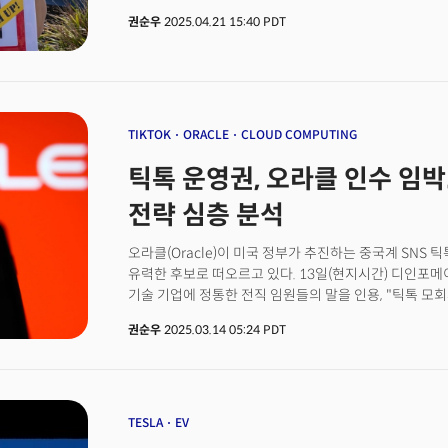
있습니다. 이제&nbsp;공급망 보다 관계망을 구축해야 합니
(현지시간) 아이브스는 투자자 보고서에서 "이제 머스크가
권순우
2025.04.21 15:40 PDT
‘공급자’로서의 역할을 넘어, ‘정치적 레버리지’를 확보
효율성 부서(DOGE)' 활동에서 물러나야 한다"며 "테슬
합니다.&nbsp;이를 위해 왜 이곳에 투자하는지, 지역사
그는 "머스크가 브랜드에 미친 영향이 크지 않다고 주장하
언어로 설득할 수 있는 역량이 필요합니다.&nbsp;또&n
아시아 소비자들과 대화해보면 생각이 달라질 것"이라고
정치·경제 리더십과의 긴밀한 관계 구축이&nbsp;중요합니
인식과 분위기는 심각한 상황에 이르렀다. 미국에서는 
글로벌하지 않습니다. 로컬의 총합이 곧 글로벌 전략이 되
잇따르는 가운데, 머스크에 대한 비판의 목소리도 높아지
성공하고 싶으신가요?&nbsp;정치가 경제를 지배하는 시
절도 사건은 미국은 물론 전 세계 곳곳에서 빈번하게 일
TIKTOK
ORACLE
CLOUD COMPUTING
합니다.&nbsp;한국 기업의 투자 스토리는 이제 단순히 RO
최근 분위기를 반영한다. 올해 들어 테슬라 주가는 약 4
틱톡 운영권, 오라클 인수 임박.
Jobs)’, ‘지역에서의 성장(Local Growth)’, 안보 동맹(Se
반발과 글로벌 판매 부진이 직접적인 원인으로 지목된다. 
내러티브로 번역되야 합니다.&nbsp;이제 ‘메이드 인 코리아(
미국 최대 자동차 시장인 캘리포니아주에서 테슬라의 판매
전략 심층 분석
&nbsp;‘메이드 위드 아메리카(Made with America
캘리포니아 신차딜러협회(CNCDA)가 발표한 보고서에 따
공동 R&D, 조인트벤처, 대학 협력 등 공동 가치 창출형 
내 테슬라 브랜드의 신차 등록 대수는 4만 2322대를 기록
오라클(Oracle)이 미국 정부가 추진하는 중국계 SNS 틱톡
애틀랜타에서 열린 이번 대회에서 더밀크가 느낀 인사이트였
15.1% 급감했다. 테슬라의 시장 점유율도 지난해 말 55.
유력한 후보로 떠오르고 있다. 13일(현지시간) 디인포메
미국에서 무엇을 할 수 있을까’가 아니라,‘우리가 미국과
감소했다. 머스크의 우편향적인 정치 활동에 대한 반감
기술 기업에 정통한 전직 임원들의 말을 인용, "틱톡 
이야기를 만들어가야 합니다.&nbsp;
지적이 나온다. 머스크는 현재 트럼프 행정부의 정부 축
선호하고 있으며, 도널드 트럼프 전 대통령도 틱톡의 파
부상했다.이 때문에 미국 내 진보적인 소비자층의 반발을
권순우
2025.03.14 05:24 PDT
전했다. 앞서 트럼프 대통령은 지난 9일 틱톡의 매각에
고객층이기도 하다. CNCDA는 "6개 분기 연속 판매 
밝힌 바 있다. 다만 트럼프 대통령은 구체적인 입찰자의
분석했다.아이브스는 “DOGE로 인해 머스크가 초래한 
프랭크 맥코트가 이끄는 그룹과 임플로이어닷컴 창업자인
15~20% 정도의 영구적인 타격을 줄 수 있다”고 경고
컨소시엄등이 주목받고 있다. 이런 가운데 복수의 관계
리스크와 트럼프 대통령의 무역 정책으로 인해 테슬라의 목
입을 모으고 있는 것. 디인포메이션은 "입찰 대표자들이 워
TESLA
EV
아이브스는 테슬라를 향후 몇 년간 가장 파괴적인 기술기
위한 설득 작업을 벌이고 있다"며 "행정부 내에서도 상