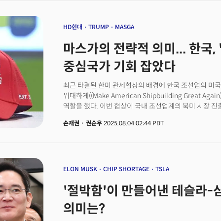
라인에서 벗어나, 여러 라인을 동시에 진행한 뒤 마지막에 합치는
방식을 도입했다.새롭게 선보인 범용 플랫폼은 트럭·밴·S
있다. 소프트웨어 정의 차량(SDV, software-defined veh
HD현대
TRUMP
MASGA
업데이트를 통해 기능 향상이 가능하다. 배터리는 내구성
마스가의 전략적 의미... 한국, 
LFP(리튬인산철) 방식을 채택했다.이번 플랫폼과 제조 
'스컹크웍스(skunkworks)' 프로젝트의 결과물이다. 
중심국가 기회 잡았다
새롭게 설계하는 방식으로 개발됐다.포드는 이번 프로젝트
강조했다. 더그 필드 포드 최고 EV·디지털·디자인 책임
최근 타결된 한미 관세협상의 배경에 한국 조선업의 미국
대담하고 어려운 도전"이라며 "복잡성을 제거하고 진정
위대하게((Make American Shipbuilding Great A
시작했다"고 말했다.포드가 '상징'과도 같은 '컨베이어 
역할을 했다. 이번 협상이 국내 조선업계의 북미 시장 
자동차 산업이 직면한 근본적 패러다임 전환 때문이다.
분석이 나온다.지난달 30일(현지시각) 한미 양국은 자동
전환을 의미하는 것은 아니다. 자동차 산업의 가치 창출 구조, 경쟁 역학, 그리고 지정학적 균형을
손재권
·
권순우
2025.08.04 02:44 PDT
당초 25%에서 15%로 낮추기로 전격 합의했다. 대신 한
근본적으로 재편하는 변화다.중국 자동차 산업의 부상은 
약속했고, 이 중 1500억달러가 마스가 프로젝트에 투
중국 업체들이 달성한 가격 경쟁력은 단순히 낮은 인건비
프로젝트를 넘어, 미국 내 신규 조선소 건립과 인력 양성, 
최적화된 완전히 새로운 제조 철학과 공급망 구조를 구축
공급망 재편 등 조선산업 전반에 걸친 협력 구조를 포괄
하락하는 현상은 전통적인 자동차 산업의 경제학이 더 
건조, 정비(MRO), 기자재 등 조선업 전반을 아우르는 
ELON MUSK
CHIP SHORTAGE
TSLA
신호다.이러한 맥락에서 포드가 직면한 도전은 단순한 비
이번 합의를 무역 협상 중 일부로 보는 것은 이 협력의 
맞는 완전히 다른 경쟁 모델을 창조해야 하는 생존의 문
'절박함'이 만들어낸 테슬라-삼성
프로젝트는 미국이 중국의 '해양 실크로드' 전략에 맞서
55억 달러의 손실을 예상한다는 사실은 기존 제조 방식
전략의 핵심 축이며 한국은 이 전략에서 미국의 단순한 협
의미는?
자리매김할 수 있다는 것이 드러났기 때문이다.