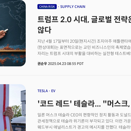
오하이오주 콜럼버스 시 교육청의 크리스토퍼 록하트 최고
SUPPLY CHAIN
CHINA RISK
교육위원회 회의에서 “AI는 다른 기술과 빠르게 융합하
트럼프 2.0 시대, 글로벌 전
기준은 오히려 교육 혁신을 가로막을 수 있다. 유연하고
강조했다.미국 교육계의 변화는 이미 시작됐다. 9일(현
않다
켈소(Kelso) 지역 중·고등학교는 올해부터 구글 제미나
활동을 수행하도록 했다. 또 뉴저지주 뉴어크의 초등학교
지난 4월 17일부터 20일(현지시간) 조지아주 애틀랜
맞는 학습 그룹을 자동으로 편성하고 수업 중에는 실시간으
(한상대회)는 표면적으로는 교민 비즈니스인의 축제였습니
역할을 맡고 있다. 조사나 글쓰기를 넘어 아예 수업 디자
자리는 트럼프 시대의 부활을 대비하는 실전형 테스트베드
사례다. 대학교도 예외는 아니다. 캘리포니아 주립대(CSU
주목할 점은 네트워킹이나 연설이 아니었습니다.&nbsp
접근권을 제공하는 계약을 오픈AI와 체결했다. 약 1700만
권순우
2025.04.23 08:55 PDT
대기업 리더들, 그리고 전략적 거점 지역 정치인이 한 자
예산 삭감 속에서도 대학이 이 같은 결정을 내린 이유는 명
&nbsp;정부 주요 인사(중소기업청, SBA)인&nbsp;
등 다양한 분야에서 AI가 실질적인 학습 도구가 될 수 있
아니었습니다. “우리는 한국 기업을 전략적 파트너로 인
&nbsp;“미국 내 제조업 복귀를 위한 핵심 퍼즐로 한국이
올해 한상대회가 열린 조지아주는 단순한 투자처가 아닙니
TESLA
EV
메가플랜트, SK온의 배터리 공장, 한화큐셀의 태양광 허
'코드 레드' 테슬라... "머스크
부활’이라는 내러티브에 정확히 들어맞습니다. 이는 단순한
뜻입니다.&nbsp;트럼프 진영은 이들 한국 기업의 투자
흡수하려는 의도가 명확합니다.&nbsp;이러한 맥락에서 
일론 머스크 테슬라 CEO의 편향적인 정치 활동과 도널
메시지를 던집니다.&nbsp;이제 미국은 한국 기업을 수출
관세정책으로 테슬라 위기론이 부각되고 있다. 이런 가운
공동체의 구성원으로 기대하고 있는 것입니다.&nbsp;
웨드부시 애널리스트가 경고의 메시지를 전했다. 테슬라의 1분기 실적발표를 하루 앞둔 21일