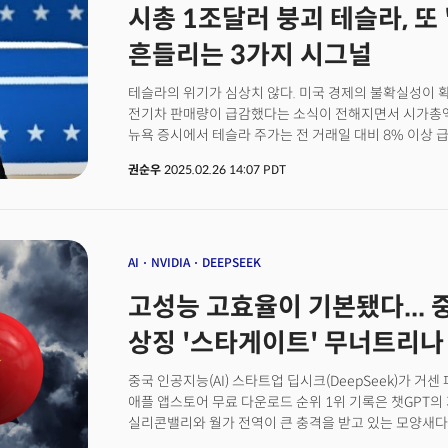
자산’인 머스크가 다시 온전하게 테슬라로 복귀해야 한다
시총 1조달러 붕괴 테슬라, 또 'D
전했다.미국 행정부는 '틱톡 금지법'에 근거해 지난 1월
명령한 바 있다. 그러나 트럼프 대통령이 취임 직후 매각
흔들리는 3가지 시그널
서명하면서 매각 기한이 4월 5일로 조정됐다. 현재 틱톡
알려졌다.
테슬라의 위기가 심상치 않다. 미국 경제의 불확실성이 
전기차 판매량이 급감했다는 소식이 전해지면서 시가총액 
뉴욕 증시에서 테슬라 주가는 전 거래일 대비 8% 이상 급
시가총액 9700억 달러 수준까지 내려앉았다. 테슬라 시
권순우
2025.02.26 14:07 PDT
11월 7일 이후 약 3개월 만이다.테슬라를 둘러싼 부정
있다. 먼저, 도널드 트럼프 2기 집권과 함께 행정부 산하
테슬라 CEO에 대한 부정적 여론이 미국뿐만 아니라 유럽까지 확산
대통령의 신재생에너지 정책에 대한 부정적인 인식과 정책
악영향을 미치고 있다. 여기에 글로벌 자동차 시장에서의
AI
NVIDIA
DEEPSEEK
어려움까지 겹치면서 테슬라는 복합적인 위기에 직면한 
고성능 고효율이 기본됐다... 중
상징 '스타게이트' 무너트리나
중국 인공지능(AI) 스타트업 딥시크(DeepSeek)가 거
애플 앱스토어 무료 다운로드 순위 1위 기록은 챗GPT의
실리콘밸리와 월가 전역이 큰 충격을 받고 있는 모양새다
중인 오픈AI의 최신 모델을 구식으로 보이게 만들만큼 