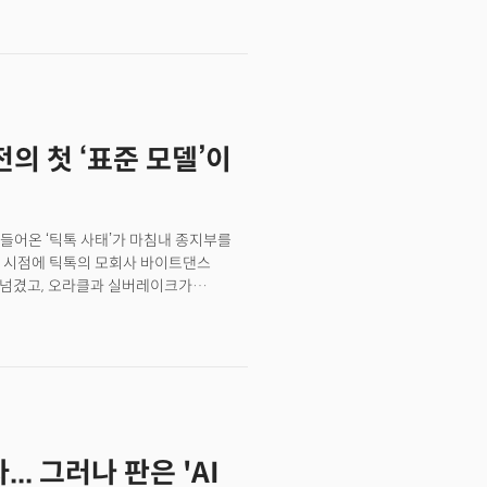
론 물류·서비스 로봇에서도 중국
 분야에서 이처럼 빠르게 앞서가기
 변화가 하루아침에 만들어진 결과가
멤버 가입하고 주 3~4회 뷰스레터 무료로 받아보기
전의 첫 ‘표준 모델’이
들어온 ‘틱톡 사태’가 마침내 종지부를
둔 시점에 틱톡의 모회사 바이트댄스
본에 넘겼고, 오라클과 실버레이크가
은 법적으로도,
 이번 거래는 미·중 테크 냉전이 어디까지
이번 사례가 향후 미·중 기술 분쟁
하고 있다.
.. 그러나 판은 'AI