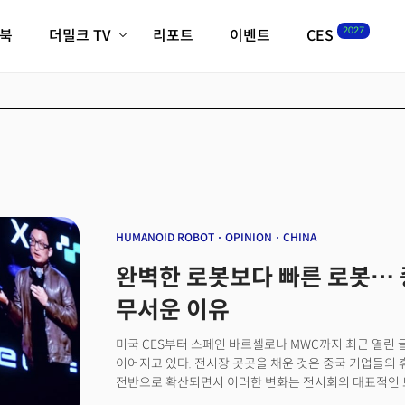
2027
이북
더밀크 TV
리포트
이벤트
CES
전체기사
K-웨이브
최신비디오
비디오
스타트업
혁신원정대
역사 및 개요
인자기(사람,돈,기술 이야기)
필드 가이드
크리스의 뉴욕 시그널
CES2027 with TheM
더밀크 아카데미
HUMANOID ROBOT
OPINION
CHINA
더웨이브/트렌드쇼
완벽한 로봇보다 빠른 로봇…
밸리토크
무서운 이유
미국 CES부터 스페인 바르셀로나 MWC까지 최근 열린
이어지고 있다. 전시장 곳곳을 채운 것은 중국 기업들의 
전반으로 확산되면서 이러한 변화는 전시회의 대표적인 
'STK 2026'도 다르지 않았다. 관람객 사이를 오가거