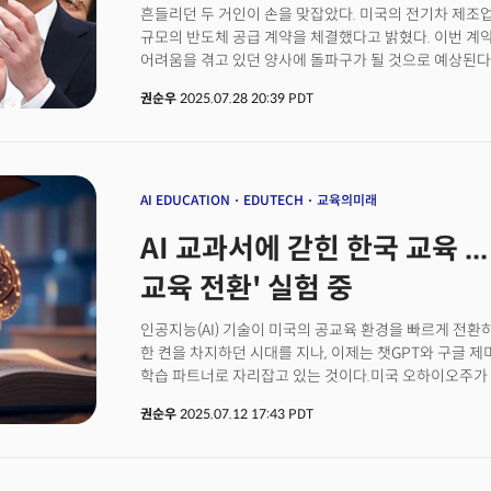
흔들리던 두 거인이 손을 맞잡았다. 미국의 전기차 제조
규모의 반도체 공급 계약을 체결했다고 밝혔다. 이번 계약은
어려움을 겪고 있던 양사에 돌파구가 될 것으로 예상된다.
소셜미디어(SNS) 엑스(X, 구 트위터)를 통해 "삼성의
권순우
2025.07.28 20:39 PDT
차세대 AI6 칩 제조를 전담할 예정"이라고 밝혔다. 머스
있으며, TSMC가 설계가 끝난 AI5를 초기 대만에서 생
것"이라고 덧붙였다.AI6는 테슬라의 자율주행용 AI 칩
휴머노이드 로봇 '옵티머스' 등 생태계 전반에 사용될 것으
전략적 중요성은 아무리 강조해도 지나치지 않다"고 전했
AI EDUCATION
EDUTECH
교육의미래
극대화할 수 있도록 돕기로 했다. 이는 매우 중요한 사안
AI 교과서에 갇힌 한국 교육 ..
속도를 높일 것"이라고 밝혔다.또 다른 게시글에서는 "1
생산량은 이보다 몇 배 더 많을 가능성이 있다"면서 향후
교육 전환' 실험 중
시사했다. [더밀크의 텍사스 삼성전자 공장, 테슬라 공장 
삼성, LG, SK, 현대차... 미국 공장 투자 러시[르포] '
인공지능(AI) 기술이 미국의 공교육 환경을 빠르게 전환
공장.. 밤낮없는 '속도전'[르포] 대낮에도 을씨년 텍사스 
한 켠을 차지하던 시대를 지나, 이제는 챗GPT와 구글 제미
[르포] 테슬라 오스틴 기가팩토리 가보니... 눈앞에 로봇
학습 파트너로 자리잡고 있는 것이다.미국 오하이오주가 대
로봇"... 테슬라 기가팩토리 1년 후
주 내 모든 공립 K-12 학교(유치원부터 고등학교)에서 A
권순우
2025.07.12 17:43 PDT
수립하도록 의무화했다. 챗GPT 등 생성형 AI 도구의 확
AI를 교육 혁신의 도구로 적극 활용하기 위한 움직임으로
선도적인 입법 사례로 평가받고 있다. 그동안 여러 주가 교
가이드라인 수준의 권고안을 발표한 바 있지만, 실제 정