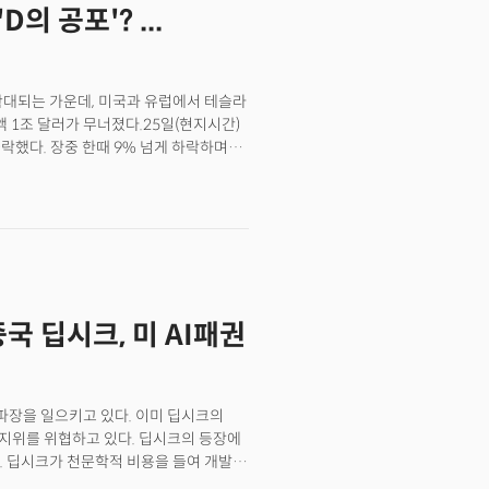
”고 강조했다.
의 공포'? ...
 19까지 틱톡을 미국 자본에 매각하라고
 기한을 75일 연기하는 행정명령에
 가치는 약 500억달러에 이르는 것으로
확대되는 가운데, 미국과 유럽에서 테슬라
1조 달러가 무너졌다.25일(현지시간)
락했다. 장중 한때 9% 넘게 하락하며
총이 1조 달러 아래로 떨어진 것은 지난해
적 흐름은 여러 요인이 복합적으로 얽혀
 기관을 주무르고 있는 일론 머스크
하고 있다. 또한, 트럼프
 방향 역시 역시 전기차(EV) 생태계에
 경쟁 심화와 주요 시장인 중국에서의
상황이다.
국 딥시크, 미 AI패권
센 파장을 일으키고 있다. 이미 딥시크의
 지위를 위협하고 있다. 딥시크의 등장에
. 딥시크가 천문학적 비용을 들여 개발
성능과 비용면에서 뛰어난 결과를