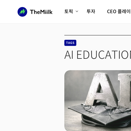
토픽
투자
CEO 플레
에이전틱AI시대
롱제비티/헬스케어
인프라/에너지
미국대전환
TAGS
피지컬AI/로봇
디지털자산
AI EDUCATIO
AX비즈니스혁명
미래 교육/직업
전체 기사 보기