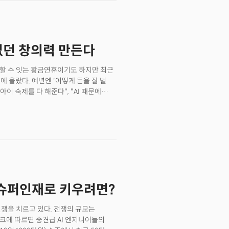
 나오고 있는 가운데, 팔란티어의 최근
라시 펠로우십(Meritocracy
졸업생이 지원했고, 그중 22명이 1기
도 이례적인 실험으로 평가받고 있다.
 없던 창의력 만든다
 주고 멘토링 위주로 프로그램을
을 설계했다. 펠로우로 선발된 인턴들은
램을 성공적으로 마친 펠로우에게는 대학
 취할 수 잇는 황금연휴이기도 하지만 최근
주어진다. 💡"대학은 고장났다"
블에 올랐다. 예년엔 '어떻게 돈을 잘 벌
 고민들이 식탁 위에 오르내린다. AI가
 인간은 어떻게 살아야 할까? 특히
 인간과 AI는 어떻게 차별화될 수
학자로 떠오르고 있는 정누리 조지아공대
네이처(Nature)지에 "목표 특정적 해마
ibition gates learning)"는 논문을
 중요한 정보를 어떻게 선택적으로
사가 밝혀낸 뇌가 정보를 선택적으로
AI 슈퍼인재로 키우려면?
 중요한 순간에 활동을 감소시키면서
마치 음악에서 쉼표가 다음 악절을 더
전쟁을 치르고 있다. 전쟁의 규모는
. 이 발견은 단순히 쥐의 학습 메커니즘을
라크에 따르면 중견급 AI 엔지니어들의
 대한 근본적 통찰을 제공, 주목을 받고