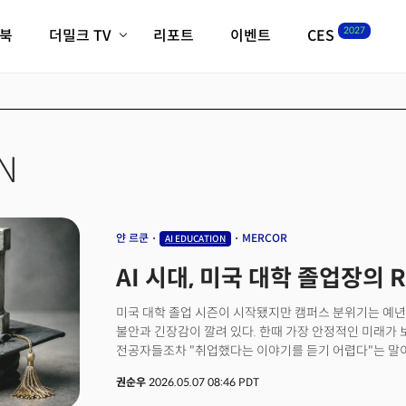
2027
이북
더밀크 TV
리포트
이벤트
CES
전체기사
K-웨이브
최신비디오
비디오
스타트업
혁신원정대
역사 및 개요
인자기(사람,돈,기술 이야기)
N
필드 가이드
크리스의 뉴욕 시그널
CES2027 with TheM
더밀크 아카데미
얀 르쿤
MERCOR
AI EDUCATION
더웨이브/트렌드쇼
AI 시대, 미국 대학 졸업장의 
밸리토크
미국 대학 졸업 시즌이 시작됐지만 캠퍼스 분위기는 예년
불안과 긴장감이 깔려 있다. 한때 가장 안정적인 미래가 
전공자들조차 "취업했다는 이야기를 듣기 어렵다"는 말
조지아공대의 한 교수는 "교수들도 정부 연구비 축소와 A
권순우
2026.05.07 08:46 PDT
(Postdoc)을 뽑지 못하는 악순환이 이어지고 있다"고 현 상황을 설명했다