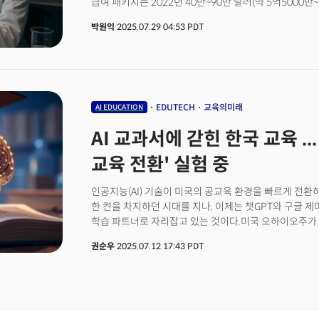
급여 패키지는 2022년 40만~90만 달러(약 5억5000만
있다. 더밀크와 정누리 교수와의 대담은 뇌과학 연구실을 넘
~200만달러(약 6억9000만~27억7000만원)로 껑충 뛰
구조적 한계, 그리고 미래 세대를 위한 대안까지 폭넓게 
박원익
2025.07.29 04:53 PDT
(약 97억원) 수준이며 일부는 1000만달러(약 138억원
AI는 방대한 정보를 저장하고 검색하지만, 인간의 뇌는 
설립한 메타의 경우 최근 오픈AI 인재 영입을 위해 최고 
선택 능력의 핵심이 바로 '억제의 힘'이다. 익숙한 것을 
제시했다는 발언까지 나왔다.&nbsp;👉관련 기사: “스포츠 
다른 관점으로 전환하는 능력, 이것이 AI가 쉽게 따라할
인재 쟁탈전👉관련 기사: 인재 가치 > 기업 가치 ‘AI 슈퍼인
챗GPT에 과도하게 의존하면 이 억제 능력이 약화될 수 
문화와 AI 의존성이 결합될 때, 그 위험성은 배가된다.
떠나 네이처급 과학자가 된 정누리 교수는 이제 '스파이
EDUTECH
교육의미래
AI EDUCATION
억제의 힘을 훈련시키는 방법을 제시한다. 추석 연휴, 가족
AI 교과서에 갇힌 한국 교육 ..
전략을 들어보자.
교육 전환' 실험 중
인공지능(AI) 기술이 미국의 공교육 환경을 빠르게 전환
한 켠을 차지하던 시대를 지나, 이제는 챗GPT와 구글 제미
학습 파트너로 자리잡고 있는 것이다.미국 오하이오주가 대
주 내 모든 공립 K-12 학교(유치원부터 고등학교)에서 A
권순우
2025.07.12 17:43 PDT
수립하도록 의무화했다. 챗GPT 등 생성형 AI 도구의 확
AI를 교육 혁신의 도구로 적극 활용하기 위한 움직임으로
선도적인 입법 사례로 평가받고 있다. 그동안 여러 주가 교
가이드라인 수준의 권고안을 발표한 바 있지만, 실제 정
오하이오주 콜럼버스 시 교육청의 크리스토퍼 록하트 최고