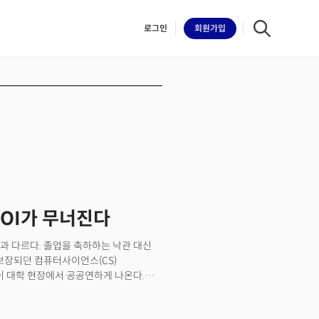
로그인
회원
가입
iilk
ROI가 무너진다
과 다르다. 졸업을 축하하는 낙관 대신
보장되던 컴퓨터사이언스(CS)
이 대학 현장에서 공공연하게 나온다.
I 산업 재편 여파로 대학원생과 포닥
. 실제로 2025년 뉴욕