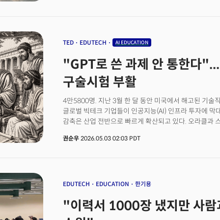
연방준비은행의 보고서에 따르면 최근 대학 졸업생의 약 
것으로 나타났다. 과거 안정적인 중산층으로의 진입로로
문턱이 전례 없이 높아진 것이다. 채용 플랫폼 핸드쉐이
분명하게 보여준다. 2024년 8월부터 2025년 8월 사이 
감소했고, 공고당 지원 건수는 26~30% 증가했다. 자
TED
EDUTECH
AI EDUCATION
이 모든 현상은 AI로 인한 급격한 구조적 변화에서 비롯됐
"GPT로 쓴 과제 안 통한다"..
크리스탈리나 게오르기에바는 AI가 향후 몇 년 안에 전 
것이라고 경고했다. 다리오 아모데이 앤트로픽 CEO는 신
구술시험 부활
대체될 것이라 주장하고, 마이크로소프트 AI 수장 무스타
못 박았다. 일련의 주장과 전망은 지금 막 졸업장을 받은
4만5800명. 지난 3월 한 달 동안 미국에서 해고된 기술
미국 대학생들은 어떻게 탈출구를 마련하고 있을까?
글로벌 빅테크 기업들이 인공지능(AI) 인프라 투자에 막
감축은 산업 전반으로 빠르게 확산되고 있다. 오라클과 스
구조조정을 단행했고, 핀테크 기업 블록(Block)은 전체 
권순우
2026.05.03 02:03 PDT
줄이겠다는 계획을 내놨다. 마이크로소프트는 미국 직원의
프로그램을 시행 중이며, 메타 역시 약 8000명 감원을 
내부에만 머물지 않는다는 점이다.대학과 취업 시장이 동
학생들은 얼어붙은 고용 시장에 대한 불안에 직면했다. 
다시 고민하는 움직임도 확산되고 있다.실제로 루미나 파운데이
EDUTECH
EDUCATION
한기용
(Gallup)의 설문조사에 따르면, 현재 미국 대학생의 14
"이력서 1000장 냈지만 사
전공 변경을 ‘매우 심각하게’ 고민하고 있다고 답했다. 또
있는 것으로 나타났다. 전체 학생의 16%는 AI가 미칠 