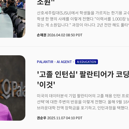
소원"
조사됐다. 전체 응답자의 63%에 달하는 학생들이 실제
있다는 의미다. AI가 교육과 커리어 경로 자체를 재편하고 
산호세주립대(SJSU)에서 학생들을 가르치는 한기용 교수
끝나는가... 미국 대학 위기가 한국에 던지는 질문
학생 한 명의 사례를 이렇게 전했다."이력서를 1,000장
갖는 게 소원입니다." 과장이 아니다. 2년 전만 해도 풀
전에는 인턴 자리 잡기도 힘들다는 수준이었는데, 지금은
손재권
2026.04.02 08:50 PDT
자체가 생기지 않는 지경이 됐다고 그는 말한다. 이 현상
자체가 근본적으로 변하고 있다는 신호다. 현재 실리콘밸리에서는 하나의 포지션이 열리면
일주일 안에 수천 건의 지원서가 몰린다. 문제는 이 중 대
스크리닝 단계에서 탈락한다는 점이다.'인터뷰'를 잡는 
20년 넘게 실리콘밸리에서 다양한 기업에 몸담으며 빅테크
PALANTIR
AI AGENT
AI EDUCATION
강단에 서는 동시에 링크드인 커리어 코칭(21기째), 스
'고졸 인턴십' 팔란티어가 코
병행하고 있다. 강단에서는 취업 시장의 최전선을 보고,
어떻게 달라지는지를 실시간으로 감지한다. 그 두 시각
'이것'
변화는 충격적이다.👉 AI와 직업의 미래: "정규직 사라
미국의 데이터분석 기업 팔란티어의 고졸 채용 인턴 프
선택'에 대한 주변의 반응을 이렇게 전했다. 올해 9월 1
브라운대학 전액 장학금을 포기하고, 인턴과정을 택했다. 자니니는 "주변에서 팔란티어
펠로우십을 해야한다고 조언한 사람은 단 한 명도 없었다
권순우
2025.11.07 04:10 PDT
인터뷰에서 말했다. 이어 인턴십 경험에 대해 "회사 미션
의사결정권이 놀라웠다"며 "어떤 회사가 입사 3일 차 