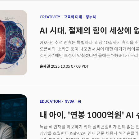
반문했다. 인공지능(AI)의 등장으로 인한 '대학무용론'이
고교 졸업생 인턴십이 프로그램이 주목받고 있다. '메리토크
Fellowship)'라는 이 프로그램은 500명이 넘는 고교 
CREATIVITY
교육의 미래
정누리
펠로우로 선발됐다. 팔란티어의 인턴십은 실리콘밸리에서
AI 시대, 절제의 힘이 세상에
대부분의 테크 기업이 여름 인턴에게 제한된 프로젝트를
운영하는 것과 달리, 팔란티어는 4개월 풀타임 프로그램
월 5400달러(약 780만원)의 급여를 받는다. 프로그
2025년 추석 연휴는 특별하다. 최장 10일까지 휴식을
학위 없이도 팔란티어 정규직으로 전환될 수 있는 기회가 
오픈AI의 '소라2' 등이 나오면서 AI에 대한 얘기가 테이
팔란티어, 고졸인재 채용... AI시대 '학위 무용론'
것인가?'에만 초점이 맞춰졌다면 올해는 "챗GPT가 우리 아이 숙제를 다 해준다", "AI 때문에
일자리가 사라질 것 같다", "이제 뭘 공부해야 하나" 이런
손재권
2025.10.05 07:08 PDT
이미지를 만들고, 코드를 짜고, 보고서를 작성하는 시대에
창의력은 어떻게 길러야 할까? 공부는 어떻게 해야 할까?
있을까? 더밀크는 이 질문에 답하기 위해 세계적 뇌과
박사를 만났다. 정 박사는 지난 4월 과학계 최고 권위지인 
억제가 학습을 조절한다(Goal-specific hippocampal inh
발표, 큰 주목을 받았다.네이처지는 "그의 연구가 뇌가
EDUCATION
NVDA
AI
기억하는지 그 메커니즘을 밝혀냈다"고 주목했다. 정 박
내 아이, '연봉 1000억원' 
기억하는 기재의 핵심은 '억제'다. 뇌의 억제성 뉴런이
오히려 그 순간에 대한 강한 기억이 형성된다는 것이다. 
특급 AI 인재를 확보하기 위해 실리콘밸리가 전례 없는 
돋보이게 하듯, 뇌는 '멈춤'을 통해 중요한 것을 선택한다
상상을 초월한다.&nbsp;AI 인재 전문 채용사 해리슨클
밝힌 것을 넘어, AI 시대 인간 고유의 능력이 무엇인지에