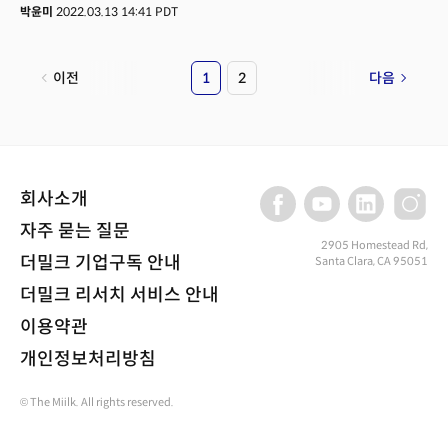
기술이다. 과연 체계적이고 반복적인 머신러닝, AI 기술이 창의성과 감성을
박윤미
2022.03.13 14:41 PDT
요하는 예술 분야에도 활용될 수 있을까?지난 11일(현지시각), 비트박서이자
크리에이티브 기술자인 해리 예프(Harry Yeff)가 사우스 바이 사우스 웨스트
(SXSW, South by South West) 컨퍼런스에 출연해 머신러닝과 AI는 음악
이전
1
2
다음
영역에서도 인간의 잠재력을 발휘할 수 있도록 한다고 주장했다. 그는 예술
분야에서 수집한 데이터 세트를 기반으로 한 AI를 통해 “인간과 인간의
상호작용에서 찾을 수 없는 놀라운 인사이트를 얻을 수 있다"고 말했다. 그는
‘립스 원(Reeps One)’이라는 아티스트로 활동 중이다. 예프는 예술과 기술의
융합 사례로 “Second self(세컨드 셀프, 두 번째 자아)”에 대해 설명했다.
Second self는 그가 그의 AI 비트박싱 디지털 트윈과 협업한 프로젝트다.
회사소개
음악 중에서도 음성에 집중하는 예프는 그가 공연할 때 만들어낸 소리를
기반으로 100시간 AI 오디오의 방대한 음성 데이터 세트를 사용해 이 작품을
자주 묻는 질문
만들었다. 예프는 이 데이터 샘플을 통해 수백 가지의 새로운 표현을 만들 수
2905 Homestead Rd,
더밀크 기업구독 안내
Santa Clara, CA 95051
있었다며 “이것은 완전히 새로운 작곡을 할 수 있는 새로운 팔레트였다”라고
말했다.
더밀크 리서치 서비스 안내
이용약관
개인정보처리방침
© The Miilk. All rights reserved.