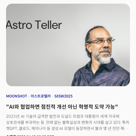
및 기술) 부문이 추가되면서 SXSW는 음악뿐만 아니라 영화와 기술 분야까지
아우르는 종합 문화 축제로 성장했다. '기술 컨퍼런스(쇼케이스)'나 '뮤직
페스티벌' '영화제'를 합친 이벤트다. 그래서 매년 40만명이 참가한다. 올해
(2025년)도 새 스타트업, 독립 예술가, 유명 연예인, 기술 혁신가 등이
한자리에 모여 각 분야의 경계를 허물고 새로운 창의적 협업이 이루어지는
혁신의 장이었다. 여기에 코로나 팬데믹 이후엔 기술 중심의 미래를 예측하는
이벤트로 자리매김했다. 세계적으로 유명한 미래학자들과 기술 전문가들이
총출동한다. 에이미 웹 FTSG 대표, 스캇 갤러웨이 뉴욕대 교수 등이 다가올
혁신적 변화에 대해 인사이트를 제시했다. 특히 올해 SXSW에서는
오픈AI(챗GPT), 엔트로픽(클로드), 구글(제미나이), 퍼플릭시티 등
거대언어모델(LLM) 기술이 급격히 발전하고 있는 가운데 '인간의 역할'은
무엇이며 AI 시대에 '창의성'은 어떻게 발현되는가에 대한 논의가 집중적으로
제기됐다. 과거 SXSW가 기술 혁신 자체에 초점을 맞췄다면, 2025년
세션들은 기술이 인간 경험을 어떻게 변화시키는지에 방점을 찍었다던 것.
특히 CES, MWC, GTC 등 글로벌 이벤트들이 '기술'과 '비즈니스'에 초점을
맞추는 것에 비해 SXSW2025에서는 ‘AI를 활용하는 인간’'에 대해 활발히
MOONSHOT
아스트로텔러
SXSW2025
논의됐다는 점이 가장 큰 특징이었다.
"AI와 협업하면 점진적 개선 아닌 혁명적 도약 가능"
2025년. AI 기술의 급격한 발전과 도널드 트럼프 대통령이 세계 각국에
상호관세를 부과하는 등. 전례 없는 불확실성과 변화의 시대를 살고 있다. 특히
챗GPT, 클로드, 제미나이 등 생성 AI 모델이 등장하면서 불과 몇 년 전만 해도
상상하기 어려웠던 일들이 현실이 되고 있다. AI는 우리의 일상과 업무 방식을