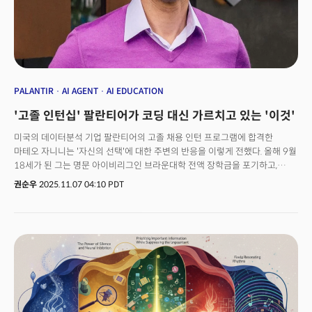
PALANTIR
AI AGENT
AI EDUCATION
'고졸 인턴십' 팔란티어가 코딩 대신 가르치고 있는 '이것'
미국의 데이터분석 기업 팔란티어의 고졸 채용 인턴 프로그램에 합격한
마테오 자니니는 '자신의 선택'에 대한 주변의 반응을 이렇게 전했다. 올해 9월
18세가 된 그는 명문 아이비리그인 브라운대학 전액 장학금을 포기하고,
인턴과정을 택했다. 자니니는 "주변에서 팔란티어의 펠로우십을 해야한다고
권순우
2025.11.07 04:10 PDT
조언한 사람은 단 한 명도 없었다"고 월스트리트저널(WSJ)과의 인터뷰에서
말했다. 이어 인턴십 경험에 대해 "회사 미션에 매력을 느끼고 내가 맡은
역할과 의사결정권이 놀라웠다"며 "어떤 회사가 입사 3일 차 인턴에게 진짜
프로젝트를 맡길까?"라며 반문했다. 인공지능(AI)의 등장으로 인한
'대학무용론'이 나오고 있는 가운데, 팔란티어의 최근 고교 졸업생 인턴십이
프로그램이 주목받고 있다. '메리토크라시 펠로우십(Meritocracy
Fellowship)'라는 이 프로그램은 500명이 넘는 고교 졸업생이 지원했고, 그중
22명이 1기 펠로우로 선발됐다. 팔란티어의 인턴십은 실리콘밸리에서도
이례적인 실험으로 평가받고 있다. 대부분의 테크 기업이 여름 인턴에게