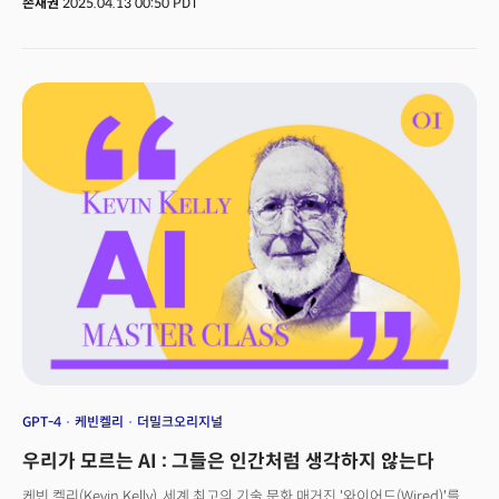
손재권
2025.04.13 00:50 PDT
변화시키고 있으며, 기존의 산업 구조와 직업의 개념마저 재정의하고 있다.
이러한 급격한 변화 속에서 단순히 점진적인 개선이 아닌 혁신적인 도약을
추구하는 '문샷(Moonshot)' 접근법은 더욱 중요한 의미를 갖는다. '달에
인간을 보내자'는 1960년대 케네디 대통령의 선언에서 영감을 받은 '문샷'은
불가능해 보이는 목표에 과감히 도전하는 혁신적인 프로젝트를 의미한다.
지난 10여년간 실리콘밸리 문화에 깊은 영향을 준 그의 문샷 씽킹은 점진적
개선(10% 향상)이 아닌 혁명적 도약(10배 향상)을 추구하는 사고방식이다.
2009년 구글의 자율주행차 프로젝트로 시작되어 현재 알파벳 산하의 독립
기업으로 성장한 '웨이모(Waymo)'. 지난 2013년 출시된 웨어러블 증강현실
(AR) 기기로 눈앞에 정보를 표시하며 음성 명령으로 제어할 수 있는 안경
형태의 디바이스인 구글 글래스(Google Glass). 드론을 활용한 상업적 배송
서비스 프로젝트로, 2014년에 시작되어 2019년 알파벳 산하의 독립 기업이
된 윙(Wing), 생명과학 연구와 헬스케어 기술 개발에 초점을 맞춘 기업으로,
2015년에 출범한 베릴리(Verily) 등이 대표적인 문샷 프로젝트로 꼽힌다.
그렇다면 AI 시대에 '문샷'은 어떤 의미를 지닐까? 문샷은 단순한 기술적
도전을 넘어 인류가 직면한 기후 변화, 질병, 불평등과 같은 복잡한 도전
과제들에 대한 근본적인 해결책을 모색하는 접근법이다. 이는 AI가 제공하는
새로운 가능성과 기술적 도약을 어떻게 인류의 가장 시급한 문제 해결에
적용할 수 있는지에 대한 철학적이고 실천적인 질문이 될 것이다. 더밀크는
GPT-4
케빈켈리
더밀크오리지널
지난 3월 미 텍사스 오스틴에서 열린 SXSW2025에서 구글에서 지난 15년간
우리가 모르는 AI : 그들은 인간처럼 생각하지 않는다
문샷 프로젝트를 주도하고 책임져온 아스트로 텔러 CEO가 '문샷 팟캐스트'
론칭 기념 패널 토론에 참여하고 인터뷰했다. AI 기술 혁명 시대에 문샷
케빈 켈리(Kevin Kelly). 세계 최고의 기술 문화 매거진 '와이어드(Wired)'를