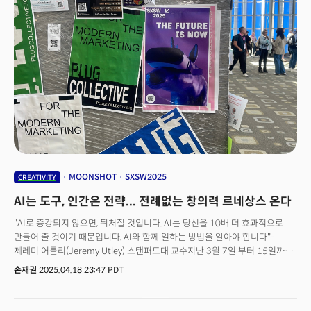
지에 "목표 특정적 해마 억제가 학습을 조절한다(Goal-specific
hippocampal inhibition gates learning)"는 논문을 발표, 큰 주목을 받았다.
네이처지는 "그의 연구가 뇌가 중요한 정보를 어떻게 선택적으로 기억하는지
그 메커니즘을 밝혀냈다"고 주목했다. 정 박사가 밝혀낸 뇌가 정보를
선택적으로 기억하는 기재의 핵심은 '억제'다. 뇌의 억제성 뉴런이 중요한
순간에 활동을 감소시키면서 오히려 그 순간에 대한 강한 기억이 형성된다는
것이다. 마치 음악에서 쉼표가 다음 악절을 더 돋보이게 하듯, 뇌는 '멈춤'을
통해 중요한 것을 선택한다. 이 발견은 단순히 쥐의 학습 메커니즘을 밝힌 것을
넘어, AI 시대 인간 고유의 능력이 무엇인지에 대한 근본적 통찰을 제공,
주목을 받고 있다. 더밀크와 정누리 교수와의 대담은 뇌과학 연구실을 넘어 AI
시대의 교육, 한국 사회의 구조적 한계, 그리고 미래 세대를 위한 대안까지
폭넓게 다뤘다. 그가 전하는 메시지는 명확했다. AI는 방대한 정보를 저장하고
검색하지만, 인간의 뇌는 무엇이 중요한지를 선택한다. 그리고 이 선택 능력의
MOONSHOT
SXSW2025
CREATIVITY
핵심이 바로 '억제의 힘'이다. 익숙한 것을 억제하고, 당연한 것에 질문을
AI는 도구, 인간은 전략... 전례없는 창의력 르네상스 온다
던지며, 다른 관점으로 전환하는 능력, 이것이 AI가 쉽게 따라할 수 없는 인간
고유의 창의성이다.하지만 챗GPT에 과도하게 의존하면 이 억제 능력이
"AI로 증강되지 않으면, 뒤처질 것입니다. AI는 당신을 10배 더 효과적으로
약화될 수 있다. 특히 질문하지 않는 한국의 교육 문화와 AI 의존성이 결합될
만들어 줄 것이기 때문입니다. AI와 함께 일하는 방법을 알아야 합니다"-
때, 그 위험성은 배가된다. 순천에서 태어나 단신으로 미국 유학을 떠나
제레미 어틀리(Jeremy Utley) 스탠퍼드대 교수지난 3월 7일 부터 15일까지
네이처급 과학자가 된 정누리 교수는 이제 '스파이 훈련소'라는 독특한
미 텍사스주 오스틴에서 열린 SXSW(사우스바이사우스웨스트)2025. 매년
손재권
2025.04.18 23:47 PDT
워크샵을 통해 억제의 힘을 훈련시키는 방법을 제시한다. 추석 연휴, 가족들과
3월에 개최되는 SXSW는 기술이 아니라 그 것을 활용하는 '인간'에 초점을
함께 나눌 수 있는 AI 시대 생존 전략을 들어보자.
맞춘 글로벌 컨퍼런스다. SXSW는 1987년 텍사스 오스틴에서 음악
페스티벌로 처음 시작된 후. 1994년부터 영화와 인터랙티브(디지털 미디어