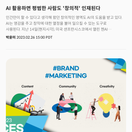
AI 활용하면 평범한 사람도 '창의적' 인재된다
인간만이 할 수 있다고 생각해 왔던 창의적인 영역도 AI의 도움을 받고 있다.
AI는 영감을 주고 창작에 대한 열정을 불어 일으킬 수 있는 도구로
사용된다. 지난 14일(현지시각), 미국 샌프란시스코에서 열린 젠AI
컨퍼런스에 글로벌 디지털 크리에이터 자크 킹(Zach King)이 참석해 창작에
박윤미
2023.02.26 15:00 PDT
AI를 활용할 수 있는 방법을 공유했다. 총 1억 1400만명 이상의 소셜 미디어
팔로워(틱톡 7350만 / 인스타그램 2470만 / 유튜브 1570만)를 보유한 미국
1인 미디어 제작자 킹은 비디오 편집 및 비주얼 이펙트를 이용한 마술 같은
동영상 콘텐츠로 유명하다. 그의 작품들은 소셜 미디어 플랫폼에서 수백만 회
이상 조회수를 기록해 인터넷상에서 큰 인기를 얻고 있다.