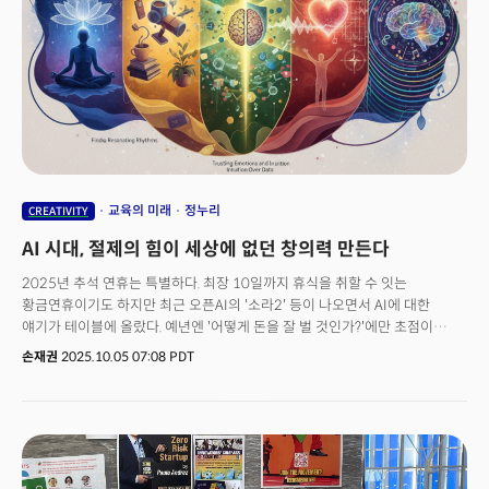
제한된 프로젝트를 주고 멘토링 위주로 프로그램을 운영하는 것과 달리,
팔란티어는 4개월 풀타임 프로그램을 설계했다. 펠로우로 선발된 인턴들은 월
5400달러(약 780만원)의 급여를 받는다. 프로그램을 성공적으로 마친
펠로우에게는 대학 학위 없이도 팔란티어 정규직으로 전환될 수 있는 기회가
주어진다. 💡"대학은 고장났다" 팔란티어, 고졸인재 채용... AI시대 '학위
무용론'
교육의 미래
정누리
CREATIVITY
AI 시대, 절제의 힘이 세상에 없던 창의력 만든다
2025년 추석 연휴는 특별하다. 최장 10일까지 휴식을 취할 수 잇는
황금연휴이기도 하지만 최근 오픈AI의 '소라2' 등이 나오면서 AI에 대한
얘기가 테이블에 올랐다. 예년엔 '어떻게 돈을 잘 벌 것인가?'에만 초점이
맞춰졌다면 올해는 "챗GPT가 우리 아이 숙제를 다 해준다", "AI 때문에
손재권
2025.10.05 07:08 PDT
일자리가 사라질 것 같다", "이제 뭘 공부해야 하나" 이런 고민들이 식탁 위에
오르내린다. AI가 이미지를 만들고, 코드를 짜고, 보고서를 작성하는 시대에
인간은 어떻게 살아야 할까? 특히 창의력은 어떻게 길러야 할까? 공부는
어떻게 해야 할까? 인간과 AI는 어떻게 차별화될 수 있을까? 더밀크는 이
질문에 답하기 위해 세계적 뇌과학자로 떠오르고 있는 정누리 조지아공대
박사를 만났다. 정 박사는 지난 4월 과학계 최고 권위지인 네이처(Nature)