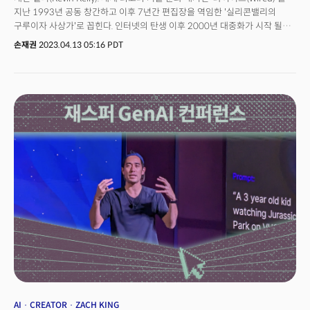
접근법이 갖는 의미와 가치, 그리고 실천 방법론에 대해 물었다. 이번 인터뷰는
지난 1993년 공동 창간하고 이후 7년간 편집장을 역임한 '실리콘밸리의
AI 기술이 가져올 미래를 단순히 수동적으로 받아들이는 것이 아니라 한국의
구루이자 사상가'로 꼽힌다. 인터넷의 탄생 이후 2000년 대중화가 시작 될
가치와 목표에 맞게 능동적으로 설계해 나가는 데 있어 중요한 통찰을
때까지 직접 지켜보며 세계로 확산된 인터넷 기술, 문화의 주역으로 꼽혔다.
손재권
2023.04.13 05:16 PDT
제공한다.
스티브 잡스와 빌 게이츠, 제프 베이조스 등이 애플, 마이크로소프트, 아마존을
창업했던 순간을 취재하고 전달했다. 기술만 전달하는 것이 아니라 이에
기반한 사회, 문화를 예리하게 분석해 통찰력 넘치는 글로 뉴욕타임즈로부터
'위대한 사상가'란 칭호를 얻기도 했다. 저서로는 5000일 후의 세계, 기술의
충격 등이 있다.인터넷의 탄생과 인터넷 비즈니스의 씨앗이 뿌려진 것을
목격하고 기록한 케빈 켈리. 그는 챗GPT와 GPT-4를 어떻게 평가하고
의미부여하고 있을까? 더밀크는 지난 3월 미 텍사스주 오스틴에서 열린
SXSW2023에서 케빈 켈리의 강연을 현장에서 취재하고 만났다. 그의 강연
직후 공교롭게도 오픈AI는 GPT-4를 공개했다. 그의 강연은 'AI
마스터클래스'라고 해도 과언이 아닐 정도로 통찰이 넘쳤다. 이에 더밀크는
케빈 켈리의 강연을 알기 쉽게 정리, 5회 시리즈로 연재한다. AI와 GPT 혁명의
본질을 이해하는데 도움을 얻을 수 있을 것이다.
AI
CREATOR
ZACH KING