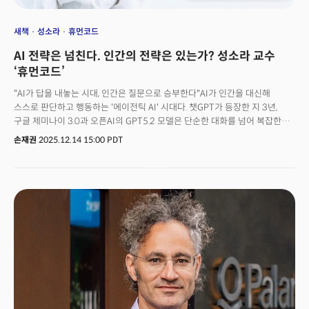
새책
성소라
휴먼코드
AI 전략은 넘친다. 인간의 전략은 있는가? 성소라 교수
‘휴먼코드’
"AI가 답을 내놓는 시대, 인간은 질문으로 승부한다"AI가 인간을 대신해
스스로 판단하고 행동하는 '에이전틱 AI' 시대다. 챗GPT가 등장한 지 3년,
구글 제미나이 3.0과 오픈AI의 GPT5.2 모델은 단순한 대화를 넘어 복잡한
업무를 자율적으로 수행하는 단계에 진입했다. 이 전환점에서 성소라 전
손재권
2025.12.14 15:00 PDT
워싱턴대학교 경영대학 교수가 AI 시대, 인간과 인간 조직의 전략을 제시한
화제의 신작, '휴먼코드'를 출간했다. 성 교수가 '휴먼 코드'를 통해 던지는
질문은 명확하다. AI 활용법(How-to)을 넘어, "인간만의 전략은
무엇인가?"라는 것이다.더밀크는 성소라 교수와의 심층 대담을 통해 AI 시대
인간 경쟁력의 본질을 탐색했다. 그가 제시하는 '휴먼 코드'는 단순한 생존
전략이 아니라, 기술이 사회의 규칙을 다시 쓰는 시대에 인간이 어떻게
주체성을 유지할 것인가에 대한 근본적 성찰이다.👉 『휴먼 코드: AI 시대,
인간으로 살아남는 법』 저자: 성소라 출판사: 더스퀘어