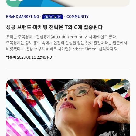
BRANDMARKETING
COMMUNITY
CREATIVITY
성공 브랜드∙마케팅 전략은 T와 C에 집중된다
우리는 주목경제 · 관심경제(attention economy) 시대에 살고 있다.
주목경제는 정보 홍수 속에서 인간의 관심을 얻는 것이 관건이라는 접근에서
비롯됐다. 노벨상 수상자 허버트 사이먼(Herbert Simon) 심리학자 및
경제학자는 “정보가 많으면 관심이 부족해진다"며 이 용어를 처음
박윤미
2023.01.11 22:45 PDT
사용했다. 소비자의 관심을 끌기 위해서는 단순한 '정보' 또는 '콘텐츠' 외에
특별한 것이 필요하다. 많은 비즈니스와 브랜드는 개인화, 창의력, 인간애 등
정보 이외의 것에서부터 파생된 참여도 높은 커뮤니티를 형성하기 시작했다.
최근 몇 년 간의 사건과 경험에 의해 온라인 쇼핑, 게임, 스트리밍 서비스와
같은 플랫폼이 활발해진 이유다. 지난 5일(현지시각), 미국 라스베이거스에서
열린 세계 최대 테크 전시회 CES2023에서 네 명의 마케팅 전문가들이 모여
자극과 정보가 범람하는 시대에 소비자의 마음을 사로잡는 방법에 대해
나눴다.미국 최대 식료품 배달업체 인스타카트 최고마케팅책임자(CMO)는
다양한 크리에이터, 인플루언서, 운동선수들과 파트너십을 맺어 ‘콘텐츠와
커머스의 융합’을 통해 소비자에게 영감을 준다고 전했다. 글로벌 게임 회사
라이엇 게임즈 마케팅 책임자는 ‘플레이어 커뮤니티’를 강조하며 플레이어가
자신보다 더 큰 무언가의 일부가 되도록 시즌마다 더 훌륭한 경험을
보장한다고 말했다. 대표적인 OTT(온라인 동영상 서비스) 플랫폼 넷플릭스