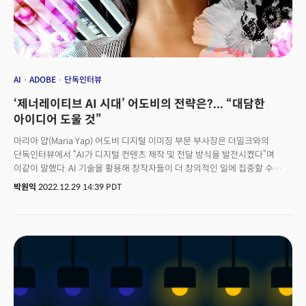
글로벌 광고 부문 사장은 “매력적인 콘텐츠가 없으면 넷플릭스 사업은 없는
것”이라며 “콘텐츠와 결합된 창의성이 엔진”이라고 주장했다. 다양성을
목표로 미디어 소유와 투자의 양상을 바꾸는 그룹 블랙의 최고경영자(CEO)는
콘텐츠뿐 아니라 웹3를 봐도 창의성과 포용성을 강조한다며 “창의성과
포용성은 오늘날 비즈니스의 기회”라고 전했다. 다음은 대담 전문이다.
AI
ADOBE
단독인터뷰
‘제너레이티브 AI 시대’ 어도비의 전략은?... “대담한
아이디어 도울 것”
마리아 얍(Maria Yap) 어도비 디지털 이미징 부문 부사장은 더밀크와의
단독인터뷰에서 “AI가 디지털 컨텐츠 제작 및 전달 방식을 발전시켰다”며
이같이 말했다. AI 기술을 활용해 창작자들이 더 창의적인 일에 집중할 수
있도록 돕고 있다는 설명이다. 얍 부사장은 어도비의 대표 이미지 편집 도구인
박원익
2022.12.29 14:39 PDT
포토샵(Photoshop), 라이트룸(Lightroom) 제품 개발을 총괄하고 있다.
디자이너 출신으로 25년간 어도비에 근무하며 다양한 어도비 제품 개발에
기여한 핵심 임원이다. 어도비는 2016년 자체 AI 엔진 ‘센세이(Sensei)’를
처음 선보인 후 포토샵, 프리미어 프로(Premiere Pro, 영상 편집 도구),
인디자인(InDesign, 인쇄·출판 레이아웃 도구) 등 다양한 제품에 이 기술을
적용해 왔다.