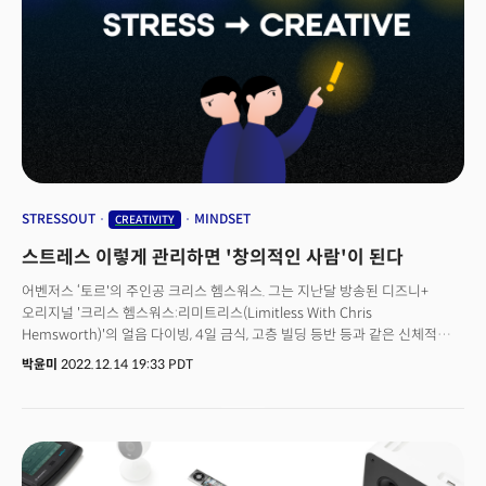
STRESSOUT
MINDSET
CREATIVITY
스트레스 이렇게 관리하면 '창의적인 사람'이 된다
어벤저스 ‘토르'의 주인공 크리스 헴스워스. 그는 지난달 방송된 디즈니+
오리지널 '크리스 헴스워스:리미트리스(Limitless With Chris
Hemsworth)'의 얼음 다이빙, 4일 금식, 고층 빌딩 등반 등과 같은 신체적
도전을 통해 인간의 한계를 극복하려는 프로그램에 출연, 화제를 모았다. 이
박윤미
2022.12.14 19:33 PDT
6부작 내셔널지오그래픽 다큐멘터리는 인간이 더 오래, 더 잘 살 수 있는
방법을 탐구한다. 인간이 더 오래, 더 잘 살기 위해서 ‘스트레스'는 빼놓을 수
없는 중요한 주제다. 헴스워스는 몸에 육체적 스트레스를 주고 생명력을
유지하려는 시도를 했다. 일부러 스트레스를 받으면서 이를 극복화려한
것이다. 모두 "스트레스 받지마"라며 스트레스를 피하려만 한다. 하지만