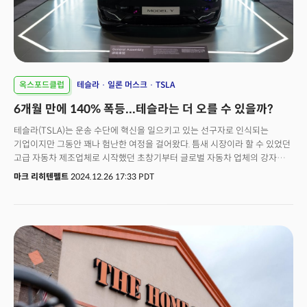
옥스포드클럽
테슬라
일론 머스크
TSLA
6개월 만에 140% 폭등...테슬라는 더 오를 수 있을까?
테슬라(TSLA)는 운송 수단에 혁신을 일으키고 있는 선구자로 인식되는
기업이지만 그동안 꽤나 험난한 여정을 걸어왔다. 틈새 시장이라 할 수 있었던
고급 자동차 제조업체로 시작했던 초창기부터 글로벌 자동차 업체의 강자로
자리매김한 현재에 이르기까지 테슬라는 자동차부터 에너지, 기술에 대한
마크 리히텐펠트
2024.12.26 17:33 PDT
우리의 생각을 변화시키고 있다. 우린 지난 4월에 테슬라의 밸류에이션
평가에 있어 '적정 가치' 등급을 부여했지만 그 이후로 많은 변화가 있었다.
특히 최근 주가는 폭발적인 상승세를 보이고 있다. 2023년 초 110달러로
최저점을 기록한 이후 주가는 453달러로 무려 300% 수준의 폭발적인
상승세를 보였다. 투자자들은 전기차 회사의 잠재력 외에도 인공지능
이니셔티브와 자율 주행 기술에 대한 잠재력에 큰 베팅을 하면서 지난 몇 달
동안 주가는 두 배가 넘게 올랐다.