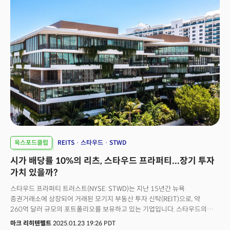
옥스포드클럽
REITS
스타우드
STWD
시가 배당률 10%의 리츠, 스타우드 프라퍼티...장기 투자
가치 있을까?
스타우드 프라퍼티 트러스트(NYSE: STWD)는 지난 15년간 뉴욕
증권거래소에 상장되어 거래된 모기지 부동산 투자 신탁(REIT)으로, 약
260억 달러 규모의 포트폴리오를 보유하고 있는 기업입니다. 스타우드의
포트폴리오는 상업 및 주거용 부동산 대출로 구성되어 있으며, 안정적인 현금
마크 리히텐펠트
2025.01.23 19:26 PDT
흐름 창출에 중점을 둡니다. 리츠(REITs)는 법적으로 수익의 90% 이상을