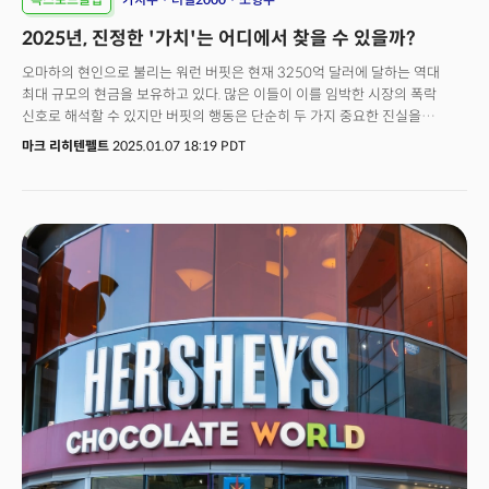
2025년, 진정한 '가치'는 어디에서 찾을 수 있을까?
오마하의 현인으로 불리는 워런 버핏은 현재 3250억 달러에 달하는 역대
최대 규모의 현금을 보유하고 있다. 많은 이들이 이를 임박한 시장의 폭락
신호로 해석할 수 있지만 버핏의 행동은 단순히 두 가지 중요한 진실을
반영하고 있다. 첫 번째 진실은 주식 투자에서 얻는 보상이 언제나 위험과
마크 리히텐펠트
2025.01.07 18:19 PDT
균형을 이루어야 한다는 것이다. 하지만 현재 주식시장은 위험과 보상의
균형이 점점 더 매력적이지 않게 변하고 있다. 이를 설명하는 핵심 지표가 바로
주식의 '위험 프리미엄'이다. 이는 안전자산인 국채와 비교했을때 주식 투자로
얻을 수 있는 추가 수익을 나타낸다.주식 투자는 안전자산인 국채보다 더 높은
위험을 감수해야 하므로 더 큰 수익을 기대할 수 있다. 그러나 현재 이 추가
수익에 대한 기대는 2000년대 초반 이후 가장 낮은 수준으로 하락했다. 이는
주식시장이 고평가되고 있다는 강력한 신호로 특히 대형주들이 지나치게 높은
밸류에이션으로 거래되고 있다는 점이 우려스럽다.현재 S&P500은 미래
수익의 약 25배 수준에서 거래되고 있다. 이는 역사적 평균을 훨씬 웃도는
수준으로 정상으로 돌아가려면 향후 10년간 매년 약 3%씩 가치가 하락해야
한다는 분석이 나온다.