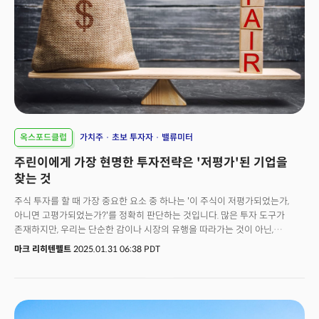
옥스포드클럽
가치주
초보 투자자
밸류미터
주린이에게 가장 현명한 투자전략은 '저평가'된 기업을
찾는 것
주식 투자를 할 때 가장 중요한 요소 중 하나는 '이 주식이 저평가되었는가,
아니면 고평가되었는가?'를 정확히 판단하는 것입니다. 많은 투자 도구가
존재하지만, 우리는 단순한 감이나 시장의 유행을 따라가는 것이 아닌,
객관적인 평가 기준을 적용한 시스템을 만들고자 했습니다. 그 결과 탄생한
마크 리히텐펠트
2025.01.31 06:38 PDT
것이 바로 옥스포드 클럽만의 '밸류미터(Value Meter)'입니다.