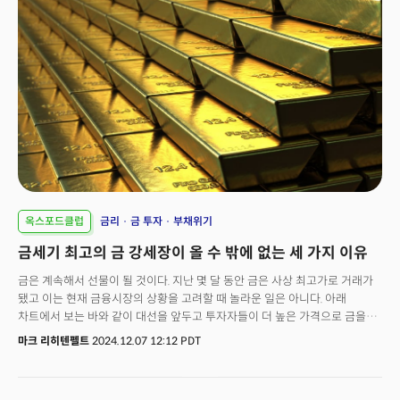
옥스포드클럽
금리
금 투자
부채위기
금세기 최고의 금 강세장이 올 수 밖에 없는 세 가지 이유
금은 계속해서 선물이 될 것이다. 지난 몇 달 동안 금은 사상 최고가로 거래가
됐고 이는 현재 금융시장의 상황을 고려할 때 놀라운 일은 아니다. 아래
차트에서 보는 바와 같이 대선을 앞두고 투자자들이 더 높은 가격으로 금을
사들이면서 10월에 금은 온스당 2700달러가 넘으며 사상 최고가를
마크 리히텐펠트
2024.12.07 12:12 PDT
기록했다.