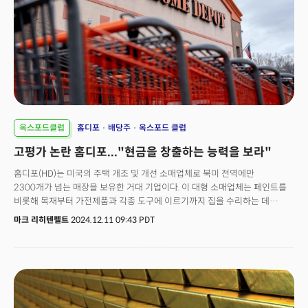
옥스포드클럽
홈디포
배당주
옥스포드 클럽
고평가 논란 홈디포..."현금을 창출하는 능력을 보라"
홈디포(HD)는 미국의 주택 개조 및 개선 소매업체로 북미 전역에만
2300개가 넘는 매장을 보유한 거대 기업이다. 이 대형 소매업체는 페인트를
비롯해 목재부터 가전제품과 각종 도구에 이르기까지 집을 수리하는 데
필요한 모든 것을 판매, 전문가와 집을 스스로 고치길 원하는 DIY(Do-It-
마크 리히텐펠트
2024.12.11 09:43 PDT
Yourself) 애호가 모두에게 가장 선호하는 이름이 됐다. 하지만 홈디포의 최근
1년 동안의 주가를 보면 거의 롤러코스터를 타는 것 같은 심한 변동성을 보인
것을 알 수 있다. 홈디포 주가는 2023년 10월 270달러로 저점을 기록한 이후
극적으로 전환하며 최근에는 420달러 이상으로 급등해 새로운 최고가를
기록했다.