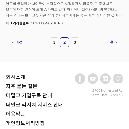
연준의 금리인하 사이클이 본격적으로 시작되면서 금융주, 그 중에서도
보험에 대한 관심이 크게 증가하고 있다. 허리케인 헬렌과 밀턴의 영향으로
최근 약세를 보이고 있지만 장기 투자자들에게는 좋은 매수 기회가 될 것이란
분석이다. 연준의 금리인하가 시작되면 가장 큰 수혜를 받는 산업으로 금융주,
마크 리히텐펠트
2024.11.04 07:10 PDT
특히 보험주가 꼽히는데 그 특수한 산업 구조로 인해 투자 매력도가 크게
증가하기 때문이다. 1. 보험사는 고객으로부터 받는 보험료를 안정적인 채권에
재투자하는데 금리가 인하되기 시작하면 채권의 가격이 상승하기 시작한다.
이전
1
2
3
다음
보험사의 자산 포트폴리오에 채권 가격이 상승하면 수익성에 긍정적인 영향을
미쳐 회사의 장부상 자산 가치가 증가한다. 2. 연준이 금리인하를 시작한다는
의미는 경제의 불확실성이 커진다는 의미도 된다. 하지만 생명보험과
건강보험, 자동차 보험 등은 필수적인 서비스로써 경제 상황에 상관없이
꾸준히 유지되는 경향이 있어 침체 시 대출 문제가 있을 수 있는 은행과는
다르게 방어주로 인식된다.3. 금리인하로 대출 금리가 낮아지면 소비자들이
회사소개
여유 자금을 활용해 다양한 보험 상품에 가입할 여지가 커지기 때문에 보험
수요는 더 증가한다.
자주 묻는 질문
2905 Homestead Rd,
더밀크 기업구독 안내
Santa Clara, CA 95051
더밀크 리서치 서비스 안내
이용약관
개인정보처리방침