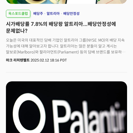
옥스포드클럽
배당주
알트리아
배당안정성
시가배당률 7.8%의 배당왕 알트리아...배당안정성에
문제없나?
오늘은 미국의 대표적인 담배 기업인 알트리아 그룹(NYSE: MO)의 배당 지속
가능성에 대해 알아보고자 합니다. 알트리아는 많은 분들이 알고 계시는
말보로(Marlboro)와 팔리아먼트(Parliament) 등의 담배 브랜드를 보유하고
있는 세계 최대의 담배 기업입니다.최근에는&nbsp;씹는 담배 브랜드인
마크 리히텐펠트
2025.02.12 18:16 PDT
코펜하겐(Copenhagen)과 전자담배 브랜드인 엔조이(NJOY)로
포트폴리오의 다각화와 변화를 꾀하고 있습니다. 기업의 슬로건은 "흡연을
넘어선 변화(Moving Beyond Smoking)"이지만 여전히 매출의 대부분을
전통적인 담배 제품에서 창출하고 있습니다.&nbsp;하지만 최근 알트리아는
장기적인 담배 소비 감소 트렌드의 영향을 받으며 실적 부진에 시달리고
있습니다. 2024년 알트리아의 총매출은 240억 달러로 전년 대비 1.9%
감소하였으며 담배 사업 매출은 210억 달러로 2.5%가
줄어들었습니다.&nbsp;그럼에도 알트리아는 여전히 S&P500 기업 중 최고
수준의 배당 수익률을 기록하고 있습니다. 현재 주당 배당금은 1.02달러로
배당 수익률은 7.8%에 달합니다. 기존의 배당 수익률 1위였던 월그린이
배당을 중단하면서 이제 알트리아가 시가배당률이 가장 높은 배당왕
(Dividend King) 기업으로 자리를 잡았습니다.&nbsp;문제는 알트리아의