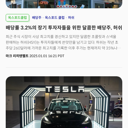
옥스포드클럽
배당주
옥스포드 클럽
허쉬
배당률 3.2%의 장기 투자자들을 위한 달콤한 배당주, 허쉬
최근 주식 시장이 사상 최고치를 경신하고 있지만 달콤한 초콜릿과 스낵을
판매하는 허쉬(HSY)는 투자자들에게 쓴맛만을 남기고 있다. 허쉬는 작년 초
주당 260달러에 가까운 최고치를 기록한 이후 주가는 현재까지 약 35%나
하락한 170달러까지 떨어졌다. 하지만 리즈 피넛버터 컵에서 초콜릿
마크 리히텐펠트
2025.01.01 16:21 PDT
껍질보다 더 중요한 건 그 안에 있는 내용물인 피넛버터인 것처럼 이 기업에는
주가가 보여주는 것보다 더 많은 것이 있다.