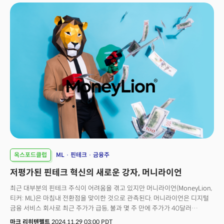
옥스포드클럽
ML
핀테크
금융주
저평가된 핀테크 혁신의 새로운 강자, 머니라이언
최근 대부분의 핀테크 주식이 어려움을 겪고 있지만 머니라이언(MoneyLion,
티커: ML)은 마침내 전환점을 맞이한 것으로 관측된다. 머니라이언은 디지털
금융 서비스 회사로 최근 주가가 급등, 불과 몇 주 만에 주가가 40달러
미만에서 75달러 이상으로 상승했다.
마크 리히텐펠트
2024.11.29 03:00 PDT