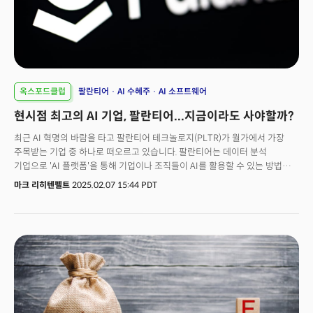
배당이 계속 유지될 수 있는지 여부입니다.&nbsp;
옥스포드클럽
팔란티어
AI 수혜주
AI 소프트웨어
현시점 최고의 AI 기업, 팔란티어...지금이라도 사야할까?
최근 AI 혁명의 바람을 타고 팔란티어 테크놀로지(PLTR)가 월가에서 가장
주목받는 기업 중 하나로 떠오르고 있습니다. 팔란티어는 데이터 분석
기업으로 'AI 플랫폼'을 통해 기업이나 조직들이 AI를 활용할 수 있는 방법을
돕고 있고 주가는 지난 2년 동안 무려 10배 이상 급등했습니다. 특히 2025년
마크 리히텐펠트
2025.02.07 15:44 PDT
들어서는 S&P500 기업 중 가장 높은 48%의 상승률을 기록하며 투자자들의
관심을 한 몸에 받고 있습니다. 과연 팔란티어는 더 오를 수 있을까요?