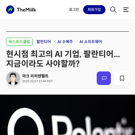
로그인
회원
가입
옥스포드클럽
팔란티어
AI 수혜주
AI 소프트웨어
현시점 최고의 AI 기업, 팔란티어...
지금이라도 사야할까?
마크 리히텐펠트
2025.02.07 15:44 PDT