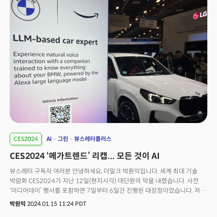
원하고, 영상 콘텐츠를 배포할 수 있기 때문에 자동차를 새로운 컴퓨팅
공간으로 만드는 모든 수단을 동원할 수 있다"고 설명했다. 그러면서 "이것은
혁명이다. 이는 자동차 회사와 퀄컴에 엄청난 기회가 될 것"이라고 강조했다.
실제 퀄컴은 자동차 산업 부문에서 혁신을 가속화하고 있다. CES2024에서도
퀄컴은 업그레이드 된 '스냅드래곤 디지털 섀시' 포트폴리오를 공개했다.
스냅드래곤은 퀄컴이 개발한 모바일 시스템온칩(SoC)으로 스냅드래곤
디지털 섀시는 생성AI를 탑재, 스마트 차량 기능을 한데 모은 AI 하드웨어와
소프트웨어 솔루션을 통합한 플랫폼이다. 이 뿐만이 아니다. 퀄컴은 LTE, 5G,
연결성, 차량 간 통신(V2X), 와이파이, 블루투스, 위성 통신, 정밀 위치 측정 등
안전성과 연결성을 높이기 위한 스냅드래곤 오토 커넥티비티 플랫폼을
비롯해, 향상된 그래픽과 멀티미디어, 인공지능 기능을 탑재한 스냅드래곤
콕핏 플랫폼, 자율주행 운전 시스템 온 칩(SoC) 중 하나로 완성차 업체가
효율적인 자율주행(AD) 솔루션을 구축할 수 있도록 돕는 스냅드래곤 라이드
플랫폼 등을 CES를 통해 선보였다. 이번 박람회에서 퀄컴은 HL그룹의
자율주행 솔루션 전문기업 HL클레무브와 파트너십을 통해 자율주행 고성능
CES2024
AI
그린
뷰스레터플러스
컴퓨터(HPC)를 개발하기로 하는 등 다양한 파트너십을 구축하면서 자동차
CES2024 ‘메가트렌드’ 리캡... 모든 것이 AI
부문 입지를 강화하고 있다.
뷰스레터 구독자 여러분 안녕하세요, 더밀크 박원익입니다. 세계 최대 기술
박람회 CES2024가 지난 12일(현지시각) 대단원의 막을 내렸습니다. 사전
‘미디어데이’ 행사를 포함하면 7일부터 6일간 진행된 대장정이었습니다. 저도
지난 일주일간 현장 구석구석을 누볐습니다. CES 주관사 CTA가 12일 밝힌
박원익
2024.01.15 11:24 PDT
바에 따르면 이번 CES2024에는 스타트업 1400개를 포함, 전 세계에서