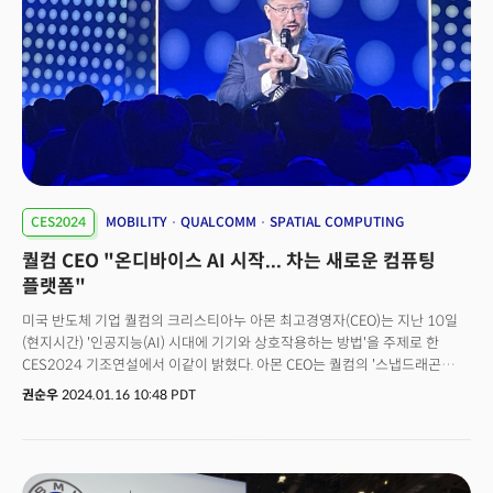
CES2024
MOBILITY
QUALCOMM
SPATIAL COMPUTING
퀄컴 CEO "온디바이스 AI 시작... 차는 새로운 컴퓨팅
플랫폼"
미국 반도체 기업 퀄컴의 크리스티아누 아몬 최고경영자(CEO)는 지난 10일
(현지시간) '인공지능(AI) 시대에 기기와 상호작용하는 방법'을 주제로 한
CES2024 기조연설에서 이같이 밝혔다. 아몬 CEO는 퀄컴의 '스냅드래곤
디지털 콕핏' 등을 언급하면서 "자동차 안에서 생산성을 발휘하고, 사람들과
권순우
2024.01.16 10:48 PDT
소통하는 등 새로운 컴퓨팅 공간이 됐다"고 강조했다. 이날 기조연설은 리즈
클라만 폭스 비즈니스 앵커와의 대담 형식으로 진행됐다. 아몬 CEO는
세일즈포스와의 파트너십을 예로 들었다. 그는 "자동차에서 세일스포스의
CRM을 수행할 수 있다"며 "보험회사가 자동차에 서비스를 내장하기를