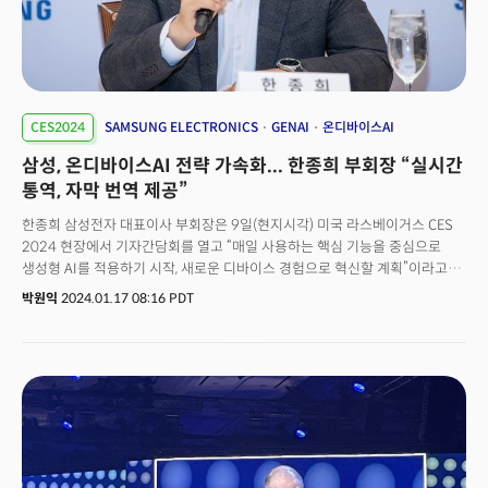
자체적으로 베스트 CES 상을 선정, 보도하지만 선정 기준에 대해 의문이
많았다"며 "CES도 성격이 TV나 가전 전시에서 융합 테크 엑스포로 성격이
바뀌었기 때문에 이 같은 흐름을 반영해야 한다고 보고 상을 선정하게 됐다"고
취지를 밝혔다. 이어 "한국은 글로벌 혁신 커뮤니티에 중요한 플레이어로서
이젠 기술 리더십을 가져갈 필요가 있다"며 "CES와 같은 이벤트를 통한
모멘텀이 필요하다고 판단해 어워드를 신설하게 됐다"고 설명했다.향후,
CES2024
SAMSUNG ELECTRONICS
GENAI
온디바이스AI
더밀크는 어워드 수상 기업들에게 상을 전달할 예정이다. 아울러
삼성, 온디바이스AI 전략 가속화... 한종희 부회장 “실시간
실리콘밸리의 테크 전문 미디어인 우버기즈모의 보도를 통해 더밀크의 어워드
신설 여부와 수상작에 대한 소개가 이뤄진다. 이번에 처음으로 신설된
통역, 자막 번역 제공”
더밀크의 CES 베스트 이노베이션 어워드 수상 기업들은 한국, 프랑스,
한종희 삼성전자 대표이사 부회장은 9일(현지시각) 미국 라스베이거스 CES
미국에서 각각 2개 기업이 선정되었으며, 일본의 1개 기업도 포함됐다. 다양한
2024 현장에서 기자간담회를 열고 “매일 사용하는 핵심 기능을 중심으로
국가에서 선정된 분야별 어워드 수상작을 소개한다.
생성형 AI를 적용하기 시작, 새로운 디바이스 경험으로 혁신할 계획”이라고
밝혔다.한 부회장은 “스마트폰, TV·가전, 자동차까지 연결된 사용자 경험은
박원익
2024.01.17 08:16 PDT
보다 정교하게 개인화된 서비스로 발전하고 있다”며 “여기에 AI가 접목돼
기기 간 연결 경험을 넘어 고객을 가장 잘 이해하는 차원이 다른 경험을
제공하게 될 것”이라고 강조했다.