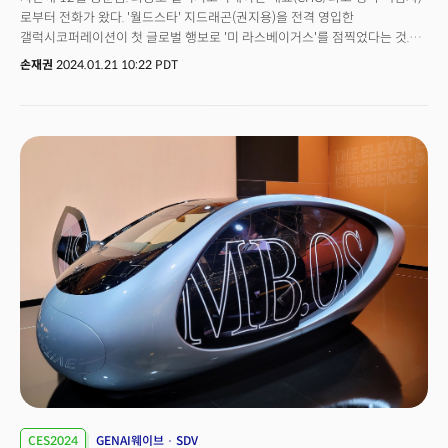
로부터 전화가 왔다. '월드스타' 지드래곤(권지용)을 전격 영입한
갤럭시코퍼레이션이 첫 글로벌 행보로 '미 라스베이거스'를 점찍었다는 것.
처음엔 "무슨 소리인가?"란 생각이 들었다. 아직 지드래곤의 영입 사실이
손재권
2024.01.21 10:22 PDT
알려지지 않았기 때문. 더구나 당시 지드래곤의 마약 투약 혐의가 '무혐의'로
확정되기 전이었다. 하지만 그는 '무혐의'를 확신하고 있었고 무혐의 발표 이후
계획을 세우고 있었다. 지드래곤을 영입한 갤럭시코퍼레이션은 한국에서
'셀럽의 셀럽'으로 불리는 지드래곤을 '월드스타의 월드스타'로
포지셔닝한다는 계획을 밝혔다. 마약 투약 무혐의를 굳게 믿고 있던 최 대표는
지드래곤의 월드투어 계획을 구상해왔다. 갤럭시코퍼레이션은 지난해
넷플릭스 '피지컬 100'을 제작, 센세이션을 일으키며 일약 한국 엔터테인먼트
업계 신성으로 부상했다. 지난 2020년 앰넷의 '부캐선발대회', 2021년
TV조선 '부캐전성시대', 2022년 '아바드림' 등을 제작했다. 이어 MBC와 공동
제작한 '피지컬100'이 대박을 터트리면서 메이저 제작사로 올라설 준비를
하고 있었다. 피지컬 100을 연출한 장호기 전 MBC PC를 영입, 콘텐츠 레이블
'스튜디오27'을 만들고 '피지컬 100 유니버스' 제작도 계획 중이다. 갤럭시의
'피지컬100 유니버스'는 마블 시네마틱 유니버스(MCU)처럼 만든다는
구상이었다. 기존 피지컬100이 '한국인 버전'인 만큼 시즌 2, 3에서는 글로벌
버전으로 만들고(현재 시즌2를 제작 중이다). 이후 스포츠 경기인 '올림픽'처럼
발전시킨다는 것. 그 과정에서 수많은 캐릭터를 만들어낼 수 있다. 피지컬 100
대성공 이후 글로벌 콘텐츠 업계 및 빅머니 들로부터 다양한 제안을 받았고
메타버스 AI 콘텐츠 제작사에서 향후 글로벌 콘텐츠 IP를 보유한 종합
엔터테인먼트 기업으로 도약을 계획하고 있었다. 이 과정에서 YG와 전속 계약
CES2024
GENAI웨이브
SDV