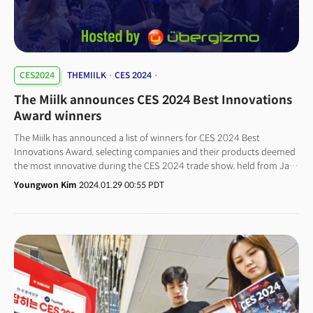
시작, 기업전시관(전북공동관 8개, 전북지역대학 LINC공동관 8개), 드론축구
홍보관, CES 이미지 배경 포토존을 이용 후 초청강연, 참가기업 리뷰, 정책제언
순으로 진행됐다.특히 기업전시관에서는 CES2024에서 글로벌 시장에
선보인 전북공동관 참가 8개 기업과, 전북지역대학 LINC사업단 기술이전 8개
기업의 K-전북 제품과 서비스, 기술 등을 전시해 도민들에게 직접 소개하는
시간을 가졌다.
CES2024
THEMIILK
CES 2024
CES 2024 BEST INNOVATION AWARDS
The Miilk announces CES 2024 Best Innovations
Award winners
The Miilk has announced a list of winners for CES 2024 Best
Innovations Award, selecting companies and their products deemed
the most innovative during the CES 2024 trade show, held from Jan
10-12, with collaborate with Ubergizmo. The media company has
Youngwon Kim
2024.01.29 00:55 PDT
become the official media partner of CTA, the organizer of the annual
technology trade fair CES, starting from this year. The award event
aims to recognize innovative products and services showcased at the
annual CES trade fair.At the inaugural award event, L'Oréal (France),
Withings (France), Midbar (South Korea), Amazon Automotive (U.S.),
Panasonic (Japan), Mandro (South Korea), and Emperor Pantomime
(U.S.) were chosen as the winners.The Miilk picked winners in seven
industrial categories—Living, Health, Food, Mobility, Social,
Environment, and Industrial, avoiding specific product