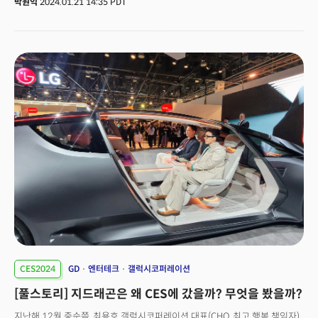
박원익
2024.01.21 14:35 PDT
공개적으로 밝힌 것이다. AGI는 인간과 비슷한 수준, 혹은 인간을 뛰어넘은
인공지능을 뜻하는 용어다. 저커버그의 이 발언은 챗GPT 개발사인 오픈AI와
오픈AI에 투자한 마이크로소프트, 그리고 최근 GPT-4 수준의 AI 모델
‘제미나이(Gemini)’를 발표한 구글에 대한 일종의 선전포고로 받아들여졌다.
선두 기업의 질주를 그냥 앉아서 보고만 있지 않겠다는 뉘앙스다. 저커버그
CEO는 “‘레이밴 메타 스마트 글래스’ 같은 새로운 AI 중심 컴퓨팅 기기를
개발하는 과정도 매우 흥미진진하다”며 “우리는 (AI 시대를) 이제 막 시작했다.
곧 더 많은 것들이 출시될 예정”이라고 했다. 저커버그 CEO의 발언은 가장
강력한 AI 모델, 이른바 AGI를 향한 빅테크들의 경쟁이 본격적으로
시작됐다는 신호다. 2022년 11월 30일 챗GPT의 출시로 촉발된 생성형 AI
혁명이 앞으로 계속 이어질 ‘메가 트렌드’라는 상징이기도 하다.
CES2024
GD
엔터테크
갤럭시코퍼레이션
[풀스토리] 지드래곤은 왜 CES에 갔을까? 무엇을 봤을까?
지난해 12월 중순쯤. 최용호 갤럭시코퍼레이션 대표(CHO, 최고 행복 책임자)