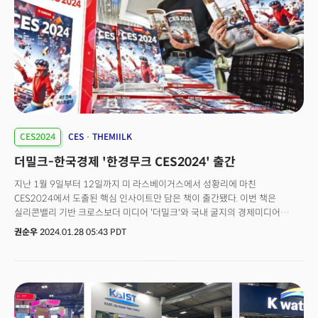
categorizations like TV and smartphone.The criteria were based on
three main pillars: the purpose of companies or their products for
humanity (purpose), the degree of technological innovation
(innovation), and the potential for commercialization
(commercialization).The panel of judges for the award consisted of
Youngsup Joo, a distinguished professor at Seoul National University
and former chairman of the Korea ICT Convergence Network ), Yong-
duk Lee, CEO of Dream N Future Labs and former NVIDIA Korea head,
Hyung-uk Choi, CEO of Future Designers, Gumin Jeong, professor at
Kookmin University, and Jaekwon Son, CEO of The Milk.“There has
CES2024
CES
THEMIILK
been growing calls for new types of awards that truly recognize
더밀크-한국경제 '한경무크 CES2024' 출간
innovation and potential” said The Miilk CEO Son, citing questions
over the selection criteria of those held by other media outlets, such
지난 1월 9일부터 12일까지 미 라스베이거스에서 성황리에 마친
as CNET and The Verge. “The new awards signal a shift from
CES2024에서 도출된 핵심 인사이트만 담은 책이 출간됐다. 이번 책은
traditional exhibitions mainly featuring TVs and home appliances to
실리콘밸리 기반 크로스보더 미디어 '더밀크'와 국내 굴지의 경제미디어
a convergence technology expo,” he said.He also said that South
그룹인 한국경제가 함께 펴낸 것이어서 주목된다. 더밀크와 한국경제는
권순우
2024.01.28 05:43 PDT
Korean positions itself as an important player in the global
CES2024의 액기스만을 담은 '한경Mook CES2024'를 26일 발간했다고
innovation community, and the the launch of the event will help
밝혔다. 지난 2021년부터 발간된 '한경Mook CES' 시리즈는 쇼 종료 후 가장
gather momentum through global events like CES. While presenting
먼저 발행되는 대중서로 큰 인기를 모았다. 빠르고 정확한 이슈 분석과
the awards to the winners, The Miilk will collaborate with Silicon
일목요연한 편집을 인정받아 매년 1만 권 이상의 판매고를 올리고 있다.
Valley tech media outlet UberGismo, which will also make the
올해는 '더밀크’와 협업, 전문성과 현장감을 한층 높인 것이 특징이다. 이번
announcements and provide coverage of the winning firms and their
책은 손재권 더밀크 대표가 이끄는 현장 취재팀과 리서치팀 그리고 주영섭