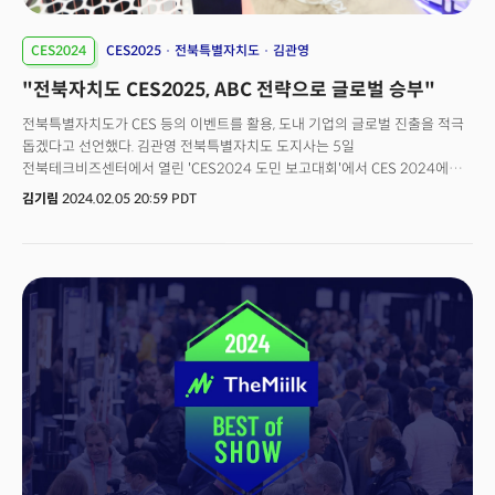
CES2024
CES2025
전북특별자치도
김관영
"전북자치도 CES2025, ABC 전략으로 글로벌 승부"
전북특별자치도가 CES 등의 이벤트를 활용, 도내 기업의 글로벌 진출을 적극
돕겠다고 선언했다. 김관영 전북특별자치도 도지사는 5일
전북테크비즈센터에서 열린 'CES2024 도민 보고대회'에서 CES 2024에서
인공지능(AI), 모빌리티, 로봇, 에너지 등 분야 세계적인 혁신 기술과 제품을
김기림
2024.02.05 20:59 PDT
보고 참관하면서 벅찬 감동을 받았고, 도내 기업들의 지원방안을 고민하게
됐다” 며 “이번 도민 보고대회를 통해 도내 기업들의 글로벌 네트워크가
확장되는 계기를 마련하고, 내년도 CES 2025 참가 준비에도 최선을
다하겠다”고 말했다. 이날 도민 보고대회는 지난 1월 9~12일(현지시간) 미국
라스베이거스에서 열린 CES2024에서 나온 미래 신기술과 혁신 제품 등을
도민들과 공유하고, 오는 CES2025에 참여를 계획하고 있는 도내
스타트업들의 지원 및 대학생 참여기회 확대를 위해 마련됐다.김관영
도지사와 나인권 전북특별자치도의회 농산업경제위원장, 양오봉 전북대총장,
이규택 전북테크노파크 원장, 강영재 전북창조경제혁신센터장, 서난이
전북의회 농산업경제위원회 위원, 이종석 CES2024 참여 스타트업, 연구기관
및 도내 대학생 등 160여명이 참석했다. CES2024에 한국의 여러 지자체와
대중소 기업, 스타트업들이 참가했지만 도내 자체 디브리핑(보고대회)를
개최한 지자체는 전북특별자치도가 처음이다. 행사는 사전 전시장 투어로