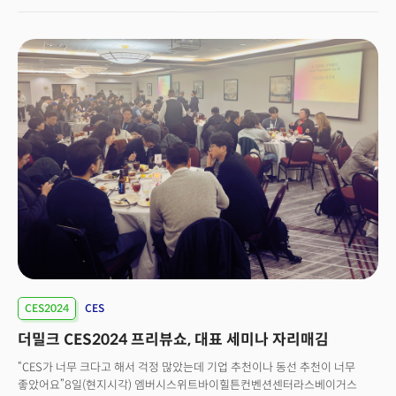
4300개 넘는 기업이 참여했습니다. 포춘 500대 기업 60%가 전시,
컨퍼런스를 진행했습니다.150개 국에서 13만5000명이 방문, 참석자 수도
전년 대비 40% 늘었습니다. 존 켈리 CTA 부사장에 따르면 삼성전자, LG전자,
현대자동차그룹, SK 등 대기업을 포함한 한국 기업 숫자는 850여곳에
달했습니다. 1000여개 기업이 참여한 미국, 중국과 비슷한 수준입니다. 쇼가
시작되기 전에 AI쇼가 될 것이라 예상했는데 실제로 그랬습니다. 모두가 AI를
얘기했고, 전시관 어디에서나 AI란 단어를 발견할 수 있었습니다. “AI 붐에
편승하려는 과대광고”라는 비판은 차치하고, 많은 기업이 AI를 활용·
도입하려고 애쓰는 현상 자체는 ‘AI가 우리의 삶을 바꿀 메가트렌드’라는
분명한 신호로 느껴졌습니다.
CES2024
CES
더밀크 CES2024 프리뷰쇼, 대표 세미나 자리매김
“CES가 너무 크다고 해서 걱정 많았는데 기업 추천이나 동선 추천이 너무
좋았어요”8일(현지시각) 엠버시스위트바이힐튼컨벤션센터라스베이거스