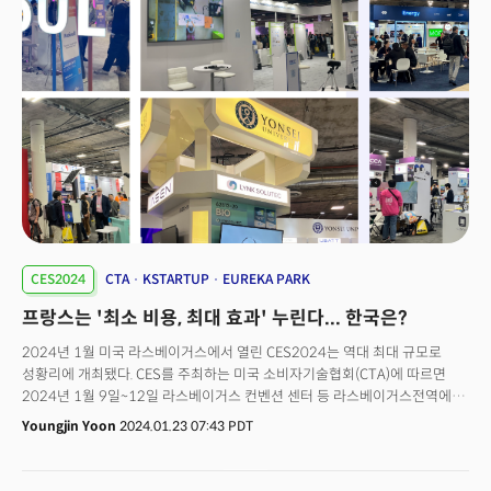
products. Here are the winners and their products in each category.
서울대 특임교수(전 중기청장), 정구민 국민대 교수, 최형욱 퓨처디자이너스
대표 등 15명이 집필에 참여했다. 손 대표는 올해 CES 현장에서 가수
지드래곤은 물론 우리 정부 관계자 등 VIP들의 현장 가이드 역할을 맡은 바
있다. 또 표지는 생성AI 툴(미드저니)을 통해 만들었다. 3종의 표지를
만들었으며 판매량에 따라 새로운 표지를 순차적으로 적용해 출간할
예정이다.
CES2024
CTA
KSTARTUP
EUREKA PARK
프랑스는 '최소 비용, 최대 효과' 누린다... 한국은?
2024년 1월 미국 라스베이거스에서 열린 CES2024는 역대 최대 규모로
성황리에 개최됐다. CES를 주최하는 미국 소비자기술협회(CTA)에 따르면
2024년 1월 9일~12일 라스베이거스 컨벤션 센터 등 라스베이거스전역에
위치한 전체 전시장에서 3500개 이상의 기업들이 참가했다. 아마존,
Youngjin Yoon
2024.01.23 07:43 PDT
삼성전자, LG전자, 퀄컴, 소니, 인텔, 존디어 등 포춘 500대 기업에 속한 글로벌
기업들이 대거 참가했고. CES2023 전시장보다 10% 이상 넓은 240만
평방피트에 달하는 전시공간도 조성됐다.CES는 테크 대기업 만의 행사가