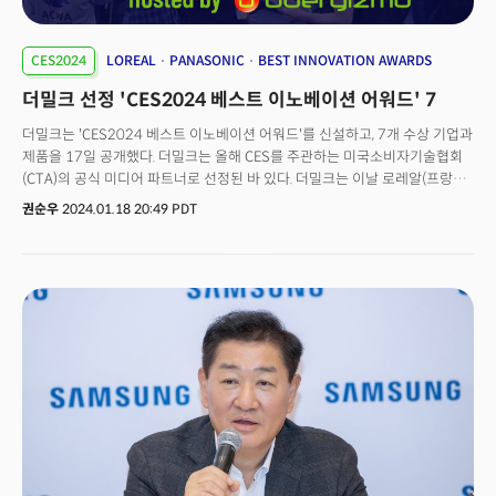
효율성을 향상시키는 것이다.CES2024에서 삼성전자, LG전자, 소니, 에릭슨,
인텔, 퀄컴, 월마트, HD현대 등 대부분의 글로벌 기업들이AI 트랜스포메이션,
모빌리티 트랜스포메이션, 그린(지속가능성) 트랜스포메이션을
CES2024
LOREAL
PANASONIC
BEST INNOVATION AWARDS
외쳤다.2024년 이후 기업 운영의 방향성과 미래 전략이 정해졌다고 해도
더밀크 선정 'CES2024 베스트 이노베이션 어워드' 7
과언이 아니다.
더밀크는 'CES2024 베스트 이노베이션 어워드'를 신설하고, 7개 수상 기업과
제품을 17일 공개했다. 더밀크는 올해 CES를 주관하는 미국소비자기술협회
(CTA)의 공식 미디어 파트너로 선정된 바 있다. 더밀크는 이날 로레알(프랑스),
위딩스(프랑스), 미드바르(한국), 아마존 오토모티브(미국), 파나소닉(일본),
권순우
2024.01.18 20:49 PDT
만드로(한국), 에퍼런스 팬톰(미국) 등 7개 기업을 'CES2024 베스트
이노베이션 어워드' 기업으로 선정했다고 밝혔다. 더밀크의 CES2024 베스트
이노베이션 어워드는 리빙(Living), 건강(Health), 푸드(Food), 모빌리티
(Mobility), 소셜(Social), 환경(Environmental), 산업(Industrial) 등 총 7개
분야로 나눠 선정했다. 이는 기존 어워드가 대부분 TV, 스마트폰 등 특정
제품에 중점을 두는 경향과 차별화된 부분이다. 어워드의 선정 기준도 차별화
돼 있다. CES2024에 출품한 제품(서비스)이 ⓵ 인류를 위한 목적을 가지고
있는지,②기술의 혁신성이 있는지, 그리고 ③실현 가능성이 있는지 등의
기준이 고려됐다. 심사위원으로는 주영섭 서울대 특임교수(전 중기청장),
이용덕 드림앤퓨처랩스 대표(전 엔비디아코리아 대표), 최형욱
퓨쳐디자이너스 대표, 정구민 국민대 교수, 손재권 더밀크 대표 등 기술 분야
전문가들이 참여했다. 어워드를 신설한 더밀크의 손재권 대표는 "한국
기업들이 CES 혁신상에 도전하고, CNET, 더버지 등 미국 미디어들이