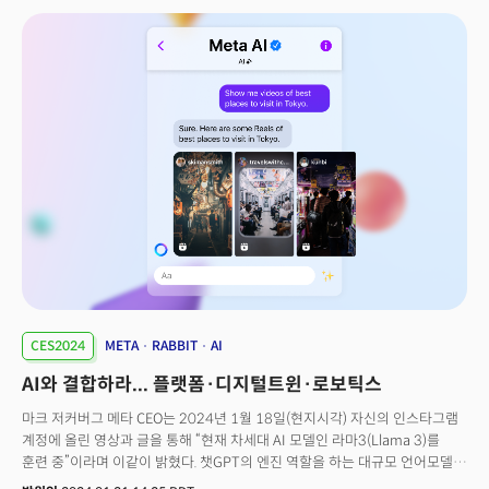
아니다. 전세계의 스타트업들이 자사의 제품과 서비스를 글로벌 무대에
데뷔시키는 플랫폼으로 자리 잡은지 오래다.특히 베네치안 엑스포 1층의
유레카 파크는 각국 스타트업의 경연장으로 정평이 나 있다. '유레카 파크'
처럼 유망 글로벌 스타트업을 한눈에 확인 수 있는 기회도 흔치 않다.
CES2024 유레카 파크에는 한국, 프랑스, 네덜란드, 대만, 일본 등 전 세계
1200개 이상의 스타트업이 전시에 참여기 때문. 3년 연속 유레카 파크에
전시하는 것은 금지 돼 있다. 유레카 파크에 전시할 수 있는 기회는 최대 두번
뿐. 때문에 세계 각국에서 투자자와 정부 관계자들의 눈을 사로잡기 위해 열띤
경연을 펼친다. '스타트업 올림픽'이라고 해도 과언이 아닐 정도다. 과거엔
CES에서 스타트업의 존재가 미미했으나 지난 2018년부터 비즈니스
프랑스에서 주도한 프랑스 스타트업 전시 공간인 ‘라 프렌치 테크’가
주목받으면서 유레카파크는 CES의 핵심 전시로 자리 잡았다. 5년 전만 해도
유레카 파크를 찾는 한국인은 찾아보기 어려웠지만, 이제는 오히려 메인
전시관보다 더 북적일 정도로 많은 관람객들이 이곳을 찾고 있다.특히 주목할
점은 최근 몇년간 한국 스타트업 참가의 증가세다. 특히 스타트업 전시의
핵심인 베네치안 엑스포 1층 입구 부터 ‘KOREA’의 존재감이 드러난다.
CES2024
META
RABBIT
AI
AI와 결합하라... 플랫폼·디지털트윈·로보틱스
마크 저커버그 메타 CEO는 2024년 1월 18일(현지시각) 자신의 인스타그램
계정에 올린 영상과 글을 통해 “현재 차세대 AI 모델인 라마3(Llama 3)를
훈련 중”이라며 이같이 밝혔다. 챗GPT의 엔진 역할을 하는 대규모 언어모델
(LLM) ‘GPT-4’와 필적할 만한 강력한 AI 모델을 개발하겠다는 목표를