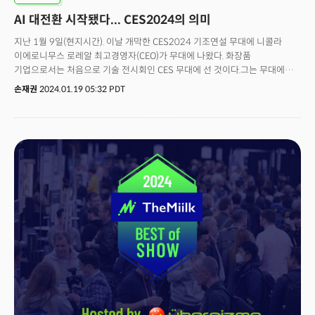
마친 이후 소속사를 찾고 있던 지드래곤을 전격 영입하게 된 것. 깜짝 놀랄만한
AI 대전환 시작됐다... CES2024의 의미
영입이었다. 지드래곤과 갤럭시는 어떤 '링크'도 발견되지 않았기 때문. 때문에
갤럭시가 지드래곤을 영입하게 된 과정 자체가 '드라마' 였다. 작사작곡 능력은
지난 1월 9일(현지시간). 이날 개막한 CES2024 기조연설 무대에 니콜라
물론 디자인과 모델까지 일거수 일투족이 '지적재산권(IP)' 그 자체인
이에로니무스 로레알 최고경영자(CEO)가 무대에 나왔다. 화장품
지드래곤은 K 엔터테인먼트 업계에서는 블루칩 중의 블루칩으로 꼽힌다. 최
기업으로서는 처음으로 기술 전시회인 CES 무대에 선 것이다.그는 무대에
대표는 지드래곤 영입 과정에 대해 이렇게 말했다.
오르자마자 뷰티 기업이 CES 기조연설을 한 것에 대해 “우리는 기술이 가능한
손재권
2024.01.19 05:32 PDT
것의 경계를 허물고, 전세계 소비자들의 삶을 개선하고, 모든 개인의 무한하고
다양한 아름다움에 대한 요구와 열망을 충족시킬 수 있다고 믿기 때문이다”고
말했다.이 같은 선언과 함께 로레알은 인공지능(AI) 기반 뷰티앱 ‘뷰티
지니어스’를 공개하고 다이슨에 대적할 헤어드라이어 ‘에어라이트 프로’도
공개해 많은 박수를 받았다.CES의 기조연설 무대에서 반도체 칩이나 TV,
냉장고, 세탁기, 자동차가 아닌 ‘AI 기반 립스틱’과 ‘헤어 드라이어’를 공개해
관심을 받은 것이다.로레알 이에로니무스 대표의 이날 발표는 생성AI가
비즈니스의 근간을 뒤흔든 이후 완전히 바뀐 산업 지형을 상징한다.이제 뷰티
뿐 아니라 중공업, 중장비 등 산업을 구분하지 않고 모든 기업은 테크 기업이며
앞으로는 모든 기업은 ‘인공지능(AI) 기업’이 돼야 한다는 것이다.실제로 이번
CES는 AI 기술과 지속가능성(Sustainability)을 중심으로 한 ‘산업 대전환
(Great Transformation)’이 진행 중임을 그대로 드러낸
이벤트였다. ‘트랜스포메이션(Transformation)’은 '변형' 또는 '변화',
‘전환’을 의미한다. 각 기업과 조직이 디지털 기술을 통합하여 운영, 프로세스
및 문화를 근본적으로 변화시키는 프로세스를 말한다. 고객에게 더 큰 가치를
제공하고, 기술적 장벽을 낮추며, 새로운 기술 및 문화를 채택, 전체적인 성능과