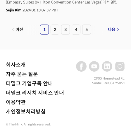
(Embassy Suites by Hilton Convention Center Las Vegas)에서 열린
‘더밀크 프리뷰쇼’에 참석한 사람들이 입을 모아 말했다. 행사 시작 30분
Sejin Kim
2024.01.13 07:59 PDT
전부터 현장을 찾은 사람들의 얼굴에선 해외에서 느끼는 설렘과 CES를 앞둔
긴장감이 동시에 느껴졌다. 올해가 CES 처음 방문이냐는 질문에 1/4이상이
손을 들었다. 시차에 적응하기도 전에 이들이 '프리뷰쇼'를 찾은 이유는
이전
1
2
3
4
5
다음
하나다. 축구경기장 16개를 합쳐 놓은 규모인 CES 현장에서 어떻게 하면 더
알차고 유익하게 정보를 얻어갈 수 있을지 찾기 위해서다. 행사에서는 산업
트렌드, CES 꼭 봐야 할 제품, 서바이벌팁 및 현장가이드, 장소별, 시간대별
혼잡도를 고려한 추천 동선까지 전해 호평을 받았다. CES 취재만 12년차인
손재권 더밀크 대표는 “작년부터 현장을 찾은 분들께 쪽집게 강의처럼 어떤
것들을 주로 봐야 하는지 길잡이가 되어주는 프리뷰쇼를 하고 있는데 반응이
회사소개
좋다”면서 “CES에 4000개 기업이 나올 정도로 많은 정보가 나오지 않냐.
어떤 걸 봐야 하는지 요약해서 보여 주려고 시작했다”고 말했다.이 날
자주 묻는 질문
행사에는 100명을 넘어 김세황 넥스트 기타리스트, 류승완 감독 등 셀럽과
2905 Homestead Rd,
더밀크 기업구독 안내
Santa Clara, CA 95051
함께 기업, 정부 관계자 130여명이 참석했다.
더밀크 리서치 서비스 안내
이용약관
개인정보처리방침
© The Miilk. All rights reserved.