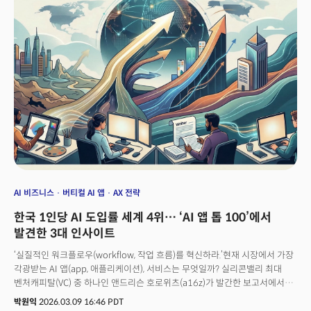
“오늘 밤 이용할 수 있는 조명이 있는 공용 테니스 코트가 있을까?”와 같은
구체적인 질문을 입력하면 구글 지도가 대화형으로 답변을 하며 시각화된
옵션을 제시한다. 순다 피차이 구글 CEO는 “‘지도에 물어보기(Ask Maps)’를
통해 원하는 어떤 장소에 대해서든 복잡한 질문의 답변을 얻을 수 있다”며
“‘몰입형 내비게이션(Immersive Navigation)’에 적용된 제미나이 모델은
스트리트 뷰와 항공 사진의 실제 이미지를 분석해 경로를 따라 랜드마크의
정확한 뷰를 제공한다”고 강조했다.
AI 비즈니스
버티컬 AI 앱
AX 전략
한국 1인당 AI 도입률 세계 4위… ‘AI 앱 톱 100’에서
발견한 3대 인사이트
‘실질적인 워크플로우(workflow, 작업 흐름)를 혁신하라.’현재 시장에서 가장
각광받는 AI 앱(app, 애플리케이션), 서비스는 무엇일까? 실리콘밸리 최대
벤처캐피탈(VC) 중 하나인 앤드리슨 호로위츠(a16z)가 발간한 보고서에서
힌트를 얻을 수 있다. 핵심은 초기 생성형 AI 시장을 휩쓸었던 호기심, 텍스트
박원익
2026.03.09 16:46 PDT
챗봇 중심 생태계를 넘어 사용자들이 실질적인 워크플로우를 혁신하는 앱을