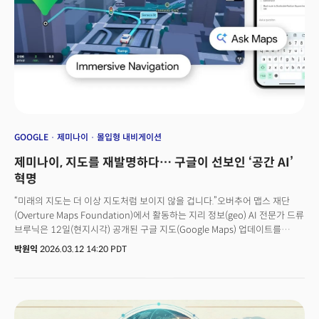
30%는 주요 업무 프로세스를 AI 중심으로 재설계 중이라고 답했다.확산 속도
역시 빠르다. 2025년 한 해 동안 AI에 접근할 수 있는 직원 수는 50%
증가했다. 현재 검토 또는 테스트 단계에 머물고 있는 AI 프로젝트 가운데 실제
운영 단계로 넘어가는 비중은 향후 6개월 안에 두 배 수준으로 늘어날 것으로
전망됐다.🚀 더밀크 멤버 가입하고 주 3~4회 뷰스레터 무료로 받아보기
GOOGLE
제미나이
몰입형 내비게이션
제미나이, 지도를 재발명하다… 구글이 선보인 ‘공간 AI’
혁명
“미래의 지도는 더 이상 지도처럼 보이지 않을 겁니다.”오버추어 맵스 재단
(Overture Maps Foundation)에서 활동하는 지리 정보(geo) AI 전문가 드류
브루닉은 12일(현지시각) 공개된 구글 지도(Google Maps) 업데이트를
‘미래’라고 평가했다. 기존 지도를 효과적으로 읽지 못하는 대부분의 사람들도
박원익
2026.03.12 14:20 PDT
원활하게 지리 정보를 활용할 수 있도록 설계됐다는 이유에서다. 이날 구글이
공개한 지도 업데이트의 핵심은 구글의 강력한 AI 모델 제미나이에 있다. AI를
지도에 매끄럽게 통합, 사용자들의 복잡한 요청에도 딱 맞는 지리 정보를
제공할 수 있게 만든 것이다. 예를 들어 “휴대폰 배터리가 거의 다 됐는데, 줄
서서 오래 기다리지 않고 충전할 수 있는 곳이 어디야?”와 같은 질문, 혹은