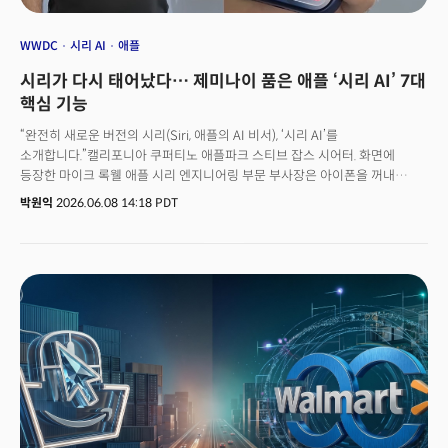
WWDC
시리 AI
애플
시리가 다시 태어났다… 제미나이 품은 애플 ‘시리 AI’ 7대
핵심 기능
“완전히 새로운 버전의 시리(Siri, 애플의 AI 비서), ‘시리 AI’를
소개합니다.”캘리포니아 쿠퍼티노 애플파크 스티브 잡스 시어터. 화면에
등장한 마이크 록웰 애플 시리 엔지니어링 부문 부사장은 아이폰을 꺼내
“샌프란시스코에서 열리는 수키 워터하우스의 콘서트가 언제지?”라고 시리에
박원익
2026.06.08 14:18 PDT
물었다. 애플 인텔리전스(Apple Intelligence)로 새롭게 업데이트된 시리
AI는 “콘서트는 오는 7월 26일이며 추첨 방식으로만 입장권을 구할 수
있다”고 즉시 답했다. 학습된 데이터만 답하는 게 아니라 실제 세계에서
실시간으로 벌어지는 정보까지 확인, 정확한 답변을 제시할 수 있게 된
것이다. 이뿐만 아니다. 록웰 부사장이 “추첨이 열리면 신청하도록 알림을
줘”라고 말하자 시리는 곧바로 알림(reminder)을 설정했다. 아이폰 앱을
구동하는 작업까지 스스로 수행할 수 있게 됐다. 록웰에 이어 등장한 저스틴
티티 인텔리전트 시스템 경험 엔지니어링 시니어 디렉터는 시리 AI를 활용해
‘FIFA 2026’ 월드컵 일정을 조회한 후 시청 파티 계획을 세우고, 대진을
이루는 두 나라의 음식 메뉴까지 추천받는 시연을 진행했다. 역시 화면에
손가락 하나 대지 않은 채 대화만으로 진행한 작업이었다.