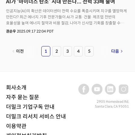
AI가 ‘마이너스 탄소’ 시대 만든다... 전력 33배 줄여
인공지능(AI)의 확산은 데이터센터 전력 수요를 폭증시키며 지구를 멸망하게
만든다? 최근 에너지 기후 전문가들이 AI가 교통·건물·제조업 전반의
효율성을 높여 에너지 절약과 비용 절감, 나아가 신사업 기회를 창출할 수
있다는 분석을 잇따라 내놓고 있다. AI가 에너지 수요의 괴물 역할을 하고 있는
권순우
2025.09.17 22:04 PDT
것은 사실이지만 에너지 소비를 크게 줄일 수 있는 도구가 되고 있다는 것이다.
16일(현지시간) 월스트리트저널(WSJ)은 뉴욕대 에너지·기후정의·
지속가능성연구소의 에이미 마이어스 재페 소장 최근 발표한 보고서를 인용,
이전
1
2
3
4
5
다음
"AI는 교통·건물·제조업 전반에서 에너지 효율성을 획기적으로 끌어올려, AI
자체 전력 수요를 상쇄하고도 남을 잠재력이 있다”고 전했다.실제 운송 산업
전반에 걸쳐 빠른 변화를 불러오고 있다. 미국 주요 화물 운송 기업들은 AI
기반 경로 최적화 시스템을 도입해 차량 주행 거리를 단축시키며 연료 사용을
줄인다. 일부 업체는 단순히 주행 거리를 효율적으로 줄이는 것만으로도 연료
절감 효과가 5~10%에 달한 것으로 나타났다. 또 학계 연구에 따르면 모든
회사소개
차량에 AI 동적 경로 최적화 시스템을 적용할 경우 온실가스 배출량을
10~15% 줄일 수 있을 것이라는 분석도 나왔다. AI가 실시간 교통 상황을
자주 묻는 질문
분석, 차량을 혼잡 구역에서 우회하도록 유도하면 물류·배송 업체들은 정체
2905 Homestead Rd,
더밀크 기업구독 안내
Santa Clara, CA 95051
구간에서 발생하는 불필요한 정차와 가속·감속으로 인한 연료 낭비를 줄일 수
있다는 것이다. 교통 혼잡으로 인한 낭비는 적지 않다. 텍사스 A&M의 조사에
더밀크 리서치 서비스 안내
따르면, 미국인들은 2022년 한 해 동안 총 33억 갤런의 휘발유와 디젤 연료,
즉 하루 21만5천 배럴이 넘는 석유를 교통 체증 속에서 허비한다. AI를 통한
이용약관
운송 효율화가는환경 문제 해결뿐 아니라 기업의 비용 절감에도 중요한