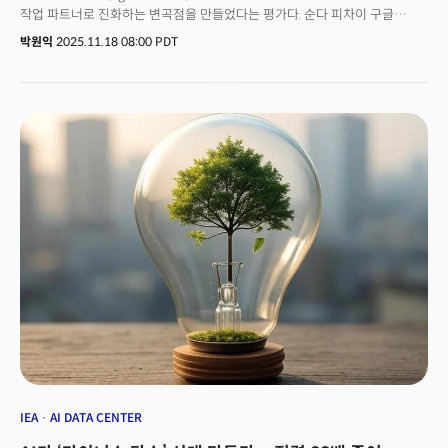
작업 파트너로 진화하는 변곡점을 만들었다는 평가다. 순다 피차이 구글
CEO는 18일(현지시각) “제미나이 3는 추론 분야 최첨단 기술로 깊이와
박원익
2025.11.18 08:00 PDT
뉘앙스를 포착하도록 설계됐다”며 “창의적인 아이디어의 미묘한 단서를
인지하거나 난해한 문제의 겹겹이 얽힌 층을 하나씩 풀어낼 수 있다”고
밝혔다. 사용자 요청의 의도와 맥락을 훨씬 잘 이해하기 때문에 더 적은
프롬프트(prompt, 질문)로도 원하는 답을 얻을 수 있다는 설명이다. 그는
“불과 2년 만에 AI가 단순히 텍스트와 이미지를 읽는 수준에서 상황을
파악하는(reading the room) 수준으로 진화했다”고 했다. 이는 제미나이
3가 단순한 질의응답 중심의 챗봇을 넘어 사용자의 불분명한 의도까지
해석하고 복잡한 과업을 자율적으로 수행하는 에이전트 단계로 진입하고
있음을 시사한다. 새롭게 공개한 에이전트 개발 플랫폼 ‘구글 안티그래피티
(Google Antigravity)’로 ‘바이브 코딩(vibe coding, AI 기반 코딩)’을
에이전트 중심으로 전환한 것도 이와 같은 흐름이다.데미스 허사비스 구글
딥마인드 CEO는 “오늘 우리는 AGI(범용인공지능)를 향한 또 다른 큰 걸음을
내디뎠다”며 “제미나이 3는 세계 최고의 멀티모달(multimodal, 다중모드)
이해 능력을 갖췄다. 가장 강력한 에이전틱(agentic)·바이브 코딩
모델”이라고 했다. 👉에이전틱AI, SW를 집어삼키다… 새로운 최상위
포식자의 등장
IEA
AI DATA CENTER