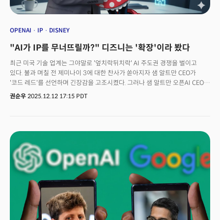
OPENAI
IP
DISNEY
"AI가 IP를 무너뜨릴까?" 디즈니는 '확장'이라 봤다
최근 미국 기술 업계는 그야말로 '엎치락뒤치락' AI 주도권 경쟁을 벌이고
있다. 불과 며칠 전 제미나이 3에 대한 찬사가 쏟아지자 샘 알트만 CEO가
'코드 레드'를 선언하며 긴장감을 고조시켰다. 그러나 샘 알트만 오픈AI CEO의
"제미나이 지표 영향 미미" 발언과 함께 알파벳 주가가 2% 하락하는 등
권순우
2025.12.12 17:15 PDT
혼란이 가중됐다. 구글은 저작권 침해 경고장을 받는 동시에, 경쟁자인
오픈AI는 디즈니와 IP 협력 계약을 맺으며 일진일퇴의 공방을 벌이고 있다.AI
산업과 투자에 대한 거품론이 끊이지 않는 가운데 대규모 자본 지출 중인
기업들이 고전하면서 기술 경쟁의 본질 자체가 달라지고 있다. 기업별 AI
전략과 딜레마도 제각각이다. 구글은 검색 사업과 AI 전략이 충돌하는
딜레마에 빠졌고, 오픈AI는 막대한 자금을 수익으로 충당해야 하는 취약한
구조를 안고 있다. 이런 혼란 속에서 AI 투자 과열에 대한 시장의 피로감은
오히려 애플의 느린 AI 행보를 '안정적 기업'으로 재평가하는 역설적인 상황을
낳고 있다.이제 AI 경쟁은 이제 기술력을 넘어 실질적인 수익 구조와 생태계
통제력이 승부를 가른다는 것을 의미한다. 이러한 흐름 속에서 콘텐츠 공룡
디즈니의 전략적 움직임은 미래 생존을 위한 대전환의 단면을 극명하게
보여준다. 👉 ‘특이점 가속화’ 오픈AI GPT-5.2, 디즈니 동맹이 보여준