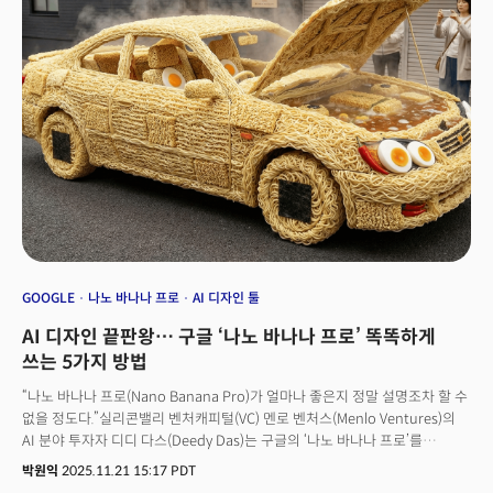
GOOGLE
나노 바나나 프로
AI 디자인 툴
AI 디자인 끝판왕… 구글 ‘나노 바나나 프로’ 똑똑하게
쓰는 5가지 방법
“나노 바나나 프로(Nano Banana Pro)가 얼마나 좋은지 정말 설명조차 할 수
없을 정도다.”실리콘밸리 벤처캐피털(VC) 멘로 벤처스(Menlo Ventures)의
AI 분야 투자자 디디 다스(Deedy Das)는 구글의 ‘나노 바나나 프로’를
“압도적으로 앞선 이미지 편집 모델”이라고 평가했다. 엔비디아의 3분기 실적
박원익
2025.11.21 15:17 PDT
발표 PDF 파일을 나노 바나나에 입력, 인포그래픽으로 만들어 달라고