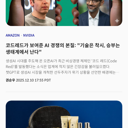
2026년의 세계👉오픈AI는 왜 ‘코드 레드’를 발령했나?
AMAZON
NVIDIA
코드레드가 보여준 AI 경쟁의 본질: "기술은 착시, 승부는
생태계에서 난다"
생성AI 시대를 주도해 온 오픈AI가 최근 비상경영 체제인 '코드 레드(Code
Red)'를 발동했다는 소식은 업계에 적지 않은 긴장감을 불러일으켰다.
챗GPT로 생성AI 시장을 개척한 선두주자가 위기 상황을 선언한 배경에는
전통적인 AI 강자 구글이 있다. 구글의 제미나이(Gemini)가 예상보다 훨씬
권순우
2025.12.10 17:55 PDT
빠르게 발전하며 시장 판도를 뒤흔들고 있기 때문이다.실제로 구글은 최근
이미지와 텍스트 모델 성능에서 연이어 경쟁사를 압도하는 성과를 내놓고
있다. "연구는 강하지만 실행은 느리다"는 오랜 비판을 벗어던지는 모습이다.
제미나이 3, 나노바나나 프로 등 최신 모델들은 오픈AI는 물론 메타,
앤트로픽을 포함한 주요 경쟁사들을 제치고 있는 형국이다.이제 AI 업계는
기술력을 넘어 비즈니스 모델, 전력 인프라, 유통망, 규제 대응을 아우르는
총체적 경쟁 구도로 빠르게 재편되고 있다. AI 시대의 승자는 더 이상 벤치마크
점수만으로 결정되지 않는다. 진짜 승부는 누가 더 오래 버티고, 더 견고한