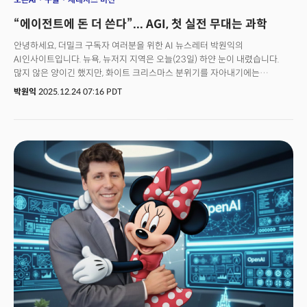
“에이전트에 돈 더 쓴다”... AGI, 첫 실전 무대는 과학
안녕하세요, 더밀크 구독자 여러분을 위한 AI 뉴스레터 박원익의
AI인사이트입니다. 뉴욕, 뉴저지 지역은 오늘(23일) 하얀 눈이 내렸습니다.
많지 않은 양이긴 했지만, 화이트 크리스마스 분위기를 자아내기에는
충분했죠. 한국은 오늘이 크리스마스 이브 아침이라 크리스마스 인사로
박원익
2025.12.24 07:16 PDT
레터를 시작합니다. 독자 여러분들도 즐거움과 사랑이 가득한 크리스마스,
연말 보내시길 바랍니다. (제미나이 나노 바나나로 크리스마스
분위기 이미지를 하나 만들어 봤습니다.🎄) 매년 새해 예측 목록을 작성하는
토마스 퉁구즈 띠어리 벤처스(Theory Ventures) 제너럴 파트너는 2026년
기업들의 에이전트 활용이 일반화될 것으로 예측했습니다. AI 모델 성능
개선으로 에이전트 사용 가치가 올라가면서 에이전트에 더 많은 돈을 쓰게 될
것이란 전망이죠. “기업들이 처음으로 AI 에이전트(agent, 대리인)에 사람보다
더 큰 비용을 지불하게 될 것입니다.”웨이모 로보택시 비용이 우버보다 평균
31% 비싸지만 수요가 계속 늘어나는 것처럼 채용, 교육, 관리 분야에서
기업용 에이전트 수요 역시 증가할 것이라는 설명입니다. 이는 에이전트의
성능이 인간을 일부 대체할 뿐 아니라 뛰어넘는 수준에 도달한다는
의미이기도 합니다. 일상생활, 업무뿐만이 아닙니다. 2026년에는 AI가 과학
발견 분야에서 큰 혁신을 일으킬 것이라는 게 업계 전문가들의 공통적인
의견입니다. 과학은 인류의 난제를 해결하고, 산업의 발전을 가속할 수 있다는
파급력 측면에서 가장 중요한 AI 활용 분야입니다. 미국은 이미 AI 과학혁명을
주도하기 위한 작업에 돌입했습니다.