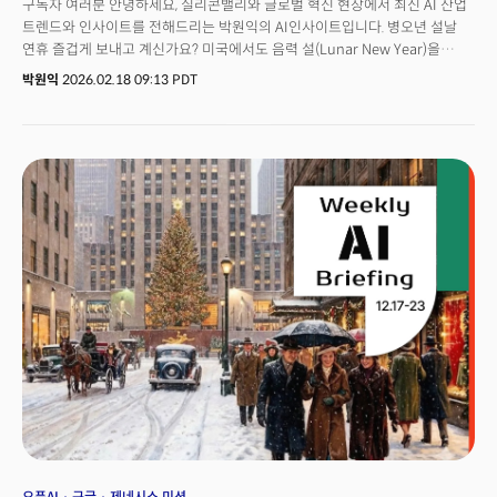
구독자 여러분 안녕하세요, 실리콘밸리와 글로벌 혁신 현장에서 최신 AI 산업
트렌드와 인사이트를 전해드리는 박원익의 AI인사이트입니다. 병오년 설날
연휴 즐겁게 보내고 계신가요? 미국에서도 음력 설(Lunar New Year)을
축하하는 메시지가 이어졌는데요, 팀 쿡 애플 CEO는 17일(현지시각) “말의
박원익
2026.02.18 09:13 PDT
해를 맞이하는 모든 분들이 행복한 새해가 되길 바란다”며 애플 제품과 말이
등장하는 영상을 공유했습니다. 테슬라는 말에서 로보택시까지 이동 수단의
진화를 상징하는 붉은색 이미지를 공유하며 설을 축하했습니다. 구독자
여러분 모두 남은 휴일 알차게 보내시길 바랍니다.
오픈AI
구글
제네시스 미션