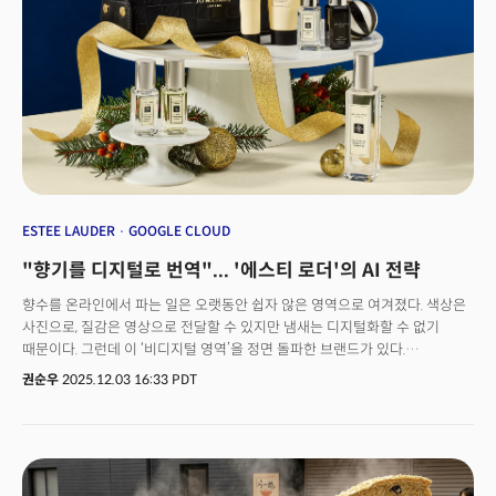
생태계와 실질적인 수익 모델을 구축하느냐에 달려 있다. 싸움은 누가 더 오래
버티고, 더 깊은 생태계와 실질적 수익 모델을 구축하느냐에 달려 있다.👉 왜
구글 TPU가 뜰까?... 총소유비용·아키텍처가 패러다임 바꾼다
ESTEE LAUDER
GOOGLE CLOUD
"향기를 디지털로 번역"... '에스티 로더'의 AI 전략
향수를 온라인에서 파는 일은 오랫동안 쉽자 않은 영역으로 여겨졌다. 색상은
사진으로, 질감은 영상으로 전달할 수 있지만 냄새는 디지털화할 수 없기
때문이다. 그런데 이 ‘비디지털 영역’을 정면 돌파한 브랜드가 있다.
프레스티지 뷰티 기업 '에스티 로더 컴퍼니(Estée Lauder)'다. 이 회사는
권순우
2025.12.03 16:33 PDT
구글과 협업해 에스티로더의 향수 브랜드 조 말론 런던(Jo Malone London)
에 ‘AI 향기 어드바이저’를 도입했다. 론칭 이후 고객의 구매 전환율은 거의 두
배로 뛰었다. 생성형 AI 프로젝트 가운데 실제 매출 성과로 이어진 매우 드문
사례다. 에스티 로더의 실험은 단순한 기술 도입이 아니라, 전통적인 소비재
기업이 AI를 통해 비즈니스 모델을 재설계한 전략적 도전으로 풀이된다.