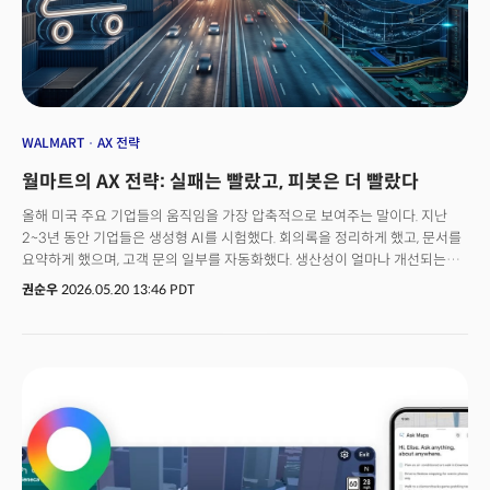
WALMART
AX 전략
월마트의 AX 전략: 실패는 빨랐고, 피봇은 더 빨랐다
올해 미국 주요 기업들의 움직임을 가장 압축적으로 보여주는 말이다. 지난
2~3년 동안 기업들은 생성형 AI를 시험했다. 회의록을 정리하게 했고, 문서를
요약하게 했으며, 고객 문의 일부를 자동화했다. 생산성이 얼마나 개선되는지,
비용을 얼마나 줄일 수 있는지 확인하는 시간이 이어졌다.이제 분위기는
권순우
2026.05.20 13:46 PDT
완전히 달라졌다. “AI를 어디에 적용할 수 있을까”를 묻던 기업들은 “AI를
전제로 회사를 어떻게 운영할 것인가”를 고민한다. 일부 업무에 기술을
추가하는 접근이 아니라 기업 운영 구조 전체를 다시 짜는 단계로 넘어간
것이다. 의사결정 구조, 공급망 운영, 고객 서비스, 조직 체계까지 경영 전반이
AI 중심으로 재설계되고 있다. AX(AI Transformation·인공지능 전환)가
실제 투자와 조직 개편, 운영 전략으로 이어지는 이유다.숫자가 이를 반영한다.
딜로이트의 2026년 기업 AI 현황 보고서에 따르면 조사 대상 기업의 34%는
AI를 활용해 신제품·서비스 개발, 핵심 프로세스 혁신, 비즈니스 모델
재구성까지 포함하는 ‘심층 전환(deep transformation)’을 추진하고 있다.