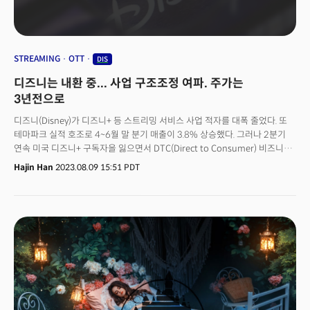
STREAMING
OTT
DIS
디즈니는 내환 중... 사업 구조조정 여파. 주가는
3년전으로
디즈니(Disney)가 디즈니+ 등 스트리밍 서비스 사업 적자를 대폭 줄었다. 또
테마파크 실적 호조로 4~6월 말 분기 매출이 3.8% 상승했다. 그러나 2분기
연속 미국 디즈니+ 구독자을 잃으면서 DTC(Direct to Consumer) 비즈니스
확대에 빨간불이 켜졌다. 6월 말 기준 글로벌 디즈니+가입자는 1억 4,610만
Hajin Han
2023.08.09 15:51 PDT
명이었다. 인상적이지 않은 실적에 주가 역시 90달러 아래에 머물렀다.