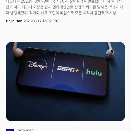
디즈니는 2023년 8월 9일(미국 시간) 4~6월 실적을 발표했다. 어닝 콜에서
밥 아이거 디즈니 회장은 현재 엔터테인먼트 산업의 위기를 말하듯, 목소리가
더 냉랭해졌다. 작가와 배우 조합의 파업으로 모든 제작이 중단됐고 시청
패턴으로 변화로 자신들의 근간인 케이블TV, 실시간 TV비즈니스의 외형이
Hajin Han
2023.08.12 16:39 PDT
계속 줄어들고 있기 때문이다. 오늘날 자신을 디즈니 최고경영자(CEO)로
만들고 디즈니를 오늘날 미디어 제국으로 만든 '디즈니TV'에 대해 존재론적
위기감을 느끼고 있는 것이다. 밥 아이거 회장은 디즈니TV의 매각까지
검토하고 있을 정도다.
BOB IGER