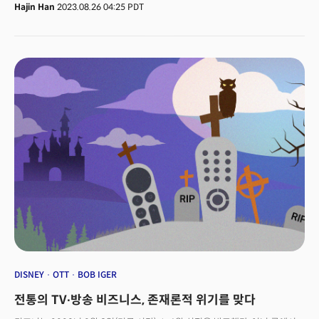
대한 적응력에 한계를 보이면서 고전하고 있는 것. 100억 달러를 손실을
Hajin Han
2023.08.26 04:25 PDT
안겨준 스트리밍 서비스, TV비즈니스의 침체 등이 디즈니를 괴롭히고 있다.
아울러 픽사, 디즈니, 스타워즈 등 IP의 힘도 예전만 못하고 테마파크
디즈니랜드의 회복 속도도 더디다. 디즈니의 불확실한 미래는 주가가
말해준다. 디즈니 주가는 전성기의 3분의 1수준에 머물고 있다. 2022년 주당
115.94달러였던 디즈니의 주가는 2023년 8월 21일 85.77달러까지
떨어졌다. 미국 전문가들 사이에서 애플로의 매각설이 다시 나오고 있다. 물론
두 회사 사이 거래는 아직까지는 현실이라기보다 판타지에 가깝다. 하지만
매각설이 계속 떠오르는 이유는 디즈니의 비즈니스 모델에 대한 불안감
때문이다.
DISNEY
OTT
BOB IGER
전통의 TV∙방송 비즈니스, 존재론적 위기를 맞다