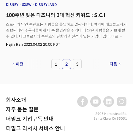
DISNEY
SXSW
DISNEYLAND
100주년 맞은 디즈니의 3대 혁신 키워드 : S.C.I
스토리가 담긴 콘텐츠는 사람들을 몰입하고 열광시킨다. 여기에 테크놀로지가
결합된다면 수용자들에게 더 큰 몰입감을 주거나 더 많은 사람들을 기쁘게 할
수 있다. 테크놀로지와 콘텐츠의 결합의 최전선에 있는 기업이 있다. 바로
디즈니(Disney)다. 1923년 설립된 디즈니는 1955년 우리 모두의 꿈을 그린
Hajin Han
2023.04.02 20:00 PDT
공간 테마파크 디즈니 랜드(Disneyland)를 만들었다. 거의 70년이 넘는 시간
디즈니파크는 수백만 명의 사람들에게 기쁨을 전달했다. 디즈니의 엄청난
스토리를 어트랙션이나 라이드(Ride)를 통해 팬들에게 새로운 경험을
이전
1
2
3
다음
선사했다. 또 테마파크, 호텔, 크루즈, 어드벤처(Adventure)를 넘나들며
디즈니 파크는 순간 순간이 평생의 소중한 추억으로 남을 수 있는 마법의
장소들을 개인에게 전달하고 있다.
회사소개
자주 묻는 질문
2905 Homestead Rd,
더밀크 기업구독 안내
Santa Clara, CA 95051
더밀크 리서치 서비스 안내