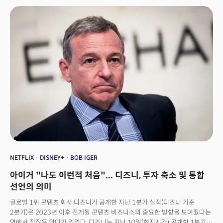
2분기 역시 110억 달러의 매출로 전망하고 있어 월가 예상치였던 71억
5천만 달러보다 50%이상 높은 수준이다. ✔ 마이크로소프트(MSFT)
모건스탠리, "소프트웨어 부문 탑픽 선정": 생성AI는 소프트웨어로 자동화할
수 있는 비즈니스 프로세스의 범위를 크게 확장할 것이고 마이크로소프트는
이런 확장 사이클에 수익을 창출할 수 있는 가장 좋은 위치에 있는 기업이다.
목표가 주당 335달러에서 415달러로 상향 조정. ✔ 텍스트론(TXT)씨티그룹,
"매수로 투자의견 개시": 최근 수주잔고가 증가하고 있고 특히 회사의 항공 및
벨 부문에서의 수익 가시성이 개선되고 있어 향후 매출 성장세가 건설적이라
평가한다. 주가는 경기침체를 이미 반영했지만 현재 신규주문의 대기 규모는
2년 이상 기다려야 되는 수준으로 2019년 이후 최대 360% 증가한 상황.
목표가 주당 90달러 제시(34% 상승여력).✔ 사이몬 프라퍼티 그룹(SPG)
울프리서치, "중립에서 시장수익상회로 상향": SPG는 최근 폐점몰에서
점유율을 가져가고 있어 내부 성장이 상대적으로 안정적이 될 것으로
전망한다. 또한 조정운영자금(AFFO) 지급 비율이 70%에 불과해 현금이
풍부하다. 이로 외부성장 및 특히 자사주 매입에 사용될 것으로 보고있다. 현재
주가는 동종업계보다 역사적인 수준에서 훨씬 할인된 가격으로 거래되고
NETFLIX
DISNEY+
BOB IGER
있다.
아이거 "나도 이런적 처음"... 디즈니, 투자 축소 및 통합
선언의 의미
글로벌 1위 콘텐츠 회사 디즈니가 공개한 지난 1분기 실적(디즈니 기준
2분기)은 2023년 이후 전개될 콘텐츠 비즈니스의 중요한 방향을 보여줬다는
면에서 적잖은 의미가 있었다. 디즈니는 지난 10일(현지시간) 공개한 1분기