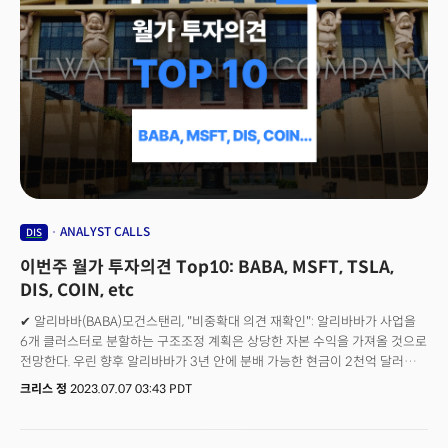
ANALYST CALLS
DIS
이번주 월가 투자의견 Top10: BABA, MSFT, TSLA,
DIS, COIN, etc
✔ 알리바바(BABA)모건스탠리, "비중확대 의견 재확인": 알리바바가 사업을
6개 클러스터로 분할하는 구조조정 계획은 상당한 자본 수익을 가져올 것으로
전망한다. 우린 향후 알리바바가 3년 안에 분배 가능한 현금이 2천억 달러에
달할 것으로 전망한다. 목표주가 주당 150달러(상승여력 78%) 제시. ✔
크리스 정
2023.07.07 03:43 PDT
엔비디아(NVDA)골드만삭스, "매수 의견 유지": 엔비디아는 여전히 합리적인
배수로 거래되고 있다. 거품이란 순이익에 대한 적정배수가 아닌 행복감이
밸류에이션의 원동력이지만 엔비디아는 1분기 매출이 전망을 상회했고