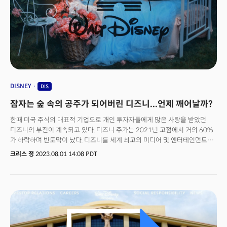
DISNEY
DIS
잠자는 숲 속의 공주가 되어버린 디즈니...언제 깨어날까?
한때 미국 주식의 대표적 기업으로 개인 투자자들에게 많은 사랑을 받았던
디즈니의 부진이 계속되고 있다. 디즈니 주가는 2021년 고점에서 거의 60%
가 하락하며 반토막이 났다. 디즈니를 세계 최고의 미디어 및 엔터테인먼트
제국으로 만든 밥 아이거가 CEO(최고경영자)로 돌아왔지만 여전히 회사는
크리스 정
2023.08.01 14:08 PDT
부진에 허덕이고 있다. 세계 최고의 IP로 야심차게 출범한 스트리밍 서비스인
디즈니 플러스는 막대한 콘텐츠 지출에 손실을 보고있고 미디어 산업은
케이블 산업의 쇠락과 함께 흔들리고 있다. 그나마 실적을 지탱하는 것은
테마파크와 소비재 산업 부문이지만 이마저도 최근 테마파크의 방문자가
줄어들고 있는 것으로 분석되면서 우려를 자아내고 있다. 총체적 난관에
부딪힌 디즈니는 과연 회복할 수 있을까?