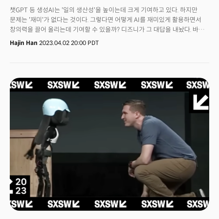
챗GPT 등 생성AI는 '일의 생산성'을 높이는데 크게 기여하고 있다. 하지만
문제는 '재미'가 없다는 것이다. 그렇다면 어떻게 AI를 재미있게 활용하면서
창의력을 끌어 올리는데 기여할 수 있을까? 디즈니가 그 대답을 내놨다. 바로
생성AI를 활용한 '인터랙티브 토이'다. 과거 머신러닝 로봇들도 사람의 행동에
Hajin Han
2023.04.02 20:00 PDT
반응했지만 고도화된 생성형AI가 탑재된 인형은 개념부터 다르다. 디즈니는
SXSW2023에서 AI의 새로운 미래를 제시했다. AI에 기반한 캐릭터 토이를
선보인 것. 미키마우스 등 디즈니 캐릭터는 ‘즐거움과 행복’을 고객들에게
선사하는 것이 주목적이다. 여기에 AI에 탑재된다면 디즈니 캐릭터는 이
임무에 더 충실할 수 있다.