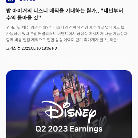
DIS
밥 아이거의 디즈니 매직을 기대하는 월가.. "내년부터
수익 돌아올 것"
✔ BofA, "매수 의견 재확인": 디즈니의 전략적 전망이 추가로 업데이트 될
가능성이 있다. 9월 애널리스트 이벤트에서 긍정적 메시지가 나올 가능성과
함께 비용 절감 계획으로 인한 상승 여력이 단기 촉매제가 될 것. 최근
가이던스와 목표 절감 이니셔티브를 고려할때 컨센서스가 높게 편향될
크리스 정
2023.08.10 18:06 PDT
가능성이 있다. 목표가 135달러 제시.✔ 모건스탠리, "비중확대 의견 재확인":
미디어 부문의 수익력을 개선하기 위해 의미있고 도전적인 조치를 취하고
있어 긍정적. 공원 및 리조트 부문의 성장은 향후 수익과 잉여 현금 흐름을
주도할 것. 목표가 105달러 제시. ✔ JP모건, "비중확대 의견 유지": 스트리밍
부문의 손실과 미디어 구독 감소 및 광고 역풍으로 전반적인 미디어 환경에
대해 신중하지만 디즈니는 자산이 강력하게 믹스되어 있고 스트리밍 손실은
내년부터 급격히 감소할 것으로 전망되기 때문에 동종업계 중 가장 좋아하는
이름이다. 목표가 125달러 제시. ✔ 골드만삭스, "매수 의견 제시": 디즈니+
에서 수익을 창출하고 ESPN의 적절한 파트너를 찾는 등 경영진이 해야 할
일을 하면서 진전을 보이고 있다. 목표가 128달러 제시. ✔ 씨티그룹,
"매수의견 제시": 위험요인이 있다. 팬데믹의 영향은 궁극적으로 디즈니의
공원과 사용자 경험 및 소비재 부문(DPEP) 부문 및 기존 선형 미디어 부문을
현재 예상하는 것보다 더 오랜 기간 혼란에 빠뜨릴 수 있다.