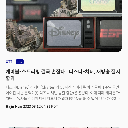
OTT
DIS
케이블-스트리밍 결국 손잡다 : 디즈니-차터, 새방송 질서
합의
디즈니(Disney)와 차터(Charter)가 15시간의 마라톤 회의 끝에 1주일 동안
이어진 채널 블랙아웃(디즈니 채널 송출 중단)을 끝냈다. 이에 따라 케이블TV
차터 구독자들은 이제 다시 디즈니 채널과 ESPN을 볼 수 있게 됐다. 2023년
8월 현재 차터는 미국 2위 스트리밍 서비스로 구독자가 1,500만 명이나 된다.
Hajin Han
2023.09.12 04:31 PDT
미국 방송 업계에서는 이번 합의에 큰 의미를 부여했다. 단순한 두 회사 간
거래가 아닌 구시대 미디어(케이블)와 새로운 시대 미디어(스트리밍)간 파워
게임의 시작으로 보고 있었기 때문. 케이블TV나 위성이 방송 미디어와 광고
시장을 장악했던 시대는 가고 스트리밍의 시대가 왔지만 수익은 여전히 기존