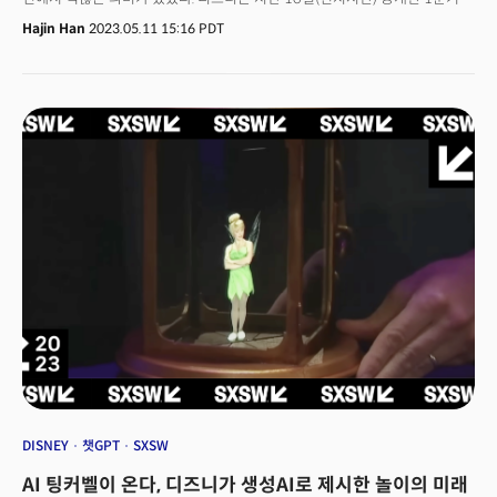
실적은 '선방'으로 평가받을 수 있다. 1분기 매출은 전년 대비 13% 증가
Hajin Han
2023.05.11 15:16 PDT
(218억2000만달러)했으며 특히 테마파크, 체험, 제품 사업 매출도 17% 증가
(77억달러)했기 때문. 스트리밍도 구독료 인상과 비용 절감 효과로 분기
손실은 6억5900만 달러를 기록했다. 하지만 이 같은 '호실적'에 투자자들은
'매도'로 화답했다. 11일 디즈니 주가는 전일보다 8.73% 폭락한 92.31
달러를 기록했다. 디즈니 주가 하락으로 다우지수도 221.82포인트(0.66%)
하락한 33,309.51로 거래를 마감했다.▶︎ 디즈니의 1분기 실적은
양호했음에도 투자자들의 반응은 왜 차가워던 것일까? 미국의 시장은 '미디어'
산업에 기대하는 것은 무엇일까? ▶︎ 중요했던 점은 디즈니가 과연
'구독자수'의 한계를 돌파할 수 있는가 여부였고 1분기엔 이에 대해 답을
보여주지 못했다는 것이다.
DISNEY
챗GPT
SXSW
AI 팅커벨이 온다, 디즈니가 생성AI로 제시한 놀이의 미래