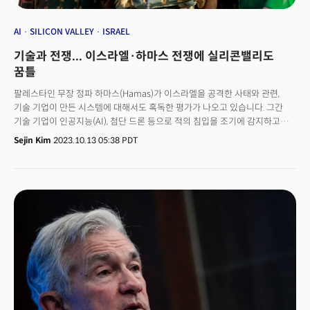
AI
SILICON VALLEY
ISRAEL
기술과 전쟁... 이스라엘·하마스 전쟁에 실리콘밸리도
꿈틀
팔레스타인 무장 정파 하마스(Hamas)가 이스라엘을 공격한 사태와 관련,
기술 기업이 만든 시스템에 대해서도 혹독한 평가가 나오고 있습니다. 그간
기술 기업이 인공지능(AI), 첨단 드론 등으로 적의 침입을 조기에 감지하고
사전에 경고를 제공할 수 있다고 홍보하고, 정부를 국방 업무에 이를 도입,
Sejin Kim
2023.10.13 05:38 PDT
홍보했지만 이번 공격을 전혀 예측하지 못한 탓입니다.지난 7일 가자지구를
지배하는 팔레스타인 이슬람 무장 조직 하마스가 이스라엘을 급습해 교전이
벌어졌습니다. 이에 이스라엘이 가자지구에 대해 보복하면서 팔레스타인
민간인 수백명도 사망한 것으로 알려졌죠. 9일(현지시각) 로이터통신은
가자지구 근처 이스라엘 진지와 공동체는 아무런 경고 없이 하마스에 의해
함락당했고, 하마스의 미사일 발사 규모는 이스라엘의 아이언돔 방어를 종종
압도했다고 밝혔습니다. 익명을 요구한 한 전직 서방 정보당국 관계자는
로이터에 "하마스는 데이터 등 흔적을 남기지 않고 공격을 수행할 수
있었다”면서 “아니면 단서가 있었지만 데이터에서 추출되지 않은 것이다. 경고
신호는 계속 있었을 것”이라고 말했습니다. 👉 데이터 합성엔 유용하지만
도시인 분석은 어려워이스라엘의 가자지구 감시는 정교한 시스템으로
평가받아왔습니다. 얼굴 인식 소프트웨어가 설치된 국경 검문소, 드론,