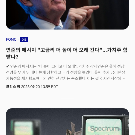
전자통신 도청 등 최첨단 기술로 무장됐었죠. 나토(NATO)에 따르면 로버트
바우어(Robert Bauer) 네덜란드 주제네바 군축대사는 이스라엘 내 가자지구
근교의 혁신적인 군사시설을 참관한다는 목적으로 9월 이스라엘을
방문하기도 했죠. 지난 5월 이스라엘 에얄 자미르(Eyal Zamir) 국방부 장관은
“첨단 기술로 의사결정과 분석을 간소화해 국가가 인공지능 '초강대국'이 되기
직전에 있다”고 자신했습니다.하지만 이번 사건으로 인해 기술에 대한 비판의
목소리가 나옵니다. 레이더 등 분야에서 엄청난 양의 데이터를 합성하는 데
FOMC
DIS
유용할 수 있지만, 가자지구와 같이 인구밀도가 높고 건물이 밀집된 도시
연준의 메시지 "고금리 더 높이 더 오래 간다"...가치주 힘
환경에서 인간의 움직임을 해석하는 데는 아직 무리가 있다는 설명입니다. 즉
사람이 행동을 할 때 민간인의 일상 혹은 경제활동인지 공격을 준비하는
받나?
것인지 알 수 없다는 거죠.로이터통신은 “공격자를 더 날카롭게 감지하고 사전
✔ 연준의 메시지는 "더 높이 그리고 더 오래"...가치주 강세연준은 올해 성장
경고를 할 수 있다고 주장한 AI 기업과 이들과 계약한 정부에 대한 경고일 수
전망을 무려 두 배나 높게 상향하고 금리 전망을 높였다. 올해 추가 금리인상
있다”고 전했습니다. 매체는 2022년 2월 러시아가 우크라이나 침공 당시
가능성을 제시했으며 금리인하 전망치는 축소했다. 이는 결국 자산시장의
조기 경고를 하며 자축했던 미국과 동맹국 정보기관들 역시 이번에는 놀란
회복으로 인한 인플레이션의 고착화 가능성이 커지며 장기 중립금리를
것으로 보인다고 전했습니다. 각국 정보기관은 현재 미국 워싱턴, 중국의 대만
크리스 정
2023.09.20 13:59 PDT
이전보다 더 높게 보고 있음을 시사한다. 결과적으로 더 높은 금리로 더
침공 가능성 등에서 사전 감지 체계를 재검토하고 있는 것으로 알려졌습니다.
오랜기간 긴축이 이어질 것임을 시사하면서 연준의 정책금리를 반영하는
2년물 국채 수익률이 2006년 이후 가장 높은 수준인 5.17%로 상승했다.
반면 성장전망은 크게 상향하며 경기침체 가능성은 사실상 일축했다. 이는
고금리 환경에서 경제 성장은 지속될 것이라는 점을 의미하면서 경기
사이클의 회복에 수혜를 받는 다우지수는 상대적으로 탄력적인 모습을 보였고
금리에 민감한 성장주 위주의 나스닥은 강한 충격을 받는 그림으로 나타났다.