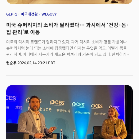
GLP-1
미국대전환
WEGOVY
미국 슈퍼리치의 소비가 달라졌다… 과시에서 ‘건강·몸·
집 관리’로 이동
미국의 럭셔리 트렌드가 달라지고 있다. 과거 럭셔리 소비가 명품 가방이나
슈퍼카처럼 눈에 띄는 소비에 집중됐다면 이제는 무엇을 먹고, 어떻게 몸을
관리하며, 어디에서 사는가가 새로운 럭셔리의 기준이 되고 있다. 완벽하게
큐레이션 된 음식을 먹고(Food), 의학의 힘으로 신체 기능을 최적화하며
권순우
2026.02.14 23:21 PDT
(Body), 잘 알려지지 않은 지역에 프라이빗한 주거(Home)를 마련하는
것이다. 미국 부유층과 Z세대는 이제 26달러(약 3만 6천 원)짜리 샐러드를
먹고, 월 1000달러(약 140만 원)짜리 주사에 돈을 아끼지 않는다. 그리고
슈퍼리치들은 플로리다주 마이애미에 1000억 원대 은신처에 아낌없이
투자하고 있다.