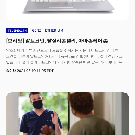
있었다.다음은 대담 전문이다.
GENZ
ETHERIUM
TELEHEALTH
[브리핑] 알트코인, 탈실리콘밸리, 아마존케어🚑
암호화폐가 주류 자산으로서 모습을 갖춰가는 가운데 비트코인 외 다른
코인들, 이른바 알트코인(Alternative+Coin의 합성어)이 무섭게 성장하고
있습니다. 올해 들어 비트코인이 2배가량 상승한 반면 같은 기간 이더리움은
400%, 도지코인은 1만3000% 폭등했습니다. 이에 따라 지난 1월 기준
송이라
2021.05.10 11:05 PDT
비트코인은 전체 암호화폐 시가총액에서 70%를 차지했지만, 이제는 50%
미만으로 떨어졌습니다. 개발자들이 이더리움 블록체인에 '분산형 금융' 앱을
구축하는 등 암호화폐와 블록체인 기술 활용은 더욱 확대되는 모습입니다. 더
작은 규모의 알트코인인 디지바이트(DigiByte), 베체인(VeChain), 세이프문
(SafeMoon) 등도 주목받고 있습니다. 👉온라인 증권앱 로빈후드 산하
팟캐스트 '스낵스(Snacks)'는 일론 머스크 같은 셀럽의 영향뿐 아닌 다양한
요소가 암호화폐 시장을 달구고 있다고 분석합니다. 즉, 수수료 없는 증권사나
암호화폐 거래소를 통해 어느 때보다 암호화폐에 쉽게 접근할 수 있고, 저축률
상승, 자유시간 증가 등도 암호화폐에 대한 관심을 증폭시키고 있습니다.
은행과 헤지펀드, 기업 등 기관 투자자들이 비트코인에 투자하고 일각에서는
인플레이션에 대한 대비책으로까지 보고 있습니다. 클럽하우스에서