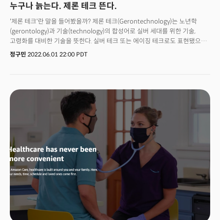
누구나 늙는다. 제론 테크 뜬다.
'제론 테크'란 말을 들어봤을까? 제론 테크(Gerontechnology)는 노년학
(gerontology)과 기술(technology)의 합성어로 실버 세대를 위한 기술,
고령화를 대비한 기술을 뜻한다. 실버 테크 또는 에이징 테크로도 표현됐으나
최근엔 관련 기술을 '제론 테크'로 부르며 업계는 물론, 학계에서도 널리
정구민
2022.06.01 22:00 PDT
쓰이고 있는 추세다. 지난 1월 미 라스베이거스에서 열린 CES2022에서도
제론 테크와 관련된 다양한 기술이 선보였다. CES 측은 최근 소비자의 변화를
스마트, 프리미엄, 서비스로 요약한 바 있다. CES2022에서 보여진 '제론
테크'는 이동의 자유와 작업 보조를 위한 모빌리티, 실내 생활에 도움을 주는
스마트홈 등이 건강 관리와 치료를 담당하는 디지털 헬스의 진화, 가상 공간
기반의 서비스와 인터페이스의 확장에 도움을 주는 메타버스의 진화도 주요
제론 테크 트렌드로 꼽을 수 있다. 사용자를 더욱 편리하게 해주는 스마트
기술의 확산과 사용자를 위한 서비스의 확산이 실버 산업의 발전과 밀접하게
연관된다. 코로나19로 비대면 기술이 확산되고, 자동화와 인공지능의 적용이
늘어남에 따라 사용자를 보조하는 기술이 늘어나고 있는 추세다.