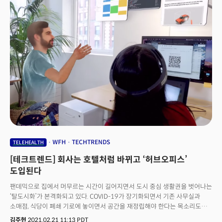
WFH
TECHTRENDS
TELEHEALTH
[테크트렌드] 회사는 호텔처럼 바뀌고 ‘허브오피스’
도입된다
팬데믹으로 집에서 머무르는 시간이 길어지면서 도시 중심 생활권을 벗어나는
‘탈도시화’가 본격화되고 있다. COVID-19가 장기화되면서 기존 사무실과
소매점, 식당이 폐쇄 기로에 놓이면서 공간을 재정립해야 한다는 목소리도
높아진다. 위워크 등 한때 부동산 비즈니스를 휩쓸던 ‘협업 공간’ 회사들은
김주현
2021.02.21 11:13 PDT