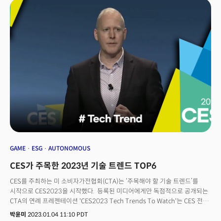
환자 의료기록 등 민감 데이터로 미세조정(파인튜닝)한 비즈니스 모델로
확장하는 추세다. 정부는 규제 완화로 이런 움직임에 발맞추고 있다. 👉
[관련기사] 한국은 의료공백인데... 미국 대형 병원은 의사 간호사에 AI
전면도입
GAME
ESG
AUTONOMOUS
CES가 주목한 2023년 기술 트렌드 TOP6
CES를 주최하는 미 소비자가전협회(CTA)는 ‘주목해야 할 기술 트렌드’를
시작으로 CES2023을 시작했다. 등록된 미디어에게만 독점적으로 공개되는
CTA의 연례 프레젠테이션 'CES2023 Tech Trends To Watch'는 CES 전시
기간과 2023년에 나타날 기술 동향을 소개한다. 지난 3일(현지시각),
박윤미
2023.01.04 11:10 PDT
라스베이거스 만달레이베이 호텔에서 스티브 코닉(Steve Koenig) CTA