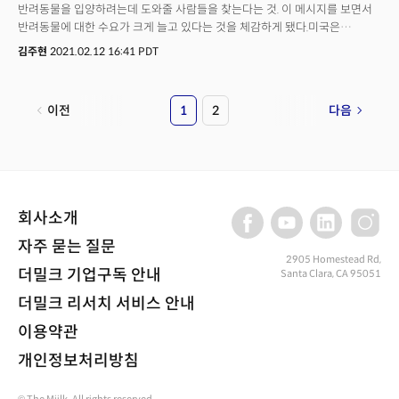
위한 공간을 만들기 위해 2개 매장을 물류 창고로 변경했다. 북미 최대 종합
반려동물을 입양하려는데 도와줄 사람들을 찾는다는 것. 이 메시지를 보면서
생활용품 리테일 기업 배드배스앤드비욘드(Bed Bath & Beyond)도
반려동물에 대한 수요가 크게 늘고 있다는 것을 체감하게 됐다.미국은
베스트바이와 같은 이유로 기존 매장 25%를 물류 창고로 전환했다.
‘반려동물’의 국가라 해도 과언이 아닐 것이다. 이런 상황에서 코로나 팬데믹은
김주현
2021.02.12 16:41 PDT
반려동물에 대한 수요는 물론, 산업도 급성장시키는 계기가 됐다.미국은 8월
26일을 ‘국가 반려동물의 날(National Dog Day)’라고 정해 놓을 만큼
반려동물을 사랑하는 나라다. 실제 펫스컴(Pets.com)에 따르면 76%인
이전
1
2
다음
8490만 가구가 반려동물을 키우고 있는데, 그 중 53%인 634만 가구는
강아지를 키우는 것으로 나타났다.
회사소개
자주 묻는 질문
2905 Homestead Rd,
더밀크 기업구독 안내
Santa Clara, CA 95051
더밀크 리서치 서비스 안내
이용약관
개인정보처리방침