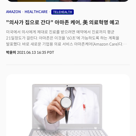
AMAZON
HEALTHCARE
TELEHEALTH
"의사가 집으로 간다" 아마존 케어, 美 의료혁명 예고
미국에서 의사에게 제대로 진료를 받으려면 예약에서 진료까지 평균
21일정도가 걸린다. 아마존은 이것을 '60초'에 가능하도록 하는 계획을
발표했다. 바로 새로운 기업용 의료 서비스 아마존케어(Amazon Care)다.
아마존은 올여름 아마존 케어를 '직원용' 서비스를 넘어 미국 전역으로 확장할
박윤미
2021.06.13 16:35 PDT
계획이다. 지난 10일(미 현지 시각) 아마존 부사장 바박 파비즈(Babak
Parviz)는 월스트릿저널이 주최한 테크 헬스 컨퍼런스에 참석, 헬스케어
분야에 뛰어든 아마존의 계획과 새로운 기업용 의료 서비스 아마존케어에
대해 공개했다. 파비즈 부사장은 "아마존케어는 기존 시스템과 다르다. 이
서비스는 온오프라인 하이브리드가 특징이다"고 강조했다. 그는 이
컨퍼런스에서 앱을 사용하고 원격으로 의료진을 만나는 아마존케어의
‘디지털’ 측면과 이동하는 의료진이 실제로 환자를 방문하는 ‘물리적’ 측면을
구체적으로 설명했다. 파비즈 부사장은 "코로나 팬데믹 이후 회사 구조는 더
분산될 것이기 때문에 이에 맞게 빠르게 대응할 수 있는 헬스케어 시스템이
필요하다. 이미 아마존케어 이용 계약을 체결한 회사가 많다"고 덧붙였다.그는
"아마존케어를 사용하는 수천 명의 아마존 직원들이 이 서비스를 5점 만점에
4.8점으로 높이 평가했다”며 아마존케어 프로그램에 대한 자신감을 보였다.
유통 왕국 아마존이 팬데믹 전부터 준비한 이 서비스는 무엇이고
직원들로부터 높은 점수를 받은 이유는 무엇인지 대담을 통해 확인할 수