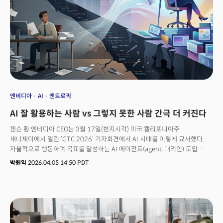
추세로 연간 매출을 추정)은 300억달러(약 45조원)를 돌파했습니다. 2025년
말 90억달러에서 불과 3개월 만에 세 배 이상으로 급증했습니다. 1년 전과
비교하면 10배가 됐죠. 한국 기업과 비교하면 매출 순위(2025년 별도
기준) 6위 현대모비스(약 36조원보다) 큰 규모입니다. 앤트로픽에 연간
100만달러 이상 지출하는 기업 고객 수도 1000개 이상으로, 2개월 전인 2월
대비(500개) 두 배로 뛰었습니다.말 그대로 ‘전례 없는 성장’입니다.
앤트로픽의 가파른 성장 곡선은 AI 산업의 무게중심이 인프라 확보와 토큰
(token, AI가 처리·생산하는 데이터의 최소 단위) 기반 매출로 넘어가고
있다는 신호입니다. 실리콘밸리의 프론티어 AI 기업들은 이미 AI 시대의
새로운 규칙을 쓰고 있습니다.
엔비디아
AI
앤트로픽
AI 잘 활용하는 사람 vs 그렇지 못한 사람 간극 더 커진다
젠슨 황 엔비디아 CEO는 3월 17일(현지시각) 미국 캘리포니아주
새너제이에서 열린 ‘GTC 2026’ 기자회견에서 AI 시대를 이렇게 묘사했다.
자율적으로 행동하며 목표를 달성하는 AI 에이전트(agent, 대리인) 도입
확대가 비약적인 생산성 급증을 가져오고, 결국 우리를 더 바쁘게 만들 것이란
박원익
2026.04.05 14:50 PDT
전망이다. AI에게 업무를 시키면 사람이 하는 것보다 훨씬 빠르게 결과물을
내놓는다. 결과물이 빠르게 돌아오니 후속 의사결정 및 추가 작업이 필요하고,
결국 사람이 처리해야 할 일의 총량이 늘어난다. 황 CEO는 기자회견에서
“10년 후 엔비디아는 직원 7만5000명이 750만 개의 AI 에이전트와 함께
일하게 될 것”이라는 전망을 내놓기도 했다. 직원 1명당 AI 에이전트 100개가
붙을 정도로 이 추세의 가속을 예측한 셈이다. 👉"AI의 99%는 새로운