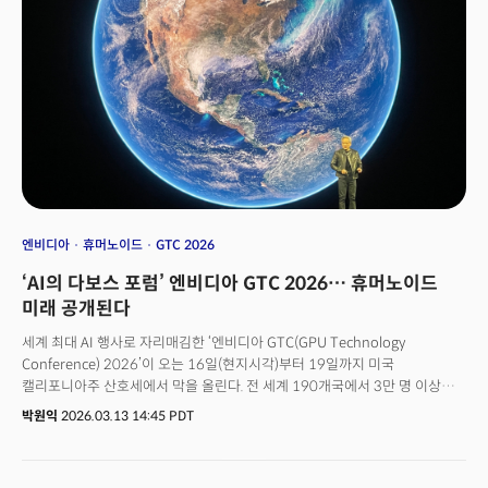
엔비디아
휴머노이드
GTC 2026
‘AI의 다보스 포럼’ 엔비디아 GTC 2026… 휴머노이드
미래 공개된다
세계 최대 AI 행사로 자리매김한 ‘엔비디아 GTC(GPU Technology
Conference) 2026’이 오는 16일(현지시각)부터 19일까지 미국
캘리포니아주 산호세에서 막을 올린다. 전 세계 190개국에서 3만 명 이상이
모이는 이번 컨퍼런스에서 엔비디아는 인간의 개입 없이 업무를 수행할 수
박원익
2026.03.13 14:45 PDT
있는 ‘에이전틱 AI(Agentic AI)’와 이를 물리적 환경에서 구현하는 ‘피지컬
AI(Physical AI, 물리적 AI)’ 생태계를 뒷받침할 차세대 인프라의 청사진을
제시할 예정이다. 16일 오전 11시로 예정된 젠슨 황 엔비디아 최고경영자