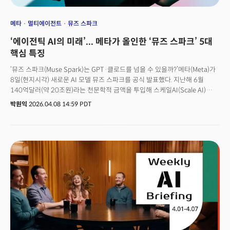
메타
멀티에이전트
뮤즈 스파크
‘에이전틱 AI의 미래’... 메타가 올인한 ‘뮤즈 스파크’ 5대
핵심 특징
‘뮤즈 스파크(Muse Spark)는 GPT·클로드를 넘을 수 있을까?’메타(Meta)가
8일(현지시각) 새로운 AI 모델 뮤즈 스파크를 공식 발표했다. 지난해 6월
140억달러(약 20조원)라는 천문학적 금액을 투입해 스케일AI(Scale AI)
지분을 인수하고 설립자 알렉산더 왕(Alexandr Wang)을 영입, 최고AI책임자
박원익
2026.04.08 14:59 PDT
(Chief AI Officer)로 선임한 지 9개월 여 만에 나온 첫 결과물이다. 메타의 AI
경쟁력에 대한 근본적인 의문이 제기되던 시점에 발표됐다는 점에서 업계의
시선이 쏠리고 있다. 메타가 자체 AI 스택(stack, 기술 집합) 전면 재건을
선언하는 신호탄이 될지, 아니면 AI 패권 경쟁에서 완전히 밀려나게 될지
결정하는 분기점이 될 전망이다.