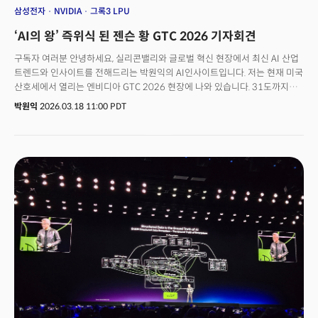
삼성전자
NVIDIA
그록3 LPU
‘AI의 왕’ 즉위식 된 젠슨 황 GTC 2026 기자회견
구독자 여러분 안녕하세요, 실리콘밸리와 글로벌 혁신 현장에서 최신 AI 산업
트렌드와 인사이트를 전해드리는 박원익의 AI인사이트입니다. 저는 현재 미국
산호세에서 열리는 엔비디아 GTC 2026 현장에 나와 있습니다. 31도까지
치솟는 초여름 날씨만큼이나 GTC 현장 분위기가 뜨거운데요, 젠슨 황
박원익
2026.03.18 11:00 PDT
엔비디아 CEO는 17일(현지시각) 비공개 프레스 컨퍼런스에서
“여러분은 추론 왕(Inference King)을 보고 있다”며 강한 자신감을
드러냈습니다.