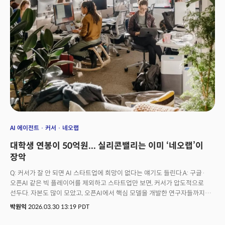
수요"… 젠슨 황, GTC에서 AI 버블 논쟁 끝내다
AI 에이전트
커서
네오랩
대학생 연봉이 50억원... 실리콘밸리는 이미 ‘네오랩’이
장악
Q: 커서가 잘 안 되면 AI 스타트업에 희망이 없다는 얘기도 들린다.A: 구글·
오픈AI 같은 빅 플레이어를 제외하고 스타트업만 보면, 커서가 압도적으로
선두다. 자본도 많이 모았고, 오픈AI에서 핵심 모델을 개발한 연구자들까지
데려왔다. 이 상태에서도 안 되면, 이제는 자본과 스케일로만 이길 수 있는
박원익
2026.03.30 13:19 PDT
시대가 온 것이고, 실리콘밸리 입장에서는 굉장히 암울한 시기가 될 수 있다.Q:
요즘 실리콘밸리에서 ‘네오랩(Neo Lab)’이 유행이라고 들었다.A: 가장