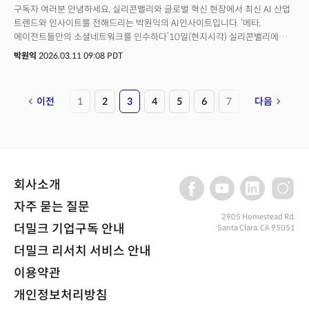
구독자 여러분 안녕하세요, 실리콘밸리와 글로벌 혁신 현장에서 최신 AI 산업
트렌드와 인사이트를 전해드리는 박원익의 AI인사이트입니다. ‘메타,
에이전트들만의 소셜네트워크를 인수하다’10일(현지시각) 실리콘밸리에서는
메타의 몰트북(Moltbook) 인수가 큰 화제가 됐습니다. 인간이 아닌 ‘AI
박원익
2026.03.11 09:08 PDT
에이전트(agent, 대리인)’들이 게시물을 작성하고 댓글을 달며 상호작용하는
에이전트용 소셜네트워크를 인간 소셜네트워크(페이스북, 인스타그램,
왓츠앱) 최대 기업이 인수하는 상징적인 사건이었기 때문입니다.몰트북의
이전
1
2
3
4
5
6
7
다음
개발팀은 메타 슈퍼인텔리전스 연구소(MSL)에 합류합니다. 메타 대변인은
성명에서 “몰트북 팀이 MSL에 합류함으로써 AI 에이전트가 사람과 기업을
위해 일하는 새로운 길이 열렸다”며 “모두에게 혁신적이고 안전한 에이전트
경험을 제공하기 위해 함께 협력할 것”이라고 밝혔습니다.기술업계에서는
이를 미래 광고 네트워크 확보로 해석합니다. 페이스북과 인스타그램이 광고
유통 채널이 된 것처럼 미래에는 에이전트를 위한 광고 유통 채널이 생기고,
회사소개
작동할 것이라고 예측한 셈이죠. 인간과 AI 에이전트가 공존하는 세상은 더는
먼 미래의 일이 아닙니다. 이 변화는 미디어와 산업 지형도를 바꿀뿐 아니라
자주 묻는 질문
인간의 존재 이유와 직결된 직업에도 큰 영향을 미치며 빠르게 현실화되고
2905 Homestead Rd,
더밀크 기업구독 안내
Santa Clara, CA 95051
있습니다.
더밀크 리서치 서비스 안내
이용약관
개인정보처리방침