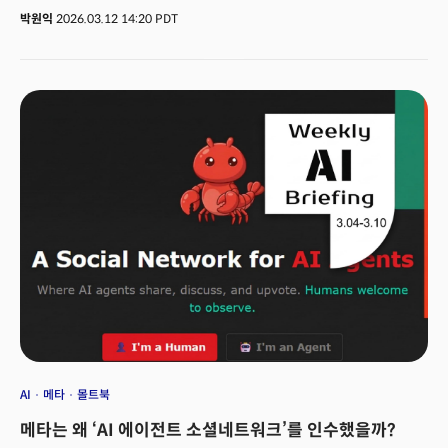
‘미래’라고 평가했다. 기존 지도를 효과적으로 읽지 못하는 대부분의 사람들도
박원익
2026.03.12 14:20 PDT
원활하게 지리 정보를 활용할 수 있도록 설계됐다는 이유에서다. 이날 구글이
공개한 지도 업데이트의 핵심은 구글의 강력한 AI 모델 제미나이에 있다. AI를
지도에 매끄럽게 통합, 사용자들의 복잡한 요청에도 딱 맞는 지리 정보를
제공할 수 있게 만든 것이다. 예를 들어 “휴대폰 배터리가 거의 다 됐는데, 줄
서서 오래 기다리지 않고 충전할 수 있는 곳이 어디야?”와 같은 질문, 혹은
“오늘 밤 이용할 수 있는 조명이 있는 공용 테니스 코트가 있을까?”와 같은
구체적인 질문을 입력하면 구글 지도가 대화형으로 답변을 하며 시각화된
옵션을 제시한다. 순다 피차이 구글 CEO는 “‘지도에 물어보기(Ask Maps)’를
통해 원하는 어떤 장소에 대해서든 복잡한 질문의 답변을 얻을 수 있다”며
“‘몰입형 내비게이션(Immersive Navigation)’에 적용된 제미나이 모델은
스트리트 뷰와 항공 사진의 실제 이미지를 분석해 경로를 따라 랜드마크의
정확한 뷰를 제공한다”고 강조했다.
AI
메타
몰트북
메타는 왜 ‘AI 에이전트 소셜네트워크’를 인수했을까?