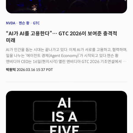
NVDA
젠슨 황
GTC
“AI가 AI를 고용한다”… GTC 2026이 보여준 충격적
미래
AI가 인간을 돕는 시대는 끝나가고 있다. 이제 AI가 서로를 고용하고, 협력하며,
일을 나누는 ‘에이전트 경제(Agent Economy)’가 시작되고 있다.젠슨 황
엔비디아 CEO는 16일(현지시각) 열린 엔비디아 GTC 2026 기조연설에서 AI
산업의 다음 단계로 '에이전틱 스케일링(Agentic Scaling)’이라는 새로운
박원익
2026.03.16 15:37 PDT
법칙을 선언했다. 인간과 AI의 협업을 넘어, AI가 다른 AI를 호출하고 작업을
위임하며 스스로 조직을 이루는 시대가 열린다는 것이다.이날 발표는 단순한
신제품 공개가 아니었다. GPU와 LPU를 결합한 새로운 컴퓨팅 아키텍처, 독립
CPU 랙, 에이전트 개발 툴킷, 그리고 로봇·자율주행·우주 데이터센터까지
이어지는 ‘AI 풀스택 인프라’ 전략을 통해, 엔비디아가 멀티 에이전트 경제의
기반을 장악하겠다는 청사진을 드러냈기 때문이다.GTC 2026은 AI 산업이
‘모델 경쟁’에서 ‘에이전트 경제 경쟁’으로 이동하고 있음을 보여준 결정적
순간이었다. 젠슨 황 CEO가 이날 기조연설에서 공개한 핵심 내용을 5가지로
정리했다.