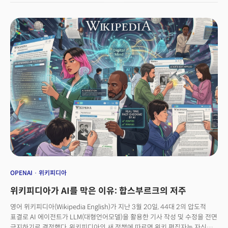
유행하는 키워드 중 하나다. 싱킹 머신스 랩(Thinking Machines Lab) 같은
미라 무라티의 회사, 플래핑 에어플레인즈(Flapping Airplanes) 같은
곳들인데, 공통점은 10명 정도의 소수 정예 팀이면서 창업과 동시에 유니콘을
넘어서는 밸류에이션을 받는다는 것이다. 거대한 팀도, 제품도, 사업도 없는
상태에서 소수의 인재만 믿고 수천억 투자를 받는다. 2015년에 아무것도
없는 상태에서 시작해 성공한 오픈AI 모델을 반복할 수 있지 않을까 하는
기대다.문제는 이런 네오 랩이 많아지면서 양극화가 심해진다는 것이다.
소수에게 엄청난 보상과 자본이 몰리고, 대다수는 직장조차 구하기 힘들다.
사람들이 만나면 적극적으로 이 문제를 이야기하지만, 대안은 아무도 모른다.
결국 “그 소수에 끼어야 한다”는 위기의식을 갖고, 워라밸은 아예 생각도 하지
않고, 인생을 완전히 투자하는 대신 큰 보상을 받는 트렌드로 가고 있다.👉
36세, 17조원, 그리고 AI 민주화: 미라 무라티의 새로운 혁명
OPENAI
위키피디아
위키피디아가 AI를 막은 이유: 합스부르크의 저주
영어 위키피디아(Wikipedia English)가 지난 3월 20일, 44대 2의 압도적
표결로 AI 에이전트가 LLM(대형언어모델)을 활용한 기사 작성 및 수정을 전면
금지하기로 결정했다. 위키피디아의 새 정책에 따르면 위키 편집자는 자신이