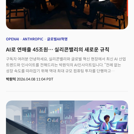
OPENAI
ANTHROPIC
글로벌AX혁명
AI로 연매출 45조원… 실리콘밸리의 새로운 규칙
구독자 여러분 안녕하세요, 실리콘밸리와 글로벌 혁신 현장에서 최신 AI 산업
트렌드와 인사이트를 전해드리는 박원익의 AI인사이트입니다. “전례 없는
성장 속도를 따라잡기 위해 역대 최대 규모 컴퓨팅 투자를 단행하고
있다.”앤트로픽(Anthropic)의 CFO 크리슈나 라오(Krishna Rao)가 7일
박원익
2026.04.08 11:04 PDT
(현지시각) 발표한 성명의 핵심입니다. 앤트로픽은 이날 구글, 브로드컴과 함께
차세대 TPU(텐서처리장치) 기반의 기가와트(GW) 규모 컴퓨팅 인프라 확장
파트너십을 체결했다고 공식 발표했습니다.2027년부터 약 3.5기가와트
규모의 구글 TPU 용량이 앤트로픽에 순차 공급됩니다. 현재 공급 중인
1기가와트의 3배가 넘는 규모죠. 1기가와트는 약 70만 가구에 전력을 공급할
수 있는 거대한 전력량입니다. 미즈호 증권은 이 파트너십으로 브로드컴의 AI
관련 매출이 2026년 210억달러에서 2027년 420억달러(약 63조원)로
급증할 것으로 추산했습니다.더 주목할 숫자는 앤트로픽이 함께 공개한 매출
지표입니다. 현재 앤트로픽의 연간 런레이트 매출(Run Rate Revenue, 현재