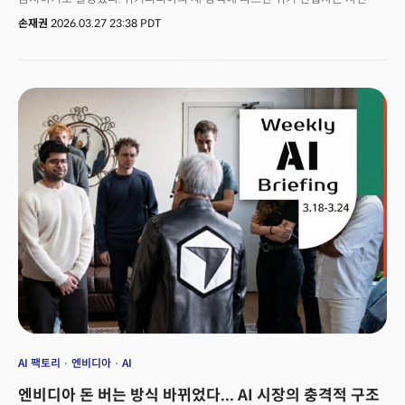
작성한 글에 대해 LLM을 통해 기본적인 교열 제안을 받고, 인간의 검토를 거쳐
손재권
2026.03.27 23:38 PDT
일부를 반영할 수 있다.LLM이 독자적으로 내용을 추가해서는 안 된다. 위키
측은 "LLM은 텍스트의 의미를 바꿀 수 있으며, 그 결과가 인용된 출처와 맞지
않을 수 있으므로 주의가 필요하다"고 덧붙였다. 다만, AI는 번역 지원과
간단한 교열(copy edit) 목적으로는 사용할 수 있다.이 금지령은 단순한
콘텐츠 품질 관리 조치가 아니다. 인류가 수십 년간 쌓아온 디지털 지식
인프라가 AI에 의해 오염되는 것을 막으려는방어선이다. 무슨 의미일까?
AI 팩토리
엔비디아
AI
엔비디아 돈 버는 방식 바뀌었다... AI 시장의 충격적 구조