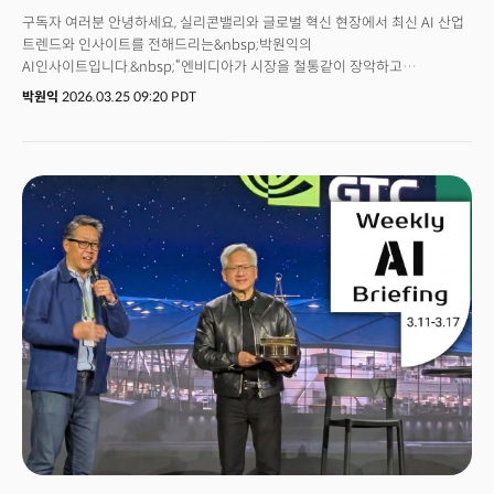
구독자 여러분 안녕하세요, 실리콘밸리와 글로벌 혁신 현장에서 최신 AI 산업
트렌드와 인사이트를 전해드리는&nbsp;박원익의
AI인사이트입니다.&nbsp;“엔비디아가 시장을 철통같이 장악하고
있다.”월스트리트저널(WSJ)은 23일(현지시각) 엔비디아가 “소규모
박원익
2026.03.25 09:20 PDT
경쟁사들로부터 기술과 인재를 신속하게 확보해 왔다”고 분석했습니다. 지난
분기 680억달러(약 102조2000억원)라는 사상 최대 매출을 올린
엔비디아가 자금력을 바탕으로 공격적인 M&A 및 투자 전략을 전개하며 ‘AI
생태계의&nbsp;공급자이자 투자자, 그리고 채권자’라는 유일무이한 지위를
획득했다는 설명입니다.실제로 이번 GTC 2026 때 진행된 패널 토론에서
이와 같은 엔비디아의 막강한 영향력이 확인됐습니다. 퍼플렉시티, 커서,
미스트랄 AI, 싱킹머신스랩 등&nbsp;AI 생태계 리더 10명이 모여 황 CEO가
주관한 패널 토론에 참여한 것이죠. 엔비디아는 이 기업들에 자금을 투자한
투자자이자 첨단 칩을 제공하는 공급자이며 이들로부터 칩 판매 대금을 받는
채권자입니다.&nbsp;시장에서는 엔비디아의 최신 칩을 구하기 어렵습니다.
AI 기업들은 경쟁력 확보를 위해 강력한 AI 칩이 필요하죠. AI 리더들이 젠슨
황 CEO를 찾고, 엔비디아에 더욱 의존하게 되는 이유가 여기에
있습니다.&nbsp;