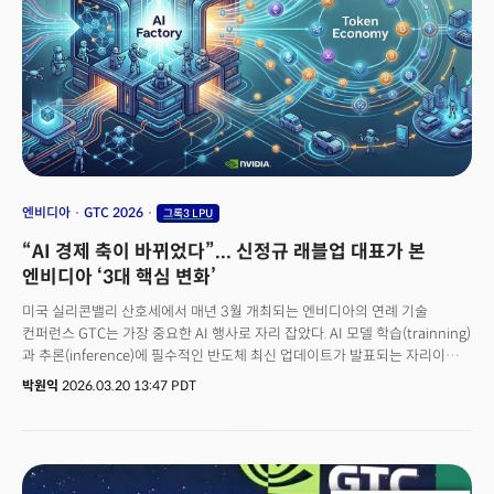
채권자입니다.&nbsp;시장에서는 엔비디아의 최신 칩을 구하기 어렵습니다.
AI 기업들은 경쟁력 확보를 위해 강력한 AI 칩이 필요하죠. AI 리더들이 젠슨
황 CEO를 찾고, 엔비디아에 더욱 의존하게 되는 이유가 여기에
있습니다.&nbsp;
엔비디아
GTC 2026
그록3 LPU
“AI 경제 축이 바뀌었다”... 신정규 래블업 대표가 본
엔비디아 ‘3대 핵심 변화’
미국 실리콘밸리 산호세에서 매년 3월 개최되는 엔비디아의 연례 기술
컨퍼런스 GTC는 가장 중요한 AI 행사로 자리 잡았다. AI 모델 학습(trainning)
과 추론(inference)에 필수적인 반도체 최신 업데이트가 발표되는 자리이기
때문이다. AI 모델, 애플리케이션, 서비스를 넘어 AI 산업 전반을 아우르는
박원익
2026.03.20 13:47 PDT
방향성도 제시된다. 전 세계 190개국에서 3만 명 이상이 모인 올해
컨퍼런스에서 황 CEO는 인간의 개입 없이 업무를 수행할 수 있는 ‘에이전틱
AI(Agentic AI)’와 이를 물리적 환경에서 구현하는 ‘피지컬 AI(Physical AI,
물리적 AI)’ 생태계를 강조했다. 오프라인 현장 4회 참석, 발표를 포함하면
7회째 엔비디아 GTC에 참여한 AI 인프라 전문가 신정규 래블업 대표는 GTC