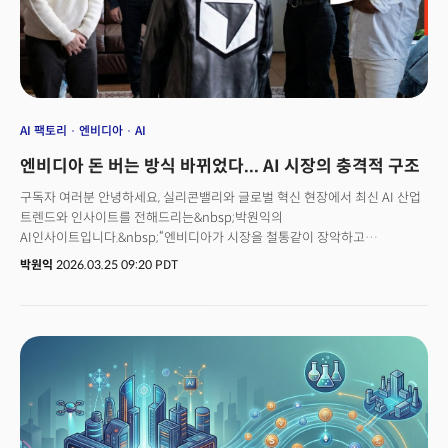
비효율적이다. 그록의 LPU는 그중 하나에 특화돼 있었다.
AI 팩토리
엔비디아
AI
엔비디아 돈 버는 방식 바뀌었다... AI 시장의 충격적 구조
구독자 여러분 안녕하세요, 실리콘밸리와 글로벌 혁신 현장에서 최신 AI 산업
트렌드와 인사이트를 전해드리는&nbsp;박원익의
AI인사이트입니다.&nbsp;“엔비디아가 시장을 철통같이 장악하고
있다.”월스트리트저널(WSJ)은 23일(현지시각) 엔비디아가 “소규모
박원익
2026.03.25 09:20 PDT
경쟁사들로부터 기술과 인재를 신속하게 확보해 왔다”고 분석했습니다. 지난
분기 680억달러(약 102조2000억원)라는 사상 최대 매출을 올린
엔비디아가 자금력을 바탕으로 공격적인 M&A 및 투자 전략을 전개하며 ‘AI
생태계의&nbsp;공급자이자 투자자, 그리고 채권자’라는 유일무이한 지위를
획득했다는 설명입니다.실제로 이번 GTC 2026 때 진행된 패널 토론에서
이와 같은 엔비디아의 막강한 영향력이 확인됐습니다. 퍼플렉시티, 커서,
미스트랄 AI, 싱킹머신스랩 등&nbsp;AI 생태계 리더 10명이 모여 황 CEO가
주관한 패널 토론에 참여한 것이죠. 엔비디아는 이 기업들에 자금을 투자한
투자자이자 첨단 칩을 제공하는 공급자이며 이들로부터 칩 판매 대금을 받는