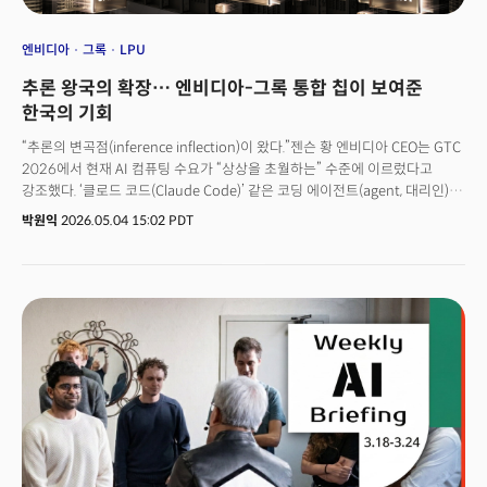
엔비디아
그록
LPU
추론 왕국의 확장… 엔비디아-그록 통합 칩이 보여준
한국의 기회
“추론의 변곡점(inference inflection)이 왔다.”젠슨 황 엔비디아 CEO는 GTC
2026에서 현재 AI 컴퓨팅 수요가 “상상을 초월하는” 수준에 이르렀다고
강조했다. ‘클로드 코드(Claude Code)’ 같은 코딩 에이전트(agent, 대리인)가
토큰(token, AI가 처리하고 생성하는 데이터의 최소 단위) 수요를
박원익
2026.05.04 15:02 PDT
기하급수적으로 증가시키고 있다는 것이다. 지난 2025년 12월 엔비디아가
AI 칩 스타트업 그록(Groq)의 IP(설계자산)를 200억달러(약 29조원)에
확보하고, 핵심 인력 대부분을 영입한 것도 이런 이유 때문이었다. 내용은
인수였지만, 외형은 라이선스 계약 형식을 취했다. 완전한 인수였다면 독과점
규제 심사를 피할 수 없었을 것이다. 철저히 계산된 전략, 발 빠른 통합작업을
거쳐 엔비디아는 계약 후 단 4개월 만에 그록의 기술을 베라 루빈 추론 스택
(stack, 기술 및 도구의 집합)에 통합한 시스템 컨셉을 GTC 2026에서 선보일
수 있었다.👉엔비디아, 그록 29조원에 흡수… AI 산업 ‘훈련에서 추론
시대로’엔비디아는 왜 200억달러라는 거액을 투자했을까. GPU만으로는
갈수록 복잡해지는 추론 작업량(workload)을 최적의 효율로 처리하기
어렵기 때문이다. 에이전틱 AI 시대의 추론은 두 가지 근본적으로 다른 연산을
요구하고 있다. 이 두 연산을 하나의 하드웨어로 처리하는 것은 구조적으로