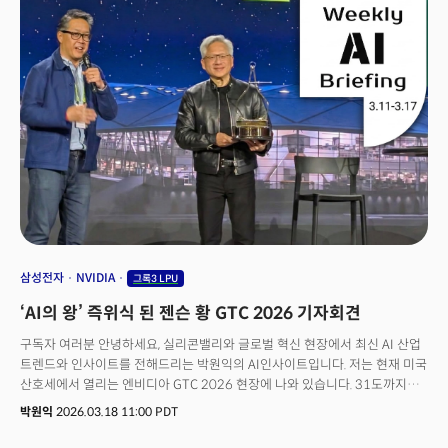
2026 현장에서 무엇을 발견했을까?신 대표는 이번 기조연설을 “기술 경쟁이
아니라 누가 더 빨리 토큰(token, AI 모델이 처리하거나 생성하는 데이터의
최소 단위)을 만들어 이를 돈으로 바꾸느냐의 싸움”이라고 정의했다.
기하급수적으로 늘어나는 에이전트를 실제 기업 현장에서 적용하기 위해 빠른
속도, 낮은 비용의 중요성이 더 커졌다는 설명이다. 신 대표는 이번 GTC
2026에서 국가 차원의 독자적 AI 환경을 의미하는 ‘소버린 AI(Sovereign AI)’
구축 전략을 발표했다. 현재 래블업은 AI 모델 개발사 업스테이지와
컨소시엄을 구성, 정부가 추진하는 독자 AI 파운데이션 모델 개발 프로젝트를
진행 중이다. 엔비디아의 위상 변화, 그록(Groq) 칩 통합의 의미, 토큰
경제학의 새 경쟁 축, 그리고 한국의 포지션까지. 기조연설의 행간을 파악할 수
있도록 신 대표와 인터뷰를 진행, 핵심 인사이트를 정리했다.👉“AI가 AI를
고용한다”… GTC 2026이 보여준 충격적 미래
삼성전자
NVIDIA
그록3 LPU
‘AI의 왕’ 즉위식 된 젠슨 황 GTC 2026 기자회견
구독자 여러분 안녕하세요, 실리콘밸리와 글로벌 혁신 현장에서 최신 AI 산업
트렌드와 인사이트를 전해드리는 박원익의 AI인사이트입니다. 저는 현재 미국
산호세에서 열리는 엔비디아 GTC 2026 현장에 나와 있습니다. 31도까지
치솟는 초여름 날씨만큼이나 GTC 현장 분위기가 뜨거운데요, 젠슨 황
박원익
2026.03.18 11:00 PDT
엔비디아 CEO는 17일(현지시각) 비공개 프레스 컨퍼런스에서
“여러분은 추론 왕(Inference King)을 보고 있다”며 강한 자신감을