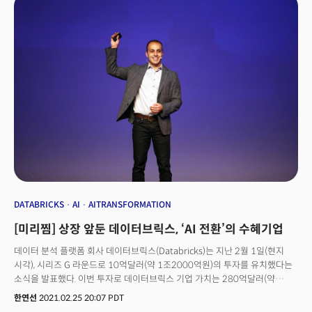
게임스탑(GME), AMC엔터테이먼트(AMC)등 소위 '밈주식'들이 시장을
주도하며 개인 투자자들이 주도하는 열풍이 식지 않았음을 증명했다. 유럽의
에어버스는 관련 부품 공급업자들에게 생산량을 늘릴 계획을 발표한 후
상승세를 보였다. 전일 실적을 발표한 데이터 분석 소프트웨어 기업인
스노우플레이크(SNOW)는 손실이 확대되었음을 보고한 후 3%대 하락했다.
팹리스 반도체 기업의 주도주인 엔비디아(NVDA)는 1분기 수익과 매출이
모두 시장의 예상을 상회했음에도 소폭 약세를 보였다. 엔비디아의 매출은
전년 대비 88% 증가했다. 1분기 수익시즌이 마무리를 하는 가운데 오늘은
달러제너럴(DG)과 베스트바이(BBY), 세일즈포스(CRM), 코스트코(COST)
등이 실적을 발표할 예정이다. 국제유가는 여전히 핵 협상 합의 가능성으로
인한 이란의 시장 진입 가능성을 소화하며 약세를 보이고 있다.
DATABRICKS
AI
AITRANSFORMATION
[미리찜] 상장 앞둔 데이터브릭스, ‘AI 전환’의 수혜기업
데이터 분석 플랫폼 회사 데이터브릭스(Databricks)는 지난 2월 1일(현지
시각), 시리즈 G 라운드로 10억달러(약 1조2000억원)의 투자를 유치했다는
소식을 발표했다. 이번 투자로 데이터브릭스 기업 가치는 280억달러(약
30조8341억원)을 넘어서게 됐다. 이번 투자 라운드는 프랭클린 템플턴
한연선
2021.02.25 20:07 PDT
(Franklin Templeton) 주도 하에 피델리티와 웨일즈락, 캐피털G, 세일즈포스