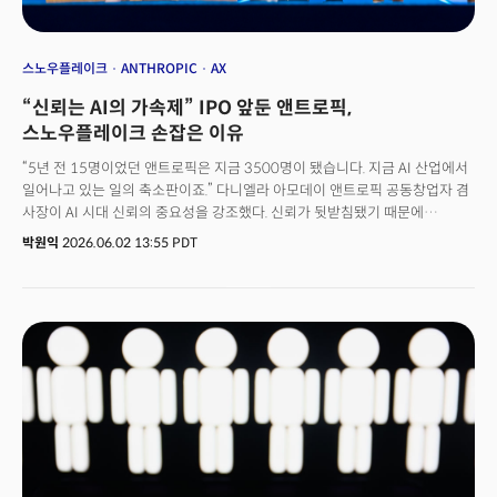
스노우플레이크
ANTHROPIC
AX
“신뢰는 AI의 가속제” IPO 앞둔 앤트로픽,
스노우플레이크 손잡은 이유
“5년 전 15명이었던 앤트로픽은 지금 3500명이 됐습니다. 지금 AI 산업에서
일어나고 있는 일의 축소판이죠.” 다니엘라 아모데이 앤트로픽 공동창업자 겸
사장이 AI 시대 신뢰의 중요성을 강조했다. 신뢰가 뒷받침됐기 때문에
앤트로픽과 AI 산업의 빠른 성장이 가능했다는 것. AI가 안전하게, 다양한
박원익
2026.06.02 13:55 PDT
작업을 효과적으로 수행할 수 있을 것이란 믿음을 바탕으로 기업들이 AI를
도입할 수 있고, AI 역시 발전할 수 있다는 주장이다. 6월 1일(현지시각) 미국
샌프란시스코에서 개막한 ‘스노우플레이크 서밋 26(Snowflake Summit
26)’ 기조연설 무대에 등장한 아모데이 앤트로픽 사장은 슈리다 라마스워미
스노우플레이크 CEO와 AI 산업의 핵심 가치와 미래를 논했다.