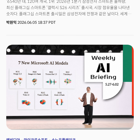
‘6540만 대, 120여 개국, 1위’ 2026년 1분기 삼성전자 스마트폰 출하량,
최신 플래그십 스마트폰 ‘갤럭시 S26 시리즈’ 출시국, 시장 점유율을 나타낸
숫자다. 플래그십 스마트폰 출시일은 삼성전자에 전쟁과 같은 날이다. 세계
시장, 수백만 대의 판매량, 대규모 프로모션 예산이 동시에 움직이며 방대한
박원익
2026.06.05 18:37 PDT
양의 데이터가 기록, 축적된다. 삼성전자가 데이터 기반 AX(AI 전환) 전략을
수립해 의사결정에 활용하는 이유가 여기에 있다. 얼마나 빠르게 데이터를
취합하고 분석하느냐가 판매 성과에 영향을 미치기 때문이다. 서정아
삼성전자 DX부문 MX사업부 디지털커머스팀장(부사장)은 6월 2일(현지시각)
미국 샌프란시스코 모스콘 센터에서 열린 ‘스노우플레이크 서밋
26(Snowflake Summit 26)’ 기조연설 무대에 올라 삼성전자의 실전 AX
사례를 공개했다.
엔비디아
마이크로소프트
스노우플레이크