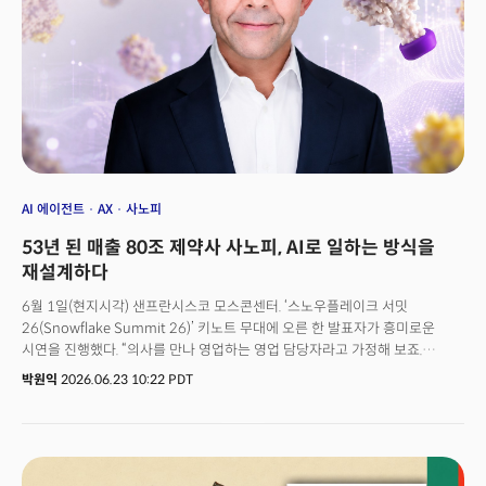
정도죠.AI 핵심 인력의 이동이 말해주는 것이 있습니다. 최첨단 모델을 보유한,
상장을 준비 중인 오픈AI, 앤트로픽으로 AI 연구의 무게추가 이동하고 있다는
점입니다. 최근 상장으로 직원 400여 명을 1억달러(약 1500억원) 이상
부호로 만든 스페이스X 역시 이 레이스에 뛰어든 상태입니다.실리콘밸리에서
진행 중인 보이지 않는 전쟁이 더 치열해지고 있는 것이죠. 슈퍼 인재는 최첨단
AI 모델 개발을 위한 핵심 조건이며 최첨단 AI 모델에 대한 접근 권한은 새로운
권력이 되고 있습니다. 프런티어 AI 연구소가 독점에 가까운 힘을 갖는 시대.
우리는 어떻게 기회를 찾고, 미래를 설계해야 할까요?
AI 에이전트
AX
사노피
53년 된 매출 80조 제약사 사노피, AI로 일하는 방식을
재설계하다
6월 1일(현지시각) 샌프란시스코 모스콘센터. ‘스노우플레이크 서밋
26(Snowflake Summit 26)’ 키노트 무대에 오른 한 발표자가 흥미로운
시연을 진행했다. “의사를 만나 영업하는 영업 담당자라고 가정해 보죠.
사노피의 내부 AI 에이전트인 ‘컨시어지(Concierge)’에 전화를 걸겠습니다.
박원익
2026.06.23 10:22 PDT
‘컨시어지, 지금 의사 해나씨를 만나러 갈 건데, 미팅 계획을 짜줘.’” 무대에서
라이브로 진행된 시연에서 사노피의 AI 에이전트 컨시어지는 의사의 처방
이력과 관심 진료 분야, 어떤 주제로 대화를 시작하면 좋을지에 대한 팁까지
즉각 제시했다. 과거 수 시간의 조사와 사실 확인이 필요했던 작업이 두세 번의
질문으로 몇 초 만에 완료된 것이다. 연 매출 80조원(2025년 기준,