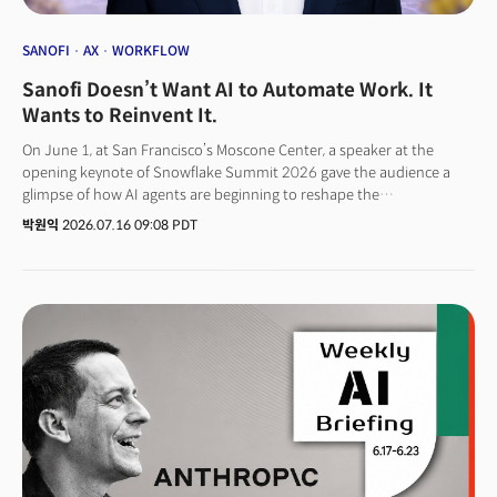
SANOFI
AX
WORKFLOW
Sanofi Doesn’t Want AI to Automate Work. It
Wants to Reinvent It.
On June 1, at San Francisco’s Moscone Center, a speaker at the
opening keynote of Snowflake Summit 2026 gave the audience a
glimpse of how AI agents are beginning to reshape the
pharmaceutical industry.“Imagine that you are a sales representative
박원익
2026.07.16 09:08 PDT
preparing to meet a physician,” said Emmanuel Frenehard, Sanofi’s
Executive Vice President and Chief Digital Officer. “You call up Sanofi’s
internal AI agent, Concierge, and say: ‘I’m about to meet Dr. Hannah.
Help me prepare for the meeting.’”During the live demonstration,
Concierge immediately produced a briefing on the physician’s
prescribing patterns, clinical interests and potential conversation
starters. Research and verification that once took hours could be
completed in seconds through just a few questions.The
demonstration showcased Concierge for Field, an AI agent
developed by Sanofi in partnership with Snowflake. The tool gives
Sanofi’s field representatives immediate access to relevant
information before they meet physicians or visit healthcare