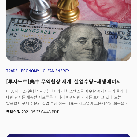
주식환매 등으로 주식 가치 효율성을 높이는 기업이 살아남을 것이란
전언이다.
TRADE
ECONOMY
CLEAN ENERGY
[투자노트]美中 무역협상 재개, 실업수당+재생에너지
미 증시는 27일(현지시간) 연준의 긴축 스탠스를 좌우할 경제회복과 물가에
대한 단서를 제공할 지표들을 기다리며 완만한 약세를 보이고 있다. 오늘
발표할 내구재 주문과 실업 수당 청구 지표는 제조업과 고용시장의 회복을
시그널할 것으로 전망된다. 28일일 예정된 개인소비지출(PCE) 지표는
크리스 정
2021.05.27 04:43 PDT
인플레이션에 대한 연준의 통화정책을 좌우할 강력한 기준이 될 것으로
관측된다. 이번 주 연준의 클라리다와 퀄스 부의장이 모두 6월 통화정책회의
(FOMC)에서 '긴축에 대한 논의가 시작될 수 있음'에 대한 신호를 줬기 때문에
시장의 반응은 매우 예민할 것으로 예상된다. 한편 전일(26일) 시장은