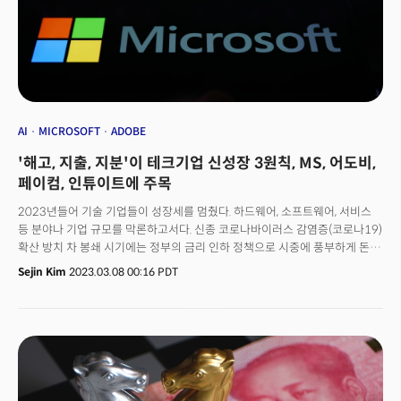
AI
MICROSOFT
ADOBE
'해고, 지출, 지분'이 테크기업 신성장 3원칙, MS, 어도비,
페이컴, 인튜이트에 주목
2023년들어 기술 기업들이 성장세를 멈췄다. 하드웨어, 소프트웨어, 서비스
등 분야나 기업 규모를 막론하고서다. 신종 코로나바이러스 감염증(코로나19)
확산 방치 차 봉쇄 시기에는 정부의 금리 인하 정책으로 시중에 풍부하게 돈이
풀렸고, 사람들이 집에 머무는 시간이 길어지면서 이들 기술기업들의
Sejin Kim
2023.03.08 00:16 PDT
서비스가 크게 각광받았다. 하지만 코로나19 봉쇄가 끝난 후 상황은 달라졌다.
시중에 돈이 마르고 사람들이 나가기 시작하면서 PC 수요는 급감했다.
스마트폰 시장은 이제 성장이 정체된, ‘성숙한’ 시장으로 분류된다. 각종
스트리밍 서비스 시장도 마찬가지다. 이에 반도체 제조업체들도 덩달아
타격을 입고 있다. 여기에 더해 정부의 반독점 규제, 스톡옵션 등으로 희석된
주식가치 등도 기술주들에 부담을 주고 있다는 평가다. 이에 기술 기업의
실적은 성장에서 나오지 않는다는 평가가 주류다. 해고 등 비용 통제와