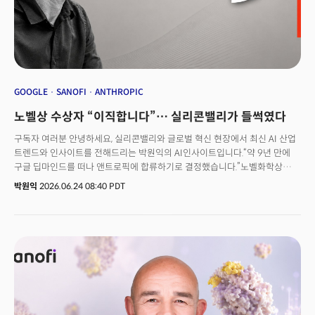
institutions.Founded in France in 1973, Sanofi is one of the world’s
largest biopharmaceutical companies, generating €43.6 billion in
annual sales in 2025. Its principal therapeutic areas include
immunology, neurology, oncology, rare diseases and vaccines.
Dupixent, whose active ingredient is dupilumab, is one of its leading
medicines.What has drawn particular attention from the AI industry
is not simply Sanofi’s adoption of artificial intelligence, but the speed
GOOGLE
SANOFI
ANTHROPIC
and scale of its transformation. The company has set out to become
노벨상 수상자 “이직합니다”… 실리콘밸리가 들썩였다
the first biopharma organization powered by AI at scale. To support
that ambition, it has brought IT, data, AI, cybersecurity, infrastructure
구독자 여러분 안녕하세요, 실리콘밸리와 글로벌 혁신 현장에서 최신 AI 산업
and digital capabilities together under a unified
트렌드와 인사이트를 전해드리는 박원익의 AI인사이트입니다.“약 9년 만에
organization.Frenehard is one of the executives leading that
구글 딥마인드를 떠나 앤트로픽에 합류하기로 결정했습니다.”노벨화학상
transformation. Before joining Sanofi, he led digital and technology
수상자(2024년) 존 점퍼 구글 딥마인드 부사장이 앤트로픽에 합류한다는
박원익
2026.06.24 08:40 PDT
initiatives in the media and entertainment industry, including roles at
소식이 실리콘밸리를 뒤흔들었습니다. 구글 딥마인드를 이끌어온 상징적
Walt Disney International and Southeast Asian streaming company
인물이 경쟁사로 간다는 건 의미가 적지 않습니다. 점퍼 부사장은 박사 학위를
iflix. At Sanofi, he has sought to embed a culture of measurement,
마친 지 6개월 만에 데미스 허사비스 구글 딥마인드 CEO에게 발탁돼
experimentation and rapid execution across the organization.As AI
알파폴드(AlphaFold) 팀을 이끌었고, 단백질 구조 예측 혁신으로 허사비스
transformation and enterprise agents become central issues for
CEO와 노벨 화학상을 공동 수상한 인물입니다. 점퍼 부사장뿐만이 아닙니다.
legacy companies, The Miilk sat down with Frenehard in San
생성형 AI 혁신의 출발점이 된 ‘트랜스포머(Transformer)’ 아키텍처 논문의
Francisco to discuss what Sanofi is changing, how it is approaching
공동 저자이자 구글 제미나이 개발을 주도한 노암 샤지어 부사장도 최근
the transition and what other companies can learn from its
오픈AI로 자리를 옮겼습니다. 샘 알트만 오픈AI CEO가 “노암은 오픈AI 창립
experience.Below is an edited transcript of the interview.
초기부터 가장 함께 일하고 싶었던 사람이다. 10년이 걸렸다”고 말했을