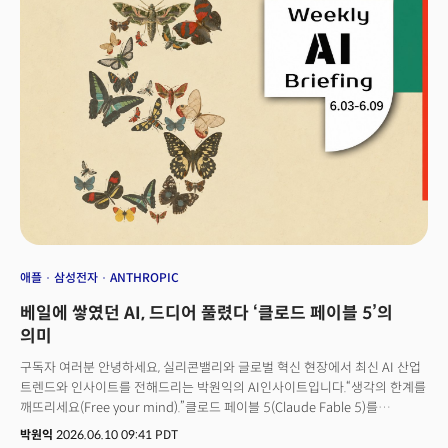
436억2600만 유로)의 글로벌 제약사 사노피가 스노우플레이크와 함께
구축한 AI 에이전트 ‘컨시어지 포 더 필드(Concierge for Field)’ 시연이었다.
세계 곳곳의 사노피 영업 담당자들은 이 에이전트로 의사·의료기관을
방문하기 직전 필요한 정보를 즉시 확인해 활용한다.사노피는 1973년 프랑스
파리에서 시작된 다국적 바이오파마 기업이다. 핵심 치료 영역은 면역학·
신경학·종양학·희귀질환·백신 분야로 아토피 피부염 치료제 듀피젠트
(Dupixent·성분명 dupilumab) 등을 주력 제품으로 보유하고 있다. 제약사
사노피가 AI 업계의 주목을 받는 이유는 '스피드' 때문이다. 전통 산업의 틀을
깨고 AI를 대규모로 활용하는 첫 바이오파마 기업이 된 것. 이를 위해 IT·
데이터·AI·사이버보안·인프라·디지털 기능을 하나의 조직으로 통합했다. ‘AI
퍼스트 바이오파마’ 전략을 이끄는 사령탑이 바로 프렌하드 CDO다.
월트디즈니, 아이플릭스 등 미디어·엔터테인먼트 산업에서 디지털 전환을
이끈 뒤 사노피에 합류한 그는, 측정과 실험의 문화를 조직에 이식하며 혁신을
주도하고 있다는 평가를 받는다. 레거시 기업의 AI 전환, AI 에이전트 활용이
애플
삼성전자
ANTHROPIC
최대 화두로 떠오른 지금, 사노피는 실제로 무엇을 어떻게 바꾸고 있을까.
베일에 쌓였던 AI, 드디어 풀렸다 ‘클로드 페이블 5’의
샌프란시스코 컨퍼런스 현장에서 프렌하드 CDO를 단독으로 만나 AX 경험과
노하우, 전략에 관해 물었다.다음은 인터뷰 전문
의미
구독자 여러분 안녕하세요, 실리콘밸리와 글로벌 혁신 현장에서 최신 AI 산업
트렌드와 인사이트를 전해드리는 박원익의 AI인사이트입니다.“생각의 한계를
깨뜨리세요(Free your mind).”클로드 페이블 5(Claude Fable 5)를
테스트해 본 안드레 카파시의 반응입니다. 오픈AI 공동창업 멤버 출신으로
박원익
2026.06.10 09:41 PDT
최근 앤트로픽에 합류한 그는 새로운 AI 모델에 대한 강력한 기대감을