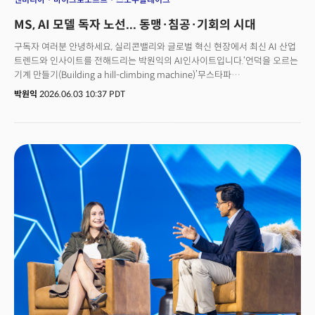
MS, AI 모델 독자 노선... 동맹·침공·기회의 시대
구독자 여러분 안녕하세요, 실리콘밸리와 글로벌 혁신 현장에서 최신 AI 산업
트렌드와 인사이트를 전해드리는 박원익의 AI인사이트입니다.‘언덕을 오르는
기계 만들기(Building a hill-climbing machine)’무스타파
술레이만 마이크로소프트 AI(MAI) 총괄은 연례 개발자 컨퍼런스
박원익
2026.06.03 10:37 PDT
‘마이크로소프트 빌드’가 열린 2일(현지시각) 마이크로소프트의 AI를 언덕을
오르는 기계에 비유했습니다. 추론 모델 ‘MAI-Thinking-1’, 코딩 에이전트
모델 ‘MAI-Code-1-Flash’ 등 7종의 자체 신규 AI 모델 공개하며 더 많은
컴퓨팅 자원과 더 나은 데이터, 더 정교한 평가 기준을 적용해 지속적으로
발전해 나가겠다는 포부를 밝힌 것입니다.발표에서 가장 눈길을 끄는 내용은
따로 있었습니다. “우리는 제3자 모델에서 지식을 증류(distillation)하지
않는다. 데이터, 보상, 평가 과정 모두를 직접 구축했다.” 이는 자체
슈퍼인텔리전스 팀을 구축, 오픈AI 의존에서 벗어나 독자적 AI 역량을
구축하겠다는 강력한 선언이었습니다. 마이크로소프트뿐만이 아닙니다.
오픈AI 역시 AWS에 모델을 제공한다고 밝히며 마이크로소프트에서 벗어난
새로운 길을 걷고 있죠. AI의 놀라운 발전 속도와 파괴력은 기존의 질서를
흔들고 있습니다. AI 기업들은 서로의 영역을 넘나들며 동맹을 맺고, 새 시장에
침투해 경쟁 구도를 만들며 예상치 못한 곳에서 비즈니스 모델을 만들어내고
있습니다. 이번 레터는 그 최전선을 따라갑니다.