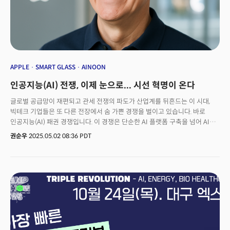
APPLE
SMART GLASS
AINOON
인공지능(AI) 전쟁, 이제 눈으로... 시선 혁명이 온다
글로벌 공급망이 재편되고 관세 전쟁의 파도가 산업계를 뒤흔드는 이 시대,
빅테크 기업들은 또 다른 전장에서 숨 가쁜 경쟁을 벌이고 있습니다. 바로
인공지능(AI) 패권 경쟁입니다. 이 경쟁은 단순한 AI 플랫폼 구축을 넘어 AI
에이전트, 휴머노이드 로봇, 차세대 디바이스로 그 영토를 빠르게 확장하고
권순우
2025.05.02 08:36 PDT
있습니다.그중에서도 최근 빅테크 기업들의 시선이 집중되는 새로운 격전지가
있습니다. 바로 우리의 '눈' 앞에 펼쳐질 미래입니다. 왜 하필 '스마트
글래스'일까요?이유는 명확합니다. AI가 단순한 텍스트 처리에서
벗어나 '감각의 융합'으로 나아가고 있기 때문입니다. 스마트폰처럼 손을
사용하지 않아도, 이어폰처럼 귀에 무언가를 장착하지 않아도 됩니다. 우리가
보는 세상 위에 AI가 해석한 정보층이 자연스럽게 겹쳐지고, 우리의 목소리와
시선이 맞닿는 곳에서 AI와의 대화가 이루어지는 세상을 상상해보세요.시각과
청각을 아우르는 멀티모달 인식 기술의 진화는 인간의 감각을 확장하는
방향으로 진행되고 있으며, 스마트 글래스는 이 혁신의 물결을 담아내는 가장