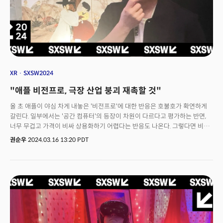
컨셉의 GB200, 이 슈퍼칩을 다시 조합한 엔비링크(NVLink) 72’ 등을
공개하며 'GPU' 중심의 게임을 또 한번 바꿨다. 엔비디아는 게임 이론과
통계학을 전공한 수학자이자 흑인으로는 최초로 미국국립과학원에 입회한
데이비드 헤롤드 블랙웰(David Harold Blackwell)을 기리기 위해 '블랙웰'을
붙여 이 산업에 대한 진정성을 보여줬다.
XR
SXSW2024
"애플 비전프로, 극장 산업 붕괴 재촉할 것"
올 초 애플이 야심 차게 내놓은 '비전프로'에 대한 반응은 호불호가 확연하게
갈린다. 일부에서는 '공간 컴퓨터'의 등장이 차원이 다르다고 평가하는 반면,
너무 무겁고 가격이 비싸 상용화하기 어렵다는 반응도 나온다. 그렇다면 비전
프로를 경험하고 실험해 본 콘텐츠 전문가는 어떤 인사이트를 얻었을까? 지난
권순우
2024.03.16 13:20 PDT
11일(현지시간) 미국 텍사스주 오스틴에서 열린 SXSW2024 XR 전시관에서
만난 김종민 부천국제판타스틱영화제 XR 큐레이터 겸 프로듀서(PD)는 "애플
비전 프로의 가능성이 무궁무진하며, 콘텐츠 업계의 판을 바꿀 수 있을 정도의
가능성이 있다"라고 말했다. 그는 비전프로를 처음 착용해 본 소감에 대해
조심스럽게 "이제 극장이 없어질 수도 있겠다 싶었다"라고 말했다. (그는 영화
산업에 종사하면서 극장의 미래에 대해 부정적으로 비칠 수 있다는 점을
우려하는 듯했다.)그러면서도 "영화계는 과거 필름이 디지털로 넘어갈 때와
같은 변화를 경험하게 될 것이다"며 "영화인들은 개인화 된 기기를 타깃으로