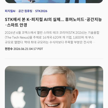
피지컬AI
공간 컴퓨팅
STK2026
STK에서 본 K-피지컬 AI의 실체... 휴머노이드·공간지능
·스마트 안경
2026년 6월 코엑스에서 열린 스마트 테크 코리아(STK 2026)는 기술융합
(The Tech Nexus)을 주제로 16개국 620여 개 기업, 1,800여 개 부스
규모로 열렸다. 역대 최대 규모라는 수식어보다 주목할 부분은 전시의
무게중심이 이동했다는 사실이다. 2025년 행사가 헬스케어·웨어러블·XR
전진수
2026.06.21 04:17 PDT
영역에서 AI가 일상의 배경으로 스며드는 모습을 보여줬다면, 2026년의
STK는 AI가 스크린 밖으로 나와 물리적 공간을 이해하고 행동하는 단계로
진입했음을 증명했다. AI, 빅데이터, 로보틱스, 스마트 물류, 보안, XR·
공간컴퓨팅이 하나의 기술 비즈니스 플랫폼으로 묶이며 제조·유통·소비 전
영역의 AI 전환을 한자리에서 보여준 셈이다.같은 시기 열린 코리아 메타버스
페스티벌(KMF 2026) 역시 XR·공간컴퓨팅·디지털트윈·AI가 하나의
흐름으로 연결되고 있음을 보여줬다. 필자는 기조강연에서 "AI는 더 이상
스크린 안에 머무르지 않는다"는 메시지를 전했다. 그 메시지를 가장 생생하게
증명한 것은 강연장이 아니라 전시장 그 자체였다. 층마다 펼쳐진 부스들은
AI가 어떻게 현실의 몸을 입고 있는지를 데이터가 아닌 실물로 보여주고
있었다.🚀 더밀크 멤버 가입하고 주 3~4회 뷰스레터 무료로 받아보기