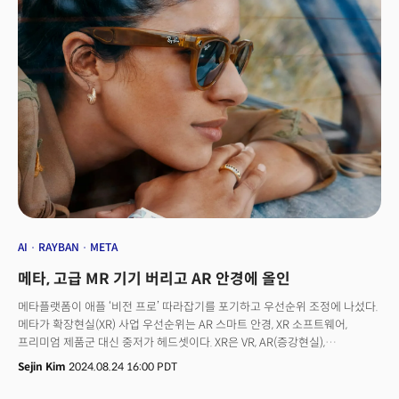
Discover: Dive In)'를 주제로 열린다. CTA는 인류가 직면한 문제를 기술로
해결하자는 취지로 매년 주제를 선정해왔다. 내년에는 생성AI가 각 기술
분야를 어떻게 연결하고, 인류가 직면한 인간 안보 문제를 해결할 수 있는지에
대한 다양한 통찰을 제공할 것으로 기대된다.👉👉👉 트렌드쇼 서울
신청하러 가기!!!👉👉👉 트렌드쇼 대구 신청하러 가기!!!
AI
RAYBAN
META
메타, 고급 MR 기기 버리고 AR 안경에 올인
메타플랫폼이 애플 ‘비전 프로’ 따라잡기를 포기하고 우선순위 조정에 나섰다.
메타가 확장현실(XR) 사업 우선순위는 AR 스마트 안경, XR 소프트웨어,
프리미엄 제품군 대신 중저가 헤드셋이다. XR은 VR, AR(증강현실),
MR(혼합현실), 공간컴퓨팅 등을 아우르는 개념이다.
Sejin Kim
2024.08.24 16:00 PDT