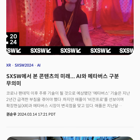
한 작품을 만들어야 한다. 경험적인 콘텐츠를 어떻게 만들어야 할지를
고민해야 할 시점이 올 것이다"고 내다봤다. 비전프로에 대한 일부 비판적인
시각에 대해서도 인정한다고 했다. "가장 중요한 것은 개인화과정
(Calibration)을 거치는 것이다. 10분 정도 시간이 걸리는데 그 싱크를 맞춘
이후에 전혀 다른 경험을 하게 된다"며 "애플의 '공간 컴퓨터'라는 설명과 그
목적에 부합하는 기기라고 생각한다"라고 말했다. 가령 자동차와 오토바이를
같은 선상에 놓고 비교할 수 없는 것처럼, 비전프로는 메타가 퀘스트를 통해
추구했던 방향과 기술적 성과와는 완전히 다른 범주에 있다는 것이다. 김
프로듀서는 "삼성, LG, 퀄컴, 구글은 물론 중국 기술 기업들도 이것을 뜯어보고
연구하고 있다"며 "영화를 비롯한 콘텐츠도 비전 프로의 성능에 맞는 것들이
나오기 시작할 것이다. 이런 변화의 흐름이 계속 이어질 것"이라고 내다봤다.
XR
SXSW2024
AI
SXSW에서 본 콘텐츠의 미래... AI와 메타버스 구분
무의미
코로나 팬데믹 이후 주류 기술이 될 것으로 예상됐던 '메타버스' 기술은 지난
2년간 급격한 부침을 겪어야 했다 .하지만 애플이 '비전프로'를 선보이며
확장현실(XR)과 메타버스 시장이 변곡점을 맞고 있다. 애플은 지난달
비전프로를 공식 출시했다. 2014년 애플워치를 출시한 이후 10년 만에
권순우
2024.03.14 17:21 PDT
처음으로 내놓은 디바이스다. 사전 주문량은 20만 대를 훌쩍 넘기면서 시장의
예상을 뛰어넘었다. 그러나 반품도 이어지는 등 시장 반응은 아직
반신반의하는 분위기다. 기존 헤드셋 시장 강자인 메타는 비전프로의 등장과
함께 기존 퀘스트의 가격을 인하하고 LG전자와 XR 기기의 공동 개발을