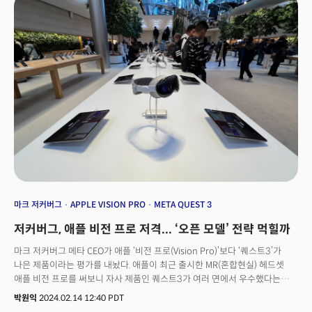
추진하며 변화를 모색 중이다. 삼성전자 역시 XR 개발을 추진 중이며 중국
기업인 화웨이, 샤오미 등도 경쟁에 가세하는 등 무한 경쟁에 돌입했다.
시장조사 기관도 '모멘텀'을 받을 것으로 보고 있다. 실제 마케츠앤드마케츠에
따르면 글로벌 XR 시장 규모는 오는 2024년 1115억달러로 성장할 것으로
전망했다. 지난해 시장 규모는 401억달러였다. 이런 상황에서 SXSW2024가
열리고 있는 미국 텍사스 오스틴 페어몬트 호텔 3층에 마련된 'XR 경험'
전시회는 시장의 변화를 체감할 수 있는 자리였다. 엑스포에서는 비전프로,
퀘스트, 피코 등 다양한 글라스를 활용한 몰입형 콘텐츠가 대거 전시됐다.
상상력의 한계를 뛰어넘는 창작자들의 실험 정신이 돋보인 작품들이
돋보였다. 특히 탄탄한 스토리를 중심으로 VR, AR, XR 환경에서 관객과
소통하는 '인터랙티브' 실험이 곳곳에서 이어졌다.
마크 저커버그
APPLE VISION PRO
META QUEST 3
저커버그, 애플 비전 프로 저격... ‘오픈 모델’ 전략 먹힐까
마크 저커버그 메타 CEO가 애플 ‘비전 프로(Vision Pro)’보다 ‘퀘스트3’가
나은 제품이라는 평가를 내놨다. 애플이 최근 출시한 MR(혼합현실) 헤드셋
애플 비전 프로를 써보니 자사 제품인 퀘스트3가 여러 면에서 우수했다는
것이다. 2023년 10월 10일 출시된 메타 퀘스트3의 가격은 499달러(약
박원익
2024.02.14 12:40 PDT
67만원)로 비전 프로(3499달러, 약 467만원)의 7분의 1에 불과하다.