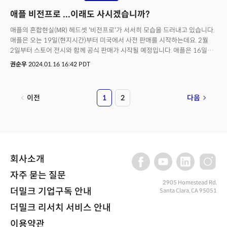
메타가 경쟁에 대해 낙관하고 있으며, 애플의 시장 진출이 궁극적으로
애플 비전프로 ...이래도 사시겠습니까?
메타버스 전환에 대한 검증이 될 것이라고 분석했는데요. "더 많은 고객을
시장을 끌어들일 수 있을 것"이라며 "메타 헤드셋이 메타버스의 구글
애플의 혼합현실(MR) 헤드셋 '비전프로'가 서서히 모습을 드러내고 있습니다.
안드로이드가 되기를 희망한다"고 전했습니다.
애플은 오는 19일(현지시간)부터 미국에서 사전 판매를 시작하는데요. 2월
2일부터 스토어 전시와 함께 공식 판매가 시작될 예정입니다. 애플은 16일
(현지시간) 비전프로를 통해 경험할 수 있는 엔터테인먼트 플랫폼을
권순우
2024.01.16 16:42 PDT
공개했습니다. 애플에 따르면 4K TV 보다 더 많은 픽셀을 갖춘 비전프로는
초고해상도 마이크로 OLED 디스플레이를 통해 획기적인 비전과 공간오디오
(Spatial Audio) 시스템을 통합했다고 하는데요. 애플 TV 플러스, 애플
이전
1
2
다음
오리지널을 포함한 주요 스트리밍 서비스와 영화, 스포츠 등을 이전에
불가능했던 새로운 공간 경험을 통해 제공할 수 있을 것이라고 밝혔습니다.
비전프로 사용자는 비전 OS를 통해 원하는 환경을 조성할 수 있다고
하는데요. 별이 빛나는 밤하늘이나 요세미티 풍경 속에서 음악이나 오디오북,
영화를 감상할 수도 있습니다. 또 셰어 플레이를 사용하면 아이폰이나
아이패드, 맥, 애플 TV를 포함한 애플 기기 사용자와 TV쇼나 영화를
회사소개
시청하거나 게임을 즐길 수도 있다고 합니다. Apple TV 앱을 사용하면
비전프로 사용자는 애플 오리지널, 디즈니 플러스, ESPN, NBA, MLB,
자주 묻는 질문
디스커버리 플러스, 아마존 프라임 비디오, 파라마운트 플러스와 같은
2905 Homestead Rd,
더밀크 기업구독 안내
Santa Clara, CA 95051
스트리밍 서비스 앱을 통해 TV 쇼와 영화, 스포츠 등을 개인 극장에서
시청하는 것 같은 효과를 누리면서 감상할 수 있다고 애플 측은 설명했습니다.
더밀크 리서치 서비스 안내
애플 비전프로는 3499달러(약 4609만원)에 판매됩니다. 적지 않은
가격이죠. 그래도 사는 애플 팬들은 있을 것입니다. 하지만 장벽이 있는 것은
이용약관