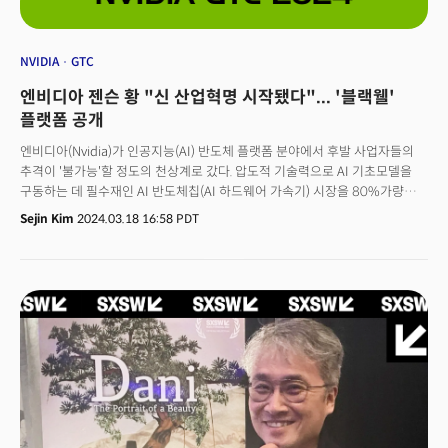
않았다"며 "안경이 먼 거리에 있는 동물 등을 식별하는데 어려움을 겪기도
했다"라고 설명했습니다. 뉴욕타임스는 영화 '허(Her)'의 AI어시스턴트와
유사하다고 평가했는데요. 메타 대변인은 "기술이 아직 새롭고 완성단계가
NVIDIA
GTC
아니기 때문에 시간이 지나면서 개선될 것"이라고 설명했습니다.
엔비디아 젠슨 황 "신 산업혁명 시작됐다"... '블랙웰'
뉴욕타임스는 "메타의 AI 기반 글라스는 멀게만 보였던 미래를 흥미롭게 엿볼
수 있는 기회를 제공한다"며 "안경을 통해 언어를 번역하고 랜드마크를
플랫폼 공개
식별하는 작업 수행 능력은 기술의 발전이 얼마나 빠르게 이뤄졌는지 알 수
엔비디아(Nvidia)가 인공지능(AI) 반도체 플랫폼 분야에서 후발 사업자들의
있었다"라고 평가했습니다. 다만 더 좋은 렌즈를 활용할 경우 부피가 커질 수
추격이 '불가능'할 정도의 천상계로 갔다. 압도적 기술력으로 AI 기초모델을
있고, 가상 비서와의 대화가 아직은 어색하기 때문에 개선 여지는 남아있다고
구동하는 데 필수재인 AI 반도체칩(AI 하드웨어 가속기) 시장을 80%가량
덧붙였습니다.
점유한데 그치지 않고 GPU 플랫폼 ‘블랙웰(Blackwell)’을 제시한 것. 젠슨 황
Sejin Kim
2024.03.18 16:58 PDT
엔비디아 최고경영자(CEO)는 18일(현지시각) 미국 산호세에서 열린
엔비디아의 AI 개발자 컨퍼런스 GPU테크놀로지컨퍼런스
(GTC)2024기조연설에서 새로운 GPU 플랫폼인 '블랙웰'을 공개했다. 단순
개별 GPU 판매를 넘어서 이 GPU를 조합한 슈퍼칩으로 성능을 극대화, 다른
기업이 참여할 수 있는 플랫폼 기업으로 거듭나겠다는 포부다. 젠슨 황 CEO는
기조연설에서 "엔비디아는 지난 30년 동안 딥 러닝, AI와 같은 혁신을
실현하기 위해 가속 컴퓨팅을 추구해 왔다"고 역사를 언급하며 "생성AI는
우리 시대를 정의하는 기술이다. 블랙웰 GPU는 이 새로운 산업 혁명을
구동하는 엔진이다. 세계에서 가장 역동적인 기업들과 협력해 모든
산업에서 AI의 가능성을 실현할 것이다"고 말했다.엔비디아는 첫번째 블랙웰
칩으로 새로운 그래픽처리장치(GPU) B200과 GPU를 하나로 모은 슈퍼칩