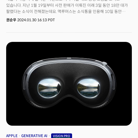
있습니다. 지난 1월 19일부터 사전 판매가 이뤄진 이래 3일 동안 18만 대가
팔렸다는 소식이 전해졌는데요. 맥루머스는 소식통을 인용해 10일 동안
판매된 비전프로 숫자가 20만 대 이상일 것이라고 전했습니다. 비전프로의
권순우
2024.01.30 16:13 PDT
초반 흥행은 '얼리어답터'들이 주도하고 있는 것으로 풀이되는데요. 사용자의
시선을 추적하고, 허공에 손가락을 통해 조작이 이뤄지는 등 '공간 컴퓨터'를
구현했다는 평가를 받습니다. 3500달러라는 높은 가격에도 초반 판매가
호조를 보이는 이유입니다. 그럼에도 불구하고 흥행이 계속되지는 않을
것이라는 전망도 나옵니다. 비전프로에서 이용할만한 '킬러앱'이 없기
때문인데요. 최근 미국의 모바일 앱 시장 정보를 제공하는 앱피겨스 조사에
따르면 비전프로 용 앱은 150개에 불과한 것으로 나타났습니다. 기술적으로
공간컴퓨터용 앱을 만드는 일이 쉽지 않다는 분석입니다. 👉메타 "경쟁
반갑다... 메타버스 붐업 기대"비전프로는 유튜브와 같은 인기 앱을 사용할 수
없다는 단점도 있지만, 비전프로에 맞게 발 빠르게 대응하는 기업들도
나타나고 있습니다. 화상앱 줌은 비전프로의 '페르소나' 기능을 지원할 수
있다고 밝혔는데요. 줌이나 페이스타임으로 통화 중인 비전프로 사용자는
아바타를 통해 얼굴 표정과 손 움직임을 볼 수 있습니다. 현재 애플은
마이크로소프트의 팀즈, 시스코 웹엑스 등도 이 기능을 지원할 것이라고
밝혔는데요. 엔가젯은 줌이 이 기술을 활용하는 최초의 타사 앱 중 하나가 될
것이라고 전했습니다. 애플 비전프로는 MR 시장을 주도해 온 메타 ‘퀘스트
프로’와 경쟁하게 되는데요. 메타는 애플 비전프로의 흥행을 오히려 반기고
있습니다. 비즈니스 인사이더는 "메타가 애플의 비전프로가 메타버스 붐업에
도움이 되기를 기대하고 있다"라고 전했는데요. 월스트리트저널(WSJ)은
APPLE
GENERATIVE AI
VISION PRO