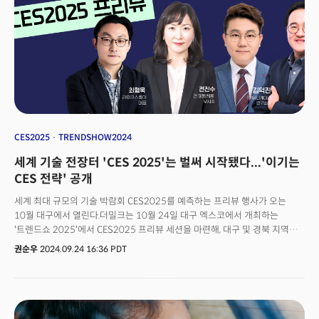
이상적인 그릇이 되고 있습니다. 빅테크 기업들이 앞다투어 이 시장에
뛰어드는 이유가 여기에 있습니다.
CES2025
TRENDSHOW2024
세계 기술 전장터 'CES 2025'는 벌써 시작됐다...'이기는
CES 전략' 공개
세계 최대 규모의 기술 박람회 CES2025를 예측하는 프리뷰 행사가 오는
10월 대구에서 열린다.더밀크는 10월 24일 대구 엑스코에서 개최하는
'트렌드쇼 2025'에서 CES2025 프리뷰 세션을 마련해, 대구 및 경북 지역
기업들을 대상으로 내년 CES 전망을 제시할 예정이다.CES는
권순우
2024.09.24 16:36 PDT
미국소비자기술협회(CTA)가 주관하며 매년 1월 미국 라스베이거스에서
열리는 세계 최대 규모의 가전 및 기술 박람회다. 글로벌 기업을 비롯해 다양한
산업군에 속한 수천 개의 기업이 최신 기술을 선보이는 장으로, 기술과 미래
산업의 흐름을 한눈에 파악할 수 있는 중요한 행사로 자리 잡고 있다.내년
CES2025는 '연결하고, 해결하며, 발견하라: 깊이 탐구하라(Connect, Solve,