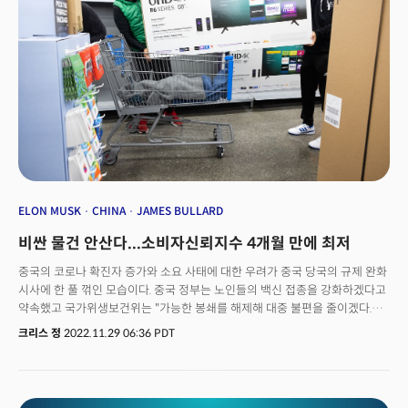
기대치가 소폭 높아졌다는 점도 시장에는 부담이다. 강력한 고용은 다가올
경기침체가 완만할 가능성을 시사하지만 높은 물가가 오래 유지될 가능성을
높인다는 점에서 연준의 긴축 기조가 강화될 수 있다는 위험이 있다.유로존의
11월 인플레이션이 예상보다 낮은 10%로 17개월 만에 처음으로 둔화됐다는
점은 호재로 인식됐다. 장기 국채금리는 하락했고 달러 역시 약세를 유지했다.
시장의 금리정점에 대한 기대가 살아있다는 신호다. 한편 최근 중국의 코로나
봉쇄와 폭스콘의 생산 차질로 어려움을 겪고 있는 애플(AAPL)은 TF
인터네셔널의 증권의 애플 전문 애널리스트인 궈밍치가 노동자들의 시위로
아이폰 프로 모델의 생산지연이 4분기에만 1500만에서 2천만대에 이를
것으로 전망해 우려를 샀다.
ELON MUSK
CHINA
JAMES BULLARD
비싼 물건 안산다...소비자신뢰지수 4개월 만에 최저
중국의 코로나 확진자 증가와 소요 사태에 대한 우려가 중국 당국의 규제 완화
시사에 한 풀 꺾인 모습이다. 중국 정부는 노인들의 백신 접종을 강화하겠다고
약속했고 국가위생보건위는 "가능한 봉쇄를 해제해 대중 불편을 줄이겠다.
지방 정부 역시 과도한 제한을 피해야 할 것."이라 발표해 경제 재개에 대한
크리스 정
2022.11.29 06:36 PDT
기대를 높였다. 중국 정부가 부동산 건설업자들의 인수합병과 자금 조달을
재개한다고 발표하며 부동산 규제 정책의 완화를 시사한 것도 시장에
긍정적으로 작용했다. 특히 부동산 산업의 발전을 위해 대출 및 채권발행 등
자금 조달 창구를 모두 열겠다는 방침을 공개, 부동산을 비롯해 건축자재 및