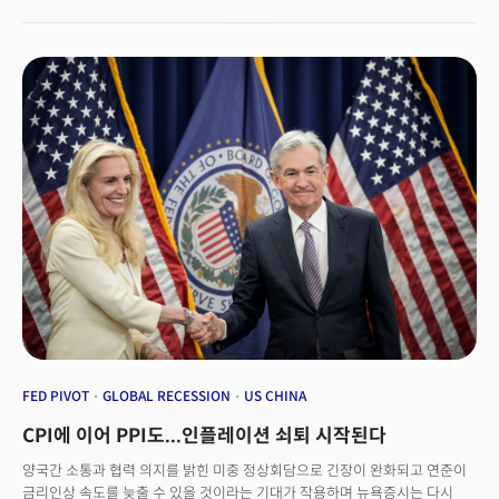
될 수도 있다고 발언했다. 닐 카시카리 미니애폴리스 연은 총재의 발언은 더
과격했다. 카시카리 총재는 "인플레이션이 완전히 멈췄다는 확실한 증거가
나오기 전까지 금리를 계속 올려야 한다."고 주장했다. 연준의 매파적인 발언이
이어지면서 국채금리는 다시 회복세를 보였다. 달러 역시 상승세를 보였으나
주요 통화 바스켓 강세에 밀리며 하락 전환했다. 연준의 강경기조로
최종금리에 대한 기대치가 다시 오르는 가운데 일부 투자자는 연준이
발언처럼 매파적인 기조를 이어가지는 못할 것이라 기대하는 모습이다.
제임스 애시(James Athey) 애버딘 투자관리의 투자이사는 블룸버그와의
인터뷰에서 "연준은 (인플레이션을 억누르겠다는) 그들의 임무가 이어지고
있음을 시장에 상기시키기 위해 매파적인 발언을 이어가고 있다. 하지만
그렇다고 이것이 연준의 최종금리가 시장이 예상하고 있는 것보다 더
높아진다는 것을 의미하지는 않는다."며 연준이 매파적인 발언을 하는 것이
단지 투자자들의 사기를 떨어뜨리길 원하는 것일 뿐이라 주장했다. 달러의
하락 전환도 월가의 이런 주장을 뒷받침 하는 것으로 관측된다. 연준의 강경
기조에도 달러의 후퇴는 주요 통화국의 강세를 허용했다는 평이다. 일본
엔화는 40년 만에 최고치를 기록했음에도 강세를 보였고 파운드화는 정부의
새로운 정책을 평가하며 목요일의 손실을 만회했다. 한편 홍콩의 항셍지수는
중국 정부의 부동산 부문을 지원하고 코로나 규제를 완화하는 조치 덕분에
FED PIVOT
GLOBAL RECESSION
US CHINA
3주 연속 상승세를 유지했다. 특히 기술주는 알리바바가 주식 환매를
CPI에 이어 PPI도...인플레이션 쇠퇴 시작된다
확대하며 2개월 최고치를 기록했다.
양국간 소통과 협력 의지를 밝힌 미중 정상회담으로 긴장이 완화되고 연준이
금리인상 속도를 늦출 수 있을 것이라는 기대가 작용하며 뉴욕증시는 다시