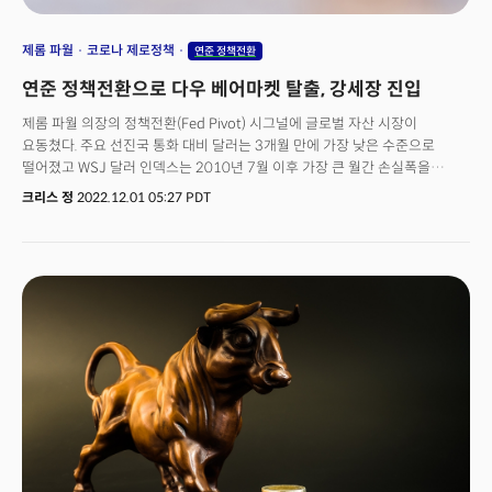
제롬 파월
코로나 제로정책
연준 정책전환
연준 정책전환으로 다우 베어마켓 탈출, 강세장 진입
제롬 파월 의장의 정책전환(Fed Pivot) 시그널에 글로벌 자산 시장이
요동쳤다. 주요 선진국 통화 대비 달러는 3개월 만에 가장 낮은 수준으로
떨어졌고 WSJ 달러 인덱스는 2010년 7월 이후 가장 큰 월간 손실폭을
기록했다. 엔화는 하루만에 1% 이상 올랐고 유로화는 5개월 최고 수준으로
크리스 정
2022.12.01 05:27 PDT
치솟았다.재무부의 10년 만기 국채 수익률은 파월 의장의 발언 이후 2개월
최저치로 하락했다. 12월 정책회의에서 금리인상 완화 가능성을 보인
파월의장의 발언에 글로벌 증시도 호황 분위기를 연출했다.
다우존스30산업평균지수는 700포인트가 넘게 폭등하며 3대 지수 중 가장
먼저 베어마켓을 탈출해 새로운 강세장으로의 진입을 신고했다. 범유럽
지수인 Stoxx600는 0.5% 이상 상승하는데 그쳤지만 대부분의 지역 지수가
9월 저점에서 거의 20% 상승하는 등 초강세를 이어갔다. 중국에서의 코로나
제로 정책에 대한 변화도 긍정적으로 인식됐다. 중국의 코로나 방역 사령탑인
쑨춘란 부총리가 "오미크론 변이가 덜 치명적이고 많은 사람들이 백신을
접종받았다. 코로나에 대한 우리의 경험도 축적되면서 코로나와의 전쟁은
새로운 단계에 진입했다."며 규제 완화를 사실상 공식화했다. 파월 의장의
금리인상 완화 발언에 시장이 흥분하고 있지만 이제 초점은 데이터로 전환될
것이다. 연준의 정책전환이 유지될 수 있는지 여부가 고용시장의 완화 여부에