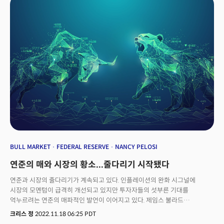
가전 업종 전반의 동반 상승을 이끌었다. 중국 경제가 재개할 수 있다는 희망이
커지며 그동안 부진을 이어간 인터넷 기업들의 반등 대한 기대도 커졌다. 실제
홍콩 항셍 테크지수는 장중 5%대 이상 상승했고 미국 상장 중국 기술주 역시
강세로 전환했다. 중국 인터넷 기술주에 투자하는 상장지수펀드(ETF) 상품인
KWEB(KraneShares CSI)는 아시아 시장의 강세에 힘입어 6% 이상
상승했다. 반면 뉴욕증시는 중국발 훈풍에도 연준 위원들의 잇따른 강성
발언에 흔들렸다. 존 윌리엄스 뉴욕 연은 총재는 28일(현지시각) "공급망의
개선과 함께 인플레이션이 완화 조짐을 보이고 있다."고 평가하면서도 "금리를
더 올릴 필요가 있다. 최소한 내년까지는 제한적인 통화정책을 유지해야 할
것"이라 주장했다. 강성 매파로 분류되는 제임스 불라드 세인트루이스 연은
총재의 발언은 더 매서웠다. 불라드 총재는 "시장은 FOMC가 인플레이션을
억제하기 위해 더 공격적일 수밖에 없을 것이란 리스크를 과소평가하고
있다."고 경고했다. 한편 1년 만에 최저 수준으로 하락한 국제유가는
석유수출국기구와 동맹들의 모임인 OPEC+가 글로버 수요 불확실성에 감산을
검토중이라는 보도로 반등 회복세를 보였다.
BULL MARKET
FEDERAL RESERVE
NANCY PELOSI
연준의 매와 시장의 황소...줄다리기 시작됐다
연준과 시장의 줄다리기가 계속되고 있다. 인플레이션의 완화 시그널에
시장의 모멘텀이 급격히 개선되고 있지만 투자자들의 섯부른 기대를
억누르려는 연준의 매파적인 발언이 이어지고 있다. 제임스 불라드
세인트루이스 연은 총재는 "기준금리가 아직 충분히 제한적이라 할 수 있는
크리스 정
2022.11.18 06:25 PDT
영역에 있지 않다."며 최소 5~5.25%까지 올리고 상황에 따라 5~7% 범위가