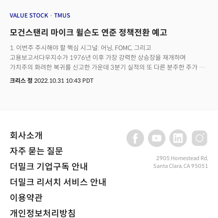
VALUE STOCK
TMUS
모건스탠리 마이크 윌슨도 연준 정책전환 예고
1. 이번주 주시해야 할 핵심 시그널: 어닝, FOMC, 그리고
고용보고서다우지수가 1976년 이후 가장 강력한 상승장을 재개하며
가치주의 화려한 복귀를 신고한 가운데 3분기 실적의 또 다른 분주한 주가 될
것으로 전망된다. 약 160개의 S&P500 기업이 실적을 보고하는 가운데
크리스 정
2022.10.31 10:43 PDT
시장의 주목을 끄는 것은 NXP반도체를 비롯해 온세미, AMD와 퀄컴 등 반도체
기업이다. 반도체 외에도 에어비앤비부터 BP, 뉴몬트, 화이자, 모더나 등 주요
기업이 실적을 발표한다. 하지만 시장의 향방을 좌우할 이벤트로는 미 연준의
통화정책회의가 꼽힌다. 미 연방공개시장위원회(FOMC)는 1일을 시작으로
이틀간에 걸친 정책회의 후 금리를 결정할 예정이다. 대다수의 투자자들이
회사소개
4번 연속 75bp 금리인상에 베팅하는 가운데 연준의 긴축기조는 전례가 없을
정도로 빠르게 강화될 것이다. 그럼에도 시장은 연준의 정책 완화 시그널을
자주 묻는 질문
기대하고 있다. 금유시장은 12월 50bp 인상으로 기준금리 인상 기조가
2905 Homestead Rd,
완화될 수 있다는 기대를 시장가격에 반영하고 있다. 골드만삭스는 이 후에도
더밀크 기업구독 안내
Santa Clara, CA 95051
내년 50bp의 추가 금리인상으로 연준의 최종금리가 5.0%에 이를 것으로
더밀크 리서치 서비스 안내
전망했다. 연준의 정책전환(Fed Pivot)에 대한 기대가 시장을 이끄는 가운데
다우지수는 1976년 이후 가장 강력한 상승세를 기록할 전망이다. 올해
이용약관
중순부터 시작된 연준의 정책전환에 대한 기대는 회복장을 이끈 가장 강력한
개인정보처리방침
모멘텀이었지만 또한 가장 위험한 베팅이기도 했다는 점에서 리스크가 있다는