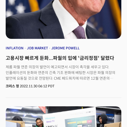
타이트한 고용시장이 완화되면서 자연적으로 인플레이션 압력을 줄일 수 있을
것"이라 밝혔다. 파월 의장은 인플레이션과 연준의 긴축 정책에 핵심적인
요인으로 인식되는 타이트한 고용시장에 대해 "현재 부족한 노동력 350만 중
200만 이상이 팬데믹 시기의 초과 퇴직이 차지한다"며 실업률이 급증하는
사태보다는 "경기 연착륙 가능성이 매우 그럴듯하고 아직 달성 가능하다."고
전망했다.세번째는 미국이 지금까지 겪은 인플레이션은 대부분 일시적인
것으로 보이는 공급망의 부진이나 제약 때문이었다고 밝힌 점이다. 이는
연준이 여전히 인플레이션을 공급망과 코로나, 전쟁과 같은 불확실한 매크로
환경에 의해 발생한 일시적인 현상일 수 있음을 시사한 것으로 판단된다.
INFLATION
JOB MARKET
JEROME POWELL
고용시장 빠르게 둔화...파월의 입에 '금리정점' 달렸다
제롬 파월 연준 의장의 발언이 예고되면서 시장이 촉각을 세우고 있다.
인플레이션의 둔화와 연준의 긴축 기조 완화에 베팅한 시장은 파월 의장의
발언에 요동칠 것으로 전망된다. CME 페드워치에 따르면 12월 연준의
정책회의에서 50bp 금리인상에 베팅하는 투자자들은 65%에 달한다. 연준의
크리스 정
2022.11.30 06:12 PDT
금리인상 기조가 완화되는 시그널이 목전에 있는만큼 시장의 관심이 집중될
것이다. 파월 의장의 발언 전, 주목해야 할 데이터는 JOLTs 채용 공고 및
이직현황 보고서가 될 것으로 전망된다. 타이트한 고용시장의 완화 여부에
따라 연준의 긴축 스탠스가 달라질 수 있기 때문이다. 월가는 10월 채용공고가
1030만으로 전월의 1071만에서 소폭 하락했을 것으로 전망하고 있지만
예상보다 채용이 높을 경우 파월 의장의 발언 역시 더 매파적일 수 있을 것으로
전망된다. 전일(29일, 현지시각) 발표된 컨퍼런스보드(CB)의 인플레이션