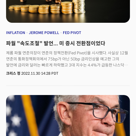
달려있기 때문이다. 1일(현지시각) 발표되는 신규 실업수당 청구와 2일
(현지시각) 발표되는 노동부의 고용 보고서가 그 시작이 될 것으로 전망된다.
연준이 주목하는 인플레이션 데이터인 개인소비지출(PCE) 물가지수도
시장의 주목을 받고있다. 미즈호 증권은 11월 증시 랠리를 촉발한 10월의
소비자물가지수(CPI) 데이터와 연준이 선호하는 PCE 물가지수가 일치하는지
확인하기를 원할 것이라 봤다.
INFLATION
JEROME POWELL
FED PIVOT
파월 "속도조절" 발언... 미 증시 전환점이었다
제롬 파월 연준의장이 연준의 정책전환(Fed Pivot)을 시사했다. 사실상 12월
연준의 통화정책회의에서 75bp가 아닌 50bp 금리인상을 예고한 그의
발언에 금리와 달러는 빠르게 하락했고 3대 지수는 4.4%가 급등한 나스닥을
중심으로 날아올랐다. (다우지수 +2.18%, S&P500 +3.09%, 나스닥
크리스 정
2022.11.30 14:28 PDT
+4.41%)워싱턴의 브루킹스 연구소에서 연설한 제롬 파월의장의 논평은 4번
연속 자이언트 스텝(75bp 인상)을 마감하고 금리인상 속도를 조절할 수
있다는 확실한 완화 시그널을 줬다는 평이다. 파월 의장의 발언은 크게
세가지로 압축됐다. 첫번째는 "통화정책은 시차를 두고 작용하기 때문에
인플레이션이 둔화되는 증거를 보고 인상속도를 완화하기 시작하면 금리가
너무 높을 수 있다."라는 발언이다. 이는 그동안 메리 데일리 샌프란시스코
연은 총재를 비롯해 일부 비둘기파적으로 해석되던 위원들의 생각과
일치한다. 두번째는 실업률의 급격한 증가로 인플레이션을 잡겠다는 이른바
'경기 경착륙(Hard Landing)'을 감수하겠다는 기존의 입장에서 크게 물러선
발언이다. 파월 의장은 "실업률의 증가보다는 일자리 자체가 크게 감소하면