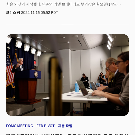
힘을 되찾기 시작했다. 연준의 라엘 브레이너드 부의장은 월요일(14일,
현지시각) "금리인상 속도를 늦추는 것이 적절할 것."이라 발언해 긍정적인
크리스 정
2022.11.15 05:52 PDT
투자심리를 이끌었다. 브레이너드의 발언으로 금리와 달러가 하락했고 이는
나스닥의 강세를 견인했다. 특히 워렌 버핏이 대만의 반도체 제조업체인
TSMC(TSM)에 투자한 것이 밝혀지며 AMD(AMD)를 비롯해 엔비디아(NVDA)
등 주요 반도체 기업들이 모두 급등했고 빅테크 기업들도 강세를 보였다. 미중
정상회담으로 긴장이 완화되고 중국 정부가 부동산 부문을 지원할 것으로
전망이 되면서 중국 증시 역시 급등했다. 특히 코로나 경제 봉쇄를 완화하는
조치를 발표하며 투자심리가 크게 개선돼 홍콩 항셍지수가 4%가 넘게
급등하는 등 기술주의 회복세가 두드러졌다. 라엘 브레이너드의 발언으로
연준의 정책전환(Fed Pivot)에 대한 기대가 커지며 금리와 달러는 하락세를
이어갔다. 특히 달러는 주요 통화 바스켓 대비 하락세를 이어가며 8월 18일
이후 최저치를 기록했다. 달러의 약세로 글로벌 경제에 훈풍이 불었지만
다가올 경기침체에 대한 우려는 여전하다는 평이다. 3분기 일본 경제는 4분기
만에 역성장을 보이며 예상치 못한 위축을 기록했고 중국의 소매판매도
예상보다 부진하며 글로벌 경제가 성장의 위험에 처해있음을 시사했다. 지난
주 소비자물가지수의 언더슈팅으로 긍정적 투자심리가 이어지는 가운데 이번
주 투자자들은 연준 위원들의 계속되는 발언에 주목할 것으로 전망된다. 라엘
브레이너드에 이어 화요일(15일, 현지시각)은 패트릭 하커 필라델피아 연은
총재, 리사 쿡 연준 이사, 마이클 바 연준 부의장의 발언이 예정되어 있다.
FOMC MEETING
FED PIVOT
제롬 파월