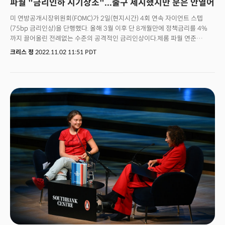
파월 "금리인하 시기상조"...출구 제시했지만 문은 안열어
미 연방공개시장위원회(FOMC)가 2일(현지시간) 4회 연속 자이언트 스텝
(75bp 금리인상)을 단행했다. 올해 3월 이후 단 8개월만에 정책금리를 4%
까지 끌어올린 전례없는 수준의 공격적인 금리인상이다.제롬 파월 연준
의장은 기준금리 인상을 결정한 회의를 마치고 기자회견에서 "최종 금리가
크리스 정
2022.11.02 11:51 PDT
예상보다 높아질 수 있다"며 "지난 회의(9월) 이후 나온 데이터에서 최종
금리가 예상보다 높아질 가능성이 시사됐다"고 말했다.그러면서 금리인상
중단에 대해 논의하기에 "시기상조"라며 "아직 갈 길이 좀 남아 있다
(some&nbsp;ways&nbsp;to&nbsp;go)"고 덧붙였다.파월 의장의 이 같은
발언이 '피봇'을 기다리던 시장에 찬물을 끼얻으면서 뉴욕증시는 다우 지수는
1.55%,&nbsp;S&P500은&nbsp;2.50%, 나스닥은&nbsp;3.36% 각각
급락하며 마감했다.