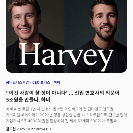
폭발적으로 성장했다. 한 치 앞도 예측하기 어려운 위기 속에서 단행한 결정은
시장의 필요를 꿰뚫었고, 회사의 운명을 바꿨다. 감마는 10일(현지시각)
6800만달러(약 990억6000만원) 규모의 시리즈 B 투자를 유치하며 다시
한번 시장을 놀라게 했다. 실리콘밸리 최대 벤처캐피털(VC) 안드레센
호로위츠(a16z)가 투자를 주도했고, 이 투자 유치 과정에서 감마는 21억달러
(약 3조원)의 기업가치를 인정받았다. 더 놀라운 건 매출 성과다. 감마는 50여
명의 소규모 팀으로 연간 반복 매출(ARR) 1억달러(약 1400억원)를 돌파했고,
2023년 이후 2년 이상 흑자를 내고 있다. 오픈AI, 구글처럼 자체 LLM(대규모
언어 모델)도 없는 작은 스타트업이 설립 5년 만에 어떻게 이런 성과를 이룰 수
있었을까?👉'혁신금융 아이콘' SVB 급성장과 급파산의 전말
AI비즈니스혁명
CEO 포커스
하비
"이건 사람이 할 짓이 아니다"... 신입 변호사의 의문이
5조원을 만들다, 하비
하비 AI는 로펌 1년 차 변호사 윈스턴 와인버그와 전 딥마인드 연구원
가브리엘 페레이라가 2022년 공동 창업한 법률 AI 스타트업으로, 단 3년 만에
기업가치 5조 4000억 원을 달성하며 전 세계 53개국 500여 개 로펌과
기업을 고객으로 확보했다. 오픈AI·세쿼이아·구글벤처스·렉시스넥시스
김도현
2025.10.27 00:54 PDT
모회사 등으로부터 8억 달러 이상(약 1조 1460억)을 투자받았다. 변호사