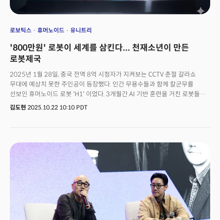
로보틱스
휴머노이드
유니트리
'800만원' 로봇이 세계를 삼킨다... 천재소년이 만든
로봇제국
2025년 1월 28일, 중국 전역 8억 시청자가 지켜보는 CCTV 춘절 갈라쇼
무대에 예상치 못한 주인공이 등장했다. 인간 무용수들과 함께 칼군무를
선보인 휴머노이드 로봇 'H1' 이었다. 3개월간 AI 기반 훈련을 거친 로봇들은
전통춤 동작을 완벽하게 소화하며 전 세계 네티즌들을 충격에 빠뜨렸다. G1
김도현
2025.10.22 10:10 PDT
휴머노이드 로봇이 쿵푸를 하며 연속으로 덤블링을 하는 장면은 세계의
유튜브 시청자들을 놀라게 했다. 유니트리(Unitree Robotics)의 창업자
왕싱싱(王兴兴)은 이 로봇을 선보인 후 한 달 뒤, 시진핑 주석이 주최한 기업인
심포지엄에 최연소로 초청받았다. 화웨이 런정페이, 알리바바 마윈, 텐센트
마화텅, 딥시크 량원평과 함께 최전방 좌석에 앉은 35세 청년은 전 세계 로봇
업계를 뒤흔들고 있다. 26세 청년이었던 왕싱싱은 200만 위안(약
3억8000만원)으로 스타트업을 시작했고, 9년 만에 기업가치
9조7000억원을 넘보는 기업으로 성장해 상장을 준비 중이다. 이렇게 급속한
성장을 이룬 유니트리, 세계 로봇개 시장의 60%를 장악하게 만든 엔지니어링
정신은 무엇일까?