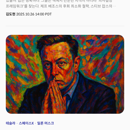
있을까. 답은 명확하다. 그들은 책에서 단순한 지식이 아니라 '의사결정
프레임워크'를 찾는다. 제프 베조스의 후회 최소화 철학, 스티브 잡스의
자기파괴 전략, 마크 저커버그의 권력 분산 인식은 모두 한 권의 책에서
김도현
2025.10.26 14:00 PDT
시작됐다.지금 글로벌 비즈니스는 빠르게 재편되고 있다. AI 혁명, 플랫폼 경제,
지정학적 리스크가 얽힌 복잡한 환경에서 리더의 의사결정은 더욱
중요해졌다. 세계 최고 CEO 5명이 인생의 책으로 꼽은 저서들을 분석하면,
그들의 성공 뒤에 숨은 지적 원천이 보인다.
테슬라
스페이스X
일론 머스크