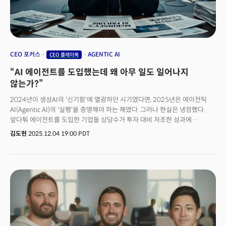
CEO 포커스
AGENTIC AI
CEO 플레이북
“AI 에이전트를 도입했는데 왜 아무 일도 일어나지
않는가?”
2024년이 생성AI의 '신기함'에 열광하던 시기였다면, 2025년은 에이전틱
AI(Agentic AI)의 '실행'을 증명해야 하는 해였다. 그러나 현실은 냉정했다.
앞다퉈 에이전트를 도입한 기업들 상당수가 투자 대비 저조한 성과에
직면하고 있다. 왜 그럴까? 문제는 기술이 아니다. 회사 업무 방식(워크플로우)
김도현
2025.12.04 19:00 PDT
이 적응하지 못했기 때문이다. 기존 프로세스를 그대로 둔 채 에이전트만 얹는
방식은 실패가 예정되어 있다. 이는 마치 말(馬) 시대의 도로에 자동차를
달리게 하는 격이다. 성공한 기업들은 '더 똑똑한 에이전트'가 아닌 '재설계된
업무 흐름'에 집중했다. 도로 자체를 다시 깔았다.더 근본적인 전환은
에이전트를 바라보는 관점이다. 선도 기업들은 에이전트를 일회성 소프트웨어
배포가 아닌 '계속 성장하는 팀원'으로 다룬다. 신입 사원에게 업무를 맡긴 뒤
방치하지 않듯, 에이전트에도 지속적인 피드백과 평가가 필수다. 그렇지
않으면 'AI 슬롭(AI Slop)'이라 불리는 그럴듯하지만 쓸모없는 결과물만
양산된다. 실리콘밸리에서 "측정하는 것이 결과를 만든다(You get what you