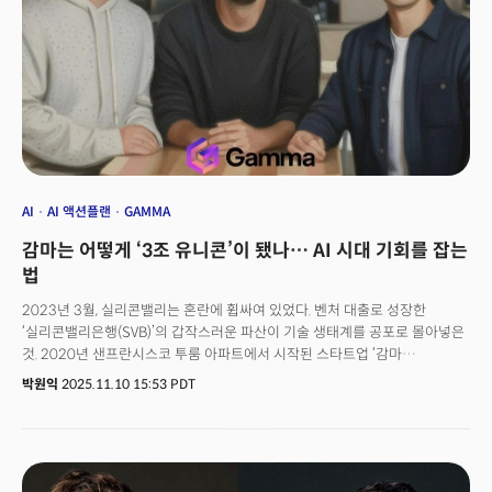
measure)"라는 격언이 에이전트 시대에도 그대로 적용되는 이유다.재사용의
경제학은 더 흥미롭다. 대부분 기업이 작업마다 새로운 에이전트를 개발하는
실수를 반복한다. 그러나 성공 사례들을 보면 공통 패턴이 보인다. 데이터 검증,
문서 분석, 고객 응대 같은 반복 기능을 자산화해 플랫폼으로 구축하면
불필요한 업무의 30~50%가 사라진다. 바퀴를 매번 재발명하지 않는 것,
이것이 에이전트 경제학의 핵심이다.그렇다면 인간의 역할은 사라지는가?
오히려 격상된다. '실행자'에서 '설계자'로, 단순 작업의 수행자에서
에이전트가 만든 결과물을 검증하고 승인하는 '최종 책임자'로 진화한다.
에이전틱 AI 시대, 진짜 경쟁력은 기술 도입 속도가 아니라 조직의 DNA를
재설계하는 '결심의 힘'에 달려 있다. 실리콘밸리가 증명했듯, 결국 이기는 건
AI
AI 액션플랜
GAMMA
더 나은 기술이 아니라 더 과감한 재설계를 감행한 조직이다.
감마는 어떻게 ‘3조 유니콘’이 됐나… AI 시대 기회를 잡는
법
2023년 3월, 실리콘밸리는 혼란에 휩싸여 있었다. 벤처 대출로 성장한
‘실리콘밸리은행(SVB)’의 갑작스러운 파산이 기술 생태계를 공포로 몰아넣은
것. 2020년 샌프란시스코 투룸 아파트에서 시작된 스타트업 ‘감마
(Gamma)’도 위기의 직격탄을 맞았다.그랜트 리(Grant Lee) 감마 CEO는
박원익
2025.11.10 15:53 PDT
JP모건과의 인터뷰에서 “가장 큰 제품 출시를 불과 2주 앞두고 당장 직원들의
급여를 줄 수 있을지조차 확신할 수 없었다”고 당시를 회상했다. 감마의 모든
자금이 SVB 파산 사태로 묶여버렸기 때문이다. 하지만 그 절체절명의 순간,
감마는 AI 통합 기능을 계획대로 출시하며 승부수를 던졌다. 결과는 놀라웠다.
AI 기능 출시 이후 감마는 불과 9개월 만에 1000만 명의 사용자를 확보하며