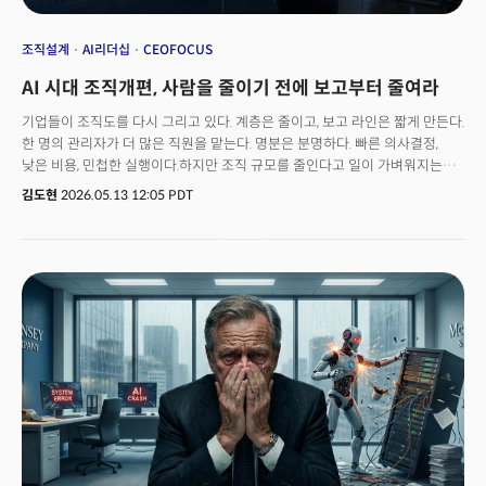
조직설계
AI리더십
CEOFOCUS
AI 시대 조직개편, 사람을 줄이기 전에 보고부터 줄여라
기업들이 조직도를 다시 그리고 있다. 계층은 줄이고, 보고 라인은 짧게 만든다.
한 명의 관리자가 더 많은 직원을 맡는다. 명분은 분명하다. 빠른 의사결정,
낮은 비용, 민첩한 실행이다.하지만 조직 규모를 줄인다고 일이 가벼워지는
것은 아니다. 갤럽(Gallup)이 2026년 1월 14일 공개한 분석에 따르면 미국
김도현
2026.05.13 12:05 PDT
관리자의 평균 직속 인원은 2024년 10.9명에서 2025년 12.1명으로 늘었다.
그런데 관리자의 업무 시간은 그대로다. 오히려 해야 할 일은 더 많아졌다.핵심
질문은 "관리자 한 명이 몇 명까지 맡을 수 있나"가 아니다. 그 관리자가 사람을
제대로 볼 시간이 있는가다.아마존(Amazon) CEO 앤디 재시(Andy Jassy)는
2024년 직원 메모에서 관리자들의 개인 업무 기여 비율을 최소 15%
개선하겠다고 밝혔다. 중간 계층을 줄이고, 고객과 가까운 곳에서 의사결정이
일어나게 하겠다는 취지였다.