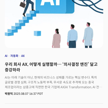
사업의 본질을 진솔하게 풀어냈다. 김 창업자 역시 창업 후 힘들 때 멘토들의
조언에 힘입어 어려움을 이겨냈다는 것이다. 성공의 정점에서 다시 출발선에
선 그의 목소리는 불확실성의 시대를 헤쳐나가는 창업가들에게 울림과 통찰을
던졌다.
AI
자동화
AX
우리 회사 AX, 어떻게 실행할까… ‘의사결정 엔진’ 달고
증강하라
AI는 미래 기술이 아닌, 현재의 비즈니스 성패를 가르는 핵심 변수다. 특히
글로벌 경쟁 심화, 구조적 노동력 부족, 무서운 속도로 추격해 오는 중국
제조업이라는 삼중고에 직면한 한국 기업에 AX(AI Transformation, AI 전환)
는 선택이 아닌 생존의 문제가 됐다. 이미 AI를 제조업에 발 빠르게 도입해
박원익
2025.08.07 16:37 PDT
생산성의 패러다임을 바꾸는 기업들도 등장하고 있다. 일례로 중국의
샤오미는 AI와 사물 인터넷으로 완전 자동화된 ‘다크 팩토리’에서 1초에 한
대꼴로 스마트폰을 생산한다. BYD는 AX로 제품 개발 엔지니어링 프로세스