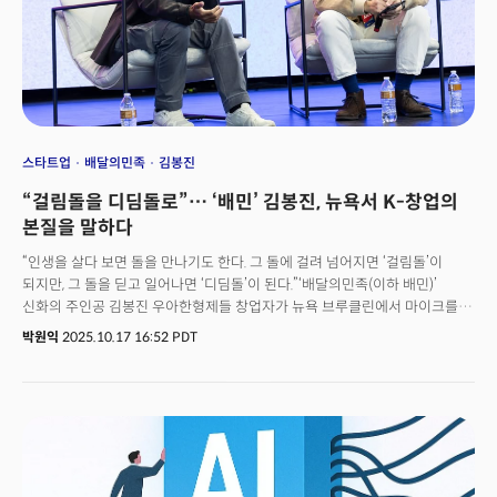
스타트업
배달의민족
김봉진
“걸림돌을 디딤돌로”… ‘배민’ 김봉진, 뉴욕서 K-창업의
본질을 말하다
“인생을 살다 보면 돌을 만나기도 한다. 그 돌에 걸려 넘어지면 ‘걸림돌’이
되지만, 그 돌을 딛고 일어나면 ‘디딤돌’이 된다.”‘배달의민족(이하 배민)’
신화의 주인공 김봉진 우아한형제들 창업자가 뉴욕 브루클린에서 마이크를
잡았다. 16일(현지시각), K-스타트업과 K-컬처가 어우러진 축제 ‘꿈(KOOM)
박원익
2025.10.17 16:52 PDT
페스티벌’ 무대에서다. 꿈 페스티벌은 성공한 한인 스타트업 눔(Noom)의
정세주 의장, 실리콘밸리 VC 사제파트너스를 이끄는 이기하 대표가 공동
설립한 북미 최대 한인 창업가 단체 ‘한인창업자연합(UKF)’이 주최한 행사다.
단순 스타트업 행사를 넘어 K-팝, K-푸드, K-콘텐츠 등 K-컬처를 접목한 게
특징이다. 2023년 배민을 떠난 뒤 대중 앞에 모습을 잘 드러내지 않던 김
창업자는 UKF 김경준 COO(최고운영책임자)와의 대담을 통해 배민을 떠난
후의 고뇌, 연쇄 창업가로 나선 이유, 그리고 10여 년의 경험으로 깨달은