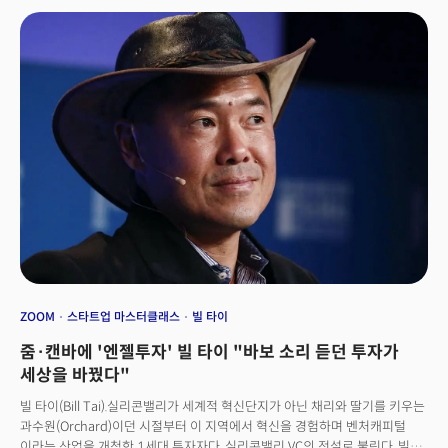
(PEP)를 혁신, 지난 4월 유럽 전기차 시장에서 테슬라를 처음으로 추월하는
성과를 내기도 했다. 문제는 여전히 많은 한국 기업이 AI를 단순히 새로운 IT
도구를 도입하는 것으로 생각하는 오류를 범하고 있다는 점이다. AI 도입률은
빠르게 증가하고 있지만, 그 효과가 생산성 향상으로 직결되지 않는
이유다. 성공적인 AX는 기술 도입을 넘어 비즈니스 프로세스, 조직 구조,
그리고 일하는 방식 자체를 근본적으로 재설계하는 ‘경영 혁신’ 그 자체로 봐야
한다. AI 기술을 어떻게 활용할지에 대한 명확한 방향성, 전략 없이 단편적인
솔루션만 도입해서는 진정한 가치를 창출하기 어려운 것이다.
ZOOM
스타트업 마스터클래스
빌 타이
줌·캔바에 '엔젤투자' 빌 타이 "바보 소리 듣던 투자가
세상을 바꿨다"
빌 타이(Bill Tai).실리콘밸리가 세계적 혁신단지가 아닌 채리와 딸기를 키우는
과수원(Orchard)이던 시절부터 이 지역에서 혁신을 경험하며 벤처캐피털
이라는 산업을 개척한 1세대 투자자다. 실리콘밸리 VC의 전설로 불린다. 빌