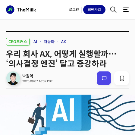
로그인
회원
가입
CEO포커스
AI
자동화
AX
우리 회사 AX, 어떻게 실행할까…
‘의사결정 엔진’ 달고 증강하라
박원익
2025.08.07 16:37 PDT