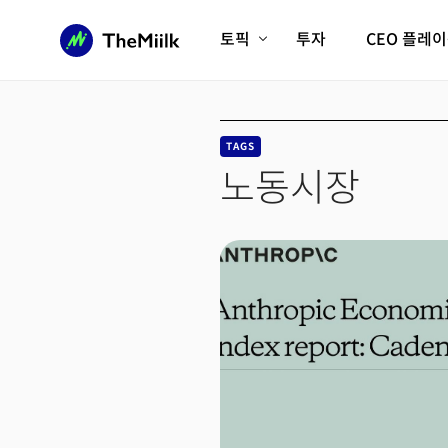
토픽
투자
CEO 플레
에이전틱AI시대
롱제비티/헬스케어
인프라/에너지
미국대전환
TAGS
피지컬AI/로봇
디지털자산
노동시장
AX비즈니스혁명
미래 교육/직업
전체 기사 보기