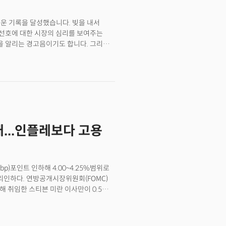
로운 기록을 달성했습니다. 빚을 내서
선호에 대한 시장의 심리를 보여주는
 알리는 경고음이기도 합니다. 그리고
 훨씬 복잡한 구조적 변화를 목격하고
리튬 광산에 직접 지분을 취득하고,
에 합류하며, 방산 기업들은 지정학적
의미하는 바는 하나입니다. '순수한
자의 기준이 '수익률 극대화'에서
 있음을 시사합니다. 그런데 여기에 역설이
 가중시키는 요인들입니다. 방산비 증액,
...인플레보다 고용
 확대는 모두 비용 상승을 의미합니다.
 사상 최대 규모의 빚투에 나서고
 수익성 없는 기술주 지수가 '금리인하
현상은 시사하는 바가 큽니다. 이는
bp)포인트 인하해 4.00~4.25%범위로
히 압도하면서 시장의 가격 발견 기능이
금리인하다. 연방공개시장위원회(FOMC)
의 부활입니다. 3년 침체를 깨고
의해 취임한 스티븐 미란 이사만이 0.5%
새로운 경제 질서에 필요한 기업들의 자본
월 연준 의장은 거의 1년 만에 금리인하
 스타트업까지... 이들의 공통분모는
 기자회견에서 "노동 수요가 약화됐고,
은 두 개의 모순된 세계관이 충돌하는
 필요한 균형점 아래로 떨어진 것으로
다른 편에는 국가 안보를 우선시하는