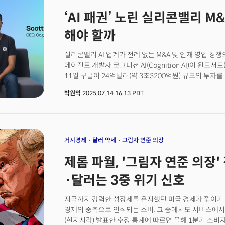
연간 20% 수준에서 지속적으로 하락해온 추세가 가속화
‘AI 패권’ 노린 실리콘밸리 M&
분석에 따르면 주택시장의 경직성이 경제 전반의 움직임을
뉴저지에서 3.6% 모기지로 집을 구입한 브랜든과 캐서린
해야 할까
당시엔 이들은 아들 하나뿐이어서 "5-7년 후 더 큰 집
아들을 키우면서도 이사를 포기했다. 현재 금리로 더 큰 
실리콘밸리 AI 업계가 전례 없는 M&A 및 인재 영입 경쟁
때문이다. 이런 '황금 수갑' 현상이 전국적으로 퍼지고 
에이전트 개발사 코그니션 AI(Cognition AI)이 윈드서프(
수입의 39%까지 치솟으면서 거래 자체가 얼어붙었고 
11일 구글이 24억달러(약 3조3200억원) 규모의 투자
불가능하게 하고 있다.결국 필요한 사람이 적절한 집에 
모한과 더글라스 첸을 영입하고 윈드서프 기술에 대한 
시카고 교외에 사는 밥 러파토 씨는 35년 전 자녀 둘과 
박원익
2025.07.14 16:13 PDT
소식이 전해진지 사흘 만에 벌어진 일이다. AI 주도권을
살고 있다. 그는 "좋은 학군에 있는 집인데 이제 자녀가 
지식재산(IP) 확보 경쟁이 얼마나 치열한지를 보여주는 상
없다. 이제 우리는 다운 사이징을 해야하는데 다른 가족이
(현지시각) 코그니션 AI에 따르면 AI 코딩 에이전트 ‘데빈(
말해 현재 미국 가족이 처한 현실을 그대로 드러냈다.
라이벌인 윈드서프를 인수했다. 윈드서프는 지난 5월 오픈
인수한다는 소식이 전해지며 큰 화제가 된 AI 코딩 스타
거시경제
달러 약세
그림자 연준 의장
불발되자 구글과 코그니션 AI가 쏜살같이 달려들어 거래를 
제롬 파월, '그림자 연준 의장'
발전과 함께 최고 수준의 AI 인재가 극도로 희소해지면서
관계자들의 시각이다. 빅테크 기업은 막대한 자본력을 
·달러는 3중 위기 신호
흡수하고 있으며 전통적인 M&A 방식은 물론, 비전통적 투
acqui-hire)’ 방식까지 동원하고 있다. 지난 11일 완
지금까지 강력한 성장세를 유지했던 미국 경제가 꺾이기 
흐름의 연장선에 있다.
경제의 중축으로 인식되는 소비, 그 중에서도 서비스에서
(현지시각) 발표한 수정 통계에 따르면 올해 1분기 소비