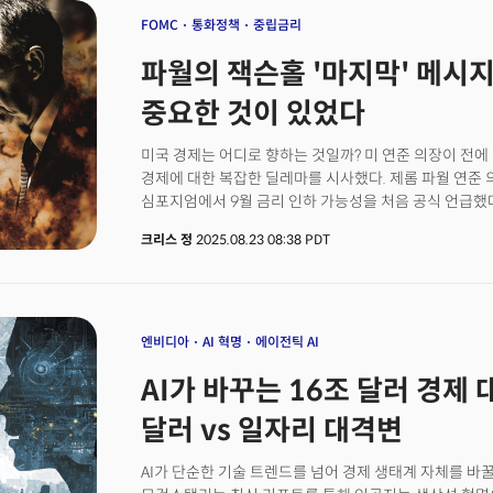
행정부의 관세 영향에 상당한 영향을 받고 있음을 시사했다
FOMC
통화정책
중립금리
감소하며 전체 고용 증가세를 제약했다.시간당 평균임금은
파월의 잭슨홀 '마지막' 메시지
일치했으나, 전년 동월 대비 상승률은 3.7%로 예상치 3
인플레이션 압력은 완화되고 있음을 시사했다. 고용통계
중요한 것이 있었다
일제히 급등했다. S&P500은 데이터가 발표된 직후, 0
2년물 국채 수익률은 12bp 급락한 3.47%를 기록했다
미국 경제는 어디로 향하는 것일까? 미 연준 의장이 전
금리인하에 대한 기대로 받아들였기 때문이다.
경제에 대한 복잡한 딜레마를 시사했다. 제롬 파월 연준 
심포지엄에서 9월 금리 인하 가능성을 처음 공식 언급했
인플레이션 압력과 노동시장의 구조적 변화를 강조하며 
크리스 정
2025.08.23 08:38 PDT
파월 의장은 "리스크 균형의 변화가 정책 스탠스 조정을 
연방공개시장위원회(FOMC) 회의 이후 금리 인하 가능성
반응은 즉각적이었다. 발언 직후 9월 금리 인하 확률은 
사상 최고치를 기록했다.시장이 원하는 9월 금리인하 
사실상 공격적인 통화완화에 대한 기대는 '접어두라'는 
엔비디아
AI 혁명
에이전틱 AI
이것이 '금리인하 사이클'의 재시작이라는 단순한 정책 
AI가 바꾸는 16조 달러 경제 
구조적 딜레마를 압축적으로 보여주는 '전략적 신호'였다
달러 vs 일자리 대격변
AI가 단순한 기술 트렌드를 넘어 경제 생태계 자체를 