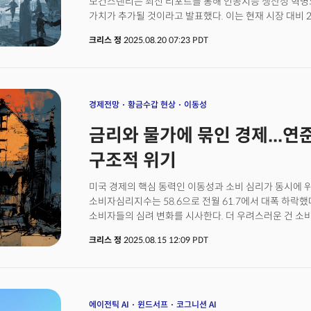
모건스탠리는 최신 리포트를 통해 인공지능 생산성 혁명으로
가치가 추가될 것이라고 발표했다. 이는 현재 시장 대비 
투자은행은 주말 고객 보고서에서 AI 역량의 지속적인 개
크리스 정
2025.08.20 07:23 PDT
전제로 이 같은 낙관적인 분석을 내놨다. 이는 연간 기준
순편익을 가져다줄 것으로 추정한 수치로 한국 GDP의 
동력은 두 가지 AI 기술로 압축된다. 스스로 판단하고 행동하
그리고 휴머노이드 로봇 같은 '구현형 AI'가 약 4300억
두 기술은 함께 S&P500 기업들의 세전 이익 대비 25
경제전망
황금수갑 현상
이동성
계산이다.AI 기술이 산업계 전반에 파괴적인 변화를 촉진
금리와 물가에 묶인 경제...연
소매, 부동산, 운송 부문에서 특히 큰 변화가 예상된다는
가치 창출 규모는 2026년 예상 세전 이익의 2배에 달할 
구조적 위기
수익의 두 배를 더 벌 수 있게 될 것이란 의미다.
미국 경제의 핵심 동력인 이동성과 소비 심리가 동시에 
소비자심리지수는 58.6으로 전월 61.7에서 대폭 하락했
소비자들의 심려 변화를 시사한다. 더 우려스러운 건 소
기대치가 4.9%로 급등한 점이다.조사를 주관한 조앤 
크리스 정
2025.08.15 12:09 PDT
실업률 모두 향후 악화될 것으로 예상하고 있다"고 소비 
데이터에 따르면 응답자의 62%가 향후 1년간 실업률 상
인플레이션에 대비해 올해 지출을 줄일 계획이라고 답해
어두워지고 있음을 시사했다.이런 심리 위축은 실물 경제 
최근까지 미국인의 이동률은 7.8%로 1948년 집계 시작 
에이전틱 AI
윈드서프
코그니션 AI