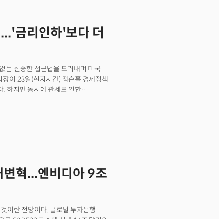
. 또한 연방정부 고용도 1만 5000명
 전월 대비 0.3% 상승해 예상치와
...'금리인하'보다 더
.8%를 소폭 하회해 고용시장 내의
 발표 직후 주식시장과 채권시장이
.4% 이상 상승했고 통화정책에 민감한
. 투자자들이 고용 지표의 부진을 연준의
에 없는 신중한 접근법을 드러내며 미국
의장이 23일(현지시간) 잭슨홀 경제정책
다. 하지만 동시에 관세로 인한
급진적 완화에 대한 경계감도 드러냈다.
정당화할 수 있다"고 언급했다. 이는 7월
을 직접 언급한 첫 발언이다. 시장의
86%까지 상승했고, 다우지수는 올해 첫
가능성에 대해서는 가능성을 인정했지만
미묘한 메시지를 전달한 것이다. 문제는
신호가 아니라 현재 미국 경제가 직면한
대변혁...엔비디아 9조
는 점이다.
바꿀것이란 전망이다. 글로벌 투자은행