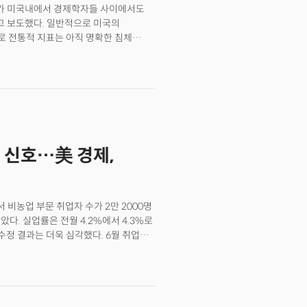
)가 미국내에서 경제학자들 사이에서도
을 보면 이런 추세는 더 확실해진다.
 보도했다. 일반적으로 미국의
드웨어 같은 회사들이 관세 때문에 가격을
로 전통적 지표는 아직 명확한 침체
 대형 매장들도 관세 관련 가격 인상이
 실시간 분석은 이미 71%의 침체
게 일회성이 아니라는 점이다. 지난
잡성과 규모로 인해 침체라는 이분법적
쇠고기 스테이크 17%, 사과 10%
장이다. 경기침체에 대한 정의는 두
물가 부담을 훨씬 크게 만든다. 연준이
 국내총생산(GDP) 마이너스 성장이지만
지고 있다는 얘기다.
는 경기침체를 "경제 전반에 걸쳐 확산되고
.올해 2분기 미국 GDP는 1분기 위축
했다. NBER이 경기침체 여부를
 신호…美 경제,
대부분 전월 대비 위축세를 보였거나
는 않았다.그러나 캘리포니아대학
R 접근법의 두 가지 핵심 결함을
업률과 구인율 등 노동시장에 대한
 비농업 부문 취업자 수가 2만 2000명
 수정 과정을 거치면서 침체 선언이 실제
았다. 실업률은 전월 4.2%에서 4.3%로
점이다.
수정 결과는 더욱 심각했다. 6월 취업자
정되며 2020년 12월 이후 처음으로
 조정되어 7만 9000명 증가로
2만 9000명에 불과한 상황이다.
 1만 6000명 증가했지만 제조업과
 4개월 연속 일자리가 줄어들며 트럼프