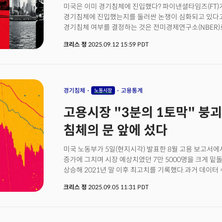
미국은 이미 경기침체에 진입했다? 파이낸셜타임즈(FT
소비자에게 전가되기 시작했다는 의미다.기업들의 움직임
경기침체에 진입했는지를 둘러싼 논쟁이 심화되고 있다고
최근 2분기 실적에서 호멜푸드, J.M. 스머커, 에이스하
경기침체 여부를 결정하는 것은 전미경제연구소(NBER)
올린다고 공식 발표했다. 월마트, 타겟, 베스트바이 같은
신호를 보내지 않았다. 하지만 일부에서 노동시장 중심의
이미 시작됐거나 곧 시행될 예정이라고 밝혔다.문제는 이
크리스 정
2025.09.12 15:59 PDT
확률을 제시한다는 분석이다. 무엇보다 미국 경제의 복
1년간 가격이 가장 많이 오른 품목들을 보면 커피 21%, 
판단 자체가 현실을 제대로 반영하지 못할 수 있다는 주
상승했다. 이런 필수품 가격 상승은 소비자들이 체감하는 
갈래로 나뉜다. 일반적으로 통용되는 기준은 연속 2분기
가장 우려하는 '물가 상승 기대심리'가 굳어질 위험이 커
미국은 NBER의 보다 정교한 접근을 채택한다. NBER
수개월 이상 지속되는 경제활동의 상당한 감소"로 정의한다
경기침체
고용통계
노동시장
이후 플러스 성장을 기록해 단순한 기술적 침체 정의는 피
고용시장 "3분의 1토막" 붕괴
확인하기 위해 활용하는 6개 핵심 지표 역시 5월 기준 
위축에 근접했지만 아직 침체 선언 기준을 명확히 넘지
침체의 문 앞에 섰다
산타크루즈 캠퍼스의 파스칼 미샤야 경제학 교수는 NBE
지적한다. 첫째는 경제활동에 핵심적인 역할을 하는 실
미국 노동부가 5일(현지시각) 발표한 8월 고용 보고서에서
가중치가 지나치게 낮다는 점이다. 둘째는 데이터 검증과
증가에 그치며 시장 예상치였던 7만 5000명을 크게 밑돌
시작 시점보다 6개월에서 심하면 1년씩이나 늦어진다는 
상승해 2021년 말 이후 최고치를 기록했다.과거 데이터 
수가 기존 1만 4000명 증가에서 1만 3000명 감소로 수
크리스 정
2025.09.05 11:31 PDT
고용이 줄어든 것으로 나타났다. 7월 수치는 6000명 상향
확정됐지만 전체적으로 최근 3개월 평균 고용 증가는 월 
업종별로는 의료 부문이 3만 1000명, 사회보장 서비스가
도매업이 각각 1만 2000명씩 감소했다. 특히 제조업은