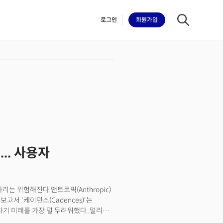
로그인
회원
가입
iilk
.. 사용자
리는 위험해진다.앤트로픽(Anthropic)
고서 '케이던스(Cadences)'는
자기 미래를 가장 덜 두려워했다..멀리서
 막히는지 보인다. 불안은 사라지지