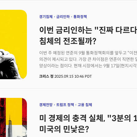
보인다"고 밝히며 "노동시장이 이제 매우 견고하다고 말
전략적 투자가 대치하고 있습니다. 그리고 이 충돌의 결과
인플레이션 우려를 제쳐두고 금리를 내린 이유는 명확하
년간 글로벌 경제의 작동 방식을 결정할 것입니다.
빠르게 나빠지고 있기 때문이다. 7월 연준 회의 당시 6월
경기침체
금리인하
통화정책
15만개로 보고됐지만 이후 9만6000개로 하향 조정됐다
이번 금리인하는 "진짜 다르다
8월까지 포함한 3개월 평균은 2만9000개까지 떨어졌다
경제가 현재 실업률을 유지하려면 월 10만개 이상의 일
침체의 전조될까?
실제로는 그 절반도 안 되는 수준이라는 뜻이다. 실제로 실
유지해온 4.0~4.2% 범위를 벗어났다. 현재의 고용수준
이번 주 예정된 연준의 9월 통화정책회의를 앞두고 "이
있는 위험이 포착된 것이다. 파월 의장이 7월 회의에서 
의견이 제시되고 있다. 가장 큰 차이점은 연준이 직면한
현실이 됐다는 표현을 쓴 것도 이 때문이다. 연준은 회의
양상이라는 점이다. 현재 시장에서는 9월 17일(현지시각
표현하던 기존 문구를 삭제하며 미국의 고용시장 둔화
금리 인하가 예상되면서 9개월만에 다시 금리인하 사이클
분명히 드러냈다.
크리스 정
2025.09.15 10:46 PDT
하지만 이번 결정은 전통적인 경기 부양책과는 거리가 멀
무너지는 고용시장이라는 정반대 신호 사이에서 동시에 
일반적으로 연준은 거시경제적으로 명확한 상황에서 정책
들어 인플레이션이 높으면 금리를 올려 과열된 경기를 
금리를 내려 시장에 수요를 자극한다. 하지만 지금은 두 
경제전망
트럼프 정책
고용 침체
전년 대비 2.9%로 다시 올랐고 실업급여 신청자는 3년
미 경제의 충격 실체, "3분의 1
선택을 하든 한쪽은 포기해야 하는 상황인 것이다.가장 
미국 소비자의 장바구니를 직격하고 있다는 점이다. 8월
미국의 민낯은?
선명하게 드러난다. 자동차와 의류 가격이 빠르게 오르고 있
뛰었다. 7월에 잠시 떨어졌던 식료품 가격이 다시 오른 