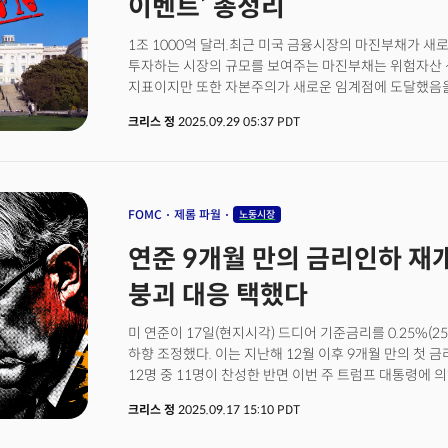
이벤트’ 총정리
1조 1000억 달러.최근 미국 금융시장의 마진부채가 새
투자하는 시장의 규모를 보여주는 마진부채는 위험자산 
지표이지만 또한 자본주의가 새로운 임계점에 도달했음을
그런 환경속에서 우린 단순한 위험 선호도의 증가가 아닌
크리스 정
2025.09.29 05:37 PDT
있습니다. 연준이 금리 딜레마에 빠진 사이 미국 정부는 
원자력 스타트업들은 AI 전력 대란을 기회로 IPO 대열
긴장을 배경으로 황금기를 맞고 있습니다.이 모든 것이 
시장경제'에서 '전략적 국가자본주의'로의 전환. 이는 투
'공급망 안보'와 '실물 자산 확보'로 포커스가 이동하고
FOMC
제롬 파월
노동시장
있습니다. 이러한 구조적 변화는 모두 인플레이션 압력을
연준 9개월 만의 금리인하 재개
핵심 광물의 전략적 비축, AI 인프라를 위한 에너지 투자
하지만 투자자들은 여전히 연준의 금리 인하를 기대하며
붕괴 대응 택했다
있습니다.충돌하는 세계: 투기 자본 vs 전략적 투자 특히
사이클'의 재개를 선언한 파월 의장의 발언 이후 폭등한 
미 연준이 17일(현지시각) 드디어 기준금리를 0.25%(25
전형적인 유동성 랠리이자 AI 기대감이 펀더멘털을 완전
하향 조정했다. 이는 지난해 12월 이후 9개월 만의 첫 
마비되고 있음을 시사합니다. 더욱 주목할 점은 IPO 시장
12명 중 11명이 찬성한 반면 이번 주 트럼프 대통령에 
되살아난 공모 열풍은 단순한 유동성 개선이 아닙니다. 
포인트 인하를 선호하며 반대한 것으로 알려졌다.제롬 파
조달 욕구가 분출하고 있는 것입니다. 피그마부터 원자력
크리스 정
2025.09.17 15:10 PDT
사이클을 재개한 이유로 노동시장의 악화를 꼽았다. 그는
'미래 인프라'의 핵심 요소라는 점입니다.결국 현재 시장
최근 일자리 창출 속도가 실업률을 일정하게 유지하는 데
전장입니다. 한편에는 레버리지로 무장한 투기 자본이, 