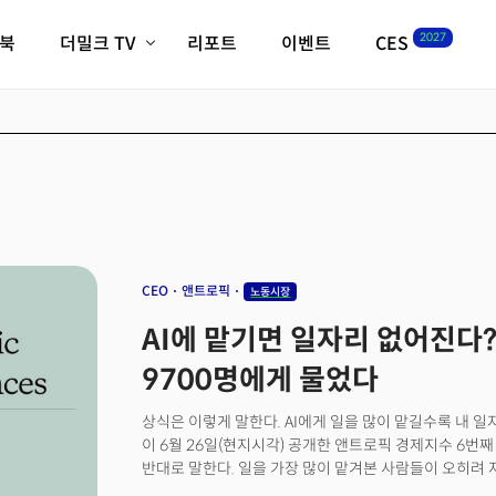
2027
이북
더밀크 TV
리포트
이벤트
CES
전체기사
K-웨이브
최신비디오
비디오
스타트업
혁신원정대
역사 및 개요
인자기(사람,돈,기술 이야기)
필드 가이드
크리스의 뉴욕 시그널
CES2027 with TheM
더밀크 아카데미
CEO
앤트로픽
노동시장
더웨이브/트렌드쇼
AI에 맡기면 일자리 없어진다?.
밸리토크
9700명에게 물었다
상식은 이렇게 말한다. AI에게 일을 많이 맡길수록 내 일자
이 6월 26일(현지시각) 공개한 앤트로픽 경제지수 6번째 보
반대로 말한다. 일을 가장 많이 맡겨본 사람들이 오히려 
보면 AI는 무섭다. 직접 맡겨보면 어디까지 되고 어디서