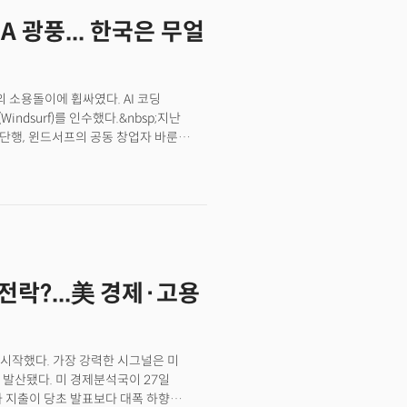
된 결과다.월스트리트저널(WSJ)의
A 광풍... 한국은 무얼
 막고 있다는 주장이다. 2017년
 리기 부부 사례가 이를 잘 보여준다.
으로 이사할 계획"이었다.하지만 지금은 세
집을 사면 월 상환액이 최소 두 배로 뛰기
의 소용돌이에 휩싸였다. AI 코딩
있다. 중위소득 가구의 주택구입 부담률이
Windsurf)를 인수했다.&nbsp;지난
높은 금리와 주택가격은 이사 자체를
를 단행, 윈드서프의 공동 창업자 바룬
살지 못하는 미스매치가 심화되고 있다.
비독점 라이선스 권리를 확보했다는
함께 이사온 2400평방피트 집에 여전히
 잡기 위한 실리콘밸리의 치열한 인재 및
다 자라서 사실 이 동네에서 살 필요는
징적 사례가 될 전망이다.&nbsp;14일
 써야 할 집을 내가 막고 있는 셈"이라고
Devin)’으로 유명한 코그니션 AI가
AI가 30억달러(약 4조원)에
트업이다. 복잡한 이유로 오픈AI의 인수가
낚아챈 것.&nbsp;AI 기술의 급격한
 전락?...美 경제·고용
 이런 쟁탈전이 벌어지고 있다는 게 현지
바탕으로 스타트업의 핵심 인력과 기술을
자 방식인 ‘리버스 애퀴하이어(reverse
료된 메타의 플레이AI 인수 사례 이러한
시작했다. 가장 강력한 시그널은 미
 발산됐다. 미 경제분석국이 27일
자 지출이 당초 발표보다 대폭 하향