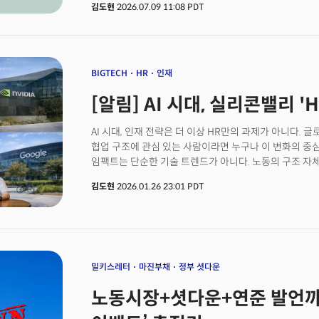
김도현
2026.07.09 11:08 PDT
않지만, 막연한 공포가 구체적인 판단으로 바뀐다. 여러분
위임하는가?
BIGTECH
HR
인재
[알림] AI 시대, 실리콘밸리 '
AI 시대, 인재 전략은 더 이상 HR만의 과제가 아니다. 글
협업 구조에 관심 있는 사람이라면 누구나 이 변화의 중심
임팩트는 단순한 기술 트렌드가 아니다. 노동의 구조 자
'일'은 더 이상 사람만의 영역이 아니다. 사람, 에이전트
김도현
2026.01.26 23:01 PDT
것이며, 이 협업 환경은 AI에 의해 작동된다.맥킨지에 
근로 시간의 절반 이상이 이론적으로 자동화 가능한 단계
일이 수행되는 방식과 역할 정의 자체가 근본적으로 바뀌
축소되고, 일부는 확장되며, 지금까지 존재하지 않았던 
채용, 평가, 교육, 조직문화를 관리하는 지원 조직에 머
전략을 설계하고 의사결정을 함께 책임지는 '전략 파트너(
밀키스레터
마진부채
정부 셧다운
지능형 기계가 어떻게 협력할 것인가를 설계하는 조직으
노동시장+셧다운+연준 발언까
더밀크는 이 같은 실리콘밸리 인재 전략 변화를 가장 선
커뮤니티 '기고만장'과 인재 및 세미나 전략 기업 '캐스