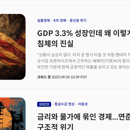
판단 자체가 현실을 제대로 반영하지 못할 수 있다는 주
갈래로 나뉜다. 일반적으로 통용되는 기준은 연속 2분기
미국은 NBER의 보다 정교한 접근을 채택한다. NBER
수개월 이상 지속되는 경제활동의 상당한 감소"로 정의한다
실물경제
K자 경제
중산층 위기
이후 플러스 성장을 기록해 단순한 기술적 침체 정의는 피
GDP 3.3% 성장인데 왜 이렇
확인하기 위해 활용하는 6개 핵심 지표 역시 5월 기준 
위축에 근접했지만 아직 침체 선언 기준을 명확히 넘지
침체의 진실
산타크루즈 캠퍼스의 파스칼 미샤야 경제학 교수는 NBE
지적한다. 첫째는 경제활동에 핵심적인 역할을 하는 실
"상황이 심상치 않다. 마치 곧 뭔가 터질 것 처럼 팬데믹
가중치가 지나치게 낮다는 점이다. 둘째는 데이터 검증과
요식업 프랜차이즈에서 근무하는 배예지(가명)씨의 말이다
시작 시점보다 6개월에서 심하면 1년씩이나 늦어진다는 
부진한 가운데 현재 긍정적인 매출을 보이고 있는 분야는
파는 곳과 같은 아주 저렴한 식당뿐이다."라고 전했다.
크리스 정
2025.09.03 10:39 PDT
호황이지만 실제 체감은 정반대다. 2분기 GDP 성장률은 3
대비 140% 넘게 올랐다. 더 중요한 건 경제가 K자 형
고급 레스토랑에서 여전히 소비하고, 저소득층은 라면집
있다. 이 모순적 상황은 단순한 심리적 착각이 아니다. 
작동하기 시작했다는 신호다.가장 큰 원인은 역시 고물
황금수갑 현상
이동성
경제전망
있음을 시사한다. 실제 인플레이션의 복귀는 이제 경제 게
금리와 물가에 묶인 경제...연
2021년부터 시작된 물가 상승은 미국인들에게 실질 임금
이후 실질 임금이 5% 올랐지만 여전히 2020년 수준엔 
구조적 위기
경제 전반의 예측 가능성을 흔들었다는 점이다.과거엔 