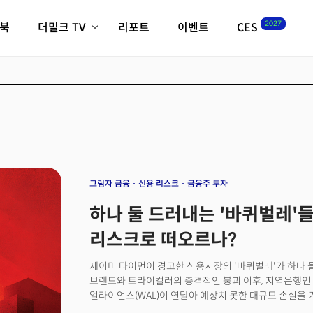
2027
이북
더밀크 TV
리포트
이벤트
CES
전체기사
K-웨이브
최신비디오
비디오
스타트업
혁신원정대
역사 및 개요
인자기(사람,돈,기술 이야기)
필드 가이드
크리스의 뉴욕 시그널
CES2027 with TheM
더밀크 아카데미
그림자 금융
신용 리스크
금융주 투자
더웨이브/트렌드쇼
하나 둘 드러내는 '바퀴벌레'들.
밸리토크
리스크로 떠오르나?
제이미 다이먼이 경고한 신용시장의 '바퀴벌레'가 하나 
브랜드와 트라이컬러의 충격적인 붕괴 이후, 지역은행인 
얼라이언스(WAL)이 연달아 예상치 못한 대규모 손실을 
블룸버그에 따르면 월가에서는 대형 은행들의 견고한 실