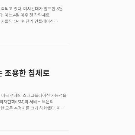
이번엔 다르다. 인플레이션이
위축되고 있다. 미시건대가 발표한 8월
이 사람들을 더 불안하게 만들고 있다.
다. 이는 4월 이후 첫 하락세로
 이어질 수 있을까?
비자들의 1년 후 단기 인플레이션
수 책임자는 "소비자들이 인플레이션과
심리 악화의 원인을 설명했다. 실제
승을 전망했고 58%는 추가
 향후 소비자들의 경기 전망이
데이터로도 확인된다. 2023년 이후
이후 최저치를 기록했다. 1950-60년대
된 결과다.월스트리트저널(WSJ)의
제는 조용한 침체로
 막고 있다는 주장이다. 2017년
 리기 부부 사례가 이를 잘 보여준다.
으로 이사할 계획"이었다.하지만 지금은 세
집을 사면 월 상환액이 최소 두 배로 뛰기
표가 미국 경제의 스태그플레이션 가능성을
있다. 중위소득 가구의 주택구입 부담률이
리자협회(ISM)의 서비스 부문의
높은 금리와 주택가격은 이사 자체를
상한 모든 추정치를 크게 하회했다. 이는
살지 못하는 미스매치가 심화되고 있다.
 상태에 진입했음을 시사한다. PMI는
함께 이사온 2400평방피트 집에 여전히
한다. 더 심각한 신호는 고용과 가격
다 자라서 사실 이 동네에서 살 필요는
급락하며 지난 5개월 동안 4번의 위축을
 써야 할 집을 내가 막고 있는 셈"이라고
들이 원자재 및 서비스 구매를 위해