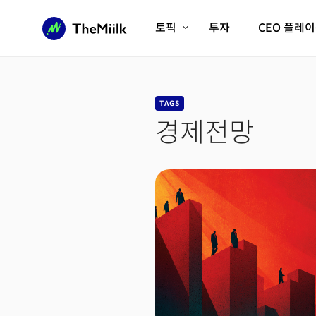
토픽
투자
CEO 플레
에이전틱AI시대
롱제비티/헬스케어
인프라/에너지
미국대전환
TAGS
피지컬AI/로봇
디지털자산
경제전망
AX비즈니스혁명
미래 교육/직업
전체 기사 보기