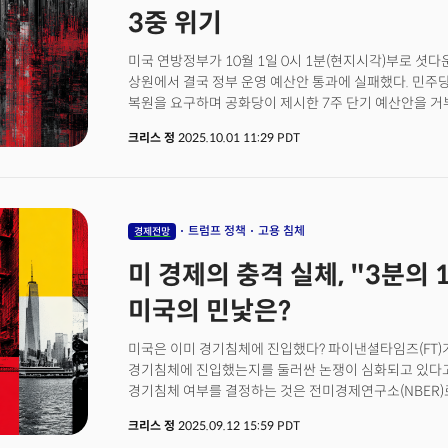
파산이었다. JP모건은 이 사건으로 1억7000만 달러의 
3중 위기
적립한 8억1000만 달러 대손충당금 중 가장 큰 원인이
예상을 크게 웃돌았고 대부분이 카드서비스 부문에 집중됐
미국 연방정부가 10월 1일 0시 1분(현지시각)부로 셧
"특정 거시경제 변수의 업데이트"를 반영한 조치라고 
상원에서 결국 정부 운영 예산안 통과에 실패했다. 민주
커뮤니티를 대상으로 중고차 금융 서비스를 제공하던 핀
복원을 요구하며 공화당이 제시한 7주 단기 예산안을 거
성장과 기술력을 내세우며 고성장을 이뤘지만 최근 수익성
백악관은 자정 직후 "민주당이 정부를 셧다운했다"고 홈
파산 보호를 신청했다. 차량 가격 상승과 보험료 및 이자
크리스 정
2025.10.01 11:29 PDT
부통령은 "극좌 민주당 세력"을 셧다운의 원흉으로 지목했
소비자들의 상환 능력이 급격히 약화된 결과였다.다이먼은
원내대표는 "트럼프와 공화당이 미국인의 의료를 보호하
순간은 아니었다"고 인정하면서도 이것이 트라이컬러만의
셧다운의 장기화 가능성도 점쳐진다. 실제로 의회는 아직
자동차 부품 공급업체인 퍼스트 브랜즈 그룹의 최근 파산
못했다. 2019년 34일간의 부분 셧다운 때와 달리 이번
부문의 신용 문제가 심각해지고 있음을 시사했다. 다이먼
하원 의원들은 다음 주까지 워싱턴 복귀 예정이 없어 협
트럼프 정책
고용 침체
경제전망
다른 사례들도 몇 개 더 봤다."고 밝히며 소비 신용 부
셧다운과 비교해 가장 큰 차이점은 트럼프 행정부가 이
시사했다.
미 경제의 충격 실체, "3분의 1
있다는 점이다. 실제 트럼프 대통령은 화요일 "우리는 대
언급했고 행정관리예산국(OMB)은 각 부처에 "대통령 
미국의 민낯은?
직원 감원 계획"을 요청했다. 의회예산국(CBO)은 약 7
것으로 추정했다. 정부 노동자를 대표하는 두 노조는 트
미국은 이미 경기침체에 진입했다? 파이낸셜타임즈(FT
셧다운 중 대규모 해고는 불법이라고 주장하고 있지만 
경기침체에 진입했는지를 둘러싼 논쟁이 심화되고 있다고
관측된다.
경기침체 여부를 결정하는 것은 전미경제연구소(NBER)
신호를 보내지 않았다. 하지만 일부에서 노동시장 중심의
크리스 정
2025.09.12 15:59 PDT
확률을 제시한다는 분석이다. 무엇보다 미국 경제의 복