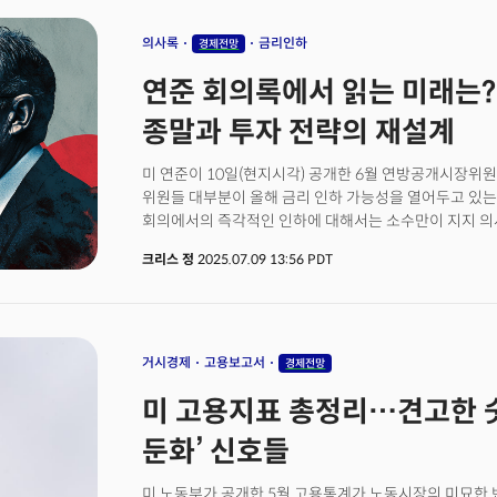
말해 현재 미국 가족이 처한 현실을 그대로 드러냈다.
지불하는 가격 지표는 2022년 10월 이후 최고치로 치
상승이라는 이중고에 시달리고 있음을 시사했다. 실제 조
의사록
금리인하
경제전망
조사위원회의 스티브 밀러 위원장은 "관세가 구매가격을
연준 회의록에서 읽는 미래는?
인플레이션의 동력이 될 것"이라고 경고했다.
종말과 투자 전략의 재설계
미 연준이 10일(현지시각) 공개한 6월 연방공개시장위원회
위원들 대부분이 올해 금리 인하 가능성을 열어두고 있는
회의에서의 즉각적인 인하에 대해서는 소수만이 지지 의
분위기다. 회의록에 따르면 "대부분의 참석자들이 올해
크리스 정
2025.07.09 13:56 PDT
인하하는 것이 적절할 것"이라고 평가해 여전히 연준의 
시사했다. 그럼에도 7월 차기 회의에서 금리 인하를 고려할 수 있다고 답한 위원은 2명 정도
수준인 "몇 명(a couple)"에 그쳤다고 밝혀 9월 인하
회의록에서 가장 주목할 부분은 트럼프 행정부의 관세 
위원들 간의 엇갈린 견해 차이다. 회의록은 "소수의 참
거시경제
고용보고서
경제전망
가져올 뿐 장기 인플레이션 기대에는 영향을 주지 않을 
미 고용지표 총정리…견고한 숫
참석자들은 관세가 인플레이션에 더 지속적인 영향을 미
연준 역시 트럼프 행정부의 정책이 경제 전반에 미칠 불
둔화’ 신호들
있음을 시사한다. 실제 위원들은 관세의 "시기, 규모, 
불확실성"이 있다고 판단했으며, 관세가 경제 전반에 미
미 노동부가 공개한 5월 고용통계가 노동시장의 미묘한 