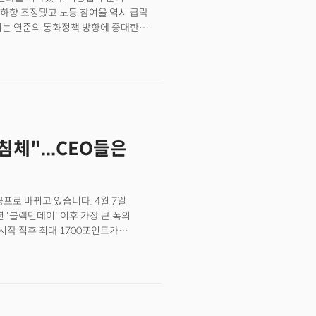
트럼프 대통령이 관세유예를 통해 중국을
하향 조정됐고 노동 참여율 역시 급락
둔화나 인플레이션 급등 같은 극단적
이는 연준의 통화정책 방향에 중대한
된다. 미국 노동부가 발표한 5월 비농업
 6000명을 상회했다. 실업률은 4.2%로
보여주는 표면적 안정성과 달리 세부
주목할 부분은 3월과 4월 고용 수치가
1만 5000명에서 30만 명으로, 4월은
 이는 견고해 보이는 5월의 고용지표와 달리
 의미한다.더욱 우려스러운 것은 노동
침체"...CEO들은
%에서 0.2%포인트 하락, 노동력이 62만
가 아닌 아예 구직 활동을 포기하거나
다.경제학자들은 이러한 현상을
기회 부족으로 인해 구직 활동을 포기하는
포로 바뀌고 있습니다. 4월 7일
 실질적인 노동시장 여건은 악화되는
년 '블랙먼데이' 이후 가장 큰 폭의
작 직후 최대 1700포인트가
변동성을 보였습니다. 문제는 이같은
항셍지수는 하루에만 13%가 폭락했고
역시 3일 동안 무려 12%가 무너지는
 높은 수준으로 올린 미국의 관세 정책이
작용했기 때문입니다. 단 한 달 전, 미국