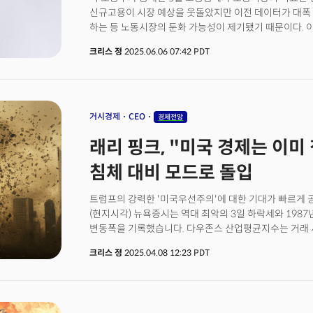
인플레이션 영향이 달라질 수 있다고 봤다.다만 연준은 
신규고용이 시장 예상을 웃돌았지만 이전 데이터가 대폭 
포함한 여러 무역 갈등을 완화했기 때문에 급격한 경기 
하는 등 노동시장의 둔화 가능성이 제기됐기 때문이다. 
결과의 위험이 5월 회의 이후 감소했다고 평가했다.
변곡점을 제공할 것이란 점에서 주목해야 할 것으로 관측
크리스 정
2025.06.06 07:42 PDT
부문 고용은 13만 9000명 증가해 시장 예상치였던 12만
3개월 연속 동일 수준을 유지했다. 하지만 이 수치들이 
데이터는 노동시장의 구조적 변화를 시사하고 있다.가장 
총 9만 5000명 하향 조정되었다는 점이다. 3월은 당초 3
17만 5000명에서 10만 8000명으로 각각 수정됐다.
거시경제
CEO
경제전망
실제 고용 창출 능력이 당초 추정보다 현저히 약화됐음을
래리 핑크, "미국 경제는 이미 
참여율의 급락이다. 노동 참여율은 62.4%로 전월 62.6
5000명 감소했음을 시사했다. 이는 단순히 실업률 증가
침체 대비 모드로 돌입
노동시장에서 이탈하는 인구가 늘어나고 있음을 보여준
'실망실업자 효과'로 설명한다. 이는 경기 둔화나 고용 
트럼프의 강력한 '미국우선주의'에 대한 기대가 빠르게 공
사람들이 늘어나면서 공식 실업률에는 반영되지 않지만
(현지시각) 뉴욕증시는 역대 최악의 3일 하락세와 1987
상황임을 시사한다.
변동폭을 기록했습니다. 다우존스 산업평균지수는 거래 시
하락했다가 갑자기 900포인트 가까이 급등하는 극적인 
크리스 정
2025.04.08 12:23 PDT
변동성이 미국에만 국한되지 않았다는 점입니다. 홍콩 
니케이는 7%가 무너졌습니다. 유럽의 Stoxx600 지수 
역사적인 폭락장을 기록했습니다. 이는 115년 만에 가장
미국를 넘어 글로벌 경기침체를 유발할 수 있다는 공포가 