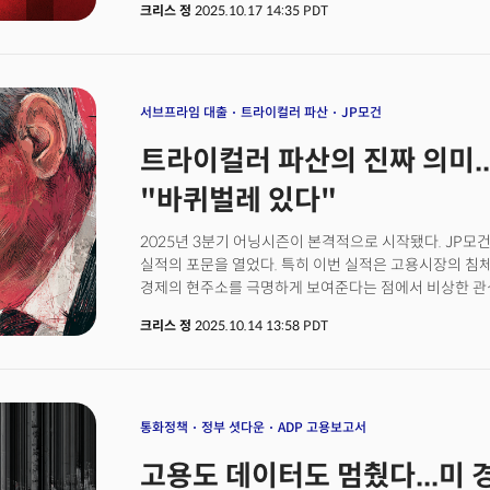
크리스 정
2025.10.17 14:35 PDT
못하는 것일까?"라는 의구심이 커지고 있다는 분석이다.
대차대조표에 숨겨진 두 개의 시한폭탄이 동시에 커지고 
인한 채권 포트폴리오의 미실현 손실이고, 다른 하나는
빠르게 확대되는 익스포저다. 표면적으로는 은행들의 실적
취약점이 수면 아래에서 조용히 확대되고 있다.
서브프라임 대출
트라이컬러 파산
JP모건
트라이컬러 파산의 진짜 의미..
"바퀴벌레 있다"
2025년 3분기 어닝시즌이 본격적으로 시작됐다. JP모건
실적의 포문을 열었다. 특히 이번 실적은 고용시장의 침
경제의 현주소를 극명하게 보여준다는 점에서 비상한 관심
미국 경제가 지금 어디에 서 있는지를 압축적으로 보여줬다
크리스 정
2025.10.14 13:58 PDT
순이익은 144억 달러로 전년 대비 12% 증가했고, 주당순
예상을 웃돌았다. 투자은행 부문이 수수료가 16% 급증
기록하며 전체 실적을 견인했다. 그러나 제이미 다이먼
던진 한 문장이 시장의 분위기를 바꿔놓았다. 그는 "바퀴
것들이 있다고 봐야 한다."며 모두가 경계해야 하는 상
통화정책
정부 셧다운
ADP 고용보고서
불구하고 투자자들은 다이먼의 경고에 더 무게를 두며 주
고용도 데이터도 멈췄다...미 
급락했다.다이먼이 말한 '바퀴벌레'는 서브프라임 자동