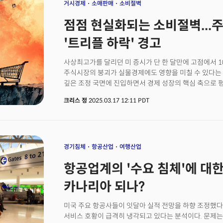
경제의 '위대함'을 부르짖으며 월가 투자은행들이 춤을 추
거시경제
소매판매
소비절벽
월가는 이제 트럼프의 '미국을 위대하게' 만들 정책이 
점점 현실화되는 소비절벽...
전망하고 있습니다. 그만큼 트럼프 행정부의 관세정책은
무자비합니다. 특히 세계 최대 자산운용사인 블랙록의 래리
'트리플 하락' 경고
경기침체에 진입했다."는 충격적인 발언으로 시장의 불
CEO는 7일 뉴욕 경제 클럽 연설에서 대화한 대부분의 
사상최고가를 달리던 미 증시가 단 한 달만에 고점에서
답했다며 현 경제상황의 심각성을 강조했습니다. 핑크는 
주식시장의 붕괴가 실물경제에도 영향을 미칠 수 있다는 
악화되고 있다"며 향후 수개월간 경제 둔화가 가속화될 것
깊은 조정 국면에 진입하면서 경제 성장의 핵심 축으로
설문조사에서도 비즈니스 리더의 69%가 경기침체가 임
켜졌다는 분석이다. 미 증시는 트럼프 대선 이후 '미국예
안에 경기침체가 시작할 것으로 예상했습니다.
크리스 정
2025.03.17 12:11 PDT
보였으나 트럼프 대통령의 관세 정책 이후 빠르게 하락하
이후 현재까지 S&P500은 약 4% 수준의 하락률을 기
경우 미 경제 성장에 직접적인 타격을 줄 수 있다는 우려
초도로-라이히 교수는 "다른 조건이 일정할 때 주가가 2
포인트 감소할 수 있다."고 추정했다. 이는 미 경제의 두 
경기침체
항공산업
여행산업
자본 투자'를 동시에 악화시킬 수 있기 때문이다.
항공업계의 '수요 침체'에 대한
카나리아 되나?
미국 주요 항공사들이 잇달아 실적 전망을 하향 조정했다
서비스 호황이 급격히 냉각되고 있다는 분석이다. 문제는