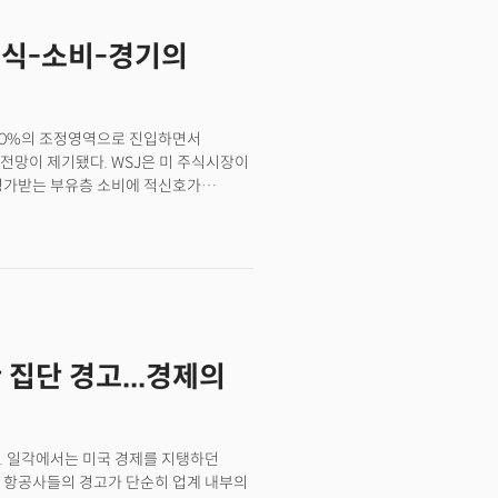
던 상황과는 180도로 바뀐 상황입니다.
전례없는 경기침체를 초래할 것으로
주식-소비-경기의
 폭력적이라고 할 수 있을 정도로
 핑크 CEO는 "미국이 이미
안감을 고조시키고 있습니다. 래리 핑크
CEO들이 이미 경기침체에 있다고
 10%의 조정영역으로 진입하면서
특히 "경제가 지금 이 순간에도
전망이 제기됐다. WSJ은 미 주식시장이
으로 전망했습니다. 실제 CNBC
 평가받는 부유층 소비에 적신호가
박했다고 응답했으며 절반 이상은 올해
외주의'에 대한 기대로 강한 상승세를
며 기술적 조정 국면에 진입했다. 연초
록중이지만 조정이 더 급격하게 나타날
가 커지고 있다. 하버드대의 가브리엘
0% 하락한다면 경제 성장률이 최대 1%
가지 핵심 동력인 '가계 소비'와 '기업의
 집단 경고...경제의
. 일각에서는 미국 경제를 지탱하던
 항공사들의 경고가 단순히 업계 내부의