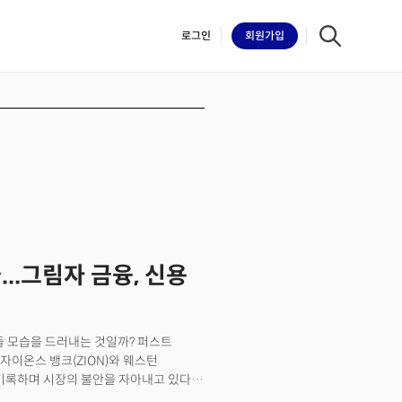
로그인
회원
가입
iilk
..그림자 금융, 신용
둘 모습을 드러내는 것일까? 퍼스트
자이온스 뱅크(ZION)와 웨스턴
기록하며 시장의 불안을 자아내고 있다.
적에도 불구하고 "나무만 보고 숲은 보지