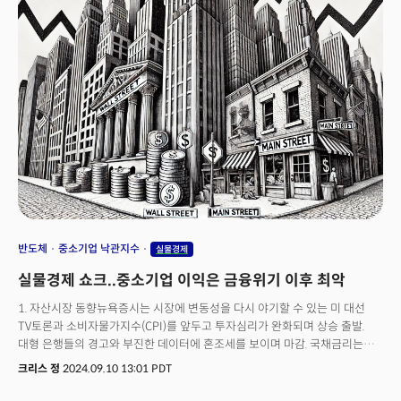
가격 지표는 2022년 10월 이후 최고치로 치솟아 많은 기업들이 수요 위축과
비용 상승이라는 이중고에 시달리고 있음을 시사했다. 실제 조사를 진행한
ISM 서비스업 조사위원회의 스티브 밀러 위원장은 "관세가 구매가격을
끌어올리고 있고 이는 잠재적 인플레이션의 동력이 될 것"이라고 경고했다.
반도체
중소기업 낙관지수
실물경제
실물경제 쇼크..중소기업 이익은 금융위기 이후 최악
1. 자산시장 동향뉴욕증시는 시장에 변동성을 다시 야기할 수 있는 미 대선
TV토론과 소비자물가지수(CPI)를 앞두고 투자심리가 완화되며 상승 출발.
대형 은행들의 경고와 부진한 데이터에 혼조세를 보이며 마감. 국채금리는
연준의 통화정책회의를 앞두고 여전히 안전자산 선호심리가 유지되며 하락.
크리스 정
2024.09.10 13:01 PDT
장단기 금리차는 다시 확대. 국제유가는 부진한 중국의 무역 데이터와 수요에
대한 우려를 소화하며 16개월 만에 최저치로 하락.2. 미 대선 TV토론 미