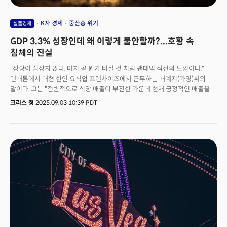
K자 경제
중산층 위기
실물경제
GDP 3.3% 성장인데 왜 이렇게 불안할까?...호황 속
침체의 진실
"상황이 심상치 않다. 마치 곧 뭔가 터질 것 처럼 팬데믹 직전의 느낌이다."
맨해튼에서 대형 한인 요식업 프랜차이즈에서 근무하는 배예지(가명)씨의
말이다. 그는 "전반적으로 식당 매출이 부진한 가운데 현재 긍정적인 매출을
보이고 있는 분야는 고급 쿠진이 아니면 라면이나 분식을 파는 곳과 같은 아주
크리스 정
2025.09.03 10:39 PDT
저렴한 식당뿐이다."라고 전했다. 미국 경제와 금융시장이 수치상으론
호황이지만 실제 체감은 정반대다. 2분기 GDP 성장률은 3.3%를 기록했고
S&P500은 2020년 대비 140% 넘게 올랐다. 더 중요한 건 경제가 K자
형태로 분화되고 있다는 점이다. 고소득층은 고급 레스토랑에서 여전히
소비하고, 저소득층은 라면집으로 몰리고 있다. 중간층은 사라지고 있다. 이
모순적 상황은 단순한 심리적 착각이 아니다. 미국 경제가 근본적으로 다른
방식으로 작동하기 시작했다는 신호다.가장 큰 원인은 역시 고물가와
고금리로 소비자들이 지쳐가고 있음을 시사한다. 실제 인플레이션의 복귀는
이제 경제 게임의 룰을 완전히 바꾸고 있다. 2021년부터 시작된 물가 상승은
미국인들에게 실질 임금의 삭감을 불러왔다. 지금은 2022년 이후 실질
임금이 5% 올랐지만 여전히 2020년 수준엔 못 미친다. 더 중요한 건
인플레이션이 경제 전반의 예측 가능성을 흔들었다는 점이다.과거엔 경기가