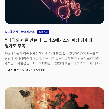
뜨거워져 인플레이션이 오면 연준이 금리를 올리고 그 반작용으로 경기침체가
왔다. 이번엔 다르다. 인플레이션이 내려왔는데도 경기침체는 오지 않았다.
이런 예외적 상황이 사람들을 더 불안하게 만들고 있다. 과연 이 불안한
금융시장과 명목 성장의 강세는 언제까지 이어질 수 있을까?
K자형 경제
라스베가스
실물경제
"미국 와서 돈 안쓴다"...라스베가스의 이상 징후에
월가도 주목
라스베가스가 미국 경제의 '카나리아'가 되고 있는 것일까? 과거 광부들은
탄광에 카나리아를 데려갔다. 작은 새가 유독가스에 먼저 반응해 쓰러지면
광부들이 위험을 알아차리고 대피할 수 있었기 때문이다.그리고 이제 네바다
사막에서 미국 경제의 경고등이 점멸하고 있다. TTW(Travel and Tour
크리스 정
2025.08.27 08:21 PDT
World)에 따르면 라스베가스에서 6개월 연속 관광객이 줄어들고 있다.
2025년 상반기 방문자 수는 전년 대비 7.3% 감소, 2018년 이후 처음으로
팬데믹 외 요인해 의한 감소가 기록됐다. 문제는 연환산 기준 방문객 수는 약
3910만명으로 역대 최대 감소율 중 하나로 기록되고 있다는 점이다. 더
심각한 사실은 상황은 더 악화되고 있다는 점이다. 통계에 따르면 성수기라 할
수 있는 6월 한 달만해도 11%나 떨어졌고 라스베가스의 상징적 국제 공항인
해리 리드 국제공항 6월 승객 수도 472만 명으로 작년보다 6.3% 줄었다.
문제는 이것이 비단 라스베가스만의 문제가 아니라는 점이다. 라스베가스는