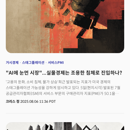
국제 관광객이 가장 선호하는 미국 여행지 중 하나로 상징적인 의미를 가지고
있을 뿐이다. 미국 전체로 눈을 돌리면 더 큰 그림이 보인다. 국제 관광객은
전국 기준으로 11.6% 감소했다. 독일에서 온 방문객은 28% 줄었고, 스페인
25%, 영국 18%, 캐나다 17% 순으로 모든 주요 시장에서 두 자릿수 하락을
기록했다.가장 큰 문제는 소비 둔화가 아닌 정책이다. 트럼프 행정부의 관세와
이민 정책 강화가 외국인들의 미국 여행을 가로막고 있다. 한 예로 비자
수수료가 250달러로 오르면서 절차적 부담이 커졌고 국경 통제가
까다로워지며 입국 과정 자체가 번거로워졌다.캐나다에서 오는 관광객들의
반응은 특히 극단적이다. 캐나다발 미국행 항공편 예약이 최대 70% 줄었고
항공사들은 해당 노선을 대폭 줄이고 있다. 이는 단순히 돈이 문제가 아니라
감정적 반발이 일어나고 있다는 의미다.정부가 국제 관광 마케팅 기관인
거시경제
스태그플레이션
서비스PMI
브랜드 USA 예산을 삭감한 것도 악재로 작용하고 있다. 외국인을 끌어들일
"AI에 눈먼 시장"...실물경제는 조용한 침체로 진입하나?
홍보력 자체가 약해진 상황이다. 미국이 스스로 문을 걸어잠그고 있는 것이다.
'고용의 둔화, 소비 침체, 물가 상승'최근 발표되는 지표가 미국 경제의
스태그플레이션 가능성을 강하게 암시하고 있다. 5일(현지시각) 발표된 7월
공급관리자협회(ISM)의 서비스 부문의 구매관리자 지표(PMI)가 50.1을
기록하며 월가에서 예상한 모든 추정치를 크게 하회했다. 이는 미국 경제의 약
크리스 정
2025.08.06 11:36 PDT
70%를 차지하는 서비스업이 사실상 정체 상태에 진입했음을 시사한다.
PMI는 50을 기준으로 그 이상이면 확장, 그 이하면 수축을 의미한다. 더
심각한 신호는 고용과 가격 부문에서 나타났다. 서비스 부문의 고용지수는
46.4로 급락하며 지난 5개월 동안 4번의 위축을 기록, 팬데믹 이후 최저
수준으로 하락했다. 반대로 기업들이 원자재 및 서비스 구매를 위해 지불하는