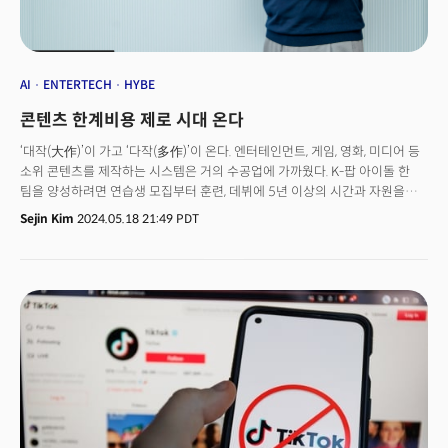
movies, YouTube, and beyond, ushering in an era of mass production
that defies traditional constraints.
AI
ENTERTECH
HYBE
콘텐츠 한계비용 제로 시대 온다
‘대작(大作)’이 가고 ‘다작(多作)’이 온다. 엔터테인먼트, 게임, 영화, 미디어 등
소위 콘텐츠를 제작하는 시스템은 거의 수공업에 가까웠다. K-팝 아이돌 한
팀을 양성하려면 연습생 모집부터 훈련, 데뷔에 5년 이상의 시간과 자원을
쏟아부어야 했다. 영화나 드라마, 게임 하나를 제작하는 데도 배우, 감독, 촬영
Sejin Kim
2024.05.18 21:49 PDT
인원, 개발자, 장소 등 수많은 자원이 짧게는 수개월에서 수년 동안 필요했다.
인공지능(AI) 기술이 재편하는 그림은 명확하다. 이런 콘텐츠나 캐릭터 제작이
쉬워진다. 버추얼(가상)로 한 명이 다양한 버전을 만들 수 있다. AI 기업 수퍼톤
(Supertone)은 AI 음성변환 서비스 ‘시프트(Shift)’로 이 제작 장벽을 낮추는
대표적인 회사다. 방탄소년단(BTS) 소속사 하이브(HYBE)가 이 수퍼톤의
대주주다. 👉 AI Voices Could Upend Economics of K-Pop
Production하이브는 2021년 수퍼톤에 40억 원을 투자해 18.2%의 처음
지분을 취득한 후, 1월 450억원을 추가 투자해 보유 지분을 56.1%로 늘렸다.
이교구 수퍼톤 대표(CEO)는 더밀크와의 인터뷰에서 “지금도 정체성을
드러내지 않는 유튜버가 있지 않나”면서 “(시프트로) 다양한 역할을 몰입감
있게 전달할 수 있다”고 전했다. 이교구 대표는 1996년 서울대학교