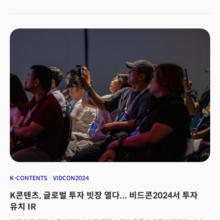
듯 했습니다.미국에서 체감하는 한국 음식, 음악, 문화, 뷰티 등에 대한 인기는
실제로 대단합니다. 아시안 마트에는 불닭볶음면, 꼬북칩이 메인 가판대에
있죠.&nbsp;한국어 혹은&nbsp;영어로 녹음된 K팝은 거리나 일반
레스토랑에서도&nbsp;들립니다.&nbsp;한국 마스크팩은 친구, 연인,
가족끼리 하는 일종의 놀이가 됐습니다. 현지에서 만난 업계 지인은 “뉴욕
F&B는 억만장자들이 사재로 작게 투자하는 경우가 많은데 요즘은 ‘한국’
들어간 레스토랑은 투자받기 쉽다”고 말할 정도였죠.&nbsp;[더밀크 주요
기사]'매각 대상' 휴메인, B2B AI 미디어로 피봇?실리콘밸리 근황 특집:
바이오해킹∙피클볼에 주 4일제"부자가 되지 못하면 어쩌죠?"... AZ세대의
일자리관이 바뀐다이를 보다 보면 K컬처는 ‘서브컬처(하위문화)를&nbsp;
주류화’한&nbsp;데 혁혁한 공이 있는 것&nbsp;같습니다. 한국도 그렇지만,
어렸을 때 일본풍의 만화, 애니메이션, 게임을 접했다고 말하는 미국인을 자주
볼 수 있는데요, 동아시아 특유의 아이템, 문화가&nbsp;이때는 집에서 소수의
‘너드(괴짜)’가 하는 것이었다면, 지금 K컬처는 이를 ‘쿨한 것’으로
바꿨습니다.&nbsp;
K-CONTENTS
VIDCON2024
K콘텐츠, 글로벌 투자 빗장 열다... 비드콘2024서 투자
유치 IR