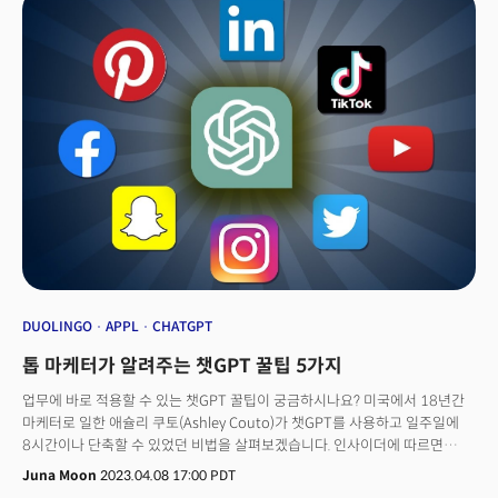
기사] 생성AI 스타트업, 톰의 구조조정과 피봇이 의미하는 것자본 시장
측면에서 보면 투자자와 창업자 간 관계와 유사합니다. 하이브는 리스크를
지고 걸그룹 '뉴진스' 제작에 160억원의 자본을 투자했습니다. 민희진 대표는
이 뉴진스를 굉장히 잘 기획해 2023년 1100억원의 매출로 성공시켰죠.
갈등은 이 성과에 대한 측정과 향후 분배에 관한 것입니다. 능력 있는 CEO와
직원 간의 관계에서도 나타나죠.분명한 건 비즈니스
세계에서 HR(인적자원) 관리의 중요성을 상기시키는 사건이라는 점입니다.
단순히 기업 내부 업무를 넘어서 사업의 운명을 가로 짓는 요소죠. 고성능
컴퓨터 및 소프트웨어의 필수재료인 반도체 산업에서도 이 사람 관계가
게임체인저로 떠올랐습니다.
DUOLINGO
APPL
CHATGPT
톱 마케터가 알려주는 챗GPT 꿀팁 5가지
업무에 바로 적용할 수 있는 챗GPT 꿀팁이 궁금하시나요? 미국에서 18년간
마케터로 일한 애슐리 쿠토(Ashley Couto)가 챗GPT를 사용하고 일주일에
8시간이나 단축할 수 있었던 비법을 살펴보겠습니다. 인사이더에 따르면
애슐리가 5가지 비법을 전해줬습니다. 👉 시간 단축해주는 똑똑한 챗GPT
Juna Moon
2023.04.08 17:00 PDT
사용법 1. 특정 인물 넣어 대화체 톤을 설정한 이메일을 작성해보자구체적인