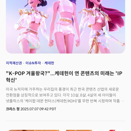
근거는 명확하다. 규모부터 K팝과는 차원이 다르다는 것이다. "K팝이 전
세계를 지배하고 있지만, 우리가 더 큰 시장점유율을 가져갈 수 있는 분야는
뷰티"라고 그는 단언한다. "전 세계 뷰티 기업 1위부터 10위까지 시총을
합치면 약 5천억 달러 정도 됩니다. K뷰티가 이 시장에서 주도권을 잡을 수
있는 가능성이 가장 높다고 봅니다."실제로 현재 미국 내 K뷰티 수입 규모는
프랑스를 제치고 1위에 올랐다. 그 배경에는 K뷰티만의 독특한 성장 공식이
있다."한국이라는 작은 시장에서 시작했고, 미국 리테일러에 바로 진입하기
어려운 탓에 자연스럽게 온라인에 집중했습니다. 그런데 그 전략이 오히려
강점으로 작용했죠."수치가 이를 뒷받침한다. K뷰티 상장사들의 온라인 매출
비중은 40~50%대로 글로벌 평균인 25%의 두 배에 달한다. 아마존, 메타 등
미국 빅테크 플랫폼에서의 마케팅 집중도가 높았고, 이는 곧바로 온라인
지적재산권
이슈N투자
케데헌
이커머스 성과로 이어졌다. 더 흥미로운 점은 K뷰티 특유의 현금흐름 구조다.
"K-POP 겨울왕국?"...케데헌이 연 콘텐츠의 미래는 'IP
혁신'
미국 뉴저지에 거주하는 우리집의 풍경이 최근 한국 콘텐츠 산업의 새로운
전환점을 상징적으로 보여주고 있다. 각각 10살, 8살, 4살의 세 아이들이
넷플릭스의 '케이팝 데몬 헌터스(케데헌/KDH)'를 무한 반복 시청하며 작품 속
노래와 춤을 따라하고 있는 것이다. 아이들은 친구들과 페이스타임
크리스 정
2025.07.07 09:42 PDT
영상통화를 하며 "이거 봤어?"라고 묻고, 스포티파이에서 KDH 노래를 부르며
자연스럽게 바이럴 확산에 기여하고 있다.케데헌의 성과와 아이들의 이러한
반응은 마치 2013년 디즈니 '겨울왕국(Frozen)' 열풍 당시를 기억나게 한다.
특히 주목할 점은 이번에는 한국어가 포함된 K팝 음악임에도 불구하고 언어