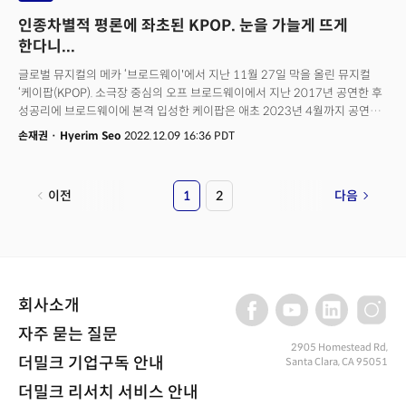
인종차별적 평론에 좌초된 KPOP. 눈을 가늘게 뜨게
한다니...
글로벌 뮤지컬의 메카 ‘브로드웨이'에서 지난 11월 27일 막을 올린 뮤지컬
‘케이팝(KPOP). 소극장 중심의 오프 브로드웨이에서 지난 2017년 공연한 후
성공리에 브로드웨이에 본격 입성한 케이팝은 애초 2023년 4월까지 공연이
예정 돼 있었다. 하지만 개막 후 부진한 티켓 판매 등의 영향으로 오는 11일
손재권
·
Hyerim Seo
2022.12.09 16:36 PDT
개막 17일만에 서둘러 막을 내리게 됐다. 이 과정에서 뉴욕타임즈 유명
평론가가 백인 중심의 인종차별적 평론으로 읽힐 수 있는 평가를 내려 파문이
일었다. 제작자와 출연진들은 “뉴욕타임즈 차원에서 사과해야 한다"며
이전
1
2
다음
반발했다. 제작팀은 11일 막을 내린 후 브로드웨이 내 인종차별적 시각에 대한
토론을 하기로 했다. 케이팝은 2022년들어 BTS, 블랙핑크 등이 미국과
글로벌 시장에 큰 센세이션을 일으켰으나 뮤지컬의 중심 ‘브로드웨이'에서
좌초된 상황이 됐다. 무슨 일이 벌어진걸까?
회사소개
자주 묻는 질문
2905 Homestead Rd,
더밀크 기업구독 안내
Santa Clara, CA 95051
더밀크 리서치 서비스 안내