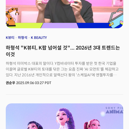
측면에서 매우 좋은 기회라고 생각합니다.”김 COO는 “K팝이라는 장르적
특성은 우리를 여기까지 있게 한 힘이기도 했지만, 반대로 확장성 측면에서는
걸림돌로 작동하기도 했다”며 “어느 순간 K팝을 넘어서야 한다는 건 저희에게
굉장히 중요한 미션이었다”고 설명했다. 케데헌 등장 이전에도 하이브는
K팝을 단순한 서브컬처가 아니라 전 세계인이 즐길 수 있는 하나의 장르로
만들고자 계속해서 노력해 왔다는 것이다. 한국 가수여야 K팝이 아니라
한국의 시스템, 장르적 요건을 갖추면 K팝이 되는, 즉 ‘메이드 인 코리아’가
K뷰티
하형석
K BEAUTY
아닌 ‘메이드 바이 코리아’가 돼야 한다는 게 그의 생각이다. “태권도의
하형석 "K뷰티, K팝 넘어설 것"... 2026년 3대 트렌드는
종주국은 한국이지만, 올림픽 메달은 다양한 국가가 차지하는 상황과
비슷합니다. 힙합이라는 장르를 볼까요? 미국 흑인음악에서 출발했지만,
이것
지금은 전 세계 아티스트들이 함께 힙합을 만들고 공연하죠.”그는 특히
하형석 미미박스 대표의 말이다. Y컴비네이터 투자를 받은 첫 한국 기업을
글로벌화, 현지화 전략의 중요성을 강조하며 하이브의 걸그룹 ‘캣츠아이
이끌며 글로벌 K뷰티의 토대를 닦은 그는 요즘 진짜 'AI 모먼트'를 체감하고
(KATSEYE)’를 예로 들었다. 👉관련 기사 : 한국인의 삶이 글로벌 스탠다드다,
있다. 지난 2016년 개인적으로 알렉산더 왕의 '스케일AI'에 엔젤투자를
코리아니즘
했는데 지 9년 만에 그 배당금이 연봉을 넘어섰기 때문이다. 스케일AI는
권순우
2025.09.06 03:27 PDT
메타에 약 148억 달러(20조 원)에 인수됐다. Y콤비네이터 후배 기업인
스케일AI에 투자한 이후 '묻어둔 돈'이라고 생각했는데 메타에 인수되고 큰
액수의 배당금이 나올 줄은 꿈에도 상상못했다. 하 대표는 샌프란시스코
미미박스 본사 근처에 있던 오픈AI 사무실을 여러 차례 찾았지만 당시에는
"직접 보고도 AI의 잠재력을 믿지 못했다"고 솔직히 털어놓았다. 하지만 그는
이제 뷰티 업계에서 AI 혁신을 얘기하는 선구자가 됐다. "AI와 가장 거리가 먼
산업이 소비재라고 생각했지만, 누군가는 뷰티에서 AI 전환 이야기를
시작해야 한다"는 문제의식에서다.하형석 대표가 K뷰티의 미래를 낙관하는