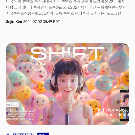
미국 영화∙콘텐츠 중심지에서 한국 콘텐츠 투자 열풍이 뜨겁게 불었다. 세계
대형 크리에이터 행사인 비드콘(Vidcon)2024 행사 기간 문화체육관광부와
한국콘텐츠진흥원(KOCCA)이 ‘유녹 콘텐츠 해외투자 유치 지원 프로그램
(UKNOCK Content Creation & Investment Show 2024 at VidCon
Sejin Kim
2024.07.02 05:49 PDT
Anaheim)‘을 열었다. KOCCA가 국내 콘텐츠 기업의 해외투자 유치 및
자본채널 확충을 위해 만든 프로그램으로 올해가 첫 시행이다. 프로그램은
현지 특강 및 간담회, 현지 투자사와 비즈니스 미팅, IR 피칭 프로그램 등으로
이뤄졌다.국내 유수 콘텐츠 기업 10사가 한 자리에 모여 미국에서 투자유치
발표(IR)를 하는 자리가 이색적이었다는 평가다. 27일(현지시각) 이뤄진
IR에서는 대형 콘텐츠 제작 계획이 공개돼 이목을 끌었다. 👉 유튜버, 빅
비즈니스 될까?... 유튜버의 미래, 비드콘2024서 찾는다
AI
ENTERTECH