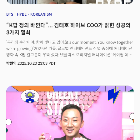
BTS
HYBE
KOREANISM
“K팝 정의 바뀐다”... 김태호 하이브 COO가 밝힌 성공의
3가지 열쇠
‘우리의 순간이야. 함께 빛나고 있어.(it's our moment. You know together
we're glowing)’2025년 가을, 글로벌 엔터테인먼트 산업 중심에 애니메이션
영화 속 K팝 걸그룹이 우뚝 섰다. 넷플릭스 오리지널 애니메이션 ‘케이팝 데몬
헌터스(Kpop Demon Hunters, 이하 케데헌)’의 전례 없는 성공은 K팝이
박원익
2025.10.20 23:03 PDT
단순한 음악 장르를 넘어 세계적으로 통용되는 하나의 ‘문화 코드’로
진화했음을 보여주는 상징적 사건이었다.이 애니메이션은 ‘오징어 게임’의
기록을 넘어서며 넷플릭스 역사상 최초로 누적 조회수 3억 회를 돌파하는
기염을 토했다. 특히 영화 사운드트랙 리드 싱글인 ‘골든(Golden)’은 빌보드
‘핫 100’에서 통산 8주 1위를 차지하며 세계를 놀라게 했다. 방탄소년단(BTS)
의 ‘버터(Butter, 10주)’에 이어 8주 이상 1위를 기록한 두 번째 K팝에 등극한
것. K팝 역사가 새로 써지는 순간, K팝 산업에서 독보적 위치를 차지한 하이브
(HYBE)의 김태호 최고운영책임자(COO)를 만났다. 10월 18일(현지시각)
뉴욕에서 열린 ‘꿈(KOOM) 페스티벌’ 현장에서 진행한 인터뷰에서 그는 K팝의
미래에 대한 하이브의 청사진을 명확히 제시했다.“‘케데헌’은 K팝이라는
장르의 확장성을 만들어준 계기가 됐습니다. 기존의 K팝을 좋아했었던 팬들
외에도 K팝에 대한 이해와 저변이 넓어졌다는 측면은 비즈니스의 확장이라는