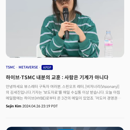
틱톡 CEO는 "우리는 어디로도 가지 않을 것이다. 팩트와 헌법은 우리편이고,
우리는 다시 승리할 것”이라고 말했습니다. 강제매각법의 위헌성을 따지는
소송을 전개할 것으로 예상됩니다. 틱톡이 소송을 제기하는 동안에는
서비스가 중단되지 않을 수 있습니다. 하지만 틱톡 금지법이 미국 정부
(백악관)과 민주, 공화당의 초당적 법이란 점에서 틱톡의 항소 승소가 쉽지
않아 미국내 틱톡 사업 금지는 시간 문제라는 시각입니다. 틱톡은 사업권을
매각하느니 미국내 사업을 종료하겠다는 입장입니다. 틱톡 성공의 비밀로
꼽히는 '알고리즘 데이터'를 미국 기업에 넘기느니 미국 내 틱톡 서비스를
종료하기로한 내부 방침을 정한 것입니다 .바이트댄스는 틱톡의 동영상 추천
알고리즘 관련 특허를 보유하고 있습니다.확실한 것은 미국에서 우리가 알던
'틱톡의 시대'는 끝나간다는 것입니다. 또 틱톡이 미국 내에서 금지되는 것은
남의 나라 얘기는 아닙니다. 한국에도 큰 영향을 주게 됩니다. 왜 일까요?
TSMC
METAVERSE
KPOP
하이브∙TSMC 내분의 교훈 : 사람은 기계가 아니다
안녕하세요 뷰스레터 구독자 여러분, 스핀오프 레터, [비저너리(Visionary)]
의 김세진입니다.기자는 '보도자료'를 매일 수십통 이상 받습니다. 오늘 아침
메일함에는 하이브(HYBE)로부터 온 3건의 메일이 있었죠. ‘어도어 경영권
탈취 시도에 대한 중간 감사결과 발표’ 등 하이브와 하이브 산하 레이블
Sejin Kim
2024.04.26 23:19 PDT
(계열사) 어도어 간의 이야기였습니다. 방시혁 의장, 박지원 CEO로 대표되는
하이브와 어도어 민희진 대표 간의 내부 갈등이 수면 위로 떠올랐습니다.
하이브는 “민 대표의 경영권 탈취 시도”라는 반면, 민희진 대표는 “잘 되니
나를 찍어 누르기 위한 프레임”이라고 주장하고 있습니다.👉 [주요