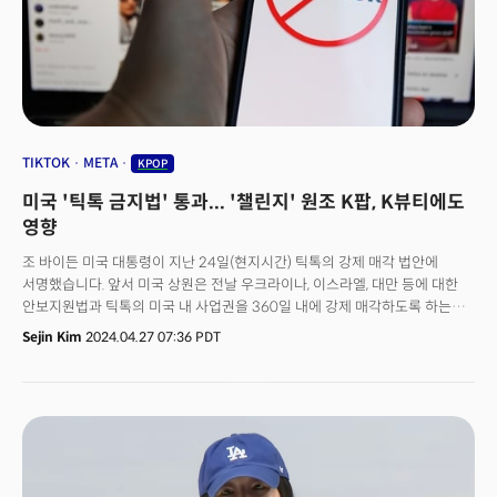
전기공학부 학부를 거쳐 뉴욕대학교에서 음악기술 석사학위를,
스탠퍼드대에서 전기공학 석사 및 컴퓨터음악∙음향학 박사학위를 취득했다.
2009년 서울대학교 교수 부임 후 음성과 음악에 기계학습과 오디오
신호처리를 활용하는 연구를 수행하며 2020년 3월 수퍼톤을 창업했다.
TIKTOK
META
KPOP
미국 '틱톡 금지법' 통과... '챌린지' 원조 K팝, K뷰티에도
영향
조 바이든 미국 대통령이 지난 24일(현지시간) 틱톡의 강제 매각 법안에
서명했습니다. 앞서 미국 상원은 전날 우크라이나, 이스라엘, 대만 등에 대한
안보지원법과 틱톡의 미국 내 사업권을 360일 내에 강제 매각하도록 하는
법안을 가결 처리했고 바이든 대통령은 법안이 도착하자 마자 서명한
Sejin Kim
2024.04.27 07:36 PDT
것입니다. 속전속결이었습니다. 민주당, 공화당이 합의한 '초당적' 법안이었기
때문입니다. 이 날 법안이 발효되면서 틱톡 모회사인 중국기업 바이트댄스는
270일 안에 틱톡의 미국 사업권을 매각해야 합니다. 즉, 내년(2025년) 1월
19일까지 틱톡의 미국 사업권을 매각하거나 미국 내 서비스를 중단해야 할
운명에 처해진 것입니다. 그렇게 하지 않으면 미국 내 서비스가 금지됩니다.
매각에 진전이 있다면 대통령이 1회에 한해 매각 시한을 90일간 연장할 수
있도록 하는 조항이 포함돼 있어 최대 360일 내에 매각해야 합니다. 추쇼우즈