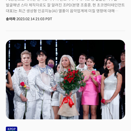
읽기 수준의 1,000단어 스토리를 1인칭으로 작성하라"고 말한 다음 줄거리
발굴해낸 스타 제작자로도 잘 알려진 조PD(본명 조중훈, 현 초코엔터테인먼트
목록을 제시합니다.5. A/B 테스트 어떤 마케팅 전략이 더 나은지 결정하기
대표)는 최근 생성형 인공지능(AI) 열풍이 음악업계에 미칠 영향에 대해
위해 대안을 테스트해야 할 때가 있죠. 챗GPT는 랜딩 페이지 최적화, 매출
“기술은 자신이 가진 재능을 대중화할 수 있게 도와주는 수단이 될 수
증대 또는 이탈률 감소를 위해 회사가 실행하고자 하는 특정 테스트를
송이라
2023.02.14 21:03 PDT
있다”면서도 “인간의 고유성을 위협하는 존재는 아니다”라고 밝혔다. 그는
살펴보고 전략을 안내하는 데 도움이 되는 아이디어를 줄 수 있습니다.
“개인적으로 기술을 좋아하고 신기술을 빨리 음악에 반영하고 싶어하는
애슐리가 사용한 프롬프트는 다음과 같습니다: "프로그램 지원자 수를 늘리기
욕심도 크다”며 “하지만 관심을 많이 갖고 좋아할수록 인간만이 가진 특징의
위해 지원 페이지 A와 지원 페이지 B를 비교하는 A/B 테스트를 실행 중인데,
유니크함을 느낀다”고 강조했다. 이어 “오늘의 케이팝 열풍을 10년 전에
이메일 클릭률과 양식 작성에 기반한 가설을 생성하는 데 도움이 필요하다.
상상할 수 없었듯 10년 후 음악산업도 지금은 예단할 수 없다”며 “늘 새로운
어떤 걸 테스트 해야하는지, 또 성공 여부를 측정하는 방법은 무엇인지
것에 촉각을 곤두세우면서 기회와 기술을 선점하기 위해 노력해야 한다”고
알려주라".
덧붙였다. AI와 같은 기술의 도움으로 누구나 작사・작곡을 하는 시대 속 가수
지망생들을 향해 그는 “오디션 프로그램 심사 할 때면 노래를 잘하고
못하는지를 평가하기 전에 해당 출연자가 어떤 곡을 선곡했느냐를 먼저
본다”며 “그게 바로 그 사람을 특징하는 것이기 때문”이라고 설명했다. 결국
자신만의 스토리와 컨텐츠가 스킬보다 우선이라는 의미다. 기술이 전 세계를
집어삼킬 것만 같은 시대일수록 결국 해답은 ‘사람’이다.
KPOP