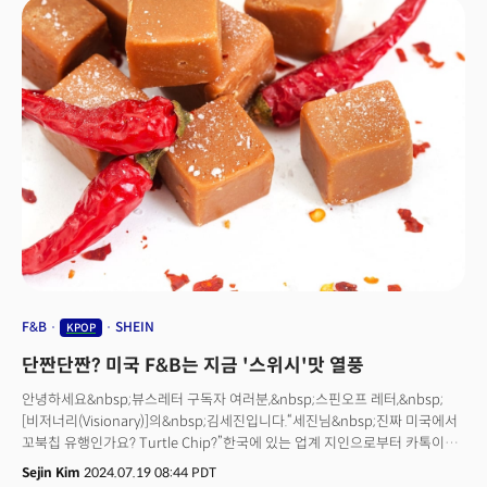
장벽을 뛰어넘어 전 연령층의 공감을 이끌어내고 있다는 사실이다.실제
넷플릭스 오리지널 애니메이션 'K팝 데몬 헌터스(KDH)'가 글로벌 차트를
석권하며 한류 콘텐츠 산업의 새로운 전환점을 제시하고 있다. 작품 속 가상
보이그룹인 사자보이즈의 'Your Idol'이 스포티파이 미국 차트에서 K팝 그룹
최초로 1위를 기록했고, 걸그룹 헌트릭스의 'Golden'이 2위에 오르며 BTS와
블랙핑크와 같은 기존 K팝 스타들도 넘지못한 벽을 뛰어넘었다.KDH는 공개
후 26개국에서 넷플릭스 1위를 차지했으며, 93개국에서 톱10에 진입하는
성과를 거뒀다. OST 앨범은 빌보드 200 차트 8위로 데뷔해 2025년 발매
사운드트랙 중 최고 성적을 기록했다. 이는 KDH가 단순한 콘텐츠적인 성공을
넘어 글로벌 문화 현상으로 자리잡아 가고 있음을 보여준다.
F&B
SHEIN
KPOP
단짠단짠? 미국 F&B는 지금 '스위시'맛 열풍
안녕하세요&nbsp;뷰스레터 구독자 여러분,&nbsp;스핀오프 레터,&nbsp;
[비저너리(Visionary)]의&nbsp;김세진입니다.“세진님&nbsp;진짜 미국에서
꼬북칩 유행인가요? Turtle Chip?”한국에 있는 업계 지인으로부터 카톡이
왔습니다. 미국에서 어떤&nbsp;한국 스낵이 인기인지, 불닭볶음면보다 더
Sejin Kim
2024.07.19 08:44 PDT
인기인지 등 질문이 쏟아졌죠. 회사 점심시간에&nbsp;막 대화하고 온&nbsp;