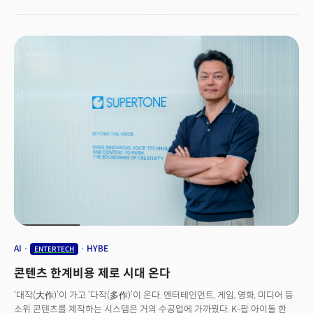
voice conversion service called "Shift."The implications of Shift's
capabilities are raising eyebrows. The technology stands to
'democratize' content creation by empowering individuals to
produce diverse vocal outputs and narratives virtually. This
eliminates the need for teams of voice actors, audio engineers, and
creators."Youtubers often don't reveal their dual identities. Shift
caters to that audience by enabling immersive role-play and
disguised personas," Lee Kyo-gu, Supertone's CEO emphasized in an
interview with The Miilk.At its core, Shift represents a significant move
towards a future of near-zero marginal costs for content creation. AI
voice synthesis like Supertone's also radically reduces the production
costs and resources previously required. This cutting-edge
technology could transform content production across K-pop,
movies, YouTube, and beyond, ushering in an era of mass production
that defies traditional constraints.
AI
HYBE
ENTERTECH
콘텐츠 한계비용 제로 시대 온다
‘대작(大作)’이 가고 ‘다작(多作)’이 온다. 엔터테인먼트, 게임, 영화, 미디어 등
소위 콘텐츠를 제작하는 시스템은 거의 수공업에 가까웠다. K-팝 아이돌 한