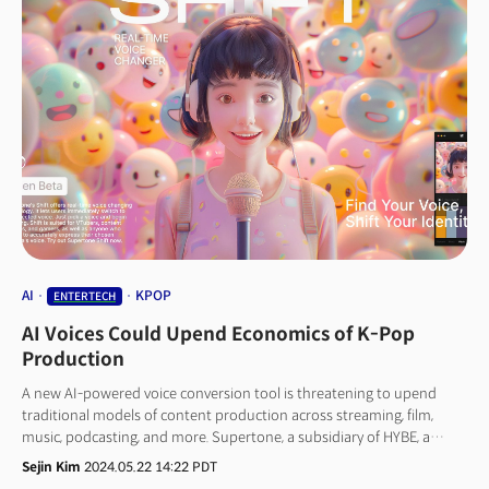
스포츠로 눈귀 잡는다PC 아니라 AI 그 자체... 사티아 나델라 "맥북보다 58%
빠르다"'천비디아' 도달시킨 황의 법칙... 차세대 산업혁명 선포그러자
오픈AI는 23일(현지시각) 워싱턴포스트(WP)에 “사실이 아니다”라며 “전문
배우의 목소리”라고 반박에 나섰습니다. 스카이를 비롯한 챗GPT의 5개
목소리는 5개월에 걸친 섭외, 녹음을 거쳐 약 400개 가운데 선택된 것이라는
주장입니다. WP는 다수 인터뷰와 문건을 분석한 결과 오픈AI가 25∼45세의
따뜻하고 상냥하며 카리스마 있는 목소리를 요구했지만 요한슨과 똑같은
목소리를 요구하지는 않았다고 평가했습니다. 반박 보도에는 스카이가 내는
여자 음성을 만들 때 목소리 데이터를 제공한 성우의 성명도 담겼죠.
AI
KPOP
ENTERTECH
AI Voices Could Upend Economics of K-Pop
Production
A new AI-powered voice conversion tool is threatening to upend
traditional models of content production across streaming, film,
music, podcasting, and more. Supertone, a subsidiary of HYBE, a
major South Korean entertainment company known for managing
Sejin Kim
2024.05.22 14:22 PDT
global K-pop sensation BTS, has unveiled the beta version of its AI