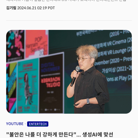
혁신적인 변화를 맞설 준비를 하고 있다.강연자로 나선 류정혜
김기림
2024.06.21 02:19 PDT
메타버스엔터테인먼트 부사장과 조성해 갤럭시 코퍼레이션 이사는 각각
'2024년 이후 엔터테크 비즈니스의 방향'과 '엔터테크 3.0: 슈퍼IP 전략'을
주제로 발표했다. 두 강연자는 AI와 메타버스 기술의 융합이 엔터테인먼트
산업에 가져올 변화와 그 중요성을 강조했다.
YOUTUBE
ENTERTECH
"불안은 나를 더 강하게 만든다"... 생성AI에 맞선