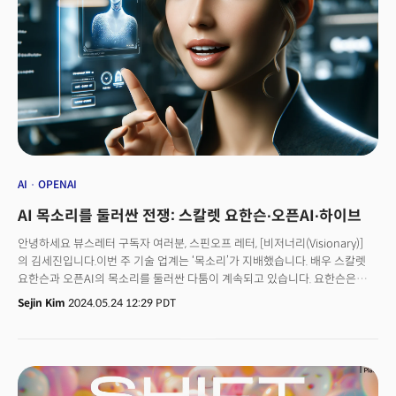
혁명으로 인한 산업 전반의 패러다임 변화를 감지하고, 대응 전략을 모색하는
콘퍼런스가 다음 달 서울에서 열린다. '더웨이브 서울 2024'는 오는 6월
19~20일 오전 10시부터 오후 5시까지 '넥스트 빌리언(Next Billion)이
온다'를 주제로 코엑스 콘퍼런스 룸(401호)에서 열린다. 올해로 2회째를 맞은
더웨이브 콘퍼런스에서는 생성 AI 열풍으로 격변의 시기를 경험하고 있는
기업과 개인을 위한 인사이트를 제공할 예정이다.
AI
OPENAI
AI 목소리를 둘러싼 전쟁: 스칼렛 요한슨∙오픈AI∙하이브
안녕하세요 뷰스레터 구독자 여러분, 스핀오프 레터, [비저너리(Visionary)]
의 김세진입니다.이번 주 기술 업계는 ‘목소리’가 지배했습니다. 배우 스칼렛
요한슨과 오픈AI의 목소리를 둘러싼 다툼이 계속되고 있습니다. 요한슨은
최근 내놓은 대형언어모델(LLM)GPT-4o에 기반한 챗GPT의 음성 서비스 5개
Sejin Kim
2024.05.24 12:29 PDT
중 하나인 ‘스카이(Sky)’ 캐릭터가 자신의 목소리를 모방했다며 비판했습니다.
그는 샘 알트만 오픈AI 최고경영자(CEO)의 목소리 사용 제안을 거절했음에도
불구, 오픈AI가 챗GPT에 목소리를 장착했다는 의혹을 제기했죠. 이에 샘
알트만과 오픈AI의 행동에 실망했다는 목소리가
높아졌습니다. [주요기사]AI스타트업, 심판의 시간이 온다... 스트리밍은