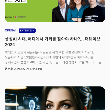
OPENAI
ENTERTECH
생성AI 시대, 어디에서 기회를 찾아야 하나?... 더웨이브
2024
빅테크 기업들의 AI플랫폼 주도권을 쥐기 위한 무한 경쟁이 시작됐다.
오픈AI가 지난 13일(현지시간) GPT 기반의 AI에이전트 'GPT-4o'를
공개하면서 선전포고에 나선 가운데, 구글이 최긴 생성AI 모델 '제미나이'를
검색엔진 등 다양한 서비스에 탑재하면서 맞불을 놨다. 두 기업 모두 인간의
권순우
2024.05.29 16:51 PDT
말을 알아듣고 생각을 유추하고, 행동을 유도하는 'AI 에이전트' 모델을
선보이면서 대규모언어모델(LLM)을 넘어 '다중모드' 방식의 생성AI의 새로운
시대를 열었다는 평가를 받고 있다. 이런 가운데 오픈AI에 투자하며 공격적인
생성AI 분야로의 전환을 시도해 온 마이크로소프트(MS)가 개발자 콘퍼런스
'빌드(Build)'를 통해 인공지능 PC 비전을 공개할 것으로 보이고, AI 전환에
늦었다는 평가를 받아온 애플 역시 다음 달 오픈AI와의 협업 모델을 내놓는 등
빅테크 기업들이 속속 AI 전쟁에 참전하고 있다. 생성AI 경쟁이 2막으로
치닫는 상황 속에서 우리 기업과 정부는 어떤 대응에 나서야 할까. 생성AI