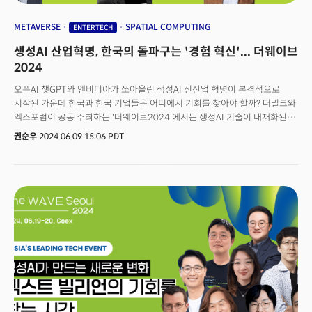
METAVERSE
SPATIAL COMPUTING
ENTERTECH
생성AI 산업혁명, 한국의 돌파구는 '경험 혁신'... 더웨이브
2024
오픈AI 챗GPT와 엔비디아가 쏘아올린 생성AI 신산업 혁명이 본격적으로
시작된 가운데 한국과 한국 기업들은 어디에서 기회를 찾아야 할까? 더밀크와
엑스포럼이 공동 주최하는 '더웨이브2024'에서는 생성AI 기술이 내재화된
엔터테인먼트 테크(엔터테크)와 메타버스 등의 기술이 접목된 '경험 경제
권순우
2024.06.09 15:06 PDT
(Experience Economy)'가 제시된다. 제조업 강국으로 불리는 한국의
경쟁력은 생성AI 시대 K팝, K컬쳐가 주도하는 소프트파워를 앞세워야
극대화된다는 분석이다. 더밀크와 엑스포럼은 오는 6월 19일~20일 양일간
오전 10시부터 오후 5시까지 '넥스트 빌리언(Next Billion)이 온다'를 주제로
코엑스 콘퍼런스 룸(401호)에서 열린다. 올해로 2회째를 맞은 더웨이브
콘퍼런스에서는 생성 AI 열풍으로 격변의 시기를 경험하고 있는 기업과
개인을 위한 인사이트를 제공할 예정이다.👉 1차 연사 라인업 : 생성AI가
만드는 비즈니스 기회