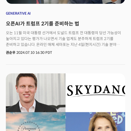
GENERATIVE AI
오픈AI가 트럼프 2기를 준비하는 법
오는 11월 미국 대통령 선거에서 도널드 트럼프 전 대통령의 당선 가능성이
높아지고 있다는 평가가 나오면서 기술 업계도 분주하게 트럼프 2기를
준비하고 있습니다. 온라인 매체 세마포는 지난 4일(현지시간) 기술 분야
리더들이 트럼프 행정부의 인공지능(AI) 정책 방향과 세계에 미치는 영향에
권순우
2024.07.10 16:30 PDT
대해 분석하며 대응에 나섰다고 전했습니다. 향후 4년은 AI 성장의 중추적인
시기가 될 것으로 예상되는데요. 생성AI 규제나 안전지침과 관련해 기업 및
국제 파트너들과 협력해 온 바이든 정부에 익숙해진 기업들이 이제 규제
완화나 미국 우선 체제로 전환할 가능성이 높은 새로운 정권에 적응해야 할 수
있다는 분석이 나오고 있습니다. 일부 기업들은 트럼프 대통령 임기 동안 나올
수 있는 정책 시나리오를 두고 다양한 플레이북을 구상하고 있습니다. 오픈AI
이사 출신으로 조지타운 대학의 보안 신흥기술센터 전략 및 기초 연구기금
디렉터인 헬렌 토너는 "트럼프 전 대통령의 일방주의적 성향이 국제무대에서
상당한 영향을 미칠 수 있다"라고 말했는데요. 그는 "최근 몇 년간 G-7
히로시마 프로세스, 안전 정상회의, 유엔 등에서 다자간 AI 이니셔티브가
있었지만 트럼프 정권 하에서 이러한 이니셔티브에 미국이 강한 입김을
발휘하면서 참여하는 것을 보기는 힘들 것'이라고 분석했습니다.
실리콘밸리에서는 트럼프가 어떻게 대응할지 예측하는 한 가지 방법은