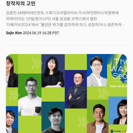
창작자의 고민
김종민 SM엔터테인먼트∙스튜디오리얼라이브 이사(부천판타스틱영화제
큐레이터)는 19일(현지시각) 서울 삼성동 코엑스에서 열린
‘더웨이브2024’에서 “불안은 위기를 감지하게 하고, 성장하거나, 생존하게
한다”면서 창작자에게 빠른 대응을 주문했다.그가 강조한 건 커뮤니티다. AI로
Sejin Kim
2024.06.19 16:28 PDT
콘텐츠 제작 장벽이 낮아지고, 그만큼 콘텐츠 양이 늘어나고 있다. 소비자의
취향을 정교하게 맞추는 콘텐츠를 파악하고 팬들과 관계를 구축하는 창작자가
디지털 우주라는 새로운 시장을 차지할 것이란 전언이다.