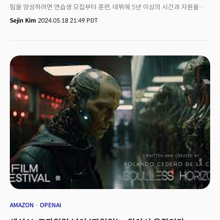
팀을 양성하려면 연습생 모집부터 훈련, 데뷔에 5년 이상의 시간과 자원을
쏟아부어야 했다. 영화나 드라마, 게임 하나를 제작하는 데도 배우, 감독, 촬영
Sejin Kim
2024.05.18 21:49 PDT
인원, 개발자, 장소 등 수많은 자원이 짧게는 수개월에서 수년 동안 필요했다.
인공지능(AI) 기술이 재편하는 그림은 명확하다. 이런 콘텐츠나 캐릭터 제작이
쉬워진다. 버추얼(가상)로 한 명이 다양한 버전을 만들 수 있다. AI 기업 수퍼톤
(Supertone)은 AI 음성변환 서비스 ‘시프트(Shift)’로 이 제작 장벽을 낮추는
대표적인 회사다. 방탄소년단(BTS) 소속사 하이브(HYBE)가 이 수퍼톤의
대주주다. 👉 AI Voices Could Upend Economics of K-Pop
Production하이브는 2021년 수퍼톤에 40억 원을 투자해 18.2%의 처음
지분을 취득한 후, 1월 450억원을 추가 투자해 보유 지분을 56.1%로 늘렸다.
이교구 수퍼톤 대표(CEO)는 더밀크와의 인터뷰에서 “지금도 정체성을
드러내지 않는 유튜버가 있지 않나”면서 “(시프트로) 다양한 역할을 몰입감
있게 전달할 수 있다”고 전했다. 이교구 대표는 1996년 서울대학교
전기공학부 학부를 거쳐 뉴욕대학교에서 음악기술 석사학위를,
스탠퍼드대에서 전기공학 석사 및 컴퓨터음악∙음향학 박사학위를 취득했다.
2009년 서울대학교 교수 부임 후 음성과 음악에 기계학습과 오디오
신호처리를 활용하는 연구를 수행하며 2020년 3월 수퍼톤을 창업했다.
AMAZON
OPENAI