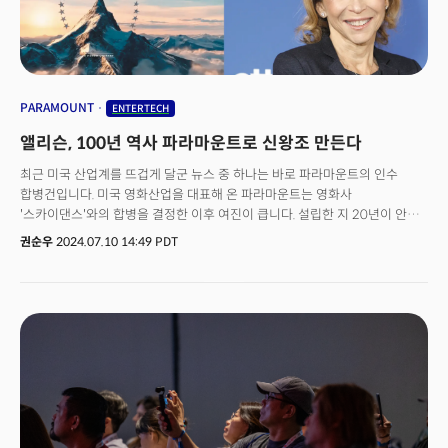
"팬데믹 초기의 대응을 살펴보는 것"이라고 분석하기도 했는데요. 그는 코로나
기간 동안 트럼프의 ‘워프 스피드 작전’을 언급하면서 "백신을 기록적인 시간
내에 생산하는 긴급한 노력으로 큰 성공을 거두었다"라고 말했습니다. AI
전략에 있어서도 이런 긴급한 움직임이 있을 수 있다는 전망입니다.
PARAMOUNT
ENTERTECH
앨리슨, 100년 역사 파라마운트로 신왕조 만든다
최근 미국 산업계를 뜨겁게 달군 뉴스 중 하나는 바로 파라마운트의 인수
합병건입니다. 미국 영화산업을 대표해 온 파라마운트는 영화사
'스카이댄스'와의 합병을 결정한 이후 여진이 큽니다. 설립한 지 20년이 안된
스카이댄스가 100년 역사를 지닌 파라마운트를 인수했기 때문입니다. 다윗이
권순우
2024.07.10 14:49 PDT
골리앗을 무너뜨린 사건에 비유할 수 있을 정도로 전 세계 영화계는
놀라워하고 있습니다. 1912년 설립된 파라마운트는 미국을 대표하는 미디어
제국 중 하나입니다. CBS방송, 케이블 채널 MTV, 파라마운트 픽처스와 같은
영화 스튜디오를 보유했습니다. 그러나 스트리밍 사업 등으로 시장이
재편되고, 부채 부담이 늘면서 변화에 어려움을 겪어왔습니다. 반면
스카이댄스는 2006년에 설립된 회사입니다. 창업자에 주목할 필요가
있는데요. 오라클의 창업자 래리 앨리슨의 아들로 영화 제작자 출신의
데이비드 엘리슨이 세운 회사입니다. 그간 '미션 임파서블', '탑건: 매버릭',
'터미네이터' 등 상업성이 큰 블록버스터 영화들을 제작하면서 성장 가도를
달려왔습니다.. 스카이댄스의 파라마운트 인수는 '역사성'으로만 보면