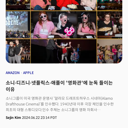
비즈니스 될까?... 유튜버의 미래, 비드콘2024서 찾는다
AMAZON
APPLE
소니∙디즈니∙넷플릭스∙애플이 '영화관'에 눈독 들이는
이유
소니그룹이 미국 영화관 운영사 ‘알라모 드래프트하우스 시네마(Alamo
Drafthouse Cinema)’를 인수했다. 1940년대 이후 극장 체인을 인수한
최초의 대형 스튜디오다.인수 주체는 소니그룹의 영화 자회사
소니픽처스엔터테인먼트(SPE)다. 12일(현지시각) 소니픽처스는
Sejin Kim
2024.06.22 23:14 PDT
보도자료에서 영화관 사업을 통해 기존 영화 배급 사업과의 시너지를
키운다는 계획을 밝혔다. SPE는 이번 인수에 맞춰 체험형 라이브 이벤트를