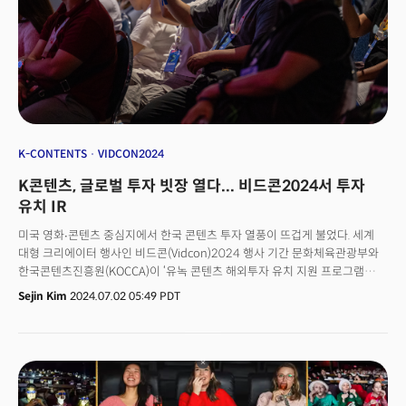
안됩니다. 현재 엔터테인먼트 산업의 거대한 흐름이 반영된 거래이기
때문입니다.
K-CONTENTS
VIDCON2024
K콘텐츠, 글로벌 투자 빗장 열다... 비드콘2024서 투자
유치 IR
미국 영화∙콘텐츠 중심지에서 한국 콘텐츠 투자 열풍이 뜨겁게 불었다. 세계
대형 크리에이터 행사인 비드콘(Vidcon)2024 행사 기간 문화체육관광부와
한국콘텐츠진흥원(KOCCA)이 ‘유녹 콘텐츠 해외투자 유치 지원 프로그램
(UKNOCK Content Creation & Investment Show 2024 at VidCon
Sejin Kim
2024.07.02 05:49 PDT
Anaheim)‘을 열었다. KOCCA가 국내 콘텐츠 기업의 해외투자 유치 및
자본채널 확충을 위해 만든 프로그램으로 올해가 첫 시행이다. 프로그램은
현지 특강 및 간담회, 현지 투자사와 비즈니스 미팅, IR 피칭 프로그램 등으로
이뤄졌다.국내 유수 콘텐츠 기업 10사가 한 자리에 모여 미국에서 투자유치
발표(IR)를 하는 자리가 이색적이었다는 평가다. 27일(현지시각) 이뤄진
IR에서는 대형 콘텐츠 제작 계획이 공개돼 이목을 끌었다. 👉 유튜버, 빅