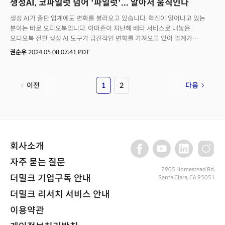
생성AI, 코파일럿 넘어 '파일럿'... 알아서 움직인다
생성 AI가 출판 업계에도 변화를 불러오고 있습니다. 혁신이 일어나고 있는
분야는 바로 오디오북입니다. 아마존이 지난해 베타 서비스로 내놓은
오디오북 전환 생성 AI 도구가 급진적인 변화를 가져오고 있어 업계가
주목하고 있습니다. 아마존닷컴은 지난해 11월 자사의 출판 플랫폼인 '킨들
권순우
2024.05.08 07:41 PDT
다이렉트 퍼블리싱(Kindle Direct Publishing)'에서 작가들이 자신이 출간한
전자책을 생성AI 기술을 활용해 오디오북으로 생성할 수 있는 베타 서비스를
제공했는데요. 작가들은 오디오북으로 전환 가능한 기준을 갖춘 전자책을
이전
1
2
다음
선택한 뒤 음성 샘플을 고른 뒤 설정을 통해 오디오북으로 전환할 수 있습니다.
최대 72시간 이내에 실시간으로 변환된 오디오북은 아마존의 오디오북
플랫폼인 오더블(Audible)에서 이를 판매하고, 40%의 로열티를 받게 됩니다.
블룸버그는 "이렇게 '가상 음성' 내레이션을 생성할 수 있는 베타 도구를
발표한 이후 4만 권 이상의 AI 내레이션 책이 오더블에 쏟아져 들어왔다"라고
전했습니다.👉 작가들은 "비용 및 시간 절감"... 내레이터는 "실직 우려" 생성
회사소개
AI 도구로 가장 혜택을 본 이들은 작가였습니다. 비용과 시간적인 제약 때문에
자신이 세상에 내놓은 전자책을 오디오북으로 쉽게 변환하지 못했는데요.
자주 묻는 질문
인공지능이 이를 가능하게 만든 겁니다. 실제로 작가들은 내레이션 비용을
2905 Homestead Rd,
더밀크 기업구독 안내
Santa Clara, CA 95051
타이틀 당 수백에서 수천 달러 절약할 수 있었다고 하는데요. 한 작가는
작가들의 블로그에서 "책 한 권을 오디오북으로 전환하는데 불과 52분 밖에
더밀크 리서치 서비스 안내
걸리지 않았다"라고 언급했습니다. 청취자 입장에서는 AI로 만들어진
오디오북과 실제 내레이터를 통해 만들어진 오디오북을 쉽게 필터링할 수
이용약관
없다고 불평하기도 하는데요. 오더블 대변인은 블룸버그와의 인터뷰에서