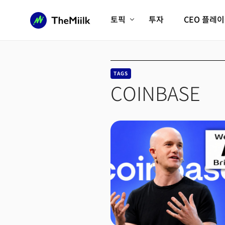
토픽
투자
CEO 플레
에이전틱AI시대
롱제비티/헬스케어
인프라/에너지
미국대전환
TAGS
피지컬AI/로봇
디지털자산
COINBASE
AX비즈니스혁명
미래 교육/직업
전체 기사 보기