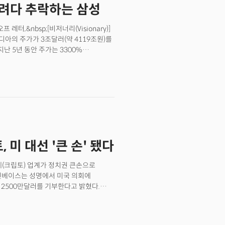
키려다 추락하는 삼성
터,&nbsp;[비저너리(Visionary)]
비디아의 주가가 3조달러(약 4119조원)를
난 5년 동안 주가는 3300%
윈도우를 파는 마이크로소프트(시총 1위)
 반도체를 파는 회사죠. 엔비디아는
을까요?&nbsp;<더밀크 주요 콘텐츠
손' 됐다[단독] 크리스 밀러 “삼성의 문제는
 AI chip supply chain; US lags
cs of K-Pop Production바로&nbsp;
들었던 GPU가 AI&nbsp;훈련에
이 ‘AI 두뇌’ GPU는 오픈AI가
 미 대선 '큰 손' 됐다
오픈AI의 챗GPT가 AI 열풍을 이끈 후
’여부는 AI산업의 성공을 판가름할 요소가
폐(크립토) 업계가 정치권 큰손으로
코인베이스는 성명에서 미국 의회에
 2500만달러를 기부한다고 밝혔다.
크(Fairshake) PAC’에 모인
부로 페어셰이크PAC은 미국 정치
털(VC) 안드레센호로위츠(a16z),