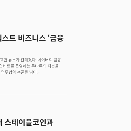
넥스트 비즈니스 ‘금융
예고한 뉴스가 전해졌다. 네이버의 금융
 업비트를 운영하는 두나무의 지분을
 업무협약 수준을 넘어,
조로, 하이테크 플랫폼과 디지털화폐
 거래의 핵심은 단순한 사업 시너지
계를 본격적으로 구축하려는 실질적인
 가입자 3,400만 명을 보유한 국내
대(2024년 6.3%)에 불과한 반면,
이 무려 72%(2025년 3분기 기준)
나무가 합쳐지면 통합 법인의 매출액은 약
시대 스테이블코인과
다. 이는 일개 핀테크 기업이 시중 은행의
이버는 이번 거래를 통해 보유 현금을 단