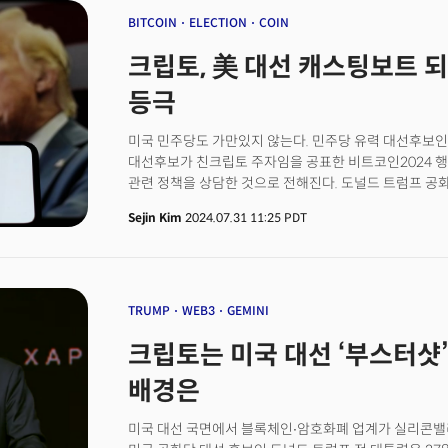
영향으로 기관 투자가가 유입, 비트코인(BTC) 등 대형
BITCOIN
ELECTION
COIN
아시아는 알트코인 거래를 선호하는 추세다.
크립토, 美 대선 캐스팅보트 되다
등극
미국 민주당도 가만있지 않는다. 민주당 유력 대선후보
대선후보가 친크립토 주자임을 공표한 비트코인2024 행
관련 정책을 상담한 것으로 전해진다. 도널드 트럼프 공
내세우고, 민주당도 움직이는 배경에는 크립토 산업의 올
Sejin Kim
2024.07.31 11:25 PDT
인해 현금을 두둑히 쌓은 기업들이 정치권에 로비자금 지
정치행동위원회에 몰린 기부금은 29일 트럼프 후보의 기
샘 뱅크먼 프리드 FTX 창업자의 몰락 이후 사라질 것만
모양새다. 크립토가 유권자에게 미치는 직접적인 영향은
영향력을 과시하면서 이번 대선에서도 주요 의제로 부상했다
TRUMP
WEB3
GEMINI
미 대선 '큰 손' 됐다👉 크립토, 미국 대선 ‘부스터샷’인가
크립토는 미국 대선 ‘부스터샷’?
배경은
미국 대선 국면에서 블록체인∙암호화폐 업계가 실리콘밸