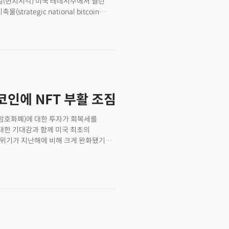
일(현지시각) 미국 테네시주에서 열린
ategic national bitcoin
립토' 행보에 나섰다. 그의 러닝메이트인
리콘밸리 억만장자이자 ‘페이팔마피아’
준비자산 직접 언급을 피했지만, 뒤이어
원이 준비자산 의제를 언급했다. 이
 美 대선...해리스로 결집 중인 민주당.
지 이유
 코인에 NFT 부활 조짐
암호화폐)에 대한 투자가 회복세를
 대한 기대감과 함께 미국 최초의
분위기가 지난해에 비해 크게 완화됐기
인공지능(AI)의 결합 내러티브를 주목하고
업에서 발생하고 있는 문제를 블록체인 산업의
.