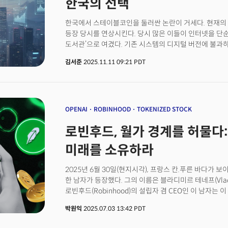
한국의 선택
한 푼도 쓰지 않고도 두나무의 지분을 확보했다. 현금 유
주주들과 주식 교환을 완료하는 구조다. 두나무의 기업가치
한국에서 스테이블코인을 둘러싼 논란이 거세다. 현재의 
4.9조 원으로 책정되었다. 기업가치 기준 1:3.06이라는
등장 당시를 연상시킨다. 당시 많은 이들이 인터넷을 단순
차이를 반영한 주당 교환 비율은 1:2.54(두나무 1주당 
도서관’으로 여겼다. 기존 시스템의 디지털 버전에 불과
거래 완료 후 네이버는 통합 법인의 최대 주주가 되며, 
정보를 전달하는 도구를 넘어 인류 문명의 운영체제를 
위임받아 사실상 완전한 지배력을 확보한다. 이는 네이버
김서준
2025.11.11 09:21 PDT
스테이블코인을 보는 시각도 이와 유사하다. 많은 이들이 
없이 확보한 정교한 전략적 설계다.결합 이후 양사는 
기존 화폐를 블록체인에 올린, 더 빠르고 편리한 송금 수
금융 플랫폼 구축에 착수할 예정이다. 네이버가 스테이블
스테이블코인의 본질을 놓치는 오해다. 스테이블코인은 
거래·환전하는 구조다. 사용자는 네이버페이 내에서 원화
언어이자, 다가올 문명 전환의 핵심 인프라이기 때문이다.
발행받고, 이 코인을 업비트에서 거래하거나 다시 원화로 
금융의 한계, 기술 표준의 진화, 글로벌 경쟁, 그리고 한
OPENAI
ROBINHOOD
TOKENIZED STOCK
결제망을 우회한 독립적인 디지털 머니 생태계이자, 한
가능성이 높다.
로빈후드, 월가 경계를 허물다:
미래를 소유하라
2025년 6월 30일(현지시각), 프랑스 칸.푸른 바다가
한 남자가 등장했다. 그의 이름은 블라디미르 테네프(Vladi
로빈후드(Robinhood)의 설립자 겸 CEO인 이 남자
뒤흔드는 깜짝 발표를 했다.‘로빈후드 제작: 토큰을 잡아라(Robi
박원익
2025.07.03 13:42 PDT
Token)’라는 제목으로 개최한 행사 기조연설에서 유럽연
상장지수펀드(ETF)를 블록체인 상에서 거래할 수 있는 ‘토큰화