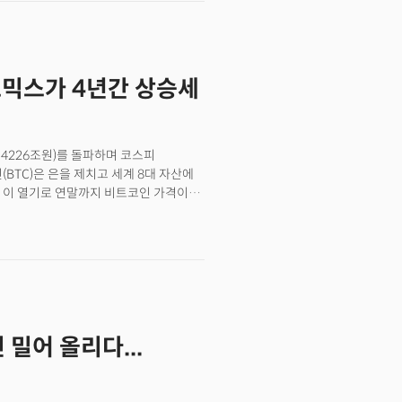
노믹스가 4년간 상승세
4226조원)를 돌파하며 코스피
(BTC)은 은을 제치고 세계 8대 자산에
 이 열기로 연말까지 비트코인 가격이
은 트럼프가 미국의 GDP 대비 부채
촉진하는 방식을 선택할 경우다.