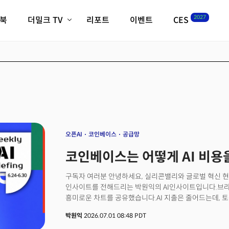
2027
이북
더밀크 TV
리포트
이벤트
CES
전체기사
K-웨이브
최신비디오
비디오
스타트업
혁신원정대
역사 및 개요
인자기(사람,돈,기술 이야기)
필드 가이드
크리스의 뉴욕 시그널
CES2027 with TheM
더밀크 아카데미
오픈AI
코인베이스
공급망
더웨이브/트렌드쇼
코인베이스는 어떻게 AI 비용을
밸리토크
구독자 여러분 안녕하세요, 실리콘밸리와 글로벌 혁신 현
인사이트를 전해드리는 박원익의 AI인사이트입니다.브라
흥미로운 차트를 공유했습니다.AI 지출은 줄어드는데, 토큰
최소 단위) 사용량은 유지됩니다. AI를 계속해서 적극
박원익
2026.07.01 08:48 PDT
뜻입니다.