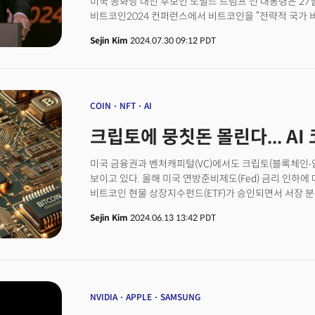
미국 공화당 대선 후보인 도널드 트럼프 전 대통령은 27
비트코인2024 컨퍼런스에서 비트코인을 “전략적 국가 비축물(str
stockpile)”로 규정하고, 각종 공약을 내세우며 '친크
Sejin Kim
2024.07.30 09:12 PDT
JD밴스도 대표적인 암호화폐 보유자이자 지지자다. 실
피터 틸이 그의 든든한 후원자기도 하다. 트럼트 후보는 
발표한 대표적인 친암호화폐 인사 신시아 루미스 상원의
배경에는 미국 정부가 보유한 비트코인이 있다. 👉 격동의
실리콘밸리 결심은?👉 실리콘밸리가 '우클릭'하는 3가
COIN
NFT
AI
크립토에 뭉칫돈 몰린다... AI
미국 금융권과 벤처캐피털(VC)에서도 크립토(블록체인∙
보이고 있다. 올해 미국 연방준비제도(Fed) 금리 인하에
비트코인 현물 상장지수펀드(ETF)가 승인되면서 서장 
때문.ETF로 투심을 이끈 시장은 이제 블록체인 기술과 
Sejin Kim
2024.06.13 13:42 PDT
있다. 특히 부족한 전력, 환각, 데이터 편향 등 AI 산
기술이나 인프라를 활용해 풀려는 시도가 이어지고 있다
NVIDIA
APPLE
SAMSUNG