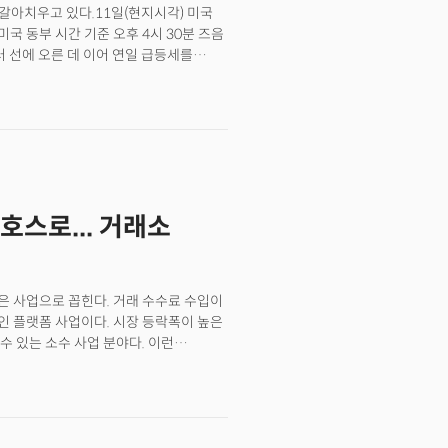
갈아치우고 있다.11일(현지시각) 미국
 동부 시간 기준 오후 4시 30분 즈음
러 선에 오른 데 이어 연일 급등세를
 당선이 확정되기 전인 지난 5일
% 이상 상승했다.
호스로... 거래소
 사업으로 꼽힌다. 거래 수수료 수입이
 플랫폼 사업이다. 시장 등락폭이 높은
 있는 소수 사업 분야다. 이런
있다. 올 7월에는 암호화폐 거래소 불리시
적으로 상승, 시장 점유율을 높인 끝에
는 데이터가 나왔다. 미국 규제 당국은
규제당국의 제재를 받는 가운데 유동성
상이다. 미국에선 상장지수펀드(ETF)