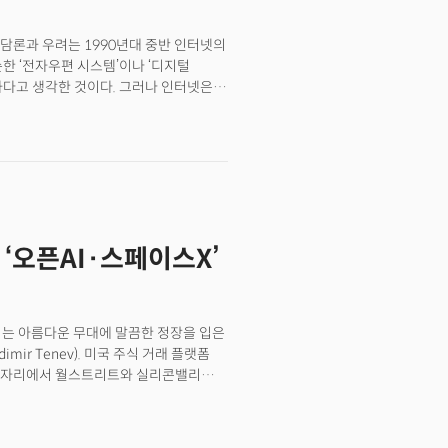
출 없이 신주를 발행해 두나무 기존
는 15.1조 원, 네이버파이낸셜은 약
담론과 우려는 1990년대 중반 인터넷의
 비율로 산정되나, 실제 발행주식 수
한 ‘전자우편 시스템’이나 ‘디지털
네이버파이낸셜 2.54주)로 결정되었다.
하다고 생각한 것이다. 그러나 인터넷은
기존 주요 주주들로부터 의결권을
바꾸는 혁명이었다.오늘날
가 미래 성장의 핵심 인프라를 현금 유출
이를 ‘디지털 원화’ 정도로 이해한다.
스테이블코인 생태계를 중심으로 새로운
단으로 치부하는 것이다. 하지만 이는
코인을 발행하고, 두나무가 이를 유통·
AI와 인간이 공존하는 자율경제의 공통
를 예치하면 '네이버코인(가칭)'을
 이 글에서 경제 주체의 변화, 전통
환전할 수 있다. 이는 기존 카드
국의 전략적 선택을 논의하고자 한다.
국형 스테이블코인의 첫 사례가 될
 ‘오픈AI·스페이스X’
 보이는 아름다운 무대에 말끔한 정장을 입은
mir Tenev). 미국 주식 거래 플랫폼
는 이 자리에서 월스트리트와 실리콘밸리를
nhood Presents: To Catch a
합(EU) 사용자를 대상으로 미국 주식 및
 주식(Stock Tokens)’ 서비스를