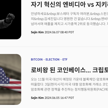
자기 혁신의 엔비디아 vs 지
안녕하세요&nbsp;뷰스레터 구독자 여러분,&nbsp;스핀오프 레
의&nbsp;김세진입니다.영원한 건 없습니다.&nbsp;엔
넘어서며 애플을 제치고 시가총액 2위로 등극했습니다. 지
상승했죠.&nbsp;엔비디아는 아이폰을 파는 애플이나 
Sejin Kim
2024.06.07 08:40 PDT
같이 우리가 알던 익숙한 기업이 아닙니다. 주로 기업에
소비자(컨슈머) 제품 없이 어떻게 이 자리까지 올 수 있었
>&nbsp;로비왕 된 코인베이스... 크립토, 미 대선 '큰 
HBM 아닌 파운드리"[영문]&nbsp;China leads in localized
behind[영문]&nbsp;AI Voices Could Upend Economi
자기 혁신입니다. 젠슨 황 엔비디아 창업자는 게임용으로 만
BITCOIN
ELECTION
ETF
적용될 수 있다는 점을 깨닫고 제품을 전면 갈아엎었습니다. 
로비왕 된 코인베이스... 크립토,
AI모델을 비약적으로 고도화시킬 수 있게 한 동력이 됐죠. 
GPU 품귀 현상이 벌어지면서 ‘엔비디아 GPU 파트너십
오는 11월 미국 대선이 예정된 가운데 블록체인∙암호화
됐습니다.&nbsp;
떠올랐다. 3일(현지시각) 미국 대형 암호화폐 거래소 
암호화폐 관련 정책을 추진하는 정치행동위원회(PAC)에
오픈시크릿츠 데이터에 따르면 암호화폐 관련 PAC인 ‘페어셰이
Sejin Kim
2024.06.05 16:47 PDT
자금은 1억6100만달러 규모다. 코인베이스의 추가 기
선거자금 중 가장 큰 규모가 됐다. 최근 미국 대형 벤처캐피