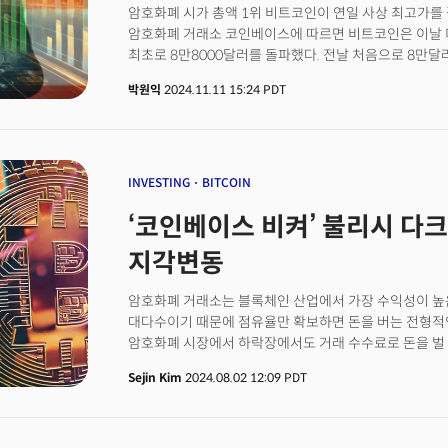
암호화폐 시가 총액 1위 비트코인이 연일 사상 최고가를 
암호화폐 거래소 코인베이스에 따르면 비트코인은 이날 미국
최초로 8만8000달러를 돌파했다. 전날 처음으로 8만달
연출하고 있다. 트럼프 전 대통령의 제47대 미국 대통령
박원익
2024.11.11 15:24 PDT
7만달러에서 거래되던 것과 비교하면 약 일주일 만에 25
INVESTING
BITCOIN
‘코인베이스 비켜’ 불리시 다크
지각변동
암호화폐 거래소는 블록체인 산업에서 가장 수익성이 높은
대다수이기 때문에 점유율만 확보하면 돈을 버는 전형적인
암호화폐 시장에서 하락장에서도 거래 수수료로 돈을 벌 수
암호화폐 거래소 환경이 지난 1년 동안 큰 변화를 겪고 
Sejin Kim
2024.08.02 12:09 PDT
(Bulish)가 지난 1년 동안 BTC와 ETH 거래량이 지속
일시적으로 일부 자산 거래량에서 코인베이스를 앞지른다
이 데이터를 바꾸는 주요 주체다. 바이낸스US가 미국 
제공자의 거래량을 흡수한 것. 지역 간 차이도 커지는 양