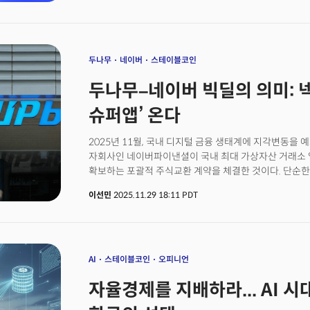
두나무
네이버
스테이블코인
두나무–네이버 빅딜의 의미: 
슈퍼앱’ 온다
2025년 11월, 국내 디지털 금융 생태계에 지각변동을 
자회사인 네이버파이낸셜이 국내 최대 가상자산 거래소
확보하는 포괄적 주식교환 계약을 체결한 것이다. 단순한
네이버파이낸셜이 두나무를 완전 자회사로 편입하는 구
이선민
2025.11.29 18:11 PDT
생태계가 한 지붕 아래 통합되는 국내 최초 사례다.이번
수준을 넘는다. 사실상 국내 최초로 스테이블코인 생태
시도이기 때문이다. 네이버파이낸셜은 연간 결제액 72조원,
1위 사업자이지만, 낮은 수수료 마진 탓에 영업이익률은 6%
두나무는 매출의 96%가 거래 수수료에서 나오며 영업이익률
AI
스테이블코인
오피니언
에 달하는 캐시카우(Cash Cow)다. 또한 네이버와 두
자율경제를 지배하라... AI 
13.7조 원, 영업이익은 단숨에 3.5조 원 규모로 폭증한
영업이익을 넘볼 수 있는 체급으로 성장함을 의미한다.네