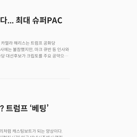
 암호화폐 거래를 선호하지만, 그렇지 않은
... 최대 슈퍼PAC
인 카멀라 해리스는 트럼프 공화당
사에는 불참했지만, 마크 큐반 등 인사와
화당 대선후보가 크립토를 주요 공약으로
해 상승장과 무관하지 않다. 상승장으로
출을 확대하고 있다. 크립토 관련
부금을 앞질렀다. 이에 주요 기부자였던
 같았던 산업의 존재감이 다시금 커지는
 불분명하지만, 선거자금에서는 확실한
.👉 로비왕 된 코인베이스... 크립토,
? 트럼프의 ‘베팅’ 배경
 트럼프 ‘베팅’
리처럼 캐스팅보트가 되는 양상이다.