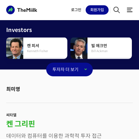
로그인
회원
가입
Investors
켄 피셔
빌 애크먼
Kenneth Fisher
Bill Ackman
투자자 더 보기
체이스 콜먼
레이 달리오
Chase Coleman III
Ray Dallio
최미영
짐 시몬스
칼 아이칸
Jim Simons
Carl Icahn
씨타델
켄 그리핀
켄 그리핀
리루
데이터와 컴퓨터를 이용한 과학적 투자 접근