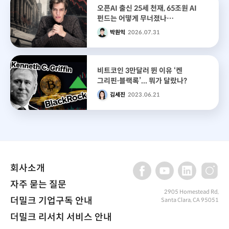
오픈AI 출신 25세 천재, 65조원 AI
펀드는 어떻게 무너졌나
‘레버리지의 함정’
박원익
2026.07.31
비트코인 3만달러 뛴 이유 ‘켄
그리핀∙블랙록’... 뭐가 달랐나?
김세진
2023.06.21
회사소개
자주 묻는 질문
2905 Homestead Rd,
더밀크 기업구독 안내
Santa Clara, CA 95051
더밀크 리서치 서비스 안내