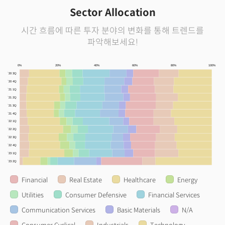
Sector Allocation
시간 흐름에 따른 투자 분야의 변화를 통해 트렌드를
파악해보세요!
0%
20%
40%
60%
80%
100%
`20 3Q
`20 4Q
`21 1Q
`21 2Q
`21 3Q
`21 4Q
`22 1Q
`22 2Q
`22 3Q
`22 4Q
`23 1Q
`23 2Q
Financial
Real Estate
Healthcare
Energy
Utilities
Consumer Defensive
Financial Services
Communication Services
Basic Materials
N/A