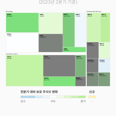
(2023년 2분기 기준)
Technology
Communication Services
NVDA
AAPL
MSFT
MSFT
META
META
622.16%
16.24%
1,127.23%
−4.19%
43.71%
249.79%
NVDA
AAPL
−0.50%
2,969.16%
GOOG
NFLX
27,352.50%
16.69%
AMD
629.90%
Consumer Cyclical
TSLA
TSLA
AMZN
68.46%
8,724.35%
1,657.30%
GOOGL
GOOG
4,133.22%
−16.86%
GOOGL
NFLX
2,673.47%
2,231.43%
BKNG
AMZN
7,949.39%
562.70%
전분기 대비 보유 주식수 변화
신규