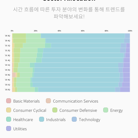
시간 흐름에 따른 투자 분야의 변화를 통해 트렌드를
파악해보세요!
0%
20%
40%
60%
80%
100%
`20 3Q
`20 4Q
`21 1Q
`21 2Q
`21 3Q
`21 4Q
`22 1Q
`22 2Q
`22 3Q
`22 4Q
`23 1Q
`23 2Q
Basic Materials
Communication Services
Consumer Cyclical
Consumer Defensive
Energy
Healthcare
Industrials
Technology
Utilities