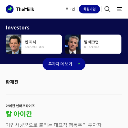
로그인
회원
가입
Investors
켄 피셔
빌 애크먼
Kenneth Fisher
Bill Ackman
투자자 더 보기
체이스 콜먼
레이 달리오
Chase Coleman III
Ray Dallio
황재진
짐 시몬스
칼 아이칸
Jim Simons
Carl Icahn
아이칸 엔터프라이즈
칼 아이칸
켄 그리핀
리루
기업사냥꾼으로 불리는 대표적 행동주의 투자자