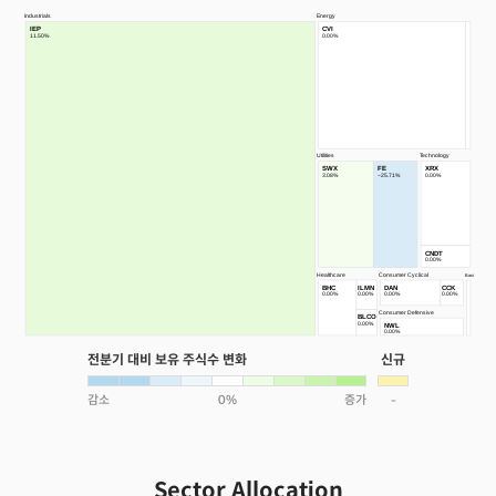
Industrials
Energy
IEP
CVI
11.50%
0.00%
Utilities
Technology
SWX
FE
XRX
3.08%
−25.71%
0.00%
CNDT
0.00%
Healthcare
Consumer Cyclical
Basic Materials
BHC
ILMN
DAN
CCK
0.00%
0.00%
0.00%
0.00%
Consumer Defensive
BLCO
0.00%
NWL
0.00%
전분기 대비 보유 주식수 변화
신규
Sector Allocation