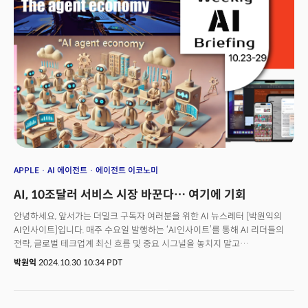
업그레이드 됐다"고 밝혔습니다.👉미 기술기업 1월에만 6000명 이상
감원세일즈포스는 자사의 플래그십 AI 상품인 에이전트포스(Agent force)에
집중하고 있습니다. 인력 감원을 단행하고 있지만, 동시에 AI 상품 영업 인력은
추가로 채용하고 있는 상황인데요. 이에 대해 에버코어 ISI(Evercore ISI)의
커크 마터네 애널리스트는 “이번 감원 조치는 생산성 향상에 대한 회사의
집중도를 보여준다"며 "추가 AI 영업 인력 채용에 따른 비용 증가를 일부
상쇄할 수 있을 것”이라고 분석했습니다.이는 테크 업계 전반에 걸쳐 나타나고
있는 트렌드인데요. 지난 2023년 초 대규모 감원 이후 빅테크 기업들은
정기적인 인력 감축을 이어오고 있습니다. 테크크런치에 따르면 2022년
~2024년까지 542개 기술기업에서 15만명이 일자리를 잃었습니다.올해
들어서도 아마존(Amazon), 마이크로소프트(Microsoft), 메타(Meta) 등
빅테크 기업들이 계속해서 인력을 줄이고 있습니다. 아마존이 커뮤니케이션
부서 직원들 수십 명을 감원했고, 스트라이프가 300명의 인력을 줄였습니다.
APPLE
AI 에이전트
에이전트 이코노미
스트라이프는 전체 고용 인력의 17%를 감원할 계획을 갖고 있습니다. 메타
AI, 10조달러 서비스 시장 바꾼다… 여기에 기회
역시 인력의 5% 감원을 진행 중인 것으로 알려졌습니다. 테크크런치에
따르면 1월 미 기술 분야 해고 인원은 6003명으로 집계됐습니다.이러한 감원
안녕하세요, 앞서가는 더밀크 구독자 여러분을 위한 AI 뉴스레터 [박원익의
러시가 이전과 다른 점은, 단순히 ‘사람을 덜 쓰는’ 수준을 넘어 회사의 핵심
AI인사이트]입니다. 매주 수요일 발행하는 ‘AI인사이트’를 통해 AI 리더들의
사업 구조를 AI로 재편하는 과정에서 발생한다는 데 있습니다. AI 기술이
전략, 글로벌 테크업계 최신 흐름 및 중요 시그널을 놓치지 말고
고도화되면서 반복적인 작업은 물론, 일정 수준의 분석·판단 업무까지
확인하세요! “애플 인텔리전스가 출시됐습니다. 흥미진진한 새 시대의
박원익
2024.10.30 10:34 PDT
자동화가 가능해졌습니다. 이에 따라 기존 인력이 수행하던 업무(業) 자체가
시작입니다.”팀 쿡 애플 CEO는 28일(현지시각) “오늘부터 쓰기 도구, 발전된
사라지거나 형태가 바뀌면서, 전통적인 직무가 무더기로 없어지는 사례가
대화형 시리 등 강력한 새 기능으로 아이폰 및 맥에서 더 많은 작업을 수행할
늘어나고 있는 것입니다. 콜센터, QA, 데이터 정리 등 반복 업무가 AI로
수 있다”며 이렇게 말했습니다. 애플 인텔리전스는 AI 기술로 개인(B2C)의
대체되면서 해당 부문 일자리가 급격히 줄어들고 있습니다. 과거에는 ‘사람만