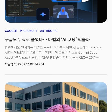
GOOGLE
MICROSOFT
ANTHROPIC
구글도 무료로 풀었다… 마법의 ‘AI 코딩’ 써볼까
안녕하세요, 앞서가는 더밀크 구독자 여러분을 위한 AI 뉴스레터 [박원익의
AI인사이트]입니다. “오늘부터 ‘제미나이 코드 어시스트(Gemini Code
Assist)’를 무료로 사용할 수 있습니다.”순다 피차이 구글 CEO는 25일
(현지시각) X(옛 트위터)에 “코딩(coding, 프로그래밍 코드 작성)을 위해 미세
박원익
2025.02.26 09:34 PDT
조정된(fine-tuned) 제미나이 2.0은 월 18만 건의 자동 ‘코드 완성(code
completions)’을 지원한다”며 이같이 밝혔습니다. 개인 개발자를 위해 AI
기반 코딩 도구를 무료로 제공한다고 밝힌 것입니다. 18만 건은 한 달에
2000건의 무료 코드 완성을 제공하는 마이크로소프트 ‘깃허브 코파일럿
(GitHub Copilot)’의 90배에 달하는 놀라운 숫자입니다. 전문 개발자뿐
아니라 누구나 AI를 활용해 코딩할 수 있는 시대가 열리고 있습니다.