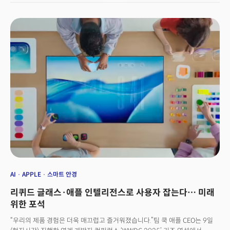
인텔리전스 플랫폼 개발의 핵심 역할을 담당했던 이 팀은 최근 몇 주간 팀장을
포함해 총 10명의 구성원 중 상당수를 잃었다고 블룸버그통신은 2일
(현지시간) 보도했다. 이번 주에만 팀에 소속됐던 존 피블스와 난 두가
오픈AI로 이직했고, 자오 멍 등이 앤스로픽으로 향했다. 로보틱스 AI 연구
책임자 지안 장은 메타 로보틱스 스튜디오에 합류했다. 앞서 팀을 이끌던
루오밍 팽은 다년간 2억 달러라는 천문학적 스카우트 제의를 받고 메타로
이직한 바 있다.연쇄 이직의 배경에는 애플 AI 전략의 구조적 문제가 자리잡고
있다. 실리콘밸리에서는 애플 인텔리전스의 '부진한 시장 반응'과 회사의
'제3자 모델 의존도 증가 검토'가 내부 사기를 떨어뜨리고 있다는 분석이
나온다. 실제로 애플은 내부적으로 자체 개발 모델보다는 외부 기술에 더
의존하는 방향을 논의하고 있는 것으로 알려졌다. 이는 그동안 '자체 기술
개발'을 고집해온 애플의 전통적 접근방식을 벗어난 것으로, AI 분야에서
후발주자로서의 한계를 인정한 것으로 해석된다.애플의 AI 인재 이탈은
당분간 계속될 전망이다. 현재도 여러 직원들이 다른 회사에서 적극적으로
면접을 보고 있는 상황이라고 블룸버그는 전했다.
AI
APPLE
스마트 안경
리퀴드 글래스·애플 인텔리전스로 사용자 잡는다… 미래
위한 포석
“우리의 제품 경험은 더욱 매끄럽고 즐거워졌습니다.”팀 쿡 애플 CEO는 9일