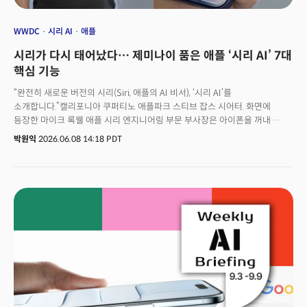
WWDC
시리 AI
애플
시리가 다시 태어났다… 제미나이 품은 애플 ‘시리 AI’ 7대
핵심 기능
“완전히 새로운 버전의 시리(Siri, 애플의 AI 비서), ‘시리 AI’를
소개합니다.”캘리포니아 쿠퍼티노 애플파크 스티브 잡스 시어터. 화면에
등장한 마이크 록웰 애플 시리 엔지니어링 부문 부사장은 아이폰을 꺼내
“샌프란시스코에서 열리는 수키 워터하우스의 콘서트가 언제지?”라고 시리에
박원익
2026.06.08 14:18 PDT
물었다. 애플 인텔리전스(Apple Intelligence)로 새롭게 업데이트된 시리
AI는 “콘서트는 오는 7월 26일이며 추첨 방식으로만 입장권을 구할 수
있다”고 즉시 답했다. 학습된 데이터만 답하는 게 아니라 실제 세계에서
실시간으로 벌어지는 정보까지 확인, 정확한 답변을 제시할 수 있게 된
것이다. 이뿐만 아니다. 록웰 부사장이 “추첨이 열리면 신청하도록 알림을
줘”라고 말하자 시리는 곧바로 알림(reminder)을 설정했다. 아이폰 앱을
구동하는 작업까지 스스로 수행할 수 있게 됐다. 록웰에 이어 등장한 저스틴
티티 인텔리전트 시스템 경험 엔지니어링 시니어 디렉터는 시리 AI를 활용해
‘FIFA 2026’ 월드컵 일정을 조회한 후 시청 파티 계획을 세우고, 대진을
이루는 두 나라의 음식 메뉴까지 추천받는 시연을 진행했다. 역시 화면에
손가락 하나 대지 않은 채 대화만으로 진행한 작업이었다.