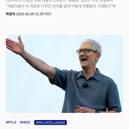
(현지시각) 진행한 연례 개발자 컨퍼런스 ‘WWDC 2025’ 기조 연설에서
“개발자들이 이 새로운 디자인 언어를 앱에 어떻게 적용할지 기대된다”며
이같이 말했다. 새로운 사용자 인터페이스(UI) ‘리퀴드 글래스(Liquid
박원익
2025.06.09 21:39 PDT
Glass)’를 언급하며 자체 운영체제(OS)의 대대적인 개편을 강조한 것이다.
애플은 이날 아이폰 등 애플 기기 화면에서 배경 이미지와 앱 아이콘, 알림창,
검색창 등의 경계를 흐리게 만들어 반투명한 유리처럼 보이게 하는 리퀴드
글래스를 발표했다. 리퀴드 글래스를 적용하며 2013년 iOS7 업데이트 후
12년 만에 OS의 구성을 완전히 새롭게 디자인했다.
APPLE
WWDC
APPLE INTELLIGENCE