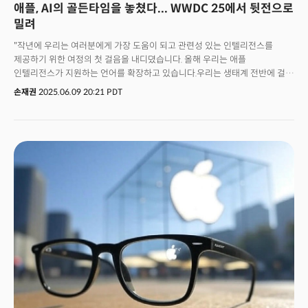
애플, AI의 골든타임을 놓쳤다... WWDC 25에서 뒷전으로
밀려
"작년에 우리는 여러분에게 가장 도움이 되고 관련성 있는 인텔리전스를
제공하기 위한 여정의 첫 걸음을 내디뎠습니다. 올해 우리는 애플
인텔리전스가 지원하는 언어를 확장하고 있습니다.우리는 생태계 전반에 걸쳐
더 많은 곳에서 애플 인텔리전스를 계속 활용하고 있습니다"애플의 연례
손재권
2025.06.09 20:21 PDT
개발자컨퍼런스 WWDC가 열린 캘리포니아주 쿠퍼티노. 팀 쿡 최고경영자
(CEO)의 간략한 오프닝에 이어 무대에 등장한 애플 수석 부사장 크레이그
페더리기는 새롭게 추가된 AI 기능을 선보였다.이날 애플의 야심작은
'파운데이션 모델 프레임워크'였다. 개발자들이 인터넷 연결 없이도 기기
내 AI 모델을 활용할 수 있는 것이 특징이다. 앱 제작자들이 현재 텍스트
요약과 같은 가벼운 작업을 처리하는 데 사용하는 회사의 온디바이스 기술을
활용할 수 있게 해준다. 하지만 이는 약 30억 개의 매개변수를 가진 대형 언어
모델에로, 오픈AI나 심지어 애플 자체가 자사의 클라우드 기반 AI 기능에
사용하는 클라우드 기반 모델보다 훨씬 적다. 사진 속 사물이나 의류, 행사
정보를 인식해 일정에 추가하거나 쇼핑 정보로 연결해주는 '비주얼
인텔리전스' 기능도 있었다. 페더리기는 "이번에 선보인 도구는 앱 안에서
새로운 지능의 물결을 일으킬 것"이라고 강조했다. 팀 쿡은 기조연설
마지막에도 등장, "개발자 베타가 오늘부터 사용 가능하고 공개 베타는 7월에,
정식 버전은 가을에 출시될 것이라고 발표했다. 키노트 내내 박수 소리는
차분했고 '한가지 더(One More Thing)'라며 애플이 공개할 만한 깜짝 발표도
없었다. 현장 분위기는 "이게 다야?"란 반응이었다. 다소 어수선하기도 했다.