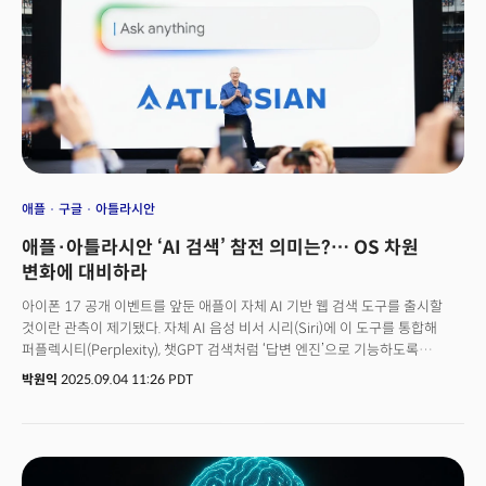
가속화할수록 이와 같은 AI 반도체, AI 인프라의 중요성이 커지고 있습니다.
미래 경쟁력을 좌우할 AI 인프라 기술, 산업은 어떻게 변화할까요?
애플
구글
아틀라시안
애플·아틀라시안 ‘AI 검색’ 참전 의미는?… OS 차원
변화에 대비하라
아이폰 17 공개 이벤트를 앞둔 애플이 자체 AI 기반 웹 검색 도구를 출시할
것이란 관측이 제기됐다. 자체 AI 음성 비서 시리(Siri)에 이 도구를 통합해
퍼플렉시티(Perplexity), 챗GPT 검색처럼 ‘답변 엔진’으로 기능하도록
만든다는 것. 법원이 지난 2일(현지시각) 검색 시장 경쟁을 촉진하기 위해
박원익
2025.09.04 11:26 PDT
구글에 검색 색인(index) 및 사용자 상호작용(interaction) 데이터를
공개하라고 명령한 가운데, 애플의 새로운 AI 도구가 검색 산업 및 시장에 어떤
파급력을 미칠지 관심이 집중된다. 4일에는 기업용 협업 도구 시장 점유율
21%를 차지한 소프트웨어 강자 아틀라시안(Atlassian)이 AI 기능을 갖춘 웹
브라우저 개발사 더 브라우저 컴퍼니(The Browser Co.)를 인수한다고