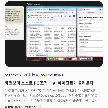
생산성을 향상하는데 초점을 맞추고 있습니다. 내 정보를 활용해 나에게
할 수 있다’고 여겼던 업무도 AI가 기초 분석을 신속히 수행해주면서,
도움을 주는 개인용 비서, AI 에이전트(agent, 대리인)인 셈입니다. 애플의
예전만큼의 인력이 필요하지 않게 된 상황입니다. 반면 AI 솔루션 개발 및
참전으로 이런 흐름이 더 가속될 것이란 게 업계의 관측입니다. B2B(기업용)
세일즈, 데이터 알고리즘 설계, AI 활용 영업 등 신기술 관련 직무는 증가하고
분야는 이보다 더 빠르게 질주하고 있습니다. 비용 절감, 생산성 향상은 기업의
있습니다. 그러나 이는 새로운 기술 역량을 갖춘 일부 인재에게만 해당돼, 전체
주요 화두이기 때문에 그렇습니다. 이미 “에이전트 이코노미(economy, 경제)
노동시장에는 여전히 ‘불안’이 확산되는 상황입니다.
가 시작됐다”는 관측까지 나옵니다.
ANTHROPIC
AI 에이전트
COMPUTER USE
화면보며 스스로 PC 조작… AI 에이전트가 몰려온다
“사람들은 AI가 어디까지 왔는지 아직 이해하지 못하고 있다.”실리콘밸리
인공지능 스타트업 앤트로픽(Anthropic)이 22일(현지시각) 발표한 ‘컴퓨터
사용(computer use)’ 기능에 대한 한 AI 컨설턴트의 반응이다. AI 기술의
발전 속도가 너무 빨라 일반 대중은 이런 변화를 미처 인지하지 못하고 있다는
박원익
2024.10.24 09:27 PDT