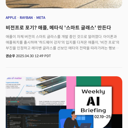
페더리기 수석 부사장은 별도로 가진 기자들과의 대화에서"올해 출시
예정이었던 애플 시리 업그레이드 버전을 아직 출시하지 못했다"고 밝혔다.
그는 "애플의 높은 품질 기준을 충족하려면 더 많은 시간이 필요하다"고
APPLE
RAYBAN
META
말했다. 한마디로 "우리는 지금 못한다"였다. 이 말이 진짜 속마음이었다.지난
비전프로 포기? 애플, 메타식 '스마트 글래스' 만든다
2023년 애플은 WWDC에서 '애플 비전 프로'를 발표했고 지난해는 애플의 AI
서비스 '애플 인텔리전스'를 발표했다. 오픈AI 챗GPT를 내장한다고 했고 샘
애플이 자체 버전의 스마트 글라스를 개발 중인 것으로 알려졌다. 아이폰과
알트먼 CEO가 WWDC에 참석하기도 했다. 올해는 '애플 인텔리전스'
애플워치를 출시하며 '하드웨어 강자'의 입지를 다져온 애플이, '비전 프로'의
업그레이드 또는 그 정도의 제품(서비스)를 내놔야했다. 그러나 이날 애플의
부진을 인정하고 레이밴 글라스를 선보인 메타의 전략을 따라가려는 행보로
강조점은 AI가 아니라 '디자인'이었다. 비전OS에서 영감을 받은 '리퀴드
해석된다. 27일(현지시간) 블룸버그통신의 애플 전문 기자 마크 거먼에
권순우
2025.04.30 12:49 PDT
글래스' 디자인을 iOS, iPadOS, macOS 전반에 적용했다. 팀 쿡은 키노트를
따르면, 애플은 코드명 'N50'으로 불리는 스마트 글라스를 개발하고 있다. 이
마무리하며 "우리는 애플 인텔리전스의 힘을 활용할 수 있는 더 많은 방법과
제품은 인공지능(AI) 기술과 애플 특유의 컴팩트한 디자인이 결합된 형태가 될
아름다운 새로운 디자인으로 각 플랫폼을 계속 발전시키고 있다"고 말했다.
것으로 예상된다. 블룸버그는 "애플 스마트 글라스는 완전한 증강현실(AR)
기존 애플 모바일 앱 생태계(아이폰-아이패드-맥북-애플 워치 등)를
기반 '애플 글라스'로 가기 위한 중간 단계 제품이 될 것"이라고 분석했다.다만
강화하면서 잡아 놓은 물고기(고객)에서 더 매출과 수익을 뽑아내겠다는
제품은 아직 개발 초기 단계에 머물러 있는 것으로 전해졌다. 거먼은 "이
것으로 읽혔다.애플 주가는 키노트 발표 직후 1.5% 하락했고, 이는 애플의 AI
제품은 출시까지 갈 길이 멀다"며, "현재 개발의 핵심은 글라스를 '애플
발전에 대한 월가의 실망감을 반영한 것으로 해석됐다.
인텔리전스(Apple Intelligence)' 기기로 전환하는 데 있다"고 설명했다.