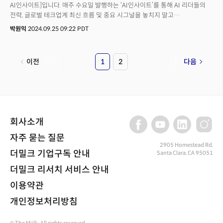
AI인사이트]입니다. 매주 수요일 발행하는 ‘AI인사이트’를 통해 AI 리더들의
전략, 글로벌 테크업계 최신 흐름 및 중요 시그널을 놓치지 말고
확인하세요! “앞으로 수천 일(a few thousand days) 안에 초지능을 갖게 될
박원익
2024.09.25 09:22 PDT
수 있습니다.”샘 알트만 오픈AI CEO는 23일(현지시각) 개인 블로그를 통해
“더 오래 걸릴 수도 있지만, 우리가 초지능에 도달할 것으로 자신한다”며
이같이 말했습니다. AI 기술 발전으로 인류가 새로운 능력을 갖게 되고, 그
이전
1
2
다음
결과 현재로서는 상상할 수 없는 수준의 번영을 누리게 될 것이란 전망입니다.
샘 알트만 오픈AI CEO가 개인 블로그에 자신의 견해를 밝힌 건 ‘GPT-4o’
모델을 발표한 2024년 5월 13일 이후 처음입니다. 흥미로운 건 4개월 전과
비교할 때 관점이 매우 긍정적으로 바뀌었다는 점입니다. 그가 이런 장밋빛
관측을 내놓은 배경은 무엇일까요? 알트만 CEO는 어떤 미래를 본 걸까요?
회사소개
자주 묻는 질문
2905 Homestead Rd,
더밀크 기업구독 안내
Santa Clara, CA 95051
더밀크 리서치 서비스 안내
이용약관
개인정보처리방침