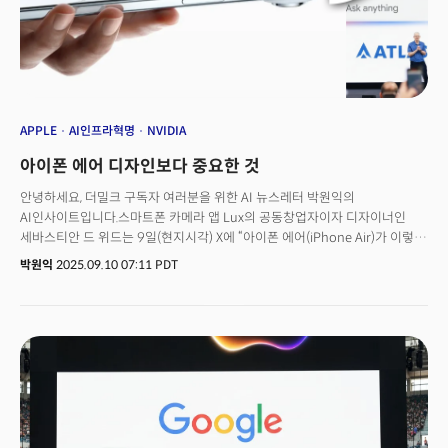
APPLE
AI인프라혁명
NVIDIA
아이폰 에어 디자인보다 중요한 것
안녕하세요, 더밀크 구독자 여러분을 위한 AI 뉴스레터 박원익의
AI인사이트입니다.스마트폰 카메라 앱 Lux의 공동창업자이자 디자이너인
세바스티안 드 위드는 9일(현지시각) X에 “아이폰 에어(iPhone Air)가 이렇게
멋질 줄 몰랐다. 프로와 에어 둘 중 하나를 고르기가 어려울 것 같다”고
박원익
2025.09.10 07:11 PDT
썼습니다. 애플이 이날 발표한 아이폰 에어가 최고 사양 모델인 아이폰 17
프로만큼 매력있다는 평가였죠. 실제로 아이폰 에어는 역대 가장 얇은
5.6mm의 두께, 반짝이는 광택(양면 세라믹 실드2), 세련된 색상의
디자인으로 이날 공개된 제품 중 가장 큰 관심을 받았습니다.하지만 눈에
보이는 디자인보다 더 중요한 게 있습니다. 새 제품에 적용된 애플 실리콘,
A19 Pro, N1, C1X 칩입니다. 배터리 용량을 줄여 슬림한 스마트폰을
만들려면 강력한 성능을 내면서도 전력 소모가 적은 칩이 필수죠. ‘실시간
번역’ 등 스마트폰 핵심 기능으로 자리잡고 있는 생성형 AI 기능을 구동하기
위해서도 칩 성능의 뒷받침이 필요합니다. 애플 뿐만 아닙니다. AI 혁명이