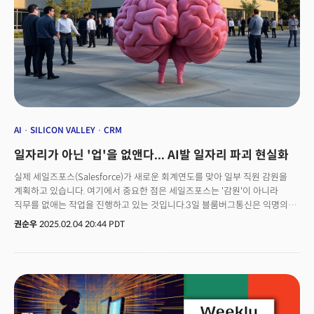
AI
SILICON VALLEY
CRM
일자리가 아닌 '업'을 없앤다... AI발 일자리 파괴 현실화
실제 세일즈포스(Salesforce)가 새로운 회계연도를 맞아 일부 직원 감원을
계획하고 있습니다. 여기에서 중요한 점은 세일즈포스는 '감원'이 아니라
직무를 없애는 작업을 진행하고 있는 것입니다.3일 블룸버그통신은 익명의
관계자를 인용해 세일즈포스가 연초부터 1000여 명의 직원을 감원할
권순우
2025.02.04 20:44 PDT
계획이라고 전했습니다. 이 회사의 직원수는 지난해 1월 기준으로 7만
3000여 명에 달했는데요. 이번 감원이 어느 부서를 중심으로 진행되는지
확인되지는 않았다고 블룸버그는 덧붙였습니다.앞서 지난달 마크 베니오프
세일즈포스 CEO는 "올해는 더이상 엔지니어를 채용하지 않을 계획"이라고
밝힌 바 있는데요. 인공지능(AI) 부문의 성장과 관련이 있습니다. 베니오프
CEO 역시 그 이유를 AI로 꼽았는데요. "AI를 활용해 생산성이 상당히