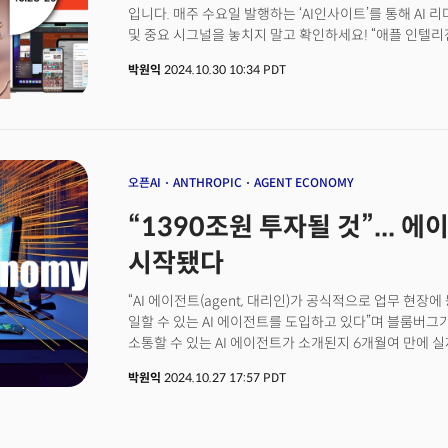
질문하는 능력, 정의한 문제를 언어로 표현해서 LLM(대규
입니다. 매주 수요일 발행하는 ‘AI인사이트’를 통해 AI 
rate in Korean search queries,” Lee said, noting tha
중요하다”며 “이런 과정을 통해 문제 해결 경험을 축적하면
및 중요 시그널을 놓치지 말고 확인하세요! “애플 인텔
ChatGPT and surpasses Perplexity in some areas. B
것”이라고 말했다.
시대의 시작입니다.”팀 쿡 애플 CEO는 28일(현지시각) 
features like auto-generated reports and persona
박원익
2024.10.30 10:34 PDT
등 강력한 새 기능으로 아이폰 및 맥에서 더 많은 작업을
aligning with the growing demand for hyper-person
말했습니다. 애플 인텔리전스는 AI 기술로 개인(B2C)
Future of Generative AIDuring a visit to Goover’s Si
있습니다. 내 정보를 활용해 나에게 도움을 주는 개인용 비서,
future of the AI industry. While generative AI tools
셈입니다. 애플의 참전으로 이런 흐름이 더 가속될 것이란 
speed, the Saltlux CEO emphasized that their ulti
분야는 이보다 더 빠르게 질주하고 있습니다. 비용 절감,
effectively they address real-world challenges.“AI 
때문에 그렇습니다. 이미 “에이전트 이코노미(economy
오픈AI
ANTHROPIC
AGENT ECONOMY
they’re becoming essential,” Lee said. “The organi
나옵니다.
combine problem-solving skills with AI capabilities w
“1390조원 투자될 것”... 
companies like Saltlux push the boundaries of what
challenge for users is clear: to harness these tools n
시작됐다
meaningful impact. Whether through search, persona
applications, AI’s transformative potential is only 
“AI 에이전트(agent, 대리인)가 공식적으로 업무 현장
the full interview between TheMiilk reporter Woni
일할 수 있는 AI 에이전트를 도입하고 있다”며 블룸버그가
Lee.
소통할 수 있는 AI 에이전트가 소개된지 6개월여 만에 실
적용되고 있다는 것이다. 오픈AI가 ‘스프링 업데이트’ 행
박원익
2024.10.27 17:57 PDT
‘사만다’처럼 사람과 소통할 수 있는 AI 에이전트를 공개한
14일 개최한 연례 개발자 컨퍼런스 ‘구글 I/O 2024’에
기억력까지 갖춘 ‘프로젝트 아스트라’를 공개한 바 있다.