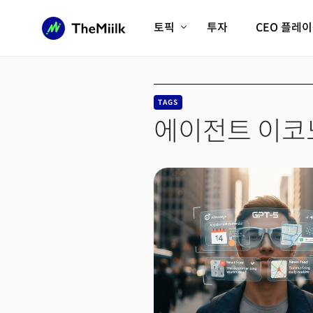
토픽
투자
CEO 플레
에이전틱AI시대
롱제비티/헬스케어
인프라/에너지
미국대전환
TAGS
피지컬AI/로봇
디지털자산
에이전트 이코
AX비즈니스혁명
미래 교육/직업
전체 기사 보기