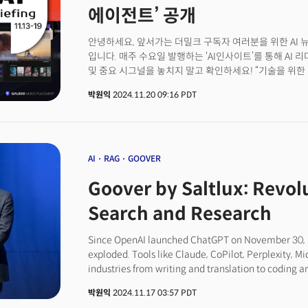
때문이다. 이 방식은 문자나 음성 기반의 훨씬 간편한 사용
에이전트’ 공개
기기 제어’, ‘훨씬 다양한 작업 요청’ 등의 확장성을 내포
안녕하세요, 앞서가는 더밀크 구독자 여러분을 위한 AI 
입니다. 매주 수요일 발행하는 ‘AI인사이트’를 통해 AI 
및 중요 시그널을 놓치지 말고 확인하세요! “기술을 위한
중요합니다.”사티아 나델라 마이크로소프트(이하 MS) C
박원익
2024.11.20 09:16 PDT
컨퍼런스 ‘이그나이트(Microsoft Ignite 2024)’에서
있다”며 이같이 말했습니다. ‘코파일럿(Copilot)’을 비
투자 성과(ROI)를 볼 수 있다는 것입니다. 24시간 작동하는
명의 상담원에 맞먹는 효과를 얻는 식입니다. 실제로 MS
새로운 AI 기반 기능, 제품들을 선보였습니다.
AI
RAG
GOOVER
Goover by Saltlux: Revolu
Search and Research
Since OpenAI launched ChatGPT on November 30, 20
exploded. Tools like Claude, CoPilot, Perplexity, M
industries from writing and translation to coding a
the question for individuals and businesses is cle
박원익
2024.11.17 03:57 PDT
personal competitiveness and organizational succe