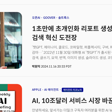
problems to create real value,” says Kyungil Lee, CE
company based in South Korea. Interview with TheMi
stressed that AI isn’t just a playground for experim
more than using prompts or tools—it’s about defin
오픈AI
GOOVER
솔트룩스
to solve them,” he explained.AI Literacy: Problem-S
1초만에 초개인화 리포트 생성..
according to Lee, starts with the ability to identify
able to ask specific questions and communicate th
검색 혁신 도전장
model) is critical,” he says. Lee points to SK Group’
for applying AI to real-world challenges. “Their ap
‘챗GPT, 제미나이, 클로드, 코파일럿, 퍼플렉시티, 구버,
and solving them with AI creates valuable use case
감마…’ 2022년 11월 30일 대화형 AI ‘챗GPT’가 출
key, Lee believes, lies in accumulating problem-so
검색, 글쓰기, 요약, 번역, 이미지 생성, 슬라이드 생성,
only sharpens your understanding of AI but also max
같이 새롭게 쏟아져 나오는 AI 도구를 어떻게 활용하면 좋
New Player in AI SearchSaltlux, under Lee’s leadersh
박원익
2024.11.16 20:33 PDT
높이고 조직의 성공을 이끌려면 어떤 접근법을 취해야 할
generative AI space with its latest offering, Goover
이끌고 있는 솔트룩스의 이경일 대표는 미국에서 진행한
Introduced in June through Saltlux’s U.S. subsidiary
AI를 사용해 보는 게 중요하다”고 강조했다. 단순 작업, 
what Lee calls a 'Re-Search', combining traditiona
정도로는 큰 효용을 얻기 어렵다는 것이다. “AI 리터러시(l
Available in both Korean and English, Goober’s ser
되고 있지만, 프롬프트 입력볍, AI 도구 사용법을 익히는 게
APPLE
AI 에이전트
에이전트 이코노미
platforms.What sets Goover apart? According to Lee,
활용하려면 자신이 가진 문제를 명확히 정의하고, 그 문제
proprietary LLM, called LUXIA, and its established e
AI, 10조달러 서비스 시장 
필요하다”고 밝혔다. 이 대표는 SK그룹이 추진 중인 ‘AI
technology. Goover navigates multilingual web in
사례로 언급했다. SK그룹이 AI 일방혁 캠페인을 통해 
subscription services, presenting users with preci
후 이를 AI로 해결, 사용 사례(use case)를 정립해 가
안녕하세요, 앞서가는 더밀크 구독자 여러분을 위한 AI 
sources.“In our own tests, Goober achieved a 98%