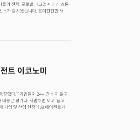
모 언어 모델), AI와 대화하는 능력이
리더들의 전략, 글로벌 테크업계 최신 흐름
t its performance rivals that of
 AI 기술의 효용을 극대화할 수 있을
리전스가 출시됐습니다. 흥미진진한 새
eyond search, Goover offers
“오늘부터 쓰기 도구, 발전된 대화형 시리
lized content recommendations,
 수행할 수 있다”며 이렇게
alized digital experiences.The
의 생산성을 향상하는데 초점을 맞추고
licon Valley HQ, Lee reflected on the
 AI 에이전트(agent, 대리인)인
 continue to evolve at breakneck
게 업계의 관측입니다. B2B(기업용)
mate success will hinge on how
 생산성 향상은 기업의 주요 화두이기
tools are no longer just helpful—
, 경제)가 시작됐다”는 관측까지
zations and individuals who can
ill lead in this era of disruption.”As
에이전트 이코노미
 generative AI can achieve, the
ot just for exploration but for
lization, or industry-specific
beginning to unfold.The following is
에 등장했다.”“기업들이 24시간 쉬지 않고
k Park and Saltlux Guber CEO Kyungil
 내놓은 평가다. 사람처럼 보고, 듣고,
제 기업 및 산업 현장에 AI 에이전트가
사를 열고 영화 그녀에 등장하는 AI
 게 5월 13일이었다. 구글은 하루 뒤
서 시각 및 음성 정보를 이해하며