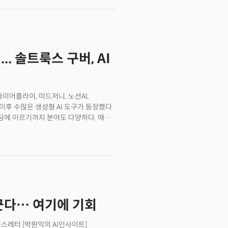
O of Saltlux, a leading generative AI
ilk during a visit to the U.S.,Lee
entation. “AI literacy is about much
ing clear problems and leveraging AI
olving in PracticeTrue AI literacy,
. 솔트룩스 구버, AI
 and articulate challenges. “Being
ose to an LLM (large language
s AI disruption initiative as a model
proach of defining practical problems
 파이어플라이, 미드저니, 노션AI,
s that others can learn from.”The
시된 이후 수많은 생성형 AI 도구가 등장했다.
lving experience. “This process not
 코딩에 이르기까지 분야도 다양하다. 매일
imizes its effectiveness,” he said.A
을까. 생성형 AI 기술로 개인의 경쟁력을
ip, is taking a step forward in the
까? 한국의 생성AI 기술과 시장을
, a search and research platform.
 더밀크와 인터뷰에서 “실제 문제 해결에
, the tool is designed to provide
혹은 재미 삼아 AI 도구를 테스트 해보는
l search with advanced AI insights.
iteracy, 활용 능력)가 중요한 키워드가
vice has also expanded to mobile
 전부는 아니다”라며 “AI를 100%
 it’s the combination of Saltlux’s
를 AI로 풀어봐야 한다. 이건 연습이
xpertise in vector search
바꾼다… 여기에 기회
 일방혁(일하는 방식의 혁신)’을 좋은
formation and even paid
실제 업무에서 해결해야 할 문제를 정의한
se answers and trustworthy
고 있다는 설명이다. 그는 “구체적으로
뉴스레터 [박원익의 AI인사이트]
 accuracy rate and a 97% recency