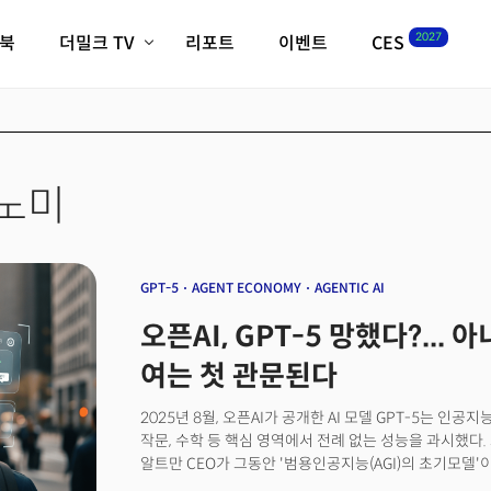
2027
이북
더밀크 TV
리포트
이벤트
CES
전체기사
K-웨이브
최신비디오
비디오
스타트업
혁신원정대
역사 및 개요
인자기(사람,돈,기술 이야기)
노미
필드 가이드
크리스의 뉴욕 시그널
CES2027 with TheM
더밀크 아카데미
GPT-5
AGENT ECONOMY
AGENTIC AI
더웨이브/트렌드쇼
오픈AI, GPT-5 망했다?... 
밸리토크
여는 첫 관문된다
2025년 8월, 오픈AI가 공개한 AI 모델 GPT-5는 인공
작문, 수학 등 핵심 영역에서 전례 없는 성능을 과시했다
알트만 CEO가 그동안 '범용인공지능(AGI)의 초기모델
모델의 '업데이트' 수준이어서 실망감이 컸고 일상적 질