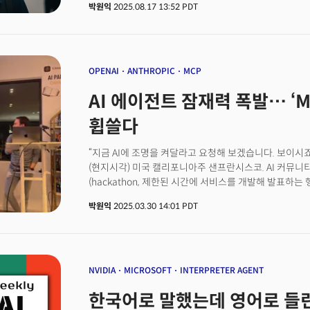
박원익
2025.08.17 13:52 PDT
변화가 크지 않다는 의견 때문이다. 그러나 이번 발표의 
있었다. GPT-5는 AI 챗봇을 넘어 인터넷의 차세대 관문
야심 찬 전략적 선언이다. 그 중심에는 ‘라우터(Router
잡고 있었다.
OPENAI
ANTHROPIC
MCP
AI 에이전트 잠재력 폭발… ‘
휩쓸다
“지금 AI에 조명을 켜달라고 요청해 보겠습니다. 보이시죠
(현지시각) 미국 캘리포니아주 샌프란시스코. AI 커뮤니티 
(hackathon, 제한된 시간에 서비스를 개발해 발표하
펼쳐졌다. MCP(Model Context Protocol, 모델 컨
박원익
2025.03.30 14:01 PDT
연결, AI 모델로 다양한 가전제품을 실시간 원격 제어하
제이콥 ‘프리스타일(Freestyle)’ CTO가 텍스트(text,
빨강색으로 바꾸고, 오븐을 가동해 온도를 설정하자 현장
프리스타일 CEO는 “AI가 코드를 실행해 다양한 일을 수
방식으로 애플 홈킷이 있는 어떤 집이든 제어할 수 있다
NVIDIA
MICROSOFT
INTERPRETER AGENT
애플 홈 앱으로 미리 설정된 기능을 작동하는 것과 완전
한국어로 말했는데 영어로 들린다
일반적으로 사용하는 자연어로 AI 모델에 요청하는 것만