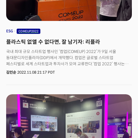
ESG
COMEUP2022
플라스틱 없앨 수 없다면, 잘 남기자: 리플라
국내 최대 규모 스타트업 행사인 ‘컴업(COMEUP) 2022’가 9일 서울
동대문디자인플라자(DDP)에서 개막했다. 컴업은 글로벌 스타트업
페스티벌로 세계 스타트업과 투자사가 모여 교류한다.‘컴업 2022’ 행사는
미국, 독일, 이탈리아, 베트남, 영국 등 19개국 250여명이
김인순
2022.11.08 21:17 PDT
참여하며, 스타트업을 주인공으로 한
컨퍼런스, 컴업스타즈, 오픈이노베이션, 부대행사 등 다양한 프로그램이
펼쳐진다.더밀크는 컴업2022 미디어 파트너로 참여했다. 스타트업 중 글로벌
성공 가능성이 높은 5곳을 소개한다.개인정보 보호와 AI 이미지 추출을
동시에: 딥핑소스세계관 공동창작 글쓰기로 IP 재활용: 우주문방구수익・
브랜드 가치 동시에 잡는 중고마켓 솔루션 : 마들렌메모리 비대면 원격 의료의
슈퍼앱 : 나만의닥터