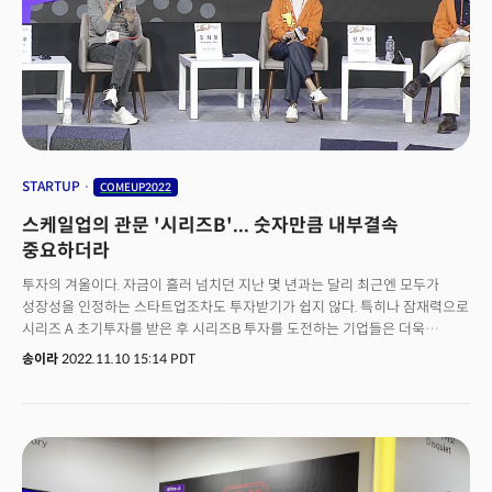
STARTUP
COMEUP2022
스케일업의 관문 '시리즈B'... 숫자만큼 내부결속
중요하더라
투자의 겨울이다. 자금이 흘러 넘치던 지난 몇 년과는 달리 최근엔 모두가
성장성을 인정하는 스타트업조차도 투자받기가 쉽지 않다. 특히나 잠재력으로
시리즈 A 초기투자를 받은 후 시리즈B 투자를 도전하는 기업들은 더욱
혹독하다. 단순한 성장성만으로는 더이상 투자자들을 설득시키기 어렵기
송이라
2022.11.10 15:14 PDT
때문이다. 이제는 잠재력을 실제 매출로 어떻게 이어질 수 있느냐에 답해야
하는게 시리즈B 기업들의 숙명이다. 거시 상황은 비단 투자를 받은
스타트업에게만 해당되는 이야기는 아니다. 사업 초기부터 흑자를 이루며
외부 투자를 전혀 받지 않은 스타트업도 사업이 확장될수록 겪는 도전은 크게
다르지 않다. 제품과 서비스를 더욱 뾰족하게 다듬으면서 확대된 조직과
공유하고 이들을 이끄는 것 또한 대표의 능력이다. 지난 10일 서울