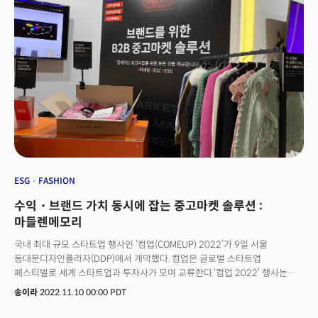
동대문디자인플라자(DDP)에서 열린 ‘컴업(COMEUP) 2022’ 컨퍼런스
이틀째 ‘우리에게 시리즈 B가 있을까?’의 주제의 패널로 나선 김희정 째깍악어
대표와 신재명 딜라이트룸 대표가 이러한 고민을 함께 나눴다.
ESG
FASHION
수익・브랜드 가치 동시에 잡는 중고마켓 솔루션 :
마들렌메모리
국내 최대 규모 스타트업 행사인 ‘컴업(COMEUP) 2022’가 9일 서울
동대문디자인플라자(DDP)에서 개막했다. 컴업은 글로벌 스타트업
페스티벌로 세계 스타트업과 투자사가 모여 교류한다.‘컴업 2022’ 행사는
미국, 독일, 이탈리아, 베트남, 영국 등 19개국 250여명이
송이라
2022.11.10 00:00 PDT
참여하며, 스타트업을 주인공으로 한
컨퍼런스, 컴업스타즈, 오픈이노베이션, 부대행사 등 다양한 프로그램이