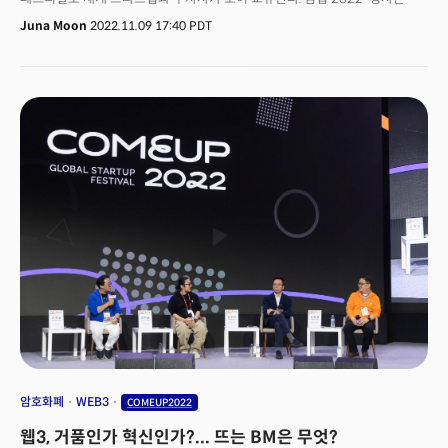
미국, 독일, 이탈리아, 베트남, 영국 등 19개국 250여명이
Juna Moon
2022.11.09 17:40 PDT
참여하며, 스타트업을 주인공으로 한
컨퍼런스, 컴업스타즈, 오픈이노베이션, 부대행사 등 다양한 프로그램이
펼쳐진다.더밀크는 컴업2022 미디어 파트너로 참여했다. 스타트업 중 글로벌
성공 가능성이 높은 5곳을 소개한다. 개인정보 보호와 AI 이미지 추출을
동시에: 딥핑소스플라스틱 없앨 수 없다면, 잘 남기자: 리플라수익・브랜드
가치 동시에 잡는 중고마켓 솔루션 : 마들렌메모리 비대면 원격 의료의 슈퍼앱
: 나만의닥터
암호화폐
WEB3
COMEUP2022
웹3, 거품인가 혁신인가?... 뜨는 BM은 무엇?