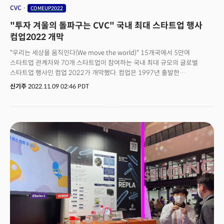
CVC
COMEUP2022
"투자 겨울의 돌파구는 CVC" 국내 최대 스타트업 행사
컴업2022 개막
"우리는 세상을 움직인다(We move the world)" 15개국에서 5만여
스타트업 관계자와 70개 스타트업이 참여하는 국내 최대 규모의 글로벌
스타트업 행사인 컴업 2022가 개막했다. 컴업은 1997년 출발한
벤처창업대전을 모태로 2019년부터 글로벌 스타트업 행사로 거듭났다. 올해
신기주
2022.11.09 02:46 PDT
4회째를 맞이했다. 올해부터 민관 협력운영에서 민간 주도형 행사로
리브랜딩했다. 미국의 테크크런치와 필란드의 슬러시와 포르투칼의 웹서밋,
프랑스의 비바 테크놀로지와 어깨를 나란히 하는 세계 5대 스타트업 행사로
도약하는 것이 목표다. 윤관석 국회 산업통상자원중소벤처기업위원회
위원장은 “스타트업은 일자리 창출과 미래 성장의 동력"이라며 “국회 역시
디지털 전환을 위해 다양한 관련법 계정을 준비하고 있고 컴업2022가 한국
스타트업 생태계 성장의 계기가 되기를 바란다”고 밝혔다. 노영호 의원은
“세상이 바뀌고 있다는 걸 알고는 있지만 컴업2022에 오니 세상의 변화를
주도하는 주체가 스타트업이라는 사실이 새삼 느껴진다”고 말했다. 최성진
코리아스타트업포럼 대표는 “올해는 컴업이 정부 주도에서 민간 주도의
프로그램으로 재탄생하는 첫해”라면서 컴업2022의 슬로건인 “위 무브 더
월드”를 외쳤다.