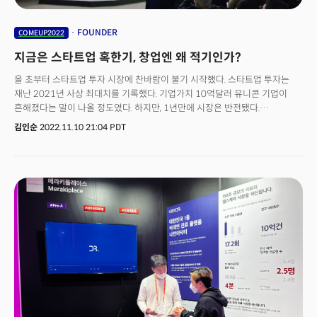
FOUNDER
COMEUP2022
지금은 스타트업 혹한기, 창업엔 왜 적기인가?
올 초부터 스타트업 투자 시장에 찬바람이 불기 시작했다. 스타트업 투자는
재난 2021년 사상 최대치를 기록했다. 기업가치 10억달러 유니콘 기업이
흔해졌다는 말이 나올 정도였다. 하지만, 1년만에 시장은 반전됐다.
인플레이션과 금리 인상, 지정학적 갈등 등 경제 불확실성이 커지며
김인순
2022.11.10 21:04 PDT
자본시장이 요동쳤다. 글로벌 VC 앤틀러의 마그너스 그라임랜드 대표는 11일
서울 동대문 DDP에서 열린 컴업2022에서 "투자 혹한기가 최고점을 지났다.
지금이 창업하기에 최적기다"고 주장했다. 마그너스 그라임랜드 대표는
차세대 기업을 발굴하고 투자하는 앤틀러의 창립자다. 그는 스웨덴 출신으로
하버드대를 졸업하고 맥킨지에서 일한 후 창업 전선에 뛰어들었다. 그는
아시아 최대 전자상거래 회사인 자로라(Zalora)를 공동 설립했다. 자로라는
글로벌패션그룹(GFG)에 인수됐다. 그는 자로라 엑싯(Exit) 후 앤틀러를
창업했다. 이 회사는 6대륙에 600개 이상 스타트업에 투자했다.