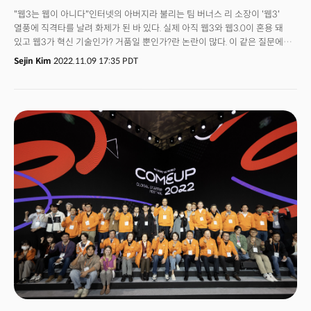
"웹3는 웹이 아니다"인터넷의 아버지라 불리는 팀 버너스 리 소장이 '웹3'
열풍에 직격타를 날려 화제가 된 바 있다. 실제 아직 웹3와 웹3.0이 혼용 돼
있고 웹3가 혁신 기술인가? 거품일 뿐인가?란 논란이 많다. 이 같은 질문에
한국의 전문가들이 모여 토론을 펼쳤다. 지난 9일 서울 동대문디자인플라자
Sejin Kim
2022.11.09 17:35 PDT
(DDP)에서 열린 '컴업(COMEUP) 2022' 컨퍼런스에서 ‘웹3, 세상을 바꿀
기술인가? 거품일 뿐인가?’의 패널토론에서 웹3 전문가들은 "웹3와 웹3.0이
혼용되지만 그 뜻이 점차 수렴되고 있다"는데 뜻을 모았다. 또 웹3를 활용한
비즈니스 모델로 '커뮤니티와 현실활동을 연계한 서비스'를 꼽았다. 기존 금융,
게임 등 분야에서 탈중앙이라는 시스템을 이식하고 이용자들이 사용하기 쉽게
만들어주는 인프라 서비스들이 주목받을 것이란 설명이다.세션에서는 손재권
더밀크 대표 진행으로 김지윤 디에스알브이(DSRV) 대표, 김승주 고려대학교
정보보호대학원 교수, 노희섭 웰컴벤처스 대표가 참석했다. 김지윤 대표는
블록체인 운영을 지원하는 검증인(밸리데이터)과 개발자를 위한 노드 서비스
등을 제공하는 블록체인∙암호화폐 인프라 기업 DSRV를 창업했다. 김승주
교수는 한국인터넷진흥원(KISA)에서 암호기술팀장과 IT보안평가팀장으로
근무한 암호보안 전문가다. 노희섭 대표는 KT넥스알 본부장, 신세계I&C TF
총괄팀장을 거쳐 제주도 정보화담당관, 제주도 미래전략국장을 역임하는 등
민간과 공공 부문에서 경력을 쌓은 투자 전문가다.