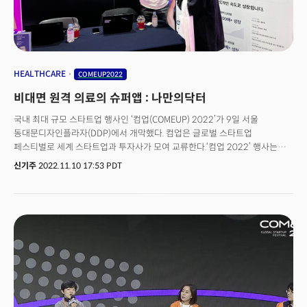
HEALTHCARE
COMEUP2022
비대면 원격 의료의 슈퍼앱 : 나만의닥터
국내 최대 규모 스타트업 행사인 ‘컴업(COMEUP) 2022’가 9일 서울
동대문디자인플라자(DDP)에서 개막했다. 컴업은 글로벌 스타트업
페스티벌로 세계 스타트업과 투자사가 모여 교류한다.‘컴업 2022’ 행사는
미국, 독일, 이탈리아, 베트남, 영국 등 19개국 250여명이
신기주
2022.11.10 17:53 PDT
참여하며, 스타트업을 주인공으로 한
컨퍼런스, 컴업스타즈, 오픈이노베이션, 부대행사 등 다양한 프로그램이
펼쳐진다.더밀크는 컴업2022 미디어 파트너로 참여했다. 스타트업 중 글로벌
성공 가능성이 높은 5곳을 소개한다.개인정보 보호와 AI 이미지 추출을
동시에: 딥핑소스플라스틱 없앨 수 없다면, 잘 남기자: 리플라세계관 공동창작
글쓰기로 IP 재활용: 우주문방구수익・브랜드 가치 동시에 잡는 중고마켓
솔루션 : 마들렌메모리