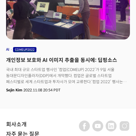
AI
COMEUP2022
개인정보 보호와 AI 이미지 추출을 동시에: 딥핑소스
국내 최대 규모 스타트업 행사인 ‘컴업(COMEUP) 2022’가 9일 서울
동대문디자인플라자(DDP)에서 개막했다. 컴업은 글로벌 스타트업
페스티벌로 세계 스타트업과 투자사가 모여 교류한다.‘컴업 2022’ 행사는
미국, 독일, 이탈리아, 베트남, 영국 등 19개국 250여명이
Sejin Kim
2022.11.08 20:54 PDT
참여하며, 스타트업을 주인공으로 한
컨퍼런스, 컴업스타즈, 오픈이노베이션, 부대행사 등 다양한 프로그램이
펼쳐진다.더밀크는 컴업2022 미디어 파트너로 참여했다. 스타트업 중 글로벌
성공 가능성이 높은 5곳을 소개한다.플라스틱 없앨 수 없다면, 잘 남기자:
리플라세계관 공동창작 글쓰기로 IP 재활용: 우주문방구수익・브랜드 가치
회사소개
동시에 잡는 중고마켓 솔루션 : 마들렌메모리 비대면 원격 의료의 슈퍼앱 :
나만의닥터
자주 묻는 질문