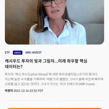
ETF
ARK INVEST
ARKK
캐시우드 투자의 빛과 그림자...미래 좌우할 핵심
데이터는?
투자자 ‘캐시 우드(Cathie Wood)’에 대한 파이낸셜타임스(FT)의 평가다.
지난해 높은 수익률을 기록하며 ‘여왕’으로 불렸던 그녀가 올해 부진에 빠지며
신뢰를 잃고 있다는 것이다. 그녀가 이끄는 ‘아크 인베스트(ARK Invest,
법인명: ARK Investment Management LLC)’는 테슬라를 비롯한 혁신 성장
박원익
2021.12.16 22:52 PDT
기업에 집중 투자하는 공격적인 전략으로 월가와 개인 투자자들의 큰 주목을
받아왔다.‘미국형님’ 데이비드 리 테일러투자자문그룹 최고투자책임자(CIO)
는 “개인투자자가 아크 인베스트처럼 성장주에만 투자하는 방식을 따르는
것은 매우 위험하다”며 “대형주, 가치주 중심으로 안정적인 포트폴리오를