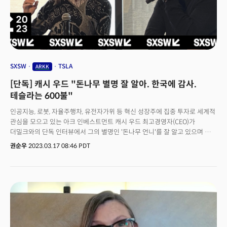
SXSW
TSLA
ARKK
[단독] 캐시 우드 "돈나무 별명 잘 알아. 한국에 감사.
테슬라는 600불"
인공지능, 로봇, 자율주행차, 유전자가위 등 혁신 성장주에 집중 투자로 세계적
관심을 모으고 있는 아크 인베스트먼트 캐시 우드 최고경영자(CEO)가
더밀크와의 단독 인터뷰에서 그의 별명인 '돈나무 언니'를 잘 알고 있으며 한국
투자자들이 혁신을 잘 이해하고 있다고 평가했다. 한국의 산업으로는 '배터리',
권순우
2023.03.17 08:46 PDT
기업으로는 '툴젠'을 눈여겨보고 있다고 말했다.캐시 우드 CEO는 지난 13일
(현지시간) 텍사스주 오스틴에서 열린 SXSW2023 '아크 인베스트
이벤트'에서 "돈나무 언니(Moneytree Sister)라는 별명을 잘 알고 있다"며
"한국은 혁신(Innovation) DNA를 갖춘 나라다. 한국의 툴젠 같은 기업이나
EV 배터리 업계의 혁신을 흥미롭게 지켜보고 있다"고 말했다.