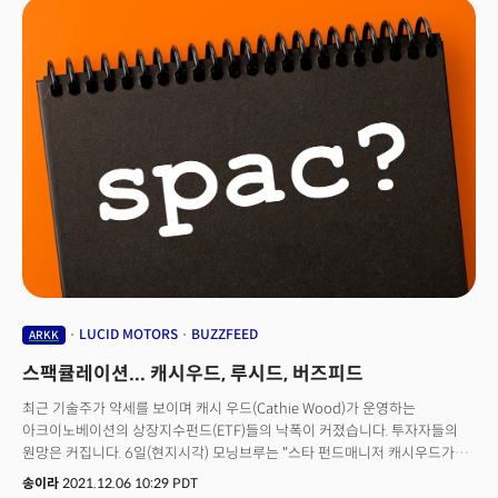
만들어야 한다”고 지적했다.
LUCID MOTORS
BUZZFEED
ARKK
스팩큘레이션... 캐시우드, 루시드, 버즈피드
최근 기술주가 약세를 보이며 캐시 우드(Cathie Wood)가 운영하는
아크이노베이션의 상장지수펀드(ETF)들의 낙폭이 커졌습니다. 투자자들의
원망은 커집니다. 6일(현지시각) 모닝브루는 "스타 펀드매니저 캐시우드가
(선택한) 대다수의 주식들이 약세장에 진입했다"고 전했습니다. 우드의 대표
송이라
2021.12.06 10:29 PDT
펀드인 아크이노베이션 ETF(티커:ARKK)는 올들어 25% 하락했습니다. 같은