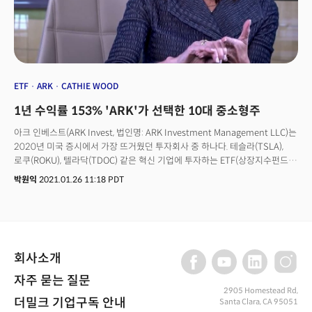
ETF
ARK
CATHIE WOOD
1년 수익률 153% 'ARK'가 선택한 10대 중소형주
아크 인베스트(ARK Invest, 법인명: ARK Investment Management LLC)는
2020년 미국 증시에서 가장 뜨거웠던 투자회사 중 하나다. 테슬라(TSLA),
로쿠(ROKU), 텔라닥(TDOC) 같은 혁신 기업에 투자하는 ETF(상장지수펀드)
를 운용해 놀라운 수익률을 기록했기 때문이다.아크 인베스트는 지난해
박원익
2021.01.26 11:18 PDT
152.8% 상승한 대표 ETF ‘ARK INNOVATION ETF(ARKK)’를 비롯해 △
자율주행 기술&로봇(ARKQ) △다음 세대 인터넷(ARKW) △유전체 혁명
(ARKG) △핀테크(ARKF) 등 다양한 분야에 집중 투자하는 ETF를 운용 중이다.
가장 성과가 좋았던 ARKG의 경우 작년 한 해 동안에만 가격이 180.55%
올랐다.
회사소개
자주 묻는 질문
2905 Homestead Rd,
더밀크 기업구독 안내
Santa Clara, CA 95051