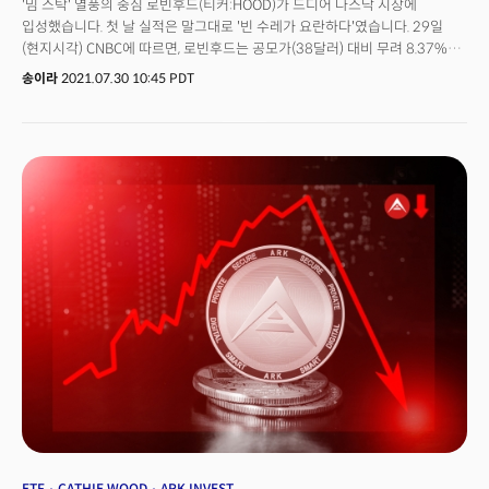
'밈 스탁' 열풍의 중심 로빈후드(티커:HOOD)가 드디어 나스닥 시장에
입성했습니다. 첫 날 실적은 말그대로 '빈 수레가 요란하다'였습니다. 29일
(현지시각) CNBC에 따르면, 로빈후드는 공모가(38달러) 대비 무려 8.37%
하락한 34.82달러에 거래를 마쳤습니다. 희망 공모가인 38~42달러의
송이라
2021.07.30 10:45 PDT
최하단인 38달러로 책정됐는데도 주가는 곤두박질친 것입니다. 비슷한
규모의 기업의 IPO 당일 성적으로는 꼴찌입니다. 이튿날인 30일 현재(미 동부
기준 1시8분) 장중 4% 이상 반등에 성공, 36달러선에 거래 중입니다.
시장에서는 35%의 물량을 개인 투자자에게 할당한 점과 경영진의 거버넌스
이슈를 첫 날 급락 요인으로 지목하고 있습니다.👉투자자들의 실망감에도
아랑곳하지 않고 상장하자마자 로빈후드에 베팅한 펀드가 있었는데요. 바로
캐시 우드가 이끄는 아크이노베이션펀드(ARKK)입니다. ARKK는 상장 첫 날
130만주에 달하는 로빈후드 주식을 매입, 이날 종가 기준으로 총
4500만달러 이상의 지분을 갖게 됐습니다. 블룸버그 인텔리젼스의 ETF
애널리스트 에릭 발추나스(Eric Balchunas)는 "최근 캐시 우드는 큰 수익이
난 종목을 팔고 루저 종목을 매일 소량 매입하고 있다"고 전했습니다. 그녀는
2주 전까지만 해도 스트리밍 업체 로쿠(Roku)를 톱픽으로 지목했는데요.
최근 한 달 내내 로쿠 지분을 정리 중인 것으로 나타났습니다. 과연 로빈후드를
향한 아크의 베팅이 성공할 수 있을지 지켜봐야겠습니다.
ETF
CATHIE WOOD
ARK INVEST