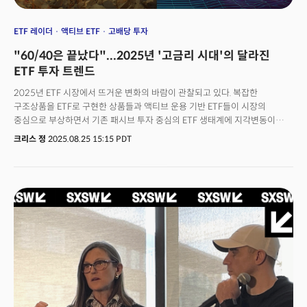
ETF 레이더
액티브 ETF
고배당 투자
"60/40은 끝났다"...2025년 '고금리 시대'의 달라진
ETF 투자 트렌드
2025년 ETF 시장에서 뜨거운 변화의 바람이 관찰되고 있다. 복잡한
구조상품을 ETF로 구현한 상품들과 액티브 운용 기반 ETF들이 시장의
중심으로 부상하면서 기존 패시브 투자 중심의 ETF 생태계에 지각변동이
일어나고 있는 것이다.칼라모스 자동조기상환 인컴 ETF(CAIE)는 출시 2개월
크리스 정
2025.08.25 15:15 PDT
만에 1억 3500만 달러를 유치하며 연 14.7% 예상 수익률을 제시했다.
JP모건의 액티브 하이일드 ETF(JPHY)는 출시 첫날 20억 달러 유입을 기록해
역대 최대 규모의 액티브 ETF 출시 사례가 됐다. 특히 패시브 투자의
상징이었던 뱅가드가 액티브 주식 선별 ETF 출시를 예고한 것은 업계 전반의
방향이 패시브에서 액티브로 전환되고 있음을 시사하는 신호로 평가된다.
이러한 변화의 배경에는 거시경제적 구조 변화가 자리하고 있다. 미국
기준금리가 5% 수준에서 장기 고착될 가능성이 높아지면서 전통적인
안전자산으로는 실질 수익률 확보가 어려워졌기 때문이다. 동시에 주식시장은
빅테크 7개 기업 중심의 극도로 편중된 구조를 보이고 있어 투자자들은
새로운 수익원과 정교한 리스크 관리 방법을 모색해야 하는 상황에 직면했다.