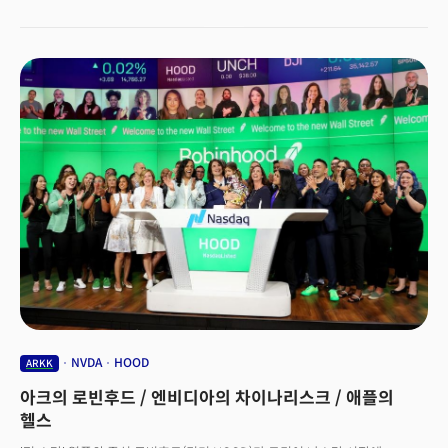
기간 S&P500 지수가 21% 상승한 것과 대조적입니다.우드가 픽한
대표종목인 로빈후드는 52주 최고가 대비 74% 급락했고 드래프트킹은
62%, 줌 60%, 로쿠 58%, 트위터 48% 각각 하락했습니다. 우드는 인공지능
(AI)과 블록체인, 로봇공학 등 분야에서 파괴적인 기술 회사에 베팅하는
것으로 잘 알려져 있는데요. 지난해 아크이노베이션 ETF의 수익률이 149%
였던 데 반해 올해는 수익률이 곤두박질치고 있습니다. 👉 성장 기대만큼
변동성 크다는 것 알아야 펀더멘털이 아닌 성장성에 기대 몸값이 상승한
성장주들은 변동성이 클 수밖에 없습니다. 특히 기준금리 인상은 이들에겐 큰
악재인지라 우드의 ETF들이 올해 부진한 실적을 거둔 건 어찌보면 당연한
결과입니다. 최근 찰리 멍거(Charlie Munger) 버크셔 해서웨이 부회장은
"기술에 대한 거품이 닷컴 버블 때보다 더 심각한 수준(Even Crazier than
Dotcom Bust)"라며 우려하기도 했는데요. 우드는 지금의 하락장에도
꿋꿋하게 자신의 투자방식이 타당하며 시장이 장기적으로 자신의 전략을
입증할 것이라고 주장하고 있습니다. 그녀의 말대로 향후 5년간 자신의
포트폴리오 가치가 4배가 될 수 있을까요? 시장이 어떠한 답을 내놓을지
주목됩니다.
NVDA
HOOD
ARKK
아크의 로빈후드 / 엔비디아의 차이나리스크 / 애플의
헬스