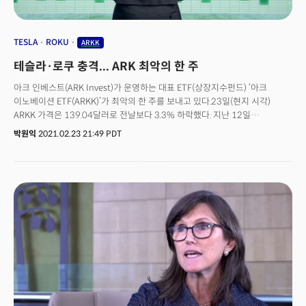
종목들은 대부분 애널리스트들이 위험성이 크거나 홀드, 셀 의견을 낸
종목이다. 리 CIO는 "과연 누구를 위한 이노베이션인지 묻고 싶다"며 "ETF는
변동성을 줄여 지수보다 조금 상회하는 수익률을 올리는게 목적인 펀든데
TESLA
ROKU
ARKK
이렇게 변동성이 크면 ETF를 하는 의미가 없다"고 지적했다.
테슬라·로쿠 충격... ARK 최악의 한 주
아크 인베스트(ARK Invest)가 운영하는 대표 ETF(상장지수펀드) ‘아크
이노베이션 ETF(ARKK)’가 최악의 한 주를 보내고 있다.23일(현지 시각)
ARKK 가격은 139.04달러로 전날보다 3.3% 하락했다. 지난 12일
156.58달러로 고점을 찍은 후 하락세를 거듭하며 11.2% 떨어졌다. 14.5%
박원익
2021.02.23 21:49 PDT
가량 하락했던 작년 9월 조정 이후 최대 낙폭으로 기록될 전망이다.