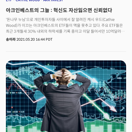
아크인베스트의 그늘 : 혁신도 자산잃으면 신뢰없다
'돈나무 누님'으로 개인투자자들 사이에서 잘 알려진 캐시 우드(Cathie
Wood)가 이끄는 아크인베스트의 ETF들이 맥을 못추고 있다. 주요 ETF들은
최근 3개월새 30% 내외의 하락세를 기록 중이고 이달 들어서만 10억달러
이상 대규모 자금이 썰물처럼 빠져 나가는 모습이다. '미국형님' 데이비드 리
송이라
2021.05.20 16:44 PDT
테일러투자자문그룹 최고투자책임자(CIO)는 "개인투자자들이
아크인베스트의 편입종목을 투자하기는 위험성이 매우 크다"며 "아크가
외치는 이노베이션도 고객자산의 3분의 1 이상을 잃게 한다면 무책임한
것이다"고 지적했다. 아크 이노베이션 ETF(티커:ARKK)는 올해 1월에만
82억달러가 유입돼 뱅가드에 이어 2위를 기록했고 운용자산은 지난해 대비
10배 가까이 증가할 정도로 인기를 끌었다. 하지만 기술주 위주의 약세장이
이어지고 시장이 일부 조정을 받으며 이달에만 ARKK에서 11억달러가
유출됐고 아크인베스트가 운용하는 5개 ETF 역시 5월 들어서만 20억달러가
빠져나갔다. ARKK의 최근 3개월간 수익률은 -30.3%에 달한다. ARKK의 보유
종목은 테슬라(TSLA), 엔비디아(NVDA), 넷플릭스(NFLX), 팔란티어(PLTR)
등이다. 최근 텐센트(TCEHY), 바이두(BIDU), 랜딩트리(TREE),
덜모피셔사이언티픽(TMO), 크라우드스트라이크(CRWD), 마켓액세스(MKTX)
등을 매도했다. 리 CIO는 "텐센트나 바이두는 진작 팔았어야 하는 것을
이제와서 팔았고 렌딩트리, 마켓액세스 등 아직 보유해도 좋은데 매도한
것들도 있다"고 설명했다. 그는 ARKK와 ARKG, ARKF가 매수한 종목에
대해서도 "무리수를 두는 것 같다"고 평가했다. 아콜레이드(ACCD)를 제외한