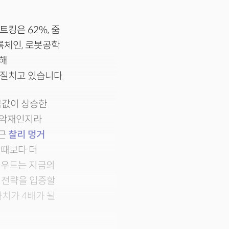
킹은 62%, 줌
블록체인, 로봇공학
난해
박질치고 있습니다.
몸값이 상승한
 악재인지라
최근
찰리 멍거
블 때보다 더
요. 우드는 지금의
 전략을 입증할
치가 4배가 될