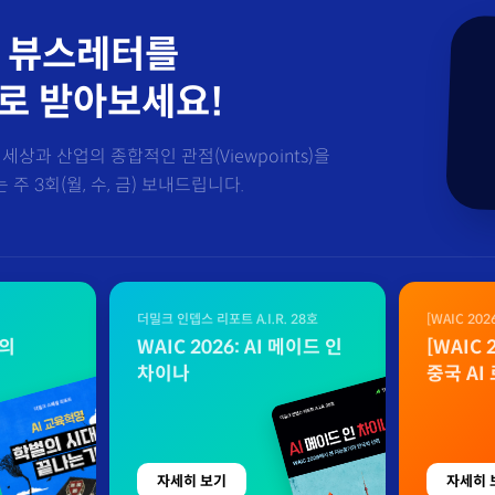
 뷰스레터를
로 받아보세요!
세상과 산업의 종합적인 관점(Viewpoints)을
주 3회(월, 수, 금) 보내드립니다.
더밀크 인뎁스 리포트 A.I.R. 28호
[WAIC 20
자료
벌의
WAIC 2026: AI 메이드 인
[WAIC
차이나
중국 AI
자세히 보기
자세히 