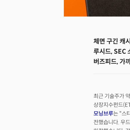
체면 구긴 캐시
루시드, SEC
버즈피드, 가까
최근 기술주가 약
상장지수펀드(ET
모닝브루
는 "스
전했습니다. 우드