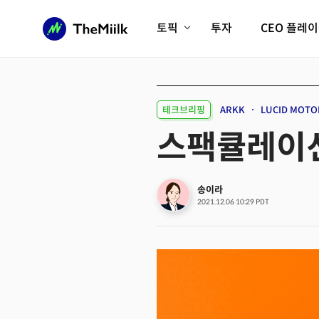
토픽
투자
CEO 플레
에이전틱AI시대
롱제비티/헬스케어
인프라/에너지
미국대전환
테크브리핑
ARKK
LUCID MOTO
피지컬AI/로봇
디지털자산
스팩큘레이션.
AX비즈니스혁명
미래 교육/직업
전체 기사 보기
송이라
2021.12.06 10:29 PDT