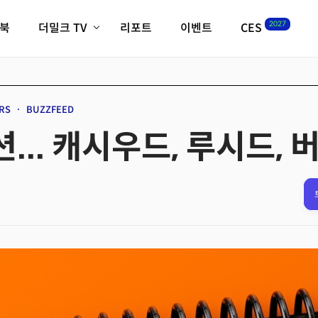
2027
이북
더밀크 TV
리포트
이벤트
CES
전체기사
K-웨이브
최신비디오
비디오
스타트업
혁신원정대
역사 및 개요
RS
BUZZFEED
인자기(사람,돈,기술 이야기)
.. 캐시우드, 루시드,
필드 가이드
크리스의 뉴욕 시그널
CES2027 with TheM
더밀크 아카데미
더웨이브/트렌드쇼
밸리토크