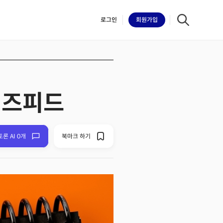
로그인
회원
가입
 버즈피드
iilk
토론 AI 0개
북마크 하기