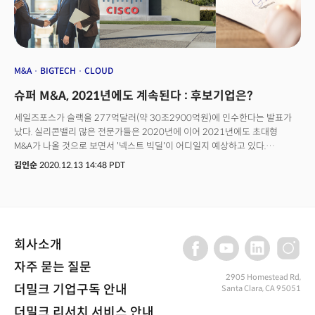
M&A
BIGTECH
CLOUD
슈퍼 M&A, 2021년에도 계속된다 : 후보기업은?
세일즈포스가 슬랙을 277억달러(약 30조2900억원)에 인수한다는 발표가
났다. 실리콘밸리 많은 전문가들은 2020년에 이어 2021년에도 초대형
M&A가 나올 것으로 보면서 '넥스트 빅딜'이 어디일지 예상하고 있다.
디인포메이션은 세일즈포스의 슬랙 인수가 엔터프라이즈 소프트웨어 M&A
김인순
2020.12.13 14:48 PDT
시장에 큰 신호탄이라고 보도했다. 물망에 올라 있는 드롭박스(Dorpbox),
박스(Box), 몽고DB(MongoDB) 등이다. 🎯 2021년, M&A 빅딜은 계속된다.
회계컨설팅기업 PwC는 코로나19 이후 장기적 가치를 창출하려는 기업이
인수 목표를 찾기 시작했다고 분석했다. 지금이 M&A 하기에는 더할나위없이
좋은 시기다. 팬데믹으로 시장 변동성이 높아지며 거래 가격이 매력적이다.
회사소개
이자율이 사상 최저 수준으로 내려가 거래 자금 조달에 필요한 차입금도 그
어느 때보다 저렴하다. 실제 레피니티브(Refinitiv) 데이터에 따르면 2020년
자주 묻는 질문
7월과 8월에 발표된 M&A 합산 가치는 2600억 달러에 달했다. 이는 5년 만에
2905 Homestead Rd,
가장 높은 수준이다. 특히 8월에 50억 달러 이상되는 거래가 9건이나 있었다.
더밀크 기업구독 안내
Santa Clara, CA 95051
이는 1999년 이후 가장 많다. 세일즈포스와 슬랙, AMD와 자일링스 등 기술
더밀크 리서치 서비스 안내
부문이 거래를 주도했다.디인포메이션은 은행가, 투자자, 기술 업계 임원을