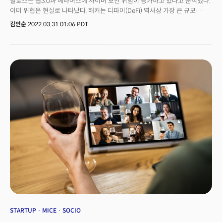
탈로스는 웹3.0과 메타버스에 사이버 보안 위험이 증가하고 있다고 분석했다.
이미 위협은 현실로 나타났다. 해커는 디파이(DeFi) 역사상 가장 큰 규모
해킹에 성공했다. 인기 게임인 엑시 인피니티(Axie Infinity)와 관련된 로닌
김인순
2022.03.31 01:06 PDT
(Ronin) 블록체인에서 6억 달러 이상의 토큰(Ethereum 및 USDC)을 훔쳤다.
인터넷 기술은 빠르게 변화 발전하고 웹은 1.0, 2.0을 넘어 3.0까지 진화하고
있다. 웹3.0은 여전히 모호한 용어다. 웹3.0은 암호화폐, 블록체인, 분산 응용
프로그램, 분산 파일 저장소에 의해 주도된다. 웹 3.0에는 가상의 공간에서
검색, 쇼핑, 게임, 비즈니스를 할 수 있는 '메타버스'도 포함된다. 메타버스는
차세대 소셜 미디어로 발전할 가능성이 크다. 메타버스에서 ID는 암호화폐
지갑과 연결되기도 한다. 사용자의 암호화폐 지갑은 디지털 자산이 저장된
곳이다. 암호화폐는 이미 3억 명 이상의 사용자를 보유했다. 시가 총액은
수조달러에 달한다. 돈이 몰리는 곳에 항상 따라다니는 그림자는 바로 사이버
범죄자다.
STARTUP
MICE
SOCIO