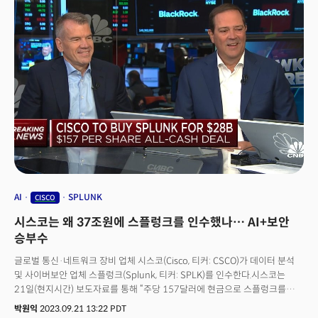
AI
SPLUNK
CISCO
시스코는 왜 37조원에 스플렁크를 인수했나… AI+보안
승부수
글로벌 통신·네트워크 장비 업체 시스코(Cisco, 티커: CSCO)가 데이터 분석
및 사이버보안 업체 스플렁크(Splunk, 티커: SPLK)를 인수한다.시스코는
21일(현지시간) 보도자료를 통해 “주당 157달러에 현금으로 스플렁크를
인수한다”고 밝혔다. 발행주식수로 계산하면 총 280억달러(약
박원익
2023.09.21 13:22 PDT
37조5000억원) 규모다. 전일 종가 119.59달러 대비 31%의 프리미엄(웃돈)