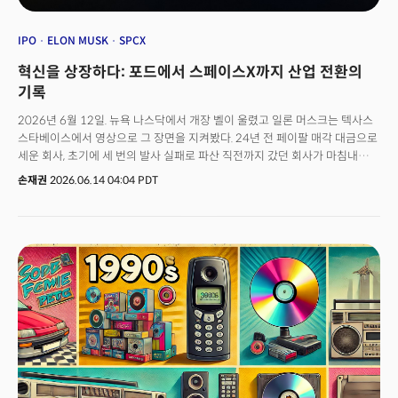
IPO
ELON MUSK
SPCX
혁신을 상장하다: 포드에서 스페이스X까지 산업 전환의
기록
2026년 6월 12일. 뉴욕 나스닥에서 개장 벨이 울렸고 일론 머스크는 텍사스
스타베이스에서 영상으로 그 장면을 지켜봤다. 24년 전 페이팔 매각 대금으로
세운 회사, 초기에 세 번의 발사 실패로 파산 직전까지 갔던 회사가 마침내
상장에 성공했다.스페이스X는 단순한 로켓 회사가 아니었다. 이 회사의 사명은
손재권
2026.06.14 04:04 PDT
‘인류를 다행성 종으로 만드는 것’이었다. 상장 첫날 시총 2조1000억달러로
마감, 브로드컴과 테슬라를 제치고 단숨에 미국에서 일곱번째로 비싼
상장사가 됐다. 머스크는 약 1조 2,600억 달러의 순자산으로 세계 최초의 1조
달러 자산가가 됐다.👉 스페이스X, 시총 7위·머스크 조만장자 등극… “인간
폰지 사기” 비판도