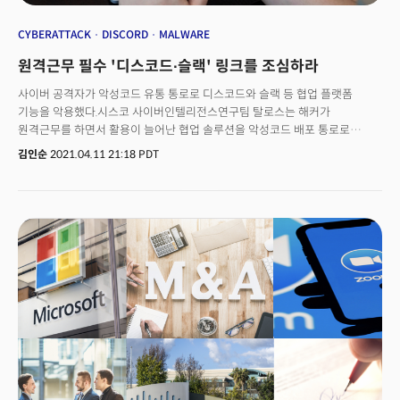
CYBERATTACK
DISCORD
MALWARE
원격근무 필수 '디스코드∙슬랙' 링크를 조심하라
사이버 공격자가 악성코드 유통 통로로 디스코드와 슬랙 등 협업 플랫폼
기능을 악용했다.시스코 사이버인텔리전스연구팀 탈로스는 해커가
원격근무를 하면서 활용이 늘어난 협업 솔루션을 악성코드 배포 통로로
악용하고 있다고 분석했다. 악성코드 검색 서비스인 '바이러스토털'에서
김인순
2021.04.11 21:18 PDT
검색된 디스코드 관련 악성코드가 2만 개에 달했다. 기업은 지난해 코로나19
팬데믹으로 원격근무로 전환했다. 직원간 원활한 업무를 위해 디스코드와
슬랙 등 새로운 대화형 커뮤니케이션 의존도가 증가했다. 사이버 공격자는 이
틈을 놓치지 않고 협업 플랫폼의 정상적인 기능을 활용해 악성코드와
랜섬웨어를 배포하는데 열을 올렸다.