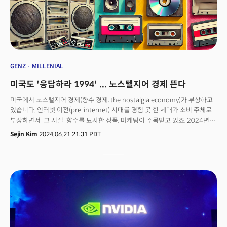
GENZ
MILLENIAL
미국도 '응답하라 1994' ... 노스텔지어 경제 뜬다
미국에서 노스탤지어 경제(향수 경제, the nostalgia economy)가 부상하고
있습니다. 인터넷 이전(pre-internet) 시대를 경험 못 한 세대가 소비 주체로
부상하면서 '그 시절' 향수를 묘사한 상품, 마케팅이 주목받고 있죠. 2024년
악시오스와 해리스폴이 진행한 기업평판 조사에서 소니, 마텔이 상위권을
Sejin Kim
2024.06.21 21:31 PDT
차지했습니다. 소니는 2년 연속 100대 기업 중 4위를, 마텔은 UPS와
제너럴일렉트릭에 이어 25위를 차지했죠. 마텔은 지난해 여름 개봉한 그레타
거윅 감독의 영화 바비 흥행 성공에 힘입어 처음으로 순위권에 진입했습니다.
영화 바비는 1950년대 바비 인형을 현대적인 관점에서 재해석해 호응을
얻었습니다. 바비는 2023년 미국에서 14억5000만달러 수익을 올리며 당해
최고 수익을 올린 영화가 됐죠. 2위 영화는 슈퍼 마리오 브라더스였습니다.
소니는 플레이스테이션 플러스 클라우드 서비스로 PS4, Ps5에서
플레이스테이션 초기 버전의 클래식 게임을 제공해 호응을 얻었죠.