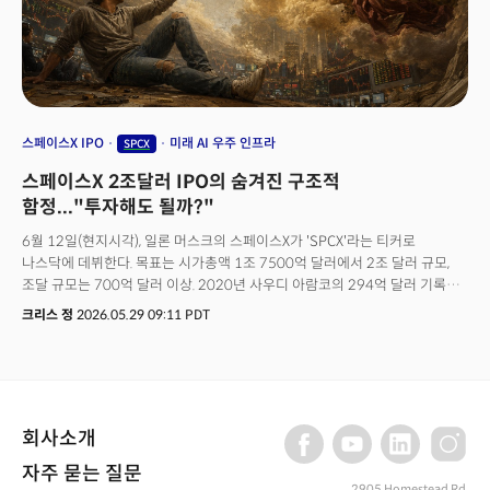
스페이스X IPO
미래 AI 우주 인프라
SPCX
스페이스X 2조달러 IPO의 숨겨진 구조적
함정..."투자해도 될까?"
6월 12일(현지시각), 일론 머스크의 스페이스X가 'SPCX'라는 티커로
나스닥에 데뷔한다. 목표는 시가총액 1조 7500억 달러에서 2조 달러 규모,
조달 규모는 700억 달러 이상. 2020년 사우디 아람코의 294억 달러 기록을
두 배가 넘게 갈아치우는 사상 최대 규모의 기업공개(IPO) 이벤트다. 말
크리스 정
2026.05.29 09:11 PDT
그대로 '역사적 이벤트'다. 하지만 월가의 유력 미디어인 배런스는 전혀 다른
해석을 제시했다. 스페이스X IPO가 개인 투자자들에게 투자 기회인가, 아니면
"사모 자본(Private Capital)이 공적 자본(Public Capital)에게 짐을 떠넘기는
거대한 환승 이벤트인가"라는 점이다. 가치 창출의 대부분이 비상장 단계에서
끝나고 일반 투자자는 그 정점에서 가장 비싼 가격에 입장권을 받아 드는
회사소개
시스템. 스페이스X IPO의 본질은 바로 여기에 있다.
자주 묻는 질문
2905 Homestead Rd,