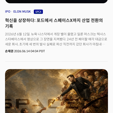
IPO
ELON MUSK
SPCX
혁신을 상장하다: 포드에서 스페이스X까지 산업 전환의
기록
2026년 6월 12일. 뉴욕 나스닥에서 개장 벨이 울렸고 일론 머스크는 텍사스
스타베이스에서 영상으로 그 장면을 지켜봤다. 24년 전 페이팔 매각 대금으로
세운 회사, 초기에 세 번의 발사 실패로 파산 직전까지 갔던 회사가 마침내
상장에 성공했다.스페이스X는 단순한 로켓 회사가 아니었다. 이 회사의 사명은
손재권
2026.06.14 04:04 PDT
‘인류를 다행성 종으로 만드는 것’이었다. 상장 첫날 시총 2조1000억달러로
마감, 브로드컴과 테슬라를 제치고 단숨에 미국에서 일곱번째로 비싼
상장사가 됐다. 머스크는 약 1조 2,600억 달러의 순자산으로 세계 최초의 1조
달러 자산가가 됐다.👉 스페이스X, 시총 7위·머스크 조만장자 등극… “인간
폰지 사기” 비판도