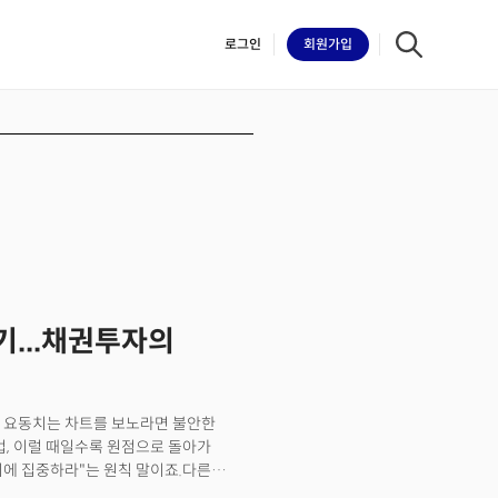
로그인
회원
가입
iilk
기...채권투자의
 요동치는 차트를 보노라면 불안한
법, 이럴 때일수록 원점으로 돌아가
에 집중하라"는 원칙 말이죠.다른
이겨내는 해법이 될 것입니다. 이런