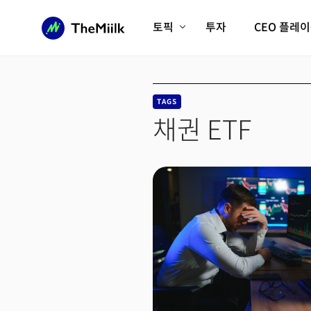
토픽
투자
CEO 플레
에이전틱AI시대
롱제비티/헬스케어
인프라/에너지
미국대전환
TAGS
피지컬AI/로봇
디지털자산
채권 ETF
AX비즈니스혁명
미래 교육/직업
전체 기사 보기