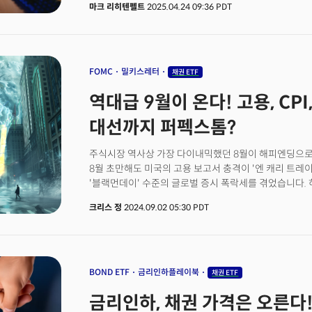
마크 리히텐펠트
2025.04.24 09:36 PDT
맥락에서 변동성 장세에 주목해야 할 자산이 있습니다. 바로
채권이라는 금융상품에 대해 깊이 있게 파헤쳐 보겠습니
FOMC
밀키스레터
채권 ETF
역대급 9월이 온다! 고용, CPI
대선까지 퍼펙스톰?
주식시장 역사상 가장 다이내믹했던 8월이 해피엔딩으로 
8월 초만해도 미국의 고용 보고서 충격이 '엔 캐리 트레이
'블랙먼데이' 수준의 글로벌 증시 폭락세를 겪었습니다.
부른 폭락세는 단 3주 만에 모두 회복됐습니다.&nbsp;
크리스 정
2024.09.02 05:30 PDT
다우지수는 사상 최고가를 경신했으며 S&P500도 최고가
버튼을 누른 투자자라면 상당히 속이 쓰릴수도 있는 상황입
진입하고 있습니다. 9월은 역사적으로 좋지 않은 기억을
이유는 의외로 간단합니다. 휴가 시즌이 끝나고 많은 투
보기 시작하기 때문입니다.&nbsp;이는 지난 여름동안
BOND ETF
금리인하플레이북
채권 ETF
찰랑거렸다면 이제는 좀 더 무거운 수준의 거래량과 움직
금리인하, 채권 가격은 오른다
그리고 9월에는 투자자들을 자극할만한 많은 촉매가 기다리