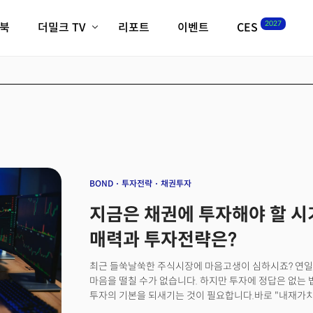
2027
이북
더밀크 TV
리포트
이벤트
CES
전체기사
K-웨이브
최신비디오
비디오
스타트업
혁신원정대
역사 및 개요
인자기(사람,돈,기술 이야기)
필드 가이드
크리스의 뉴욕 시그널
CES2027 with TheM
더밀크 아카데미
BOND
투자전략
채권투자
더웨이브/트렌드쇼
지금은 채권에 투자해야 할 시
밸리토크
매력과 투자전략은?
최근 들쑥날쑥한 주식시장에 마음고생이 심하시죠? 연일
마음을 떨칠 수가 없습니다. 하지만 투자에 정답은 없는 
투자의 기본을 되새기는 것이 필요합니다.바로 "내재가치
무엇보다 기업 가치에 투자하는 것, 이것이 불확실성을 