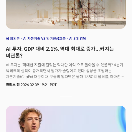
칼날은 적자에 시달려온 게임 사업부와 영업·컨설팅 조직을 향했다. 역대 최대
규모 AI 투자와 대규모 감원이 같은 회사에서 동시에 벌어지고 있는 것이다. 이
장면은 ‘AI로 인한 일자리 감소’라는 질문을 다시 한번 수면 위로 끌어올렸다.
AI 회의론
AI 자본지출 VS 잉여현금흐름
AI 3대 병목
AI 투자, GDP 대비 2.1%, 역대 최대로 증가...커지는
비관론?
AI 투자는 '막대한 지출에 걸맞는 막대한 이익'으로 돌아올 수 있을까? 4분기
빅테크의 실적이 공개되면서 월가가 술렁이고 있다. 상상을 초월하는
자본지출(CapEx) 때문이다. 구글의 알파벳은 올해 1850억 달러를, 아마존은
2000억 달러를 예고했다. 일주일 전 미리 실적을 발표한 메타의 1350억
크리스 정
2026.02.09 19:21 PDT
달러를 포함하면 상위 5대 하이퍼스케일러들의 2026년 합산 자본지출은
무려 6020억 달러를 상회한다. 이 중 75%인 4500억 달러가 서버와 GPU 등
AI 인프라에 투입된다. 흥미로운 점은 이들의 투자 규모가 너무 커지면서
자본지출(CapEx) 비율이 총 매출 대비 45~57%에 달하고 있다는 점이다.
이는 사실상 이들의 재무 프로필이 기술 기업이 아닌 산업재나 유틸리티에
가까워지고 있음을 시사한다. 문제는 지출 규모가 이미 이들 기업들의
현금흐름(FCF)을 초과하고 있다는 점이다. 결국 모자란 현금은 빚으로
대체하고 있다. 2025년 한 해에만 AI 관련 기업들의 채권 발행이 1080억