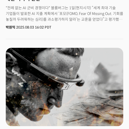
"전례 없는 AI 군비 경쟁이다" 블룸버그는 1일(현지시각) “세계 최대 기술
기업들이 발표한 AI 지출 계획에서 ‘포모(FOMO, Fear Of Missing Out. 기회를
놓칠까 두려워하는 심리)를 과소평가하지 말라’는 교훈을 얻었다”고 평가했다.
경쟁에서 밀려나지 않기 위해 빅테크 기업들이 막대한 규모의 돈을 AI 인프라
박원익
2025.08.03 16:02 PDT
투자에 쏟아붓고 있다는 분석이다. 실제로 국가 단위에서나 볼 수 있었던
대규모 자본이 AI 단일 기술 영역에 집중되고 있다. 월스트리트저널의 집계에
따르면 ‘빅테크’ 4개사(마이크로소프트, 알파벳, 아마존, 메타)가 올해 AI
인프라 구축을 위해 지출할 것으로 예상되는 금액은 약 4000억달러(약
557조원)에 육박한다. 이는 지난해 유럽연합(EU)이 국방에 지출한 금액보다
더 많은 액수다. 이 같은 천문학적 투자에도 메타, 마이크로소프트 등의 주가는
크게 올랐다. 과거엔 분기실적 발표시 과도한 투자는 시장의 외면을 받았다.
하지만 2025년 2분기 실적발표엔 확연히 다른 분위기다. 이 상황은 AI 투자에
대한 시장의 판단, 그리고 향후 방향을 가늠해볼 수 있다는 점에서 중요한
시그널(신호)로 읽힌다.