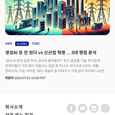
HBM
TSMC
AI CAPEX
생성AI 돈 안 된다 vs 신산업 혁명 ... 5대 쟁점 분석
‘생성 AI 분야 집중 투자, 성과로 돌아올까?’ 최근 글로벌 기술, 투자업계
관계자들이 가장 많이 떠올리는 질문 중 하나다. 마이크로소프트, 애플,
엔비디아, 구글, 아마존, 메타, 테슬라 등 빅테크가 거침 없이 투자에 나서면서
투자수익률(ROI)에 대한 의문이 더 커진 것이다. 빅테크는 향후 몇 년 동안 AI
박원익
2024.07.01 15:00 PDT
설비 투자(AI capex)에만 1조달러(약 1384조원) 이상을 지출할
예정이다. 골드만삭스가 6월 27일(현지시각) 공개한 보고서 ‘생성 AI: 너무
많은 지출, 너무 적은 혜택?’에서 이 질문에 대한 다양한 전문가들의 의견을
확인할 수 있다. 생성 AI 투자는 성과를 거둘 수 있을까 아니면 실패로 끝날까.
성공 혹은 실패할 경우 기업, 시장, 글로벌 경제에는 얼마나 큰 영향을 미칠까.
회사소개
보고서의 주요 내용을 5개의 시각으로 정리했다.