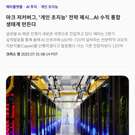
메타플랫폼
AI 투자
개인 초지능
마크 저커버그, '개인 초지능' 전략 제시...AI 수직 통합
생태계 만든다
글로벌 AI 패권 전쟁이 새로운 국면으로 진입하고 있다. 메타는 2분기
실적발표를 통해 올해 AI 인프라에 660억~720억 달러라는 천문학적 규모의
자본지출(Capex)를 단행하겠다고 발표했다. 이는 기존 전망치보다 120억
달러나 증가한 규모로 메타 전체 예상 매출의 35%에 해당하는 규모다. 같은
크리스 정
2025.07.31 08:14 PDT
기간 마이크로소프트는 800억 달러, 구글의 알파벳은 850억 달러를 AI
인프라에 투입할 계획을 발표하면서 빅테크 3사의 AI 투자 경쟁이 화력을
더하는 양상이다. 흥미로운 사실은 각 기업이 그려내는 AI의 미래상이
근본적으로 차이점을 보인다는 점이다. 특히 마크 저커버그가 제시한 '개인
초지능(Personal Superintelligence)' 개념은 기존의 클라우드 중심, 기업
솔루션 중심 AI 전략과는 완전히 다른 패러다임을 지향하고 있어 주목을
끌고있다. 메타는 이번 투자로 '프로메테우스'와 '하이페리온' 등 대규모 AI
클러스터를 구축한다고 밝혔다. 특히 하이페리온 클러스터는 최대 5기가와트
규모로 설계되는데 이는 3.2기가와트로 운영되는 영국의 신규 원자력 발전소
시즐웰C보다 큰 규모다.마크 저커버그 CEO는 실적 발표에서 "AI의 미래에
투자할 적기"라며 "새로운 기회를 열고 핵심 사업을 강화할 것"이라고
강조했다. 메타 주가는 실적 발표 후 12% 급등해 779달러의 사상 최고가를
기록했다.