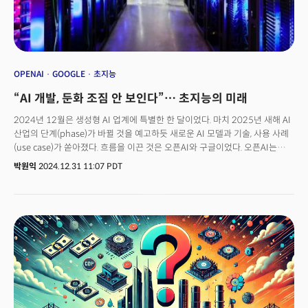
OPENAI
GOOGLE
초지능
“AI 개발, 둔화 조짐 안 보인다”… 초지능의 미래
2024년 12월은 생성형 AI 업계에 특별한 한 달이었다. 마치 2025년 새해 AI
산업의 단계(phase)가 바뀔 것을 예고하듯 새로운 AI 모델과 기술, 사용 사례
(use case)가 쏟아졌다. 흐름을 이끈 것은 오픈AI와 구글이었다. 오픈AI는
12월 20일까지 무려 12일 연속 새로운 모델, 제품, 기능을 발표하는 ‘12 Days
박원익
2024.12.31 11:07 PDT
of OpenAI’ 이벤트를 열어 동영상 생성 모델 ‘소라(Sora)’, 새로운 추론 전문
모델 ‘o3’를 공개했다. 구글 역시 차세대 AI 모델 ‘제미나이 2.0 플래시’를
비롯해 동영상 생성 모델 ‘비오2(Veo2)’, 이미지 생성 모델 ‘이마젠3(Imagen
3)’, 월드 모델 ‘지니2(Genie 2)’를 공개하며 폭풍 같은 연말을
완성했다. 더밀크는 AI 전문가들의 시선을 통해 2024년 말 몰아친 AI
이벤트의 의미를 정리하고, 2025년 이후 다가올 미래에 대해 살펴봤다.