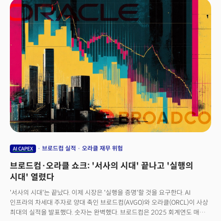
메타의 주가는 10.40% 급등했다. 그러나 화려한 실적, 통큰 투자 계획의
이면에는 가상현실(VR) 사업 축소, 경쟁사 대비 뒤처진 AI 기술 만회라는
메타의 절박한 상황이 깔려 있다는 게 업계의 분석이다.
브로드컴 실적
오라클 재무 위험
AI CAPEX
브로드컴·오라클 쇼크: '서사의 시대' 끝나고 '실행의
시대' 열렸다
'서사의 시대'는 끝났다. 이제 시장은 '실행을 증명'할 것을 요구한다. AI
인프라의 차세대 주자로 양대 축인 브로드컴(AVGO)와 오라클(ORCL)이 사상
최대의 실적을 발표했다. 숫자는 완벽했다. 브로드컴은 2025 회계연도 매출