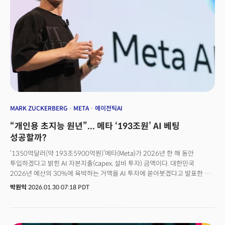
달러를 넘어섰다. 모건스탠리와 JP모건에 따르면 향후 수년간 기술 섹터에서
발행될 신규 부채는 무려 1조 5000억 달러가 넘을 것이란 분석이다. 아무도
신경쓰고 있지 않지만 빅테크의 경영은 조용히 하지만 확실하게 '부채 경영'의
영역으로 넘어가고 있다.
MARK ZUCKERBERG
META
에이전틱AI
“개인용 초지능 원년”... 메타 ‘193조원’ AI 베팅
성공할까?
‘1350억달러(약 193조5900억원)’메타(Meta)가 2026년 한 해 동안
투입하겠다고 밝힌 AI 자본지출(capex, 설비 투자) 금액이다. 대한민국
2026년 예산의 30%에 육박하는 거액을 AI 투자에 쏟아붓겠다고 발표한 것.
이는 메타가 2025년 지출한 금액(722억달러)의 두 배에 달한다. 1월 28일 장
박원익
2026.01.30 07:18 PDT
마감 후 발표된 메타의 2025년 4분기 실적은 월가의 예상치를 크게 상회하며
시장을 깜짝 놀라게 했다. 특히 올해 실적 전망치(가이던스)와 함께 공개한 AI
투자 규모는 마크 저커버그 메타 CEO가 얼마나 공격적으로 AI 분야에
베팅하고 있는지 상징적으로 보여줬다. 메타의 과감한 베팅에 힘입어 29일