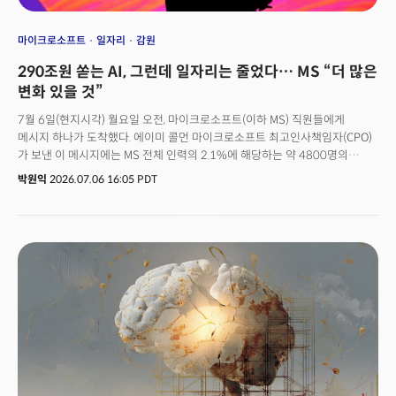
마이크로소프트
일자리
감원
290조원 쏟는 AI, 그런데 일자리는 줄었다… MS “더 많은
변화 있을 것”
7월 6일(현지시각) 월요일 오전, 마이크로소프트(이하 MS) 직원들에게
메시지 하나가 도착했다. 에이미 콜먼 마이크로소프트 최고인사책임자(CPO)
가 보낸 이 메시지에는 MS 전체 인력의 2.1%에 해당하는 약 4800명의
일자리를 없앤다는 충격적 내용이 담겨 있었다. 콜먼 CPO는 이번 결정의
박원익
2026.07.06 16:05 PDT
배경에 대해 “우리를 둘러싼 세상이 변하고 있기 때문에 우리의 사업도
변화한다”고 설명했다. 대규모 해고를 회사의 전환으로 설명한 것이다.
엑스박스 사업부를 이끄는 아샤 샤르마 최고경영자(CEO)도 같은 날 별도의
메시지를 통해 “엑스박스 역사상 가장 큰 규모의 구조조정을 시작한다”고
밝히며 향후 회계연도(FY27) 동안 약 3200명을 감축하기로 했다고 전했다.
감원 규모도 놀랍지만, 더 눈에 띄는 대목은 따로 있었다. 콜먼 CPO는 성명
말미에 “우리는 아직 이 여정의 초기 단계에 있으며 앞으로 더 많은 변화가
있을 것이다. 회사의 다른 부문들도 유사한 변화를 겪게 될 것”이라고 했다.
일회성 감원이 아니라 향후 추가 구조조정이 있을 수 있다고 암시한 것이다.
대부분 AI 데이터센터와 반도체 부분에 들어가는 올해 자본지출(capex)
규모를 1900억달러(약 290조6600억원)로 밝히며 역대 최대 규모의 AI
인프라 투자를 예고한 지 불과 두 달여 만에 벌어진 일이다. 인력 구조조정의