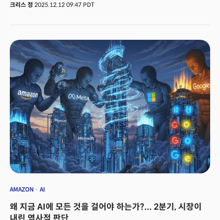
640억 달러로 전년 대비 24%의 성장을 기록했고 AI 반도체 매출만 200억
크리스 정
2025.12.12 09:47 PDT
달러로 65%의 성장을 기록했다. 향후 18개월 납품 예정인 주문 잔고만
730억 달러다. 오라클은 클라우드 인프라 매출이 52% 증가했고 미이행 계약
잔고(RPO)는 무려 1380억 달러를 달성했다.하지만 브로드컴 주가는 4.92%
하락했고, 오라클은 6개월 최저치로 급락했다. 시장의 요구에 완벽하게
부합하는 실적에도 주가는 급락했다. 이는 AI 관련 섹터 전반에 상당한
충격파를 보냈다. 무엇이 문제였을까? 이번 실적 발표가 던진 가장 중요한
신호는 AI 투자의 패러다임 전환이다. 2023년부터 2024년까지 시장은 "AI가
모든 것을 바꿀 것"이라는 서사(narrative)만으로 기업 가치를 정당화했다.
엔비디아와 같은 기업들은 기대와 실적이 부합했지만 많은 기업들이 미래
수익에 대한 확신 없이도 밸류에이션이 폭등했다. 하지만 2025년 말, 시장은
질문을 바꾸고 있다. 기업들이 하나같이 말하는 "AI 투자는 정말로 수익으로
전환되는가?"를 묻고 있다. 최근 월스트리트 애널리스트들이 이들의 주가
하락에 대해 입을 모아 지적한 'Show-Me Story'(실행 증명)'는 단순한 표현이
아니다. 시장은 이제 기대에서 실행, 그리고 증명의 스토리를 요구하고 있다.
AMAZON
AI
왜 지금 AI에 모든 것을 걸어야 하는가?... 2분기, 시장이
내린 역사적 판단