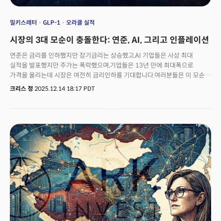
밀키스레터
GLP-1
오라클 실적
시장의 3대 모순이 충돌한다: 연준, AI, 그리고 인플레이션
연준은 금리를 인하했지만 장기금리는 상승했고,AI 기업들은 사상 최대
실적을 발표했지만 주가는 폭락했으며,기업들은 13년 만에 최대폭으로
가격을 올리는데 시장은 여전히 금리인하를 기대합니다.여러분들은 이 모순이
보이시나요? 지금까지 시장을 지배했던 세 가지 전제가 동시에 무너지고
크리스 정
2025.12.14 18:17 PDT
있습니다. 첫째, 연준이 시장을 통제할 수 있다는 믿음. 둘째, AI 투자는
'서사'만으로 정당화된다는 기대. 셋째, 인플레이션은 이제 진정되었다는 가정.
하지만 진짜 시장이 던지는 질문은 전혀 다르게 보입니다."연준에 대한 신뢰가
무너지면 진짜 금리는 어디로 향하나?""AI 투자는 정말로 돈이 되고
있는건가?""인플레이션이 재점화되면 어떤 결과를 초래할까?"이번 주
[밀키스레터]에서는 정책·기술·자본의 충돌선에서 포착된 무시할 수
없는 핵심 신호들을 추적합니다. 연준 내부의 완전한 분열, 중소기업 가격
지수의 역사적 급등, AI 기업들의 '실행 증명' 요구, 그리고 캐시 우드의 중국
귀환까지.'기대의 시대'가 끝나고, '증명의 시대'가 시작됐습니다. 그리고 그
전환점에서 투자자들은 새로운 선택을 강요받고 있습니다.