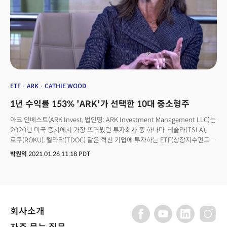
ETF
ARK
CATHIE WOOD
1년 수익률 153% 'ARK'가 선택한 10대 중소형주
아크 인베스트(ARK Invest, 법인명: ARK Investment Management LLC)는
2020년 미국 증시에서 가장 뜨거웠던 투자회사 중 하나다. 테슬라(TSLA),
로쿠(ROKU), 텔라닥(TDOC) 같은 혁신 기업에 투자하는 ETF(상장지수펀드)
를 운용해 놀라운 수익률을 기록했기 때문이다.아크 인베스트는 지난해
박원익
2021.01.26 11:18 PDT
152.8% 상승한 대표 ETF ‘ARK INNOVATION ETF(ARKK)’를 비롯해 △
자율주행 기술&로봇(ARKQ) △다음 세대 인터넷(ARKW) △유전체 혁명
(ARKG) △핀테크(ARKF) 등 다양한 분야에 집중 투자하는 ETF를 운용 중이다.
가장 성과가 좋았던 ARKG의 경우 작년 한 해 동안에만 가격이 180.55%
올랐다.
회사소개