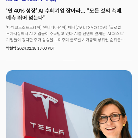
‘연 40% 성장’ AI 수혜기업 잡아라... “모든 것의 촉매,
예측 뛰어 넘는다”
‘마이크로소프트(1위), 엔비디아(4위), 메타(7위), TSMC(10위)...’글로벌
투자시장에서 AI 기업들이 주목받고 있다. AI를 전면에 앞세운 ‘AI 퍼스트’
기업들이 강력한 주가 상승을 보여주며 글로벌 시가총액 상위권 순위를
흔들고 있는 것이다. 미국 시장 시가총액 3위, 글로벌 4위에 오른 엔비디아가
박원익
2024.02.18 13:00 PDT
대표적인 예다. 마이크로소프트는 2010년대 이후 시가총액 1위 자리를
지켰던 애플을 밀어냈고, 메타 역시 AI 분야에 더 공격적으로 투자하며
2023년 이후 가파른 상승세를 보여주고 있다. 세계 1위 파운드리(반도체
위탁 생산) 전문 기업 TSMC는 AI 반도체 붐에 힘입어 최근 테슬라를 밀어내고
글로벌 시가총액 10위에 올랐다.