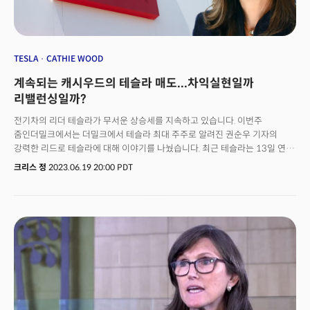
TESLA
CATHIE WOOD
계속되는 캐시우드의 테슬라 매도...차익실현일까
리밸런싱일까?
전기차의 리더 테슬라가 무서운 상승세를 지속하고 있습니다. 이번주
줌인더밀크에서는 더밀크에서 테슬라 최대 주주로 알려진 권순우 기자의
강력한 리드로 테슬라에 대해 이야기를 나눴습니다. 최근 테슬라는 13일 연속
상승이라는 전무후무한 기록을 세웠는데요. 해당 기간 동안 오른 시가총액만
크리스 정
2023.06.19 20:00 PDT
GM과 포드, 그리고 폭스바겐의 총 시총을 뛰어넘는다고 합니다. 심지어 세계
최대 자동차 메이커인 토요타의 전체 시가 총액에 맞먹는 수준이라는데요.
과연 이런 주가 상승세가 이어질 수 있을까요?