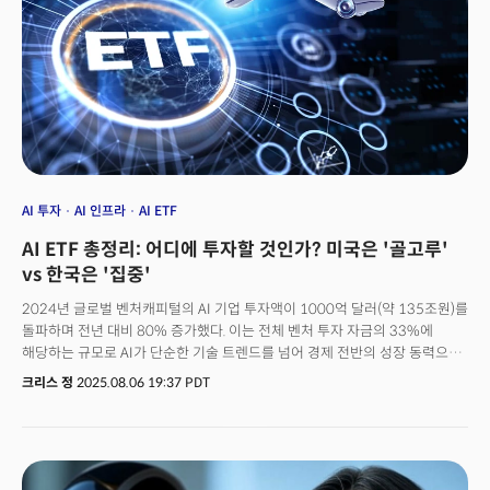
AI 투자
AI 인프라
AI ETF
AI ETF 총정리: 어디에 투자할 것인가? 미국은 '골고루'
vs 한국은 '집중'
2024년 글로벌 벤처캐피털의 AI 기업 투자액이 1000억 달러(약 135조원)를
돌파하며 전년 대비 80% 증가했다. 이는 전체 벤처 투자 자금의 33%에
해당하는 규모로 AI가 단순한 기술 트렌드를 넘어 경제 전반의 성장 동력으로
자리잡았음을 보여준다. 빅테크 기업들의 AI 인프라 투자 규모는 더욱
크리스 정
2025.08.06 19:37 PDT
압도적이다. 마이크로소프트는 2025 회계연도에 AI 데이터센터 구축에
800억 달러를 투입할 예정이며 아마존은 1180억 달러, 알파벳은 850억
달러를 각각 계획하고 있다. 이들 4대 기업의 총 AI 관련 자본지출을 포함해
전체 산업의 AI 지출은 4000억 달러를 넘어설 것으로 예상된다.AI 관련
투자가 식지않고 더 가속화되고 있는 배경에는 AI 기술의 실용화에 있다.