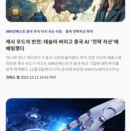
ARK인베스트 중국 주식 다시 사는 이유
중국 전략자산 투자
캐시 우드의 반전: 테슬라 버리고 중국 AI '전략 자산'에
베팅했다
'돈나무 언니' 캐시우드가 중국 시장에 돌아왔다. 투자 전문 미디어 배론스에
따르면 캐시 우드가 이끄는 ARK인베스트가 중국 테크 기업에 대한 투자를
본격 재개했다. 12월 8일(현지시각) 공시에 따르면 ARK이노베이션 ETF는
바이두 주식 5만1300주를 매수해 보유 지분을 61만4550주로 늘린 것으로
크리스 정
2025.12.11 14:51 PDT
나타났다. 이는 약 7990만 달러 규모로 펀드 전체 자산의 약 1%에 해당한다.
하지만 캐시 우드는 여기에 멈추지 않았다. 같은 날 ARK자율주행·로보틱스
ETF는 자율주행 기술 업체 위라이드 주식 1만7300주를 추가 매수해 총
보유량을 97만2963주로 확대했다.2021년 중국 정부의 규제 강화 국면에서
중국 주식을 거의 전략 매각했던 ARK가 사실상 사실상 중국 시장으로 돌아온
것이다. 반면 ARK는 같은 날 테슬라 주식 2100주를 매도했다. 테슬라는
여전히 ARKK의 최대 보유 종목이지만 포트폴리오 비중은 12%로 과거와
비교하면 상당히 낮아진 상태다. 테슬라를 축소하고 중국 기술주를 다시
사들이는 캐시 우드의 의중은 어디에 있을까?