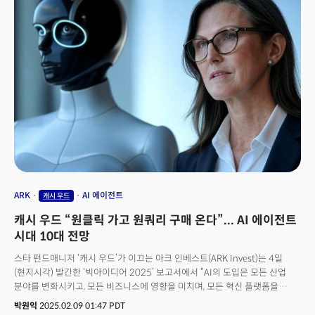
글로벌 리더십을 가지고 있는 기술 기업의 49%가 이미 AI를 핵심 전략에
통합했으며 40%는 제품과 서비스에 AI를 내장한 것으로 나타났다. 또한
2025년 전체 IT 예산의 20%가 AI 분야에 할당될 것으로 예상되며 생성형 AI
애플리케이션을 사용하는 기업 비율은 11%에서 42%로 급증할 전망이다.
ARK
AI 에이전트
캐시 우드
캐시 우드 “원클릭 가고 원쿼리 구매 온다”... AI 에이전트
시대 10대 전망
스타 펀드매니저 ‘캐시 우드’가 이끄는 아크 인베스트(ARK Invest)는 4일
(현지시각) 발간한 ‘빅아이디어 2025’ 보고서에서 “AI의 도입은 모든 산업
분야를 변화시키고, 모든 비즈니스에 영향을 미치며, 모든 혁신 플랫폼을
촉진할 것”이라며 이같이 분석했다. 아크 인베스트가 매년 발간하는
박원익
2025.02.09 01:47 PDT
빅아이디어 시리즈는 AI, 블록체인, 자율주행차(로보택시), 에너지, 휴머노이드