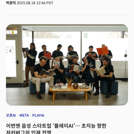
superintelligence)’ 비전을 구현하는 첫 하드웨어가 될 수 있다는 분석이
박원익
2025.08.18 12:46 PDT
제기된다. 블룸버그는 18일(현지시각) “본격적인 AR(증강 현실) 안경의
선구자라 할 수 있는 디스플레이가 탑재된 최초의 스마트 안경(Hypernova)을
준비 중”이라며 “이 기기는 다음 달에 공개될 예정”이라고 보도했다. 9월
17~18일에 예정된 ‘메타 커넥트(Meta Connect)’ 행사에서 이 새로운 기기가
공개될 가능성이 크다는 게 업계의 관측이다.
오픈AI
META
PLAYAI
이번엔 음성 스타트업 ‘플레이AI’… 초지능 향한
저커버그의 인재 전쟁