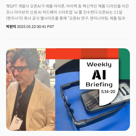
챗GPT 개발사 오픈AI가 애플 아이폰, 아이맥 등 혁신적인 제품 디자인을 이끈
조니 아이브의 신생 AI 하드웨어 스타트업 ‘io’를 인수한다.오픈AI는 21일
(현지시각) 회사 공식 웹사이트를 통해 “오픈AI 연구, 엔지니어링, 제품 팀과의
더욱 긴밀한 협력을 위해 io와 오픈AI가 합병된다”고 발표했다. 오픈AI에
박원익
2025.05.22 00:41 PDT
따르면 io는 1년 전 조니 아이브, 스콧 캐논, 에반스 행키, 탕 탄과 함께 설립한
하드웨어 스타트업이다. 이들은 새로운 제품군을 개발하고 제조한다는 목표로
최고의 하드웨어 및 소프트웨어 엔지니어, 기술자, 물리학자, 과학자 등을 모아
팀을 꾸렸다.