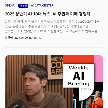
OPENAI
AI DATA CENTER
AI 안경
2025 상반기 AI 10대 뉴스: AI 주권과 미래 경쟁력
1. 딥시크 충격: 중국 AI 굴기중국 AI 스타트업 딥시크가(DeepSeek)가 1월
20일 높은 성능의 추론 모델 ‘딥시크 R1’을 공개, 전 세계에 충격을
던졌습니다. AI 업계는 특히 R1이 저렴한 비용으로 오픈AI의 첫 번째 추론
특화 모델 ‘o1’과 대등한 성능을 구현했다는 점에 주목했습니다.👉관련
박원익
2025.06.25 09:48 PDT
기사:&nbsp;‘오픈AI가 구식으로 보인다’ 딥시크 쇼크 기술 분석... 근거 &
쟁점은?👉관련 기사:&nbsp;오픈AI 저격수는 중국에 있었다... 딥시크 창업자
량원펑은 누구?👉관련 기사:&nbsp;‘딥시크 여파 어디로’ 네 가지 질문…
“한국 AI, 세계 1위 목표해야”💡AIR 11호:&nbsp;딥시크 쇼크(6월 30일까지
무료)2. 스타게이트 프로젝트 발표: 미국의 AI 인프라 패권도널드 트럼프 미국
대통령은 1월 21일 오픈AI, 소프트뱅크, 오라클 등이 함께하는 초대형 AI
인프라 조인트벤처 ‘스타게이트(Stargate)’ 프로젝트를 발표했습니다. 향후
4년에 걸쳐 최대 5000억달러(약 679조원)를 투자할 계획입니다. 미국
주도의 ‘AI 인프라 패권’을 강화하는 움직임으로 풀이됩니다.&nbsp;&nbsp;
👉관련 기사:&nbsp;초대형 AI데이터센터 ‘스타게이트’ ... 승자는 오라클3. AI
액션 서밋: 유럽의 경쟁 참여미국이 규제 완화로 방향을 트는 동안, 유럽연합은
세계 최초의 포괄적인 AI 법(AI Act)을 시행하는 등 규제에
집중했습니다.&nbsp;그러나 2월 10일, 11일 파리에서 개최된 AI 액션
서밋에서는 유럽의 태도 변화, 즉 글로벌 AI 패권 경쟁에 적극적으로