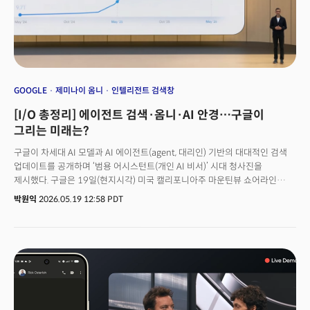
GOOGLE
제미나이 옴니
인텔리전트 검색창
[I/O 총정리] 에이전트 검색·옴니·AI 안경…구글이
그리는 미래는?
구글이 차세대 AI 모델과 AI 에이전트(agent, 대리인) 기반의 대대적인 검색
업데이트를 공개하며 ‘범용 어시스턴트(개인 AI 비서)’ 시대 청사진을
제시했다. 구글은 19일(현지시각) 미국 캘리포니아주 마운틴뷰 쇼어라인
엠피시어터에서 연례 개발자 대회 ‘구글 I/O 2026’를 개최하고 새로운 AI
박원익
2026.05.19 12:58 PDT
모델과 제품·기능 업데이트를 쏟아냈다. 차세대 AI 모델 ‘제미나이 3.5 플래시
(Gemini 3.5 Flash)’, 월드모델 기반의 멀티모달 영상 생성 모델 ‘제미나이
옴니(Gemini Omni)’, 24시간 개인 AI 에이전트 ‘제미나이 스파크(Gemini
Spark)’가 그 주인공이다. 에이전트 개발 플랫폼 ‘구글 안티그래비티(Google
Antigravity) 2.0’, 삼성전자와 협업한 AI 기반 스마트 안경, 에이전트 기능을
추가한 25년 만의 대규모 검색창 개편도 포함됐다. 단순히 질문에 답하는
도구에서 벗어나 AI가 이용자를 대신해 복잡한 작업을 자율적으로 수행하는
에이전틱 AI로의 진화가 이번 구글 I/O 발표를 관통하는 핵심 주제다. 2016년