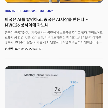
HUMANOID
휴머노이드
MWC2026
미국은 AI를 발명하고, 중국은 AI시장을 만든다…
MWC26 상하이에 가보니
중국이 인공지능(AI) 제품을 사는 국민에게 보조금을 주기로 했다. 휴머노이드
로봇과 AI 안경, AI폰, 스마트홈, 커넥티드카를 살 때 개인 소비 대출의 이자를
정부가 보태주고, 낡은 기기를 새 AI 단말로 바꾸면 보조금까지 얹어준다.중국
상무부를 비롯한 8개 부처가 지난 6월 18일 내놓은 'AI 플러스 소비
손재권
2026.06.27 22:53 PDT
(AI+消費)' 계획의 골자다. 'AI를 수백만 가구와 수백만 상점으로'
들여보낸다는 것이다.소비를 살리려 정부가 보조금을 푸는 일은 많다. 그러나
그 대상이 자동차나 TV가 아니라 휴머노이드 로봇과 AI 안경이라는 점은
예사롭지 않다.그리고 이 발표가 나온 지 엿새 뒤, 그 계획을 실현할 무대가
펼쳐졌다. 지난 6월 24일부터 26일까지 상하이 신국제엑스포센터(SNIEC)
에서 열린 MWC 상하이 2026이다. 정부가 수요를 깔고, 다른 한쪽에서 산업이
공급을 펼쳤다.더밀크가 현장에서 그 의미를 분석했다.👉 더밀크
회원가입해서 중국 AI 혁명의 본질 이해하기