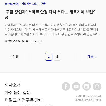
스마트 안경
세르게이 브린
구글
‘구글 창업자’ 스마트 안경 다시 쓰다... 세르게이 브린의
꿈
안녕하세요, 앞서가는 더밀크 구독자 여러분을 위한 AI 뉴스레터 박원익의
AI인사이트입니다. “이제부터 페르시아어와 힌두어로 라이브 대화를 진행해
보겠습니다.”샤흐람 이자디(Shahram Izadi) 구글 안드로이드 XR 담당 VP는
20일(현지시각) 캘리포니아 마운틴뷰에서 열린 연례 개발자 컨퍼런스 ‘구글
박원익
2025.05.20 21:25 PDT
I/O 2025’ 기조연설 무대에서 “실시간으로 번역된 내용을 스마트 안경에서
텍스트로 확인할 수 있다”며 이같이 말했습니다.
이전
1
2
다음
회사소개
자주 묻는 질문
2905 Homestead Rd,
더밀크 기업구독 안내
Santa Clara, CA 95051