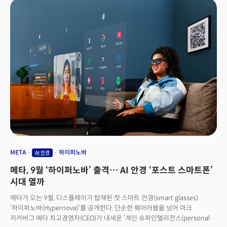
Cue)’ 기능이 이런 작업을 가능하게 했다. 구글이 이날 오후 뉴욕
브루클린에서 진행한 ‘메이드 바이 구글(Made by Google)’ 행사는 단순한
제품 출시 행사를 넘어 AI 디바이스의 미래를 보여준 이벤트였다. 핵심은
기술이 사용자 요구에 반응(reactive)하는 단계를 넘어 사용자의 필요를 미리
‘예측하고 제안(proactive)’하는 단계로 전환을 선언했다는 것이다.
META
하이퍼노바
AI 안경
메타, 9월 ‘하이퍼노바’ 출격… AI 안경 ‘포스트 스마트폰’
시대 열까
메타가 오는 9월, 디스플레이가 탑재된 첫 스마트 안경(smart glasses)
‘하이퍼노바(Hypernova)’를 공개한다. 단순한 웨어러블을 넘어 마크
저커버그 메타 최고경영자(CEO)가 내세운 ‘개인 슈퍼인텔리전스(personal