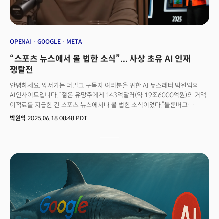
참여하려는 경향이 확인됐습니다. 컴퓨팅 파워와 AI 주권을 확보하기
위해서는 수동적 규제만으로 부족하다고 판단한 것으로 풀이됩니다. 특히
프랑스는 적극적인 투자 계획을 발표하며 미국과 중국이 주도하는 AI 기술
경쟁에서 뒤처지지 않겠다는 의지를 표명했습니다.&nbsp;👉관련
기사:&nbsp;'AI의 어머니' 페이페이 리는 미래를 어떻게 보고 있나?
OPENAI
GOOGLE
META
“스포츠 뉴스에서 볼 법한 소식”... 사상 초유 AI 인재
쟁탈전
안녕하세요, 앞서가는 더밀크 구독자 여러분을 위한 AI 뉴스레터 박원익의
AI인사이트입니다. “젊은 유망주에게 143억달러(약 19조6000억원)의 거액
이적료를 지급한 건 스포츠 뉴스에서나 볼 법한 소식이었다.”블룸버그
칼럼니스트 데이브 리는 16일(현지시각) “메타가 다가오는 힘든 시즌을
박원익
2025.06.18 08:48 PDT
대비해 팀을 재건하려고 한다”며 이같이 평가했습니다. 지난 12일 공식화된
메타와 스케일AI의 대규모 거래를 스포츠 슈퍼 스타들의 이적 소식에 비유한
것입니다. 지금 실리콘밸리에서는 사상 초유의 AI 인재 쟁탈전이 벌어지고
있습니다. AI 분야 경쟁에서 승리하려면 결국 초특급 인재가 가장 중요하다는
판단 때문입니다. 실리콘밸리 VC(벤처캐피털) a16z의 디디 다스는 “마크
저커버그 메타 CEO가 최고 AI 인재들에게 연간 1000만달러(약 137억원)
규모의 보상을 제안하고 있다. 초지능(superintelligence) 팀을 꾸리기 위한
메타의 제안은 미친(insane) 수준”이라고 했습니다. 18일 팟캐스트
‘Uncapped’ 인터뷰를 통해 샘 알트만 오픈AI CEO가 공개한 바에 따르면
메타는 오픈AI의 AI 최고 인재 영입을 위해 무려 1억달러(약 1373억원)의