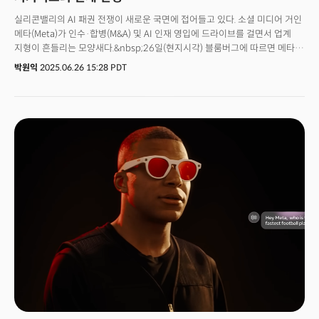
실리콘밸리의 AI 패권 전쟁이 새로운 국면에 접어들고 있다. 소셜 미디어 거인
메타(Meta)가 인수·합병(M&A) 및 AI 인재 영입에 드라이브를 걸면서 업계
지형이 흔들리는 모양새다.&nbsp;26일(현지시각) 블룸버그에 따르면 메타는
인간의 목소리를 정교하게 복제하고 생성하는 기술을 보유한 AI 스타트업
박원익
2025.06.26 15:28 PDT
‘플레이AI(PlayAI)’와 인수 협상을 진행 중이다.&nbsp;143억달러(약
19조4300억원)를 투자, 창업자인 알렉산더 왕과 일부 핵심 인력을 영입한
스케일AI(Scale AI) 사례처럼 플레이AI의 기술과 핵심 인력을 메타로
흡수하는 ‘애퀴-하이어링(Acqui-hiring)’ 형태가 될 것이란 관측이 나온다.
거래와 관련한 구체적 정보는 아직 확인되지 않았으며 막바지 조율 단계에
있는 것으로 알려졌다.이번 인수 논의는 마크 저커버그 메타 CEO가 직접
지휘하는 거대한 전략의 일부로 해석된다. 최근 몇 년간 오픈AI와 구글 등
경쟁사에 비해 AI 분야에서 뒤처졌다는 평가를 받아온 메타가 인재 확보를
통한 기술 격차 해소라는 목표를 수립, 전방위적인 공세를 펼치고 있는 것이다.
특히 ‘초지능(Superintelligence)’, 즉 인간의 지능을 모든 면에서 뛰어넘는
범용인공지능(AGI) 개발 경쟁에서 우위를 점하기 위한 행보라는 분석이
지배적이다.