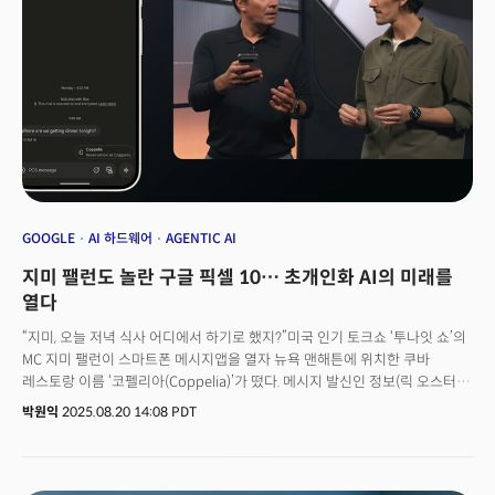
AI 퍼스트 전환을 선언한 구글이 10년이 지난 올해 ‘에이전틱 AI 올인’을 외친
셈이다.
GOOGLE
AI 하드웨어
AGENTIC AI
지미 팰런도 놀란 구글 픽셀 10… 초개인화 AI의 미래를
열다
“지미, 오늘 저녁 식사 어디에서 하기로 했지?”미국 인기 토크쇼 ‘투나잇 쇼’의
MC 지미 팰런이 스마트폰 메시지앱을 열자 뉴욕 맨해튼에 위치한 쿠바
레스토랑 이름 ‘코펠리아(Coppelia)’가 떴다. 메시지 발신인 정보(릭 오스터로
구글 하드웨어 수석부사장), 메시지 수신 날짜 및 시각, 레스토랑 예약 확인
박원익
2025.08.20 14:08 PDT
이메일 등을 종합해 AI가 자동 답변을 생성한 것. 팰런은 레스토랑을 예약한
기억을 떠올린 후 이메일, 캘런더 앱을 추가로 검색하지 않은채 전송 버튼만
눌러 1초 만에 답변을 완료할 수 있었다. 20일(현지시각) 발표된 구글의 신형
스마트폰 ‘픽셀 10 프로(Pixel 10 Pro)’에 새롭게 적용된 ‘매직 큐(Magic