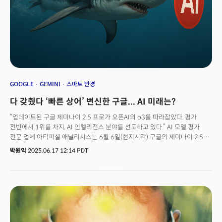
‘계약 보너스(signing bonus)’까지 제안했다고 합니다. 메타의 과감한
베팅, 성공으로 이어질까요?
GOOGLE
GEMINI
스마트 안경
다 갖췄다 ‘빠른 상어’ 변신한 구글... AI 미래는?
“업데이트된 구글 제미나이 2.5 프로가 오픈AI의 o3를 따라잡았다. 평가
전반에서 1위를 차지, AI 인텔리전스 분야를 선도하고 있다.” AI 모델 평가
전문 업체 아티피셜 애널리시스는 6월 6일(현지시각) 구글의 제미나이 2.5
프로 6월 업데이트 모델 ‘Gemini 2.5 Pro(Jun ‘25)’ 분석 데이터를 공개하며
박원익
2025.06.17 12:14 PDT
이같이 밝혔다. 벤치마크(benchmark, 성능 평가) 테스트가 가능한 AI 모델 중
‘인텔리전스 인덱스(intelligence index)’에서 가장 높은 점수를
기록했다. 인텔리전스 인덱스는 AI 모델의 지식을 평가하는 ‘MMLU(대규모
다중작업 언어 이해)-Pro’, 대학원 수준의 생물학, 물리학, 화학 문제들로
구성된 ‘GPQA 다이아몬드’, 수학 풀이 능력을 평가하는 ‘AIME’, 코딩 능력을
평가하는 ‘라이브코드벤치(LiveCodeBench)’ 등 7개 벤치마크로 구성된다.
‘세계에서 가장 똑똑한 AI 모델’에 등극한 셈이다.