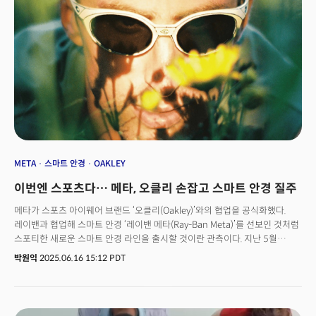
META
스마트 안경
OAKLEY
이번엔 스포츠다… 메타, 오클리 손잡고 스마트 안경 질주
메타가 스포츠 아이웨어 브랜드 ‘오클리(Oakley)’와의 협업을 공식화했다.
레이밴과 협업해 스마트 안경 ‘레이밴 메타(Ray-Ban Meta)’를 선보인 것처럼
스포티한 새로운 스마트 안경 라인을 출시할 것이란 관측이다. 지난 5월
구글이 ‘구글 I/O 2025’에서 스마트 안경 시제품을 선보이며 시장 진출을
박원익
2025.06.16 15:12 PDT
공식화한 가운데, 빅테크의 스마트 안경 경쟁이 치열해지는 양상이다.메타는
16일(현지시각) 인스타그램에 ‘오클리 메타(Oakley Meta)’ 계정을 개설하고,
오클리 로고와 메타 로고를 담은 영상을 게시했다. 이 계정은 메타, 오클리,
마크 저커버그, 오클리의 최고 마케팅 책임자(CMO)인 카이오 아마토(Caio