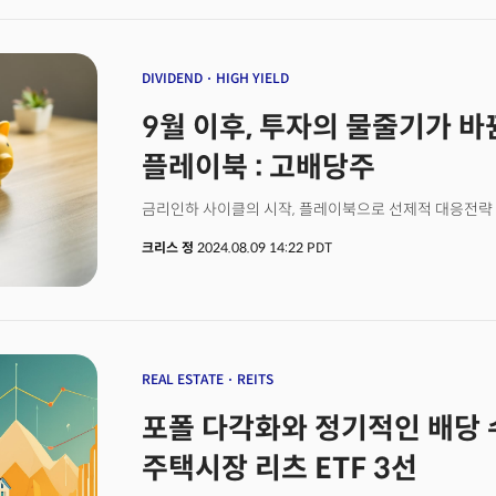
금리인하에 대한 엇갈려 잭슨홀 심포지엄에서 제롬 파월
UBS는 연준의 금리인하와 인공지능 성장 스토리가 주식
것으로 전망되는 가운데 파월 의장은 연준의 향후 정책 
연말 S&P500 목표가를 5900(약 5% 상승여력)으로 
예상. 미 노동부의 데이터가 2009년 이후 최대폭의 하
투자를 권고하며 시장이 저성장 국면에 접어들고 있다고 
재확인되며 9월 금리인하 가능성 확대. 부진한 고용 데
DIVIDEND
HIGH YIELD
리츠(REITs) 부문을 '중립'으로 상향하고 에너지 부문은 
것이란 기대와 함께 50bp 금리인하 가능성은 38%로 상승. 월가 투자은행 울프 리서치는 파월
(BA): 미 항공우주국, 나사(NASA)가 보잉의 스타라이너(S
9월 이후, 투자의 물줄기가 
의장이 비둘기파적인 톤을 유지하며 9월 회의에서 금리인
정거장에서 두 명의 우주인을 귀환하는데 스페이스X에 의
25bp 이상의 인하는 시사하지 않을 것으로 관측. 3. 실
솔라에지(SEDG): 태양광 업체 솔라에지는 최고경영자(C
플레이북 : 고배당주
현지시각) 노동부 고용 데이터의 대규모 하향 수정에 이
이상 급등. 핀둬둬(PDD): 온라인 전자 상거래 테무의 
4000건 증가한 23만 2000건으로 집계. 고용시장이 
실적을 보고하며 16% 급락. 경영진은 경쟁 심화와 기타
금리인하 사이클의 시작, 플레이북으로 선제적 대응전략
선행지표로 인식되는 S&P 글로벌 제조업 구매관리자지수(P
계속될 것이라 전망. 비제이(BJ): JP모건이 창고형 도매
반면 서비스 부문은 견고한 활황세를 유지하며 55.2로 
조정하며 "회사가 사업에 재투자하며 소비자들이 낮은 가
크리스 정
2024.08.09 14:22 PDT
제프리 슈미트 캔자스시티 연은 총재는 금리인하를 지지
평가.
한다며 조심스러운 입장을 내보인 가운데 수잔 콜린스 
인하가 적절할 것이라 발언. 전미부동산협회(NAR)가 발
하락세를 되돌리며 395만채의 판매를 기록해 전월 대비 1.
수락...암호화폐 지지 선언할까? 카말라 해리스 부통령이
전당대회를 마무리할 예정. 시장은 해리스 부통령이 암호
REAL ESTATE
REITS
전망. 암호화폐 산업은 최근 규제가 과도하다는 불만을
포폴 다각화와 정기적인 배당 수
암호화폐 산업을 지원하는 정책을 지지할 것이라 언급한 
내 여러 문제가 있다는 점을 고려해 보호 장치도 마련할 것
주택시장 리츠 ETF 3선
(CROX): 윌리엄스 트레이딩은 크록스가 여배우인 시드니
브랜드 대변인으로 영입한 것이 최근 부진한 판매 추세를