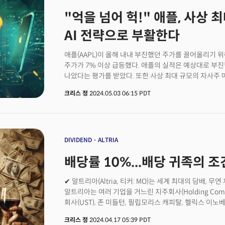
"억을 넘어 헉!" 애플, 사상 
AI 전략으로 부활한다
애플(AAPL)이 올해 내내 부진했던 주가를 끌어올리기 
주가가 7% 이상 급등했다. 애플의 실적은 예상대로 부
나았다는 평가를 받았다. 또한 사상 최대 규모의 자사주
투자자들의 환호를 자아냈다. 특히 그동안 아킬레스건으로 
크리스 정
2024.05.03 06:15 PDT
가능성을 제시했다는 점에서 투자자들의 기대를 샀다. 애플
주당순이익(EPS) 1.53달러로 월가 추정치였던 1.50달
5000만 달러를 기록, 추정치였던 900억 1000만 달
459억 6000만 달러로 월가 추정치 460억 달러에 거의
애플의 중화권 매출은 8% 감소한 163억 7000만 달러
DIVIDEND
ALTRIA
152억 달러를 훨씬 상회하는 수치로 화웨이와 같은 현
배당률 10%...배당 귀족의 
빼앗길 수 있다는 투자자들의 우려는 다소 줄었다는 분석
출시한 애플의 신제품인 비전프로 헤드셋은 애플의 다른
것으로 관측된다. 반면 애플의 신 성장동력 중 하나로 
✔ 알트리아(Altria, 티커: MO)는 세계 최대의 담배, 
서비스 매출은 1분기 동안에만 전년 대비 14.2%가 증가
알트리아는 여러 기업을 거느린 지주회사(Holding Comp
구독자는 10억 명이 넘는다고 밝혔다.
회사(UST), 존 미들턴, 필립모리스 캐피탈, 헬릭스 
기업등을 보유하고 있다. ✔ 알트리아는 세계 최대 맥주 
크리스 정
2024.04.17 05:39 PDT
지분 8%를 보유하고 있으며 필립모리스와 같은 담배 자회