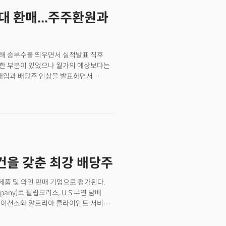
최대 환매...주주환원과
위해 승부수를 띄우면서 실적발표 직후
진한 부분이 있었으나 월가의 예상보다는
 매입과 배당주 인상을 발표하면서
평가받던 'AI 전략 부재'를 탈피할
은 3월 30일(현지시각) 마감된 1분기
러를 소폭 상회했다. 매출 역시 907억
러에 부합했다. 관심을 모았던 아이폰 매출은
 일치했으며 전년 대비 10% 감소했다.
를 기록했다. 하지만 이는 월가 예상치였던
지 업체와의 경쟁으로 시장 점유율을
조건을 갖춘 최강 배당주
이다. 최근 3500달러의 가격으로
 제품에 비해 소량의 제품만 판매된
인식되는 서비스는 여전히 긍정적이었다.
무연 제품 및 와인 판매 기업으로 평가된다.
한 239억 달러를 기록했고 유료
any)로 필립모리스, U.S 무연 담배
이노베이션스와 알트리아 클라이언트 서비스
회사인 안호이저-부시 인베브(BUD)의
사를 통해 미국 내 궐련 및 무연 담배