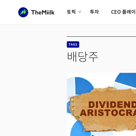
토픽
투자
CEO 플레
에이전틱AI시대
롱제비티/헬스케어
인프라/에너지
미국대전환
TAGS
피지컬AI/로봇
디지털자산
배당주
AX비즈니스혁명
미래 교육/직업
전체 기사 보기