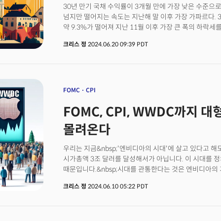
30년 만기 국채 수익률이 3개월 만에 가장 낮은 수준으로
투자의견을 '중립'에서 '매수'로 상향. 스노우플레이크(S
넘지만 떨어지는 속도는 지난해 말 이후 가장 가파르다. 3
스노우플레이크는 최근 분기에 월가의 매출 및 순이익 전
약 9.3%가 떨어져 지난 11월 이후 가장 큰 폭의 하락
높인 후에도 9% 이상 하락. 월가는 주가 부진의 원인으로 
금리 동결 후 연준의 정책이 전환될 것임을 시사했다. 연준
피트니스 장비 소매업체인 펠로톤은 9분기 만에 처음으로
크리스 정
2024.06.20 09:39 PDT
금리인하를 전망하며 정책의 대전환을 예고했다. 이후 6
펠로톤은 4분기 회계연도 매출이 월가 추정치였던 6억 31
정책전환 예고 이후 가장 큰 폭의 하락세를 만들어 내고 
달러를 보고, 주당순이익은 예상치였던 17센트의 손실보
냈을까?
FOMC
CPI
FOMC, CPI, WWDC까지 
몰려온다
우리는 지금&nbsp;'엔비디아의 시대'에 살고 있다고 해도
시가총액 3조 달러를 달성해서가 아닙니다. 이 시대를 
때문입니다.&nbsp;시대를 관통한다는 것은 엔비디아의
여러 시대에 걸쳐 지속적인 영향을 미칠 수 있다는 의미입니다.
크리스 정
2024.06.10 05:22 PDT
월마트, 마이크로소프트, 인텔, 구글과 같이 한 시대를 정
엔비디아는 지금 막 시작된 AI 시대에 필수적인 기술을 
이유만으로는 시대를 관통할 수 없습니다.&nbsp;챗G
"인류의 지능확장과 현실의 재구성에 기여하는 역할에 있다.