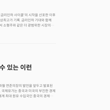
물을 접하기 어려운 소비자들을 위해
라인 DTC(Direct-to-Consumer)
일환이다. 월가의 일라이 릴리에 대한
'금리인하 사이클'의 시작을 선포한 이후
 투자의견을 '매수'로 유지하며 목표가를
상최고가 기록. 금리인하 기대와 함께
LP-1 제품군이 경쟁에도 '최고 수준의
서 소형주와 같은 더 광범위한 시장의
 예정인 후기 단계의 후보들이 강력한
달러가 동반 약세를 보이면서 구리 등의
산 중단 및 이스라엘-헤스볼라 공격
의 입장토마스 바킨 리치몬드 연은 총재는
서도 노동시장의 냉각 시그널을 고려해
번주 발표될 연준의 주요 인플레이션
할 것으로 예상되면서 연준의 금리인하
 대한 기대가 자산시장을 끌어올리는
수 있는 이런
 인플레이션 기대율은 2.01%, 10년
 데이터7월 내구재주문이 전월 대비 9.9%
 지난 6월 -6.9%(하향 조정)에서
따르면 대부분의 주문이 교통 장비 수요
 파월 연준의장의 발언을 앞두고 발표된
가. 다만 교통 부문을 제외한 핵심
. 국제유가는 중국과 미국의 부진한 경제
증가를 견인했음을 시사. 4. 시장 전망과
세계 최대 원유 수입국인 중국의 경제
로 몇 주간 예상보다 높은 데이터가
지하는 정책 입안자들의 수가 증가.
수 있다고 경고. 그는 파월 의장의 발언이
제시. 2. 잭슨홀 미팅 킥오프...
영한 상태라고 평가.유럽 최대 은행인