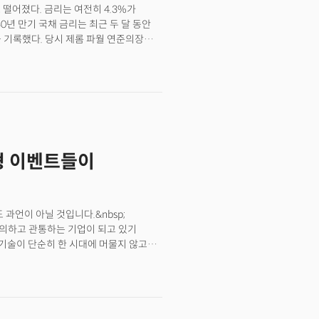
 떨어졌다. 금리는 여전히 4.3%가
NOW): 소프트웨어 기업인
0년 만기 국채 금리는 최근 두 달 동안
망치를 뛰어넘고 연간 제품 매출 전망을
세를 기록했다. 당시 제롬 파월 연준의장은
성장 둔화를 제시. 펠로톤(PTON):
은 점도표를 통해 2024년 세 번의
 매출이 증가했다고 보고하며 9% 상승.
개월이 지난 지금 금리는 연준의
00만 달러를 넘어선 6억 4400만
있다. 무엇이 시장 금리의 변화를 이끌어
다 나은 8센트의 손실을 보고.
대형 이벤트들이
 과언이 아닐 것입니다.&nbsp;
정의하고 관통하는 기업이 되고 있기
 기술이 단순히 한 시대에 머물지 않고
&nbsp;스탠다드 오일, AT&T, GE,
의하는 기업이 됐다는 것이지요.&nbsp;
제공합니다. 하지만 단순히 그
PT는 엔비디아가 시대를 관통하는 이유로
"라고 대답합니다.&nbsp;AI가