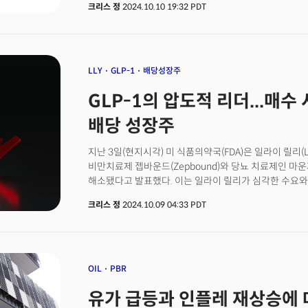
크리스 정
2024.10.10 19:32 PDT
(Dividend Aristocrats)이라 할 수 있다. 배당귀족
중 S&P500에 포함된 우량주를 의미한다. 50년 이상 배
여부에 상관없이 배당을 늘린 시기만 본다는 점에서 배당
들어가는 기업이라는 점이 다르다. 이 기업들은 장기적인 
고품질의 우량주임을 증명했다는 점에서 차별성을 가지고
LLY
GLP-1
배당성장주
기업들은 500개의 기업 중 단 66개 기업에 불과하다.
GLP-1의 압도적 리더...매
꾸준한 배당 소득이 장점이지만 기술 성장주에 비해 주
덜하다. 물론 시장 지수와 비교해 그 차이는 크지 않다. S
배당 성장주
13.38%의 수익을 기록한 반면 배당귀족 지수는 11.45
지수는 변동성(리스크)가 시장보다 더 낮다는 장점이 있다
지난 3일(현지시각) 미 식품의약국(FDA)은 일라이 릴리(L
근거로 견고한 재무 상태를 지닌 기업이기 때문에 경기 침
비만치료제 젭바운드(Zepbound)와 당뇨 치료제인 마운자
배당 귀족의 자격을 지닌 기업들이 산업재나 필수소비재
해소됐다고 발표했다. 이는 일라이 릴리가 심각한 수요와
안정적인 수익을 제공하기 때문으로 해석된다.
시장에 일라이 릴리가 주도권을 잡기 시작했다는 것을 의
크리스 정
2024.10.09 04:33 PDT
대한 시장의 강력한 수요에 대응하기 위한 공급 확대에 성
릴리 중심으로 발전할 것이란 기대는 더 커지고 있다. 실
시장의 주도권을 놓치 않겠다는 입장이다. 일라이 릴리는
새로운 생산 센터를 건립, 꾸준한 수요 증가에 대비해 생
GLP-1 시장의 유일한 경쟁자인 덴마크의 노보 노디스크(
OIL
PBR
부족 목록에 남아있는 것과 비교해 일라이 릴리의 선전
유가 급등과 인플레 재상승에 
일라이 릴리의 비만 치료제 공급 부족 해소가 향후 성장 