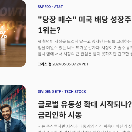
인류의 지능확장을 돕는다? 그게 무슨 의미일까요?&nbsp
S&P500
AT&T
"당장 매수" 미국 배당 성장주 탑
1위는?
AI 혁명이 시장을 뜨겁게 달구고 있지만 은퇴를 고려하
입을 데일수 있는 너무 뜨거운 감자다. 시장이 기술주 유
잠시 옆에 서서 시장의 큰 관심은 받지 못하지만 견고한
성장주를 보는 것은 어떨까? 모든 투자자들이 AI 수혜주
크리스 정
2024.06.05 09:24 PDT
S&P500의 평균 시가 배당률을 능가하면서도 견고한 
보장하는 최고의 배당 성장주 10개를 제시한다. 이 기업
주주들에게 꾸준한 소득을 창출하고 있는 배당주라는 점 
S&P500의 평균을 넘을만큼 저평가되어 있다는 점이다.
DIVIDEND ETF
TECH STOCK
글로벌 유동성 확대 시작되나?
금리인하 시동
저는 주식투자란 자신과 대중과의 심리 싸움이 아닌가 싶