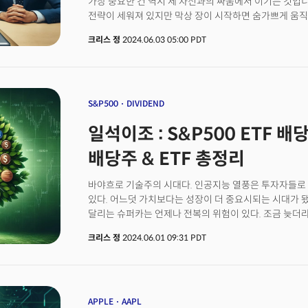
가장 중요한 건 역시 제 자신과의 싸움에서 이기는 것입
전략이 세워져 있지만 막상 장이 시작하면 숨가쁘게 움
속은 하얗게 변합니다. 어느새 냉찰한 전략은 저 하늘위
크리스 정
2024.06.03 05:00 PDT
점철될 것이 뻔한 거래가 체결됩니다. 유치하기 짝이 없
하나입니다. 미스터 마켓이라고 표현되는 시장의 대중심
마켓의 변덕은 견뎌내기 어려울 정도입니다.
S&P500
DIVIDEND
일석이조 : S&P500 ETF 
배당주 & ETF 총정리
바야흐로 기술주의 시대다. 인공지능 열풍은 투자자들로
있다. 어느덧 가치보다는 성장이 더 중요시되는 시대가 
달리는 슈퍼카는 언제나 전복의 위험이 있다. 조금 늦더
목표에 도달한다. 투자의 가장 중요한 요인 중 하나가 바
크리스 정
2024.06.01 09:31 PDT
방법은 슈퍼카가 빠르지만 안전하게 일정한 속도로 달리
가능할까? 최근 빅테크의 잇따른 배당금 지급 발표는 이
APPLE
AAPL