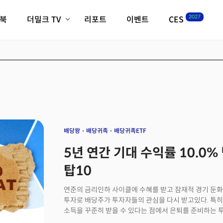
2027
이북
더밀크 TV
리포트
이벤트
CES
전체기사
K-웨이브
최신비디오
비디오
스타트업
혁신원정대
역사 및 개요
인자기(사람,돈,기술 이야기)
필드 가이드
크리스의 뉴욕 시그널
CES2027 with TheM
더밀크 아카데미
배당왕
배당귀족
배당귀족ETF
더웨이브/트렌드쇼
5년 연간 기대 수익률 10.0%
밸리토크
탑10
연준의 금리인하 사이클에 수혜를 받고 잠재적 경기 둔화
투자로 배당주가 투자자들의 관심을 다시 받고있다. 특히
소득을 꾸준히 받을 수 있다는 점에서 은퇴를 준비하는 투
그만큼 최고의 배당주를 찾기위한 투자자들의 노력은 계속