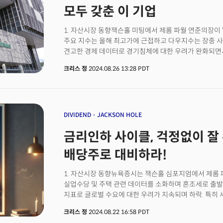
것이란 의견이다. 비싼 가격과 보험 문제로 GLP-1 약
모두 갖춘 이 기업
병원이나 약국을 방문하지 않고 직접 약을 처방 받을 수 있는 온
플랫폼, '릴리 컨넥트'를 론칭한 것도 시장 장악 전략의 
1. 자산시장 동향잭슨홀 미팅에서 제롬 파월 연준의장이 
의견은 매우 긍정적이다. TD코웬은 일라이 릴리에 대한
주요 지수는 올해 최고가에 근접하고 다우지수는 장중 사
주당 1050달러로 제시했다. TD코웬은 일라이 릴리의 G
견고한 경제 데이터로 경기침체에 대한 우려가 완화되면
데이터'로 지지를 받고 있으며 신제품 포트폴리오와 출시
회복세가 강화. 연준의 통화정책 완화 시그널로 금리와 
성장 잠재력을 보여주고 있다는 분석이다.
크리스 정
2024.08.26 13:28 PDT
원자재 회복세 확대. 특히 국제유가는 리비아의 석유 생
소식으로 급등. 2. 파월 의장의 발언 이후 연준 위원들
인플레이션이 여전히 상승할 가능성이 있다고 평가하면
금리를 '점진적으로 낮추는 것'을 지지한다고 발언. 이
데이터인 PCE물가지수가 연준의 목표치인 2%에 근접
DIVIDEND
JACKSON HOLE
기조가 더 강화될 것으로 전망. 연준의 통화정책 완화에
금리인하 사이클, 걱정없이 잘 
가운데 장기 인플레이션 기대도 빠르게 재상승중. 5년 만기
만기는 2.13%로 한 달 만에 최고치로 상승. 3. 미 경제
배당주로 대비하라!
로 크게 증가하며 제조업 부문의 회복을 시사. 내구재주문은
월가 추정치였던 4.0%보다 강한 상승 기록. 데이터에 
1. 자산시장 동향뉴욕증시는 잭슨홀 심포지엄에서 제롬
증가에 따른 것으로 방위산업을 제외한 수치도 10.4% 증
실업수당 및 주택 관련 데이터를 소화하며 혼조세로 출발
주문은 0.2% 감소해 특정 산업에서의 수요가 전체 주문 
지표로 글로벌 수요에 대한 우려가 지속되며 하락. 특히 
투자전략 제시야디니 리서치의 에드 야디니 회장은 앞으
부진이 악영향. 7월 연준 회의록에 따르면 금리인하를 지
발표될 경우 연준의 9월 금리인하에 대한 기대가 낮아질 
크리스 정
2024.08.22 16:58 PDT
씨티그룹은 여전히 9월 50bp 금리인하를 기본 시나리오로 
비둘기파적이었지만 주식시장이 이미 이러한 기대치를 반