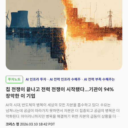
웰스파고는 "기대치를 초과했다"며 목표가 265달러를 유지했고 웨드부시의
댄 아이브스는 1조 달러 수주 잔고를 "경이로운 수치"라 표현했다. 하지만
이는 시작에 불과했다. 월가 투자은행 번스타인은 1조 달러라는 목표치가
베라 CPU와 그록 LPU, 그리고 네트워킹 매출은 포함되지 않았다고 강조했다.
한 마디로 순수 GPU만으로만 뽑은 수치라는 것이다. 즉, 젠슨 황이 제시한 1조
달러는 '바닥'이지 '천장'이 아니라는 의미다. 월가는 하드웨어와 소프트웨어,
네트워킹, 그리고 스토리지까지 통합한 데이터센터 전체 매출을 감안하며
실제 수치는 시장 컨센서스를 훨씬 상회할 것이란 전망이다. GTC2026 이후,
BofA를 비롯해 씨티와 JP모건등이 목표가 300달러를 제시하고
모건스탠리가 엔비디아를 반도체 최선호주(Top Pick)으로 재편입한 이유가
바로 여기에 있다.
투자노트
AI 인프라 투자
AI 전력 인프라 수혜주
AI 전력 부족 수혜주는
칩 전쟁이 끝나고 전력 전쟁이 시작됐다...기관이 94%
장악한 이 기업
AI의 시대, 반도체의 병목이 세상의 모든 자본을 흡수하고 있다. 수요는
넘쳐나는데 공급이 따라가지 못하면서 자본은 더 집중되고 공급의 병목은 더
악화된다. 아이러니하지만 병목을 해결하기 위한 자본의 급등이 상황을 더
악화시키는 꼴이다. 흥미로운 점은 월가의 시선이 이동하는 것이 반도체를
크리스 정
2026.03.10 18:42 PDT
이끄는 엔비디아도, 브로드컴도 아니라는 점이다. 현재 기관들의 자금이 가장