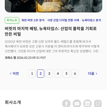
투자노트
워런 버핏 13F 분석
사양 산업 디지털 전환 사례
뉴욕타임스 분석
버핏의 마지막 베팅, 뉴욕타임스: 산업의 몰락을 기회로
만든 비밀
2020년 워런 버핏은 고향 신문 오마하 월드-헤럴드를 포함해 버크셔
해서웨이가 보유한 모든 신문사 지분을 리 엔터프라이즈에 매각하며 이렇게
선언했다. 그만큼 미디어 산업에 대한 그의 부정적인 확신은 강경했다. 그런
그가 2025년 4분기, 뉴욕타임스(NYT)를 그의 찬란했던 투자 인생을
크리스 정
2026.02.23 09:31 PDT
정리하는 마지막 베팅으로 선택했다. 공개된 13F 공시에 따르면 버크셔는
뉴욕타임스 주식 507만 주를 약 3억 5170만 달러에 매입했다.이것을 단순한
변심이라고 해야할까, 아니면 자기 모순이라고 해석해야 할까?사실 버핏이
이전
1
2
3
4
5
6
다음
2020년에 판 것과 2025년에 산 것은 '뉴스'라는 공통된 이름만 공유할 뿐,
존재론적으로 해석한다면 완전히 다른 기업이다. 당시 버핏이 매각한
'미디어'는 인쇄기와 배달 트럭에 묶인 지역 신문이었고 이번에 매입한
'미디어'는 1280만 디지털 구독자를 기반으로 연간 20억 달러의 '디지털
매출을 올리는 플랫폼이다. 버핏 스스로도 당시 "뉴욕타임스나
월스트리트저널과 같은 전국구 브랜드는 예외가 될 수 있다"고 단서를 달은바
회사소개
있다. 그렇다면 버핏은 왜 그의 마지막 거래로 뉴욕타임스를 낙점했을까?