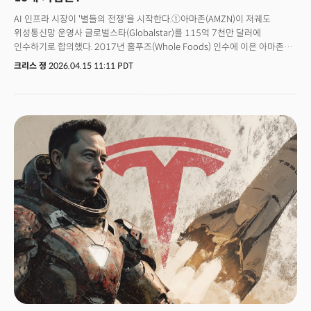
AI 인프라 시장이 '별들의 전쟁'을 시작한다.①아마존(AMZN)이 저궤도
위성통신망 운영사 글로벌스타(Globalstar)를 115억 7천만 달러에
인수하기로 합의했다. 2017년 홀푸즈(Whole Foods) 인수에 이은 아마존
역사상 두 번째 규모의 빅딜을 만들어냈다.같은 시점, ②스페이스X는
크리스 정
2026.04.15 11:11 PDT
스타링크가 2025년 매출 114억 달러, EBITDA 마진 63%를 달성했음을
공개했다. 동시에 1조 7500억 달러 규모의 초대형 IPO를 준비 중이다.AI
생태계의 맹주인 ③엔비디아(NVDA) 역시 움직였다. 엔비디아는 우주에서
하이퍼스케일급 AI 연산을 수행할 수 있는 'Space-1 베라 루빈' 모듈을
발표했다.AI 인프라가 지상을 벗어나 우주로의 확장을 시작한 것이다.