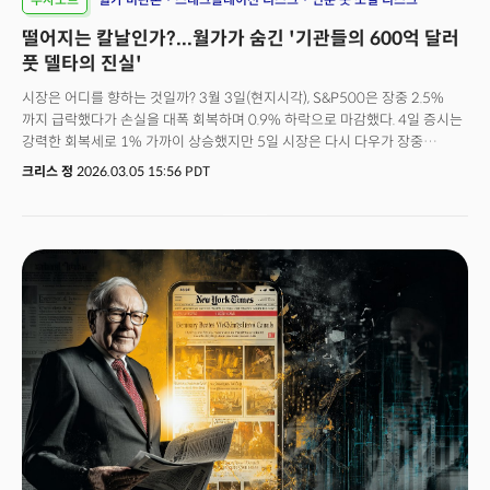
떨어지는 칼날인가?...월가가 숨긴 '기관들의 600억 달러
풋 델타의 진실'
시장은 어디를 향하는 것일까? 3월 3일(현지시각), S&P500은 장중 2.5%
까지 급락했다가 손실을 대폭 회복하며 0.9% 하락으로 마감했다. 4일 증시는
강력한 회복세로 1% 가까이 상승했지만 5일 시장은 다시 다우가 장중
800포인트 이상 하락하며 풀썩 무너졌다. 방향을 알 수 없는 널뛰기 장세다.
크리스 정
2026.03.05 15:56 PDT
아시아 증시의 변동성은 더 크다. 최근 글로벌 증시의 희망으로 떠오른 한국
코스피는 12%가 폭락 후, 다시 10% 가까이 급등하는 극악의 변동장을
연출했다. 시장의 공포는 아직 현재진행중이다. VIX 변동성 지수는 25를
돌파하며 11월 이후 최고치를 기록했고 여전히 20 위에서 거래되며 흔들림이
계속 유지될 것임을 예고하고 있다. 원인은 지정학적 리스크지만 이번에는
일시적인 '이벤트'로 치부하기에는 사안이 심각하다. 여전히 월가는 호르무즈
해협 봉쇄라는 지정학적 공포가 원인이라는 해석이지만 동시에 이를 일시적인
단기 이벤트로 인식하고 있다. 글로벌 투자은행 골드만삭스가 호르무즈
해협의 봉쇄가 몇 일 만에 풀려 곧 정상화될 것이란 전망을 제시한 것이
대표적인 예다. 이들의 의견이 틀린 것은 아니지만 맞다고 할 수도 없다. 수면
아래의 구조적 문제가 이미 쌓여왔기 때문이다. 이번 사태는 트리거가
되었을뿐이다. 거시적으로 볼 것도 없다. 파생상품 시장의 미시적 구조만 봐도
시장은 뇌관이 당겨지기를 기다리고 있던 폭탄이었다. 호르무즈는 불꽃이었을
뿐, 이미 화약은 수 개월 전부터 쌓여있었다.