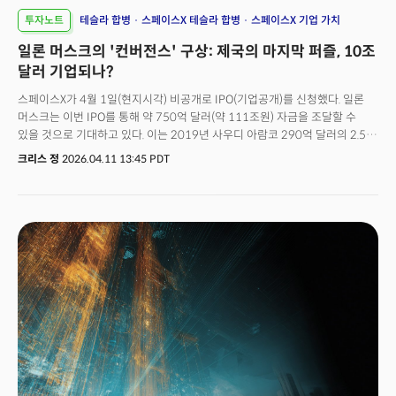
투자노트
테슬라 합병
스페이스X 테슬라 합병
스페이스X 기업 가치
일론 머스크의 '컨버전스' 구상: 제국의 마지막 퍼즐, 10조
달러 기업되나?
스페이스X가 4월 1일(현지시각) 비공개로 IPO(기업공개)를 신청했다. 일론
머스크는 이번 IPO를 통해 약 750억 달러(약 111조원) 자금을 조달할 수
있을 것으로 기대하고 있다. 이는 2019년 사우디 아람코 290억 달러의 2.5배,
2014년 알리바바 250억 달러의 3배에 달하는 역대 최대 규모다. 하지만 이는
크리스 정
2026.04.11 13:45 PDT
일부에 불과하다. 월가는 스페이스X가 상장 시 밸류에이션이 약 2조 달러에
달할 것으로 기대하고 있다. 상장 즉시 미국 시가총액 6위에 진입하는
수준이다. 불과 1년 전 3500억 달러였던 스페이스X의 기업가치는 2500억
달러 수준으로 평가받던 xAI 합병을 거치며 무려 1조 2500억 달러로
급등했다. 그리고 단 1년 만에 IPO를 통해 머스크의 기업 가치는 한 단계 더
도약한다. 어떻게 이것이 가능했을까? 머스크는 이를 '컨버전스
(Convergence)' 전략이라 명명했다. 자신의 모든 회사를 하나로 합치는
작업이다. 그리고 그 끝에는 스페이스X와 테슬라의 합병이 있다. 배런스에
따르면 합산 시가총액 3조 5000억 달러. 이미 마이크로소프트와 아마존을
넘는 수준이다. 이것이 과연 가능한 구상일까?