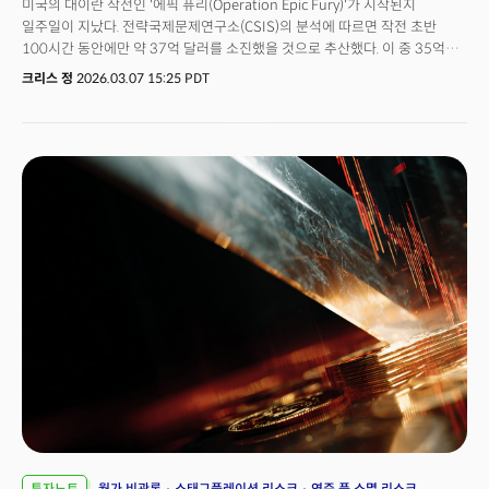
미국의 대이란 작전인 '에픽 퓨리(Operation Epic Fury)'가 시작된지
일주일이 지났다. 전략국제문제연구소(CSIS)의 분석에 따르면 작전 초반
100시간 동안에만 약 37억 달러를 소진했을 것으로 추산했다. 이 중 35억
달러가 기존 국방 예산에 반영되지 않은 추가 비용이다. 문제는 지금부터다. 펜
크리스 정
2026.03.07 15:25 PDT
와튼 예산 모델은 이번 전쟁이 2개월간 지속될 경우 직접 비용만 400억에서
950억 달러에 달할 수 있다고 경고했다. 이 숫자들은 무엇을 말하는 것일까?
단순한 예산의 폭증을 말하는 전쟁의 경제학이 아니다. 이 전쟁으로 인해
노출된 방어 체계의 경제적 지속 불가능성이다. 이란은 약 500발 이상의
탄도미사일과 2000대 이상의 드론을 발사한 것으로 관측된다. 미국에 가장
골치아픈 문제를 안겨주는 것은 샤헤드-136 드론이다. 이 드론의 생산 단가는
단 2~5만 달러에 불과하다. 문제는 이를 격추하기 위해 미국과 동맹이
사용해야 하는 패트리어트 PAC-3 미사일 1발은 370만 달러, 사드의 경우
1270만 달러가 소요된다는 점이다. 요격체 대 드론의 비용 비율은 무려
106대 1이다. 비용의 대칭성이 무너진 것이다.이란의 1달러 공격을 막기 위해
100달러를 쓰는 구조. 2025년 6월 당시 미국은 사드 재고의 최대 30%와
SM-3 80발을 소모했다. 현재 소비 속도라면 미국의 전체 요격체 비축분은
4~5주 내로 고갈될 수 있다는 분석까지 나온 상태다. 당장 미국을 비롯해
UAE와 사우디 등 자국 영공을 방어해야 하는 중동 국가들의 발에는 불똥이
떨어졌다. 요격체가 빠르게 소모되면서 UAE의 경우 한국의 천궁-2의 조기
공급을 요청했다. 드론만으로 적국의 재정적 파산을 유도하는 비대칭 전쟁이
시작된 것이다.
투자노트
월가 비관론
스태그플레이션 리스크
연준 풋 소멸 리스크