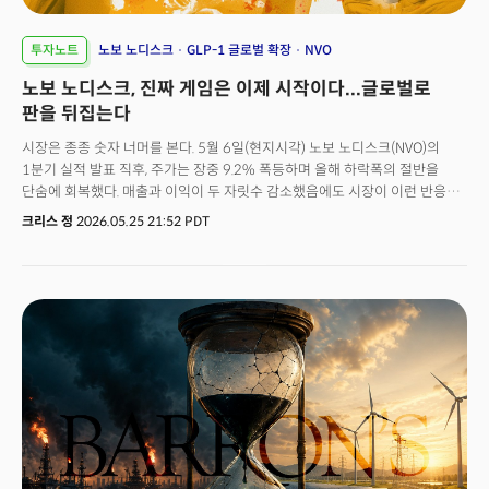
투자노트
노보 노디스크
GLP-1 글로벌 확장
NVO
노보 노디스크, 진짜 게임은 이제 시작이다...글로벌로
판을 뒤집는다
시장은 종종 숫자 너머를 본다. 5월 6일(현지시각) 노보 노디스크(NVO)의
1분기 실적 발표 직후, 주가는 장중 9.2% 폭등하며 올해 하락폭의 절반을
단숨에 회복했다. 매출과 이익이 두 자릿수 감소했음에도 시장이 이런 반응을
보인 이유는 하나다. 투자자들이 그 너머에서 노보 노디스크가 다시 쥐기
크리스 정
2026.05.25 21:52 PDT
시작한 ‘시장 주도권의 단서’를 읽었기 때문이다.그 단서는 두 가지다. 위고비
필(Wegovy Pill)의 폭발적 성장, 그리고 글로벌 비만치료제 시장에서의 44%
매출 성장이다.