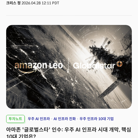
제시했다. 첫째, AI 트레이드는 3년째 이익 성장의 주도권을 놓치 않고
크리스 정
2026.04.28 12:11 PDT
이어간다. 지난 가을 AI 인프라 자본지출(CapEx) 과잉 논란과 올해 초
소프트웨어 섹터의 대체 공포라는 두 번의 큰 충격에도 여전히 AI는 블랙록의
최고 확신 매수(Highest Conviction Bullish Call) 테마다. 둘째, 미국 대형주
밸류에이션은 최근의 조정으로 다시 매력적인 매수 구간으로 진입했다. 최근
'매그니피센트 7'을 중심으로 미국의 대형 기술주의 주가는 빠지고 있지만
이익 추정치는 상향되는 기묘한 디커플링이 발생하고 있다. 초두리 CIO는
이에 S&P500보다 한 걸음 더 들어가 상위 100대 기업에 집중 투자할 것을
권고했다. 셋째, 주식과 채권의 역 상관관계가 '깨졌다'.2월 말 중동 분쟁이
격화된 이후 주식과 채권이 동반 하락하며 3월 하순 20일 롤링 상관계수는
2024년 5월 이후 최고치인 +0.72까지 치솟았다. 사실상 주식과 채권이 함께
같은 방향으로 움직이고 있다는 의미로 주식과 채권이 서로를 보안한다는
60/40 포트폴리오 이론이 흔들리고 있다. 넷째, 에너지 안보는 구조적 투자
테마로 격상됐다. AI 데이터센터의 전력 수요와 우크라이나 전쟁에 이은 최근
이란 전쟁으로 인해 촉발된 유가 충격이 결합되면서 파이프라인과 송배전
같은 '곡괭이와 삽'의 역할을 하는 인프라 기업이 구조적으로 수혜를 받는 장기
테마로 떠올랐다. 하지만 블랙록이 말하는 이것은 네 개의 각각의 이야기가
아니다. 하나의 거대한 구조가 만들어내는 네 개의 그림자에 가깝다. 그 거대한
구조는 바로 '미국을 포함한 글로벌 경제의 AI 자본지출 의존'이다.
투자노트
우주 AI 인프라
AI 인프라 진화
우주 인프라 10대 기업
아마존 '글로벌스타' 인수: 우주 AI 인프라 시대 개막, 핵심
10대 기업은?