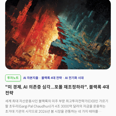
반대로 친환경 대체재의 수요가 증가한 것으로 해석이 가능하다. 하지만 이
흐름을 단순히 가격 반사 작용으로 보기에는 더 복잡한 구조적 변화가 숨어
있다. 바로 전쟁이 노출한 것이 단순히 가격이 아니라 '에너지 주권의
부재'라는 구조적 취약성이었던 것이다.
투자노트
AI 자본지출
블랙록 4대 전략
AI 전기화 시대
"미 경제, AI 의존증 심각...포폴 재조정하라", 블랙록 4대
전략
세계 최대 자산운용사인 블랙록의 미주 부문 최고투자전략가(CIO)인 가르기
팔 초두리(Gargi Pal Chaudhuri)가 4조 3000억 달러의 자금을 운용하는
초거대 기관의 시각으로 2026년 봄 시장을 관통하는 네 가지 테마를