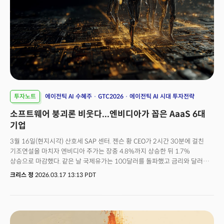
투자노트
에이전틱 AI 수혜주
GTC2026
에이전틱 AI 시대 투자전략
소프트웨어 붕괴론 비웃다...엔비디아가 꼽은 AaaS 6대
기업
3월 16일(현지시각) 산호세 SAP 센터. 젠슨 황 CEO가 2시간 30분에 걸친
기조연설을 마치자 엔비디아 주가는 장중 4.8%까지 상승한 뒤 1.7%
상승으로 마감했다. 같은 날 국제유가는 100달러를 돌파했고 금리와 달러는
구조적 강세를 보이며 향후 거시경제가 극도의 혼란을 겪을 가능성을
크리스 정
2026.03.17 13:13 PDT
제시했다. 부정적인 상황속에서 무엇이 투자자들을 그렇게 들뜨게 만든
것일까? '1조 달러'젠슨 황이 GTC2026에서 강조한 숫자는 바로 '1조
달러'였다. 2027년까지 블랙웰과 베라 루빈 아키텍처에 대한 누적 수요가
최소 1조 달러에 달한다는 선언이었다. 이는 바로 1년 전 그가 제시했던
5000억 달러 전망치의 정확히 두 배 였다. 월가의 반응은 놀라운 충격이었다.