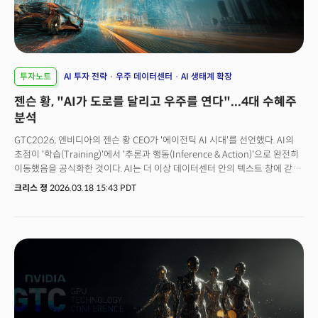
투자노트
AI 투자 전략
우주 데이터센터
AI 생태계 확장
젠슨 황, "AI가 도로를 달리고 우주를 연다"...4대 수혜주
분석
GTC2026, 엔비디아의 젠슨 황 CEO가 '에이전틱 AI 시대'를 선언했다. AI의
초점이 '학습(Training)'에서 '추론과 행동(Inference & Action)'으로 완전히
이동했음을 공식화한 것이다. AI는 더 이상 데이터센터 안의 텍스트 창에 갇혀
있지 않다. 토큰을 생성하는 것 자체가 경제적 산출물이 되는 'AI 팩토리'의
크리스 정
2026.03.18 15:43 PDT
시대가 공식적으로 개막했다. AI는 이제 트럭을 운전하고, 우조 궤도에 서버를
배치하며, 공장을 운영하고, 보험료를 재산정한다. 물리적 세계와
상호작용하며 AI와 AI가 함께 일을 하는 '에이전틱 AI 경제' 시대가 열린
것이다. 젠슨 황의 표현을 빌리자면, “처음으로 AI에게 ‘무엇’이 아니라
‘만들어라, 해라, 도구를 써라’고 요청한다.”는 것이다. 이 단순한 것처럼 보이는
변화가 초래할 잠재력은 거대하다. AI가 생각하려면 추론해야 하고, 읽으려면
추론해야 하고, 추론하려면 물리적 현장으로 나가야 한다.그리고 그 물리적
현장의 양 극단에 자율주행차와 우주 데이터센터가 있다.