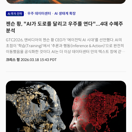
우주 데이터센터
AI 생태계 확장
AI 투자 전략
젠슨 황, "AI가 도로를 달리고 우주를 연다"...4대 수혜주
분석
GTC2026, 엔비디아의 젠슨 황 CEO가 '에이전틱 AI 시대'를 선언했다. AI의
초점이 '학습(Training)'에서 '추론과 행동(Inference & Action)'으로 완전히
이동했음을 공식화한 것이다. AI는 더 이상 데이터센터 안의 텍스트 창에 갇혀
있지 않다. 토큰을 생성하는 것 자체가 경제적 산출물이 되는 'AI 팩토리'의
크리스 정
2026.03.18 15:43 PDT
시대가 공식적으로 개막했다. AI는 이제 트럭을 운전하고, 우조 궤도에 서버를
배치하며, 공장을 운영하고, 보험료를 재산정한다. 물리적 세계와
상호작용하며 AI와 AI가 함께 일을 하는 '에이전틱 AI 경제' 시대가 열린
것이다. 젠슨 황의 표현을 빌리자면, “처음으로 AI에게 ‘무엇’이 아니라
‘만들어라, 해라, 도구를 써라’고 요청한다.”는 것이다. 이 단순한 것처럼 보이는
변화가 초래할 잠재력은 거대하다. AI가 생각하려면 추론해야 하고, 읽으려면
추론해야 하고, 추론하려면 물리적 현장으로 나가야 한다.그리고 그 물리적
현장의 양 극단에 자율주행차와 우주 데이터센터가 있다.