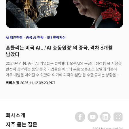
AI 패권전쟁
중국 AI 전략
5대 전략자산
흔들리는 미국 AI...'AI 총동원령'의 중국, 격차 6개월
남았다
2024년의 봄, 중국 AI 기업들은 절박했다. 오픈AI와 구글이 생성형 AI 시장을
완전히 장악하는 동안 중국 기업들은 메타의 무료 오픈소스 모델에 의존해
겨우 개발을 이어갈 수 있었다. 여기에 미국의 첨단 칩 수출 규제는 상황을 더
악화시켰다. 이대로라면 AI 주도권을 미국에 완전히 뺏기겠다고 판단이 된
크리스 정
2025.11.12 09:23 PDT
중국은 총력전에 나섰다. 한 중국 AI 기업은 단 한 달 동안 10개 정부
기관으로부터 자체 모델 개발을 촉구하는 전화를 받았을 정도였다. 지원도
강화됐다. 베이징은 규제를 대폭 완화하고 자금을 투입했다. 12개 이상의 지방
정부가 보조금 지원 가격으로 컴퓨팅 파워를 제공하기 시작했고 일부 국영
데이터센터는 지하 채널로 구입한 규제 대상 미국 칩까지 활용했다. 그리고
회사소개
결국 9개월 뒤, 중국 스타트업 딥시크가 결과를 내놓았다. 문제 해결 모델인
R1은 오픈AI 최고 모델과 비슷한 성능을 구현했다. 그것도 훨씬 적은 비용과
자주 묻는 질문
컴퓨팅 파워만으로. 제2의 '스푸트니크 쇼크'로 불린 딥시크 사태의
2905 Homestead Rd,