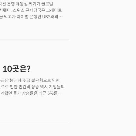
대한 기대가 커지며 11개 섹터가 모두
된 은행 유동성 위기가 글로벌
) 프리미엄이 급등해 시장의 투자심리를
산 섹터가 2.31%로 시장을 리드했고
사됐다. 스위스 규제당국은 크레디트
을 측정하는 데 사용되는 파생상품인
0 +1.42%, 나스닥 +1.79%)
을 막고자 라이벌 은행인 UBS와의
p에서 크레디트 스위스 인수 합병 발표
은행의 합병에 합의하면서 거래가
디폴트 가능성에 베팅하는 CDS 프리미엄이
(약 33억 달러)에 크레디트 스위스를
CS를 인수해도 투자자들의 불안이
0억 스위스 프랑의 유동성 백스톱을
에 베팅할 만큼 투자심리가 악화되었다는
 손실에 대비해 약 90억 프랑을
용 급증할 것."[2:01pm ET]미
와의 합병은 2008년 금융위기 이후
ditional Tier 1)의 손실이 유럽
행에서 시작된 은행의 유동성 위기가
있다고 경고했다. AT1 채권이란
의의가 있는 것으로 평가된다. 한때
자본증권)라고도 불리며 2008년 금융위기 이후
 10곳은?
은 한국계 미국인 투자자였던 빌 황의
상각 또는 보통주로 전환되는 채권을
의 공급망 회사인 그린실 캐피털에 묶여
 전가하는 채권으로 인식된다.👉
레디트 스위스의 수익은 그렇게 계속
공급망 붕괴와 수급 불균형으로 인한
1 채권 가치가 순식간에 사라진만큼
비슷했던 매출은 2022년에는 절반도 되지
이라 봤다. JP모건은 최근 은행들이
불과했던 물가 상승률은 최근 5%를
하고 있지만 향후 이 비용이 두 자릿수로
 있다.통화정책을 주관하는 미국의
압박을 받게될 것."이라 밝혔다.비트코인
인플레이션이 '일시적'이라던 입장에서
 연준의 긴축 정책을 완화할 것이란 기대가
 있다. 이런 가운데 경제 위기
고 있다. 특히 연준이 유동성을 다시
 비둘기파 제임스 불라드 세인트 루이스
호화폐에 대한 기대가 더 커지는
 상승세가 계속될 것"이라고 전망하면서
후 처음으로 2만 8천달러를 돌파하며
도로 상황은 급변하고 있다. 최근 실적
4:48pm ET]뉴욕증시는 UBS의