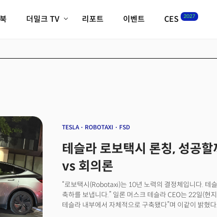
2027
이북
더밀크 TV
리포트
이벤트
CES
전체기사
K-웨이브
최신비디오
비디오
스타트업
혁신원정대
역사 및 개요
인자기(사람,돈,기술 이야기)
필드 가이드
크리스의 뉴욕 시그널
CES2027 with TheM
더밀크 아카데미
TESLA
ROBOTAXI
FSD
더웨이브/트렌드쇼
테슬라 로보택시 론칭, 성공할까?
밸리토크
vs 회의론
“로보택시(Robotaxi)는 10년 노력의 결정체입니다. 
축하를 보냅니다.” 일론 머스크 테슬라 CEO는 22일(현지시
테슬라 내부에서 자체적으로 구축됐다”며 이같이 밝혔다
로보택시 시범 서비스를 개시하며 소회를 밝힌 것이다. 시