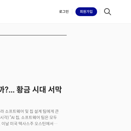
로그인
회원
가입
iilk
... 황금 시대 서막
테슬라 소프트웨어 및 칩 설계 팀에게 큰
각) “AI 칩, 소프트웨어 팀은 모두
. 이날 미국 텍사스주 오스틴에서
범 서비스는 약 10대의 테슬라 차량에