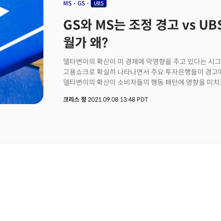
발표를 앞둔 기업들도 한결같이 공급망 병목현상에 따른 
MS
GS
UBS
크레디트 스위스 인수 합병 소식이 유동성 위기에 대한 
입었다면서 어려움을 토로하고 있다. 인플레이션이 실제 
다우지수는 382포인트 상승한 1.20%의 오름세로 마감했고
GS와 MS는 조정 경고 vs U
스위스 투자은행인 UBS는 인플레이션의 위험이 가시화
0.39% 상승세로 마감했다.
전가할 수 있는 '독점적 경쟁력'을 가졌거나 자재 비용을 
월가 왜?
가격 결정력'을 보유한 기업 10곳을 소개했다. 케이스 
"가격 결정력이 있는 기업은 크게 오른 운송 비용, 원자재
델타변이의 확산이 미 경제에 악영향을 주고 있다는 시그널
문제부터 가속화하는 임금 인상 등을 고려할 때 향후 몇 
고용쇼크로 확실히 나타나면서 주요 투자은행들이 경고에 
전망했다. 그는 "역사적으로 인플레이션이 상승한 기간
델타변이의 확산이 소비자들의 행동 패턴에 영향을 미치
그렇지 않은 기업들과 비교해 약 20%의 주가 상승세를 
소비지출이 둔화될 가능성을 지적했다. 또한 9월 연방 
크리스 정
2021.09.08 13:48 PDT
부양책이 사라지고 있다는 점도 상품 수요에 대한 감소를
이로 인한 소비의 둔화가 결국 미국의 성장을 갉아먹을 
6.5%에서 5.5%로 하향조정했다. 올해 연간 성장률은 기존
컨세서스인 6.2%보다 낮은 수준으로 골드만삭스가 좀 
의미한다. 실제로 최근 델타변이가 확산되면서 소비자심리
레스토랑 예약같은 경제 정상화가 연관된 데이터가 모두
골드만삭스는 이에 미국의 실질 소비자지출이 이번 3분기에
것으로 예상했으며 4분기 소비 성장률 전망을 기존의 6%