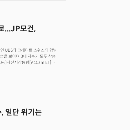
이 초유의 은행 위기 상황에 금융위기
EPS) 역시 시장 예상치였던 주당
다. 마이크론의 강세로 인텔(INTC)이
가 상승했고 역시 반도체 제조업체인 램리서치
서 신용으로[2:03pm ET]팬데믹 기간
..JP모건,
 축적했던 미국인들이 높은 물가와
자금원이 신용으로 전환될 것이란
저축의 감소가 소비에 미치는 영향이
점점 더 비싸지고 접근하기 어려워지고
행인 UBS와 크레디트 스위스의 합병
의 지출을 억제할 것으로 내다봤다.S&P
습을 보이며 3대 지수가 모두 상승
ET]신용평가사인 S&P 글로벌 레이팅스는
.20%)자산시장동향[9:10am ET]
이상 증가하고 있다고 발표했다. S&P는
레디트 스위스(CS)를 30억 달러에
망하며 여전히 장기 역사적 평균인 4.1%
 등급 채권에서 170억 달러 가치가
 증가하고 소비자들의 지출이 잠식되기
 선진국 중앙은행은 글로벌 유동성 위기를
소비자 의존 부문이 가장 큰 타격을 입을
 채권시장에 안전자산 선호심리가 커지며
가스 전망 어둡다."[3:15pm ET]
금리에 민감한 2년물 국채금리는 3.82%로
및 천연가스 회사를 대상으로 한
소.통화동향: 미 달러화는 3월
 이후 최고 수준에 다다른 것으로
에 대한 우려가 완화되며 약세. CME
과 유럽의 은행 위기와 인플레이션을
수, 일단 위기는
, 25bp 인상 가능성 71.6%.상품동향:
 압박할 것으로 내다봤다. 이 외에도
지속적인 약세를 보인 가운데 금은 달러
가했다고 밝히며 인건비부터 자재비, 자본
. 크레디트 스위스 인수 후, UBS 디폴트
황[4:27pm ET]뉴욕증시는 은행
디트 스위스의 인수 합병을 중재한 후,