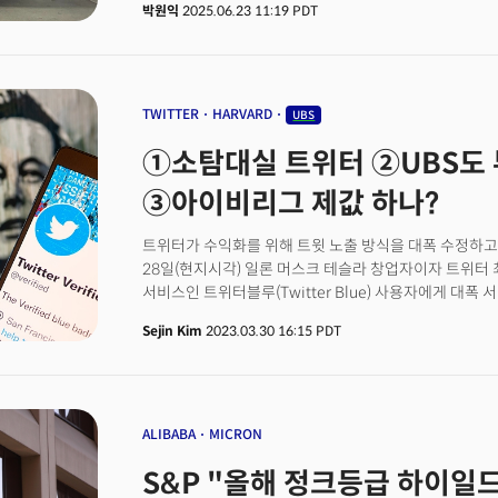
박원익
2025.06.23 11:19 PDT
안전 운전사가 탑승한 채 시작됐다. 오랜 기간 예고해 온
반응했다. 23일 거래에서 장중 한때 10% 가량 급등, 8.2
마감했다. 무인 자율주행 택시 서비스에 대한 관심을 입
이면에는 복잡한 현실이 존재한다. 오스틴에서 시작된 
제한된 구역에서 선별된 인원만을 대상으로 하는 고도로 
TWITTER
HARVARD
UBS
샌프란시스코와 LA, 피닉스, 오스틴에서 완전 무인 로보
①소탐대실 트위터 ②UBS도 
비해 아직 갈 길이 멀다는 분석도 제기된다. 테슬라의 
이어 더 빛나는 테슬라의 황금 시대를 열 수 있을까? 아
③아이비리그 제값 하나?
테슬라 로보택시에 대한 사용자 반응과 기술 업계 및 월
트위터가 수익화를 위해 트윗 노출 방식을 대폭 수정하고
28일(현지시각) 일론 머스크 테슬라 창업자이자 트위터
서비스인 트위터블루(Twitter Blue) 사용자에게 대
발표했습니다. 안에 따르면 오는 4월 15일부터 트위터
Sejin Kim
2023.03.30 16:15 PDT
사용자에게 게시물을 추천하고 투표에 참여할 수 있습니다
수준입니다. 정책에 따라 무료 계정의 게시물은 추천 트윗의
않습니다. 해당 정책은 발표 직후 무료 사용자를 철저히 
그러자 31일 일론 머스크 창업자는 한발 물러섰죠. 팔로우
표시될 수 있게 수정했습니다. 하지만 여전히 팔로우하지 않
ALIBABA
MICRON
뜨지 않습니다. 즉 무료 사용자가 낯선 이에게 트윗을 
S&P "올해 정크등급 하이일드
말입니다. 👉 희소성 깨진다. 수익 역효과?이뿐만 아닙