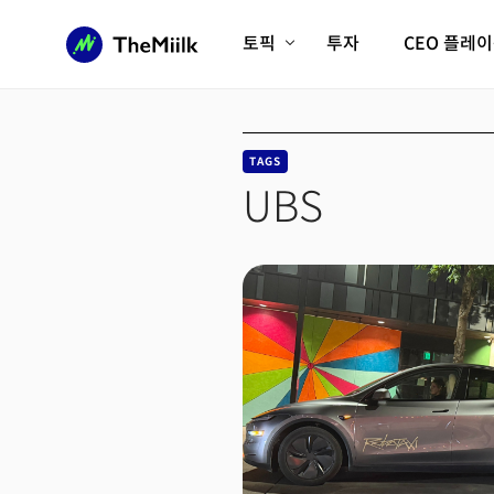
토픽
투자
CEO 플레
에이전틱AI시대
롱제비티/헬스케어
인프라/에너지
미국대전환
TAGS
피지컬AI/로봇
디지털자산
UBS
AX비즈니스혁명
미래 교육/직업
전체 기사 보기