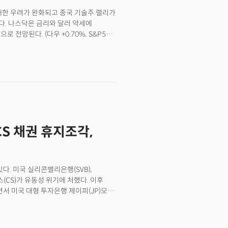
 표시는 실제 인물과 계정 소유주가
는 기능이었는데요, 이번 개편을 맞아
 대한 우려가 완화되고 중국 기술주 랠리가
 모두 없애고 트위터블루 구독자에게
다. 나스닥은 금리와 달러 약세에
자들은 반발하고 있습니다. 사용자는 주로
 전망된다. (다우 +0.70%, S&P500
만 아니라 해당 사용자가 사칭이 있을
]핵심이슈: 반도체 업계 회복 전망. 미국의
 있는 재화였죠. 30일 매트 나바라
두 반도체 업계 펀더멘탈의 개선 및
WSJ)에 “파란색 배지는
바 분할 소식이 투자심리 개선에 일조하며
모든 사람이 살 수 있다면 이는 더 이상
이 주목하는 개인소비지출(PCE)
 팔로워를 보유한 배우 제이슨
2년물 국채금리는 4.13%. 통화동향: 미
신을 사칭할 수 있다면서 실제 정책이
는 강세, 파운드화는 약세. 일본 엔화는
경기침체로 인한 수요 악화 우려가
상승.상업용 부동산...아직 패닉할때가
S 채권 휴지조각,
부동산 시장이 투자자들의 관심을 받으며
에 BCA 리서치가 반기를 들었다. BCA
다시 촉발될 수 있다는 주장에 재택근무가
수 있다고 분석했다. 또한 은행이
다. 미국 실리콘밸리은행(SVB),
은 현재까지는 장부상의 손실 뿐 은행이
CS)가 유동성 위기에 처했다. 이후
평가했다. BCA 리서치의 투자전략가들은
 미국 대형 투자은행 제이피(JP)모건
아직 당황할 필요는 없다."고 밝혔다.
에 금융시장은 불안에 떨고 있다.
이크론이 최근 분기에 예상보다 큰 손실과
0%가량 폭락했고 보유예금의 절반이
업계 펀더멘탈의 개선 가능성을 비치며
권은 한순간에 '휴지조각'으로 전락하면서
장 추정치였던 37억 1천만 달러를