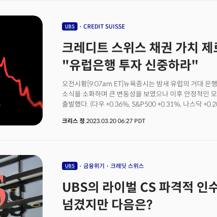
글로벌 금융시장을 뒤흔들 또 다른 뇌관으로 부상했다. 
하회한 36억 9천만 달러의 매출을 기록하고 주당순이익(
가능성도 고개를 들고 있다.
86센트의 손실을 크게 상회한 1.91달러의 손실을 기록했
CREDIT SUISSE
UBS
3%, 엔비디아(NVDA)와 AMD(AMD)가 각각 1.8%
(LRCX)도 2% 이상 상승했다.소비의 근원은 이제 저축에
크레디트 스위스 채권 가치 제로.
정부의 부양책으로 약 8천억 달러에 달하는 초과 저축을
싸우면서 저축이 빠르게 감소해 향후 몇 달 안에 주요 
"유럽은행 투자 신중하라"
웰스파고의 분석이다. 웰스파고는 보고서를 통해 "초과 
줄어들고 있는 것처럼 은행 위기 여파로 신용은 반대로 
오전시황[9:07am ET]뉴욕증시는 밤새 유럽의 거대 은
있다."며 은행들의 대출 심사 기준 강화가 향후 소비자들
소식을 소화하며 큰 변동성을 보였으나 이후 안정적인 모
"올해 정크등급 하이일드 채권 디폴트 급증"[2:07pm 
출발했다. (다우 +0.36%, S&P500 +0.31%, 나스닥 +0
최근 정크등급 회사채의 채무불이행이 1년 전보다 두 배 
핵심이슈: UBS(UBS)는 스위스 규제 당국의 제안으로 크
올해 정크등급 채권의 디폴트 비율이 4%가 될 것으로 전
크리스 정
2023.03.20 06:27 PDT
합병하기로 합의. 하지만 크레디트 스위스의 붕괴로 AT1
로 큰 문제는 없다는 반응이다. 다만 예상대로 실업률이
사라지며 채권시장 불안 확대 / 미 연준을 비롯해 주요
시작하면 CCC 등급에서 C 등급의 약 절반을 차지하는 
막기위해 달러 스왑 확대 합의.금리동향: 미 국채금리는
것으로 전망했다. 달라스 연은 비즈니스 설문, "석유 및 천연
하락. 10년물 국채금리는 3.41%로 하락. 연준의 정책
달라스 연은이 3월 15일부터 23일까지 147개의 석유 
하락. 장단기 금리차는 3월초 -100bp에서 -41bp로 축
금융위기
크레딧 스위스
UBS
설문조사에 따르면 1분기 업계 비관론이 팬데믹이 시작된
연방공개시장위원회(FOMC) 정례회의를 앞두고 금리인상
나타났다. 조사에 따르면 이들 기업의 약 68%는 미국
UBS의 라이벌 CS 파격적 인
페드워치에 따르면 3월 FOMC에서 금리동결 가능성 28.4%
억제하려는 중앙은행의 매파적 통화정책이 수요를 강하게
국제유가는 글로벌 금융위기로 인한 경기침체 가능성에 
넘겼지만 다음은?
많은 기업들이 오일 패치에 대한 비용이 9분기 연속 증
약세에 초강세를 보이며 1년 만에 처음으로 2천 달러 돌파
비용이 점점 더 증가하고 있다고 어려움을 토로했다. 마감시
베팅 증가[9:53am ET]스위스 규제당국이 UBS와 크레