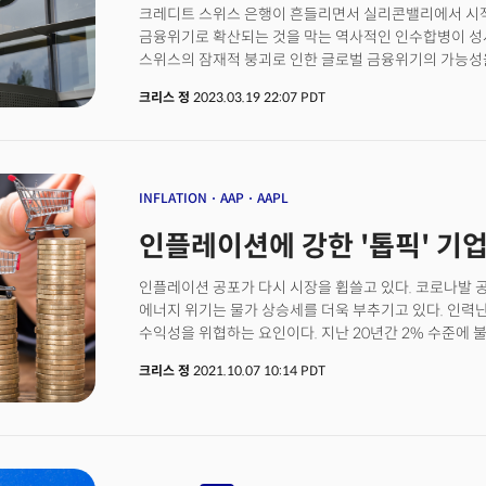
유동성 위기에 대한 우려가 사라지고 연준의 정책전환에 
크레디트 스위스 은행이 흔들리면서 실리콘밸리에서 시작
UBS의 파산 가능성에 베팅하는 크레딧디폴트스왑(CDS
상승하는 모습을 연출했다. 금리하락에 수혜를 받는 부동
금융위기로 확산되는 것을 막는 역사적인 인수합병이 성
대변하고 있다. 블룸버그에 따르면 차용인의 신용 위험
기술주 역시 2%의 상승세를 보였다. (다우 +1.00%, S&P50
스위스의 잠재적 붕괴로 인한 글로벌 금융위기의 가능성
UBS의 신용부도스왑 거래가 5년 만기 프리미엄이 40b
인수합병을 추진했고 마침내 UBS가 크레디트 스위스 
후, 215bp까지 확대된 것으로 나타났다.👉 UBS의 
크리스 정
2023.03.19 22:07 PDT
이루어졌다. 블룸버그에 따르면 UBS는 30억 스위스 프랑
급등한 것은 UBS와 같은 견고한 대차대조표의 은행이 
인수하기로 합의했으며 스위스국립은행이 UBS에 100
사그라들지 않고 오히려 충격이 UBS로 전가될 가능성
제공하기로 한 것으로 밝혀졌다. 이 외에도 UBS의 잠재적
것을 시사한다. JP모건, "은행 투자 신중하라...자금 조달 비
보증하기로 한 것으로 나타났다. UBS와 크레디트 스위스
최대은행 JP모건은 크레디트 스위스의 신종자본증권(AT1, Ad
성사된 가장 큰 규모의 은행간 합병으로 실리콘밸리 은
INFLATION
AAP
AAPL
은행들의 자금 조달 비용을 극적으로 증가시킬 가능성이 
미국을 넘어 유럽으로 확산되는 것을 일단 막았다는데에 
코코본드(Contigent Convertible Bond, 조건부
인플레이션에 강한 '톱픽' 기업
UBS와 강력한 라이벌 관계였던 크레디트 스위스의 몰락
은행의 자산이 부실해질 경우 투자자의 동의 없이 즉시 
아케고스 캐피탈 사태로 55억 달러의 손실을 입고 영국
의미한다. 일반적으로 투자자들에게 먼저 기업의 손실을
있던 100억 달러의 자금이 동결되면서 더 악화됐다. 크
인플레이션 공포가 다시 시장을 휩쓸고 있다. 코로나발 
JP모건은 크레디트 스위스의 170억 달러에 달하는 AT
무너졌고 2010년 한때 UBS와 320억 프랑으로 거의 
에너지 위기는 물가 상승세를 더욱 부추기고 있다. 인력난으로 인한 인건비 상승 역시 기업들의
투자자들이 향후 더 큰 위험 프리미엄을 은행에 요구할 것
않는 상황으로 떨어졌다.
수익성을 위협하는 요인이다. 지난 20년간 2% 수준에 
AT1 채권에 대해 약 8~10% 수준의 쿠폰 비용을 지불
넘어서면서 역사적 평균의 두 배가 넘는 수준을 보이고
증가할 것으로 전망하며 "은행들이 자금 조달 비용에 큰 
크리스 정
2021.10.07 10:14 PDT
중앙은행 연방준비제도이사회(FED, 이하 연준) 역시 
2만 8천달러 돌파[2:53pm ET]은행의 유동성 위기가
당분간 높은 수준을 유지될 가능성이 있다고 입장을 바꾸고
커지며 국채금리가 하락하자 비트코인의 초강세가 이어지
상황에서는 돈을 계속 풀어야 한다고 주장했던 대표적인
시장에 공급하고 있다는 신호가 포착되며 투자자들의 암
연은 총재마저 지난달 28일(현지시각) "내년에도 물가
모습이다. 비트코인은 20일(현지시각, 월) 지난 6월 이
"내년 두 번의 금리인상을 시행해야 한다"라고 주장할 정
올해에만 약 68%에 달하는 상승세를 유지했다. 마감시황[