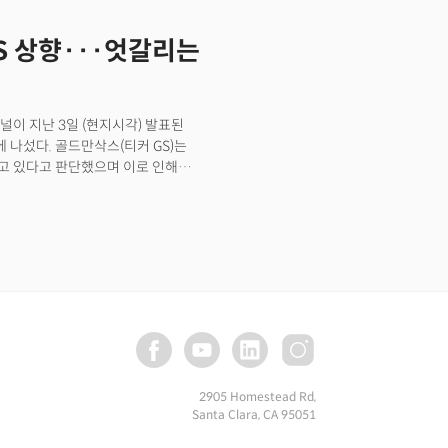
비용 상승으로 인해 마진에 큰 타격을
우려를 완화시키며 상승 마감했다.
기업 실적에 영향을 주기 시작한 것이다.
 S&P500은 0.89%, 나스닥은
BS 상향···엇갈리는
됨에 따라 소비자에게 가격을 쉽게
절감할 수 있는 '운영 레버리지 상의
파커 UBS 투자 전략가는 투자노트를 통해
 가격 상승, 공급망 수급 불균형
이 지난 3일 (현지시각) 발표된
분기 동안은 계속 강세를 보일 것"이라고
나섰다. 골드만삭스(티커 GS)는
에 강력한 가격 결정력을 지닌 기업들이
고 있다고 판단했으며 이로 인해
보였다"라고 분석했다.
실업수당 지원이 종료되면서 정부
 부를 것으로 판단했다. 골드만삭스는
것으로 전망하면서 4분기 전망을 기존의
 6.0%에서 5.7%로 내렸다. 이는 월가
더 비관적인 전망을 하고 있다는 것을
지수가 모두 악화됐으며 공항 및 교통,
 감소하고 있는 것으로 나타났다.
 연간 기준으로 약 0.5% 감소할
에서 3.5%로 크게 하향 조정했다.
2905 Homestead Rd,
Santa Clara, CA 95051