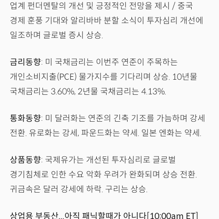
업계 펀더멘탈의 개선 및 긍정적인 전망을 제시 / 중국
경제 훈풍 기대와 알리바바 분할 소식이 투자심리 개선에
일조하며 글로벌 증시 상승.
금리동향
: 미 국채금리는 이번주 연준이 주목하는
개인소비지출(PCE) 물가지수를 기다리며 상승. 10년물
국채금리는 3.60%, 2년물 국채금리는 4.13%.
통화동향
: 미 달러화는 연준의 긴축 기조를 가늠하며 강세
전환. 유로화는 강세, 파운드화는 약세. 일본 엔화는 약세.
상품동향
: 국제유가는 개선된 투자심리로 글로벌
경기침체로 인한 수요 악화 우려가 완화되며 상승 전환.
귀금속은 달러 강세에 하락. 구리는 상승.
상업용 부동산...아직 패닉할때가 아니다[10:00am ET]