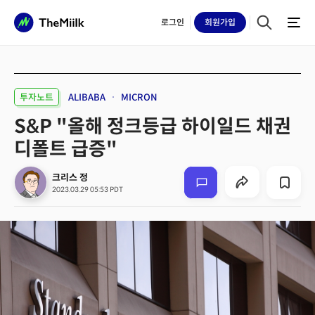
로그인
회원
가입
투자노트
ALIBABA
MICRON
S&P "올해 정크등급 하이일드 채권
디폴트 급증"
크리스 정
2023.03.29 05:53 PDT