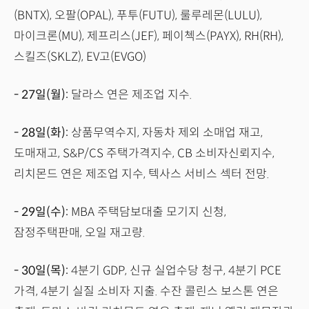
(BNTX), 오팔(OPAL), 푸투(FUTU), 룰루레몬(LULU),
마이크론(MU), 제프리스(JEF), 페이첵스(PAYX), RH(RH),
스킬즈(SKLZ), EV고(EVGO)
- 27일(월):
달라스 연은 제조업 지수.
- 28일(화):
상품무역수지, 자동차 제외 소매업 재고,
도매재고, S&P/CS 주택가격지수, CB 소비자신뢰지수,
리치몬드 연은 제조업 지수, 텍사스 서비스 섹터 전망.
- 29일(수):
MBA 주택담보대출 모기지 신청,
잠정주택판매, 오일 재고량.
- 30일(목):
4분기 GDP, 신규 실업수당 청구, 4분기 PCE
가격, 4분기 실질 소비자 지출. 수잔 콜린스 보스톤 연은