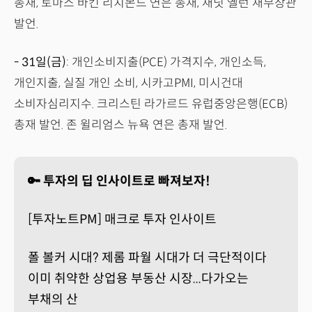
총재, 토마스 바킨 리치몬드 연은 총재, 재닛 옐런 재무장관
발언.
- 31일(금)
: 개인소비지출(PCE) 가격지수, 개인소득,
개인지출, 실질 개인 소비, 시카고PMI, 미시건대
소비자심리지수. 크리스틴 라가르드 유럽중앙은행(ECB)
총재 발언. 존 윌리엄스 뉴욕 연은 총재 발언.
🔑 투자의 딥 인사이트로 빠져보자!
[투자노트PM] 매크로 투자 인사이트
폴 볼커 시대? 제롬 파월 시대가 더 극단적이다
이미 취약한 상업용 부동산 시장...다가오는
부채의 산